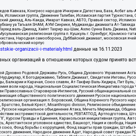
в Кавказа, Конгресс народов Ичкерии и Дагестана, База, Асбат аль-Ан
ба, Исламская группа, Движение Талибан, Исламская партия Туркестан
ский джихад, Аль-Каида, Имарат Кавказ, АБТО, Правый сектор, Исламск
Субхану уа Тагьаля SHAM, АУМ Синрике, Муджахеды джамаата Ат-Тавхида
ухид валь-Джихад, Хайят Тахрир аш-Шам, Ахлю Сунна Валь Джамаа, Natio
Мусульманская религиозная группа п. Кушкуль г. Оренбург, Крымско-т
кистана, Народная самооборона, Дуббайский джамаат, московская ячей
добровольческий корпус
istskie-organizacii-i-materialy.html
данные на
16.11.2023
зных организаций в отношении которых судом принято вс
ской Духовно Родовой Державы Русь, Община Духовного Управления Асг
Нурджулар, К Богодержавию, Таблиги Джамаат, Свидетели Иеговы, Рус
, Балкарии и Карачая, Союз славян, Ат-Такфир Валь-Хиджра, Пит Буль,
рмия воли народа, Национальная Социалистическая Инициатива города 
ви Православных Староверов-Инглингов, Русский общенациональный сою
ганизация общественного политического движения Русское национально
елигиозная организация п. Боровский, Община Коренного Русского нар
 Братство, Белый Крест, Misanthropic division, Религиозное объединен
е, Русское национальное объединение Атака, Мечеть Мирмамеда, Община
йствии экстремистской деятельности, РЕВТАТПОД, Артподготовка, Што
, Курсом Правды и Единения, Каракольская инициативная группа, Автог
ь, Арестантское уголовное единство, Башкорт, Нация и свобода, Нация и
союз, Фонд борьбы с коррупцией, Фонд защиты прав граждан, Штабы На
сского движения, Народное движение Адат, Народный совет граждан РС