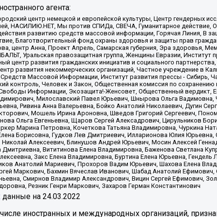
остранного агента:
родский центр немецкой и европейской культуры, Центр гендерных исс
ачей, НАСИЛИЮ.НЕТ, Мы против СПИДа, СВЕЧА, Гуманитарное действие, 
ействия развитию средств массовой информации, Горячая Линия, В защ
твие, Благотворительный фонд охраны здоровья и защиты прав гражда
 Сова, центр Анна, Проект Апрель, Самарская губерния, Эра здоровья, 
ИБАЛЬТ, Уральская правозащитная группа, Женщины Евразии, Институт п
ый центр развития гражданских инициатив и социального партнерства,
нтр развития некоммерческих организаций, Частное учреждение в Кал
 Средств Массовой Информации, Институт развития прессы - Сибирь, Ч
ий контроль, Человек и Закон, Общественная комиссия по сохранению
я Свободы Информации, Экозащита!-Женсовет, Общественный вердикт, 
ладимирович, Милославский Павел Юрьевич, Шнырова Ольга Вадимовна,
ьевна, Ривина Анна Валерьевна, Бойко Анатолий Николаевич, Дугин Сер
икторович, Мошель Ирина Ароновна, Шведов Григорий Сергеевич, Поно
нова Ольга Евгеньевна, Щаров Сергей Алексадрович, Цирульников Бори
ркер Марина Петровна, Кочеткова Татьяна Владимировна, Чуркина Нат
Елена Борисовна, Гудков Лев Дмитриевич, Илларионова Юлия Юрьевна, С
 Николай Алексеевич, Блинушов Андрей Юрьевич, Мосин Алексей Генна
а Дмитриевна, Вититинова Елена Владимировна, Баженова Светлана Куп
Алексеевна, Закс Елена Владимировна, Буртина Елена Юрьевна, Гендель
иков Анатолий Мариевич, Прохоров Вадим Юрьевич, Шахова Елена Влад
ргей Маркович, Бахмин Вячеслав Иванович, Шабад Анатолий Ефимович, 
ьевна, Смирнов Владимир Александрович, Вицин Сергей Ефимович, Зол
доровна, Резник Генри Маркович, Захаров Герман Константинович
x
данные на
24.03.2022
 числе иностранных и международных организаций, призна