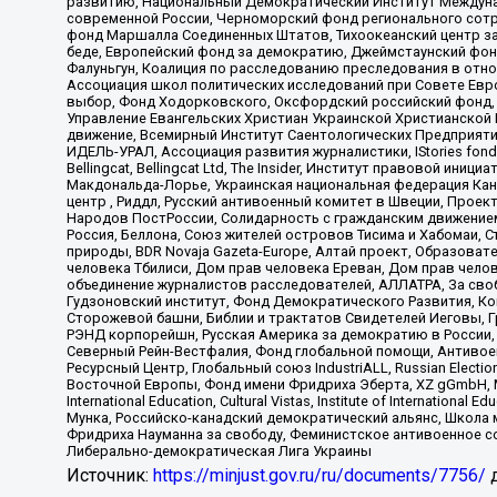
развитию, Национальный Демократический Институт Междуна
современной России, Черноморский фонд регионального сот
фонд Маршалла Соединенных Штатов, Тихоокеанский центр за
беде, Европейский фонд за демократию, Джеймстаунский фонд
Фалуньгун, Коалиция по расследованию преследования в отно
Ассоциация школ политических исследований при Совете Евр
выбор, Фонд Ходорковского, Оксфордский российский фонд, 
Управление Евангельских Христиан Украинской Христианской
движение, Всемирный Институт Саентологических Предприяти
ИДЕЛЬ-УРАЛ, Ассоциация развития журналистики, IStories fo
Bellingcat, Bellingcat Ltd, The Insider, Институт правовой ин
Макдональда-Лорье, Украинская национальная федерация Кан
центр , Риддл, Русский антивоенный комитет в Швеции, Проект
Народов ПостРоссии, Солидарность с гражданским движением 
Россия, Беллона, Союз жителей островов Тисима и Хабомаи, 
природы, BDR Novaja Gazeta-Europe, Алтай проект, Образова
человека Тбилиси, Дом прав человека Ереван, Дом прав челов
объединение журналистов расследователей, АЛЛАТРА, За своб
Гудзоновский институт, Фонд Демократического Развития, К
Сторожевой башни, Библии и трактатов Свидетелей Иеговы, Г
РЭНД корпорейшн, Русская Америка за демократию в России, 
Северный Рейн-Вестфалия, Фонд глобальной помощи, Антивоенн
Ресурсный Центр, Глобальный союз IndustriALL, Russian Electi
Восточной Европы, Фонд имени Фридриха Эберта, XZ gGmbH, М
International Education, Cultural Vistas, Institute of Intern
Мунка, Российско-канадский демократический альянс, Школа
Фридриха Науманна за свободу, Феминистское антивоенное соп
Либерально-демократическая Лига Украины
Источник:
https://minjust.gov.ru/ru/documents/7756/
д