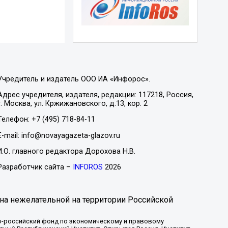
Учредитель и издатель ООО ИА «Инфорос».
Адрес учредителя, издателя, редакции: 117218, Россия,
г. Москва, ул. Кржижановского, д.13, кор. 2
Телефон: +7 (495) 718-84-11
E-mail: info@novayagazeta-glazov.ru
И.О. главного редактора Дорохова Н.В.
Разработчик сайта –
INFOROS
2026
на нежелательной на территории Российской
-российский фонд по экономическому и правовому