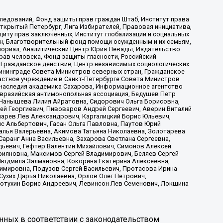
ледований, Фонд защиты прав граждан Штаб, Институт права
Открытый Петербург, Лига Избирателей, Правовая инициатива,
иту прав заключенных, Институт глобализации и социальных
н, Благотворительный фонд помощи осужденным и их семьям,
Мемориал, Аналитический Центр Юрия Левады, Издательство
рав человека, Фонд защиты гласности, Российский
 Гражданское действие, Центр независимых социологических
ининграде Совета Министров северных стран, Гражданское
астное учреждение в Санкт-Петербурге Совета Министров
 наследия академика Сахарова, Информационное агентство
Евразийская антимонопольная ассоциация, Бедушев Петр
 Чанышева Лилия Айратовна, Сидорович Ольга Борисовна,
гей Георгиевич, Пивоваров Андрей Сергеевич, Аверин Виталий
марев Лев Александрович, Каргалицкий Борис Юльевич,
с Альбертович, Гасан Ольга Павловна, Паутов Юрий
алья Валерьевна, Акимова Татьяна Николаевна, Золотарева
аранг Анна Васильевна, Захарова Светлана Сергеевна,
дьевич, Гефтер Валентин Михайлович, Симонов Алексей
рияновна, Максимов Сергей Владимирович, Беляев Сергей
 Людмила Залмановна, Кокорина Екатерина Алексеевна,
имировна, Подузов Сергей Васильевич, Протасова Ирина
Сухих Дарья Николаевна, Орлов Олег Петрович,
отухин Борис Андреевич, Левинсон Лев Семенович, Локшина
нных в соответствии с законодательством