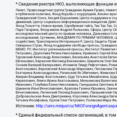
* Сведения реестра НКО, выполняющих функции ин
Лилит, Правозащитная группа Гражданин.Армия.Право, Нижего
и публичной политики, Фонд борьбы с коррупцией, Альянс вр
Гражданский Союз, Хасдей Ерушалаим, Центр поддержки и сод
движений, Центр социально-информационных инициатив Дейс
Фонд Тольятти, Новое время, Серебряная тайга, Так-Так-Так,
Парк Гагарина, Фонд имени Андрея Рылькова, Сфера, Центр С
исследовательский центр по правам человека, Дальневосточн
исследований, Сутяжник, АКАДЕМИЯ ПО ПРАВАМ ЧЕЛОВЕКА, Це
содействие, Трансперенси Интернешнл-Р, Центр Защиты Прав
Северных Стран, Фонд поддержки свободы прессы, Гражданск
МЕМО. РУ, Институт региональной прессы, Институт Развити
Петрович, Дзугкоева Регина Николаевна, Кривенко Сергей В
Туровский Александр Алексеевич, Васильева Анастасия Евген
Евгеньевич, Барахоев Магомед Бекханович, Шарипков Олег В
Созаев Валерий Валерьевич, Исламов Тимур Рифгатович, Рома
Анатольевич, Верховский Александр Маркович, Пислакова-Па
Екатерина Александровна, Рачинский Ян Збигневич, Жемкова 
Аверин Владимир Анатольевич, Щур Татьяна Михайловна, Щур
Кириллович, Флиге Ирина Анатольевна, Мельникова Валентин
Иванович, Голубева Елена Николаевна, Ганнушкина Светлана 
Шуманов Илья Вячеславович, Арапова Галина Юрьевна, Свечн
Вячеславовна, Литинский Леонид Борисович, Лукашевский Се
Добровольская Анна Дмитриевна, Королева Александра Евген
Татьяна Иосифовна, Орлов Олег Петрович, Полякова Мара Фе
Источник:
http://unro.minjust.ru/NKOForeignAgent.asp
* Единый федеральный список организаций, в том