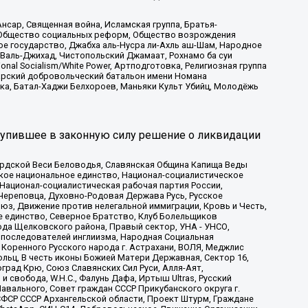
сар, Священная война, Исламская группа, Братья-
а, Общество социальных реформ, Общество возрождения
ое государство, Джабха аль-Нусра ли-Ахль аш-Шам, Народное
 Валь-Джихад, Чистопольский Джамаат, Рохнамо ба суи
nal Socialism/White Power, Артподготовка, Религиозная группа
атарский добровольческий батальон имени Номана
ка, Батал-Хаджи Белхороев, Маньяки Культ Убийц, Молодёжь
тупившее в законную силу решение о ликвидации
ардской Веси Беловодья, Славянская Община Капища Веды
ское национальное единство, Национал-социалистическое
 Национал-социалистическая рабочая партия России,
Череповца, Духовно-Родовая Держава Русь, Русское
з, Движение против нелегальной иммиграции, Кровь и Честь,
е единство, Северное Братство, Клуб Болельщиков
ода Щелковского района, Правый сектор, УНА - УНСО,
ие последователей инглиизма, Народная Социальная
 Коренного Русского народа г. Астрахани, ВОЛЯ, Меджлис
льц, В честь иконы Божией Матери Державная, Сектор 16,
рад Крю, Союз Славянских Сил Руси, Алля-Аят,
 свобода, W.H.С., Фалунь Дафа, Иртыш Ultras, Русский
вального, Совет граждан СССР Прикубанского округа г.
ФСР СССР Архангельской области, Проект Штурм, Граждане