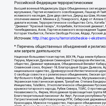
Российской Федерации террористическими:
Высший военный Маджлисуль Шура Объединенных сил моджахедо
мусульмане, Партия исламского освобождения, Лашкар-И-Тай
исламского наследия, Дом двух святых, Джунд аш-Шам, Ислам
ополчение имени К. Минина и Д. Пожарского, Аджр от Аллаха 
давлати исломи, Террористическое сообщество Сеть, Катиба Та
“Джамаат “Красный пахарь”, Колумбайн, Хатлонский джамаат, 
Челебиджихана, Азов, Партия исламского возрождения Таджи
Которая Улыбается, Легион Свобода России, Айдар, Русский 
Источник:
http://nac.gov.ru/terroristicheskie-i-ekstrem
* Перечень общественных объединений и религио
или запрете деятельности:
Национал-большевистская партия, ВЕК РА, Рада земли Кубан
Перуна, Мужская Духовная Семинария Староверов-Инглингов, 
общество, Джамаат мувахидов, Объединенный Вилайат Кабарды
Славянский союз, Формат-18, Благородный Орден Дьявола, А
национальное единство, Древнерусской Инглистической церк
О свободе совести и о религиозных объединениях, Омская ор
Футбольного Клуба Динамо, Файзрахманисты, Мусульманская р
Украинская повстанческая армия, Тризуб им. Степана Бандеры,
Инициатива, TulaSkins, Этнополитическое объединение Русски
крымскотатарского народа, Рубеж Севера, ТОЙС, О противоде
Независимость, Фирма, Молодежная правозащитная группа МПГ
Благотворительный пансионат Ак Умут, Русская республика Рус
Патриотический клуб-Новокузнецк/РПК, Сибирский державный 
Краснодара, Мужское государство, Народное объединение ру