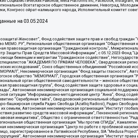
х Социалистических Районов, Meta Platforms Inc, Facebook, Instagram
Региональное Всетатарское общественное движение, Невоград, Молоде
ки, Конгресс ойрат-калмыцкого народа, Исполнительный комитет сове
анные на
03.05.2024
 "Мы против СПИДа", Камалягин Денис Николаевич, Маркелов Сергей Евгеньевич, Пономарев Лев Александрович, Савицкая Людмила Алексеевна, Автономная некоммерческая организация "Центр по работе с проблемой насилия "НАСИЛИЮ.НЕТ", Межрегиональный профессиональный союз работников здравоохранения "Альянс врачей", Юридическое лицо, зарегистрированное в Латвийской Республике, SIA "Medusa Project" (регистрационный номер 40103797863, дата регистрации 10.06.2014), Некоммерческая организация "Фонд по борьбе с коррупцией", Автономная некоммерческая организация "Институт права и публичной политики", Баданин Роман Сергеевич, Гликин Максим Александрович, Железнова Мария Михайловна, Лукьянова Юлия Сергеевна, Маетная Елизавета Витальевна, Маняхин Петр Борисович, Чуракова Ольга Владимировна, Ярош Юлия Петровна, Юридическое лицо "The Insider SIA", зарегистрированное в Риге, Латвийская Республика (дата регистрации 26.06.2015), являющееся администратором доменного имени интернет-издания "The Insider SIA", https://theins.ru, Постернак Алексей Евгеньевич, Рубин Михаил Аркадьевич, Анин Роман Александрович, Юридическое лицо Istories fonds, зарегистрированное в Латвийской Республике (регистрационный номер 50008295751, дата регистрации 24.02.2020), Великовский Дмитрий Александрович, Долинина Ирина Николаевна, Мароховская Алеся Алексеевна, Шлейнов Роман Юрьевич, Шмагун Олеся Валентиновна, Общество с ограниченной ответственностью "Альтаир 2021", Общество с ограниченной ответственностью "Вега 2021", Общество с ограниченной ответственностью "Главный редактор 2021", Общество с ограниченной ответственностью "Ромашки монолит", Важенков Артем Валерьевич, Ивановская областная общественная организация "Центр гендерных исследований", Гурман Юрий Альбертович, Медиапроект "ОВД-Инфо", Егоров Владимир Владимирович, Жилинский Владимир Александрович, Общество с ограниченной ответственностью "ЗП", Иванова София Юрьевна, Карезина Инна Павловна, Кильтау Екатерина Викторовна, Петров Алексей Викторович, Пискунов Сергей Евгеньевич, Смирнов Сергей Сергеевич, Тихонов Михаил Сергеевич, Общество с ограниченной ответственностью "ЖУРНАЛИСТ-ИНОСТРАННЫЙ АГЕНТ", Арапова Галина Юрьевна, Вольтская Татьяна Анатольевна, Американская компания "Mason G.E.S. Anonymous Foundation" (США), являющаяся владельцем интернет-издания https://mnews.world/, Компания "Stichting Bellingcat", зарегистрированная в Нидерландах (дата регистрации 11.07.2018), Захаров Андрей Вячеславович, Клепиковская Екатерина Дмитриевна, Общество с ограниченной ответственностью "МЕМО", Перл Роман Александрович, Симонов Евгений Алексеевич, Соловьева Елена Анатольевна, Сотников Даниил Владимирович, Сурначева Елизавета Дмитриевна, Автономная некоммерческая организация по защите прав человека и информированию населения "Якутия – Наше Мнение", Общество с ограниченной ответственностью "Москоу диджитал медиа", с 26.01.2023 Общество с ограниченной ответственностью "Чайка Белые сады", Ветошкина Валерия Валерьевна, Заговора Максим Александрович, Межрегиональное общественное движение "Российская ЛГБТ - сеть", Оленичев Максим Владимирович, Павлов Иван Юрьевич, Скворцова Елена Сергеевна, Общество с ограниченной ответственностью "Как бы инагент", Кочетков Игорь Викторович, Общество с ограниченной ответственностью "Честные выборы", Еланчик Олег Александрович, Общество с ограниченной ответственностью "Нобелевский призыв", Гималова Регина Эмилевна, Григорьев Андрей Валерьевич, Григорьева Алина Александровна, Ассоциация по содействию защите прав призывников, альтернативнослужащих и военнослужащих "Правозащитная группа "Гражданин.Армия.Право", Хисамова Регина Фаритовна, Автономная некоммерческая организация по реализации социально-правовых программ "Лилит"