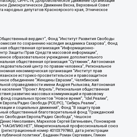
, WhatsApp, СИЧ-С14, Добровольческое Движение Организации
жное Демократическое Движение Весна, Верховный Совет
та народных депутатов Красноярского края, Этническое
, Дальневосточное общественное движение "Маяк", Санкт-Петербургская ЛГБТ-инициативная группа "Выход", Инициативная группа ЛГБТ+ "Реверс", Алексеев Андрей Викторович, Бекбулатова Таисия Львовна, Беляев Иван Михайлович, Владыкина Елена Сергеевна, Гельман Марат Александрович, Никульшина Вероника Юрьевна, Толоконникова Надежда Андреевна, Шендерович Виктор Анатольевич, Общество с ограниченной ответственностью "Данное сообщение", Общество с ограниченной ответственностью Издательский дом "Новая глава", Айнбиндер Александра Александровна, Московский комьюнити-центр для ЛГБТ+инициатив, Благотворительный фонд развития филантропии, Deutsche Welle (Германия, Kurt-Schumacher-Strasse 3, 53113 Bonn), Борзунова Мария Михайловна, Воробьев Виктор Викторович, Голубева Анна Львовна, Константинова Алла Михайловна, Малкова Ирина Владимировна, Мурадов Мурад Абдулгалимович, Осетинская Елизавета Николаевна, Понасенков Евгений Николаевич, Ганапольский Матвей Юрьевич, Киселев Евгений Алексеевич, Борухович Ирина Григорьевна, Дремин Иван Тимофеевич, Дубровский Дмитрий Викторович, Красноярская региональная общественная организация поддержки и развития альтернативных образовательных технологий и межкультурных коммуникаций "ИНТЕРРА", Маяковская Екатерина Алексеевна, Фейгин Марк Захарович, Филимонов Андрей Викторович, Дзугкоева Регина Николаевна, Доброхотов Роман Александрович, Дудь Юрий Александрович, Елкин Сергей Владимирович, Кругликов Кирилл Игоревич, Сабунаева Мария Леонидовна, Семенов Алексей Владимирович, Шаинян Карен Багратович, Шульман Екатерина Михайловна, Асафьев Артур Валерьевич, Вахштайн Виктор Семенович, Венедиктов Алексей Алексеевич, Лушникова Екатерина Евгеньевна, Волков Леонид Михайлович, Невзоров Александр Глебович, Пархоменко Сергей Борисович, Сироткин Ярослав Николаевич, Кара-Мурза Владимир Владимирович, Баранова Наталья Владимировна, Гозман Леонид Яковлевич, Кагарлицкий Борис Юльевич, Климарев Михаил Валерьевич, Милов Владимир Станиславович, Автономная некоммерческая организация Краснодарский центр современного искусства "Типография", Моргенштерн Алишер Тагирович, Соболь Любовь Эдуардовна, Общество с ограниченной ответственностью "ЛИЗА НОРМ", Каспаров Гарри Кимович, Ходорковский Михаил Борисович, Общество с ограниченной ответственностью "Апрельские тезисы", Данилович Ирина Брониславовна, Кашин Олег Владимирович, Петров Николай Владимирович, Пивоваров Алексей Владимирович, Соколов Михаил Владимирович, Цветкова Юлия Владимировна, Чичваркин Евгений Александрович, Комитет против пыток/Команда против пыток, Общество с ограниченной ответственностью "Первый научный", Общество с ограниченной ответственностью "Вертолет и ко", Белоцерковская Вероника Борисовна, Кац Максим Евгеньевич, Лазарева Татьяна Юрьевна, Шаведдинов Руслан Табризович, Яшин Илья Валерьевич, Общество с ограниченной ответственностью "Иноагент ААВ", Алешковский Дмитрий Петрович, Альбац Евгения Марковна, Быков Дмитрий Львович, Галямина Юлия Евгеньевна, Лойко Сергей Леонидович, Мартынов Кирилл Константинович, Медведев Сергей Александрович, Крашенинников Федор Геннадиевич, Гордеева Катерина Вл