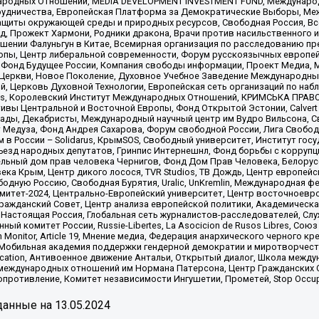
родных Отношений, MEDIA DEVELOPMENT INVESTMENT FUND, Международн
рудничества, Европейская Платформа за Демократические Выборы, Ме
щиты окружающей среды и природных ресурсов, Свободная Россия, Все
, Прожект Хармони, Родники дракона, Врачи против насильственного и
шении Фалуньгун в Китае, Всемирная организация по расследованию пр
опы, Центр либеральной современности, Форум русскоязычных европей
Фонд Будущее России, Компания свободы информации, Проект Медиа, 
 Церкви, Новое Поколение, Духовное Учебное Заведение Международн
й, Церковь Духовной Технологии, Европейская сеть организаций по н
nds, Королевский Институт Международных Отношений, КРИМСЬКА ПРАВОЗ
ициативы Центральной и Восточной Европы, Фонд Открытой Эстонии, Calver
ады, Декабристы, Международный научный центр им Вудро Вильсона, С
 Медуза, Фонд Андрея Сахарова, Форум свободной России, Лига Свободны
в России – Solidarus, КрымSOS, Свободный университет, Институт гос
Съезд народных депутатов, Гринпис Интернешнл, Фонд борьбы с коррупц
тельный дом прав человека Чернигов, Фонд Дом Прав Человека, Белору
ека Крым, Центр дикого лосося, TVR Studios, ТВ Дождь, Центр европей
одную Россию, Свободная Бурятия, Uralic, UnKremlin, Международная ф
омитет-2024, Центрально-Европейский университет, Центр восточноев
ражданский Совет, Центр анализа европейской политики, Академическа
Настоящая Россия, Глобальная сеть журналистов-расследователей, Слу
ый комитет России, Russie-Libertes, La Asocicion de Rusos Libres, С
on Monitor, Article 19, Мнение медиа, Федерация анархического черного
обильная академия поддержки гендерной демократии и миротворчества,
ational Education, Антивоенное движение Антальи, Открытый диалог, Школа 
 международных отношений им Нормана Патерсона, Центр Гражданских 
ротивление, Комитет независимости Ингушетии, Прометей, Stop Occupat
анные на
13.05.2024