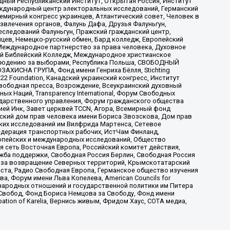
ый Республиканский Институт, Открытая Россия, Институт
ждународный центр электоральных исследований, Германский
мирный конгресс украинцев, Атлантический совет, Человек в
звлечения органов, Фалунь Дафа, Друзья Фалуньгун,
еследований Фалуньгун, Пражский гражданский центр,
цев, Немецко-русский обмен, Бард колледж, Европейский
Международное партнерство за права человека, Духовное
ый Библейский Колледж, Международное христианское
аблюдению за выборами, Республика Польша, СВОБОДНЫЙ
АХИСНА ГРУПА, Фонд имени Генриха Бёлля, Stichting
t 22 Foundation, Канадский украинский конгресс, Институт
вободная пресса, Возрождение, Всеукраинский духовный
х Наций, Transparеncy International, Форум Свободных
ударственного управления, Форум гражданского общества
ией Инк, Завет церквей TCCN, Агора, Всемирный фонд
сский дом прав человека имени Бориса Звозскова, Дом прав
ских исследований им Вилфрида Мартенса, Сетевое
едерация транспортных рабочих, ИстЧам Финланд,
ропейских и международных исследований, Общество
я сеть Восточная Европа, Российский комитет действия,
жба поддержки, Свободная Россия Берлин, Свободная Россия
оюз за возвращение Северных территорий, Крымскотатарский
 креста, Радио Свободная Европа, Германское общество изучения
 Форум имени Льва Копелева, American Councils for
международных отношений и государственной политики им Питера
Свобод, Фонд Бориса Немцова за Свободу, Фонд имени
ion of Karelia, Вернись живым, Фридом Хаус, СОТА медиа,