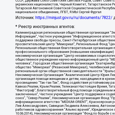
СССР, Держава Союз Советских Светлых Родов, Совет Советски
украинских националистов, Черный Комитет, Татарстанское 
Татарской Автономной Советской Социалистической Республи
национальное объединение, ЛГБТ, Я.МЫ Сергей Фургал
Источник:
https://minjust.gov.ru/ru/documents/7822/
д
* Реестр иностранных агентов:
Калининградская региональная общественная организация "Экозащита!-Женсовет", Фонд содействия защите прав и свобод граждан "Общественный вердикт", Фонд "Институт Развития Свободы Информации", Частное учреждение "Информационное агентство МЕМО. РУ", Региональная общественная организация "Общественная комиссия по сохранению наследия академика Сахарова", Фонд поддержки свободы прессы, Санкт-Петербургская общественная правозащитная организация "Гражданский контроль", Межрегиональная общественная организация "Информационно-просветительский центр "Мемориал", Региональный Фонд "Центр Защиты Прав Средств Массовой Информации", с 05.12.2023 Фонд "Центр Защиты Прав Средств массовой информации", Региональная общественная благотворительная организация помощи беженцам и мигрантам "Гражданское содействие", Негосударственное образовательное учреждение дополнительного профессионального образования (повышение квалификации) специалистов "АКАДЕМИЯ ПО ПРАВАМ ЧЕЛОВЕКА", Свердловская региональная общественная организация "Сутяжник", Автономная некоммерческая организация "Центр независимых социологических исследований", Союз общественных объединений "Российский исследовательский центр по правам человека", Региональное общественное учреждение научно-информационный центр "МЕМОРИАЛ", Некоммерческая организация "Фонд защиты гласности", Автономная некоммерческая организация "Институт прав человека", Городская общественная организация "Екатеринбургское общество "МЕМОРИАЛ", Городская общественная организация "Рязанское историко-просветительское и правозащитное общество "Мемориал" (Рязанский Мемориал), Челябинский региональный орган общественной самодеятельности – женское общественное объединение "Женщины Евразии", Челябинский региональный орган общественной самодеятельности "Уральская правозащитная группа", Фонд содействия защите здоровья и социальной справедливости имени Андрея Рылькова, Автономная Некоммерческая Организация "Аналитический Центр Юрия Левады", Автономная некоммерческая организация социальной поддержки населения "Проект Апрель", Региональная общественная организация помощи женщинам и детям, находящимся в кризисной ситуации "Информационно-методический центр "Анна", Фонд содействия развитию массовых коммуникаций и правовому просвещению "Так-так-Так", Фонд содействия устойчивому развитию "Серебряная тайга", Свердловский региональный общественный фонд социальных проектов "Новое время", "Idel.Реалии", Кавказ.Реалии, Крым.Реалии, Телеканал Настоящее Время, Татаро-башкирская служба Радио Свобода (Azatliq Radiosi), Радио Свободная Европа/Радио Свобода (PCE/PC), "Сибирь.Реалии", "Фактограф", Благотворительный фонд помощи осужденным и их семьям, Автономная некоммерческая организация "Институт глобализации и социальных движений", Фонд "В защиту прав заключенных", Частное учреждение "Центр поддержки и содействия развитию средств массовой информации", Пензенский региональный общественный благотворительный фонд "Гражданский союз", "Север.Реалии", Некоммерческая организация Фонд "Правовая инициатива", Общество с ограниченной ответственностью "Радио Свободная Европа/Радио Свобода", Чешское информационное агентство "MEDIUM-ORIENT", Красноярская региональная общественная организация