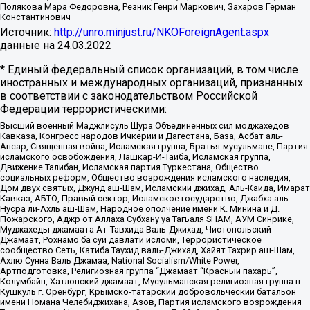
Полякова Мара Федоровна, Резник Генри Маркович, Захаров Герман
Константинович
Источник:
http://unro.minjust.ru/NKOForeignAgent.aspx
данные на
24.03.2022
* Единый федеральный список организаций, в том числе
иностранных и международных организаций, признанных
в соответствии с законодательством Российской
Федерации террористическими:
Высший военный Маджлисуль Шура Объединенных сил моджахедов
Кавказа, Конгресс народов Ичкерии и Дагестана, База, Асбат аль-
Ансар, Священная война, Исламская группа, Братья-мусульмане, Партия
исламского освобождения, Лашкар-И-Тайба, Исламская группа,
Движение Талибан, Исламская партия Туркестана, Общество
социальных реформ, Общество возрождения исламского наследия,
Дом двух святых, Джунд аш-Шам, Исламский джихад, Аль-Каида, Имарат
Кавказ, АБТО, Правый сектор, Исламское государство, Джабха аль-
Нусра ли-Ахль аш-Шам, Народное ополчение имени К. Минина и Д.
Пожарского, Аджр от Аллаха Субхану уа Тагьаля SHAM, АУМ Синрике,
Муджахеды джамаата Ат-Тавхида Валь-Джихад, Чистопольский
Джамаат, Рохнамо ба суи давлати исломи, Террористическое
сообщество Сеть, Катиба Таухид валь-Джихад, Хайят Тахрир аш-Шам,
Ахлю Сунна Валь Джамаа, National Socialism/White Power,
Артподготовка, Религиозная группа “Джамаат “Красный пахарь”,
Колумбайн, Хатлонский джамаат, Мусульманская религиозная группа п.
Кушкуль г. Оренбург, Крымско-татарский добровольческий батальон
имени Номана Челебиджихана, Азов, Партия исламского возрождения