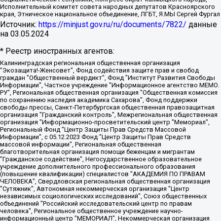
Исполнительный комитет совета народных депутатов Красноярского
края, Этническое национальное объединение, ЛГБТ, Я.МЫ Сергей Фургал
Источник:
https://minjust.gov.ru/ru/documents/7822/
данные
на
03.05.2024
* Реестр иностранных агентов:
Калининградская региональная общественная организация "Экозащита!-Женсовет", Фонд содействия защите прав и свобод граждан "Общественный вердикт", Фонд "Институт Развития Свободы Информации", Частное учреждение "Информационное агентство МЕМО. РУ", Региональная общественная организация "Общественная комиссия по сохранению наследия академика Сахарова", Фонд поддержки свободы прессы, Санкт-Петербургская общественная правозащитная организация "Гражданский контроль", Межрегиональная общественная организация "Информационно-просветительский центр "Мемориал", Региональный Фонд "Центр Защиты Прав Средств Массовой Информации", с 05.12.2023 Фонд "Центр Защиты Прав Средств массовой информации", Региональная общественная благотворительная организация помощи беженцам и мигрантам "Гражданское содействие", Негосударственное образовательное учреждение дополнительного профессионального образования (повышение квалификации) специалистов "АКАДЕМИЯ ПО ПРАВАМ ЧЕЛОВЕКА", Свердловская региональная общественная организация "Сутяжник", Автономная некоммерческая организация "Центр независимых социологических исследований", Союз общественных объединений "Российский исследовательский центр по правам человека", Региональное общественное учреждение научно-информационный центр "МЕМОРИАЛ", Некоммерческая организация "Фонд защиты гласности", Автономная некоммерческая организация "Институт прав человека", Городская общественная организация "Екатеринбургское общество "МЕМОРИАЛ", Городская общественная организация "Рязанское историко-просветительское и правозащитное общество "Мемориал" (Рязанский Мемориал), Челябинский региональный орган общественной самодеятельности – женское общественное объединение "Женщины Евразии", Челябинский региональный орган общественной самодеятельности "Уральская правозащитная группа", Фонд содействия защите здоровья и социальной справедливости имени Андрея Рылькова, Автономная Некоммерческая Организация "Аналитический Центр Юрия Левады", Автономная некоммерческая организация социальной поддержки населения "Проект Апрель", Региональная общественная организация помощи женщинам и детям, находящимся в кризисной ситуации "Информационно-методический центр "Анна", Фонд содействия развитию массовых коммуникаций и правовому просвещению "Так-так-Так", Фонд содействия устойчивому развитию "Серебряная тайга", Свердловский региональный общественный фонд социальных проектов "Новое время", "Idel.Реалии", Кавказ.Реалии, Крым.Реалии, Телеканал Настоящее Время, Татаро-башкирская служба Радио Свобода (Azatliq Radiosi), Радио Свободная Европа/Радио Свобода (PCE/PC), "Сибирь.Реалии", "Фактограф", Благотворительный фонд помощи осужденным и их семьям, Автономная некоммерческая организация "Институт глобализации и социальных движений", Фонд "В защиту прав заключенных", Частное учреждение "Центр поддержки и содействия развитию средств массовой информации", Пензенский региональный общественный благотворительный фонд "Гражданский союз", "Север.Реалии", Некоммерческая организация Фонд "Правовая инициатива", Общество с ограниченной ответственностью "Радио Свободная Европа/Радио Свобода", Чешское информационное агентство "MEDIUM-ORIENT", Красноярская региональная общественная организация "Мы против СПИДа", Камалягин Денис Николаевич, Маркелов Сергей Евгеньевич, Пономарев Лев Александрович, Савицкая Людмила Алексеевна, Автономная некоммерческая организация "Центр по работе с проблемой насилия "НАСИЛИЮ.НЕТ", Межрегиональный профессиональный союз работников здравоохранения "Альянс врачей", Юридическое лицо, зарегистрированное в Латвийской Республике, SIA "Medusa Project" (регистрационный номер 40103797863, дата регистрации 10.06.2014), Некоммерческая организация "Фонд по борьбе с коррупцией", Автономная некоммерческая организация "Институт права и публичной политики", Баданин Роман Сергеевич, Гликин Максим Александрович, Железнова Мария Михайловна, Лукьянова Юлия Сергеевна, Маетная Елизавета Витальевна, Маняхин Петр Борисович, Чуракова Ольга Владимировна, Ярош Юлия Петровна, Юридическое лицо "The Insider SIA", зарегистрированное в Риге, Латвийская Республика (дата регистрации 26.06.2015), являющееся администратором доменного имени интернет-издания "The Insider SIA", https://theins.ru, Постернак Алексей Евгеньевич, Рубин Михаил Аркадьевич, Анин Роман Александрович, Юридическое лицо Istories fonds, зарегистрированное в Латвийской Республике (регистрационный номер 50008295751, дата регистрации 24.02.2020), Великовский Дмитрий Александрович, Долинина Ирина Николаевна, Мароховская Алеся Алексеевна, Шлейнов Роман Юрьевич, Шмагун Олеся Валентиновна, Общество с ограниченной ответственностью "Альтаир 2021", Общество с ограниченной ответственностью "Вега 2021", Общество с ограниченной ответственностью "Главный редактор 2021", Общество с ограниченной ответственностью "Ромашки монолит", Важенков Артем Валерьевич, Ивановская областная общественная организация "Центр гендерных исследований", Гурман Юрий Альбертович, Медиапроект "ОВД-Инфо", Егоров Владимир Владимирович, Жилинский Владимир Александрович, Общество с ограниченной ответственностью "ЗП", Иванова София Юрьевна, Карезина Инна Павловна, Кильтау Екатерина Викторовна, Петров Алексей Викторович, Пискунов Сергей Евгеньевич, Смирнов Сергей Сергеевич, Тихонов Михаил Сергеевич, Общество с ограниченной ответственностью "ЖУРНАЛИСТ-ИНОСТРАННЫЙ АГЕНТ", Арапова Галина Юрьевна, Вольтская Татьяна Анатольевна, Американская компания "Mason G.E.S. Anonymous Foundation" (США), являющаяся владельцем интернет-издания https://mnews.world/, Компания "Stichting Bellingcat", зарегистрированная в Нидерландах (дата регистрации 11.07.2018), Захаров Андрей Вячеславович, Клепиковская Екатерина Дмитриевна, Общество с ограниченной ответственностью "МЕМО", Перл Роман Александрович, Симонов Евгений Алексеевич, Соловьева Елена Анатольевна, Сотников Даниил Владимирович, Сурначева Елизавета Дмитриевна, Автономная некоммерческая организация по защите прав человека и информированию населения "Якутия – Наше Мнение", Общество с ограниченной ответственностью "Москоу диджитал медиа", с 26.01.2023 Общество с ограниченной ответственностью "Чайка Белые сады", Ветошкина Валерия Валерьевна, Заговора Максим Александрович, Межрегиональное общественное движение "Российская ЛГБТ - сеть", Оленичев Максим Владимирович, Павлов Иван Юрьевич, Скворцова Елена Сергеевна, Общество с ограниченной ответственностью "Как бы инагент", Кочетков Игорь Викторович, Общество с ограниченной ответственностью "Честные выборы", Еланчик Олег Александрович, Общество с ограниченной ответственностью "Нобелевский призыв", Гималова Регина Эмилевна, Григорьев Андрей Валерьевич, Григорьева Алина Александровна, Ассоциация по содействию защите прав призывников, альтернативнослужащих и военнослужащих "Правозащитная группа "Гражданин.Армия.Право", Хисамова Регина Фаритовна, Автономная некоммерческая организация по реализации социально-правовых программ "Лилит", Дальневосточное общественное движение "Маяк", Санкт-Петербургская ЛГБТ-инициативная группа "Выход", Инициативная группа ЛГБТ+ "Реверс", Алексеев Андрей Викторович, Бекбулатова Таисия Львовна, Беляев Иван Михайлович, Владыкина Елена Сергеевна, Гельман Марат Александрович, Никульшина Вероника Юрьевна, Толоконникова Надежда Андреевна, Шендерович Виктор Анатольевич, Общество с ограниченной ответственностью "Данное сообщение", Общество с ограниченной ответственностью Издательский дом "Новая глава", Айнбиндер Александра Александровна, Московский комьюнити-центр для ЛГБТ+инициатив, Благотворительный фонд развития филантропии, Deutsche Welle (Германия, Kurt-Schumacher-Strasse 3, 53113 Bonn), Борзунова Мария Михайловна, Воробьев Виктор Викторович, Голубева Анна Львовна, Константинова Алла Михайловна, Малкова Ирина Владимировна, Мурадов Мурад Абдулгалимович, Осетинская Елизавета Николаевна, Понасенков Евгений Николаевич, Ганапольский Матвей Юрьевич, Киселев Евгений Алексеевич, Борухович Ирина Григорьевна, Дремин Иван Тимофеевич, Дубровский Дмитрий Викторович, Красноярская региональная общественная организация поддержки и развития альтернативных образовательных технологий и межкультурных коммуникаций "ИНТЕРРА", Маяковская Екатерина Алексеевна, Фейгин Марк Захарович, Филимонов Андрей Викторович, Дзугкоева Регина Николаевна, Доброхотов Роман Александрович, Дудь Юрий Александрович, Елкин Сергей Владимирович, Кругликов Кирилл Игоревич, Сабунаева Мария Леонидовна, Семенов Алексей Владимирович, Шаинян Карен Багратович, Шульман Екатерина Михайловна, Асафьев Артур Валерьевич, Вахштайн Виктор Семенович, Венедиктов Алексей Алексеевич, Лушникова Екатерина Евгеньевна, Волков Леонид Михайлович, Невзоров Александр Глебович, Пархоменко Сергей Борисович, Сироткин Ярослав Николаевич, Кара-Мурза Владимир Владимирович, Баранова Наталья Владимировна, Гозман Леонид Яковлевич, Кагарлицкий Борис Юльевич, Климарев Михаил Валерьевич, Милов Владимир Станиславович, Автономная некоммерческая организация Краснодарский центр современного искусства "Типография", Моргенштерн Алишер Тагирович, Соболь Любовь Эдуардовна, Общество с ограниченной ответственностью "ЛИЗА НОРМ", Каспаров Гарри Кимович, Ходорковский Михаил Борисович, Общество с ограниченной ответственностью "Апрельские тезисы", Данилович Ирина Брониславовна, Кашин Олег Владимирович, Петров Николай Владимирович, Пивоваров Алексей Владимирович, Соколов Михаил Владимирович, Цветкова Юлия Владимировна, Чичваркин Евгений Александрович, Комитет против пыток/Команда против пыток, Общество с ограниченной ответственностью "Первый научный", Общество с ограниченной ответственностью "Вертолет и ко", Белоцерковская Вероника Борисовна, Кац Максим Евгеньевич, Лазарева Татьяна Юрьевна, Шаведдинов Руслан Табризович, Яшин Илья Валерьевич, Общество с ограниченной ответственностью "Иноагент ААВ", Алешковский Дмитрий Петрович, Альбац Евгения Марковна, Быков Дмитрий Львович, Галямина Юлия Евгеньевна, Лойко Сергей Леонидович, Мартынов Кирилл Константинович, Медведев Сергей Александрович, Крашенинников Федор Геннадиевич, Гордеева Катерина Вл