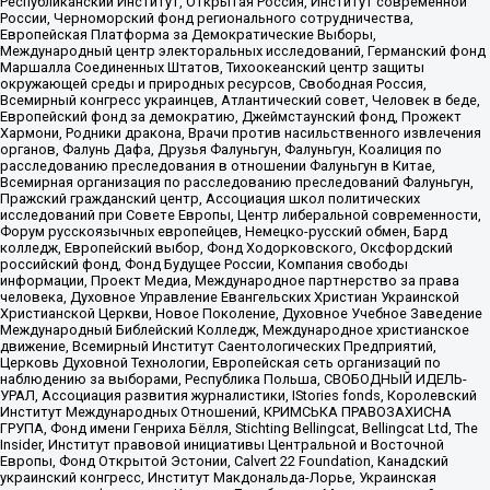
Республиканский Институт, Открытая Россия, Институт современной
России, Черноморский фонд регионального сотрудничества,
Европейская Платформа за Демократические Выборы,
Международный центр электоральных исследований, Германский фонд
Маршалла Соединенных Штатов, Тихоокеанский центр защиты
окружающей среды и природных ресурсов, Свободная Россия,
Всемирный конгресс украинцев, Атлантический совет, Человек в беде,
Европейский фонд за демократию, Джеймстаунский фонд, Прожект
Хармони, Родники дракона, Врачи против насильственного извлечения
органов, Фалунь Дафа, Друзья Фалуньгун, Фалуньгун, Коалиция по
расследованию преследования в отношении Фалуньгун в Китае,
Всемирная организация по расследованию преследований Фалуньгун,
Пражский гражданский центр, Ассоциация школ политических
исследований при Совете Европы, Центр либеральной современности,
Форум русскоязычных европейцев, Немецко-русский обмен, Бард
колледж, Европейский выбор, Фонд Ходорковского, Оксфордский
российский фонд, Фонд Будущее России, Компания свободы
информации, Проект Медиа, Международное партнерство за права
человека, Духовное Управление Евангельских Христиан Украинской
Христианской Церкви, Новое Поколение, Духовное Учебное Заведение
Международный Библейский Колледж, Международное христианское
движение, Всемирный Институт Саентологических Предприятий,
Церковь Духовной Технологии, Европейская сеть организаций по
наблюдению за выборами, Республика Польша, СВОБОДНЫЙ ИДЕЛЬ-
УРАЛ, Ассоциация развития журналистики, IStories fonds, Королевский
Институт Международных Отношений, КРИМСЬКА ПРАВОЗАХИСНА
ГРУПА, Фонд имени Генриха Бёлля, Stichting Bellingcat, Bellingcat Ltd, The
Insider, Институт правовой инициативы Центральной и Восточной
Европы, Фонд Открытой Эстонии, Calvert 22 Foundation, Канадский
украинский конгресс, Институт Макдональда-Лорье, Украинская