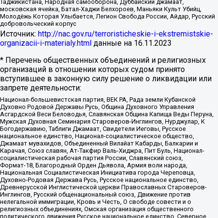
Таджикистана, Народная самооборона, Дуббайский джамаат,
московская ячейка, Батал-Хаджи Белхороев, Маньяки Культ Убийц,
Молодёжь Которая Улыбается, Легион Свобода России, Айдар, Русский
добровольческий корпус
Источник:
http://nac.gov.ru/terroristicheskie-i-ekstremistskie-
organizacii-i-materialy.html
данные на
16.11.2023
* Перечень общественных объединений и религиозных
организаций в отношении которых судом принято
вступившее в законную силу решение о ликвидации или
запрете деятельности:
Национал-большевистская партия, ВЕК РА, Рада земли Кубанской
Духовно Родовой Державы Русь, Община Духовного Управления
Асгардской Веси Беловодья, Славянская Община Капища Веды Перуна,
Мужская Духовная Семинария Староверов-Инглингов, Нурджулар, К
Богодержавию, Таблиги Джамаат, Свидетели Иеговы, Русское
национальное единство, Национал-социалистическое общество,
Джамаат мувахидов, Объединенный Вилайат Кабарды, Балкарии и
Карачая, Союз славян, Ат-Такфир Валь-Хиджра, Пит Буль, Национал-
социалистическая рабочая партия России, Славянский союз,
Формат-18, Благородный Орден Дьявола, Армия воли народа,
Национальная Социалистическая Инициатива города Череповца,
Духовно-Родовая Держава Русь, Русское национальное единство,
Древнерусской Инглистической церкви Православных Староверов-
Инглингов, Русский общенациональный союз, Движение против
нелегальной иммиграции, Кровь и Честь, О свободе совести и о
религиозных объединениях, Омская организация общественного
политического движения Русское национальное единство, Северное