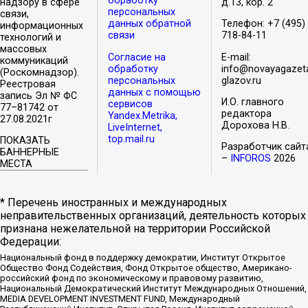
обработку
надзору в сфере
д.13, кор. 2
персональных
связи,
данных обратной
Телефон: +7 (495)
информационных
связи
718-84-11
технологий и
массовых
Согласие на
E-mail:
коммуникаций
обработку
info@novayagazet
(Роскомнадзор).
персональных
glazov.ru
Реестровая
данных с помощью
запись Эл № ФС
И.О. главного
сервисов
77–81742 от
редактора
Yandex.Metrika,
27.08.2021г
Дорохова Н.В.
LiveInternet,
top.mail.ru
ПОКАЗАТЬ
Разработчик сайт
БАННЕРНЫЕ
–
INFOROS
2026
МЕСТА
* Перечень иностранных и международных
неправительственных организаций, деятельность которых
признана нежелательной на территории Российской
Федерации:
Национальный фонд в поддержку демократии, Институт Открытое
Общество Фонд Содействия, Фонд Открытое общество, Американо-
российский фонд по экономическому и правовому развитию,
Национальный Демократический Институт Международных Отношений,
MEDIA DEVELOPMENT INVESTMENT FUND, Международный