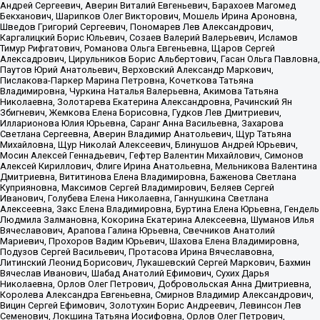
Андрей Сергеевич, Аверин Виталий Евгеньевич, Барахоев Магомед
Бекханович, Шарипков Олег Викторович, Мошель Ирина Ароновна,
Шведов Григорий Сергеевич, Пономарев Лев Александрович,
Каргалицкий Борис Юльевич, Созаев Валерий Валерьевич, Исламов
Тимур Рифгатович, Романова Ольга Евгеньевна, Щаров Сергей
Алексадрович, Цирульников Борис Альбертович, Гасан Ольга Павловна,
Паутов Юрий Анатольевич, Верховский Александр Маркович,
Пислакова-Паркер Марина Петровна, Кочеткова Татьяна
Владимировна, Чуркина Наталья Валерьевна, Акимова Татьяна
Николаевна, Золотарева Екатерина Александровна, Рачинский Ян
Збигневич, Жемкова Елена Борисовна, Гудков Лев Дмитриевич,
Илларионова Юлия Юрьевна, Саранг Анна Васильевна, Захарова
Светлана Сергеевна, Аверин Владимир Анатольевич, Щур Татьяна
Михайловна, Щур Николай Алексеевич, Блинушов Андрей Юрьевич,
Мосин Алексей Геннадьевич, Гефтер Валентин Михайлович, Симонов
Алексей Кириллович, Флиге Ирина Анатольевна, Мельникова Валентина
Дмитриевна, Вититинова Елена Владимировна, Баженова Светлана
Куприяновна, Максимов Сергей Владимирович, Беляев Сергей
Иванович, Голубева Елена Николаевна, Ганнушкина Светлана
Алексеевна, Закс Елена Владимировна, Буртина Елена Юрьевна, Гендель
Людмила Залмановна, Кокорина Екатерина Алексеевна, Шуманов Илья
Вячеславович, Арапова Галина Юрьевна, Свечников Анатолий
Мариевич, Прохоров Вадим Юрьевич, Шахова Елена Владимировна,
Подузов Сергей Васильевич, Протасова Ирина Вячеславовна,
Литинский Леонид Борисович, Лукашевский Сергей Маркович, Бахмин
Вячеслав Иванович, Шабад Анатолий Ефимович, Сухих Дарья
Николаевна, Орлов Олег Петрович, Добровольская Анна Дмитриевна,
Королева Александра Евгеньевна, Смирнов Владимир Александрович,
Вицин Сергей Ефимович, Золотухин Борис Андреевич, Левинсон Лев
Семенович, Локшина Татьяна Иосифовна, Орлов Олег Петрович,