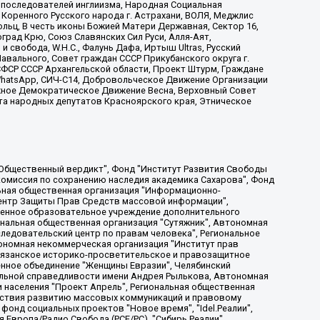
ие последователей инглиизма, Народная Социальная
 Коренного Русского народа г. Астрахани, ВОЛЯ, Меджлис
льц, В честь иконы Божией Матери Державная, Сектор 16,
рад Крю, Союз Славянских Сил Руси, Алля-Аят,
 свобода, W.H.С., Фалунь Дафа, Иртыш Ultras, Русский
вального, Совет граждан СССР Прикубанского округа г.
ФСР СССР Архангельской области, Проект Штурм, Граждане
, WhatsApp, СИЧ-С14, Добровольческое Движение Организации
жное Демократическое Движение Весна, Верховный Совет
та народных депутатов Красноярского края, Этническое
, Дальневосточное общественное движение "Маяк", Санкт-Петербургская ЛГБТ-инициативная группа "Выход", Инициативная группа ЛГБТ+ "Реверс", Алексеев Андрей Викторович, Бекбулатова Таисия Львовна, Беляев Иван Михайлович, Владыкина Елена Сергеевна, Гельман Марат Александрович, Никульшина Вероника Юрьевна, Толоконникова Надежда Андреевна, Шендерович Виктор Анатольевич, Общество с ограниченной ответственностью "Данное сообщение", Общество с ограниченной ответственностью Издательский дом "Новая глава", Айнбиндер Александра Александровна, Московский комьюнити-центр для ЛГБТ+инициатив, Благотворительный фонд развития филантропии, Deutsche Welle (Германия, Kurt-Schumacher-Strasse 3, 53113 Bonn), Борзунова Мария Михайловна, Воробьев Виктор Викторович, Голубева Анна Львовна, Константинова Алла Михайловна, Малкова Ирина Владимировна, Мурадов Мурад Абдулгалимович, Осетинская Елизавета Николаевна, Понасенков Евгений Николаевич, Ганапольский Матвей Юрьевич, Киселев Евгений Алексеевич, Борухович Ирина Григорьевна, Дремин Иван Тимофеевич, Дубровский Дмитрий Викторович, Красноярская региональная общественная организация поддержки и развития альтернативных образовательных технологий и межкультурных коммуникаций "ИНТЕРРА", Маяковская Екатерина Алексеевна, Фейгин Марк Захарович, Филимонов Андрей Викторович, Дзугкоева Регина Николаевна, Доброхотов Роман Александрович, Дудь Юрий Александрович, Елкин Сергей Владимирович, Кругликов Кирилл Игоревич, Сабунаева Мария Леонидовна, Семенов Алексей Владимирович, Шаинян Карен Багратович, Шульман Екатерина Михайловна, Асафьев Артур Валерьевич, Вахштайн Виктор Семенович, Венедиктов Алексей Алексеевич, Лушникова Екатерина Евгеньевна, Волков Леонид Михайлович, Невзоров Александр Глебович, Пархоменко Сергей Борисович, Сироткин Ярослав Николаевич, Кара-Мурза Владимир Владимирович, Баранова Наталья Владимировна, Гозман Леонид Яковлевич, Кагарлицкий Борис Юльевич, Климарев Михаил Валерьевич, Милов Владимир Станиславович, Автономная некоммерческая организация Краснодарский центр современного искусства "Типография", Моргенштерн Алишер Тагирович, Соболь Любовь Эдуардовна, Общество с ограниченной ответственностью "ЛИЗА НОРМ", Каспаров Гарри Кимович, Ходорковский Михаил Борисович, Общество с ограниченной ответственностью "Апрельские тезисы", Данилович Ирина Брониславовна, Кашин Олег Владимирович, Петров Николай Владимирович, Пивоваров Алексей Владимирович, Соколов Михаил Владимирович, Цветкова Юлия Владимировна, Чичваркин Евгений Александрович, Комитет против пыток/Команда против пыток, Общество с ограниченной ответственностью "Первый научный", Общество с ограниченной ответственностью "Вертолет и ко", Белоцерковская Вероника Борисовна, Кац Максим Евгеньевич, Лазарева Татьяна Юрьевна, Шаведдинов Руслан Табризович, Яшин Илья Валерьевич, Общество с ограниченной ответственностью "Иноагент ААВ", Алешковский Дмитрий Петрович, Альбац Евгения Марковна, Быков Дмитрий Львович, Галямина Юлия Евгеньевна, Лойко Сергей Леонидович, Мартынов Кирилл Константинович, Медведев Сергей Александрович, Крашенинников Федор Геннадиевич, Гордеева Катерина Вл