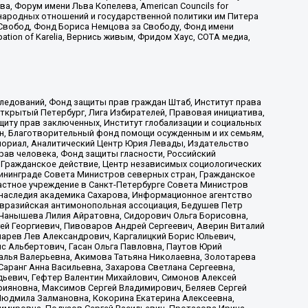
 Форум имени Льва Копелева, American Councils for
международных отношений и государственной политики им Питера
Свобод, Фонд Бориса Немцова за Свободу, Фонд имени
ion of Karelia, Вернись живым, Фридом Хаус, СОТА медиа,
ледований, Фонд защиты прав граждан Штаб, Институт права
Открытый Петербург, Лига Избирателей, Правовая инициатива,
иту прав заключенных, Институт глобализации и социальных
н, Благотворительный фонд помощи осужденным и их семьям,
Мемориал, Аналитический Центр Юрия Левады, Издательство
рав человека, Фонд защиты гласности, Российский
 Гражданское действие, Центр независимых социологических
ининграде Совета Министров северных стран, Гражданское
астное учреждение в Санкт-Петербурге Совета Министров
 наследия академика Сахарова, Информационное агентство
Евразийская антимонопольная ассоциация, Бедушев Петр
 Чанышева Лилия Айратовна, Сидорович Ольга Борисовна,
гей Георгиевич, Пивоваров Андрей Сергеевич, Аверин Виталий
марев Лев Александрович, Каргалицкий Борис Юльевич,
с Альбертович, Гасан Ольга Павловна, Паутов Юрий
алья Валерьевна, Акимова Татьяна Николаевна, Золотарева
аранг Анна Васильевна, Захарова Светлана Сергеевна,
дьевич, Гефтер Валентин Михайлович, Симонов Алексей
рияновна, Максимов Сергей Владимирович, Беляев Сергей
 Людмила Залмановна, Кокорина Екатерина Алексеевна,