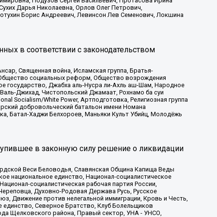
имировна, Подузов Сергей Васильевич, Протасова Ирина
Сухих Дарья Николаевна, Орлов Олег Петрович,
отухин Борис Андреевич, Левинсон Лев Семенович, Локшина
нных в соответствии с законодательством
сар, Священная война, Исламская группа, Братья-
а, Общество социальных реформ, Общество возрождения
ое государство, Джабха аль-Нусра ли-Ахль аш-Шам, Народное
 Валь-Джихад, Чистопольский Джамаат, Рохнамо ба суи
nal Socialism/White Power, Артподготовка, Религиозная группа
атарский добровольческий батальон имени Номана
ка, Батал-Хаджи Белхороев, Маньяки Культ Убийц, Молодёжь
тупившее в законную силу решение о ликвидации
ардской Веси Беловодья, Славянская Община Капища Веды
ское национальное единство, Национал-социалистическое
 Национал-социалистическая рабочая партия России,
Череповца, Духовно-Родовая Держава Русь, Русское
з, Движение против нелегальной иммиграции, Кровь и Честь,
е единство, Северное Братство, Клуб Болельщиков
ода Щелковского района, Правый сектор, УНА - УНСО,