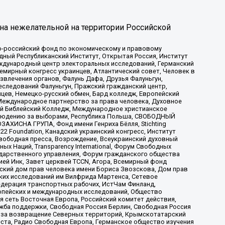
на нежелательной на территории Российской
-российский фонд по экономическому и правовому
ый Республиканский Институт, Открытая Россия, Институт
ждународный центр электоральных исследований, Германский
мирный конгресс украинцев, Атлантический совет, Человек в
звлечения органов, Фалунь Дафа, Друзья Фалуньгун,
еследований Фалуньгун, Пражский гражданский центр,
цев, Немецко-русский обмен, Бард колледж, Европейский
Международное партнерство за права человека, Духовное
ый Библейский Колледж, Международное христианское
аблюдению за выборами, Республика Польша, СВОБОДНЫЙ
АХИСНА ГРУПА, Фонд имени Генриха Бёлля, Stichting
t 22 Foundation, Канадский украинский конгресс, Институт
вободная пресса, Возрождение, Всеукраинский духовный
х Наций, Transparеncy International, Форум Свободных
ударственного управления, Форум гражданского общества
ией Инк, Завет церквей TCCN, Агора, Всемирный фонд
сский дом прав человека имени Бориса Звозскова, Дом прав
ских исследований им Вилфрида Мартенса, Сетевое
едерация транспортных рабочих, ИстЧам Финланд,
ропейских и международных исследований, Общество
я сеть Восточная Европа, Российский комитет действия,
жба поддержки, Свободная Россия Берлин, Свободная Россия
оюз за возвращение Северных территорий, Крымскотатарский
 креста, Радио Свободная Европа, Германское общество изучения