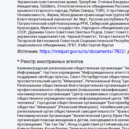
Украинская повстанческая армия, Тризуб им. Степана Бандеры,
Инициатива, TulaSkins, Этнополитическое объединение Русски
крымскотатарского народа, Рубеж Севера, ТОЙС, О противоде
Независимость, Фирма, Молодежная правозащитная группа МПГ
Благотворительный пансионат Ак Умут, Русская республика Рус
Патриотический клуб-Новокузнецк/РПК, Сибирский державный 
Краснодара, Мужское государство, Народное объединение ру
СССР, Держава Союз Советских Светлых Родов, Совет Советски
украинских националистов, Черный Комитет, Татарстанское 
Татарской Автономной Советской Социалистической Республи
национальное объединение, ЛГБТ, Я.МЫ Сергей Фургал
Источник:
https://minjust.gov.ru/ru/documents/7822/
д
* Реестр иностранных агентов:
Калининградская региональная общественная организация "Экозащита!-Женсовет", Фонд содействия защите прав и свобод граждан "Общественный вердикт", Фонд "Институт Развития Свободы Информации", Частное учреждение "Информационное агентство МЕМО. РУ", Региональная общественная организация "Общественная комиссия по сохранению наследия академика Сахарова", Фонд поддержки свободы прессы, Санкт-Петербургская общественная правозащитная организация "Гражданский контроль", Межрегиональная общественная организация "Информационно-просветительский центр "Мемориал", Региональный Фонд "Центр Защиты Прав Средств Массовой Информации", с 05.12.2023 Фонд "Центр Защиты Прав Средств массовой информации", Региональная общественная благотворительная организация помощи беженцам и мигрантам "Гражданское содействие", Негосударственное образовательное учреждение дополнительного профессионального образования (повышение квалификации) специалистов "АКАДЕМИЯ ПО ПРАВАМ ЧЕЛОВЕКА", Свердловская региональная общественная организация "Сутяжник", Автономная некоммерческая организация "Центр независимых социологических исследований", Союз общественных объединений "Российский исследовательский центр по правам человека", Региональное общественное учреждение научно-информационный центр "МЕМОРИАЛ", Некоммерческая организация "Фонд защиты гласности", Автономная некоммерческая организация "Институт прав человека", Городская общественная организация "Екатеринбургское общество "МЕМОРИАЛ", Городская общественная организация "Рязанское историко-просветительское и правозащитное общество "Мемориал" (Рязанский Мемориал), Челябинский региональный орган общественной самодеятельности – женское общественное объединение "Женщины Евразии", Челябинский региональный орган общественной самодеятельности "Уральская правозащитная группа", Фонд содействия защите здоровья и социальной справедливости имени Андрея Рылькова, Автономная Некоммерческая Организация "Аналитический Центр Юрия Левады", Автономная некоммерческая организация социальной поддержки населения "Проект Апрель", Региональная общественная организация помощи женщинам и детям, находящимся в кризисной ситуации "Информационно-методический центр "Анна", Фонд содействия развитию массовых коммуникаций и правовому просвещению "Так-так-Так", Фонд содействия устойчивому развитию "Серебряная тайга", Свердловский региональный общественный фонд социальных проектов "Новое время", "Idel.Реалии", Кавказ.Реалии, Крым.Реалии, Телеканал Настоящее Время, Татаро-башкирская служба Радио Свобода (Azatliq Radiosi), Радио Свободная Европа/Радио Свобода (PCE/PC), "Сибирь.Реалии", "Фактограф", Благотворительный фонд помощи осужденным и их семьям, Автономная некоммерческая организация "Институт глобализации и социальных движений", Фонд "В защиту прав заключенных", Частное учреждение "Центр поддержки и содействия развитию средств массовой информации", Пензенский региональный общественный благотворительный фонд "Гражданский союз", "Север.Реалии", Некоммерческая организация Фонд "Правовая инициатива", Общество с ограниченной ответственностью "Радио Свободная Европа/Радио Свобода", Чешское информационное агентство "MEDIUM-ORIENT", Красноярская региональная общественная организация