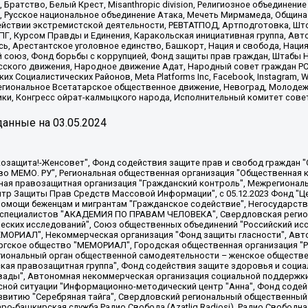
 Братство, Белый Крест, Misanthropic division, Религиозное объединен
е, Русское национальное объединение Атака, Мечеть Мирмамеда, Община
йствии экстремистской деятельности, РЕВТАТПОД, Артподготовка, Што
, Курсом Правды и Единения, Каракольская инициативная группа, Автог
ь, Арестантское уголовное единство, Башкорт, Нация и свобода, Нация и
союз, Фонд борьбы с коррупцией, Фонд защиты прав граждан, Штабы На
сского движения, Народное движение Адат, Народный совет граждан РС
х Социалистических Районов, Meta Platforms Inc, Facebook, Instagram
Региональное Всетатарское общественное движение, Невоград, Молоде
ки, Конгресс ойрат-калмыцкого народа, Исполнительный комитет сове
анные на
03.05.2024
 "Мы против СПИДа", Камалягин Денис Николаевич, Маркелов Сергей Евгеньевич, Пономарев Лев Александрович, Савицкая Людмила Алексеевна, Автономная некоммерческая организация "Центр по работе с проблемой насилия "НАСИЛИЮ.НЕТ", Межрегиональный профессиональный союз работников здравоохранения "Альянс врачей", Юридическое лицо, зарегистрированное в Латвийской Республике, SIA "Medusa Project" (регистрационный номер 40103797863, дата регистрации 10.06.2014), Некоммерческая организация "Фонд по борьбе с коррупцией", Автономная некоммерческая организация "Институт права и публичной политики", Баданин Роман Сергеевич, Гликин Максим Александрович, Железнова Мария Михайловна, Лукьянова Юлия Сергеевна, Маетная Елизавета Витальевна, Маняхин Петр Борисович, Чуракова Ольга Владимировна, Ярош Юлия Петровна, Юридическое лицо "The Insider SIA", зарегистрированное в Риге, Латвийская Республика (дата регистрации 26.06.2015), являющееся администратором доменного имени интернет-издания "The Insider SIA", https://theins.ru, Постернак Алексей Евгеньевич, Рубин Михаил Аркадьевич, Анин Роман Александрович, Юридическое лицо Istories fonds, зарегистрированное в Латвийской Республике (регистрационный номер 50008295751, дата регистрации 24.02.2020), Великовский Дмитрий Александрович, Долинина Ирина Николаевна, Мароховская Алеся Алексеевна, Шлейнов Роман Юрьевич, Шмагун Олеся Валентиновна, Общество с ограниченной ответственностью "Альтаир 2021", Общество с ограниченной ответственностью "Вега 2021", Общество с ограниченной ответственностью "Главный редактор 2021", Общество с ограниченной ответственностью "Ромашки монолит", Важенков Артем Валерьевич, Ивановская областная общественная организация "Центр гендерных исследований", Гурман Юрий Альбертович, Медиапроект "ОВД-Инфо", Егоров Владимир Владимирович, Жилинский Владимир Александрович, Общество с ограниченной ответственностью "ЗП", Иванова София Юрьевна, Карезина Инна Павловна, Кильтау Екатерина Викторовна, Петров Алексей Викторович, Пискунов Сергей Евгеньевич, Смирнов Сергей Сергеевич, Тихонов Михаил Сергеевич, Общество с ограниченной ответственностью "ЖУРНАЛИСТ-ИНОСТРАННЫЙ АГЕНТ", Арапова Галина Юрьевна, Вольтская Татьяна Анатольевна, Американская компания "Mason G.E.S. Anonymous Foundation" (США), являющаяся владельцем интернет-издания https://mnews.world/, Компания "Stichting Bellingcat", зарегистрированная в Нидерландах (дата регистрации 11.07.2018), Захаров Андрей Вячеславович, Клепиковская Екатерина Дмитриевна, Общество с ограниченной ответственностью "МЕМО", Перл Роман Александрович, Симонов Евгений Алексеевич, Соловьева Елена Анатольевна, Сотников Даниил Владимирович, Сурначева Елизавета Дмитриевна, Автономная некоммерческая организация по защите прав человека и информированию населения "Якутия – Наше Мнение", Общество с ограниченной ответственностью "Москоу диджитал медиа", с 26.01.2023 Общество с ограниченной ответственностью "Чайка Белые сады", Ветошкина Валерия Валерьевна, Заговора Максим Александрович, Межрегиональное общественное движение "Российская ЛГБТ - сеть", Оленичев Максим Владимирович, Павлов Иван Юрьевич, Скворцова Елена Сергеевна, Общество с ограниченной ответственностью "Как бы инагент", Кочетков Игорь Викторович, Общество с ограниченной ответственностью "Честные выборы", Еланчик Олег Александрович, Общество с ограниченной ответственностью "Нобелевский призыв", Гималова Регина Эмилевна, Григорьев Андрей Валерьевич, Григорьева Алина Александровна, Ассоциация по содействию защите прав призывников, альтернативнослужащих и военнослужащих "Правозащитная группа "Гражданин.Армия.Право", Хисамова Регина Фаритовна, Автономная некоммерческая организация по реализации социально-правовых программ "Лилит"