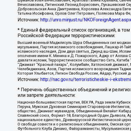
Шуманов Илья Вячеславович, Арапова Галина Юрьевна, Свечн
Вячеславовна, Литинский Леонид Борисович, Лукашевский Се
Добровольская Анна Дмитриевна, Королева Александра Евген
Татьяна Иосифовна, Орлов Олег Петрович, Полякова Мара Фе
Источник:
http://unro.minjust.ru/NKOForeignAgent.asp
* Единый федеральный список организаций, в том
Российской Федерации террористическими:
Высший военный Маджлисуль Шура Объединенных сил моджахедо
мусульмане, Партия исламского освобождения, Лашкар-И-Тай
исламского наследия, Дом двух святых, Джунд аш-Шам, Ислам
ополчение имени К. Минина и Д. Пожарского, Аджр от Аллаха 
давлати исломи, Террористическое сообщество Сеть, Катиба Та
“Джамаат “Красный пахарь”, Колумбайн, Хатлонский джамаат, 
Челебиджихана, Азов, Партия исламского возрождения Таджи
Которая Улыбается, Легион Свобода России, Айдар, Русский 
Источник:
http://nac.gov.ru/terroristicheskie-i-ekstrem
* Перечень общественных объединений и религио
или запрете деятельности:
Национал-большевистская партия, ВЕК РА, Рада земли Кубан
Перуна, Мужская Духовная Семинария Староверов-Инглингов, 
общество, Джамаат мувахидов, Объединенный Вилайат Кабарды
Славянский союз, Формат-18, Благородный Орден Дьявола, А
национальное единство, Древнерусской Инглистической церк
О свободе совести и о религиозных объединениях, Омская ор
Футбольного Клуба Динамо, Файзрахманисты, Мусульманская р