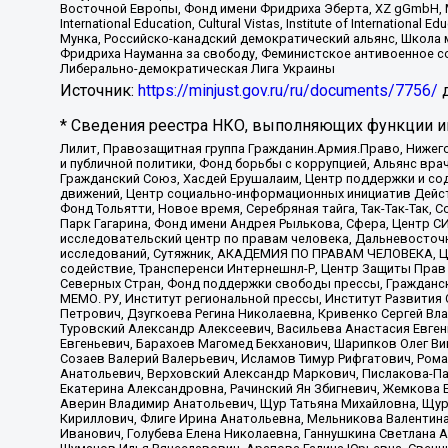
Восточной Европы, Фонд имени Фридриха Эберта, XZ gGmbH, М
International Education, Cultural Vistas, Institute of Intern
Мунка, Российско-канадский демократический альянс, Школа
Фридриха Науманна за свободу, Феминистское антивоенное соп
Либерально-демократическая Лига Украины
Источник:
https://minjust.gov.ru/ru/documents/7756/
д
* Сведения реестра НКО, выполняющих функции ин
Лилит, Правозащитная группа Гражданин.Армия.Право, Нижего
и публичной политики, Фонд борьбы с коррупцией, Альянс вр
Гражданский Союз, Хасдей Ерушалаим, Центр поддержки и сод
движений, Центр социально-информационных инициатив Дейс
Фонд Тольятти, Новое время, Серебряная тайга, Так-Так-Так,
Парк Гагарина, Фонд имени Андрея Рылькова, Сфера, Центр С
исследовательский центр по правам человека, Дальневосточн
исследований, Сутяжник, АКАДЕМИЯ ПО ПРАВАМ ЧЕЛОВЕКА, Це
содействие, Трансперенси Интернешнл-Р, Центр Защиты Прав
Северных Стран, Фонд поддержки свободы прессы, Гражданск
МЕМО. РУ, Институт региональной прессы, Институт Развити
Петрович, Дзугкоева Регина Николаевна, Кривенко Сергей В
Туровский Александр Алексеевич, Васильева Анастасия Евген
Евгеньевич, Барахоев Магомед Бекханович, Шарипков Олег В
Созаев Валерий Валерьевич, Исламов Тимур Рифгатович, Рома
Анатольевич, Верховский Александр Маркович, Пислакова-Па
Екатерина Александровна, Рачинский Ян Збигневич, Жемкова 
Аверин Владимир Анатольевич, Щур Татьяна Михайловна, Щур
Кириллович, Флиге Ирина Анатольевна, Мельникова Валентин
Иванович, Голубева Елена Николаевна, Ганнушкина Светлана 