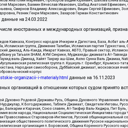
иков Анатолий Мариевич, Прохоров Вадим Юрьевич, Шахова Елена Влад
ргей Маркович, Бахмин Вячеслав Иванович, Шабад Анатолий Ефимович, 
ьевна, Смирнов Владимир Александрович, Вицин Сергей Ефимович, Зол
доровна, Резник Генри Маркович, Захаров Герман Константинович
x
данные на
24.03.2022
 числе иностранных и международных организаций, призна
в Кавказа, Конгресс народов Ичкерии и Дагестана, База, Асбат аль-Ан
ба, Исламская группа, Движение Талибан, Исламская партия Туркестан
ский джихад, Аль-Каида, Имарат Кавказ, АБТО, Правый сектор, Исламск
Субхану уа Тагьаля SHAM, АУМ Синрике, Муджахеды джамаата Ат-Тавхида
ухид валь-Джихад, Хайят Тахрир аш-Шам, Ахлю Сунна Валь Джамаа, Natio
Мусульманская религиозная группа п. Кушкуль г. Оренбург, Крымско-т
кистана, Народная самооборона, Дуббайский джамаат, московская ячей
добровольческий корпус
istskie-organizacii-i-materialy.html
данные на
16.11.2023
зных организаций в отношении которых судом принято вс
ской Духовно Родовой Державы Русь, Община Духовного Управления Асг
Нурджулар, К Богодержавию, Таблиги Джамаат, Свидетели Иеговы, Рус
, Балкарии и Карачая, Союз славян, Ат-Такфир Валь-Хиджра, Пит Буль,
рмия воли народа, Национальная Социалистическая Инициатива города 
ви Православных Староверов-Инглингов, Русский общенациональный сою
ганизация общественного политического движения Русское национально
елигиозная организация п. Боровский, Община Коренного Русского нар