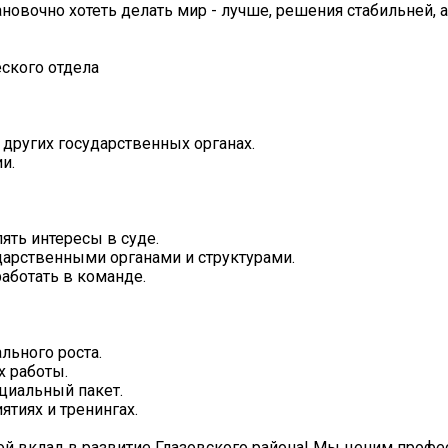
новочно хотеть делать мир - лучше, решения стабильней, а
ского отдела
 других государственных органах.
и.
ять интересы в суде.
арственными органами и структурами.
аботать в команде.
льного роста.
х работы.
оциальный пакет.
тиях и тренингах.
ой вклад в развитие Глазовского района! Мы ценим профе