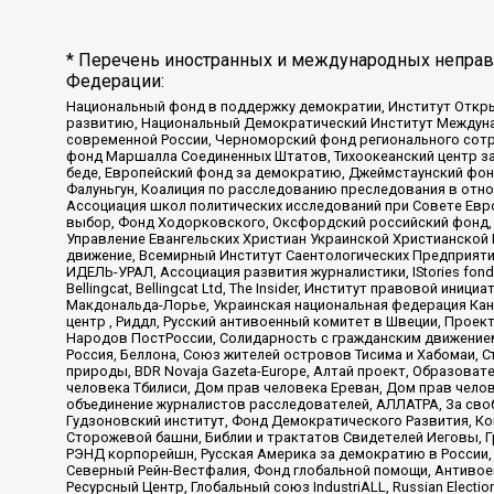
* Перечень иностранных и международных неправи
Федерации:
Национальный фонд в поддержку демократии, Институт Откр
развитию, Национальный Демократический Институт Междуна
современной России, Черноморский фонд регионального сот
фонд Маршалла Соединенных Штатов, Тихоокеанский центр за
беде, Европейский фонд за демократию, Джеймстаунский фонд
Фалуньгун, Коалиция по расследованию преследования в отно
Ассоциация школ политических исследований при Совете Евр
выбор, Фонд Ходорковского, Оксфордский российский фонд, 
Управление Евангельских Христиан Украинской Христианской
движение, Всемирный Институт Саентологических Предприяти
ИДЕЛЬ-УРАЛ, Ассоциация развития журналистики, IStories fo
Bellingcat, Bellingcat Ltd, The Insider, Институт правовой ин
Макдональда-Лорье, Украинская национальная федерация Кан
центр , Риддл, Русский антивоенный комитет в Швеции, Проект
Народов ПостРоссии, Солидарность с гражданским движением 
Россия, Беллона, Союз жителей островов Тисима и Хабомаи, 
природы, BDR Novaja Gazeta-Europe, Алтай проект, Образова
человека Тбилиси, Дом прав человека Ереван, Дом прав челов
объединение журналистов расследователей, АЛЛАТРА, За своб
Гудзоновский институт, Фонд Демократического Развития, К
Сторожевой башни, Библии и трактатов Свидетелей Иеговы, Г
РЭНД корпорейшн, Русская Америка за демократию в России, 
Северный Рейн-Вестфалия, Фонд глобальной помощи, Антивоенн
Ресурсный Центр, Глобальный союз IndustriALL, Russian Electi