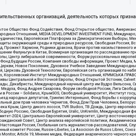
тельственных организаций, деятельность которых призна
ытое Общество Фонд Содействия, Фонд Открытое общество, Американо
родных Отношений, MEDIA DEVELOPMENT INVESTMENT FUND, Международн
рудничества, Европейская Платформа за Демократические Выборы, Ме
щиты окружающей среды и природных ресурсов, Свободная Россия, Все
, Прожект Хармони, Родники дракона, Врачи против насильственного и
шении Фалуньгун в Китае, Всемирная организация по расследованию пр
опы, Центр либеральной современности, Форум русскоязычных европей
Фонд Будущее России, Компания свободы информации, Проект Медиа, 
 Церкви, Новое Поколение, Духовное Учебное Заведение Международн
й, Церковь Духовной Технологии, Европейская сеть организаций по н
nds, Королевский Институт Международных Отношений, КРИМСЬКА ПРАВОЗ
ициативы Центральной и Восточной Европы, Фонд Открытой Эстонии, Calver
ады, Декабристы, Международный научный центр им Вудро Вильсона, С
 Медуза, Фонд Андрея Сахарова, Форум свободной России, Лига Свободны
в России – Solidarus, КрымSOS, Свободный университет, Институт гос
Съезд народных депутатов, Гринпис Интернешнл, Фонд борьбы с коррупц
тельный дом прав человека Чернигов, Фонд Дом Прав Человека, Белору
ека Крым, Центр дикого лосося, TVR Studios, ТВ Дождь, Центр европей
одную Россию, Свободная Бурятия, Uralic, UnKremlin, Международная ф
омитет-2024, Центрально-Европейский университет, Центр восточноев
ражданский Совет, Центр анализа европейской политики, Академическа
Настоящая Россия, Глобальная сеть журналистов-расследователей, Слу
ый комитет России, Russie-Libertes, La Asocicion de Rusos Libres, С
on Monitor, Article 19, Мнение медиа, Федерация анархического черного