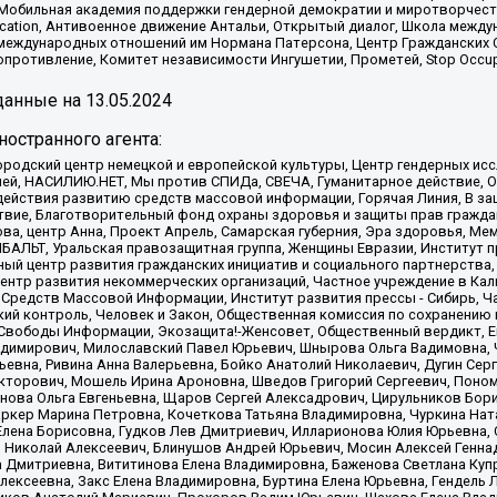
обильная академия поддержки гендерной демократии и миротворчества,
ational Education, Антивоенное движение Антальи, Открытый диалог, Школа 
 международных отношений им Нормана Патерсона, Центр Гражданских 
ротивление, Комитет независимости Ингушетии, Прометей, Stop Occupat
анные на
13.05.2024
остранного агента:
родский центр немецкой и европейской культуры, Центр гендерных исс
ачей, НАСИЛИЮ.НЕТ, Мы против СПИДа, СВЕЧА, Гуманитарное действие, 
ействия развитию средств массовой информации, Горячая Линия, В защ
твие, Благотворительный фонд охраны здоровья и защиты прав гражда
 Сова, центр Анна, Проект Апрель, Самарская губерния, Эра здоровья, 
ИБАЛЬТ, Уральская правозащитная группа, Женщины Евразии, Институт п
ый центр развития гражданских инициатив и социального партнерства,
нтр развития некоммерческих организаций, Частное учреждение в Кал
 Средств Массовой Информации, Институт развития прессы - Сибирь, Ч
ий контроль, Человек и Закон, Общественная комиссия по сохранению
я Свободы Информации, Экозащита!-Женсовет, Общественный вердикт, 
ладимирович, Милославский Павел Юрьевич, Шнырова Ольга Вадимовна,
ьевна, Ривина Анна Валерьевна, Бойко Анатолий Николаевич, Дугин Сер
икторович, Мошель Ирина Ароновна, Шведов Григорий Сергеевич, Поно
нова Ольга Евгеньевна, Щаров Сергей Алексадрович, Цирульников Бори
ркер Марина Петровна, Кочеткова Татьяна Владимировна, Чуркина Нат
Елена Борисовна, Гудков Лев Дмитриевич, Илларионова Юлия Юрьевна, С
 Николай Алексеевич, Блинушов Андрей Юрьевич, Мосин Алексей Генна
а Дмитриевна, Вититинова Елена Владимировна, Баженова Светлана Куп
Алексеевна, Закс Елена Владимировна, Буртина Елена Юрьевна, Гендель