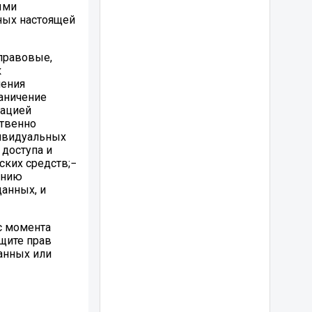
ыми
ных настоящей
правовые,
к
нения
аничение
мацией
ственно
дивидуальных
 доступа и
ских средств;−
ению
анных, и
с момента
ащите прав
анных или