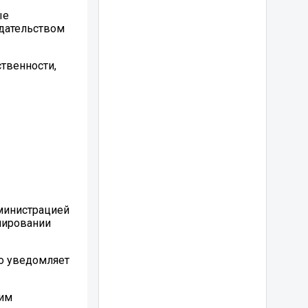
ые
одательством
твенности,
дминистрацией
лировании
но уведомляет
щим