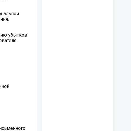
ональной
ния,
нию убытков
вателя.
нной
письменного