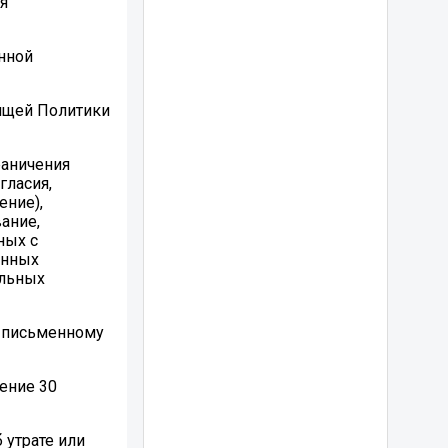
я
нной
оящей Политики
раничения
гласия,
ение),
ание,
ных с
анных
альных
о письменному
ение 30
 утрате или