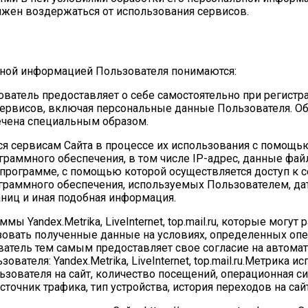
лжен воздержаться от использования сервисов.
льной информацией Пользователя понимаются:
ователь предоставляет о себе самостоятельно при регистр
 Сервисов, включая персональные данные Пользователя. О
чена специальным образом.
ся сервисам Сайта в процессе их использования с помощь
граммного обеспечения, в том числе IP-адрес, данные файл
программе, с помощью которой осуществляется доступ к с
ограммного обеспечения, используемых Пользователем, да
ниц и иная подобная информация.
мы Yandex.Metrika, LiveInternet, top.mail.ru, которые могут
ьзовать полученные данные на условиях, определенных опе
ватель тем самым предоставляет свое согласие на автом
теля: Yandex.Metrika, LiveInternet, top.mail.ru.Метрика ис
ьзователя на сайт, количество посещений, операционная си
сточник трафика, тип устройства, история переходов на сайт