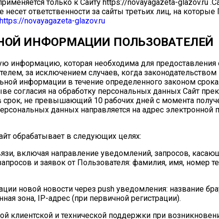
именяется только к Сайту https://novayagazeta-glazov.ru .С
и не несет ответственности за сайты третьих лиц, на которы
https://novayagazeta-glazov.ru
ЬНОЙ ИНФОРМАЦИИ ПОЛЬЗОВАТЕЛЕЙ
льную информацию, которая необходима для предоставления
телем, за исключением случаев, когда законодательством
ьной информации в течение определенного законом срока.
ыве согласия на обработку персональных данных Сайт пре
 срок, не превышающий 10 рабочих дней с момента получ
персональных данных направляется на адрес электронной п
айт обрабатывает в следующих целях:
связи, включая направление уведомлений, запросов, касаю
 запросов и заявок от Пользователя: фамилия, имя, номер т
кации новой новости через push уведомления: название бра
ая зона, IP-адрес (при первичной регистрации).
ой клиентской и технической поддержки при возникновен