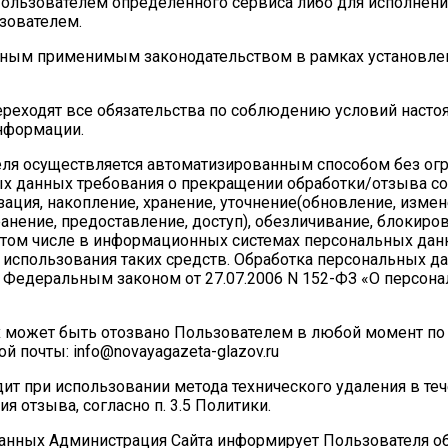
 Пользователем определенного сервиса либо для исполнени
зователем.
 иным применимым законодательством в рамках установле
 переходят все обязательства по соблюдению условий наст
нформации.
еля осуществляется автоматизированным способом без ог
ых данных требования о прекращении обработки/отзыва со
ация, накопление, хранение, уточнение(обновление, измен
анение, предоставление, доступ), обезличивание, блокиров
 том числе в информационных системах персональных дан
 использования таких средств. Обработка персональных д
с Федеральным законом от 27.07.2006 N 152-ФЗ «О персон
ых может быть отозвано Пользователем в любой момент п
 почты: info@novayagazeta-glazov.ru
ит при использовании метода технического удаления в теч
я отзыва, согласно п. 3.5 Политики.
данных Администрация Сайта информирует Пользователя об