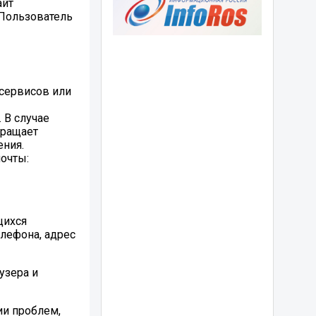
айт
е Пользователь
 сервисов или
 В случае
кращает
ения.
очты:
щихся
елефона, адрес
узера и
ии проблем,