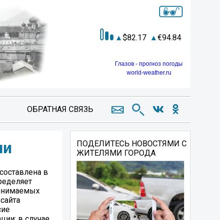
82.17
94.84
Глазов - прогноз погоды
world-weather.ru
ОБРАТНАЯ СВЯЗЬ
ии
ПОДЕЛИТЕСЬ НОВОСТЯМИ С
ЖИТЕЛЯМИ ГОРОДА
составлена в
ределяет
ринимаемых
 сайта
сие
ции; в случае