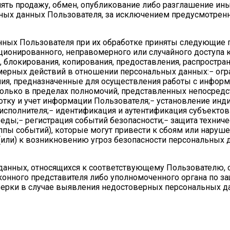
лять продажу, обмен, опубликование либо разглашение ин
ых данных Пользователя, за исключением предусмотрен
анных Пользователя при их обработке приняты следующие 
ционированного, неправомерного или случайного доступа 
 блокирования, копирования, предоставления, распростра
мерных действий в отношении персональных данных:− огр
ния, предназначенные для осуществления работы с инфор
только в пределах полномочий, представленных непосред
отку и учет информации Пользователя;− установление ин
исполнителя;− идентификация и аутентификация субъектов
еды;− регистрация событий безопасности;− защита техниче
ппы событий), которые могут привести к сбоям или наруш
ли) к возникновению угроз безопасности персональных д
 данных, относящихся к соответствующему Пользователю, 
конного представителя либо уполномоченного органа по з
верки в случае выявления недостоверных персональных д