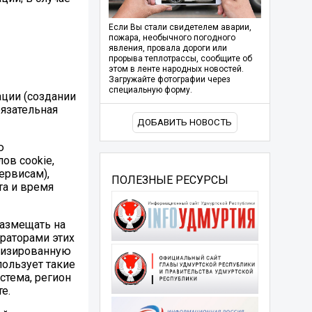
Если Вы стали свидетелем аварии,
пожара, необычного погодного
явления, провала дороги или
прорыва теплотрассы, сообщите об
этом в ленте народных новостей.
Загружайте фотографии через
специальную форму.
ации (создании
бязательная
ДОБАВИТЬ НОВОСТЬ
ю
ов cookie,
ервисам),
ПОЛЕЗНЫЕ РЕСУРСЫ
та и время
 размещать на
раторами этих
атизированную
пользует такие
стема, регион
е.