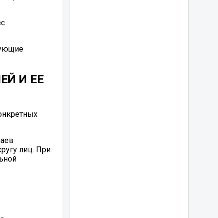
ес
дующие
Й И ЕЕ
конкретных
чаев
ругу лиц. При
льной