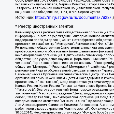
СССР, Держава Союз Советских Светлых Родов, Совет Советски
украинских националистов, Черный Комитет, Татарстанское 
Татарской Автономной Советской Социалистической Республи
национальное объединение, ЛГБТ, Я.МЫ Сергей Фургал
Источник:
https://minjust.gov.ru/ru/documents/7822/
д
* Реестр иностранных агентов:
Калининградская региональная общественная организация "Экозащита!-Женсовет", Фонд содействия защите прав и свобод граждан "Общественный вердикт", Фонд "Институт Развития Свободы Информации", Частное учреждение "Информационное агентство МЕМО. РУ", Региональная общественная организация "Общественная комиссия по сохранению наследия академика Сахарова", Фонд поддержки свободы прессы, Санкт-Петербургская общественная правозащитная организация "Гражданский контроль", Межрегиональная общественная организация "Информационно-просветительский центр "Мемориал", Региональный Фонд "Центр Защиты Прав Средств Массовой Информации", с 05.12.2023 Фонд "Центр Защиты Прав Средств массовой информации", Региональная общественная благотворительная организация помощи беженцам и мигрантам "Гражданское содействие", Негосударственное образовательное учреждение дополнительного профессионального образования (повышение квалификации) специалистов "АКАДЕМИЯ ПО ПРАВАМ ЧЕЛОВЕКА", Свердловская региональная общественная организация "Сутяжник", Автономная некоммерческая организация "Центр независимых социологических исследований", Союз общественных объединений "Российский исследовательский центр по правам человека", Региональное общественное учреждение научно-информационный центр "МЕМОРИАЛ", Некоммерческая организация "Фонд защиты гласности", Автономная некоммерческая организация "Институт прав человека", Городская общественная организация "Екатеринбургское общество "МЕМОРИАЛ", Городская общественная организация "Рязанское историко-просветительское и правозащитное общество "Мемориал" (Рязанский Мемориал), Челябинский региональный орган общественной самодеятельности – женское общественное объединение "Женщины Евразии", Челябинский региональный орган общественной самодеятельности "Уральская правозащитная группа", Фонд содействия защите здоровья и социальной справедливости имени Андрея Рылькова, Автономная Некоммерческая Организация "Аналитический Центр Юрия Левады", Автономная некоммерческая организация социальной поддержки населения "Проект Апрель", Региональная общественная организация помощи женщинам и детям, находящимся в кризисной ситуации "Информационно-методический центр "Анна", Фонд содействия развитию массовых коммуникаций и правовому просвещению "Так-так-Так", Фонд содействия устойчивому развитию "Серебряная тайга", Свердловский региональный общественный фонд социальных проектов "Новое время", "Idel.Реалии", Кавказ.Реалии, Крым.Реалии, Телеканал Настоящее Время, Татаро-башкирская служба Радио Свобода (Azatliq Radiosi), Радио Свободная Европа/Радио Свобода (PCE/PC), "Сибирь.Реалии", "Фактограф", Благотворительный фонд помощи осужденным и их семьям, Автономная некоммерческая организация "Институт глобализации и социальных движений", Фонд "В защиту прав заключенных", Частное учреждение "Центр поддержки и содействия развитию средств массовой информации", Пензенский региональный общественный благотворительный фонд "Гражданский союз", "Север.Реалии", Некоммерческая организация Фонд "Правовая инициатива", Общество с ограниченной ответственностью "Радио Свободная Европа/Радио Свобода", Чешское информационное агентство "MEDIUM-ORIENT", Красноярская региональная общественная организация