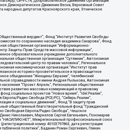
, WhatsApp, СИЧ-С14, Добровольческое Движение Организации
жное Демократическое Движение Весна, Верховный Совет
та народных депутатов Красноярского края, Этническое
, Дальневосточное общественное движение "Маяк", Санкт-Петербургская ЛГБТ-инициативная группа "Выход", Инициативная группа ЛГБТ+ "Реверс", Алексеев Андрей Викторович, Бекбулатова Таисия Львовна, Беляев Иван Михайлович, Владыкина Елена Сергеевна, Гельман Марат Александрович, Никульшина Вероника Юрьевна, Толоконникова Надежда Андреевна, Шендерович Виктор Анатольевич, Общество с ограниченной ответственностью "Данное сообщение", Общество с ограниченной ответственностью Издательский дом "Новая глава", Айнбиндер Александра Александровна, Московский комьюнити-центр для ЛГБТ+инициатив, Благотворительный фонд развития филантропии, Deutsche Welle (Германия, Kurt-Schumacher-Strasse 3, 53113 Bonn), Борзунова Мария Михайловна, Воробьев Виктор Викторович, Голубева Анна Львовна, Константинова Алла Михайловна, Малкова Ирина Владимировна, Мурадов Мурад Абдулгалимович, Осетинская Елизавета Николаевна, Понасенков Евгений Николаевич, Ганапольский Матвей Юрьевич, Киселев Евгений Алексеевич, Борухович Ирина Григорьевна, Дремин Иван Тимофеевич, Дубровский Дмитрий Викторович, Красноярская региональная общественная организация поддержки и развития альтернативных образовательных технологий и межкультурных коммуникаций "ИНТЕРРА", Маяковская Екатерина Алексеевна, Фейгин Марк Захарович, Филимонов Андрей Викторович, Дзугкоева Регина Николаевна, Доброхотов Роман Александрович, Дудь Юрий Александрович, Елкин Сергей Владимирович, Кругликов Кирилл Игоревич, Сабунаева Мария Леонидовна, Семенов Алексей Владимирович, Шаинян Карен Багратович, Шульман Екатерина Михайловна, Асафьев Артур Валерьевич, Вахштайн Виктор Семенович, Венедиктов Алексей Алексеевич, Лушникова Екатерина Евгеньевна, Волков Леонид Михайлович, Невзоров Александр Глебович, Пархоменко Сергей Борисович, Сироткин Ярослав Николаевич, Кара-Мурза Владимир Владимирович, Баранова Наталья Владимировна, Гозман Леонид Яковлевич, Кагарлицкий Борис Юльевич, Климарев Михаил Валерьевич, Милов Владимир Станиславович, Автономная некоммерческая организация Краснодарский центр современного искусства "Типография", Моргенштерн Алишер Тагирович, Соболь Любовь Эдуардовна, Общество с ограниченной ответственностью "ЛИЗА НОРМ", Каспаров Гарри Кимович, Ходорковский Михаил Борисович, Общество с ограниченной ответственностью "Апрельские тезисы", Данилович Ирина Брониславовна, Кашин Олег Владимирович, Петров Николай Владимирович, Пивоваров Алексей Владимирович, Соколов Михаил Владимирович, Цветкова Юлия Владимировна, Чичваркин Евгений Александрович, Комитет против пыток/Команда против пыток, Общество с ограниченной ответственностью "Первый научный", Общество с ограниченной ответственностью "Вертолет и ко", Белоцерковская Вероника Борисовна, Кац Максим Евгеньевич, Лазарева Татьяна Юрьевна, Шаведдинов Руслан Табризович, Яшин Илья Валерьевич, Общество с ограниченной ответственностью "Иноагент ААВ", Алешковский Дмитрий Петрович, Альбац Евгения Марковна, Быков Дмитрий Львович, Галямина Юлия Евгеньевна, Лойко Сергей Леонидович, Мартынов Кирилл Константинович, Медведев Сергей Александрович, Крашенинников Федор Геннадиевич, Гордеева Катерина Вл