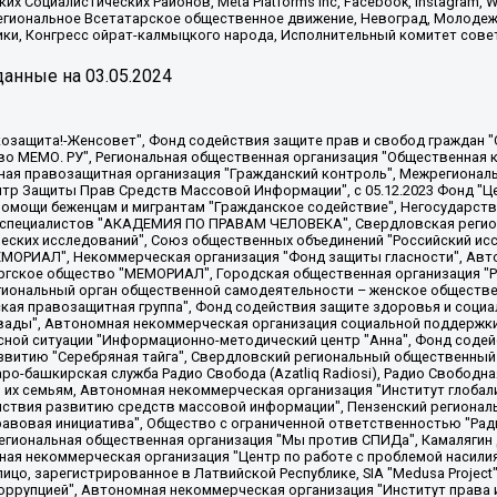
х Социалистических Районов, Meta Platforms Inc, Facebook, Instagram
Региональное Всетатарское общественное движение, Невоград, Молоде
ки, Конгресс ойрат-калмыцкого народа, Исполнительный комитет сове
анные на
03.05.2024
 "Мы против СПИДа", Камалягин Денис Николаевич, Маркелов Сергей Евгеньевич, Пономарев Лев Александрович, Савицкая Людмила Алексеевна, Автономная некоммерческая организация "Центр по работе с проблемой насилия "НАСИЛИЮ.НЕТ", Межрегиональный профессиональный союз работников здравоохранения "Альянс врачей", Юридическое лицо, зарегистрированное в Латвийской Республике, SIA "Medusa Project" (регистрационный номер 40103797863, дата регистрации 10.06.2014), Некоммерческая организация "Фонд по борьбе с коррупцией", Автономная некоммерческая организация "Институт права и публичной политики", Баданин Роман Сергеевич, Гликин Максим Александрович, Железнова Мария Михайловна, Лукьянова Юлия Сергеевна, Маетная Елизавета Витальевна, Маняхин Петр Борисович, Чуракова Ольга Владимировна, Ярош Юлия Петровна, Юридическое лицо "The Insider SIA", зарегистрированное в Риге, Латвийская Республика (дата регистрации 26.06.2015), являющееся администратором доменного имени интернет-издания "The Insider SIA", https://theins.ru, Постернак Алексей Евгеньевич, Рубин Михаил Аркадьевич, Анин Роман Александрович, Юридическое лицо Istories fonds, зарегистрированное в Латвийской Республике (регистрационный номер 50008295751, дата регистрации 24.02.2020), Великовский Дмитрий Александрович, Долинина Ирина Николаевна, Мароховская Алеся Алексеевна, Шлейнов Роман Юрьевич, Шмагун Олеся Валентиновна, Общество с ограниченной ответственностью "Альтаир 2021", Общество с ограниченной ответственностью "Вега 2021", Общество с ограниченной ответственностью "Главный редактор 2021", Общество с ограниченной ответственностью "Ромашки монолит", Важенков Артем Валерьевич, Ивановская областная общественная организация "Центр гендерных исследований", Гурман Юрий Альбертович, Медиапроект "ОВД-Инфо", Егоров Владимир Владимирович, Жилинский Владимир Александрович, Общество с ограниченной ответственностью "ЗП", Иванова София Юрьевна, Карезина Инна Павловна, Кильтау Екатерина Викторовна, Петров Алексей Викторович, Пискунов Сергей Евгеньевич, Смирнов Сергей Сергеевич, Тихонов Михаил Сергеевич, Общество с ограниченной ответственностью "ЖУРНАЛИСТ-ИНОСТРАННЫЙ АГЕНТ", Арапова Галина Юрьевна, Вольтская Татьяна Анатольевна, Американская компания "Mason G.E.S. Anonymous Foundation" (США), являющаяся владельцем интернет-издания https://mnews.world/, Компания "Stichting Bellingcat", зарегистрированная в Нидерландах (дата регистрации 11.07.2018), Захаров Андрей Вячеславович, Клепиковская Екатерина Дмитриевна, Общество с ограниченной ответственностью "МЕМО", Перл Роман Александрович, Симонов Евгений Алексеевич, Соловьева Елена Анатольевна, Сотников Даниил Владимирович, Сурначева Елизавета Дмитриевна, Автономная некоммерческая организация по защите прав человека и информированию населения "Якутия – Наше Мнение", Общество с ограниченной ответственностью "Москоу диджитал медиа", с 26.01.2023 Общество с ограниченной ответственностью "Чайка Белые сады", Ветошкина Валерия Валерьевна, Заговора Максим Александрович, Межрегиональное общественное движение "Российская ЛГБТ - сеть", Оленичев Максим Владимирович, Павлов Иван Юрьевич, Скворцова Елена Сергеевна, Общество с ограниченной ответственностью "Как бы инагент", Кочетков Игорь Викторович, Общество с ограниченной ответственностью "Честные выборы", Еланчик Олег Александрович, Общество с ограниченной ответственностью "Нобелевский призыв", Гималова Регина Эмилевна, Григорьев Андрей Валерьевич, Григорьева Алина Александровна, Ассоциация по содействию защите прав призывников, альтернативнослужащих и военнослужащих "Правозащитная группа "Гражданин.Армия.Право", Хисамова Регина Фаритовна, Автономная некоммерческая организация по реализации социально-правовых программ "Лилит"