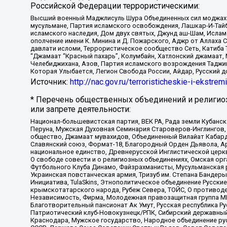
Российской Федерации террористическими:
Высший военный Маджлисуль Шура Объединенных сил моджахедо
мусульмане, Партия исламского освобождения, Лашкар-И-Тай
исламского наследия, Дом двух святых, Джунд аш-Шам, Ислам
ополчение имени К. Минина и Д. Пожарского, Аджр от Аллаха 
давлати исломи, Террористическое сообщество Сеть, Катиба Та
“Джамаат “Красный пахарь”, Колумбайн, Хатлонский джамаат, 
Челебиджихана, Азов, Партия исламского возрождения Таджи
Которая Улыбается, Легион Свобода России, Айдар, Русский 
Источник:
http://nac.gov.ru/terroristicheskie-i-ekstrem
* Перечень общественных объединений и религио
или запрете деятельности:
Национал-большевистская партия, ВЕК РА, Рада земли Кубан
Перуна, Мужская Духовная Семинария Староверов-Инглингов, 
общество, Джамаат мувахидов, Объединенный Вилайат Кабарды
Славянский союз, Формат-18, Благородный Орден Дьявола, А
национальное единство, Древнерусской Инглистической церк
О свободе совести и о религиозных объединениях, Омская ор
Футбольного Клуба Динамо, Файзрахманисты, Мусульманская р
Украинская повстанческая армия, Тризуб им. Степана Бандеры,
Инициатива, TulaSkins, Этнополитическое объединение Русски
крымскотатарского народа, Рубеж Севера, ТОЙС, О противоде
Независимость, Фирма, Молодежная правозащитная группа МПГ
Благотворительный пансионат Ак Умут, Русская республика Рус
Патриотический клуб-Новокузнецк/РПК, Сибирский державный 
Краснодара, Мужское государство, Народное объединение ру