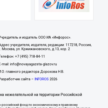
Учредитель и издатель ООО ИА «Инфорос».
Адрес учредителя, издателя, редакции: 117218, Россия,
г. Москва, ул. Кржижановского, д.13, кор. 2
Телефон: +7 (495) 718-84-11
E-mail: info@novayagazeta-glazov.ru
И.О. главного редактора Дорохова Н.В.
Разработчик сайта –
INFOROS
2026
на нежелательной на территории Российской
-российский фонд по экономическому и правовому