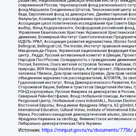
развитию, Национальный Демократический Институт Междуна
современной России, Черноморский фонд регионального сот
фонд Маршалла Соединенных Штатов, Тихоокеанский центр за
беде, Европейский фонд за демократию, Джеймстаунский фонд
Фалуньгун, Коалиция по расследованию преследования в отно
Ассоциация школ политических исследований при Совете Евр
выбор, Фонд Ходорковского, Оксфордский российский фонд, 
Управление Евангельских Христиан Украинской Христианской
движение, Всемирный Институт Саентологических Предприяти
ИДЕЛЬ-УРАЛ, Ассоциация развития журналистики, IStories fo
Bellingcat, Bellingcat Ltd, The Insider, Институт правовой ин
Макдональда-Лорье, Украинская национальная федерация Кан
центр , Риддл, Русский антивоенный комитет в Швеции, Проект
Народов ПостРоссии, Солидарность с гражданским движением 
Россия, Беллона, Союз жителей островов Тисима и Хабомаи, 
природы, BDR Novaja Gazeta-Europe, Алтай проект, Образова
человека Тбилиси, Дом прав человека Ереван, Дом прав челов
объединение журналистов расследователей, АЛЛАТРА, За своб
Гудзоновский институт, Фонд Демократического Развития, К
Сторожевой башни, Библии и трактатов Свидетелей Иеговы, Г
РЭНД корпорейшн, Русская Америка за демократию в России, 
Северный Рейн-Вестфалия, Фонд глобальной помощи, Антивоенн
Ресурсный Центр, Глобальный союз IndustriALL, Russian Electi
Восточной Европы, Фонд имени Фридриха Эберта, XZ gGmbH, М
International Education, Cultural Vistas, Institute of Intern
Мунка, Российско-канадский демократический альянс, Школа
Фридриха Науманна за свободу, Феминистское антивоенное соп
Либерально-демократическая Лига Украины
Источник:
https://minjust.gov.ru/ru/documents/7756/
д