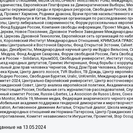
родных Отношений, MEDIA DEVELOPMENT INVESTMENT FUND, Международн
рудничества, Европейская Платформа за Демократические Выборы, Ме
щиты окружающей среды и природных ресурсов, Свободная Россия, Все
, Прожект Хармони, Родники дракона, Врачи против насильственного и
шении Фалуньгун в Китае, Всемирная организация по расследованию пр
опы, Центр либеральной современности, Форум русскоязычных европей
Фонд Будущее России, Компания свободы информации, Проект Медиа, 
 Церкви, Новое Поколение, Духовное Учебное Заведение Международн
й, Церковь Духовной Технологии, Европейская сеть организаций по н
nds, Королевский Институт Международных Отношений, КРИМСЬКА ПРАВОЗ
ициативы Центральной и Восточной Европы, Фонд Открытой Эстонии, Calver
ады, Декабристы, Международный научный центр им Вудро Вильсона, С
 Медуза, Фонд Андрея Сахарова, Форум свободной России, Лига Свободны
в России – Solidarus, КрымSOS, Свободный университет, Институт гос
Съезд народных депутатов, Гринпис Интернешнл, Фонд борьбы с коррупц
тельный дом прав человека Чернигов, Фонд Дом Прав Человека, Белору
ека Крым, Центр дикого лосося, TVR Studios, ТВ Дождь, Центр европей
одную Россию, Свободная Бурятия, Uralic, UnKremlin, Международная ф
омитет-2024, Центрально-Европейский университет, Центр восточноев
ражданский Совет, Центр анализа европейской политики, Академическа
Настоящая Россия, Глобальная сеть журналистов-расследователей, Слу
ый комитет России, Russie-Libertes, La Asocicion de Rusos Libres, С
on Monitor, Article 19, Мнение медиа, Федерация анархического черного
обильная академия поддержки гендерной демократии и миротворчества,
ational Education, Антивоенное движение Антальи, Открытый диалог, Школа 
 международных отношений им Нормана Патерсона, Центр Гражданских 
ротивление, Комитет независимости Ингушетии, Прометей, Stop Occupat
анные на
13.05.2024