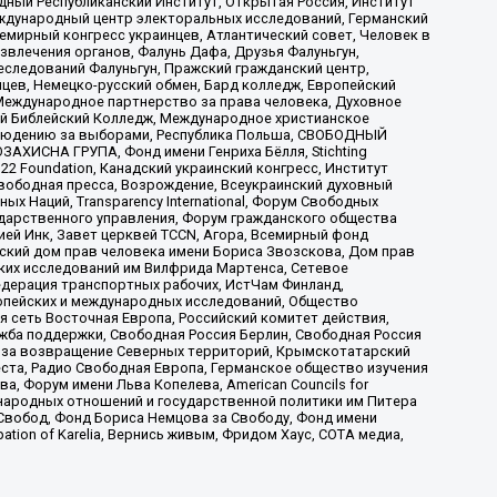
ый Республиканский Институт, Открытая Россия, Институт
ждународный центр электоральных исследований, Германский
мирный конгресс украинцев, Атлантический совет, Человек в
звлечения органов, Фалунь Дафа, Друзья Фалуньгун,
еследований Фалуньгун, Пражский гражданский центр,
цев, Немецко-русский обмен, Бард колледж, Европейский
Международное партнерство за права человека, Духовное
ый Библейский Колледж, Международное христианское
аблюдению за выборами, Республика Польша, СВОБОДНЫЙ
АХИСНА ГРУПА, Фонд имени Генриха Бёлля, Stichting
t 22 Foundation, Канадский украинский конгресс, Институт
вободная пресса, Возрождение, Всеукраинский духовный
х Наций, Transparеncy International, Форум Свободных
ударственного управления, Форум гражданского общества
ией Инк, Завет церквей TCCN, Агора, Всемирный фонд
сский дом прав человека имени Бориса Звозскова, Дом прав
ских исследований им Вилфрида Мартенса, Сетевое
едерация транспортных рабочих, ИстЧам Финланд,
ропейских и международных исследований, Общество
я сеть Восточная Европа, Российский комитет действия,
жба поддержки, Свободная Россия Берлин, Свободная Россия
оюз за возвращение Северных территорий, Крымскотатарский
 креста, Радио Свободная Европа, Германское общество изучения
 Форум имени Льва Копелева, American Councils for
международных отношений и государственной политики им Питера
Свобод, Фонд Бориса Немцова за Свободу, Фонд имени
ion of Karelia, Вернись живым, Фридом Хаус, СОТА медиа,