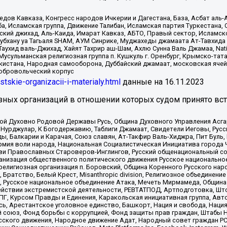
в Кавказа, Конгресс народов Ичкерии и Дагестана, База, Асбат аль-Ан
ба, Исламская группа, Движение Талибан, Исламская партия Туркестан
ский джихад, Аль-Каида, Имарат Кавказ, АБТО, Правый сектор, Исламск
Субхану уа Тагьаля SHAM, АУМ Синрике, Муджахеды джамаата Ат-Тавхида
ухид валь-Джихад, Хайят Тахрир аш-Шам, Ахлю Сунна Валь Джамаа, Natio
Мусульманская религиозная группа п. Кушкуль г. Оренбург, Крымско-т
кистана, Народная самооборона, Дуббайский джамаат, московская ячей
добровольческий корпус
istskie-organizacii-i-materialy.html
данные на
16.11.2023
зных организаций в отношении которых судом принято вс
ской Духовно Родовой Державы Русь, Община Духовного Управления Асг
Нурджулар, К Богодержавию, Таблиги Джамаат, Свидетели Иеговы, Рус
, Балкарии и Карачая, Союз славян, Ат-Такфир Валь-Хиджра, Пит Буль,
рмия воли народа, Национальная Социалистическая Инициатива города 
ви Православных Староверов-Инглингов, Русский общенациональный сою
ганизация общественного политического движения Русское национально
елигиозная организация п. Боровский, Община Коренного Русского нар
 Братство, Белый Крест, Misanthropic division, Религиозное объединен
е, Русское национальное объединение Атака, Мечеть Мирмамеда, Община
йствии экстремистской деятельности, РЕВТАТПОД, Артподготовка, Што
, Курсом Правды и Единения, Каракольская инициативная группа, Автог
ь, Арестантское уголовное единство, Башкорт, Нация и свобода, Нация и
союз, Фонд борьбы с коррупцией, Фонд защиты прав граждан, Штабы На
сского движения, Народное движение Адат, Народный совет граждан РС