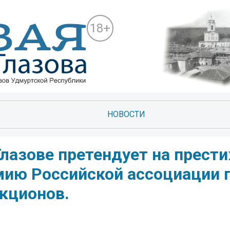
18+
НОВОСТИ
Глазове претендует на прес
ию Российской ассоциации 
кционов.