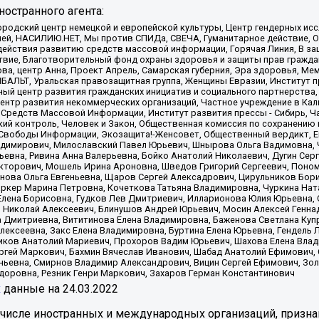
остранного агента:
родский центр немецкой и европейской культуры, Центр гендерных исс
ачей, НАСИЛИЮ.НЕТ, Мы против СПИДа, СВЕЧА, Гуманитарное действие, 
ействия развитию средств массовой информации, Горячая Линия, В защ
твие, Благотворительный фонд охраны здоровья и защиты прав гражда
 Сова, центр Анна, Проект Апрель, Самарская губерния, Эра здоровья, 
ИБАЛЬТ, Уральская правозащитная группа, Женщины Евразии, Институт п
ый центр развития гражданских инициатив и социального партнерства,
нтр развития некоммерческих организаций, Частное учреждение в Кал
 Средств Массовой Информации, Институт развития прессы - Сибирь, Ч
ий контроль, Человек и Закон, Общественная комиссия по сохранению
я Свободы Информации, Экозащита!-Женсовет, Общественный вердикт, 
ладимирович, Милославский Павел Юрьевич, Шнырова Ольга Вадимовна,
ьевна, Ривина Анна Валерьевна, Бойко Анатолий Николаевич, Дугин Сер
икторович, Мошель Ирина Ароновна, Шведов Григорий Сергеевич, Поно
нова Ольга Евгеньевна, Щаров Сергей Алексадрович, Цирульников Бори
ркер Марина Петровна, Кочеткова Татьяна Владимировна, Чуркина Нат
Елена Борисовна, Гудков Лев Дмитриевич, Илларионова Юлия Юрьевна, С
 Николай Алексеевич, Блинушов Андрей Юрьевич, Мосин Алексей Генна
а Дмитриевна, Вититинова Елена Владимировна, Баженова Светлана Куп
Алексеевна, Закс Елена Владимировна, Буртина Елена Юрьевна, Гендель
иков Анатолий Мариевич, Прохоров Вадим Юрьевич, Шахова Елена Влад
ргей Маркович, Бахмин Вячеслав Иванович, Шабад Анатолий Ефимович, 
ьевна, Смирнов Владимир Александрович, Вицин Сергей Ефимович, Зол
доровна, Резник Генри Маркович, Захаров Герман Константинович
x
данные на
24.03.2022
 числе иностранных и международных организаций, призна