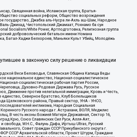
сар, Священная война, Исламская группа, Братья-
а, Общество социальных реформ, Общество возрождения
ое государство, Джабха аль-Нусра ли-Ахль аш-Шам, Народное
 Валь-Джихад, Чистопольский Джамаат, Рохнамо ба суи
nal Socialism/White Power, Артподготовка, Религиозная группа
атарский добровольческий батальон имени Номана
ка, Батал-Хаджи Белхороев, Маньяки Культ Убийц, Молодёжь
тупившее в законную силу решение о ликвидации
ардской Веси Беловодья, Славянская Община Капища Веды
ское национальное единство, Национал-социалистическое
 Национал-социалистическая рабочая партия России,
Череповца, Духовно-Родовая Держава Русь, Русское
з, Движение против нелегальной иммиграции, Кровь и Честь,
е единство, Северное Братство, Клуб Болельщиков
ода Щелковского района, Правый сектор, УНА - УНСО,
ие последователей инглиизма, Народная Социальная
 Коренного Русского народа г. Астрахани, ВОЛЯ, Меджлис
льц, В честь иконы Божией Матери Державная, Сектор 16,
рад Крю, Союз Славянских Сил Руси, Алля-Аят,
 свобода, W.H.С., Фалунь Дафа, Иртыш Ultras, Русский
вального, Совет граждан СССР Прикубанского округа г.
ФСР СССР Архангельской области, Проект Штурм, Граждане