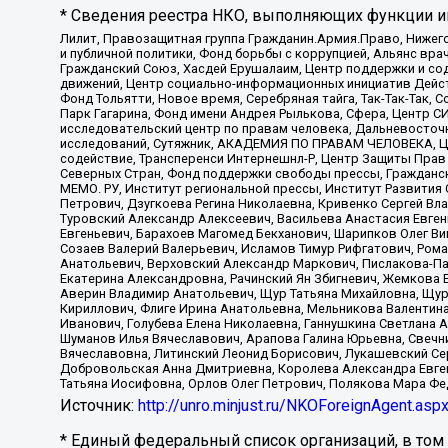
* Сведения реестра НКО, выполняющих функции ин
Лилит, Правозащитная группа Гражданин.Армия.Право, Нижего
и публичной политики, Фонд борьбы с коррупцией, Альянс вр
Гражданский Союз, Хасдей Ерушалаим, Центр поддержки и сод
движений, Центр социально-информационных инициатив Дейс
Фонд Тольятти, Новое время, Серебряная тайга, Так-Так-Так,
Парк Гагарина, Фонд имени Андрея Рылькова, Сфера, Центр С
исследовательский центр по правам человека, Дальневосточн
исследований, Сутяжник, АКАДЕМИЯ ПО ПРАВАМ ЧЕЛОВЕКА, Це
содействие, Трансперенси Интернешнл-Р, Центр Защиты Прав
Северных Стран, Фонд поддержки свободы прессы, Гражданск
МЕМО. РУ, Институт региональной прессы, Институт Развити
Петрович, Дзугкоева Регина Николаевна, Кривенко Сергей В
Туровский Александр Алексеевич, Васильева Анастасия Евген
Евгеньевич, Барахоев Магомед Бекханович, Шарипков Олег В
Созаев Валерий Валерьевич, Исламов Тимур Рифгатович, Рома
Анатольевич, Верховский Александр Маркович, Пислакова-Па
Екатерина Александровна, Рачинский Ян Збигневич, Жемкова 
Аверин Владимир Анатольевич, Щур Татьяна Михайловна, Щур
Кириллович, Флиге Ирина Анатольевна, Мельникова Валентин
Иванович, Голубева Елена Николаевна, Ганнушкина Светлана 
Шуманов Илья Вячеславович, Арапова Галина Юрьевна, Свечн
Вячеславовна, Литинский Леонид Борисович, Лукашевский Се
Добровольская Анна Дмитриевна, Королева Александра Евген
Татьяна Иосифовна, Орлов Олег Петрович, Полякова Мара Фе
Источник:
http://unro.minjust.ru/NKOForeignAgent.asp
* Единый федеральный список организаций, в том