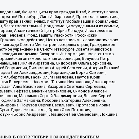
ледований, Фонд защиты прав граждан Штаб, Институт права
Открытый Петербург, Лига Избирателей, Правовая инициатива,
иту прав заключенных, Институт глобализации и социальных
н, Благотворительный фонд помощи осужденным и их семьям,
Мемориал, Аналитический Центр Юрия Левады, Издательство
рав человека, Фонд защиты гласности, Российский
 Гражданское действие, Центр независимых социологических
ининграде Совета Министров северных стран, Гражданское
астное учреждение в Санкт-Петербурге Совета Министров
 наследия академика Сахарова, Информационное агентство
Евразийская антимонопольная ассоциация, Бедушев Петр
 Чанышева Лилия Айратовна, Сидорович Ольга Борисовна,
гей Георгиевич, Пивоваров Андрей Сергеевич, Аверин Виталий
марев Лев Александрович, Каргалицкий Борис Юльевич,
с Альбертович, Гасан Ольга Павловна, Паутов Юрий
алья Валерьевна, Акимова Татьяна Николаевна, Золотарева
аранг Анна Васильевна, Захарова Светлана Сергеевна,
дьевич, Гефтер Валентин Михайлович, Симонов Алексей
рияновна, Максимов Сергей Владимирович, Беляев Сергей
 Людмила Залмановна, Кокорина Екатерина Алексеевна,
имировна, Подузов Сергей Васильевич, Протасова Ирина
Сухих Дарья Николаевна, Орлов Олег Петрович,
отухин Борис Андреевич, Левинсон Лев Семенович, Локшина
нных в соответствии с законодательством