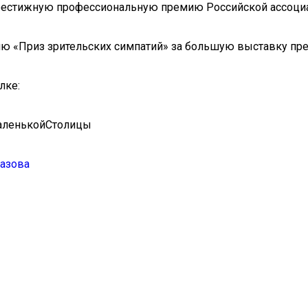
 престижную профессиональную премию Российской ассоци
 «Приз зрительских симпатий» за большую выставку пре
лке:
МаленькойСтолицы
лазова