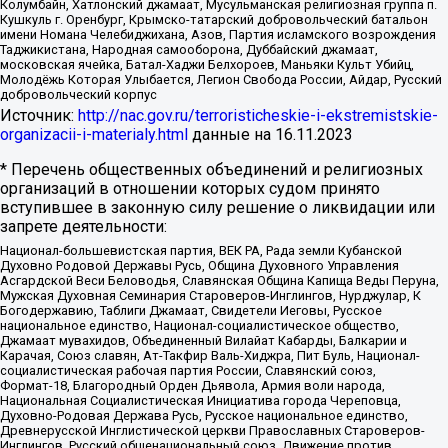
Колумбайн, Хатлонский джамаат, Мусульманская религиозная группа п.
Кушкуль г. Оренбург, Крымско-татарский добровольческий батальон
имени Номана Челебиджихана, Азов, Партия исламского возрождения
Таджикистана, Народная самооборона, Дуббайский джамаат,
московская ячейка, Батал-Хаджи Белхороев, Маньяки Культ Убийц,
Молодёжь Которая Улыбается, Легион Свобода России, Айдар, Русский
добровольческий корпус
Источник:
http://nac.gov.ru/terroristicheskie-i-ekstremistskie-
organizacii-i-materialy.html
данные на
16.11.2023
* Перечень общественных объединений и религиозных
организаций в отношении которых судом принято
вступившее в законную силу решение о ликвидации или
запрете деятельности:
Национал-большевистская партия, ВЕК РА, Рада земли Кубанской
Духовно Родовой Державы Русь, Община Духовного Управления
Асгардской Веси Беловодья, Славянская Община Капища Веды Перуна,
Мужская Духовная Семинария Староверов-Инглингов, Нурджулар, К
Богодержавию, Таблиги Джамаат, Свидетели Иеговы, Русское
национальное единство, Национал-социалистическое общество,
Джамаат мувахидов, Объединенный Вилайат Кабарды, Балкарии и
Карачая, Союз славян, Ат-Такфир Валь-Хиджра, Пит Буль, Национал-
социалистическая рабочая партия России, Славянский союз,
Формат-18, Благородный Орден Дьявола, Армия воли народа,
Национальная Социалистическая Инициатива города Череповца,
Духовно-Родовая Держава Русь, Русское национальное единство,
Древнерусской Инглистической церкви Православных Староверов-
Инглингов, Русский общенациональный союз, Движение против