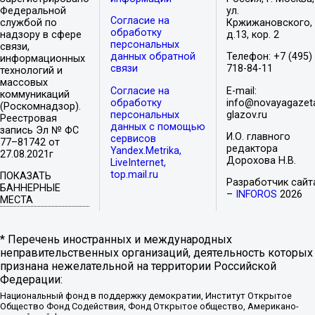
Федеральной
ул.
Согласие на
службой по
Кржижановского,
обработку
надзору в сфере
д.13, кор. 2
персональных
связи,
данных обратной
Телефон: +7 (495)
информационных
связи
718-84-11
технологий и
массовых
Согласие на
E-mail:
коммуникаций
обработку
info@novayagazet
(Роскомнадзор).
персональных
glazov.ru
Реестровая
данных с помощью
запись Эл № ФС
И.О. главного
сервисов
77–81742 от
редактора
Yandex.Metrika,
27.08.2021г
Дорохова Н.В.
LiveInternet,
top.mail.ru
ПОКАЗАТЬ
Разработчик сайт
БАННЕРНЫЕ
–
INFOROS
2026
МЕСТА
* Перечень иностранных и международных
неправительственных организаций, деятельность которых
признана нежелательной на территории Российской
Федерации:
Национальный фонд в поддержку демократии, Институт Открытое
Общество Фонд Содействия, Фонд Открытое общество, Американо-