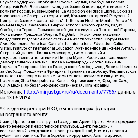
Служба поддержки, Свободная Россия Берлин, Свободная Россия
Северный Рейн-Вестфалия, Фонд глобальной помощи, Антивоенный
комитет России, Russie-Libertes, La Asocicion de Rusos Libres, Союз за
возвращение Северных территорий, Крымскотатарский Ресурсный
Центр, Глобальный союз IndustriALL, Russian Election Monitor, Article 19,
Мнение медиа, Федерация анархического черного креста, Радио
Свободная Европа, Германское общество изучения Восточной Европы,
Фонд имени Фридриха Эберта, XZ gGmbH, Мобильная академия
поддержки гендерной демократии и миротворчества, Форум имени
Льва Копелева, American Councils for International Education, Cultural
Vistas, Institute of International Education, Антивоенное движение Антальи,
Открытый диалог, Школа международных отношений и
государственной политики им Питера Мунка, Российско-канадский
демократический альянс, Школа международных отношений им
Нормана Патерсона, Центр Гражданских Свобод, Фонд Бориса Немцова
за Свободу, Фонд имени Фридриха Науманна за свободу, Феминистское
антивоенное сопротивление, Комитет независимости Ингушетии,
Прометей, Stop Occupation of Karelia, Вернись живым, Фридом Хаус,
СОТА медиа, Либерально-демократическая Лига Украины
Источник:
https://minjust.gov.ru/ru/documents/7756/
данные
на
13.05.2024
* Сведения реестра НКО, выполняющих функции
иностранного агента:
Лилит, Правозащитная группа Гражданин.Армия.Право, Нижегородский
центр немецкой и европейской культуры, Центр гендерных
исследований, Фонд защиты прав граждан Штаб, Институт права и
публичной политики, Фонд борьбы с коррупцией, Альянс врачей,