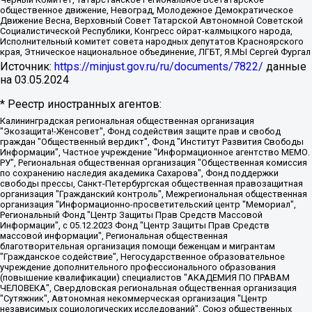
общественное движение, Невоград, Молодежное Демократическое
Движение Весна, Верховный Совет Татарской Автономной Советской
Социалистической Республики, Конгресс ойрат-калмыцкого народа,
Исполнительный комитет совета народных депутатов Красноярского
края, Этническое национальное объединение, ЛГБТ, Я.МЫ Сергей Фургал
Источник:
https://minjust.gov.ru/ru/documents/7822/
данные
на
03.05.2024
* Реестр иностранных агентов:
Калининградская региональная общественная организация "Экозащита!-Женсовет", Фонд содействия защите прав и свобод граждан "Общественный вердикт", Фонд "Институт Развития Свободы Информации", Частное учреждение "Информационное агентство МЕМО. РУ", Региональная общественная организация "Общественная комиссия по сохранению наследия академика Сахарова", Фонд поддержки свободы прессы, Санкт-Петербургская общественная правозащитная организация "Гражданский контроль", Межрегиональная общественная организация "Информационно-просветительский центр "Мемориал", Региональный Фонд "Центр Защиты Прав Средств Массовой Информации", с 05.12.2023 Фонд "Центр Защиты Прав Средств массовой информации", Региональная общественная благотворительная организация помощи беженцам и мигрантам "Гражданское содействие", Негосударственное образовательное учреждение дополнительного профессионального образования (повышение квалификации) специалистов "АКАДЕМИЯ ПО ПРАВАМ ЧЕЛОВЕКА", Свердловская региональная общественная организация "Сутяжник", Автономная некоммерческая организация "Центр независимых социологических исследований", Союз общественных объединений "Российский исследовательский центр по правам человека", Региональное общественное учреждение научно-информационный центр "МЕМОРИАЛ", Некоммерческая организация "Фонд защиты гласности", Автономная некоммерческая организация "Институт прав человека", Городская общественная организация "Екатеринбургское общество "МЕМОРИАЛ", Городская общественная организация "Рязанское историко-просветительское и правозащитное общество "Мемориал" (Рязанский Мемориал), Челябинский региональный орган общественной самодеятельности – женское общественное объединение "Женщины Евразии", Челябинский региональный орган общественной самодеятельности "Уральская правозащитная группа", Фонд содействия защите здоровья и социальной справедливости имени Андрея Рылькова, Автономная Некоммерческая Организация "Аналитический Центр Юрия Левады", Автономная некоммерческая организация социальной поддержки населения "Проект Апрель", Региональная общественная организация помощи женщинам и детям, находящимся в кризисной ситуации "Информационно-методический центр "Анна", Фонд содействия развитию массовых коммуникаций и правовому просвещению "Так-так-Так", Фонд содействия устойчивому развитию "Серебряная тайга", Свердловский региональный общественный фонд социальных проектов "Новое время", "Idel.Реалии", Кавказ.Реалии, Крым.Реалии, Телеканал Настоящее Время, Татаро-башкирская служба Радио Свобода (Azatliq Radiosi), Радио Свободная Европа/Радио Свобода (PCE/PC), "Сибирь.Реалии", "Фактограф", Благотворительный фонд помощи осужденным и их семьям, Автономная некоммерческая организация "Институт глобализации и социальных движений", Фонд "В защиту прав заключенных", Частное учреждение "Центр поддержки и содействия развитию средств массовой информации", Пензенский региональный общественный благотворительный фонд "Гражданский союз", "Север.Реалии", Некоммерческая организация Фонд "Правовая инициатива", Общество с ограниченной ответственностью "Радио Свободная Европа/Радио Свобода", Чешское информационное агентство "MEDIUM-ORIENT", Красноярская региональная общественная организация "Мы против СПИДа", Камалягин Денис Николаевич, Маркелов Сергей Евгеньевич, Пономарев Лев Александрович, Савицкая Людмила Алексеевна, Автономная некоммерческая организация "Центр по работе с проблемой насилия "НАСИЛИЮ.НЕТ", Межрегиональный профессиональный союз работников здравоохранения "Альянс врачей", Юридическое лицо, зарегистрированное в Латвийской Республике, SIA "Medusa Project" (регистрационный номер 40103797863, дата регистрации 10.06.2014), Некоммерческая организация "Фонд по борьбе с коррупцией", Автономная некоммерческая организация "Институт права и публичной политики", Баданин Роман Сергеевич, Гликин Максим Александрович, Железнова Мария Михайловна, Лукьянова Юлия Сергеевна, Маетная Елизавета Витальевна, Маняхин Петр Борисович, Чуракова Ольга Владимировна, Ярош Юлия Петровна, Юридическое лицо "The Insider SIA", зарегистрированное в Риге, Латвийская Республика (дата регистрации 26.06.2015), являющееся администратором доменного имени интернет-издания "The Insider SIA", https://theins.ru, Постернак Алексей Евгеньевич, Рубин Михаил Аркадьевич, Анин Роман Александрович, Юридическое лицо Istories fonds, зарегистрированное в Латвийской Республике (регистрационный номер 50008295751, дата регистрации 24.02.2020), Великовский Дмитрий Александрович, Долинина Ирина Николаевна, Мароховская Алеся Алексеевна, Шлейнов Роман Юрьевич, Шмагун Олеся Валентиновна, Общество с ограниченной ответственностью "Альтаир 2021", Общество с ограниченной ответственностью "Вега 2021", Общество с ограниченной ответственностью "Главный редактор 2021", Общество с ограниченной ответственностью "Ромашки монолит", Важенков Артем Валерьевич, Ивановская областная общественная организация "Центр гендерных исследований", Гурман Юрий Альбертович, Медиапроект "ОВД-Инфо", Егоров Владимир Владимирович, Жилинский Владимир Александрович, Общество с ограниченной ответственностью "ЗП", Иванова София Юрьевна, Карезина Инна Павловна, Кильтау Екатерина Викторовна, Петров Алексей Викторович, Пискунов Сергей Евгеньевич, Смирнов Сергей Сергеевич, Тихонов Михаил Сергеевич, Общество с ограниченной ответственностью "ЖУРНАЛИСТ-ИНОСТРАННЫЙ АГЕНТ", Арапова Галина Юрьевна, Вольтская Татьяна Анатольевна, Американская компания "Mason G.E.S. Anonymous Foundation" (США), являющаяся владельцем интернет-издания https://mnews.world/, Компания "Stichting Bellingcat", зарегистрированная в Нидерландах (дата регистрации 11.07.2018), Захаров Андрей Вячеславович, Клепиковская Екатерина Дмитриевна, Общество с ограниченной ответственностью "МЕМО", Перл Роман Александрович, Симонов Евгений Алексеевич, Соловьева Елена Анатольевна, Сотников Даниил Владимирович, Сурначева Елизавета Дмитриевна, Автономная некоммерческая организация по защите прав человека и информированию населения "Якутия – Наше Мнение", Общество с ограниченной ответственностью "Москоу диджитал медиа", с 26.01.2023 Общество с ограниченной ответственностью "Чайка Белые сады", Ветошкина Валерия Валерьевна, Заговора Максим Александрович, Межрегиональное общественное движение "Российская ЛГБТ - сеть", Оленичев Максим Владимирович, Павлов Иван Юрьевич, Скворцова Елена Сергеевна, Общество с ограниченной ответственностью "Как бы инагент", Кочетков Игорь Викторович, Общество с ограниченной ответственностью "Честные выборы", Еланчик Олег Александрович, Общество с ограниченной ответственностью "Нобелевский призыв", Гималова Регина Эмилевна, Григорьев Андрей Валерьевич, Григорьева Алина Александровна, Ассоциация по содействию защите прав призывников, альтернативнослужащих и военнослужащих "Правозащитная группа "Гражданин.Армия.Право", Хисамова Регина Фаритовна, Автономная некоммерческая организация по реализации социально-правовых программ "Лилит", Дальневосточное общественное движение "Маяк", Санкт-Петербургская ЛГБТ-инициативная группа "Выход", Инициативная группа ЛГБТ+ "Реверс", Алексеев Андрей Викторович, Бекбулатова Таисия Львовна, Беляев Иван Михайлович, Владыкина Елена Сергеевна, Гельман Марат Александрович, Никульшина Вероника Юрьевна, Толоконникова Надежда Андреевна, Шендерович Виктор Анатольевич, Общество с ограниченной ответственностью "Данное сообщение", Общество с ограниченной ответственностью Издательский дом "Новая глава", Айнбиндер Александра Александровна, Московский комьюнити-центр для ЛГБТ+инициатив, Благотворительный фонд развития филантропии, Deutsche Welle (Германия, Kurt-Schumacher-Strasse 3, 53113 Bonn), Борзунова Мария Михайловна, Воробьев Виктор Викторович, Голубева Анна Львовна, Константинова Алла Михайловна, Малкова Ирина Владимировна, Мурадов Мурад Абдулгалимович, Осетинская Елизавета Николаевна, Понасенков Евгений Николаевич, Ганапольский Матвей Юрьевич, Киселев Евгений Алексеевич, Борухович Ирина Григорьевна, Дремин Иван Тимофеевич, Дубровский Дмитрий Викторович, Красноярская региональная общественная организация поддержки и развития альтернативных образовательных технологий и межкультурных коммуникаций "ИНТЕРРА", Маяковская Екатерина Алексеевна, Фейгин Марк Захарович, Филимонов Андрей Викторович, Дзугкоева Регина Николаевна, Доброхотов Роман Александрович, Дудь Юрий Александрович, Елкин Сергей Владимирович, Кругликов Кирилл Игоревич, Сабунаева Мария Леонидовна, Семенов Алексей Владимирович, Шаинян Карен Багратович, Шульман Екатерина Михайловна, Асафьев Артур Валерьевич, Вахштайн Виктор Семенович, Венедиктов Алексей Алексеевич, Лушникова Екатерина Евгеньевна, Волков Леонид Михайлович, Невзоров Александр Глебович, Пархоменко Сергей Борисович, Сироткин Ярослав Николаевич, Кара-Мурза Владимир Владимирович, Баранова Наталья Владимировна, Гозман Леонид Яковлевич, Кагарлицкий Борис Юльевич, Климарев Михаил Валерьевич, Милов Владимир Станиславович, Автономная некоммерческая организация Краснодарский центр современного искусства "Типография", Моргенштерн Алишер Тагирович, Соболь Любовь Эдуардовна, Общество с ограниченной ответственностью "ЛИЗА НОРМ", Каспаров Гарри Кимович, Ходорковский Михаил Борисович, Общество с ограниченной ответственностью "Апрельские тезисы", Данилович Ирина Брониславовна, Кашин Олег Владимирович, Петров Николай Владимирович, Пивоваров Алексей Владимирович, Соколов Михаил Владимирович, Цветкова Юлия Владимировна, Чичваркин Евгений Александрович, Комитет против пыток/Команда против пыток, Общество с ограниченной ответственностью "Первый научный", Общество с ограниченной ответственностью "Вертолет и ко", Белоцерковская Вероника Борисовна, Кац Максим Евгеньевич, Лазарева Татьяна Юрьевна, Шаведдинов Руслан Табризович, Яшин Илья Валерьевич, Общество с ограниченной ответственностью "Иноагент ААВ", Алешковский Дмитрий Петрович, Альбац Евгения Марковна, Быков Дмитрий Львович, Галямина Юлия Евгеньевна, Лойко Сергей Леонидович, Мартынов Кирилл Константинович, Медведев Сергей Александрович, Крашенинников Федор Геннадиевич, Гордеева Катерина Вл