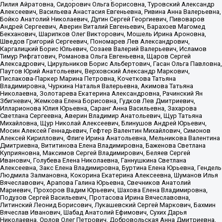
Лилия Айратовна, Сидорович Ольга Борисовна, Туровский Александр
Алексеевич, Васильева Анастасия Евгеньевна, Ривина Анна Валерьевна,
Бойко Анатолий Николаевич, Дугин Сергей Георгиевич, Пивоваров
Андрей Сергеевич, Аверин Виталий Евгеньевич, Барахоев Магомед
Бекханович, Шарипков Олег Викторович, Мошель Ирина Ароновна,
Шведов Григорий Сергеевич, Пономарев Лев Александрович,
Каргалицкий Борис Юльевич, Созаев Валерий Валерьевич, Исламов
Тимур Рифгатович, Романова Ольга Евгеньевна, Щаров Сергей
Алексадрович, Цирульников Борис Альбертович, Гасан Ольга Павловна,
Паутов Юрий Анатольевич, Верховский Александр Маркович,
Пислакова-Паркер Марина Петровна, Кочеткова Татьяна
Владимировна, Чуркина Наталья Валерьевна, Акимова Татьяна
Николаевна, Золотарева Екатерина Александровна, Рачинский Ян
Збигневич, Жемкова Елена Борисовна, Гудков Лев Дмитриевич,
Илларионова Юлия Юрьевна, Саранг Анна Васильевна, Захарова
Светлана Сергеевна, Аверин Владимир Анатольевич, Щур Татьяна
Михайловна, Щур Николай Алексеевич, Блинушов Андрей Юрьевич,
Мосин Алексей Геннадьевич, Гефтер Валентин Михайлович, Симонов
Алексей Кириллович, Флиге Ирина Анатольевна, Мельникова Валентина
Дмитриевна, Вититинова Елена Владимировна, Баженова Светлана
Куприяновна, Максимов Сергей Владимирович, Беляев Сергей
Иванович, Голубева Елена Николаевна, Ганнушкина Светлана
Алексеевна, Закс Елена Владимировна, Буртина Елена Юрьевна, Гендель
Людмила Залмановна, Кокорина Екатерина Алексеевна, Шуманов Илья
Вячеславович, Арапова Галина Юрьевна, Свечников Анатолий
Мариевич, Прохоров Вадим Юрьевич, Шахова Елена Владимировна,
Подузов Сергей Васильевич, Протасова Ирина Вячеславовна,
Литинский Леонид Борисович, Лукашевский Сергей Маркович, Бахмин
Вячеслав Иванович, Шабад Анатолий Ефимович, Сухих Дарья
Николаевна, Орлов Олег Петрович, Добровольская Анна Дмитриевна,