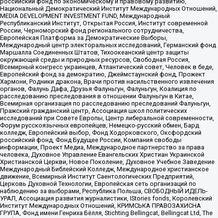
российский фонд по экономическому и правовому развитию,
Национальный Демократический Институт Международных Отношений,
MEDIA DEVELOPMENT INVESTMENT FUND, Международный
Республиканский Институт, Открытая Россия, Институт современной
России, Черноморский фонд регионального сотрудничества,
Европейская Платформа за Демократические Выборы,
Международный центр электоральных исследований, Германский фонд
Маршалла Соединенных Штатов, Тихоокеанский центр защиты
окружающей среды и природных ресурсов, Свободная Россия,
Всемирный конгресс украинцев, Атлантический совет, Человек в беде,
Европейский фонд за демократию, Джеймстаунский фонд, Прожект
Хармони, Родники дракона, Врачи против насильственного извлечения
органов, Фалунь Дафа, Друзья Фалуньгун, Фалуньгун, Коалиция по
расследованию преследования в отношении Фалуньгун в Китае,
Всемирная организация по расследованию преследований Фалуньгун,
Пражский гражданский центр, Ассоциация школ политических
исследований при Совете Европы, Центр либеральной современности,
Форум русскоязычных европейцев, Немецко-русский обмен, Бард
колледж, Европейский выбор, Фонд Ходорковского, Оксфордский
российский фонд, Фонд Будущее России, Компания свободы
информации, Проект Медиа, Международное партнерство за права
человека, Духовное Управление Евангельских Христиан Украинской
Христианской Церкви, Новое Поколение, Духовное Учебное Заведение
Международный Библейский Колледж, Международное христианское
движение, Всемирный Институт Саентологических Предприятий,
Церковь Духовной Технологии, Европейская сеть организаций по
наблюдению за выборами, Республика Польша, СВОБОДНЫЙ ИДЕЛЬ-
УРАЛ, Ассоциация развития журналистики, IStories fonds, Королевский
Институт Международных Отношений, КРИМСЬКА ПРАВОЗАХИСНА
ГРУПА, Фонд имени Генриха Бёлля, Stichting Bellingcat, Bellingcat Ltd, The