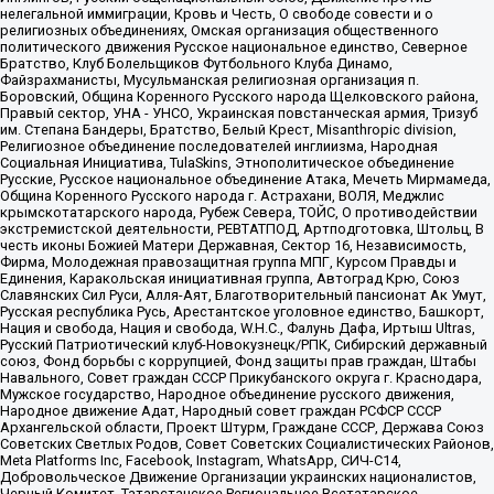
нелегальной иммиграции, Кровь и Честь, О свободе совести и о
религиозных объединениях, Омская организация общественного
политического движения Русское национальное единство, Северное
Братство, Клуб Болельщиков Футбольного Клуба Динамо,
Файзрахманисты, Мусульманская религиозная организация п.
Боровский, Община Коренного Русского народа Щелковского района,
Правый сектор, УНА - УНСО, Украинская повстанческая армия, Тризуб
им. Степана Бандеры, Братство, Белый Крест, Misanthropic division,
Религиозное объединение последователей инглиизма, Народная
Социальная Инициатива, TulaSkins, Этнополитическое объединение
Русские, Русское национальное объединение Атака, Мечеть Мирмамеда,
Община Коренного Русского народа г. Астрахани, ВОЛЯ, Меджлис
крымскотатарского народа, Рубеж Севера, ТОЙС, О противодействии
экстремистской деятельности, РЕВТАТПОД, Артподготовка, Штольц, В
честь иконы Божией Матери Державная, Сектор 16, Независимость,
Фирма, Молодежная правозащитная группа МПГ, Курсом Правды и
Единения, Каракольская инициативная группа, Автоград Крю, Союз
Славянских Сил Руси, Алля-Аят, Благотворительный пансионат Ак Умут,
Русская республика Русь, Арестантское уголовное единство, Башкорт,
Нация и свобода, Нация и свобода, W.H.С., Фалунь Дафа, Иртыш Ultras,
Русский Патриотический клуб-Новокузнецк/РПК, Сибирский державный
союз, Фонд борьбы с коррупцией, Фонд защиты прав граждан, Штабы
Навального, Совет граждан СССР Прикубанского округа г. Краснодара,
Мужское государство, Народное объединение русского движения,
Народное движение Адат, Народный совет граждан РСФСР СССР
Архангельской области, Проект Штурм, Граждане СССР, Держава Союз
Советских Светлых Родов, Совет Советских Социалистических Районов,
Meta Platforms Inc, Facebook, Instagram, WhatsApp, СИЧ-С14,
Добровольческое Движение Организации украинских националистов,
Черный Комитет, Татарстанское Региональное Всетатарское