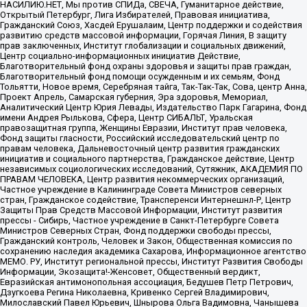
НАСИЛИЮ.НЕТ, Мы против СПИДа, СВЕЧА, Гуманитарное действие,
Открытый Петербург, Лига Избирателей, Правовая инициатива,
Гражданский Союз, Хасдей Ерушалаим, Центр поддержки и содействия
развитию средств массовой информации, Горячая Линия, В защиту
прав заключенных, Институт глобализации и социальных движений,
Центр социально-информационных инициатив Действие,
Благотворительный фонд охраны здоровья и защиты прав граждан,
Благотворительный фонд помощи осужденным и их семьям, Фонд
Тольятти, Новое время, Серебряная тайга, Так-Так-Так, Сова, центр Анна,
Проект Апрель, Самарская губерния, Эра здоровья, Мемориал,
Аналитический Центр Юрия Левады, Издательство Парк Гагарина, Фонд
имени Андрея Рылькова, Сфера, Центр СИБАЛЬТ, Уральская
правозащитная группа, Женщины Евразии, Институт прав человека,
Фонд защиты гласности, Российский исследовательский центр по
правам человека, Дальневосточный центр развития гражданских
инициатив и социального партнерства, Гражданское действие, Центр
независимых социологических исследований, Сутяжник, АКАДЕМИЯ ПО
ПРАВАМ ЧЕЛОВЕКА, Центр развития некоммерческих организаций,
Частное учреждение в Калининграде Совета Министров северных
стран, Гражданское содействие, Трансперенси Интернешнл-Р, Центр
Защиты Прав Средств Массовой Информации, Институт развития
прессы - Сибирь, Частное учреждение в Санкт-Петербурге Совета
Министров Северных Стран, Фонд поддержки свободы прессы,
Гражданский контроль, Человек и Закон, Общественная комиссия по
сохранению наследия академика Сахарова, Информационное агентство
МЕМО. РУ, Институт региональной прессы, Институт Развития Свободы
Информации, Экозащита!-Женсовет, Общественный вердикт,
Евразийская антимонопольная ассоциация, Бедушев Петр Петрович,
Дзугкоева Регина Николаевна, Кривенко Сергей Владимирович,
Милославский Павел Юрьевич, Шнырова Ольга Вадимовна, Чанышева