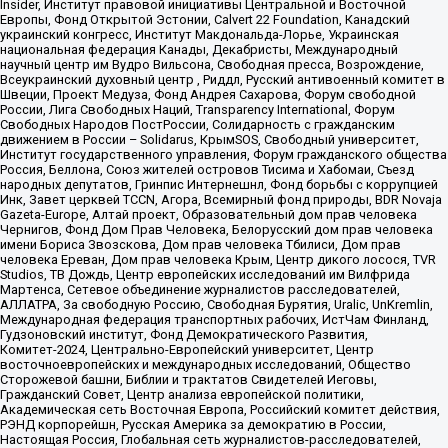
Insider, Институт правовой инициативы Центральной и Восточной
Европы, Фонд Открытой Эстонии, Calvert 22 Foundation, Канадский
украинский конгресс, Институт Макдональда-Лорье, Украинская
национальная федерация Канады, Декабристы, Международный
научный центр им Вудро Вильсона, Свободная пресса, Возрождение,
Всеукраинский духовный центр , Риддл, Русский антивоенный комитет в
Швеции, Проект Медуза, Фонд Андрея Сахарова, Форум свободной
России, Лига Свободных Наций, Transparеncy International, Форум
Свободных Народов ПостРоссии, Солидарность с гражданским
движением в России – Solidarus, КрымSOS, Свободный университет,
Институт государственного управления, Форум гражданского общества
Россия, Беллона, Союз жителей островов Тисима и Хабомаи, Съезд
народных депутатов, Гринпис Интернешнл, Фонд борьбы с коррупцией
Инк, Завет церквей TCCN, Агора, Всемирный фонд природы, BDR Novaja
Gazeta-Europe, Алтай проект, Образовательный дом прав человека
Чернигов, Фонд Дом Прав Человека, Белорусский дом прав человека
имени Бориса Звозскова, Дом прав человека Тбилиси, Дом прав
человека Ереван, Дом прав человека Крым, Центр дикого лосося, TVR
Studios, ТВ Дождь, Центр европейских исследований им Вилфрида
Мартенса, Сетевое объединение журналистов расследователей,
АЛЛАТРА, За свободную Россию, Свободная Бурятия, Uralic, UnKremlin,
Международная федерация транспортных рабочих, ИстЧам Финланд,
Гудзоновский институт, Фонд Демократического Развития,
Комитет-2024, Центрально-Европейский университет, Центр
восточноевропейских и международных исследований, Общество
Сторожевой башни, Библии и трактатов Свидетелей Иеговы,
Гражданский Совет, Центр анализа европейской политики,
Академическая сеть Восточная Европа, Российский комитет действия,
РЭНД корпорейшн, Русская Америка за демократию в России,
Настоящая Россия, Глобальная сеть журналистов-расследователей,