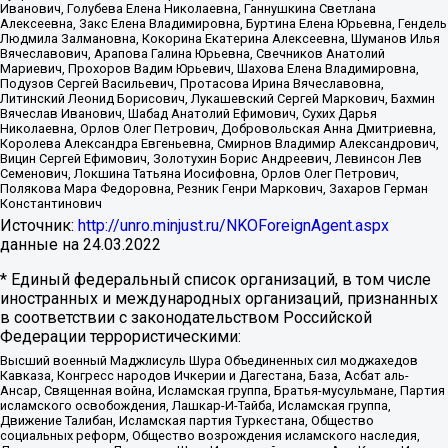
Иванович, Голубева Елена Николаевна, Ганнушкина Светлана
Алексеевна, Закс Елена Владимировна, Буртина Елена Юрьевна, Гендель
Людмила Залмановна, Кокорина Екатерина Алексеевна, Шуманов Илья
Вячеславович, Арапова Галина Юрьевна, Свечников Анатолий
Мариевич, Прохоров Вадим Юрьевич, Шахова Елена Владимировна,
Подузов Сергей Васильевич, Протасова Ирина Вячеславовна,
Литинский Леонид Борисович, Лукашевский Сергей Маркович, Бахмин
Вячеслав Иванович, Шабад Анатолий Ефимович, Сухих Дарья
Николаевна, Орлов Олег Петрович, Добровольская Анна Дмитриевна,
Королева Александра Евгеньевна, Смирнов Владимир Александрович,
Вицин Сергей Ефимович, Золотухин Борис Андреевич, Левинсон Лев
Семенович, Локшина Татьяна Иосифовна, Орлов Олег Петрович,
Полякова Мара Федоровна, Резник Генри Маркович, Захаров Герман
Константинович
Источник:
http://unro.minjust.ru/NKOForeignAgent.aspx
данные на
24.03.2022
* Единый федеральный список организаций, в том числе
иностранных и международных организаций, признанных
в соответствии с законодательством Российской
Федерации террористическими:
Высший военный Маджлисуль Шура Объединенных сил моджахедов
Кавказа, Конгресс народов Ичкерии и Дагестана, База, Асбат аль-
Ансар, Священная война, Исламская группа, Братья-мусульмане, Партия
исламского освобождения, Лашкар-И-Тайба, Исламская группа,
Движение Талибан, Исламская партия Туркестана, Общество
социальных реформ, Общество возрождения исламского наследия,