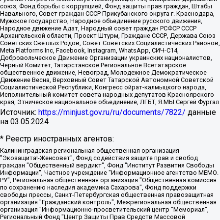
союз, Фонд борьбы с коррупцией, Фонд защиты прав граждан, Штабы
Навального, Совет граждан СССР Прикубанского округа г. Краснодара,
Мужское государство, Народное объединение русского движения,
Народное движение Адат, Народный совет граждан РСФСР СССР
Архангельской области, Проект Штурм, Граждане СССР, Держава Союз
Советских Светлых Родов, Совет Советских Социалистических Районов,
Meta Platforms Inc, Facebook, Instagram, WhatsApp, СИЧ-С14,
Добровольческое Движение Организации украинских националистов,
Черный Комитет, Татарстанское Региональное Всетатарское
общественное движение, Невоград, Молодежное Демократическое
Движение Весна, Верховный Совет Татарской Автономной Советской
Социалистической Республики, Конгресс ойрат-калмыцкого народа,
Исполнительный комитет совета народных депутатов Красноярского
края, Этническое национальное объединение, ЛГБТ, Я.МЫ Сергей Фургал
Источник:
https://minjust.gov.ru/ru/documents/7822/
данные
на
03.05.2024
* Реестр иностранных агентов:
Калининградская региональная общественная организация "Экозащита!-Женсовет", Фонд содействия защите прав и свобод граждан "Общественный вердикт", Фонд "Институт Развития Свободы Информации", Частное учреждение "Информационное агентство МЕМО. РУ", Региональная общественная организация "Общественная комиссия по сохранению наследия академика Сахарова", Фонд поддержки свободы прессы, Санкт-Петербургская общественная правозащитная организация "Гражданский контроль", Межрегиональная общественная организация "Информационно-просветительский центр "Мемориал", Региональный Фонд "Центр Защиты Прав Средств Массовой Информации", с 05.12.2023 Фонд "Центр Защиты Прав Средств массовой информации", Региональная общественная благотворительная организация помощи беженцам и мигрантам "Гражданское содействие", Негосударственное образовательное учреждение дополнительного профессионального образования (повышение квалификации) специалистов "АКАДЕМИЯ ПО ПРАВАМ ЧЕЛОВЕКА", Свердловская региональная общественная организация "Сутяжник", Автономная некоммерческая организация "Центр независимых социологических исследований", Союз общественных объединений "Российский исследовательский центр по правам человека", Региональное общественное учреждение научно-информационный центр "МЕМОРИАЛ", Некоммерческая организация "Фонд защиты гласности", Автономная некоммерческая организация "Институт прав человека", Городская общественная организация "Екатеринбургское общество "МЕМОРИАЛ", Городская общественная организация "Рязанское историко-просветительское и правозащитное общество "Мемориал" (Рязанский Мемориал), Челябинский региональный орган общественной самодеятельности – женское общественное объединение "Женщины Евразии", Челябинский региональный орган общественной самодеятельности "Уральская правозащитная группа", Фонд содействия защите здоровья и социальной справедливости имени Андрея Рылькова, Автономная Некоммерческая Организация "Аналитический Центр Юрия Левады", Автономная некоммерческая организация социальной поддержки населения "Проект Апрель", Региональная общественная организация помощи женщинам и детям, находящимся в кризисной ситуации "Информационно-методический центр "Анна", Фонд содействия развитию массовых коммуникаций и правовому просвещению "Так-так-Так", Фонд содействия устойчивому развитию "Серебряная тайга", Свердловский региональный общественный фонд социальных проектов "Новое время", "Idel.Реалии", Кавказ.Реалии, Крым.Реалии, Телеканал Настоящее Время, Татаро-башкирская служба Радио Свобода (Azatliq Radiosi), Радио Свободная Европа/Радио Свобода (PCE/PC), "Сибирь.Реалии", "Фактограф", Благотворительный фонд помощи осужденным и их семьям, Автономная некоммерческая организация "Институт глобализации и социальных движений", Фонд "В защиту прав заключенных", Частное учреждение "Центр поддержки и содействия развитию средств массовой информации", Пензенский региональный общественный благотворительный фонд "Гражданский союз", "Север.Реалии", Некоммерческая организация Фонд "Правовая инициатива", Общество с ограниченной ответственностью "Радио Свободная Европа/Радио Свобода", Чешское информационное агентство "MEDIUM-ORIENT", Красноярская региональная общественная организация "Мы против СПИДа", Камалягин Денис Николаевич, Маркелов Сергей Евгеньевич, Пономарев Лев Александрович, Савицкая Людмила Алексеевна, Автономная некоммерческая организация "Центр по работе с проблемой насилия "НАСИЛИЮ.НЕТ", Межрегиональный профессиональный союз работников здравоохранения "Альянс врачей", Юридическое лицо, зарегистрированное в Латвийской Республике, SIA "Medusa Project" (регистрационный номер 40103797863, дата регистрации 10.06.2014), Некоммерческая организация "Фонд по борьбе с коррупцией", Автономная некоммерческая организация "Институт права и публичной политики", Баданин Роман Сергеевич, Гликин Максим Александрович, Железнова Мария Михайловна, Лукьянова Юлия Сергеевна, Маетная Елизавета Витальевна, Маняхин Петр Борисович, Чуракова Ольга Владимировна, Ярош Юлия Петровна, Юридическое лицо "The Insider SIA", зарегистрированное в Риге, Латвийская Республика (дата регистрации 26.06.2015), являющееся администратором доменного имени интернет-издания "The Insider SIA", https://theins.ru, Постернак Алексей Евгеньевич, Рубин Михаил Аркадьевич, Анин Роман Александрович, Юридическое лицо Istories fonds, зарегистрированное в Латвийской Республике (регистрационный номер 50008295751, дата регистрации 24.02.2020), Великовский Дмитрий Александрович, Долинина Ирина Николаевна, Мароховская Алеся Алексеевна, Шлейнов Роман Юрьевич, Шмагун Олеся Валентиновна, Общество с ограниченной ответственностью "Альтаир 2021", Общество с ограниченной ответственностью "Вега 2021", Общество с ограниченной ответственностью "Главный редактор 2021", Общество с ограниченной ответственностью "Ромашки монолит", Важенков Артем Валерьевич, Ивановская областная общественная организация "Центр гендерных исследований", Гурман Юрий Альбертович, Медиапроект "ОВД-Инфо", Егоров Владимир Владимирович, Жилинский Владимир Александрович, Общество с ограниченной ответственностью "ЗП", Иванова София Юрьевна, Карезина Инна Павловна, Кильтау Екатерина Викторовна, Петров Алексей Викторович, Пискунов Сергей Евгеньевич, Смирнов Сергей Сергеевич, Тихонов Михаил Сергеевич, Общество с ограниченной ответственностью "ЖУРНАЛИСТ-ИНОСТРАННЫЙ АГЕНТ", Арапова Галина Юрьевна, Вольтская Татьяна Анатольевна, Американская компания "Mason G.E.S. Anonymous Foundation" (США), являющаяся владельцем интернет-издания https://mnews.world/, Компания "Stichting Bellingcat", зарегистрированная в Нидерландах (дата регистрации 11.07.2018), Захаров Андрей Вячеславович, Клепиковская Екатерина Дмитриевна, Общество с ограниченной ответственностью "МЕМО", Перл Роман Александрович, Симонов Евгений Алексеевич, Соловьева Елена Анатольевна, Сотников Даниил Владимирович, Сурначева Елизавета Дмитриевна, Автономная некоммерческая организация по защите прав человека и информированию населения "Якутия – Наше Мнение", Общество с ограниченной ответственностью "Москоу диджитал медиа", с 26.01.2023 Общество с ограниченной ответственностью "Чайка Белые сады", Ветошкина Валерия Валерьевна, Заговора Максим Александрович, Межрегиональное общественное движение "Российская ЛГБТ - сеть", Оленичев Максим Владимирович, Павлов Иван Юрьевич, Скворцова Елена Сергеевна, Общество с ограниченной ответственностью "Как бы инагент", Кочетков Игорь Викторович, Общество с ограниченной ответственностью "Честные выборы", Еланчик Олег Александрович, Общество с ограниченной ответственностью "Нобелевский призыв", Гималова Регина Эмилевна, Григорьев Андрей Валерьевич, Григорьева Алина Александровна, Ассоциация по содействию защите прав призывников, альтернативнослужащих и военнослужащих "Правозащитная группа "Гражданин.Армия.Право", Хисамова Регина Фаритовна, Автономная некоммерческая организация по реализации социально-правовых программ "Лилит", Дальневосточное общественное движение "Маяк", Санкт-Петербургская ЛГБТ-инициативная группа "Выход", Инициативная группа ЛГБТ+ "Реверс", Алексеев Андрей Викторович, Бекбулатова Таисия Львовна, Беляев Иван Михайлович, Владыкина Елена Сергеевна, Гельман Марат Александрович, Никульшина Вероника Юрьевна, Толоконникова Надежда Андреевна, Шендерович Виктор Анатольевич, Общество с ограниченной ответственностью "Данное сообщение", Общество с ограниченной ответственностью Издательский дом "Новая глава", Айнбиндер Александра Александровна, Московский комьюнити-центр для ЛГБТ+инициатив, Благотворительный фонд развития филантропии, Deutsche Welle (Германия, Kurt-Schumacher-Strasse 3, 53113 Bonn), Борзунова Мария Михайловна, Воробьев Виктор Викторович, Голубева Анна Львовна, Константинова Алла Михайловна, Малкова Ирина Владимировна, Мурадов Мурад Абдулгалимович, Осетинская Елизавета Николаевна, Понасенков Евгений Николаевич, Ганапольский Матвей Юрьевич, Киселев Евгений Алексеевич, Борухович Ирина Григорьевна, Дремин Иван Тимофеевич, Дубровский Дмитрий Викторович, Красноярская региональная общественная организация поддержки и развития альтернативных образовательных технологий и межкультурных коммуникаций "ИНТЕРРА", Маяковская Екатерина Алексеевна, Фейгин Марк Захарович, Филимонов Андрей Викторович, Дзугкоева Регина Николаевна, Доброхотов Роман Александрович, Дудь Юрий Александрович, Елкин Сергей Владимирович, Кругликов Кирилл Игоревич, Сабунаева Мария Леонидовна, Семенов Алексей Владимирович, Шаинян Карен Багратович, Шульман Екатерина Михайловна, Асафьев Артур Валерьевич, Вахштайн Виктор Семенович, Венедиктов Алексей Алексеевич, Лушникова Екатерина Евгеньевна, Волков Леонид Михайлович, Невзоров Александр Глебович, Пархоменко Сергей Борисович, Сироткин Ярослав Николаевич, Кара-Мурза Владимир Владимирович, Баранова Наталья Владимировна, Гозман Леонид Яковлевич, Кагарлицкий Борис Юльевич, Климарев Михаил Валерьевич, Милов Владимир Станиславович, Автономная некоммерческая организация Краснодарский центр современного искусства "Типография", Моргенштерн Алишер Тагирович, Соболь Любовь Эдуардовна, Общество с ограниченной ответственностью "ЛИЗА НОРМ", Каспаров Гарри Кимович, Ходорковский Михаил Борисович, Общество с ограниченной ответственностью "Апрельские тезисы", Данилович Ирина Брониславовна, Кашин Олег Владимирович, Петров Николай Владимирович, Пивоваров Алексей Владимирович, Соколов Михаил Владимирович, Цветкова Юлия Владимировна, Чичваркин Евгений Александрович, Комитет против пыток/Команда против пыток, Общество с ограниченной ответственностью "Первый научный", Общество с ограниченной ответственностью "Вертолет и ко", Белоцерковская Вероника Борисовна, Кац Максим Евгеньевич, Лазарева Татьяна Юрьевна, Шаведдинов Руслан Табризович, Яшин Илья Валерьевич, Общество с ограниченной ответственностью "Иноагент ААВ", Алешковский Дмитрий Петрович, Альбац Евгения Марковна, Быков Дмитрий Львович, Галямина Юлия Евгеньевна, Лойко Сергей Леонидович, Мартынов Кирилл Константинович, Медведев Сергей Александрович, Крашенинников Федор Геннадиевич, Гордеева Катерина Вл