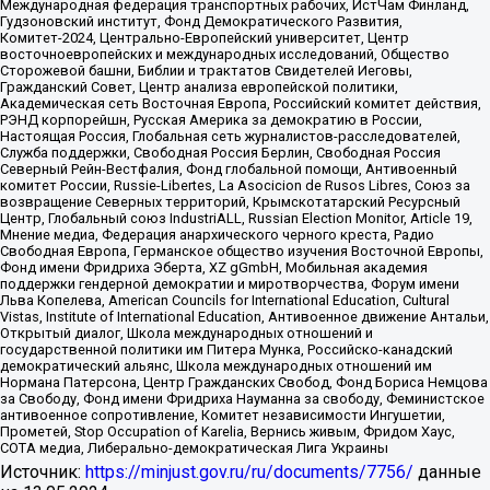
Международная федерация транспортных рабочих, ИстЧам Финланд,
Гудзоновский институт, Фонд Демократического Развития,
Комитет-2024, Центрально-Европейский университет, Центр
восточноевропейских и международных исследований, Общество
Сторожевой башни, Библии и трактатов Свидетелей Иеговы,
Гражданский Совет, Центр анализа европейской политики,
Академическая сеть Восточная Европа, Российский комитет действия,
РЭНД корпорейшн, Русская Америка за демократию в России,
Настоящая Россия, Глобальная сеть журналистов-расследователей,
Служба поддержки, Свободная Россия Берлин, Свободная Россия
Северный Рейн-Вестфалия, Фонд глобальной помощи, Антивоенный
комитет России, Russie-Libertes, La Asocicion de Rusos Libres, Союз за
возвращение Северных территорий, Крымскотатарский Ресурсный
Центр, Глобальный союз IndustriALL, Russian Election Monitor, Article 19,
Мнение медиа, Федерация анархического черного креста, Радио
Свободная Европа, Германское общество изучения Восточной Европы,
Фонд имени Фридриха Эберта, XZ gGmbH, Мобильная академия
поддержки гендерной демократии и миротворчества, Форум имени
Льва Копелева, American Councils for International Education, Cultural
Vistas, Institute of International Education, Антивоенное движение Антальи,
Открытый диалог, Школа международных отношений и
государственной политики им Питера Мунка, Российско-канадский
демократический альянс, Школа международных отношений им
Нормана Патерсона, Центр Гражданских Свобод, Фонд Бориса Немцова
за Свободу, Фонд имени Фридриха Науманна за свободу, Феминистское
антивоенное сопротивление, Комитет независимости Ингушетии,
Прометей, Stop Occupation of Karelia, Вернись живым, Фридом Хаус,
СОТА медиа, Либерально-демократическая Лига Украины
Источник:
https://minjust.gov.ru/ru/documents/7756/
данные