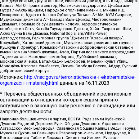
Дом двух святых, Джунд аш-Шам, Исламский джихад, Аль-Каида, Имарат
Кавказ, АБТО, Правый сектор, Исламское государство, Джабха аль-
Нусра ли-Ахль аш-Шам, Народное ополчение имени К. Минина и Д.
Пожарского, Аджр от Аллаха Субхану уа Тагьаля SHAM, АУМ Синрике,
Муджахеды джамаата Ат-Тавхида Валь-Джихад, Чистопольский
Джамаат, Рохнамо ба суи давлати исломи, Террористическое
сообщество Сеть, Катиба Таухид валь-Джихад, Хайят Тахрир аш-Шам,
Ахлю Сунна Валь Джамаа, National Socialism/White Power,
Артподготовка, Религиозная группа “Джамаат “Красный пахарь”,
Колумбайн, Хатлонский джамаат, Мусульманская религиозная группа п.
Кушкуль г. Оренбург, Крымско-татарский добровольческий батальон
имени Номана Челебиджихана, Азов, Партия исламского возрождения
Таджикистана, Народная самооборона, Дуббайский джамаат,
московская ячейка, Батал-Хаджи Белхороев, Маньяки Культ Убийц,
Молодёжь Которая Улыбается, Легион Свобода России, Айдар, Русский
добровольческий корпус
Источник:
http://nac.gov.ru/terroristicheskie-i-ekstremistskie-
organizacii-i-materialy.html
данные на
16.11.2023
* Перечень общественных объединений и религиозных
организаций в отношении которых судом принято
вступившее в законную силу решение о ликвидации или
запрете деятельности:
Национал-большевистская партия, ВЕК РА, Рада земли Кубанской
Духовно Родовой Державы Русь, Община Духовного Управления
Асгардской Веси Беловодья, Славянская Община Капища Веды Перуна,
Мужская Духовная Семинария Староверов-Инглингов, Нурджулар, К
Богодержавию, Таблиги Джамаат, Свидетели Иеговы, Русское