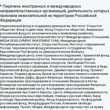
* Перечень иностранных и международных
неправительственных организаций, деятельность которых
признана нежелательной на территории Российской
Федерации:
Национальный фонд в поддержку демократии, Институт Открытое
Общество Фонд Содействия, Фонд Открытое общество, Американо-
российский фонд по экономическому и правовому развитию,
Национальный Демократический Институт Международных Отношений,
MEDIA DEVELOPMENT INVESTMENT FUND, Международный
Республиканский Институт, Открытая Россия, Институт современной
России, Черноморский фонд регионального сотрудничества,
Европейская Платформа за Демократические Выборы,
Международный центр электоральных исследований, Германский фонд
Маршалла Соединенных Штатов, Тихоокеанский центр защиты
окружающей среды и природных ресурсов, Свободная Россия,
Всемирный конгресс украинцев, Атлантический совет, Человек в беде,
Европейский фонд за демократию, Джеймстаунский фонд, Прожект
Хармони, Родники дракона, Врачи против насильственного извлечения
органов, Фалунь Дафа, Друзья Фалуньгун, Фалуньгун, Коалиция по
расследованию преследования в отношении Фалуньгун в Китае,
Всемирная организация по расследованию преследований Фалуньгун,
Пражский гражданский центр, Ассоциация школ политических
исследований при Совете Европы, Центр либеральной современности,
Форум русскоязычных европейцев, Немецко-русский обмен, Бард
колледж, Европейский выбор, Фонд Ходорковского, Оксфордский
российский фонд, Фонд Будущее России, Компания свободы
информации, Проект Медиа, Международное партнерство за права