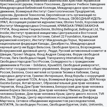
человека, Духовное Управление Евангельских Христиан Украинской
Христианской Церкви, Новое Поколение, Духовное Учебное Заведение
Международный Библейский Колледж, Международное христианское
движение, Всемирный Институт Саентологических Предприятий,
Церковь Духовной Технологии, Европейская сеть организаций по
наблюдению за выборами, Республика Польша, СВОБОДНЫЙ ИДЕЛЬ-
УРАЛ, Ассоциация развития журналистики, IStories fonds, Королевский
Институт Международных Отношений, КРИМСЬКА ПРАВОЗАХИСНА
ГРУПА, Фонд имени Генриха Бёлля, Stichting Bellingcat, Bellingcat Ltd, The
Insider, Институт правовой инициативы Центральной и Восточной
Европы, Фонд Открытой Эстонии, Calvert 22 Foundation, Канадский
украинский конгресс, Институт Макдональда-Лорье, Украинская
национальная федерация Канады, Декабристы, Международный
научный центр им Вудро Вильсона, Свободная пресса, Возрождение,
Всеукраинский духовный центр , Риддл, Русский антивоенный комитет в
Швеции, Проект Медуза, Фонд Андрея Сахарова, Форум свободной
России, Лига Свободных Наций, Transparеncy International, Форум
Свободных Народов ПостРоссии, Солидарность с гражданским
движением в России – Solidarus, КрымSOS, Свободный университет,
Институт государственного управления, Форум гражданского общества
Россия, Беллона, Союз жителей островов Тисима и Хабомаи, Съезд
народных депутатов, Гринпис Интернешнл, Фонд борьбы с коррупцией
Инк, Завет церквей TCCN, Агора, Всемирный фонд природы, BDR Novaja
Gazeta-Europe, Алтай проект, Образовательный дом прав человека
Чернигов, Фонд Дом Прав Человека, Белорусский дом прав человека
имени Бориса Звозскова, Дом прав человека Тбилиси, Дом прав
человека Ереван, Дом прав человека Крым, Центр дикого лосося, TVR
Studios, ТВ Дождь, Центр европейских исследований им Вилфрида
Мартенса, Сетевое объединение журналистов расследователей,
АЛЛАТРА, За свободную Россию, Свободная Бурятия, Uralic, UnKremlin,