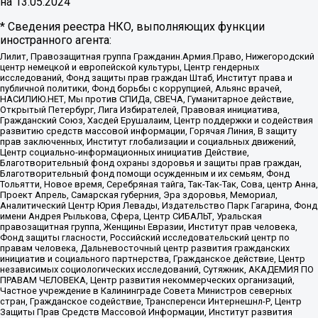
на
13.05.2024
* Сведения реестра НКО, выполняющих функции
иностранного агента:
Лилит, Правозащитная группа Гражданин.Армия.Право, Нижегородский
центр немецкой и европейской культуры, Центр гендерных
исследований, Фонд защиты прав граждан Штаб, Институт права и
публичной политики, Фонд борьбы с коррупцией, Альянс врачей,
НАСИЛИЮ.НЕТ, Мы против СПИДа, СВЕЧА, Гуманитарное действие,
Открытый Петербург, Лига Избирателей, Правовая инициатива,
Гражданский Союз, Хасдей Ерушалаим, Центр поддержки и содействия
развитию средств массовой информации, Горячая Линия, В защиту
прав заключенных, Институт глобализации и социальных движений,
Центр социально-информационных инициатив Действие,
Благотворительный фонд охраны здоровья и защиты прав граждан,
Благотворительный фонд помощи осужденным и их семьям, Фонд
Тольятти, Новое время, Серебряная тайга, Так-Так-Так, Сова, центр Анна,
Проект Апрель, Самарская губерния, Эра здоровья, Мемориал,
Аналитический Центр Юрия Левады, Издательство Парк Гагарина, Фонд
имени Андрея Рылькова, Сфера, Центр СИБАЛЬТ, Уральская
правозащитная группа, Женщины Евразии, Институт прав человека,
Фонд защиты гласности, Российский исследовательский центр по
правам человека, Дальневосточный центр развития гражданских
инициатив и социального партнерства, Гражданское действие, Центр
независимых социологических исследований, Сутяжник, АКАДЕМИЯ ПО
ПРАВАМ ЧЕЛОВЕКА, Центр развития некоммерческих организаций,
Частное учреждение в Калининграде Совета Министров северных
стран, Гражданское содействие, Трансперенси Интернешнл-Р, Центр
Защиты Прав Средств Массовой Информации, Институт развития