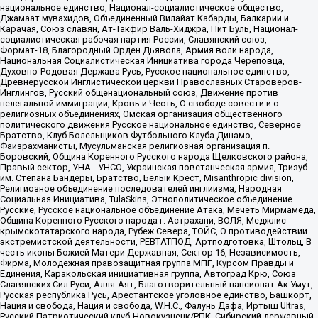
национальное единство, Национал-социалистическое общество,
Джамаат мувахидов, Объединенный Вилайат Кабарды, Балкарии и
Карачая, Союз славян, Ат-Такфир Валь-Хиджра, Пит Буль, Национал-
социалистическая рабочая партия России, Славянский союз,
Формат-18, Благородный Орден Дьявола, Армия воли народа,
Национальная Социалистическая Инициатива города Череповца,
Духовно-Родовая Держава Русь, Русское национальное единство,
Древнерусской Инглистической церкви Православных Староверов-
Инглингов, Русский общенациональный союз, Движение против
нелегальной иммиграции, Кровь и Честь, О свободе совести и о
религиозных объединениях, Омская организация общественного
политического движения Русское национальное единство, Северное
Братство, Клуб Болельщиков Футбольного Клуба Динамо,
Файзрахманисты, Мусульманская религиозная организация п.
Боровский, Община Коренного Русского народа Щелковского района,
Правый сектор, УНА - УНСО, Украинская повстанческая армия, Тризуб
им. Степана Бандеры, Братство, Белый Крест, Misanthropic division,
Религиозное объединение последователей инглиизма, Народная
Социальная Инициатива, TulaSkins, Этнополитическое объединение
Русские, Русское национальное объединение Атака, Мечеть Мирмамеда,
Община Коренного Русского народа г. Астрахани, ВОЛЯ, Меджлис
крымскотатарского народа, Рубеж Севера, ТОЙС, О противодействии
экстремистской деятельности, РЕВТАТПОД, Артподготовка, Штольц, В
честь иконы Божией Матери Державная, Сектор 16, Независимость,
Фирма, Молодежная правозащитная группа МПГ, Курсом Правды и
Единения, Каракольская инициативная группа, Автоград Крю, Союз
Славянских Сил Руси, Алля-Аят, Благотворительный пансионат Ак Умут,
Русская республика Русь, Арестантское уголовное единство, Башкорт,
Нация и свобода, Нация и свобода, W.H.С., Фалунь Дафа, Иртыш Ultras,
Русский Патриотический клуб-Новокузнецк/РПК, Сибирский державный