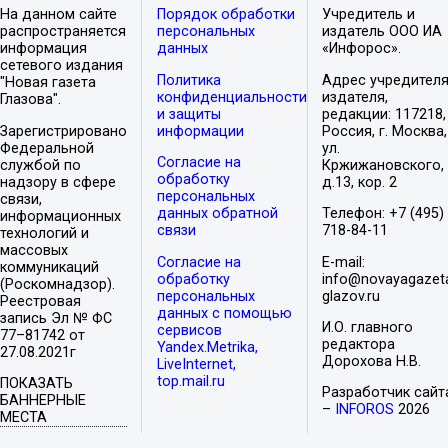
На данном сайте
Порядок обработки
Учредитель и
распространяется
персональных
издатель ООО ИА
информация
данных
«Инфорос».
сетевого издания
Политика
Адрес учредителя
"Новая газета
конфиденциальности
издателя,
Глазова".
и защиты
редакции: 117218,
Зарегистрировано
информации
Россия, г. Москва,
Федеральной
ул.
Согласие на
службой по
Кржижановского,
обработку
надзору в сфере
д.13, кор. 2
персональных
связи,
данных обратной
Телефон: +7 (495)
информационных
связи
718-84-11
технологий и
массовых
Согласие на
E-mail:
коммуникаций
обработку
info@novayagazet
(Роскомнадзор).
персональных
glazov.ru
Реестровая
данных с помощью
запись Эл № ФС
И.О. главного
сервисов
77–81742 от
редактора
Yandex.Metrika,
27.08.2021г
Дорохова Н.В.
LiveInternet,
top.mail.ru
ПОКАЗАТЬ
Разработчик сайт
БАННЕРНЫЕ
–
INFOROS
2026
МЕСТА