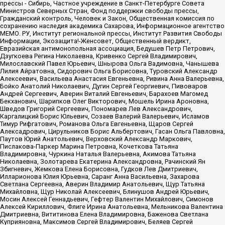
прессы - Сибирь, Частное учреждение в Санкт-Петербурге Совета
Министров Северных Стран, Фонд поддержки свободы прессы,
Гражданский контроль, Человек и Закон, Общественная комиссия по
сохранению наследия академика Сахарова, Информационное агентство
МЕМО. РУ, Институт региональной прессы, Институт Развития Свободы
Информации, Экозащита!-Женсовет, Общественный вердикт,
Евразийская антимонопольная ассоциация, Бедушев Петр Петрович,
Дзугкоева Регина Николаевна, Кривенко Сергей Владимирович,
Милославский Павел Юрьевич, Шнырова Ольга Вадимовна, Чанышева
Лилия Айратовна, Сидорович Ольга Борисовна, Туровский Александр
Алексеевич, Васильева Анастасия Евгеньевна, Ривина Анна Валерьевна,
Бойко Анатолий Николаевич, Дугин Сергей Георгиевич, Пивоваров
Андрей Сергеевич, Аверин Виталий Евгеньевич, Барахоев Магомед
Бекханович, Шарипков Олег Викторович, Мошель Ирина Ароновна,
Шведов Григорий Сергеевич, Пономарев Лев Александрович,
Каргалицкий Борис Юльевич, Созаев Валерий Валерьевич, Исламов
Тимур Рифгатович, Романова Ольга Евгеньевна, Щаров Сергей
Алексадрович, Цирульников Борис Альбертович, Гасан Ольга Павловна,
Паутов Юрий Анатольевич, Верховский Александр Маркович,
Пислакова-Паркер Марина Петровна, Кочеткова Татьяна
Владимировна, Чуркина Наталья Валерьевна, Акимова Татьяна
Николаевна, Золотарева Екатерина Александровна, Рачинский Ян
Збигневич, Жемкова Елена Борисовна, Гудков Лев Дмитриевич,
Илларионова Юлия Юрьевна, Саранг Анна Васильевна, Захарова
Светлана Сергеевна, Аверин Владимир Анатольевич, Щур Татьяна
Михайловна, Щур Николай Алексеевич, Блинушов Андрей Юрьевич,
Мосин Алексей Геннадьевич, Гефтер Валентин Михайлович, Симонов
Алексей Кириллович, Флиге Ирина Анатольевна, Мельникова Валентина
Дмитриевна, Вититинова Елена Владимировна, Баженова Светлана
Куприяновна, Максимов Сергей Владимирович, Беляев Сергей