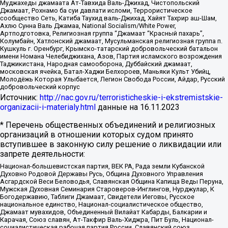
Муджахеды джамаата Ат-Тавхида Валь-Джихад, Чистопольский
Джамаат, Рохнамо ба суи давлати исломи, Террористическое
сообщество Сеть, Катиба Таухид валь-Джихад, Хайят Тахрир аш-Шам,
Ахлю Сунна Валь Джамаа, National Socialism/White Power,
Артподготовка, Религиозная группа “Джамаат “Красный пахарь”,
Колумбайн, Хатлонский джамаат, Мусульманская религиозная группа п.
Кушкуль г. Оренбург, Крымско-татарский добровольческий батальон
имени Номана Челебиджихана, Азов, Партия исламского возрождения
Таджикистана, Народная самооборона, Дуббайский джамаат,
московская ячейка, Батал-Хаджи Белхороев, Маньяки Культ Убийц,
Молодёжь Которая Улыбается, Легион Свобода России, Айдар, Русский
добровольческий корпус
Источник:
http://nac.gov.ru/terroristicheskie-i-ekstremistskie-
organizacii-i-materialy.html
данные на
16.11.2023
* Перечень общественных объединений и религиозных
организаций в отношении которых судом принято
вступившее в законную силу решение о ликвидации или
запрете деятельности:
Национал-большевистская партия, ВЕК РА, Рада земли Кубанской
Духовно Родовой Державы Русь, Община Духовного Управления
Асгардской Веси Беловодья, Славянская Община Капища Веды Перуна,
Мужская Духовная Семинария Староверов-Инглингов, Нурджулар, К
Богодержавию, Таблиги Джамаат, Свидетели Иеговы, Русское
национальное единство, Национал-социалистическое общество,
Джамаат мувахидов, Объединенный Вилайат Кабарды, Балкарии и
Карачая, Союз славян, Ат-Такфир Валь-Хиджра, Пит Буль, Национал-
социалистическая рабочая партия России, Славянский союз,