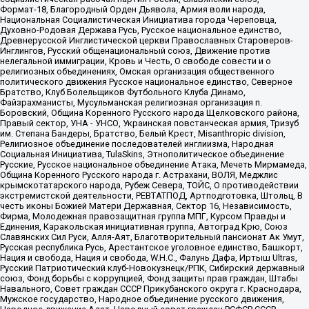
Формат-18, Благородный Орден Дьявола, Армия воли народа,
Национальная Социалистическая Инициатива города Череповца,
Духовно-Родовая Держава Русь, Русское национальное единство,
Древнерусской Инглистической церкви Православных Староверов-
Инглингов, Русский общенациональный союз, Движение против
нелегальной иммиграции, Кровь и Честь, О свободе совести и о
религиозных объединениях, Омская организация общественного
политического движения Русское национальное единство, Северное
Братство, Клуб Болельщиков Футбольного Клуба Динамо,
Файзрахманисты, Мусульманская религиозная организация п.
Боровский, Община Коренного Русского народа Щелковского района,
Правый сектор, УНА - УНСО, Украинская повстанческая армия, Тризуб
им. Степана Бандеры, Братство, Белый Крест, Misanthropic division,
Религиозное объединение последователей инглиизма, Народная
Социальная Инициатива, TulaSkins, Этнополитическое объединение
Русские, Русское национальное объединение Атака, Мечеть Мирмамеда,
Община Коренного Русского народа г. Астрахани, ВОЛЯ, Меджлис
крымскотатарского народа, Рубеж Севера, ТОЙС, О противодействии
экстремистской деятельности, РЕВТАТПОД, Артподготовка, Штольц, В
честь иконы Божией Матери Державная, Сектор 16, Независимость,
Фирма, Молодежная правозащитная группа МПГ, Курсом Правды и
Единения, Каракольская инициативная группа, Автоград Крю, Союз
Славянских Сил Руси, Алля-Аят, Благотворительный пансионат Ак Умут,
Русская республика Русь, Арестантское уголовное единство, Башкорт,
Нация и свобода, Нация и свобода, W.H.С., Фалунь Дафа, Иртыш Ultras,
Русский Патриотический клуб-Новокузнецк/РПК, Сибирский державный
союз, Фонд борьбы с коррупцией, Фонд защиты прав граждан, Штабы
Навального, Совет граждан СССР Прикубанского округа г. Краснодара,
Мужское государство, Народное объединение русского движения,