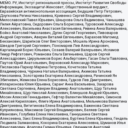
МЕМО. РУ, Институт региональной прессы, Институт Развития Свободы
Информации, Экозащита!-Женсовет, Общественный вердикт,
Евразийская антимонопольная ассоциация, Бедушев Петр Петрович,
Дзугкоева Регина Николаевна, Кривенко Сергей Владимирович,
Милославский Павел Юрьевич, Шнырова Ольга Вадимовна, Чанышева
Лилия Айратовна, Сидорович Ольга Борисовна, Туровский Александр
Алексеевич, Васильева Анастасия Евгеньевна, Ривина Анна Валерьевна,
Бойко Анатолий Николаевич, Дугин Сергей Георгиевич, Пивоваров
Андрей Сергеевич, Аверин Виталий Евгеньевич, Барахоев Магомед
Бекханович, Шарипков Олег Викторович, Мошель Ирина Ароновна,
Шведов Григорий Сергеевич, Пономарев Лев Александрович,
Каргалицкий Борис Юльевич, Созаев Валерий Валерьевич, Исламов
Тимур Рифгатович, Романова Ольга Евгеньевна, Щаров Сергей
Алексадрович, Цирульников Борис Альбертович, Гасан Ольга Павловна,
Паутов Юрий Анатольевич, Верховский Александр Маркович,
Пислакова-Паркер Марина Петровна, Кочеткова Татьяна
Владимировна, Чуркина Наталья Валерьевна, Акимова Татьяна
Николаевна, Золотарева Екатерина Александровна, Рачинский Ян
Збигневич, Жемкова Елена Борисовна, Гудков Лев Дмитриевич,
Илларионова Юлия Юрьевна, Саранг Анна Васильевна, Захарова
Светлана Сергеевна, Аверин Владимир Анатольевич, Щур Татьяна
Михайловна, Щур Николай Алексеевич, Блинушов Андрей Юрьевич,
Мосин Алексей Геннадьевич, Гефтер Валентин Михайлович, Симонов
Алексей Кириллович, Флиге Ирина Анатольевна, Мельникова Валентина
Дмитриевна, Вититинова Елена Владимировна, Баженова Светлана
Куприяновна, Максимов Сергей Владимирович, Беляев Сергей
Иванович, Голубева Елена Николаевна, Ганнушкина Светлана
Алексеевна, Закс Елена Владимировна, Буртина Елена Юрьевна, Гендель
Людмила Залмановна, Кокорина Екатерина Алексеевна, Шуманов Илья
Вячеславович, Арапова Галина Юрьевна, Свечников Анатолий