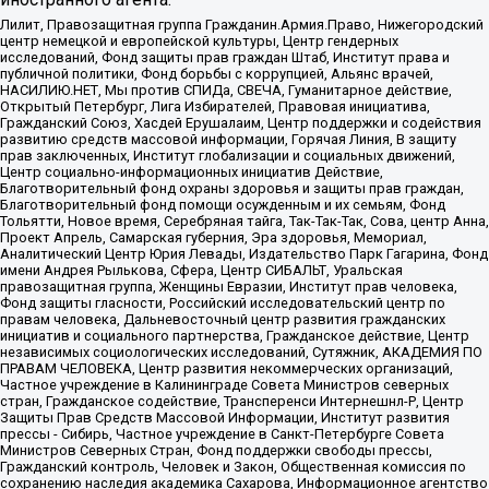
Лилит, Правозащитная группа Гражданин.Армия.Право, Нижегородский
центр немецкой и европейской культуры, Центр гендерных
исследований, Фонд защиты прав граждан Штаб, Институт права и
публичной политики, Фонд борьбы с коррупцией, Альянс врачей,
НАСИЛИЮ.НЕТ, Мы против СПИДа, СВЕЧА, Гуманитарное действие,
Открытый Петербург, Лига Избирателей, Правовая инициатива,
Гражданский Союз, Хасдей Ерушалаим, Центр поддержки и содействия
развитию средств массовой информации, Горячая Линия, В защиту
прав заключенных, Институт глобализации и социальных движений,
Центр социально-информационных инициатив Действие,
Благотворительный фонд охраны здоровья и защиты прав граждан,
Благотворительный фонд помощи осужденным и их семьям, Фонд
Тольятти, Новое время, Серебряная тайга, Так-Так-Так, Сова, центр Анна,
Проект Апрель, Самарская губерния, Эра здоровья, Мемориал,
Аналитический Центр Юрия Левады, Издательство Парк Гагарина, Фонд
имени Андрея Рылькова, Сфера, Центр СИБАЛЬТ, Уральская
правозащитная группа, Женщины Евразии, Институт прав человека,
Фонд защиты гласности, Российский исследовательский центр по
правам человека, Дальневосточный центр развития гражданских
инициатив и социального партнерства, Гражданское действие, Центр
независимых социологических исследований, Сутяжник, АКАДЕМИЯ ПО
ПРАВАМ ЧЕЛОВЕКА, Центр развития некоммерческих организаций,
Частное учреждение в Калининграде Совета Министров северных
стран, Гражданское содействие, Трансперенси Интернешнл-Р, Центр
Защиты Прав Средств Массовой Информации, Институт развития
прессы - Сибирь, Частное учреждение в Санкт-Петербурге Совета
Министров Северных Стран, Фонд поддержки свободы прессы,
Гражданский контроль, Человек и Закон, Общественная комиссия по
сохранению наследия академика Сахарова, Информационное агентство