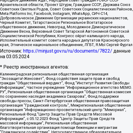
Народное движение Адат, Народный совет граждан РСФСР СССР
Архангельской области, Проект Штурм, Граждане СССР, Держава Союз
Советских Светлых Родов, Совет Советских Социалистических Районов,
Meta Platforms Inc, Facebook, Instagram, WhatsApp, СИЧ-С14,
Добровольческое Движение Организации украинских националистов,
Черный Комитет, Татарстанское Региональное Всетатарское
общественное движение, Невоград, Молодежное Демократическое
Движение Весна, Верховный Совет Татарской Автономной Советской
Социалистической Республики, Конгресс ойрат-калмыцкого народа,
Исполнительный комитет совета народных депутатов Красноярского
края, Этническое национальное объединение, ЛГБТ, Я.МЫ Сергей Фургал
Источник:
https://minjust.gov.ru/ru/documents/7822/
данные
на
03.05.2024
* Реестр иностранных агентов:
Калининградская региональная общественная организация "Экозащита!-Женсовет", Фонд содействия защите прав и свобод граждан "Общественный вердикт", Фонд "Институт Развития Свободы Информации", Частное учреждение "Информационное агентство МЕМО. РУ", Региональная общественная организация "Общественная комиссия по сохранению наследия академика Сахарова", Фонд поддержки свободы прессы, Санкт-Петербургская общественная правозащитная организация "Гражданский контроль", Межрегиональная общественная организация "Информационно-просветительский центр "Мемориал", Региональный Фонд "Центр Защиты Прав Средств Массовой Информации", с 05.12.2023 Фонд "Центр Защиты Прав Средств массовой информации", Региональная общественная благотворительная организация помощи беженцам и мигрантам "Гражданское содействие", Негосударственное образовательное учреждение дополнительного профессионального образования (повышение квалификации) специалистов "АКАДЕМИЯ ПО ПРАВАМ ЧЕЛОВЕКА", Свердловская региональная общественная организация "Сутяжник", Автономная некоммерческая организация "Центр независимых социологических исследований", Союз общественных объединений "Российский исследовательский центр по правам человека", Региональное общественное учреждение научно-информационный центр "МЕМОРИАЛ", Некоммерческая организация "Фонд защиты гласности", Автономная некоммерческая организация "Институт прав человека", Городская общественная организация "Екатеринбургское общество "МЕМОРИАЛ", Городская общественная организация "Рязанское историко-просветительское и правозащитное общество "Мемориал" (Рязанский Мемориал), Челябинский региональный орган общественной самодеятельности – женское общественное объединение "Женщины Евразии", Челябинский региональный орган общественной самодеятельности "Уральская правозащитная группа", Фонд содействия защите здоровья и социальной справедливости имени Андрея Рылькова, Автономная Некоммерческая Организация "Аналитический Центр Юрия Левады", Автономная некоммерческая организация социальной поддержки населения "Проект Апрель", Региональная общественная организация помощи женщинам и детям, находящимся в кризисной ситуации "Информационно-методический центр "Анна", Фонд содействия развитию массовых коммуникаций и правовому просвещению "Так-так-Так", Фонд содействия устойчивому развитию "Серебряная тайга", Свердловский региональный общественный фонд социальных проектов "Новое время", "Idel.Реалии", Кавказ.Реалии, Крым.Реалии, Телеканал Настоящее Время, Татаро-башкирская служба Радио Свобода (Azatliq Radiosi), Радио Свободная Европа/Радио Свобода (PCE/PC), "Сибирь.Реалии", "Фактограф", Благотворительный фонд помощи осужденным и их семьям, Автономная некоммерческая организация "Институт глобализации и социальных движений", Фонд "В защиту прав заключенных", Частное учреждение "Центр поддержки и содействия развитию средств массовой информации", Пензенский региональный общественный благотворительный фонд "Гражданский союз", "Север.Реалии", Некоммерческая организация Фонд "Правовая инициатива", Общество с ограниченной ответственностью "Радио Свободная Европа/Радио Свобода", Чешское информационное агентство "MEDIUM-ORIENT", Красноярская региональная общественная организация "Мы против СПИДа", Камалягин Денис Николаевич, Маркелов Сергей Евгеньевич, Пономарев Лев Александрович, Савицкая Людмила Алексеевна, Автономная некоммерческая организация "Центр по работе с проблемой насилия "НАСИЛИЮ.НЕТ", Межрегиональный профессиональный союз работников здравоохранения "Альянс врачей", Юридическое лицо, зарегистрированное в Латвийской Республике, SIA "Medusa Project" (регистрационный номер 40103797863, дата регистрации 10.06.2014), Некоммерческая организация "Фонд по борьбе с коррупцией", Автономная некоммерческая организация "Институт права и публичной политики", Баданин Роман Сергеевич, Гликин Максим Александрович, Железнова Мария Михайловна, Лукьянова Юлия Сергеевна, Маетная Елизавета Витальевна, Маняхин Петр Борисович, Чуракова Ольга Владимировна, Ярош Юлия Петровна, Юридическое лицо "The Insider SIA", зарегистрированное в Риге, Латвийская Республика (дата регистрации 26.06.2015), являющееся администратором доменного имени интернет-издания "The Insider SIA", https://theins.ru, Постернак Алексей Евгеньевич, Рубин Михаил Аркадьевич, Анин Роман Александрович, Юридическое лицо Istories fonds, зарегистрированное в Латвийской Республике (регистрационный номер 50008295751, дата регистрации 24.02.2020), Великовский Дмитрий Александрович, Долинина Ирина Николаевна, Мароховская Алеся Алексеевна, Шлейнов Роман Юрьевич, Шмагун Олеся Валентиновна, Общество с ограниченной ответственностью "Альтаир 2021", Общество с ограниченной ответственностью "Вега 2021", Общество с ограниченной ответственностью "Главный редактор 2021", Общество с ограниченной ответственностью "Ромашки монолит", Важенков Артем Валерьевич, Ивановская областная общественная организация "Центр гендерных исследований", Гурман Юрий Альбертович, Медиапроект "ОВД-Инфо", Егоров Владимир Владимирович, Жилинский Владимир Александрович, Общество с ограниченной ответственностью "ЗП", Иванова София Юрьевна, Карезина Инна Павловна, Кильтау Екатерина Викторовна, Петров Алексей Викторович, Пискунов Сергей Евгеньевич, Смирнов Сергей Сергеевич, Тихонов Михаил Сергеевич, Общество с ограниченной ответственностью "ЖУРНАЛИСТ-ИНОСТРАННЫЙ АГЕНТ", Арапова Галина Юрьевна, Вольтская Татьяна Анатольевна, Американская компания "Mason G.E.S. Anonymous Foundation" (США), являющаяся владельцем интернет-издания https://mnews.world/, Компания "Stichting Bellingcat", зарегистрированная в Нидерландах (дата регистрации 11.07.2018), Захаров Андрей Вячеславович, Клепиковская Екатерина Дмитриевна, Общество с ограниченной ответственностью "МЕМО", Перл Роман Александрович, Симонов Евгений Алексеевич, Соловьева Елена Анатольевна, Сотников Даниил Владимирович, Сурначева Елизавета Дмитриевна, Автономная некоммерческая организация по защите прав человека и информированию населения "Якутия – Наше Мнение", Общество с ограниченной ответственностью "Москоу диджитал медиа", с 26.01.2023 Общество с ограниченной ответственностью "Чайка Белые сады", Ветошкина Валерия Валерьевна, Заговора Максим Александрович, Межрегиональное общественное движение "Российская ЛГБТ - сеть", Оленичев Максим Владимирович, Павлов Иван Юрьевич, Скворцова Елена Сергеевна, Общество с ограниченной ответственностью "Как бы инагент", Кочетков Игорь Викторович, Общество с ограниченной ответственностью "Честные выборы", Еланчик Олег Александрович, Общество с ограниченной ответственностью "Нобелевский призыв", Гималова Регина Эмилевна, Григорьев Андрей Валерьевич, Григорьева Алина Александровна, Ассоциация по содействию защите прав призывников, альтернативнослужащих и военнослужащих "Правозащитная группа "Гражданин.Армия.Право", Хисамова Регина Фаритовна, Автономная некоммерческая организация по реализации социально-правовых программ "Лилит", Дальневосточное общественное движение "Маяк", Санкт-Петербургская ЛГБТ-инициативная группа "Выход", Инициативная группа ЛГБТ+ "Реверс", Алексеев Андрей Викторович, Бекбулатова Таисия Львовна, Беляев Иван Михайлович, Владыкина Елена Сергеевна, Гельман Марат Александрович, Никульшина Вероника Юрьевна, Толоконникова Надежда Андреевна, Шендерович Виктор Анатольевич, Общество с ограниченной ответственностью "Данное сообщение", Общество с ограниченной ответственностью Издательский дом "Новая глава", Айнбиндер Александра Александровна, Московский комьюнити-центр для ЛГБТ+инициатив, Благотворительный фонд развития филантропии, Deutsche Welle (Германия, Kurt-Schumacher-Strasse 3, 53113 Bonn), Борзунова Мария Михайловна, Воробьев Виктор Викторович, Голубева Анна Львовна, Константинова Алла Михайловна, Малкова Ирина Владимировна, Мурадов Мурад Абдулгалимович, Осетинская Елизавета Николаевна, Понасенков Евгений Николаевич, Ганапольский Матвей Юрьевич, Киселев Евгений Алексеевич, Борухович Ирина Григорьевна, Дремин Иван Тимофеевич, Дубровский Дмитрий Викторович, Красноярская региональная общественная организация поддержки и развития альтернативных образовательных технологий и межкультурных коммуникаций "ИНТЕРРА", Маяковская Екатерина Алексеевна, Фейгин Марк Захарович, Филимонов Андрей Викторович, Дзугкоева Регина Николаевна, Доброхотов Роман Александрович, Дудь Юрий Александрович, Елкин Сергей Владимирович, Кругликов Кирилл Игоревич, Сабунаева Мария Леонидовна, Семенов Алексей Владимирович, Шаинян Карен Багратович, Шульман Екатерина Михайловна, Асафьев Артур Валерьевич, Вахштайн Виктор Семенович, Венедиктов Алексей Алексеевич, Лушникова Екатерина Евгеньевна, Волков Леонид Михайлович, Невзоров Александр Глебович, Пархоменко Сергей Борисович, Сироткин Ярослав Николаевич, Кара-Мурза Владимир Владимирович, Баранова Наталья Владимировна, Гозман Леонид Яковлевич, Кагарлицкий Борис Юльевич, Климарев Михаил Валерьевич, Милов Владимир Станиславович, Автономная некоммерческая организация Краснодарский центр современного искусства "Типография", Моргенштерн Алишер Тагирович, Соболь Любовь Эдуардовна, Общество с ограниченной ответственностью "ЛИЗА НОРМ", Каспаров Гарри Кимович, Ходорковский Михаил Борисович, Общество с ограниченной ответственностью "Апрельские тезисы", Данилович Ирина Брониславовна, Кашин Олег Владимирович, Петров Николай Владимирович, Пивоваров Алексей Владимирович, Соколов Михаил Владимирович, Цветкова Юлия Владимировна, Чичваркин Евгений Александрович, Комитет против пыток/Команда против пыток, Общество с ограниченной ответственностью "Первый научный", Общество с ограниченной ответственностью "Вертолет и ко", Белоцерковская Вероника Борисовна, Кац Максим Евгеньевич, Лазарева Татьяна Юрьевна, Шаведдинов Руслан Табризович, Яшин Илья Валерьевич, Общество с ограниченной ответственностью "Иноагент ААВ", Алешковский Дмитрий Петрович, Альбац Евгения Марковна, Быков Дмитрий Львович, Галямина Юлия Евгеньевна, Лойко Сергей Леонидович, Мартынов Кирилл Константинович, Медведев Сергей Александрович, Крашенинников Федор Геннадиевич, Гордеева Катерина Вл