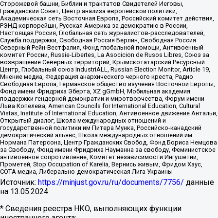
Сторожевой башни, Библии и трактатов Свидетелей Иеговы,
Гражданский Совет, Центр анализа европейской политики,
Академическая сеть Восточная Европа, Российский комитет действия,
РЭНД корпорейшн, Русская Америка за демократию в России,
Настоящая Россия, Глобальная сеть журналистов-расследователей,
Служба поддержки, Свободная Россия Берлин, Свободная Россия
Северный Рейн-Вестфалия, Фонд глобальной помощи, Антивоенный
комитет России, Russie-Libertes, La Asocicion de Rusos Libres, Союз за
возвращение Северных территорий, Крымскотатарский Ресурсный
Центр, Глобальный союз IndustriALL, Russian Election Monitor, Article 19,
Мнение медиа, Федерация анархического черного креста, Радио
Свободная Европа, Германское общество изучения Восточной Европы,
Фонд имени Фридриха Эберта, XZ gGmbH, Мобильная академия
поддержки гендерной демократии и миротворчества, Форум имени
Льва Копелева, American Councils for International Education, Cultural
Vistas, Institute of International Education, Антивоенное движение Антальи,
Открытый диалог, Школа международных отношений и
государственной политики им Питера Мунка, Российско-канадский
демократический альянс, Школа международных отношений им
Нормана Патерсона, Центр Гражданских Свобод, Фонд Бориса Немцова
за Свободу, Фонд имени Фридриха Науманна за свободу, Феминистское
антивоенное сопротивление, Комитет независимости Ингушетии,
Прометей, Stop Occupation of Karelia, Вернись живым, Фридом Хаус,
СОТА медиа, Либерально-демократическая Лига Украины
Источник:
https://minjust.gov.ru/ru/documents/7756/
данные
на
13.05.2024
* Сведения реестра НКО, выполняющих функции
иностранного агента: