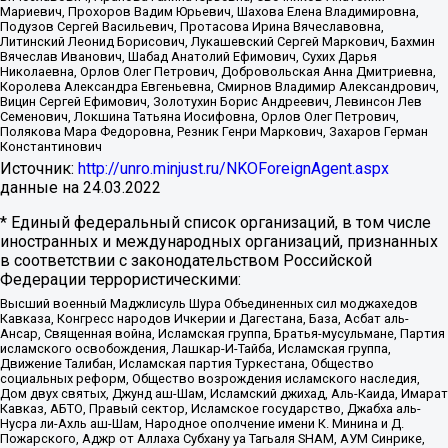
Мариевич, Прохоров Вадим Юрьевич, Шахова Елена Владимировна,
Подузов Сергей Васильевич, Протасова Ирина Вячеславовна,
Литинский Леонид Борисович, Лукашевский Сергей Маркович, Бахмин
Вячеслав Иванович, Шабад Анатолий Ефимович, Сухих Дарья
Николаевна, Орлов Олег Петрович, Добровольская Анна Дмитриевна,
Королева Александра Евгеньевна, Смирнов Владимир Александрович,
Вицин Сергей Ефимович, Золотухин Борис Андреевич, Левинсон Лев
Семенович, Локшина Татьяна Иосифовна, Орлов Олег Петрович,
Полякова Мара Федоровна, Резник Генри Маркович, Захаров Герман
Константинович
Источник:
http://unro.minjust.ru/NKOForeignAgent.aspx
данные на
24.03.2022
* Единый федеральный список организаций, в том числе
иностранных и международных организаций, признанных
в соответствии с законодательством Российской
Федерации террористическими:
Высший военный Маджлисуль Шура Объединенных сил моджахедов
Кавказа, Конгресс народов Ичкерии и Дагестана, База, Асбат аль-
Ансар, Священная война, Исламская группа, Братья-мусульмане, Партия
исламского освобождения, Лашкар-И-Тайба, Исламская группа,
Движение Талибан, Исламская партия Туркестана, Общество
социальных реформ, Общество возрождения исламского наследия,
Дом двух святых, Джунд аш-Шам, Исламский джихад, Аль-Каида, Имарат
Кавказ, АБТО, Правый сектор, Исламское государство, Джабха аль-
Нусра ли-Ахль аш-Шам, Народное ополчение имени К. Минина и Д.
Пожарского, Аджр от Аллаха Субхану уа Тагьаля SHAM, АУМ Синрике,