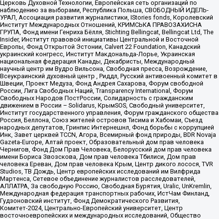
Церковь Духовной Технологии, Европейская сеть организаций по
наблюдению за выборами, Республика Польша, СВОБОДНЫЙ ИДЕЛЬ-
УРАЛ, Ассоциация развития журналистики, IStories fonds, Королевский
Институт Международных Отношений, КРИМСЬКА ПРАВОЗАХИСНА
ГРУПА, Фонд имени Генриха Бёлля, Stichting Bellingcat, Bellingcat Ltd, The
Insider, Институт правовой инициативы Центральной и Восточной
Европы, Фонд Открытой Эстонии, Calvert 22 Foundation, Канадский
украинский конгресс, Институт Макдональда-Лорье, Украинская
национальная федерация Канады, Декабристы, Международный
научный центр им Вудро Вильсона, Свободная пресса, Возрождение,
Всеукраинский духовный центр , Риддл, Русский антивоенный комитет в
Швеции, Проект Медуза, Фонд Андрея Сахарова, Форум свободной
России, Лига Свободных Наций, Transparеncy International, Форум
Свободных Народов ПостРоссии, Солидарность с гражданским
движением в России – Solidarus, КрымSOS, Свободный университет,
Институт государственного управления, Форум гражданского общества
Россия, Беллона, Союз жителей островов Тисима и Хабомаи, Съезд
народных депутатов, Гринпис Интернешнл, Фонд борьбы с коррупцией
Инк, Завет церквей TCCN, Агора, Всемирный фонд природы, BDR Novaja
Gazeta-Europe, Алтай проект, Образовательный дом прав человека
Чернигов, Фонд Дом Прав Человека, Белорусский дом прав человека
имени Бориса Звозскова, Дом прав человека Тбилиси, Дом прав
человека Ереван, Дом прав человека Крым, Центр дикого лосося, TVR
Studios, ТВ Дождь, Центр европейских исследований им Вилфрида
Мартенса, Сетевое объединение журналистов расследователей,
АЛЛАТРА, За свободную Россию, Свободная Бурятия, Uralic, UnKremlin,
Международная федерация транспортных рабочих, ИстЧам Финланд,
Гудзоновский институт, Фонд Демократического Развития,
Комитет-2024, Центрально-Европейский университет, Центр
восточноевропейских и международных исследований, Общество