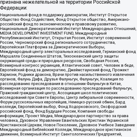
признана нежелательной на территории Российской
Федерации:
Национальный фонд в поддержку демократии, Институт Открытое
Общество Фонд Содействия, Фонд Открытое общество, Американо-
российский фонд по экономическому и правовому развитию,
Национальный Демократический Институт Международных Отношений,
MEDIA DEVELOPMENT INVESTMENT FUND, Международный
Республиканский Институт, Открытая Россия, Институт современной
России, Черноморский фонд регионального сотрудничества,
Европейская Платформа за Демократические Выборы,
Международный центр электоральных исследований, Германский фонд
Маршалла Соединенных Штатов, Тихоокеанский центр защиты
окружающей среды и природных ресурсов, Свободная Россия,
Всемирный конгресс украинцев, Атлантический совет, Человек в беде,
Европейский фонд за демократию, Джеймстаунский фонд, Прожект
Хармони, Родники дракона, Врачи против насильственного извлечения
органов, Фалунь Дафа, Друзья Фалуньгун, Фалуньгун, Коалиция по
расследованию преследования в отношении Фалуньгун в Китае,
Всемирная организация по расследованию преследований Фалуньгун,
Пражский гражданский центр, Ассоциация школ политических
исследований при Совете Европы, Центр либеральной современности,
Форум русскоязычных европейцев, Немецко-русский обмен, Бард
колледж, Европейский выбор, Фонд Ходорковского, Оксфордский
российский фонд, Фонд Будущее России, Компания свободы
информации, Проект Медиа, Международное партнерство за права
человека, Духовное Управление Евангельских Христиан Украинской
Христианской Церкви, Новое Поколение, Духовное Учебное Заведение
Международный Библейский Колледж, Международное христианское
движение, Всемирный Институт Саентологических Предприятий,