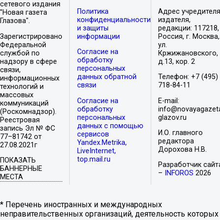
сетевого издания
Политика
Адрес учредителя
"Новая газета
конфиденциальности
издателя,
Глазова".
и защиты
редакции: 117218,
Зарегистрировано
информации
Россия, г. Москва,
Федеральной
ул.
Согласие на
службой по
Кржижановского,
обработку
надзору в сфере
д.13, кор. 2
персональных
связи,
данных обратной
Телефон: +7 (495)
информационных
связи
718-84-11
технологий и
массовых
Согласие на
E-mail:
коммуникаций
обработку
info@novayagazet
(Роскомнадзор).
персональных
glazov.ru
Реестровая
данных с помощью
запись Эл № ФС
И.О. главного
сервисов
77–81742 от
редактора
Yandex.Metrika,
27.08.2021г
Дорохова Н.В.
LiveInternet,
top.mail.ru
ПОКАЗАТЬ
Разработчик сайт
БАННЕРНЫЕ
–
INFOROS
2026
МЕСТА
* Перечень иностранных и международных
неправительственных организаций, деятельность которых