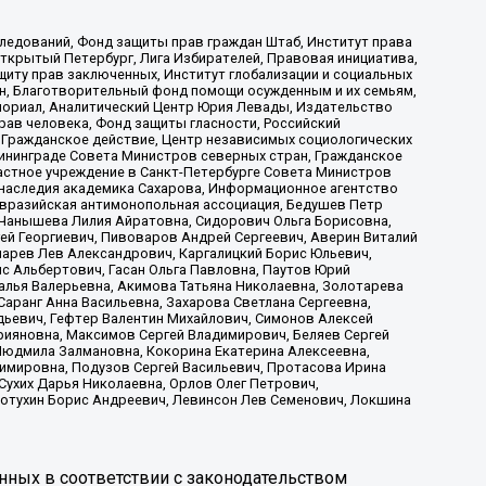
ледований, Фонд защиты прав граждан Штаб, Институт права
Открытый Петербург, Лига Избирателей, Правовая инициатива,
иту прав заключенных, Институт глобализации и социальных
н, Благотворительный фонд помощи осужденным и их семьям,
Мемориал, Аналитический Центр Юрия Левады, Издательство
рав человека, Фонд защиты гласности, Российский
 Гражданское действие, Центр независимых социологических
ининграде Совета Министров северных стран, Гражданское
астное учреждение в Санкт-Петербурге Совета Министров
 наследия академика Сахарова, Информационное агентство
Евразийская антимонопольная ассоциация, Бедушев Петр
 Чанышева Лилия Айратовна, Сидорович Ольга Борисовна,
гей Георгиевич, Пивоваров Андрей Сергеевич, Аверин Виталий
марев Лев Александрович, Каргалицкий Борис Юльевич,
с Альбертович, Гасан Ольга Павловна, Паутов Юрий
алья Валерьевна, Акимова Татьяна Николаевна, Золотарева
аранг Анна Васильевна, Захарова Светлана Сергеевна,
дьевич, Гефтер Валентин Михайлович, Симонов Алексей
рияновна, Максимов Сергей Владимирович, Беляев Сергей
 Людмила Залмановна, Кокорина Екатерина Алексеевна,
имировна, Подузов Сергей Васильевич, Протасова Ирина
Сухих Дарья Николаевна, Орлов Олег Петрович,
отухин Борис Андреевич, Левинсон Лев Семенович, Локшина
нных в соответствии с законодательством