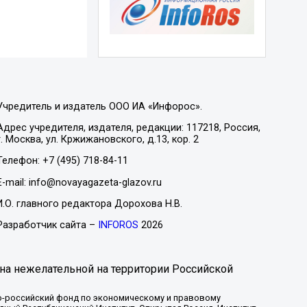
Учредитель и издатель ООО ИА «Инфорос».
Адрес учредителя, издателя, редакции: 117218, Россия,
г. Москва, ул. Кржижановского, д.13, кор. 2
Телефон: +7 (495) 718-84-11
E-mail: info@novayagazeta-glazov.ru
И.О. главного редактора Дорохова Н.В.
Разработчик сайта –
INFOROS
2026
на нежелательной на территории Российской
-российский фонд по экономическому и правовому