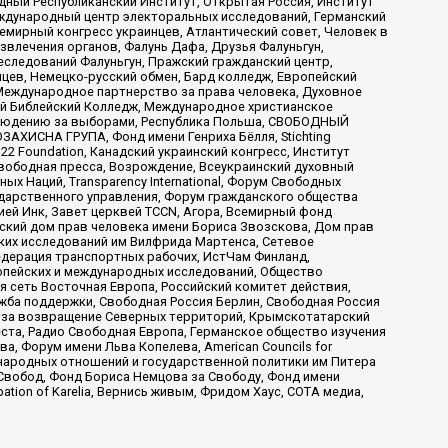
ый Республиканский Институт, Открытая Россия, Институт
ждународный центр электоральных исследований, Германский
мирный конгресс украинцев, Атлантический совет, Человек в
звлечения органов, Фалунь Дафа, Друзья Фалуньгун,
еследований Фалуньгун, Пражский гражданский центр,
цев, Немецко-русский обмен, Бард колледж, Европейский
Международное партнерство за права человека, Духовное
ый Библейский Колледж, Международное христианское
аблюдению за выборами, Республика Польша, СВОБОДНЫЙ
АХИСНА ГРУПА, Фонд имени Генриха Бёлля, Stichting
t 22 Foundation, Канадский украинский конгресс, Институт
вободная пресса, Возрождение, Всеукраинский духовный
х Наций, Transparеncy International, Форум Свободных
ударственного управления, Форум гражданского общества
ией Инк, Завет церквей TCCN, Агора, Всемирный фонд
сский дом прав человека имени Бориса Звозскова, Дом прав
ских исследований им Вилфрида Мартенса, Сетевое
едерация транспортных рабочих, ИстЧам Финланд,
ропейских и международных исследований, Общество
я сеть Восточная Европа, Российский комитет действия,
жба поддержки, Свободная Россия Берлин, Свободная Россия
оюз за возвращение Северных территорий, Крымскотатарский
 креста, Радио Свободная Европа, Германское общество изучения
 Форум имени Льва Копелева, American Councils for
международных отношений и государственной политики им Питера
Свобод, Фонд Бориса Немцова за Свободу, Фонд имени
ion of Karelia, Вернись живым, Фридом Хаус, СОТА медиа,