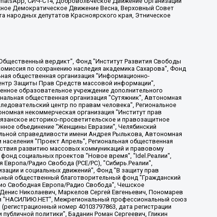
, WhatsApp, СИЧ-С14, Добровольческое Движение Организации
жное Демократическое Движение Весна, Верховный Совет
та народных депутатов Красноярского края, Этническое
, Дальневосточное общественное движение "Маяк", Санкт-Петербургская ЛГБТ-инициативная группа "Выход", Инициативная группа ЛГБТ+ "Реверс", Алексеев Андрей Викторович, Бекбулатова Таисия Львовна, Беляев Иван Михайлович, Владыкина Елена Сергеевна, Гельман Марат Александрович, Никульшина Вероника Юрьевна, Толоконникова Надежда Андреевна, Шендерович Виктор Анатольевич, Общество с ограниченной ответственностью "Данное сообщение", Общество с ограниченной ответственностью Издательский дом "Новая глава", Айнбиндер Александра Александровна, Московский комьюнити-центр для ЛГБТ+инициатив, Благотворительный фонд развития филантропии, Deutsche Welle (Германия, Kurt-Schumacher-Strasse 3, 53113 Bonn), Борзунова Мария Михайловна, Воробьев Виктор Викторович, Голубева Анна Львовна, Константинова Алла Михайловна, Малкова Ирина Владимировна, Мурадов Мурад Абдулгалимович, Осетинская Елизавета Николаевна, Понасенков Евгений Николаевич, Ганапольский Матвей Юрьевич, Киселев Евгений Алексеевич, Борухович Ирина Григорьевна, Дремин Иван Тимофеевич, Дубровский Дмитрий Викторович, Красноярская региональная общественная организация поддержки и развития альтернативных образовательных технологий и межкультурных коммуникаций "ИНТЕРРА", Маяковская Екатерина Алексеевна, Фейгин Марк Захарович, Филимонов Андрей Викторович, Дзугкоева Регина Николаевна, Доброхотов Роман Александрович, Дудь Юрий Александрович, Елкин Сергей Владимирович, Кругликов Кирилл Игоревич, Сабунаева Мария Леонидовна, Семенов Алексей Владимирович, Шаинян Карен Багратович, Шульман Екатерина Михайловна, Асафьев Артур Валерьевич, Вахштайн Виктор Семенович, Венедиктов Алексей Алексеевич, Лушникова Екатерина Евгеньевна, Волков Леонид Михайлович, Невзоров Александр Глебович, Пархоменко Сергей Борисович, Сироткин Ярослав Николаевич, Кара-Мурза Владимир Владимирович, Баранова Наталья Владимировна, Гозман Леонид Яковлевич, Кагарлицкий Борис Юльевич, Климарев Михаил Валерьевич, Милов Владимир Станиславович, Автономная некоммерческая организация Краснодарский центр современного искусства "Типография", Моргенштерн Алишер Тагирович, Соболь Любовь Эдуардовна, Общество с ограниченной ответственностью "ЛИЗА НОРМ", Каспаров Гарри Кимович, Ходорковский Михаил Борисович, Общество с ограниченной ответственностью "Апрельские тезисы", Данилович Ирина Брониславовна, Кашин Олег Владимирович, Петров Николай Владимирович, Пивоваров Алексей Владимирович, Соколов Михаил Владимирович, Цветкова Юлия Владимировна, Чичваркин Евгений Александрович, Комитет против пыток/Команда против пыток, Общество с ограниченной ответственностью "Первый научный", Общество с ограниченной ответственностью "Вертолет и ко", Белоцерковская Вероника Борисовна, Кац Максим Евгеньевич, Лазарева Татьяна Юрьевна, Шаведдинов Руслан Табризович, Яшин Илья Валерьевич, Общество с ограниченной ответственностью "Иноагент ААВ", Алешковский Дмитрий Петрович, Альбац Евгения Марковна, Быков Дмитрий Львович, Галямина Юлия Евгеньевна, Лойко Сергей Леонидович, Мартынов Кирилл Константинович, Медведев Сергей Александрович, Крашенинников Федор Геннадиевич, Гордеева Катерина Вл