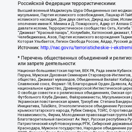
Российской Федерации террористическими:
Высший военный Маджлисуль Шура Объединенных сил моджахедо
мусульмане, Партия исламского освобождения, Лашкар-И-Тай
исламского наследия, Дом двух святых, Джунд аш-Шам, Ислам
ополчение имени К. Минина и Д. Пожарского, Аджр от Аллаха 
давлати исломи, Террористическое сообщество Сеть, Катиба Та
“Джамаат “Красный пахарь”, Колумбайн, Хатлонский джамаат, 
Челебиджихана, Азов, Партия исламского возрождения Таджи
Которая Улыбается, Легион Свобода России, Айдар, Русский 
Источник:
http://nac.gov.ru/terroristicheskie-i-ekstrem
* Перечень общественных объединений и религио
или запрете деятельности:
Национал-большевистская партия, ВЕК РА, Рада земли Кубан
Перуна, Мужская Духовная Семинария Староверов-Инглингов, 
общество, Джамаат мувахидов, Объединенный Вилайат Кабарды
Славянский союз, Формат-18, Благородный Орден Дьявола, А
национальное единство, Древнерусской Инглистической церк
О свободе совести и о религиозных объединениях, Омская ор
Футбольного Клуба Динамо, Файзрахманисты, Мусульманская р
Украинская повстанческая армия, Тризуб им. Степана Бандеры,
Инициатива, TulaSkins, Этнополитическое объединение Русски
крымскотатарского народа, Рубеж Севера, ТОЙС, О противоде
Независимость, Фирма, Молодежная правозащитная группа МПГ
Благотворительный пансионат Ак Умут, Русская республика Рус
Патриотический клуб-Новокузнецк/РПК, Сибирский державный 
Краснодара, Мужское государство, Народное объединение ру