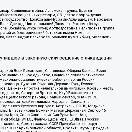
сар, Священная война, Исламская группа, Братья-
а, Общество социальных реформ, Общество возрождения
ое государство, Джабха аль-Нусра ли-Ахль аш-Шам, Народное
 Валь-Джихад, Чистопольский Джамаат, Рохнамо ба суи
nal Socialism/White Power, Артподготовка, Религиозная группа
атарский добровольческий батальон имени Номана
ка, Батал-Хаджи Белхороев, Маньяки Культ Убийц, Молодёжь
тупившее в законную силу решение о ликвидации
ардской Веси Беловодья, Славянская Община Капища Веды
ское национальное единство, Национал-социалистическое
 Национал-социалистическая рабочая партия России,
Череповца, Духовно-Родовая Держава Русь, Русское
з, Движение против нелегальной иммиграции, Кровь и Честь,
е единство, Северное Братство, Клуб Болельщиков
ода Щелковского района, Правый сектор, УНА - УНСО,
ие последователей инглиизма, Народная Социальная
 Коренного Русского народа г. Астрахани, ВОЛЯ, Меджлис
льц, В честь иконы Божией Матери Державная, Сектор 16,
рад Крю, Союз Славянских Сил Руси, Алля-Аят,
 свобода, W.H.С., Фалунь Дафа, Иртыш Ultras, Русский
вального, Совет граждан СССР Прикубанского округа г.
ФСР СССР Архангельской области, Проект Штурм, Граждане