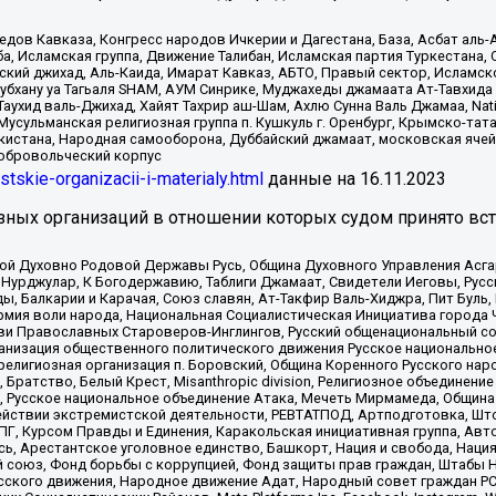
в Кавказа, Конгресс народов Ичкерии и Дагестана, База, Асбат аль-Ан
ба, Исламская группа, Движение Талибан, Исламская партия Туркестан
ский джихад, Аль-Каида, Имарат Кавказ, АБТО, Правый сектор, Исламск
Субхану уа Тагьаля SHAM, АУМ Синрике, Муджахеды джамаата Ат-Тавхида
ухид валь-Джихад, Хайят Тахрир аш-Шам, Ахлю Сунна Валь Джамаа, Natio
Мусульманская религиозная группа п. Кушкуль г. Оренбург, Крымско-т
кистана, Народная самооборона, Дуббайский джамаат, московская ячей
добровольческий корпус
istskie-organizacii-i-materialy.html
данные на
16.11.2023
зных организаций в отношении которых судом принято вс
ской Духовно Родовой Державы Русь, Община Духовного Управления Асг
Нурджулар, К Богодержавию, Таблиги Джамаат, Свидетели Иеговы, Рус
, Балкарии и Карачая, Союз славян, Ат-Такфир Валь-Хиджра, Пит Буль,
рмия воли народа, Национальная Социалистическая Инициатива города 
ви Православных Староверов-Инглингов, Русский общенациональный сою
ганизация общественного политического движения Русское национально
елигиозная организация п. Боровский, Община Коренного Русского нар
 Братство, Белый Крест, Misanthropic division, Религиозное объединен
е, Русское национальное объединение Атака, Мечеть Мирмамеда, Община
йствии экстремистской деятельности, РЕВТАТПОД, Артподготовка, Што
, Курсом Правды и Единения, Каракольская инициативная группа, Автог
ь, Арестантское уголовное единство, Башкорт, Нация и свобода, Нация и
союз, Фонд борьбы с коррупцией, Фонд защиты прав граждан, Штабы На
сского движения, Народное движение Адат, Народный совет граждан РС