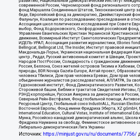
развитию, Национальный Демократический Институт Междуна
современной России, Черноморский фонд регионального сот
фонд Маршалла Соединенных Штатов, Тихоокеанский центр за
беде, Европейский фонд за демократию, Джеймстаунский фонд
Фалуньгун, Коалиция по расследованию преследования в отно
Ассоциация школ политических исследований при Совете Евр
выбор, Фонд Ходорковского, Оксфордский российский фонд, 
Управление Евангельских Христиан Украинской Христианской
движение, Всемирный Институт Саентологических Предприяти
ИДЕЛЬ-УРАЛ, Ассоциация развития журналистики, IStories fo
Bellingcat, Bellingcat Ltd, The Insider, Институт правовой ин
Макдональда-Лорье, Украинская национальная федерация Кан
центр , Риддл, Русский антивоенный комитет в Швеции, Проект
Народов ПостРоссии, Солидарность с гражданским движением 
Россия, Беллона, Союз жителей островов Тисима и Хабомаи, 
природы, BDR Novaja Gazeta-Europe, Алтай проект, Образова
человека Тбилиси, Дом прав человека Ереван, Дом прав челов
объединение журналистов расследователей, АЛЛАТРА, За своб
Гудзоновский институт, Фонд Демократического Развития, К
Сторожевой башни, Библии и трактатов Свидетелей Иеговы, Г
РЭНД корпорейшн, Русская Америка за демократию в России, 
Северный Рейн-Вестфалия, Фонд глобальной помощи, Антивоенн
Ресурсный Центр, Глобальный союз IndustriALL, Russian Electi
Восточной Европы, Фонд имени Фридриха Эберта, XZ gGmbH, М
International Education, Cultural Vistas, Institute of Intern
Мунка, Российско-канадский демократический альянс, Школа
Фридриха Науманна за свободу, Феминистское антивоенное соп
Либерально-демократическая Лига Украины
Источник:
https://minjust.gov.ru/ru/documents/7756/
д