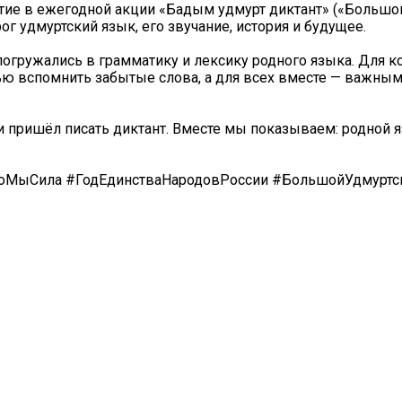
тие в ежегодной акции «Бадӟым удмурт диктант» («Большо
ог удмуртский язык, его звучание, история и будущее.
 погружались в грамматику и лексику родного языка. Для ко
тью вспомнить забытые слова, а для всех вместе — важны
и пришёл писать диктант. Вместе мы показываем: родной я
МыСила #ГодЕдинстваНародовРоссии #БольшойУдмуртс