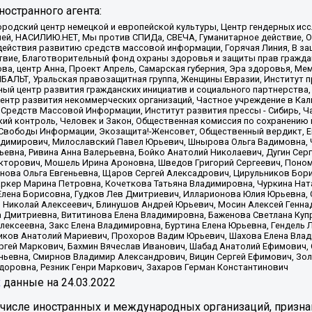
остранного агента:
родский центр немецкой и европейской культуры, Центр гендерных исс
ачей, НАСИЛИЮ.НЕТ, Мы против СПИДа, СВЕЧА, Гуманитарное действие, 
ействия развитию средств массовой информации, Горячая Линия, В защ
твие, Благотворительный фонд охраны здоровья и защиты прав гражда
 Сова, центр Анна, Проект Апрель, Самарская губерния, Эра здоровья, 
ИБАЛЬТ, Уральская правозащитная группа, Женщины Евразии, Институт п
ый центр развития гражданских инициатив и социального партнерства,
нтр развития некоммерческих организаций, Частное учреждение в Кал
 Средств Массовой Информации, Институт развития прессы - Сибирь, Ч
ий контроль, Человек и Закон, Общественная комиссия по сохранению
я Свободы Информации, Экозащита!-Женсовет, Общественный вердикт, 
ладимирович, Милославский Павел Юрьевич, Шнырова Ольга Вадимовна,
ьевна, Ривина Анна Валерьевна, Бойко Анатолий Николаевич, Дугин Сер
икторович, Мошель Ирина Ароновна, Шведов Григорий Сергеевич, Поно
нова Ольга Евгеньевна, Щаров Сергей Алексадрович, Цирульников Бори
ркер Марина Петровна, Кочеткова Татьяна Владимировна, Чуркина Нат
Елена Борисовна, Гудков Лев Дмитриевич, Илларионова Юлия Юрьевна, С
 Николай Алексеевич, Блинушов Андрей Юрьевич, Мосин Алексей Генна
а Дмитриевна, Вититинова Елена Владимировна, Баженова Светлана Куп
Алексеевна, Закс Елена Владимировна, Буртина Елена Юрьевна, Гендель
иков Анатолий Мариевич, Прохоров Вадим Юрьевич, Шахова Елена Влад
ргей Маркович, Бахмин Вячеслав Иванович, Шабад Анатолий Ефимович, 
ьевна, Смирнов Владимир Александрович, Вицин Сергей Ефимович, Зол
доровна, Резник Генри Маркович, Захаров Герман Константинович
x
данные на
24.03.2022
 числе иностранных и международных организаций, призна