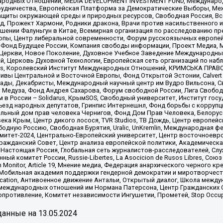
родных Отношений, MEDIA DEVELOPMENT INVESTMENT FUND, Международн
рудничества, Европейская Платформа за Демократические Выборы, Ме
щиты окружающей среды и природных ресурсов, Свободная Россия, Все
, Прожект Хармони, Родники дракона, Врачи против насильственного и
шении Фалуньгун в Китае, Всемирная организация по расследованию пр
опы, Центр либеральной современности, Форум русскоязычных европей
Фонд Будущее России, Компания свободы информации, Проект Медиа, 
 Церкви, Новое Поколение, Духовное Учебное Заведение Международн
й, Церковь Духовной Технологии, Европейская сеть организаций по н
nds, Королевский Институт Международных Отношений, КРИМСЬКА ПРАВОЗ
ициативы Центральной и Восточной Европы, Фонд Открытой Эстонии, Calver
ады, Декабристы, Международный научный центр им Вудро Вильсона, С
 Медуза, Фонд Андрея Сахарова, Форум свободной России, Лига Свободны
в России – Solidarus, КрымSOS, Свободный университет, Институт гос
Съезд народных депутатов, Гринпис Интернешнл, Фонд борьбы с коррупц
тельный дом прав человека Чернигов, Фонд Дом Прав Человека, Белору
ека Крым, Центр дикого лосося, TVR Studios, ТВ Дождь, Центр европей
одную Россию, Свободная Бурятия, Uralic, UnKremlin, Международная ф
омитет-2024, Центрально-Европейский университет, Центр восточноев
ражданский Совет, Центр анализа европейской политики, Академическа
Настоящая Россия, Глобальная сеть журналистов-расследователей, Слу
ый комитет России, Russie-Libertes, La Asocicion de Rusos Libres, С
on Monitor, Article 19, Мнение медиа, Федерация анархического черного
обильная академия поддержки гендерной демократии и миротворчества,
ational Education, Антивоенное движение Антальи, Открытый диалог, Школа 
 международных отношений им Нормана Патерсона, Центр Гражданских 
ротивление, Комитет независимости Ингушетии, Прометей, Stop Occupat
анные на
13.05.2024