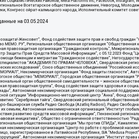
х Социалистических Районов, Meta Platforms Inc, Facebook, Instagram
Региональное Всетатарское общественное движение, Невоград, Молоде
ки, Конгресс ойрат-калмыцкого народа, Исполнительный комитет сове
анные на
03.05.2024
 "Мы против СПИДа", Камалягин Денис Николаевич, Маркелов Сергей Евгеньевич, Пономарев Лев Александрович, Савицкая Людмила Алексеевна, Автономная некоммерческая организация "Центр по работе с проблемой насилия "НАСИЛИЮ.НЕТ", Межрегиональный профессиональный союз работников здравоохранения "Альянс врачей", Юридическое лицо, зарегистрированное в Латвийской Республике, SIA "Medusa Project" (регистрационный номер 40103797863, дата регистрации 10.06.2014), Некоммерческая организация "Фонд по борьбе с коррупцией", Автономная некоммерческая организация "Институт права и публичной политики", Баданин Роман Сергеевич, Гликин Максим Александрович, Железнова Мария Михайловна, Лукьянова Юлия Сергеевна, Маетная Елизавета Витальевна, Маняхин Петр Борисович, Чуракова Ольга Владимировна, Ярош Юлия Петровна, Юридическое лицо "The Insider SIA", зарегистрированное в Риге, Латвийская Республика (дата регистрации 26.06.2015), являющееся администратором доменного имени интернет-издания "The Insider SIA", https://theins.ru, Постернак Алексей Евгеньевич, Рубин Михаил Аркадьевич, Анин Роман Александрович, Юридическое лицо Istories fonds, зарегистрированное в Латвийской Республике (регистрационный номер 50008295751, дата регистрации 24.02.2020), Великовский Дмитрий Александрович, Долинина Ирина Николаевна, Мароховская Алеся Алексеевна, Шлейнов Роман Юрьевич, Шмагун Олеся Валентиновна, Общество с ограниченной ответственностью "Альтаир 2021", Общество с ограниченной ответственностью "Вега 2021", Общество с ограниченной ответственностью "Главный редактор 2021", Общество с ограниченной ответственностью "Ромашки монолит", Важенков Артем Валерьевич, Ивановская областная общественная организация "Центр гендерных исследований", Гурман Юрий Альбертович, Медиапроект "ОВД-Инфо", Егоров Владимир Владимирович, Жилинский Владимир Александрович, Общество с ограниченной ответственностью "ЗП", Иванова София Юрьевна, Карезина Инна Павловна, Кильтау Екатерина Викторовна, Петров Алексей Викторович, Пискунов Сергей Евгеньевич, Смирнов Сергей Сергеевич, Тихонов Михаил Сергеевич, Общество с ограниченной ответственностью "ЖУРНАЛИСТ-ИНОСТРАННЫЙ АГЕНТ", Арапова Галина Юрьевна, Вольтская Татьяна Анатольевна, Американская компания "Mason G.E.S. Anonymous Foundation" (США), являющаяся владельцем интернет-издания https://mnews.world/, Компания "Stichting Bellingcat", зарегистрированная в Нидерландах (дата регистрации 11.07.2018), Захаров Андрей Вячеславович, Клепиковская Екатерина Дмитриевна, Общество с ограниченной ответственностью "МЕМО", Перл Роман Александрович, Симонов Евгений Алексеевич, Соловьева Елена Анатольевна, Сотников Даниил Владимирович, Сурначева Елизавета Дмитриевна, Автономная некоммерческая организация по защите прав человека и информированию населения "Якутия – Наше Мнение", Общество с ограниченной ответственностью "Москоу диджитал медиа", с 26.01.2023 Общество с ограниченной ответственностью "Чайка Белые сады", Ветошкина Валерия Валерьевна, Заговора Максим Александрович, Межрегиональное общественное движение "Российская ЛГБТ - сеть", Оленичев Максим Владимирович, Павлов Иван Юрьевич, Скворцова Елена Сергеевна, Общество с ограниченной ответственностью "Как бы инагент", Кочетков Игорь Викторович, Общество с ограниченной ответственностью "Честные выборы", Еланчик Олег Александрович, Общество с ограниченной ответственностью "Нобелевский призыв", Гималова Регина Эмилевна, Григорьев Андрей Валерьевич, Григорьева Алина Александровна, Ассоциация по содействию защите прав призывников, альтернативнослужащих и военнослужащих "Правозащитная группа "Гражданин.Армия.Право", Хисамова Регина Фаритовна, Автономная некоммерческая организация по реализации социально-правовых программ "Лилит"