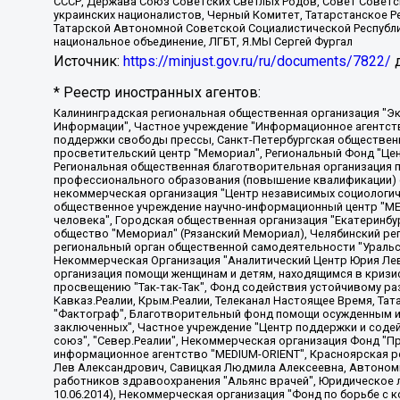
СССР, Держава Союз Советских Светлых Родов, Совет Советски
украинских националистов, Черный Комитет, Татарстанское 
Татарской Автономной Советской Социалистической Республи
национальное объединение, ЛГБТ, Я.МЫ Сергей Фургал
Источник:
https://minjust.gov.ru/ru/documents/7822/
д
* Реестр иностранных агентов:
Калининградская региональная общественная организация "Экозащита!-Женсовет", Фонд содействия защите прав и свобод граждан "Общественный вердикт", Фонд "Институт Развития Свободы Информации", Частное учреждение "Информационное агентство МЕМО. РУ", Региональная общественная организация "Общественная комиссия по сохранению наследия академика Сахарова", Фонд поддержки свободы прессы, Санкт-Петербургская общественная правозащитная организация "Гражданский контроль", Межрегиональная общественная организация "Информационно-просветительский центр "Мемориал", Региональный Фонд "Центр Защиты Прав Средств Массовой Информации", с 05.12.2023 Фонд "Центр Защиты Прав Средств массовой информации", Региональная общественная благотворительная организация помощи беженцам и мигрантам "Гражданское содействие", Негосударственное образовательное учреждение дополнительного профессионального образования (повышение квалификации) специалистов "АКАДЕМИЯ ПО ПРАВАМ ЧЕЛОВЕКА", Свердловская региональная общественная организация "Сутяжник", Автономная некоммерческая организация "Центр независимых социологических исследований", Союз общественных объединений "Российский исследовательский центр по правам человека", Региональное общественное учреждение научно-информационный центр "МЕМОРИАЛ", Некоммерческая организация "Фонд защиты гласности", Автономная некоммерческая организация "Институт прав человека", Городская общественная организация "Екатеринбургское общество "МЕМОРИАЛ", Городская общественная организация "Рязанское историко-просветительское и правозащитное общество "Мемориал" (Рязанский Мемориал), Челябинский региональный орган общественной самодеятельности – женское общественное объединение "Женщины Евразии", Челябинский региональный орган общественной самодеятельности "Уральская правозащитная группа", Фонд содействия защите здоровья и социальной справедливости имени Андрея Рылькова, Автономная Некоммерческая Организация "Аналитический Центр Юрия Левады", Автономная некоммерческая организация социальной поддержки населения "Проект Апрель", Региональная общественная организация помощи женщинам и детям, находящимся в кризисной ситуации "Информационно-методический центр "Анна", Фонд содействия развитию массовых коммуникаций и правовому просвещению "Так-так-Так", Фонд содействия устойчивому развитию "Серебряная тайга", Свердловский региональный общественный фонд социальных проектов "Новое время", "Idel.Реалии", Кавказ.Реалии, Крым.Реалии, Телеканал Настоящее Время, Татаро-башкирская служба Радио Свобода (Azatliq Radiosi), Радио Свободная Европа/Радио Свобода (PCE/PC), "Сибирь.Реалии", "Фактограф", Благотворительный фонд помощи осужденным и их семьям, Автономная некоммерческая организация "Институт глобализации и социальных движений", Фонд "В защиту прав заключенных", Частное учреждение "Центр поддержки и содействия развитию средств массовой информации", Пензенский региональный общественный благотворительный фонд "Гражданский союз", "Север.Реалии", Некоммерческая организация Фонд "Правовая инициатива", Общество с ограниченной ответственностью "Радио Свободная Европа/Радио Свобода", Чешское информационное агентство "MEDIUM-ORIENT", Красноярская региональная общественная организация