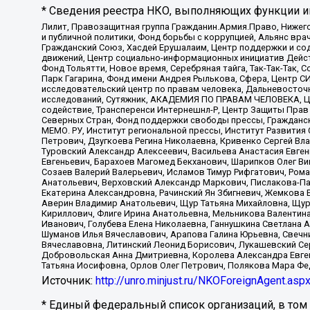
* Сведения реестра НКО, выполняющих функции ин
Лилит, Правозащитная группа Гражданин.Армия.Право, Нижего
и публичной политики, Фонд борьбы с коррупцией, Альянс вр
Гражданский Союз, Хасдей Ерушалаим, Центр поддержки и сод
движений, Центр социально-информационных инициатив Дейс
Фонд Тольятти, Новое время, Серебряная тайга, Так-Так-Так,
Парк Гагарина, Фонд имени Андрея Рылькова, Сфера, Центр С
исследовательский центр по правам человека, Дальневосточн
исследований, Сутяжник, АКАДЕМИЯ ПО ПРАВАМ ЧЕЛОВЕКА, Це
содействие, Трансперенси Интернешнл-Р, Центр Защиты Прав
Северных Стран, Фонд поддержки свободы прессы, Гражданск
МЕМО. РУ, Институт региональной прессы, Институт Развити
Петрович, Дзугкоева Регина Николаевна, Кривенко Сергей В
Туровский Александр Алексеевич, Васильева Анастасия Евген
Евгеньевич, Барахоев Магомед Бекханович, Шарипков Олег В
Созаев Валерий Валерьевич, Исламов Тимур Рифгатович, Рома
Анатольевич, Верховский Александр Маркович, Пислакова-Па
Екатерина Александровна, Рачинский Ян Збигневич, Жемкова 
Аверин Владимир Анатольевич, Щур Татьяна Михайловна, Щур
Кириллович, Флиге Ирина Анатольевна, Мельникова Валентин
Иванович, Голубева Елена Николаевна, Ганнушкина Светлана 
Шуманов Илья Вячеславович, Арапова Галина Юрьевна, Свечн
Вячеславовна, Литинский Леонид Борисович, Лукашевский Се
Добровольская Анна Дмитриевна, Королева Александра Евген
Татьяна Иосифовна, Орлов Олег Петрович, Полякова Мара Фе
Источник:
http://unro.minjust.ru/NKOForeignAgent.asp
* Единый федеральный список организаций, в том