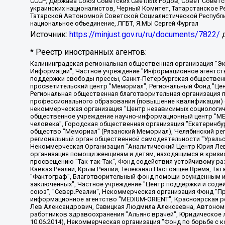
СССР, Держава Союз Советских Светлых Родов, Совет Советски
украинских националистов, Черный Комитет, Татарстанское 
Татарской Автономной Советской Социалистической Республи
национальное объединение, ЛГБТ, Я.МЫ Сергей Фургал
Источник:
https://minjust.gov.ru/ru/documents/7822/
д
* Реестр иностранных агентов:
Калининградская региональная общественная организация "Экозащита!-Женсовет", Фонд содействия защите прав и свобод граждан "Общественный вердикт", Фонд "Институт Развития Свободы Информации", Частное учреждение "Информационное агентство МЕМО. РУ", Региональная общественная организация "Общественная комиссия по сохранению наследия академика Сахарова", Фонд поддержки свободы прессы, Санкт-Петербургская общественная правозащитная организация "Гражданский контроль", Межрегиональная общественная организация "Информационно-просветительский центр "Мемориал", Региональный Фонд "Центр Защиты Прав Средств Массовой Информации", с 05.12.2023 Фонд "Центр Защиты Прав Средств массовой информации", Региональная общественная благотворительная организация помощи беженцам и мигрантам "Гражданское содействие", Негосударственное образовательное учреждение дополнительного профессионального образования (повышение квалификации) специалистов "АКАДЕМИЯ ПО ПРАВАМ ЧЕЛОВЕКА", Свердловская региональная общественная организация "Сутяжник", Автономная некоммерческая организация "Центр независимых социологических исследований", Союз общественных объединений "Российский исследовательский центр по правам человека", Региональное общественное учреждение научно-информационный центр "МЕМОРИАЛ", Некоммерческая организация "Фонд защиты гласности", Автономная некоммерческая организация "Институт прав человека", Городская общественная организация "Екатеринбургское общество "МЕМОРИАЛ", Городская общественная организация "Рязанское историко-просветительское и правозащитное общество "Мемориал" (Рязанский Мемориал), Челябинский региональный орган общественной самодеятельности – женское общественное объединение "Женщины Евразии", Челябинский региональный орган общественной самодеятельности "Уральская правозащитная группа", Фонд содействия защите здоровья и социальной справедливости имени Андрея Рылькова, Автономная Некоммерческая Организация "Аналитический Центр Юрия Левады", Автономная некоммерческая организация социальной поддержки населения "Проект Апрель", Региональная общественная организация помощи женщинам и детям, находящимся в кризисной ситуации "Информационно-методический центр "Анна", Фонд содействия развитию массовых коммуникаций и правовому просвещению "Так-так-Так", Фонд содействия устойчивому развитию "Серебряная тайга", Свердловский региональный общественный фонд социальных проектов "Новое время", "Idel.Реалии", Кавказ.Реалии, Крым.Реалии, Телеканал Настоящее Время, Татаро-башкирская служба Радио Свобода (Azatliq Radiosi), Радио Свободная Европа/Радио Свобода (PCE/PC), "Сибирь.Реалии", "Фактограф", Благотворительный фонд помощи осужденным и их семьям, Автономная некоммерческая организация "Институт глобализации и социальных движений", Фонд "В защиту прав заключенных", Частное учреждение "Центр поддержки и содействия развитию средств массовой информации", Пензенский региональный общественный благотворительный фонд "Гражданский союз", "Север.Реалии", Некоммерческая организация Фонд "Правовая инициатива", Общество с ограниченной ответственностью "Радио Свободная Европа/Радио Свобода", Чешское информационное агентство "MEDIUM-ORIENT", Красноярская региональная общественная организация