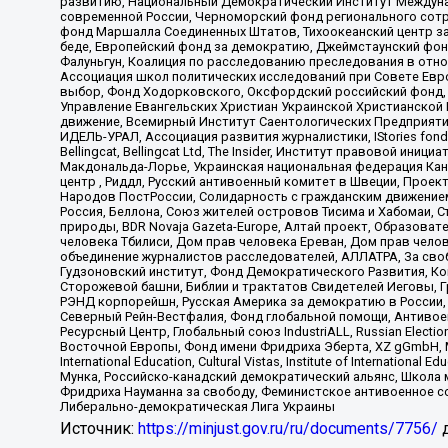
развитию, Национальный Демократический Институт Междуна
современной России, Черноморский фонд регионального сот
фонд Маршалла Соединенных Штатов, Тихоокеанский центр за
беде, Европейский фонд за демократию, Джеймстаунский фонд
Фалуньгун, Коалиция по расследованию преследования в отно
Ассоциация школ политических исследований при Совете Евр
выбор, Фонд Ходорковского, Оксфордский российский фонд, 
Управление Евангельских Христиан Украинской Христианской
движение, Всемирный Институт Саентологических Предприяти
ИДЕЛЬ-УРАЛ, Ассоциация развития журналистики, IStories fo
Bellingcat, Bellingcat Ltd, The Insider, Институт правовой ин
Макдональда-Лорье, Украинская национальная федерация Кан
центр , Риддл, Русский антивоенный комитет в Швеции, Проект
Народов ПостРоссии, Солидарность с гражданским движением 
Россия, Беллона, Союз жителей островов Тисима и Хабомаи, 
природы, BDR Novaja Gazeta-Europe, Алтай проект, Образова
человека Тбилиси, Дом прав человека Ереван, Дом прав челов
объединение журналистов расследователей, АЛЛАТРА, За своб
Гудзоновский институт, Фонд Демократического Развития, К
Сторожевой башни, Библии и трактатов Свидетелей Иеговы, Г
РЭНД корпорейшн, Русская Америка за демократию в России, 
Северный Рейн-Вестфалия, Фонд глобальной помощи, Антивоенн
Ресурсный Центр, Глобальный союз IndustriALL, Russian Electi
Восточной Европы, Фонд имени Фридриха Эберта, XZ gGmbH, М
International Education, Cultural Vistas, Institute of Intern
Мунка, Российско-канадский демократический альянс, Школа
Фридриха Науманна за свободу, Феминистское антивоенное соп
Либерально-демократическая Лига Украины
Источник:
https://minjust.gov.ru/ru/documents/7756/
д