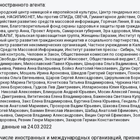
остранного агента:
родский центр немецкой и европейской культуры, Центр гендерных исс
ачей, НАСИЛИЮ.НЕТ, Мы против СПИДа, СВЕЧА, Гуманитарное действие, 
ействия развитию средств массовой информации, Горячая Линия, В защ
твие, Благотворительный фонд охраны здоровья и защиты прав гражда
 Сова, центр Анна, Проект Апрель, Самарская губерния, Эра здоровья, 
ИБАЛЬТ, Уральская правозащитная группа, Женщины Евразии, Институт п
ый центр развития гражданских инициатив и социального партнерства,
нтр развития некоммерческих организаций, Частное учреждение в Кал
 Средств Массовой Информации, Институт развития прессы - Сибирь, Ч
ий контроль, Человек и Закон, Общественная комиссия по сохранению
я Свободы Информации, Экозащита!-Женсовет, Общественный вердикт, 
ладимирович, Милославский Павел Юрьевич, Шнырова Ольга Вадимовна,
ьевна, Ривина Анна Валерьевна, Бойко Анатолий Николаевич, Дугин Сер
икторович, Мошель Ирина Ароновна, Шведов Григорий Сергеевич, Поно
нова Ольга Евгеньевна, Щаров Сергей Алексадрович, Цирульников Бори
ркер Марина Петровна, Кочеткова Татьяна Владимировна, Чуркина Нат
Елена Борисовна, Гудков Лев Дмитриевич, Илларионова Юлия Юрьевна, С
 Николай Алексеевич, Блинушов Андрей Юрьевич, Мосин Алексей Генна
а Дмитриевна, Вититинова Елена Владимировна, Баженова Светлана Куп
Алексеевна, Закс Елена Владимировна, Буртина Елена Юрьевна, Гендель
иков Анатолий Мариевич, Прохоров Вадим Юрьевич, Шахова Елена Влад
ргей Маркович, Бахмин Вячеслав Иванович, Шабад Анатолий Ефимович, 
ьевна, Смирнов Владимир Александрович, Вицин Сергей Ефимович, Зол
доровна, Резник Генри Маркович, Захаров Герман Константинович
x
данные на
24.03.2022
 числе иностранных и международных организаций, призна