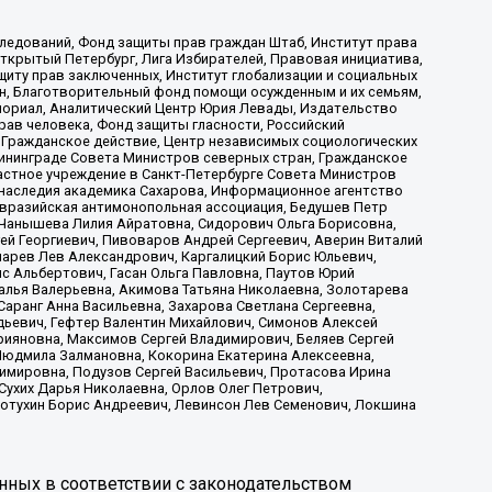
ледований, Фонд защиты прав граждан Штаб, Институт права
Открытый Петербург, Лига Избирателей, Правовая инициатива,
иту прав заключенных, Институт глобализации и социальных
н, Благотворительный фонд помощи осужденным и их семьям,
Мемориал, Аналитический Центр Юрия Левады, Издательство
рав человека, Фонд защиты гласности, Российский
 Гражданское действие, Центр независимых социологических
ининграде Совета Министров северных стран, Гражданское
астное учреждение в Санкт-Петербурге Совета Министров
 наследия академика Сахарова, Информационное агентство
Евразийская антимонопольная ассоциация, Бедушев Петр
 Чанышева Лилия Айратовна, Сидорович Ольга Борисовна,
гей Георгиевич, Пивоваров Андрей Сергеевич, Аверин Виталий
марев Лев Александрович, Каргалицкий Борис Юльевич,
с Альбертович, Гасан Ольга Павловна, Паутов Юрий
алья Валерьевна, Акимова Татьяна Николаевна, Золотарева
аранг Анна Васильевна, Захарова Светлана Сергеевна,
дьевич, Гефтер Валентин Михайлович, Симонов Алексей
рияновна, Максимов Сергей Владимирович, Беляев Сергей
 Людмила Залмановна, Кокорина Екатерина Алексеевна,
имировна, Подузов Сергей Васильевич, Протасова Ирина
Сухих Дарья Николаевна, Орлов Олег Петрович,
отухин Борис Андреевич, Левинсон Лев Семенович, Локшина
нных в соответствии с законодательством