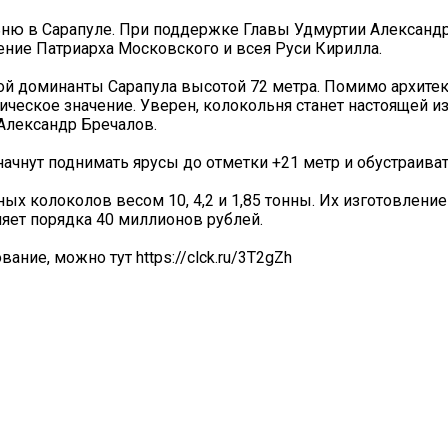
ю в Сарапуле. При поддержке Главы Удмуртии Александ
ение Патриарха Московского и всея Руси Кирилла.
ой доминанты Сарапула высотой 72 метра. Помимо архите
рическое значение. Уверен, колокольня станет настоящей 
 Александр Бречалов.
начнут поднимать ярусы до отметки +21 метр и обустраива
х колоколов весом 10, 4,2 и 1,85 тонны. Их изготовление
ляет порядка 40 миллионов рублей.
вание, можно тут https://clck.ru/3T2gZh