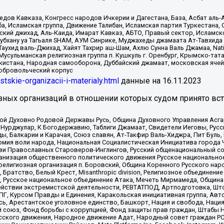
в Кавказа, Конгресс народов Ичкерии и Дагестана, База, Асбат аль-Ан
ба, Исламская группа, Движение Талибан, Исламская партия Туркестан
ский джихад, Аль-Каида, Имарат Кавказ, АБТО, Правый сектор, Исламск
Субхану уа Тагьаля SHAM, АУМ Синрике, Муджахеды джамаата Ат-Тавхида
ухид валь-Джихад, Хайят Тахрир аш-Шам, Ахлю Сунна Валь Джамаа, Natio
Мусульманская религиозная группа п. Кушкуль г. Оренбург, Крымско-т
кистана, Народная самооборона, Дуббайский джамаат, московская ячей
добровольческий корпус
istskie-organizacii-i-materialy.html
данные на
16.11.2023
зных организаций в отношении которых судом принято вс
ской Духовно Родовой Державы Русь, Община Духовного Управления Асг
Нурджулар, К Богодержавию, Таблиги Джамаат, Свидетели Иеговы, Рус
, Балкарии и Карачая, Союз славян, Ат-Такфир Валь-Хиджра, Пит Буль,
рмия воли народа, Национальная Социалистическая Инициатива города 
ви Православных Староверов-Инглингов, Русский общенациональный сою
ганизация общественного политического движения Русское национально
елигиозная организация п. Боровский, Община Коренного Русского нар
 Братство, Белый Крест, Misanthropic division, Религиозное объединен
е, Русское национальное объединение Атака, Мечеть Мирмамеда, Община
йствии экстремистской деятельности, РЕВТАТПОД, Артподготовка, Што
, Курсом Правды и Единения, Каракольская инициативная группа, Автог
ь, Арестантское уголовное единство, Башкорт, Нация и свобода, Нация и
союз, Фонд борьбы с коррупцией, Фонд защиты прав граждан, Штабы На
сского движения, Народное движение Адат, Народный совет граждан РС