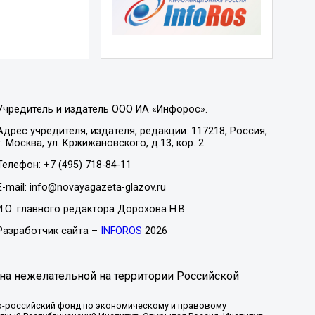
Учредитель и издатель ООО ИА «Инфорос».
Адрес учредителя, издателя, редакции: 117218, Россия,
г. Москва, ул. Кржижановского, д.13, кор. 2
Телефон: +7 (495) 718-84-11
E-mail: info@novayagazeta-glazov.ru
И.О. главного редактора Дорохова Н.В.
Разработчик сайта –
INFOROS
2026
на нежелательной на территории Российской
-российский фонд по экономическому и правовому