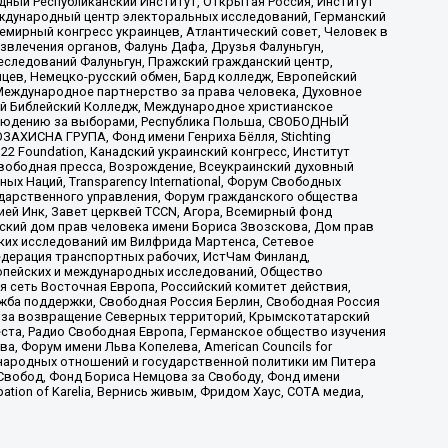
ый Республиканский Институт, Открытая Россия, Институт
ждународный центр электоральных исследований, Германский
мирный конгресс украинцев, Атлантический совет, Человек в
звлечения органов, Фалунь Дафа, Друзья Фалуньгун,
еследований Фалуньгун, Пражский гражданский центр,
цев, Немецко-русский обмен, Бард колледж, Европейский
Международное партнерство за права человека, Духовное
ый Библейский Колледж, Международное христианское
аблюдению за выборами, Республика Польша, СВОБОДНЫЙ
АХИСНА ГРУПА, Фонд имени Генриха Бёлля, Stichting
t 22 Foundation, Канадский украинский конгресс, Институт
вободная пресса, Возрождение, Всеукраинский духовный
х Наций, Transparеncy International, Форум Свободных
ударственного управления, Форум гражданского общества
ией Инк, Завет церквей TCCN, Агора, Всемирный фонд
сский дом прав человека имени Бориса Звозскова, Дом прав
ских исследований им Вилфрида Мартенса, Сетевое
едерация транспортных рабочих, ИстЧам Финланд,
ропейских и международных исследований, Общество
я сеть Восточная Европа, Российский комитет действия,
жба поддержки, Свободная Россия Берлин, Свободная Россия
оюз за возвращение Северных территорий, Крымскотатарский
 креста, Радио Свободная Европа, Германское общество изучения
 Форум имени Льва Копелева, American Councils for
международных отношений и государственной политики им Питера
Свобод, Фонд Бориса Немцова за Свободу, Фонд имени
ion of Karelia, Вернись живым, Фридом Хаус, СОТА медиа,