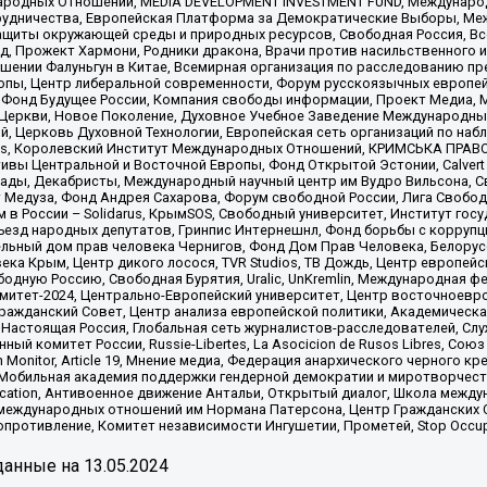
родных Отношений, MEDIA DEVELOPMENT INVESTMENT FUND, Международн
рудничества, Европейская Платформа за Демократические Выборы, Ме
щиты окружающей среды и природных ресурсов, Свободная Россия, Все
, Прожект Хармони, Родники дракона, Врачи против насильственного и
шении Фалуньгун в Китае, Всемирная организация по расследованию пр
опы, Центр либеральной современности, Форум русскоязычных европей
Фонд Будущее России, Компания свободы информации, Проект Медиа, 
 Церкви, Новое Поколение, Духовное Учебное Заведение Международн
й, Церковь Духовной Технологии, Европейская сеть организаций по н
nds, Королевский Институт Международных Отношений, КРИМСЬКА ПРАВОЗ
ициативы Центральной и Восточной Европы, Фонд Открытой Эстонии, Calver
ады, Декабристы, Международный научный центр им Вудро Вильсона, С
 Медуза, Фонд Андрея Сахарова, Форум свободной России, Лига Свободны
в России – Solidarus, КрымSOS, Свободный университет, Институт гос
Съезд народных депутатов, Гринпис Интернешнл, Фонд борьбы с коррупц
тельный дом прав человека Чернигов, Фонд Дом Прав Человека, Белору
ека Крым, Центр дикого лосося, TVR Studios, ТВ Дождь, Центр европей
одную Россию, Свободная Бурятия, Uralic, UnKremlin, Международная ф
омитет-2024, Центрально-Европейский университет, Центр восточноев
ражданский Совет, Центр анализа европейской политики, Академическа
Настоящая Россия, Глобальная сеть журналистов-расследователей, Слу
ый комитет России, Russie-Libertes, La Asocicion de Rusos Libres, С
on Monitor, Article 19, Мнение медиа, Федерация анархического черного
обильная академия поддержки гендерной демократии и миротворчества,
ational Education, Антивоенное движение Антальи, Открытый диалог, Школа 
 международных отношений им Нормана Патерсона, Центр Гражданских 
ротивление, Комитет независимости Ингушетии, Прометей, Stop Occupat
анные на
13.05.2024