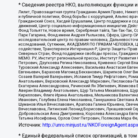
* Сведения реестра НКО, выполняющих функции ин
Лилит, Правозащитная группа Гражданин.Армия.Право, Нижего
и публичной политики, Фонд борьбы с коррупцией, Альянс вр
Гражданский Союз, Хасдей Ерушалаим, Центр поддержки и сод
движений, Центр социально-информационных инициатив Дейс
Фонд Тольятти, Новое время, Серебряная тайга, Так-Так-Так,
Парк Гагарина, Фонд имени Андрея Рылькова, Сфера, Центр С
исследовательский центр по правам человека, Дальневосточн
исследований, Сутяжник, АКАДЕМИЯ ПО ПРАВАМ ЧЕЛОВЕКА, Це
содействие, Трансперенси Интернешнл-Р, Центр Защиты Прав
Северных Стран, Фонд поддержки свободы прессы, Гражданск
МЕМО. РУ, Институт региональной прессы, Институт Развити
Петрович, Дзугкоева Регина Николаевна, Кривенко Сергей В
Туровский Александр Алексеевич, Васильева Анастасия Евген
Евгеньевич, Барахоев Магомед Бекханович, Шарипков Олег В
Созаев Валерий Валерьевич, Исламов Тимур Рифгатович, Рома
Анатольевич, Верховский Александр Маркович, Пислакова-Па
Екатерина Александровна, Рачинский Ян Збигневич, Жемкова 
Аверин Владимир Анатольевич, Щур Татьяна Михайловна, Щур
Кириллович, Флиге Ирина Анатольевна, Мельникова Валентин
Иванович, Голубева Елена Николаевна, Ганнушкина Светлана 
Шуманов Илья Вячеславович, Арапова Галина Юрьевна, Свечн
Вячеславовна, Литинский Леонид Борисович, Лукашевский Се
Добровольская Анна Дмитриевна, Королева Александра Евген
Татьяна Иосифовна, Орлов Олег Петрович, Полякова Мара Фе
Источник:
http://unro.minjust.ru/NKOForeignAgent.asp
* Единый федеральный список организаций, в том