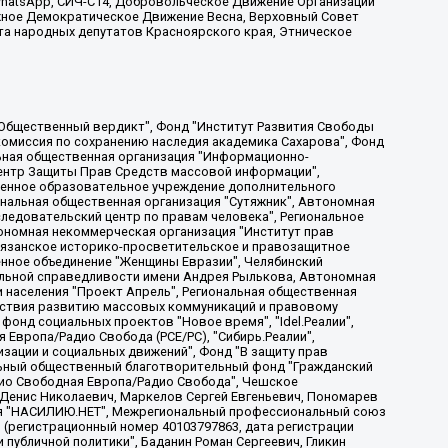
, WhatsApp, СИЧ-С14, Добровольческое Движение Организации
жное Демократическое Движение Весна, Верховный Совет
та народных депутатов Красноярского края, Этническое
, Дальневосточное общественное движение "Маяк", Санкт-Петербургская ЛГБТ-инициативная группа "Выход", Инициативная группа ЛГБТ+ "Реверс", Алексеев Андрей Викторович, Бекбулатова Таисия Львовна, Беляев Иван Михайлович, Владыкина Елена Сергеевна, Гельман Марат Александрович, Никульшина Вероника Юрьевна, Толоконникова Надежда Андреевна, Шендерович Виктор Анатольевич, Общество с ограниченной ответственностью "Данное сообщение", Общество с ограниченной ответственностью Издательский дом "Новая глава", Айнбиндер Александра Александровна, Московский комьюнити-центр для ЛГБТ+инициатив, Благотворительный фонд развития филантропии, Deutsche Welle (Германия, Kurt-Schumacher-Strasse 3, 53113 Bonn), Борзунова Мария Михайловна, Воробьев Виктор Викторович, Голубева Анна Львовна, Константинова Алла Михайловна, Малкова Ирина Владимировна, Мурадов Мурад Абдулгалимович, Осетинская Елизавета Николаевна, Понасенков Евгений Николаевич, Ганапольский Матвей Юрьевич, Киселев Евгений Алексеевич, Борухович Ирина Григорьевна, Дремин Иван Тимофеевич, Дубровский Дмитрий Викторович, Красноярская региональная общественная организация поддержки и развития альтернативных образовательных технологий и межкультурных коммуникаций "ИНТЕРРА", Маяковская Екатерина Алексеевна, Фейгин Марк Захарович, Филимонов Андрей Викторович, Дзугкоева Регина Николаевна, Доброхотов Роман Александрович, Дудь Юрий Александрович, Елкин Сергей Владимирович, Кругликов Кирилл Игоревич, Сабунаева Мария Леонидовна, Семенов Алексей Владимирович, Шаинян Карен Багратович, Шульман Екатерина Михайловна, Асафьев Артур Валерьевич, Вахштайн Виктор Семенович, Венедиктов Алексей Алексеевич, Лушникова Екатерина Евгеньевна, Волков Леонид Михайлович, Невзоров Александр Глебович, Пархоменко Сергей Борисович, Сироткин Ярослав Николаевич, Кара-Мурза Владимир Владимирович, Баранова Наталья Владимировна, Гозман Леонид Яковлевич, Кагарлицкий Борис Юльевич, Климарев Михаил Валерьевич, Милов Владимир Станиславович, Автономная некоммерческая организация Краснодарский центр современного искусства "Типография", Моргенштерн Алишер Тагирович, Соболь Любовь Эдуардовна, Общество с ограниченной ответственностью "ЛИЗА НОРМ", Каспаров Гарри Кимович, Ходорковский Михаил Борисович, Общество с ограниченной ответственностью "Апрельские тезисы", Данилович Ирина Брониславовна, Кашин Олег Владимирович, Петров Николай Владимирович, Пивоваров Алексей Владимирович, Соколов Михаил Владимирович, Цветкова Юлия Владимировна, Чичваркин Евгений Александрович, Комитет против пыток/Команда против пыток, Общество с ограниченной ответственностью "Первый научный", Общество с ограниченной ответственностью "Вертолет и ко", Белоцерковская Вероника Борисовна, Кац Максим Евгеньевич, Лазарева Татьяна Юрьевна, Шаведдинов Руслан Табризович, Яшин Илья Валерьевич, Общество с ограниченной ответственностью "Иноагент ААВ", Алешковский Дмитрий Петрович, Альбац Евгения Марковна, Быков Дмитрий Львович, Галямина Юлия Евгеньевна, Лойко Сергей Леонидович, Мартынов Кирилл Константинович, Медведев Сергей Александрович, Крашенинников Федор Геннадиевич, Гордеева Катерина Вл