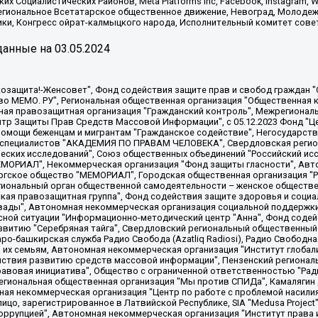
х Социалистических Районов, Meta Platforms Inc, Facebook, Instagram
Региональное Всетатарское общественное движение, Невоград, Молоде
ки, Конгресс ойрат-калмыцкого народа, Исполнительный комитет сове
анные на
03.05.2024
 "Мы против СПИДа", Камалягин Денис Николаевич, Маркелов Сергей Евгеньевич, Пономарев Лев Александрович, Савицкая Людмила Алексеевна, Автономная некоммерческая организация "Центр по работе с проблемой насилия "НАСИЛИЮ.НЕТ", Межрегиональный профессиональный союз работников здравоохранения "Альянс врачей", Юридическое лицо, зарегистрированное в Латвийской Республике, SIA "Medusa Project" (регистрационный номер 40103797863, дата регистрации 10.06.2014), Некоммерческая организация "Фонд по борьбе с коррупцией", Автономная некоммерческая организация "Институт права и публичной политики", Баданин Роман Сергеевич, Гликин Максим Александрович, Железнова Мария Михайловна, Лукьянова Юлия Сергеевна, Маетная Елизавета Витальевна, Маняхин Петр Борисович, Чуракова Ольга Владимировна, Ярош Юлия Петровна, Юридическое лицо "The Insider SIA", зарегистрированное в Риге, Латвийская Республика (дата регистрации 26.06.2015), являющееся администратором доменного имени интернет-издания "The Insider SIA", https://theins.ru, Постернак Алексей Евгеньевич, Рубин Михаил Аркадьевич, Анин Роман Александрович, Юридическое лицо Istories fonds, зарегистрированное в Латвийской Республике (регистрационный номер 50008295751, дата регистрации 24.02.2020), Великовский Дмитрий Александрович, Долинина Ирина Николаевна, Мароховская Алеся Алексеевна, Шлейнов Роман Юрьевич, Шмагун Олеся Валентиновна, Общество с ограниченной ответственностью "Альтаир 2021", Общество с ограниченной ответственностью "Вега 2021", Общество с ограниченной ответственностью "Главный редактор 2021", Общество с ограниченной ответственностью "Ромашки монолит", Важенков Артем Валерьевич, Ивановская областная общественная организация "Центр гендерных исследований", Гурман Юрий Альбертович, Медиапроект "ОВД-Инфо", Егоров Владимир Владимирович, Жилинский Владимир Александрович, Общество с ограниченной ответственностью "ЗП", Иванова София Юрьевна, Карезина Инна Павловна, Кильтау Екатерина Викторовна, Петров Алексей Викторович, Пискунов Сергей Евгеньевич, Смирнов Сергей Сергеевич, Тихонов Михаил Сергеевич, Общество с ограниченной ответственностью "ЖУРНАЛИСТ-ИНОСТРАННЫЙ АГЕНТ", Арапова Галина Юрьевна, Вольтская Татьяна Анатольевна, Американская компания "Mason G.E.S. Anonymous Foundation" (США), являющаяся владельцем интернет-издания https://mnews.world/, Компания "Stichting Bellingcat", зарегистрированная в Нидерландах (дата регистрации 11.07.2018), Захаров Андрей Вячеславович, Клепиковская Екатерина Дмитриевна, Общество с ограниченной ответственностью "МЕМО", Перл Роман Александрович, Симонов Евгений Алексеевич, Соловьева Елена Анатольевна, Сотников Даниил Владимирович, Сурначева Елизавета Дмитриевна, Автономная некоммерческая организация по защите прав человека и информированию населения "Якутия – Наше Мнение", Общество с ограниченной ответственностью "Москоу диджитал медиа", с 26.01.2023 Общество с ограниченной ответственностью "Чайка Белые сады", Ветошкина Валерия Валерьевна, Заговора Максим Александрович, Межрегиональное общественное движение "Российская ЛГБТ - сеть", Оленичев Максим Владимирович, Павлов Иван Юрьевич, Скворцова Елена Сергеевна, Общество с ограниченной ответственностью "Как бы инагент", Кочетков Игорь Викторович, Общество с ограниченной ответственностью "Честные выборы", Еланчик Олег Александрович, Общество с ограниченной ответственностью "Нобелевский призыв", Гималова Регина Эмилевна, Григорьев Андрей Валерьевич, Григорьева Алина Александровна, Ассоциация по содействию защите прав призывников, альтернативнослужащих и военнослужащих "Правозащитная группа "Гражданин.Армия.Право", Хисамова Регина Фаритовна, Автономная некоммерческая организация по реализации социально-правовых программ "Лилит"