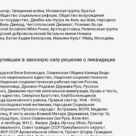
сар, Священная война, Исламская группа, Братья-
а, Общество социальных реформ, Общество возрождения
ое государство, Джабха аль-Нусра ли-Ахль аш-Шам, Народное
 Валь-Джихад, Чистопольский Джамаат, Рохнамо ба суи
nal Socialism/White Power, Артподготовка, Религиозная группа
атарский добровольческий батальон имени Номана
ка, Батал-Хаджи Белхороев, Маньяки Культ Убийц, Молодёжь
тупившее в законную силу решение о ликвидации
ардской Веси Беловодья, Славянская Община Капища Веды
ское национальное единство, Национал-социалистическое
 Национал-социалистическая рабочая партия России,
Череповца, Духовно-Родовая Держава Русь, Русское
з, Движение против нелегальной иммиграции, Кровь и Честь,
е единство, Северное Братство, Клуб Болельщиков
ода Щелковского района, Правый сектор, УНА - УНСО,
ие последователей инглиизма, Народная Социальная
 Коренного Русского народа г. Астрахани, ВОЛЯ, Меджлис
льц, В честь иконы Божией Матери Державная, Сектор 16,
рад Крю, Союз Славянских Сил Руси, Алля-Аят,
 свобода, W.H.С., Фалунь Дафа, Иртыш Ultras, Русский
вального, Совет граждан СССР Прикубанского округа г.
ФСР СССР Архангельской области, Проект Штурм, Граждане