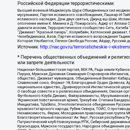
Российской Федерации террористическими:
Высший военный Маджлисуль Шура Объединенных сил моджахедо
мусульмане, Партия исламского освобождения, Лашкар-И-Тай
исламского наследия, Дом двух святых, Джунд аш-Шам, Ислам
ополчение имени К. Минина и Д. Пожарского, Аджр от Аллаха 
давлати исломи, Террористическое сообщество Сеть, Катиба Та
“Джамаат “Красный пахарь”, Колумбайн, Хатлонский джамаат, 
Челебиджихана, Азов, Партия исламского возрождения Таджи
Которая Улыбается, Легион Свобода России, Айдар, Русский 
Источник:
http://nac.gov.ru/terroristicheskie-i-ekstrem
* Перечень общественных объединений и религио
или запрете деятельности:
Национал-большевистская партия, ВЕК РА, Рада земли Кубан
Перуна, Мужская Духовная Семинария Староверов-Инглингов, 
общество, Джамаат мувахидов, Объединенный Вилайат Кабарды
Славянский союз, Формат-18, Благородный Орден Дьявола, А
национальное единство, Древнерусской Инглистической церк
О свободе совести и о религиозных объединениях, Омская ор
Футбольного Клуба Динамо, Файзрахманисты, Мусульманская р
Украинская повстанческая армия, Тризуб им. Степана Бандеры,
Инициатива, TulaSkins, Этнополитическое объединение Русски
крымскотатарского народа, Рубеж Севера, ТОЙС, О противоде
Независимость, Фирма, Молодежная правозащитная группа МПГ
Благотворительный пансионат Ак Умут, Русская республика Рус
Патриотический клуб-Новокузнецк/РПК, Сибирский державный 
Краснодара, Мужское государство, Народное объединение ру