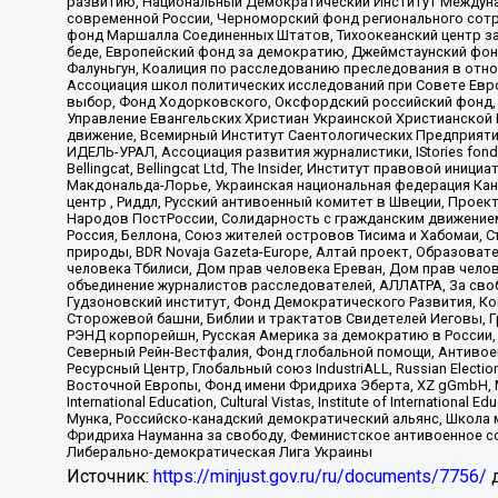
развитию, Национальный Демократический Институт Междуна
современной России, Черноморский фонд регионального сот
фонд Маршалла Соединенных Штатов, Тихоокеанский центр за
беде, Европейский фонд за демократию, Джеймстаунский фонд
Фалуньгун, Коалиция по расследованию преследования в отно
Ассоциация школ политических исследований при Совете Евр
выбор, Фонд Ходорковского, Оксфордский российский фонд, 
Управление Евангельских Христиан Украинской Христианской
движение, Всемирный Институт Саентологических Предприяти
ИДЕЛЬ-УРАЛ, Ассоциация развития журналистики, IStories fo
Bellingcat, Bellingcat Ltd, The Insider, Институт правовой ин
Макдональда-Лорье, Украинская национальная федерация Кан
центр , Риддл, Русский антивоенный комитет в Швеции, Проект
Народов ПостРоссии, Солидарность с гражданским движением 
Россия, Беллона, Союз жителей островов Тисима и Хабомаи, 
природы, BDR Novaja Gazeta-Europe, Алтай проект, Образова
человека Тбилиси, Дом прав человека Ереван, Дом прав челов
объединение журналистов расследователей, АЛЛАТРА, За своб
Гудзоновский институт, Фонд Демократического Развития, К
Сторожевой башни, Библии и трактатов Свидетелей Иеговы, Г
РЭНД корпорейшн, Русская Америка за демократию в России, 
Северный Рейн-Вестфалия, Фонд глобальной помощи, Антивоенн
Ресурсный Центр, Глобальный союз IndustriALL, Russian Electi
Восточной Европы, Фонд имени Фридриха Эберта, XZ gGmbH, М
International Education, Cultural Vistas, Institute of Intern
Мунка, Российско-канадский демократический альянс, Школа
Фридриха Науманна за свободу, Феминистское антивоенное соп
Либерально-демократическая Лига Украины
Источник:
https://minjust.gov.ru/ru/documents/7756/
д