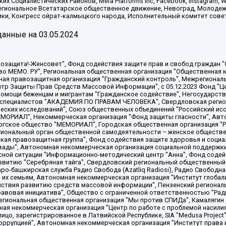
х Социалистических Районов, Meta Platforms Inc, Facebook, Instagram
Региональное Всетатарское общественное движение, Невоград, Молоде
ки, Конгресс ойрат-калмыцкого народа, Исполнительный комитет сове
анные на
03.05.2024
 "Мы против СПИДа", Камалягин Денис Николаевич, Маркелов Сергей Евгеньевич, Пономарев Лев Александрович, Савицкая Людмила Алексеевна, Автономная некоммерческая организация "Центр по работе с проблемой насилия "НАСИЛИЮ.НЕТ", Межрегиональный профессиональный союз работников здравоохранения "Альянс врачей", Юридическое лицо, зарегистрированное в Латвийской Республике, SIA "Medusa Project" (регистрационный номер 40103797863, дата регистрации 10.06.2014), Некоммерческая организация "Фонд по борьбе с коррупцией", Автономная некоммерческая организация "Институт права и публичной политики", Баданин Роман Сергеевич, Гликин Максим Александрович, Железнова Мария Михайловна, Лукьянова Юлия Сергеевна, Маетная Елизавета Витальевна, Маняхин Петр Борисович, Чуракова Ольга Владимировна, Ярош Юлия Петровна, Юридическое лицо "The Insider SIA", зарегистрированное в Риге, Латвийская Республика (дата регистрации 26.06.2015), являющееся администратором доменного имени интернет-издания "The Insider SIA", https://theins.ru, Постернак Алексей Евгеньевич, Рубин Михаил Аркадьевич, Анин Роман Александрович, Юридическое лицо Istories fonds, зарегистрированное в Латвийской Республике (регистрационный номер 50008295751, дата регистрации 24.02.2020), Великовский Дмитрий Александрович, Долинина Ирина Николаевна, Мароховская Алеся Алексеевна, Шлейнов Роман Юрьевич, Шмагун Олеся Валентиновна, Общество с ограниченной ответственностью "Альтаир 2021", Общество с ограниченной ответственностью "Вега 2021", Общество с ограниченной ответственностью "Главный редактор 2021", Общество с ограниченной ответственностью "Ромашки монолит", Важенков Артем Валерьевич, Ивановская областная общественная организация "Центр гендерных исследований", Гурман Юрий Альбертович, Медиапроект "ОВД-Инфо", Егоров Владимир Владимирович, Жилинский Владимир Александрович, Общество с ограниченной ответственностью "ЗП", Иванова София Юрьевна, Карезина Инна Павловна, Кильтау Екатерина Викторовна, Петров Алексей Викторович, Пискунов Сергей Евгеньевич, Смирнов Сергей Сергеевич, Тихонов Михаил Сергеевич, Общество с ограниченной ответственностью "ЖУРНАЛИСТ-ИНОСТРАННЫЙ АГЕНТ", Арапова Галина Юрьевна, Вольтская Татьяна Анатольевна, Американская компания "Mason G.E.S. Anonymous Foundation" (США), являющаяся владельцем интернет-издания https://mnews.world/, Компания "Stichting Bellingcat", зарегистрированная в Нидерландах (дата регистрации 11.07.2018), Захаров Андрей Вячеславович, Клепиковская Екатерина Дмитриевна, Общество с ограниченной ответственностью "МЕМО", Перл Роман Александрович, Симонов Евгений Алексеевич, Соловьева Елена Анатольевна, Сотников Даниил Владимирович, Сурначева Елизавета Дмитриевна, Автономная некоммерческая организация по защите прав человека и информированию населения "Якутия – Наше Мнение", Общество с ограниченной ответственностью "Москоу диджитал медиа", с 26.01.2023 Общество с ограниченной ответственностью "Чайка Белые сады", Ветошкина Валерия Валерьевна, Заговора Максим Александрович, Межрегиональное общественное движение "Российская ЛГБТ - сеть", Оленичев Максим Владимирович, Павлов Иван Юрьевич, Скворцова Елена Сергеевна, Общество с ограниченной ответственностью "Как бы инагент", Кочетков Игорь Викторович, Общество с ограниченной ответственностью "Честные выборы", Еланчик Олег Александрович, Общество с ограниченной ответственностью "Нобелевский призыв", Гималова Регина Эмилевна, Григорьев Андрей Валерьевич, Григорьева Алина Александровна, Ассоциация по содействию защите прав призывников, альтернативнослужащих и военнослужащих "Правозащитная группа "Гражданин.Армия.Право", Хисамова Регина Фаритовна, Автономная некоммерческая организация по реализации социально-правовых программ "Лилит"