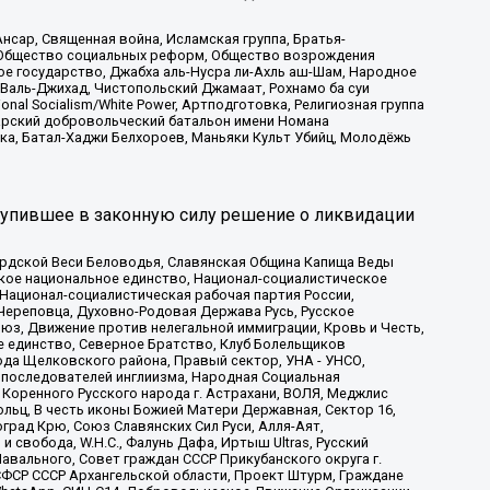
сар, Священная война, Исламская группа, Братья-
а, Общество социальных реформ, Общество возрождения
ое государство, Джабха аль-Нусра ли-Ахль аш-Шам, Народное
 Валь-Джихад, Чистопольский Джамаат, Рохнамо ба суи
nal Socialism/White Power, Артподготовка, Религиозная группа
атарский добровольческий батальон имени Номана
ка, Батал-Хаджи Белхороев, Маньяки Культ Убийц, Молодёжь
тупившее в законную силу решение о ликвидации
ардской Веси Беловодья, Славянская Община Капища Веды
ское национальное единство, Национал-социалистическое
 Национал-социалистическая рабочая партия России,
Череповца, Духовно-Родовая Держава Русь, Русское
з, Движение против нелегальной иммиграции, Кровь и Честь,
е единство, Северное Братство, Клуб Болельщиков
ода Щелковского района, Правый сектор, УНА - УНСО,
ие последователей инглиизма, Народная Социальная
 Коренного Русского народа г. Астрахани, ВОЛЯ, Меджлис
льц, В честь иконы Божией Матери Державная, Сектор 16,
рад Крю, Союз Славянских Сил Руси, Алля-Аят,
 свобода, W.H.С., Фалунь Дафа, Иртыш Ultras, Русский
вального, Совет граждан СССР Прикубанского округа г.
ФСР СССР Архангельской области, Проект Штурм, Граждане