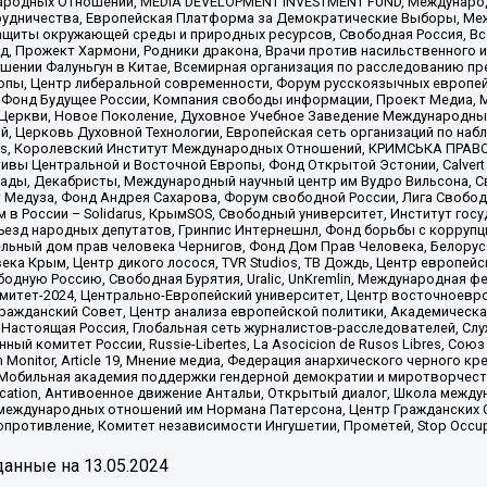
родных Отношений, MEDIA DEVELOPMENT INVESTMENT FUND, Международн
рудничества, Европейская Платформа за Демократические Выборы, Ме
щиты окружающей среды и природных ресурсов, Свободная Россия, Все
, Прожект Хармони, Родники дракона, Врачи против насильственного и
шении Фалуньгун в Китае, Всемирная организация по расследованию пр
опы, Центр либеральной современности, Форум русскоязычных европей
Фонд Будущее России, Компания свободы информации, Проект Медиа, 
 Церкви, Новое Поколение, Духовное Учебное Заведение Международн
й, Церковь Духовной Технологии, Европейская сеть организаций по н
nds, Королевский Институт Международных Отношений, КРИМСЬКА ПРАВОЗ
ициативы Центральной и Восточной Европы, Фонд Открытой Эстонии, Calver
ады, Декабристы, Международный научный центр им Вудро Вильсона, С
 Медуза, Фонд Андрея Сахарова, Форум свободной России, Лига Свободны
в России – Solidarus, КрымSOS, Свободный университет, Институт гос
Съезд народных депутатов, Гринпис Интернешнл, Фонд борьбы с коррупц
тельный дом прав человека Чернигов, Фонд Дом Прав Человека, Белору
ека Крым, Центр дикого лосося, TVR Studios, ТВ Дождь, Центр европей
одную Россию, Свободная Бурятия, Uralic, UnKremlin, Международная ф
омитет-2024, Центрально-Европейский университет, Центр восточноев
ражданский Совет, Центр анализа европейской политики, Академическа
Настоящая Россия, Глобальная сеть журналистов-расследователей, Слу
ый комитет России, Russie-Libertes, La Asocicion de Rusos Libres, С
on Monitor, Article 19, Мнение медиа, Федерация анархического черного
обильная академия поддержки гендерной демократии и миротворчества,
ational Education, Антивоенное движение Антальи, Открытый диалог, Школа 
 международных отношений им Нормана Патерсона, Центр Гражданских 
ротивление, Комитет независимости Ингушетии, Прометей, Stop Occupat
анные на
13.05.2024