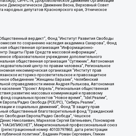
, WhatsApp, СИЧ-С14, Добровольческое Движение Организации
жное Демократическое Движение Весна, Верховный Совет
та народных депутатов Красноярского края, Этническое
, Дальневосточное общественное движение "Маяк", Санкт-Петербургская ЛГБТ-инициативная группа "Выход", Инициативная группа ЛГБТ+ "Реверс", Алексеев Андрей Викторович, Бекбулатова Таисия Львовна, Беляев Иван Михайлович, Владыкина Елена Сергеевна, Гельман Марат Александрович, Никульшина Вероника Юрьевна, Толоконникова Надежда Андреевна, Шендерович Виктор Анатольевич, Общество с ограниченной ответственностью "Данное сообщение", Общество с ограниченной ответственностью Издательский дом "Новая глава", Айнбиндер Александра Александровна, Московский комьюнити-центр для ЛГБТ+инициатив, Благотворительный фонд развития филантропии, Deutsche Welle (Германия, Kurt-Schumacher-Strasse 3, 53113 Bonn), Борзунова Мария Михайловна, Воробьев Виктор Викторович, Голубева Анна Львовна, Константинова Алла Михайловна, Малкова Ирина Владимировна, Мурадов Мурад Абдулгалимович, Осетинская Елизавета Николаевна, Понасенков Евгений Николаевич, Ганапольский Матвей Юрьевич, Киселев Евгений Алексеевич, Борухович Ирина Григорьевна, Дремин Иван Тимофеевич, Дубровский Дмитрий Викторович, Красноярская региональная общественная организация поддержки и развития альтернативных образовательных технологий и межкультурных коммуникаций "ИНТЕРРА", Маяковская Екатерина Алексеевна, Фейгин Марк Захарович, Филимонов Андрей Викторович, Дзугкоева Регина Николаевна, Доброхотов Роман Александрович, Дудь Юрий Александрович, Елкин Сергей Владимирович, Кругликов Кирилл Игоревич, Сабунаева Мария Леонидовна, Семенов Алексей Владимирович, Шаинян Карен Багратович, Шульман Екатерина Михайловна, Асафьев Артур Валерьевич, Вахштайн Виктор Семенович, Венедиктов Алексей Алексеевич, Лушникова Екатерина Евгеньевна, Волков Леонид Михайлович, Невзоров Александр Глебович, Пархоменко Сергей Борисович, Сироткин Ярослав Николаевич, Кара-Мурза Владимир Владимирович, Баранова Наталья Владимировна, Гозман Леонид Яковлевич, Кагарлицкий Борис Юльевич, Климарев Михаил Валерьевич, Милов Владимир Станиславович, Автономная некоммерческая организация Краснодарский центр современного искусства "Типография", Моргенштерн Алишер Тагирович, Соболь Любовь Эдуардовна, Общество с ограниченной ответственностью "ЛИЗА НОРМ", Каспаров Гарри Кимович, Ходорковский Михаил Борисович, Общество с ограниченной ответственностью "Апрельские тезисы", Данилович Ирина Брониславовна, Кашин Олег Владимирович, Петров Николай Владимирович, Пивоваров Алексей Владимирович, Соколов Михаил Владимирович, Цветкова Юлия Владимировна, Чичваркин Евгений Александрович, Комитет против пыток/Команда против пыток, Общество с ограниченной ответственностью "Первый научный", Общество с ограниченной ответственностью "Вертолет и ко", Белоцерковская Вероника Борисовна, Кац Максим Евгеньевич, Лазарева Татьяна Юрьевна, Шаведдинов Руслан Табризович, Яшин Илья Валерьевич, Общество с ограниченной ответственностью "Иноагент ААВ", Алешковский Дмитрий Петрович, Альбац Евгения Марковна, Быков Дмитрий Львович, Галямина Юлия Евгеньевна, Лойко Сергей Леонидович, Мартынов Кирилл Константинович, Медведев Сергей Александрович, Крашенинников Федор Геннадиевич, Гордеева Катерина Вл