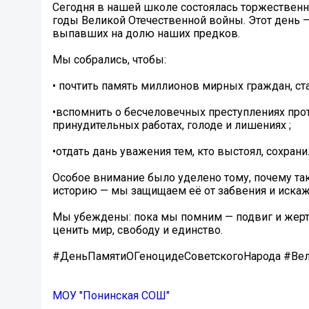
Сегодня в нашей школе состоялась торжественн
годы Великой Отечественной войны. Этот день —
выпавших на долю наших предков. ️
Мы собрались, чтобы:
• почтить память миллионов мирных граждан, ст
•вспомнить о бесчеловечных преступлениях прот
принудительных работах, голоде и лишениях ;
•отдать дань уважения тем, кто выстоял, сохран
Особое внимание было уделено тому, почему так
историю — мы защищаем её от забвения и искаж
Мы убеждены: пока мы помним — подвиг и жертва
ценить мир, свободу и единство. ️
#ДеньПамятиОГеноцидеСоветскогоНарода #Вел
МОУ "Понинская СОШ"