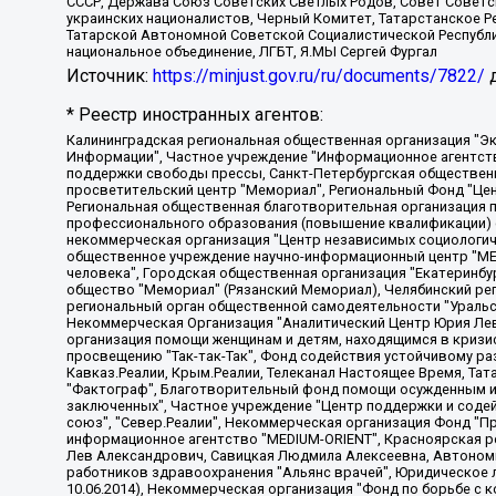
СССР, Держава Союз Советских Светлых Родов, Совет Советски
украинских националистов, Черный Комитет, Татарстанское 
Татарской Автономной Советской Социалистической Республи
национальное объединение, ЛГБТ, Я.МЫ Сергей Фургал
Источник:
https://minjust.gov.ru/ru/documents/7822/
д
* Реестр иностранных агентов:
Калининградская региональная общественная организация "Экозащита!-Женсовет", Фонд содействия защите прав и свобод граждан "Общественный вердикт", Фонд "Институт Развития Свободы Информации", Частное учреждение "Информационное агентство МЕМО. РУ", Региональная общественная организация "Общественная комиссия по сохранению наследия академика Сахарова", Фонд поддержки свободы прессы, Санкт-Петербургская общественная правозащитная организация "Гражданский контроль", Межрегиональная общественная организация "Информационно-просветительский центр "Мемориал", Региональный Фонд "Центр Защиты Прав Средств Массовой Информации", с 05.12.2023 Фонд "Центр Защиты Прав Средств массовой информации", Региональная общественная благотворительная организация помощи беженцам и мигрантам "Гражданское содействие", Негосударственное образовательное учреждение дополнительного профессионального образования (повышение квалификации) специалистов "АКАДЕМИЯ ПО ПРАВАМ ЧЕЛОВЕКА", Свердловская региональная общественная организация "Сутяжник", Автономная некоммерческая организация "Центр независимых социологических исследований", Союз общественных объединений "Российский исследовательский центр по правам человека", Региональное общественное учреждение научно-информационный центр "МЕМОРИАЛ", Некоммерческая организация "Фонд защиты гласности", Автономная некоммерческая организация "Институт прав человека", Городская общественная организация "Екатеринбургское общество "МЕМОРИАЛ", Городская общественная организация "Рязанское историко-просветительское и правозащитное общество "Мемориал" (Рязанский Мемориал), Челябинский региональный орган общественной самодеятельности – женское общественное объединение "Женщины Евразии", Челябинский региональный орган общественной самодеятельности "Уральская правозащитная группа", Фонд содействия защите здоровья и социальной справедливости имени Андрея Рылькова, Автономная Некоммерческая Организация "Аналитический Центр Юрия Левады", Автономная некоммерческая организация социальной поддержки населения "Проект Апрель", Региональная общественная организация помощи женщинам и детям, находящимся в кризисной ситуации "Информационно-методический центр "Анна", Фонд содействия развитию массовых коммуникаций и правовому просвещению "Так-так-Так", Фонд содействия устойчивому развитию "Серебряная тайга", Свердловский региональный общественный фонд социальных проектов "Новое время", "Idel.Реалии", Кавказ.Реалии, Крым.Реалии, Телеканал Настоящее Время, Татаро-башкирская служба Радио Свобода (Azatliq Radiosi), Радио Свободная Европа/Радио Свобода (PCE/PC), "Сибирь.Реалии", "Фактограф", Благотворительный фонд помощи осужденным и их семьям, Автономная некоммерческая организация "Институт глобализации и социальных движений", Фонд "В защиту прав заключенных", Частное учреждение "Центр поддержки и содействия развитию средств массовой информации", Пензенский региональный общественный благотворительный фонд "Гражданский союз", "Север.Реалии", Некоммерческая организация Фонд "Правовая инициатива", Общество с ограниченной ответственностью "Радио Свободная Европа/Радио Свобода", Чешское информационное агентство "MEDIUM-ORIENT", Красноярская региональная общественная организация