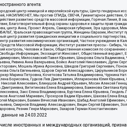
остранного агента:
родский центр немецкой и европейской культуры, Центр гендерных исс
ачей, НАСИЛИЮ.НЕТ, Мы против СПИДа, СВЕЧА, Гуманитарное действие, 
ействия развитию средств массовой информации, Горячая Линия, В защ
твие, Благотворительный фонд охраны здоровья и защиты прав гражда
 Сова, центр Анна, Проект Апрель, Самарская губерния, Эра здоровья, 
ИБАЛЬТ, Уральская правозащитная группа, Женщины Евразии, Институт п
ый центр развития гражданских инициатив и социального партнерства,
нтр развития некоммерческих организаций, Частное учреждение в Кал
 Средств Массовой Информации, Институт развития прессы - Сибирь, Ч
ий контроль, Человек и Закон, Общественная комиссия по сохранению
я Свободы Информации, Экозащита!-Женсовет, Общественный вердикт, 
ладимирович, Милославский Павел Юрьевич, Шнырова Ольга Вадимовна,
ьевна, Ривина Анна Валерьевна, Бойко Анатолий Николаевич, Дугин Сер
икторович, Мошель Ирина Ароновна, Шведов Григорий Сергеевич, Поно
нова Ольга Евгеньевна, Щаров Сергей Алексадрович, Цирульников Бори
ркер Марина Петровна, Кочеткова Татьяна Владимировна, Чуркина Нат
Елена Борисовна, Гудков Лев Дмитриевич, Илларионова Юлия Юрьевна, С
 Николай Алексеевич, Блинушов Андрей Юрьевич, Мосин Алексей Генна
а Дмитриевна, Вититинова Елена Владимировна, Баженова Светлана Куп
Алексеевна, Закс Елена Владимировна, Буртина Елена Юрьевна, Гендель
иков Анатолий Мариевич, Прохоров Вадим Юрьевич, Шахова Елена Влад
ргей Маркович, Бахмин Вячеслав Иванович, Шабад Анатолий Ефимович, 
ьевна, Смирнов Владимир Александрович, Вицин Сергей Ефимович, Зол
доровна, Резник Генри Маркович, Захаров Герман Константинович
x
данные на
24.03.2022
 числе иностранных и международных организаций, призна