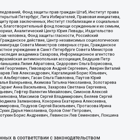
ледований, Фонд защиты прав граждан Штаб, Институт права
Открытый Петербург, Лига Избирателей, Правовая инициатива,
иту прав заключенных, Институт глобализации и социальных
н, Благотворительный фонд помощи осужденным и их семьям,
Мемориал, Аналитический Центр Юрия Левады, Издательство
рав человека, Фонд защиты гласности, Российский
 Гражданское действие, Центр независимых социологических
ининграде Совета Министров северных стран, Гражданское
астное учреждение в Санкт-Петербурге Совета Министров
 наследия академика Сахарова, Информационное агентство
Евразийская антимонопольная ассоциация, Бедушев Петр
 Чанышева Лилия Айратовна, Сидорович Ольга Борисовна,
гей Георгиевич, Пивоваров Андрей Сергеевич, Аверин Виталий
марев Лев Александрович, Каргалицкий Борис Юльевич,
с Альбертович, Гасан Ольга Павловна, Паутов Юрий
алья Валерьевна, Акимова Татьяна Николаевна, Золотарева
аранг Анна Васильевна, Захарова Светлана Сергеевна,
дьевич, Гефтер Валентин Михайлович, Симонов Алексей
рияновна, Максимов Сергей Владимирович, Беляев Сергей
 Людмила Залмановна, Кокорина Екатерина Алексеевна,
имировна, Подузов Сергей Васильевич, Протасова Ирина
Сухих Дарья Николаевна, Орлов Олег Петрович,
отухин Борис Андреевич, Левинсон Лев Семенович, Локшина
нных в соответствии с законодательством