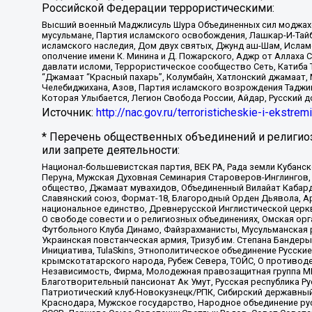
Российской Федерации террористическими:
Высший военный Маджлисуль Шура Объединенных сил моджахедо
мусульмане, Партия исламского освобождения, Лашкар-И-Тай
исламского наследия, Дом двух святых, Джунд аш-Шам, Ислам
ополчение имени К. Минина и Д. Пожарского, Аджр от Аллаха 
давлати исломи, Террористическое сообщество Сеть, Катиба Та
“Джамаат “Красный пахарь”, Колумбайн, Хатлонский джамаат, 
Челебиджихана, Азов, Партия исламского возрождения Таджи
Которая Улыбается, Легион Свобода России, Айдар, Русский 
Источник:
http://nac.gov.ru/terroristicheskie-i-ekstrem
* Перечень общественных объединений и религио
или запрете деятельности:
Национал-большевистская партия, ВЕК РА, Рада земли Кубан
Перуна, Мужская Духовная Семинария Староверов-Инглингов, 
общество, Джамаат мувахидов, Объединенный Вилайат Кабарды
Славянский союз, Формат-18, Благородный Орден Дьявола, А
национальное единство, Древнерусской Инглистической церк
О свободе совести и о религиозных объединениях, Омская ор
Футбольного Клуба Динамо, Файзрахманисты, Мусульманская р
Украинская повстанческая армия, Тризуб им. Степана Бандеры,
Инициатива, TulaSkins, Этнополитическое объединение Русски
крымскотатарского народа, Рубеж Севера, ТОЙС, О противоде
Независимость, Фирма, Молодежная правозащитная группа МПГ
Благотворительный пансионат Ак Умут, Русская республика Рус
Патриотический клуб-Новокузнецк/РПК, Сибирский державный 
Краснодара, Мужское государство, Народное объединение ру