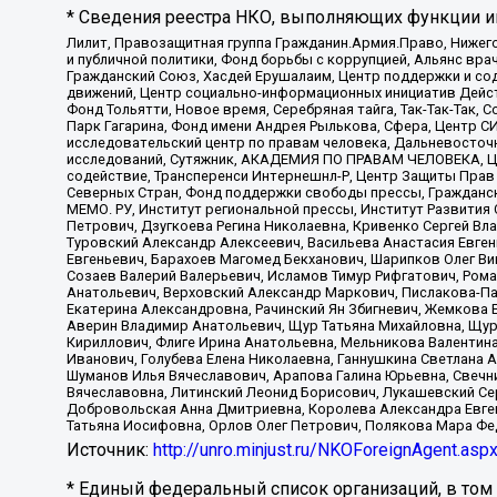
* Сведения реестра НКО, выполняющих функции ин
Лилит, Правозащитная группа Гражданин.Армия.Право, Нижего
и публичной политики, Фонд борьбы с коррупцией, Альянс вр
Гражданский Союз, Хасдей Ерушалаим, Центр поддержки и сод
движений, Центр социально-информационных инициатив Дейс
Фонд Тольятти, Новое время, Серебряная тайга, Так-Так-Так,
Парк Гагарина, Фонд имени Андрея Рылькова, Сфера, Центр С
исследовательский центр по правам человека, Дальневосточн
исследований, Сутяжник, АКАДЕМИЯ ПО ПРАВАМ ЧЕЛОВЕКА, Це
содействие, Трансперенси Интернешнл-Р, Центр Защиты Прав
Северных Стран, Фонд поддержки свободы прессы, Гражданск
МЕМО. РУ, Институт региональной прессы, Институт Развити
Петрович, Дзугкоева Регина Николаевна, Кривенко Сергей В
Туровский Александр Алексеевич, Васильева Анастасия Евген
Евгеньевич, Барахоев Магомед Бекханович, Шарипков Олег В
Созаев Валерий Валерьевич, Исламов Тимур Рифгатович, Рома
Анатольевич, Верховский Александр Маркович, Пислакова-Па
Екатерина Александровна, Рачинский Ян Збигневич, Жемкова 
Аверин Владимир Анатольевич, Щур Татьяна Михайловна, Щур
Кириллович, Флиге Ирина Анатольевна, Мельникова Валентин
Иванович, Голубева Елена Николаевна, Ганнушкина Светлана 
Шуманов Илья Вячеславович, Арапова Галина Юрьевна, Свечн
Вячеславовна, Литинский Леонид Борисович, Лукашевский Се
Добровольская Анна Дмитриевна, Королева Александра Евген
Татьяна Иосифовна, Орлов Олег Петрович, Полякова Мара Фе
Источник:
http://unro.minjust.ru/NKOForeignAgent.asp
* Единый федеральный список организаций, в том