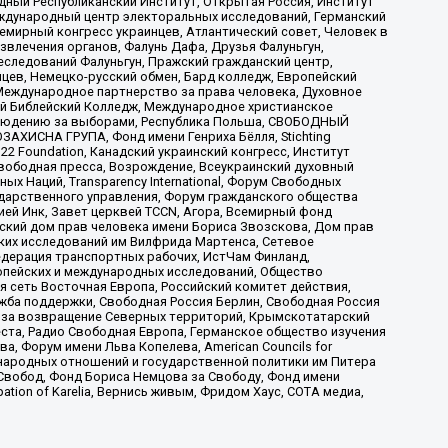
ый Республиканский Институт, Открытая Россия, Институт
ждународный центр электоральных исследований, Германский
мирный конгресс украинцев, Атлантический совет, Человек в
звлечения органов, Фалунь Дафа, Друзья Фалуньгун,
еследований Фалуньгун, Пражский гражданский центр,
цев, Немецко-русский обмен, Бард колледж, Европейский
Международное партнерство за права человека, Духовное
ый Библейский Колледж, Международное христианское
аблюдению за выборами, Республика Польша, СВОБОДНЫЙ
АХИСНА ГРУПА, Фонд имени Генриха Бёлля, Stichting
t 22 Foundation, Канадский украинский конгресс, Институт
вободная пресса, Возрождение, Всеукраинский духовный
х Наций, Transparеncy International, Форум Свободных
ударственного управления, Форум гражданского общества
ией Инк, Завет церквей TCCN, Агора, Всемирный фонд
сский дом прав человека имени Бориса Звозскова, Дом прав
ских исследований им Вилфрида Мартенса, Сетевое
едерация транспортных рабочих, ИстЧам Финланд,
ропейских и международных исследований, Общество
я сеть Восточная Европа, Российский комитет действия,
жба поддержки, Свободная Россия Берлин, Свободная Россия
оюз за возвращение Северных территорий, Крымскотатарский
 креста, Радио Свободная Европа, Германское общество изучения
 Форум имени Льва Копелева, American Councils for
международных отношений и государственной политики им Питера
Свобод, Фонд Бориса Немцова за Свободу, Фонд имени
ion of Karelia, Вернись живым, Фридом Хаус, СОТА медиа,