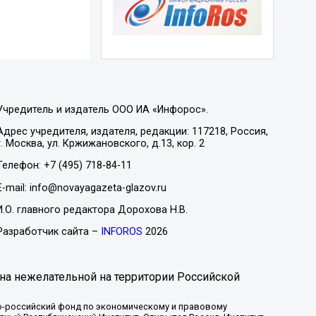
Учредитель и издатель ООО ИА «Инфорос».
Адрес учредителя, издателя, редакции: 117218, Россия,
г. Москва, ул. Кржижановского, д.13, кор. 2
Телефон: +7 (495) 718-84-11
E-mail: info@novayagazeta-glazov.ru
И.О. главного редактора Дорохова Н.В.
Разработчик сайта –
INFOROS
2026
на нежелательной на территории Российской
-российский фонд по экономическому и правовому