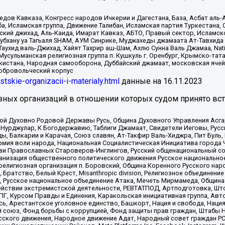
в Кавказа, Конгресс народов Ичкерии и Дагестана, База, Асбат аль-Ан
ба, Исламская группа, Движение Талибан, Исламская партия Туркестан
ский джихад, Аль-Каида, Имарат Кавказ, АБТО, Правый сектор, Исламск
Субхану уа Тагьаля SHAM, АУМ Синрике, Муджахеды джамаата Ат-Тавхида
ухид валь-Джихад, Хайят Тахрир аш-Шам, Ахлю Сунна Валь Джамаа, Natio
Мусульманская религиозная группа п. Кушкуль г. Оренбург, Крымско-т
кистана, Народная самооборона, Дуббайский джамаат, московская ячей
добровольческий корпус
istskie-organizacii-i-materialy.html
данные на
16.11.2023
зных организаций в отношении которых судом принято вс
ской Духовно Родовой Державы Русь, Община Духовного Управления Асг
Нурджулар, К Богодержавию, Таблиги Джамаат, Свидетели Иеговы, Рус
, Балкарии и Карачая, Союз славян, Ат-Такфир Валь-Хиджра, Пит Буль,
рмия воли народа, Национальная Социалистическая Инициатива города 
ви Православных Староверов-Инглингов, Русский общенациональный сою
ганизация общественного политического движения Русское национально
елигиозная организация п. Боровский, Община Коренного Русского нар
 Братство, Белый Крест, Misanthropic division, Религиозное объединен
е, Русское национальное объединение Атака, Мечеть Мирмамеда, Община
йствии экстремистской деятельности, РЕВТАТПОД, Артподготовка, Што
, Курсом Правды и Единения, Каракольская инициативная группа, Автог
ь, Арестантское уголовное единство, Башкорт, Нация и свобода, Нация и
союз, Фонд борьбы с коррупцией, Фонд защиты прав граждан, Штабы На
сского движения, Народное движение Адат, Народный совет граждан РС