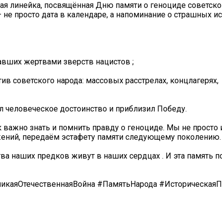
ая линейка, посвящённая Дню памяти о геноциде советско
 не просто дата в календаре, а напоминание о страшных и
авших жертвами зверств нацистов ;
ив советского народа: массовых расстрелах, концлагерях,
ил человеческое достоинство и приблизил Победу.
 важно знать и помнить правду о геноциде. Мы не просто
ений, передаём эстафету памяти следующему поколению. 
 наших предков живут в наших сердцах ️. И эта память п
икаяОтечественнаяВойна #ПамятьНарода #ИсторическаяП