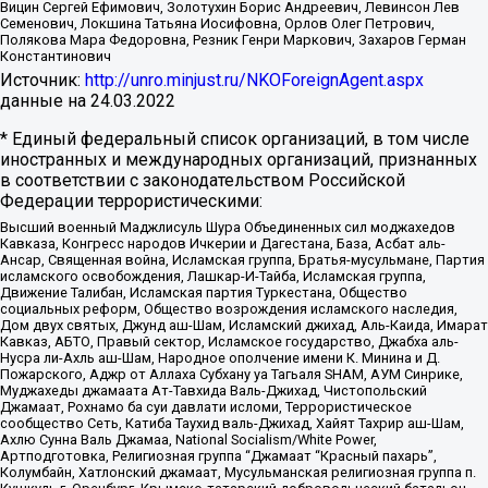
Вицин Сергей Ефимович, Золотухин Борис Андреевич, Левинсон Лев
Семенович, Локшина Татьяна Иосифовна, Орлов Олег Петрович,
Полякова Мара Федоровна, Резник Генри Маркович, Захаров Герман
Константинович
Источник:
http://unro.minjust.ru/NKOForeignAgent.aspx
данные на
24.03.2022
* Единый федеральный список организаций, в том числе
иностранных и международных организаций, признанных
в соответствии с законодательством Российской
Федерации террористическими:
Высший военный Маджлисуль Шура Объединенных сил моджахедов
Кавказа, Конгресс народов Ичкерии и Дагестана, База, Асбат аль-
Ансар, Священная война, Исламская группа, Братья-мусульмане, Партия
исламского освобождения, Лашкар-И-Тайба, Исламская группа,
Движение Талибан, Исламская партия Туркестана, Общество
социальных реформ, Общество возрождения исламского наследия,
Дом двух святых, Джунд аш-Шам, Исламский джихад, Аль-Каида, Имарат
Кавказ, АБТО, Правый сектор, Исламское государство, Джабха аль-
Нусра ли-Ахль аш-Шам, Народное ополчение имени К. Минина и Д.
Пожарского, Аджр от Аллаха Субхану уа Тагьаля SHAM, АУМ Синрике,
Муджахеды джамаата Ат-Тавхида Валь-Джихад, Чистопольский
Джамаат, Рохнамо ба суи давлати исломи, Террористическое
сообщество Сеть, Катиба Таухид валь-Джихад, Хайят Тахрир аш-Шам,
Ахлю Сунна Валь Джамаа, National Socialism/White Power,
Артподготовка, Религиозная группа “Джамаат “Красный пахарь”,
Колумбайн, Хатлонский джамаат, Мусульманская религиозная группа п.