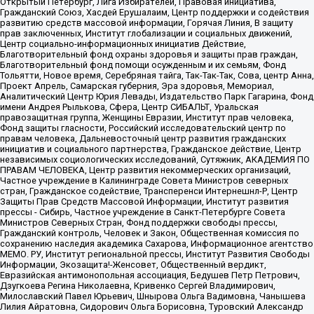
Открытый Петербург, Лига Избирателей, Правовая инициатива,
Гражданский Союз, Хасдей Ерушалаим, Центр поддержки и содействия
развитию средств массовой информации, Горячая Линия, В защиту
прав заключенных, Институт глобализации и социальных движений,
Центр социально-информационных инициатив Действие,
Благотворительный фонд охраны здоровья и защиты прав граждан,
Благотворительный фонд помощи осужденным и их семьям, Фонд
Тольятти, Новое время, Серебряная тайга, Так-Так-Так, Сова, центр Анна,
Проект Апрель, Самарская губерния, Эра здоровья, Мемориал,
Аналитический Центр Юрия Левады, Издательство Парк Гагарина, Фонд
имени Андрея Рылькова, Сфера, Центр СИБАЛЬТ, Уральская
правозащитная группа, Женщины Евразии, Институт прав человека,
Фонд защиты гласности, Российский исследовательский центр по
правам человека, Дальневосточный центр развития гражданских
инициатив и социального партнерства, Гражданское действие, Центр
независимых социологических исследований, Сутяжник, АКАДЕМИЯ ПО
ПРАВАМ ЧЕЛОВЕКА, Центр развития некоммерческих организаций,
Частное учреждение в Калининграде Совета Министров северных
стран, Гражданское содействие, Трансперенси Интернешнл-Р, Центр
Защиты Прав Средств Массовой Информации, Институт развития
прессы - Сибирь, Частное учреждение в Санкт-Петербурге Совета
Министров Северных Стран, Фонд поддержки свободы прессы,
Гражданский контроль, Человек и Закон, Общественная комиссия по
сохранению наследия академика Сахарова, Информационное агентство
МЕМО. РУ, Институт региональной прессы, Институт Развития Свободы
Информации, Экозащита!-Женсовет, Общественный вердикт,
Евразийская антимонопольная ассоциация, Бедушев Петр Петрович,
Дзугкоева Регина Николаевна, Кривенко Сергей Владимирович,
Милославский Павел Юрьевич, Шнырова Ольга Вадимовна, Чанышева
Лилия Айратовна, Сидорович Ольга Борисовна, Туровский Александр