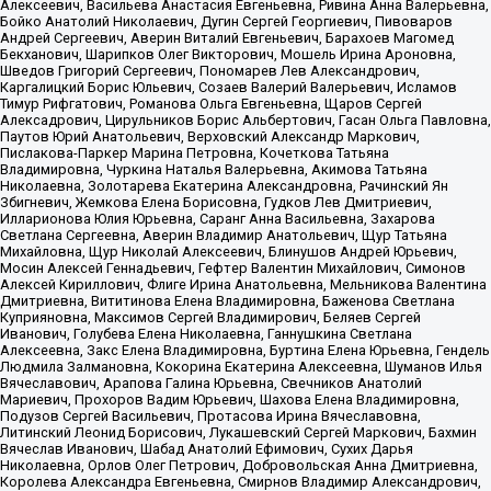
Алексеевич, Васильева Анастасия Евгеньевна, Ривина Анна Валерьевна,
Бойко Анатолий Николаевич, Дугин Сергей Георгиевич, Пивоваров
Андрей Сергеевич, Аверин Виталий Евгеньевич, Барахоев Магомед
Бекханович, Шарипков Олег Викторович, Мошель Ирина Ароновна,
Шведов Григорий Сергеевич, Пономарев Лев Александрович,
Каргалицкий Борис Юльевич, Созаев Валерий Валерьевич, Исламов
Тимур Рифгатович, Романова Ольга Евгеньевна, Щаров Сергей
Алексадрович, Цирульников Борис Альбертович, Гасан Ольга Павловна,
Паутов Юрий Анатольевич, Верховский Александр Маркович,
Пислакова-Паркер Марина Петровна, Кочеткова Татьяна
Владимировна, Чуркина Наталья Валерьевна, Акимова Татьяна
Николаевна, Золотарева Екатерина Александровна, Рачинский Ян
Збигневич, Жемкова Елена Борисовна, Гудков Лев Дмитриевич,
Илларионова Юлия Юрьевна, Саранг Анна Васильевна, Захарова
Светлана Сергеевна, Аверин Владимир Анатольевич, Щур Татьяна
Михайловна, Щур Николай Алексеевич, Блинушов Андрей Юрьевич,
Мосин Алексей Геннадьевич, Гефтер Валентин Михайлович, Симонов
Алексей Кириллович, Флиге Ирина Анатольевна, Мельникова Валентина
Дмитриевна, Вититинова Елена Владимировна, Баженова Светлана
Куприяновна, Максимов Сергей Владимирович, Беляев Сергей
Иванович, Голубева Елена Николаевна, Ганнушкина Светлана
Алексеевна, Закс Елена Владимировна, Буртина Елена Юрьевна, Гендель
Людмила Залмановна, Кокорина Екатерина Алексеевна, Шуманов Илья
Вячеславович, Арапова Галина Юрьевна, Свечников Анатолий
Мариевич, Прохоров Вадим Юрьевич, Шахова Елена Владимировна,
Подузов Сергей Васильевич, Протасова Ирина Вячеславовна,
Литинский Леонид Борисович, Лукашевский Сергей Маркович, Бахмин
Вячеслав Иванович, Шабад Анатолий Ефимович, Сухих Дарья
Николаевна, Орлов Олег Петрович, Добровольская Анна Дмитриевна,
Королева Александра Евгеньевна, Смирнов Владимир Александрович,