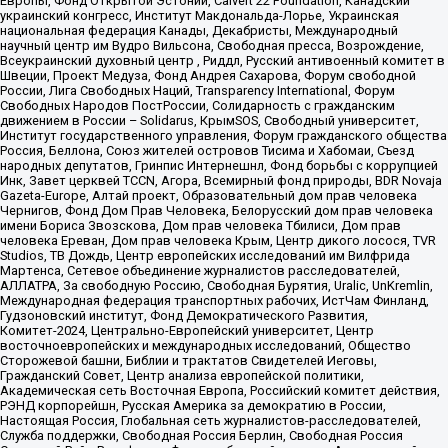
Европы, Фонд Открытой Эстонии, Calvert 22 Foundation, Канадский
украинский конгресс, Институт Макдональда-Лорье, Украинская
национальная федерация Канады, Декабристы, Международный
научный центр им Вудро Вильсона, Свободная пресса, Возрождение,
Всеукраинский духовный центр , Риддл, Русский антивоенный комитет в
Швеции, Проект Медуза, Фонд Андрея Сахарова, Форум свободной
России, Лига Свободных Наций, Transparеncy International, Форум
Свободных Народов ПостРоссии, Солидарность с гражданским
движением в России – Solidarus, КрымSOS, Свободный университет,
Институт государственного управления, Форум гражданского общества
Россия, Беллона, Союз жителей островов Тисима и Хабомаи, Съезд
народных депутатов, Гринпис Интернешнл, Фонд борьбы с коррупцией
Инк, Завет церквей TCCN, Агора, Всемирный фонд природы, BDR Novaja
Gazeta-Europe, Алтай проект, Образовательный дом прав человека
Чернигов, Фонд Дом Прав Человека, Белорусский дом прав человека
имени Бориса Звозскова, Дом прав человека Тбилиси, Дом прав
человека Ереван, Дом прав человека Крым, Центр дикого лосося, TVR
Studios, ТВ Дождь, Центр европейских исследований им Вилфрида
Мартенса, Сетевое объединение журналистов расследователей,
АЛЛАТРА, За свободную Россию, Свободная Бурятия, Uralic, UnKremlin,
Международная федерация транспортных рабочих, ИстЧам Финланд,
Гудзоновский институт, Фонд Демократического Развития,
Комитет-2024, Центрально-Европейский университет, Центр
восточноевропейских и международных исследований, Общество
Сторожевой башни, Библии и трактатов Свидетелей Иеговы,
Гражданский Совет, Центр анализа европейской политики,
Академическая сеть Восточная Европа, Российский комитет действия,
РЭНД корпорейшн, Русская Америка за демократию в России,
Настоящая Россия, Глобальная сеть журналистов-расследователей,
Служба поддержки, Свободная Россия Берлин, Свободная Россия