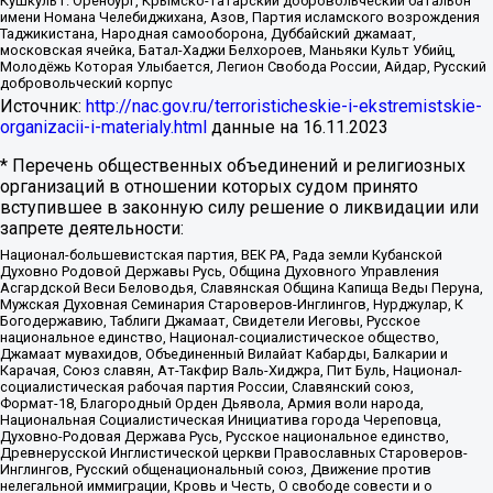
Кушкуль г. Оренбург, Крымско-татарский добровольческий батальон
имени Номана Челебиджихана, Азов, Партия исламского возрождения
Таджикистана, Народная самооборона, Дуббайский джамаат,
московская ячейка, Батал-Хаджи Белхороев, Маньяки Культ Убийц,
Молодёжь Которая Улыбается, Легион Свобода России, Айдар, Русский
добровольческий корпус
Источник:
http://nac.gov.ru/terroristicheskie-i-ekstremistskie-
organizacii-i-materialy.html
данные на
16.11.2023
* Перечень общественных объединений и религиозных
организаций в отношении которых судом принято
вступившее в законную силу решение о ликвидации или
запрете деятельности:
Национал-большевистская партия, ВЕК РА, Рада земли Кубанской
Духовно Родовой Державы Русь, Община Духовного Управления
Асгардской Веси Беловодья, Славянская Община Капища Веды Перуна,
Мужская Духовная Семинария Староверов-Инглингов, Нурджулар, К
Богодержавию, Таблиги Джамаат, Свидетели Иеговы, Русское
национальное единство, Национал-социалистическое общество,
Джамаат мувахидов, Объединенный Вилайат Кабарды, Балкарии и
Карачая, Союз славян, Ат-Такфир Валь-Хиджра, Пит Буль, Национал-
социалистическая рабочая партия России, Славянский союз,
Формат-18, Благородный Орден Дьявола, Армия воли народа,
Национальная Социалистическая Инициатива города Череповца,
Духовно-Родовая Держава Русь, Русское национальное единство,
Древнерусской Инглистической церкви Православных Староверов-
Инглингов, Русский общенациональный союз, Движение против
нелегальной иммиграции, Кровь и Честь, О свободе совести и о