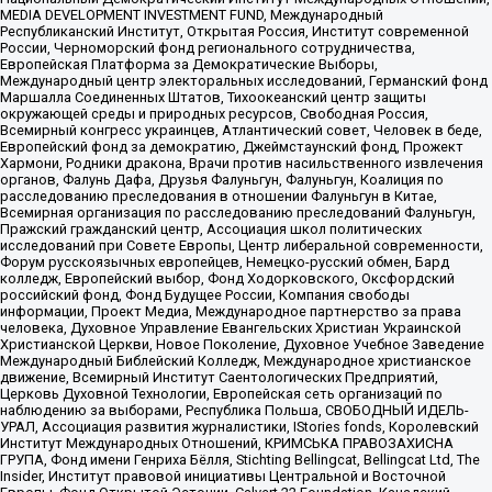
MEDIA DEVELOPMENT INVESTMENT FUND, Международный
Республиканский Институт, Открытая Россия, Институт современной
России, Черноморский фонд регионального сотрудничества,
Европейская Платформа за Демократические Выборы,
Международный центр электоральных исследований, Германский фонд
Маршалла Соединенных Штатов, Тихоокеанский центр защиты
окружающей среды и природных ресурсов, Свободная Россия,
Всемирный конгресс украинцев, Атлантический совет, Человек в беде,
Европейский фонд за демократию, Джеймстаунский фонд, Прожект
Хармони, Родники дракона, Врачи против насильственного извлечения
органов, Фалунь Дафа, Друзья Фалуньгун, Фалуньгун, Коалиция по
расследованию преследования в отношении Фалуньгун в Китае,
Всемирная организация по расследованию преследований Фалуньгун,
Пражский гражданский центр, Ассоциация школ политических
исследований при Совете Европы, Центр либеральной современности,
Форум русскоязычных европейцев, Немецко-русский обмен, Бард
колледж, Европейский выбор, Фонд Ходорковского, Оксфордский
российский фонд, Фонд Будущее России, Компания свободы
информации, Проект Медиа, Международное партнерство за права
человека, Духовное Управление Евангельских Христиан Украинской
Христианской Церкви, Новое Поколение, Духовное Учебное Заведение
Международный Библейский Колледж, Международное христианское
движение, Всемирный Институт Саентологических Предприятий,
Церковь Духовной Технологии, Европейская сеть организаций по
наблюдению за выборами, Республика Польша, СВОБОДНЫЙ ИДЕЛЬ-
УРАЛ, Ассоциация развития журналистики, IStories fonds, Королевский
Институт Международных Отношений, КРИМСЬКА ПРАВОЗАХИСНА
ГРУПА, Фонд имени Генриха Бёлля, Stichting Bellingcat, Bellingcat Ltd, The
Insider, Институт правовой инициативы Центральной и Восточной