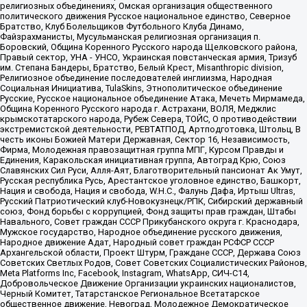
религиозных объединениях, Омская организация общественного
политического движения Русское национальное единство, Северное
Братство, Клуб Болельщиков Футбольного Клуба Динамо,
Файзрахманисты, Мусульманская религиозная организация п.
Боровский, Община Коренного Русского народа Щелковского района,
Правый сектор, УНА - УНСО, Украинская повстанческая армия, Тризуб
им. Степана Бандеры, Братство, Белый Крест, Misanthropic division,
Религиозное объединение последователей инглиизма, Народная
Социальная Инициатива, TulaSkins, Этнополитическое объединение
Русские, Русское национальное объединение Атака, Мечеть Мирмамеда,
Община Коренного Русского народа г. Астрахани, ВОЛЯ, Меджлис
крымскотатарского народа, Рубеж Севера, ТОЙС, О противодействии
экстремистской деятельности, РЕВТАТПОД, Артподготовка, Штольц, В
честь иконы Божией Матери Державная, Сектор 16, Независимость,
Фирма, Молодежная правозащитная группа МПГ, Курсом Правды и
Единения, Каракольская инициативная группа, Автоград Крю, Союз
Славянских Сил Руси, Алля-Аят, Благотворительный пансионат Ак Умут,
Русская республика Русь, Арестантское уголовное единство, Башкорт,
Нация и свобода, Нация и свобода, W.H.С., Фалунь Дафа, Иртыш Ultras,
Русский Патриотический клуб-Новокузнецк/РПК, Сибирский державный
союз, Фонд борьбы с коррупцией, Фонд защиты прав граждан, Штабы
Навального, Совет граждан СССР Прикубанского округа г. Краснодара,
Мужское государство, Народное объединение русского движения,
Народное движение Адат, Народный совет граждан РСФСР СССР
Архангельской области, Проект Штурм, Граждане СССР, Держава Союз
Советских Светлых Родов, Совет Советских Социалистических Районов,
Meta Platforms Inc, Facebook, Instagram, WhatsApp, СИЧ-С14,
Добровольческое Движение Организации украинских националистов,
Черный Комитет, Татарстанское Региональное Всетатарское
общественное движение, Невоград, Молодежное Демократическое