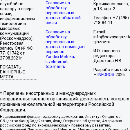
Согласие на
службой по
Кржижановского,
обработку
надзору в сфере
д.13, кор. 2
персональных
связи,
данных обратной
Телефон: +7 (495)
информационных
связи
718-84-11
технологий и
массовых
Согласие на
E-mail:
коммуникаций
обработку
info@novayagazet
(Роскомнадзор).
персональных
glazov.ru
Реестровая
данных с помощью
запись Эл № ФС
И.О. главного
сервисов
77–81742 от
редактора
Yandex.Metrika,
27.08.2021г
Дорохова Н.В.
LiveInternet,
top.mail.ru
ПОКАЗАТЬ
Разработчик сайт
БАННЕРНЫЕ
–
INFOROS
2026
МЕСТА
* Перечень иностранных и международных
неправительственных организаций, деятельность которых
признана нежелательной на территории Российской
Федерации:
Национальный фонд в поддержку демократии, Институт Открытое
Общество Фонд Содействия, Фонд Открытое общество, Американо-
российский фонд по экономическому и правовому развитию,
Национальный Демократический Институт Международных Отношений,