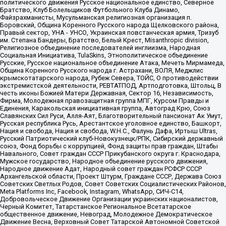
политического движения Русское национальное единство, Северное
Братство, Клуб Болельщиков Футбольного Клуба Динамо,
Файзрахманисты, Мусульманская религиозная организация п.
Боровский, Община Коренного Русского народа Щелковского района,
Правый сектор, УНА - УНСО, Украинская повстанческая армия, Тризуб
им. Степана Бандеры, Братство, Белый Крест, Misanthropic division,
Религиозное объединение последователей инглиизма, Народная
Социальная Инициатива, TulaSkins, Этнополитическое объединение
Русские, Русское национальное объединение Атака, Мечеть Мирмамеда,
Община Коренного Русского народа г. Астрахани, ВОЛЯ, Меджлис
крымскотатарского народа, Рубеж Севера, ТОЙС, О противодействии
экстремистской деятельности, РЕВТАТПОД, Артподготовка, Штольц, В
честь иконы Божией Матери Державная, Сектор 16, Независимость,
Фирма, Молодежная правозащитная группа МПГ, Курсом Правды и
Единения, Каракольская инициативная группа, Автоград Крю, Союз
Славянских Сил Руси, Алля-Аят, Благотворительный пансионат Ак Умут,
Русская республика Русь, Арестантское уголовное единство, Башкорт,
Нация и свобода, Нация и свобода, W.H.С., Фалунь Дафа, Иртыш Ultras,
Русский Патриотический клуб-Новокузнецк/РПК, Сибирский державный
союз, Фонд борьбы с коррупцией, Фонд защиты прав граждан, Штабы
Навального, Совет граждан СССР Прикубанского округа г. Краснодара,
Мужское государство, Народное объединение русского движения,
Народное движение Адат, Народный совет граждан РСФСР СССР
Архангельской области, Проект Штурм, Граждане СССР, Держава Союз
Советских Светлых Родов, Совет Советских Социалистических Районов,
Meta Platforms Inc, Facebook, Instagram, WhatsApp, СИЧ-С14,
Добровольческое Движение Организации украинских националистов,
Черный Комитет, Татарстанское Региональное Всетатарское
общественное движение, Невоград, Молодежное Демократическое
Движение Весна, Верховный Совет Татарской Автономной Советской