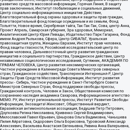
развитию средств массовой информации, Горячая Линия, В защиту
прав заключенных, Институт глобализации и социальных движений,
Центр социально-информационных инициатив Действие,
Благотворительный фонд охраны здоровья и защиты прав граждан,
Благотворительный фонд помощи осужденным и их семьям, Фонд
Тольятти, Новое время, Серебряная тайга, Так-Так-Так, Сова, центр Анна,
Проект Апрель, Самарская губерния, Эра здоровья, Мемориал,
Аналитический Центр Юрия Левады, Издательство Парк Гагарина, Фонд
имени Андрея Рылькова, Сфера, Центр СИБАЛЬТ, Уральская
правозащитная группа, Женщины Евразии, Институт прав человека,
Фонд защиты гласности, Российский исследовательский центр по
правам человека, Дальневосточный центр развития гражданских
инициатив и социального партнерства, Гражданское действие, Центр
независимых социологических исследований, Сутяжник, АКАДЕМИЯ ПО
ПРАВАМ ЧЕЛОВЕКА, Центр развития некоммерческих организаций,
Частное учреждение в Калининграде Совета Министров северных
стран, Гражданское содействие, Трансперенси Интернешнл-Р, Центр
Защиты Прав Средств Массовой Информации, Институт развития
прессы - Сибирь, Частное учреждение в Санкт-Петербурге Совета
Министров Северных Стран, Фонд поддержки свободы прессы,
Гражданский контроль, Человек и Закон, Общественная комиссия по
сохранению наследия академика Сахарова, Информационное агентство
МЕМО. РУ, Институт региональной прессы, Институт Развития Свободы
Информации, Экозащита!-Женсовет, Общественный вердикт,
Евразийская антимонопольная ассоциация, Бедушев Петр Петрович,
Дзугкоева Регина Николаевна, Кривенко Сергей Владимирович,
Милославский Павел Юрьевич, Шнырова Ольга Вадимовна, Чанышева
Лилия Айратовна, Сидорович Ольга Борисовна, Туровский Александр
Алексеевич, Васильева Анастасия Евгеньевна, Ривина Анна Валерьевна,