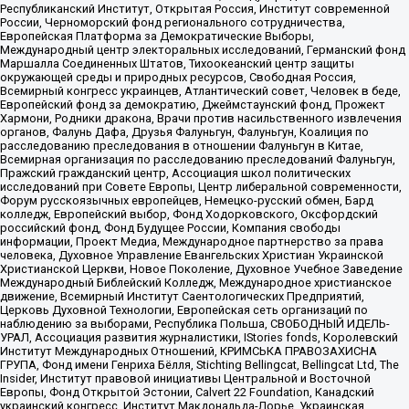
Республиканский Институт, Открытая Россия, Институт современной
России, Черноморский фонд регионального сотрудничества,
Европейская Платформа за Демократические Выборы,
Международный центр электоральных исследований, Германский фонд
Маршалла Соединенных Штатов, Тихоокеанский центр защиты
окружающей среды и природных ресурсов, Свободная Россия,
Всемирный конгресс украинцев, Атлантический совет, Человек в беде,
Европейский фонд за демократию, Джеймстаунский фонд, Прожект
Хармони, Родники дракона, Врачи против насильственного извлечения
органов, Фалунь Дафа, Друзья Фалуньгун, Фалуньгун, Коалиция по
расследованию преследования в отношении Фалуньгун в Китае,
Всемирная организация по расследованию преследований Фалуньгун,
Пражский гражданский центр, Ассоциация школ политических
исследований при Совете Европы, Центр либеральной современности,
Форум русскоязычных европейцев, Немецко-русский обмен, Бард
колледж, Европейский выбор, Фонд Ходорковского, Оксфордский
российский фонд, Фонд Будущее России, Компания свободы
информации, Проект Медиа, Международное партнерство за права
человека, Духовное Управление Евангельских Христиан Украинской
Христианской Церкви, Новое Поколение, Духовное Учебное Заведение
Международный Библейский Колледж, Международное христианское
движение, Всемирный Институт Саентологических Предприятий,
Церковь Духовной Технологии, Европейская сеть организаций по
наблюдению за выборами, Республика Польша, СВОБОДНЫЙ ИДЕЛЬ-
УРАЛ, Ассоциация развития журналистики, IStories fonds, Королевский
Институт Международных Отношений, КРИМСЬКА ПРАВОЗАХИСНА
ГРУПА, Фонд имени Генриха Бёлля, Stichting Bellingcat, Bellingcat Ltd, The
Insider, Институт правовой инициативы Центральной и Восточной
Европы, Фонд Открытой Эстонии, Calvert 22 Foundation, Канадский
украинский конгресс, Институт Макдональда-Лорье, Украинская