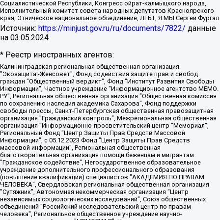
Социалистической Республики, Конгресс ойрат-калмыцкого народа,
Исполнительный комитет совета народных депутатов Красноярского
края, Этническое национальное объединение, ЛГБТ, Я.МЫ Сергей Фургал
Источник:
https://minjust.gov.ru/ru/documents/7822/
данные
на
03.05.2024
* Реестр иностранных агентов:
Калининградская региональная общественная организация "Экозащита!-Женсовет", Фонд содействия защите прав и свобод граждан "Общественный вердикт", Фонд "Институт Развития Свободы Информации", Частное учреждение "Информационное агентство МЕМО. РУ", Региональная общественная организация "Общественная комиссия по сохранению наследия академика Сахарова", Фонд поддержки свободы прессы, Санкт-Петербургская общественная правозащитная организация "Гражданский контроль", Межрегиональная общественная организация "Информационно-просветительский центр "Мемориал", Региональный Фонд "Центр Защиты Прав Средств Массовой Информации", с 05.12.2023 Фонд "Центр Защиты Прав Средств массовой информации", Региональная общественная благотворительная организация помощи беженцам и мигрантам "Гражданское содействие", Негосударственное образовательное учреждение дополнительного профессионального образования (повышение квалификации) специалистов "АКАДЕМИЯ ПО ПРАВАМ ЧЕЛОВЕКА", Свердловская региональная общественная организация "Сутяжник", Автономная некоммерческая организация "Центр независимых социологических исследований", Союз общественных объединений "Российский исследовательский центр по правам человека", Региональное общественное учреждение научно-информационный центр "МЕМОРИАЛ", Некоммерческая организация "Фонд защиты гласности", Автономная некоммерческая организация "Институт прав человека", Городская общественная организация "Екатеринбургское общество "МЕМОРИАЛ", Городская общественная организация "Рязанское историко-просветительское и правозащитное общество "Мемориал" (Рязанский Мемориал), Челябинский региональный орган общественной самодеятельности – женское общественное объединение "Женщины Евразии", Челябинский региональный орган общественной самодеятельности "Уральская правозащитная группа", Фонд содействия защите здоровья и социальной справедливости имени Андрея Рылькова, Автономная Некоммерческая Организация "Аналитический Центр Юрия Левады", Автономная некоммерческая организация социальной поддержки населения "Проект Апрель", Региональная общественная организация помощи женщинам и детям, находящимся в кризисной ситуации "Информационно-методический центр "Анна", Фонд содействия развитию массовых коммуникаций и правовому просвещению "Так-так-Так", Фонд содействия устойчивому развитию "Серебряная тайга", Свердловский региональный общественный фонд социальных проектов "Новое время", "Idel.Реалии", Кавказ.Реалии, Крым.Реалии, Телеканал Настоящее Время, Татаро-башкирская служба Радио Свобода (Azatliq Radiosi), Радио Свободная Европа/Радио Свобода (PCE/PC), "Сибирь.Реалии", "Фактограф", Благотворительный фонд помощи осужденным и их семьям, Автономная некоммерческая организация "Институт глобализации и социальных движений", Фонд "В защиту прав заключенных", Частное учреждение "Центр поддержки и содействия развитию средств массовой информации", Пензенский региональный общественный благотворительный фонд "Гражданский союз", "Север.Реалии", Некоммерческая организация Фонд "Правовая инициатива", Общество с ограниченной ответственностью "Радио Свободная Европа/Радио Свобода", Чешское информационное агентство "MEDIUM-ORIENT", Красноярская региональная общественная организация "Мы против СПИДа", Камалягин Денис Николаевич, Маркелов Сергей Евгеньевич, Пономарев Лев Александрович, Савицкая Людмила Алексеевна, Автономная некоммерческая организация "Центр по работе с проблемой насилия "НАСИЛИЮ.НЕТ", Межрегиональный профессиональный союз работников здравоохранения "Альянс врачей", Юридическое лицо, зарегистрированное в Латвийской Республике, SIA "Medusa Project" (регистрационный номер 40103797863, дата регистрации 10.06.2014), Некоммерческая организация "Фонд по борьбе с коррупцией", Автономная некоммерческая организация "Институт права и публичной политики", Баданин Роман Сергеевич, Гликин Максим Александрович, Железнова Мария Михайловна, Лукьянова Юлия Сергеевна, Маетная Елизавета Витальевна, Маняхин Петр Борисович, Чуракова Ольга Владимировна, Ярош Юлия Петровна, Юридическое лицо "The Insider SIA", зарегистрированное в Риге, Латвийская Республика (дата регистрации 26.06.2015), являющееся администратором доменного имени интернет-издания "The Insider SIA", https://theins.ru, Постернак Алексей Евгеньевич, Рубин Михаил Аркадьевич, Анин Роман Александрович, Юридическое лицо Istories fonds, зарегистрированное в Латвийской Республике (регистрационный номер 50008295751, дата регистрации 24.02.2020), Великовский Дмитрий Александрович, Долинина Ирина Николаевна, Мароховская Алеся Алексеевна, Шлейнов Роман Юрьевич, Шмагун Олеся Валентиновна, Общество с ограниченной ответственностью "Альтаир 2021", Общество с ограниченной ответственностью "Вега 2021", Общество с ограниченной ответственностью "Главный редактор 2021", Общество с ограниченной ответственностью "Ромашки монолит", Важенков Артем Валерьевич, Ивановская областная общественная организация "Центр гендерных исследований", Гурман Юрий Альбертович, Медиапроект "ОВД-Инфо", Егоров Владимир Владимирович, Жилинский Владимир Александрович, Общество с ограниченной ответственностью "ЗП", Иванова София Юрьевна, Карезина Инна Павловна, Кильтау Екатерина Викторовна, Петров Алексей Викторович, Пискунов Сергей Евгеньевич, Смирнов Сергей Сергеевич, Тихонов Михаил Сергеевич, Общество с ограниченной ответственностью "ЖУРНАЛИСТ-ИНОСТРАННЫЙ АГЕНТ", Арапова Галина Юрьевна, Вольтская Татьяна Анатольевна, Американская компания "Mason G.E.S. Anonymous Foundation" (США), являющаяся владельцем интернет-издания https://mnews.world/, Компания "Stichting Bellingcat", зарегистрированная в Нидерландах (дата регистрации 11.07.2018), Захаров Андрей Вячеславович, Клепиковская Екатерина Дмитриевна, Общество с ограниченной ответственностью "МЕМО", Перл Роман Александрович, Симонов Евгений Алексеевич, Соловьева Елена Анатольевна, Сотников Даниил Владимирович, Сурначева Елизавета Дмитриевна, Автономная некоммерческая организация по защите прав человека и информированию населения "Якутия – Наше Мнение", Общество с ограниченной ответственностью "Москоу диджитал медиа", с 26.01.2023 Общество с ограниченной ответственностью "Чайка Белые сады", Ветошкина Валерия Валерьевна, Заговора Максим Александрович, Межрегиональное общественное движение "Российская ЛГБТ - сеть", Оленичев Максим Владимирович, Павлов Иван Юрьевич, Скворцова Елена Сергеевна, Общество с ограниченной ответственностью "Как бы инагент", Кочетков Игорь Викторович, Общество с ограниченной ответственностью "Честные выборы", Еланчик Олег Александрович, Общество с ограниченной ответственностью "Нобелевский призыв", Гималова Регина Эмилевна, Григорьев Андрей Валерьевич, Григорьева Алина Александровна, Ассоциация по содействию защите прав призывников, альтернативнослужащих и военнослужащих "Правозащитная группа "Гражданин.Армия.Право", Хисамова Регина Фаритовна, Автономная некоммерческая организация по реализации социально-правовых программ "Лилит", Дальневосточное общественное движение "Маяк", Санкт-Петербургская ЛГБТ-инициативная группа "Выход", Инициативная группа ЛГБТ+ "Реверс", Алексеев Андрей Викторович, Бекбулатова Таисия Львовна, Беляев Иван Михайлович, Владыкина Елена Сергеевна, Гельман Марат Александрович, Никульшина Вероника Юрьевна, Толоконникова Надежда Андреевна, Шендерович Виктор Анатольевич, Общество с ограниченной ответственностью "Данное сообщение", Общество с ограниченной ответственностью Издательский дом "Новая глава", Айнбиндер Александра Александровна, Московский комьюнити-центр для ЛГБТ+инициатив, Благотворительный фонд развития филантропии, Deutsche Welle (Германия, Kurt-Schumacher-Strasse 3, 53113 Bonn), Борзунова Мария Михайловна, Воробьев Виктор Викторович, Голубева Анна Львовна, Константинова Алла Михайловна, Малкова Ирина Владимировна, Мурадов Мурад Абдулгалимович, Осетинская Елизавета Николаевна, Понасенков Евгений Николаевич, Ганапольский Матвей Юрьевич, Киселев Евгений Алексеевич, Борухович Ирина Григорьевна, Дремин Иван Тимофеевич, Дубровский Дмитрий Викторович, Красноярская региональная общественная организация поддержки и развития альтернативных образовательных технологий и межкультурных коммуникаций "ИНТЕРРА", Маяковская Екатерина Алексеевна, Фейгин Марк Захарович, Филимонов Андрей Викторович, Дзугкоева Регина Николаевна, Доброхотов Роман Александрович, Дудь Юрий Александрович, Елкин Сергей Владимирович, Кругликов Кирилл Игоревич, Сабунаева Мария Леонидовна, Семенов Алексей Владимирович, Шаинян Карен Багратович, Шульман Екатерина Михайловна, Асафьев Артур Валерьевич, Вахштайн Виктор Семенович, Венедиктов Алексей Алексеевич, Лушникова Екатерина Евгеньевна, Волков Леонид Михайлович, Невзоров Александр Глебович, Пархоменко Сергей Борисович, Сироткин Ярослав Николаевич, Кара-Мурза Владимир Владимирович, Баранова Наталья Владимировна, Гозман Леонид Яковлевич, Кагарлицкий Борис Юльевич, Климарев Михаил Валерьевич, Милов Владимир Станиславович, Автономная некоммерческая организация Краснодарский центр современного искусства "Типография", Моргенштерн Алишер Тагирович, Соболь Любовь Эдуардовна, Общество с ограниченной ответственностью "ЛИЗА НОРМ", Каспаров Гарри Кимович, Ходорковский Михаил Борисович, Общество с ограниченной ответственностью "Апрельские тезисы", Данилович Ирина Брониславовна, Кашин Олег Владимирович, Петров Николай Владимирович, Пивоваров Алексей Владимирович, Соколов Михаил Владимирович, Цветкова Юлия Владимировна, Чичваркин Евгений Александрович, Комитет против пыток/Команда против пыток, Общество с ограниченной ответственностью "Первый научный", Общество с ограниченной ответственностью "Вертолет и ко", Белоцерковская Вероника Борисовна, Кац Максим Евгеньевич, Лазарева Татьяна Юрьевна, Шаведдинов Руслан Табризович, Яшин Илья Валерьевич, Общество с ограниченной ответственностью "Иноагент ААВ", Алешковский Дмитрий Петрович, Альбац Евгения Марковна, Быков Дмитрий Львович, Галямина Юлия Евгеньевна, Лойко Сергей Леонидович, Мартынов Кирилл Константинович, Медведев Сергей Александрович, Крашенинников Федор Геннадиевич, Гордеева Катерина Вл