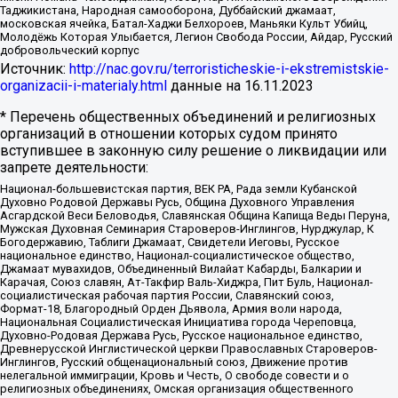
Таджикистана, Народная самооборона, Дуббайский джамаат,
московская ячейка, Батал-Хаджи Белхороев, Маньяки Культ Убийц,
Молодёжь Которая Улыбается, Легион Свобода России, Айдар, Русский
добровольческий корпус
Источник:
http://nac.gov.ru/terroristicheskie-i-ekstremistskie-
organizacii-i-materialy.html
данные на
16.11.2023
* Перечень общественных объединений и религиозных
организаций в отношении которых судом принято
вступившее в законную силу решение о ликвидации или
запрете деятельности:
Национал-большевистская партия, ВЕК РА, Рада земли Кубанской
Духовно Родовой Державы Русь, Община Духовного Управления
Асгардской Веси Беловодья, Славянская Община Капища Веды Перуна,
Мужская Духовная Семинария Староверов-Инглингов, Нурджулар, К
Богодержавию, Таблиги Джамаат, Свидетели Иеговы, Русское
национальное единство, Национал-социалистическое общество,
Джамаат мувахидов, Объединенный Вилайат Кабарды, Балкарии и
Карачая, Союз славян, Ат-Такфир Валь-Хиджра, Пит Буль, Национал-
социалистическая рабочая партия России, Славянский союз,
Формат-18, Благородный Орден Дьявола, Армия воли народа,
Национальная Социалистическая Инициатива города Череповца,
Духовно-Родовая Держава Русь, Русское национальное единство,
Древнерусской Инглистической церкви Православных Староверов-
Инглингов, Русский общенациональный союз, Движение против
нелегальной иммиграции, Кровь и Честь, О свободе совести и о
религиозных объединениях, Омская организация общественного