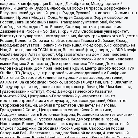
национальная федерация Канады, Декабристы, Международный
научный центр им Вудро Вильсона, Свободная пресса, Возрождение,
Всеукраинский духовный центр , Риддл, Русский антивоенный комитет в
Швеции, Проект Медуза, Фонд Андрея Сахарова, Форум свободной
России, Лига Свободных Наций, Transparеncy International, Форум
Свободных Народов ПостРоссии, Солидарность с гражданским
движением в России – Solidarus, КрымSOS, Свободный университет,
Институт государственного управления, Форум гражданского общества
Россия, Беллона, Союз жителей островов Тисима и Хабомаи, Съезд
народных депутатов, Гринпис Интернешнл, Фонд борьбы с коррупцией
Инк, Завет церквей TCCN, Агора, Всемирный фонд природы, BDR Novaja
Gazeta-Europe, Алтай проект, Образовательный дом прав человека
Чернигов, Фонд Дом Прав Человека, Белорусский дом прав человека
имени Бориса Звозскова, Дом прав человека Тбилиси, Дом прав
человека Ереван, Дом прав человека Крым, Центр дикого лосося, TVR
Studios, ТВ Дождь, Центр европейских исследований им Вилфрида
Мартенса, Сетевое объединение журналистов расследователей,
АЛЛАТРА, За свободную Россию, Свободная Бурятия, Uralic, UnKremlin,
Международная федерация транспортных рабочих, ИстЧам Финланд,
Гудзоновский институт, Фонд Демократического Развития,
Комитет-2024, Центрально-Европейский университет, Центр
восточноевропейских и международных исследований, Общество
Сторожевой башни, Библии и трактатов Свидетелей Иеговы,
Гражданский Совет, Центр анализа европейской политики,
Академическая сеть Восточная Европа, Российский комитет действия,
РЭНД корпорейшн, Русская Америка за демократию в России,
Настоящая Россия, Глобальная сеть журналистов-расследователей,
Служба поддержки, Свободная Россия Берлин, Свободная Россия
Северный Рейн-Вестфалия, Фонд глобальной помощи, Антивоенный
комитет России, Russie-Libertes, La Asocicion de Rusos Libres, Союз за