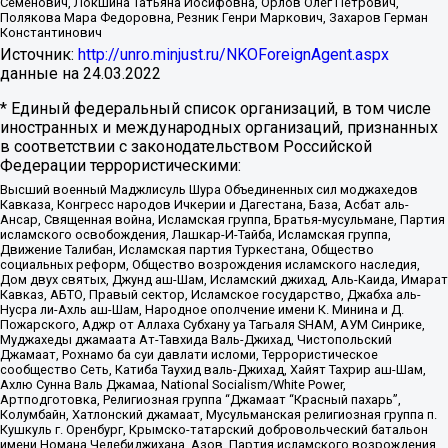
Семенович, Локшина Татьяна Иосифовна, Орлов Олег Петрович,
Полякова Мара Федоровна, Резник Генри Маркович, Захаров Герман
Константинович
Источник:
http://unro.minjust.ru/NKOForeignAgent.aspx
данные на
24.03.2022
* Единый федеральный список организаций, в том числе
иностранных и международных организаций, признанных
в соответствии с законодательством Российской
Федерации террористическими:
Высший военный Маджлисуль Шура Объединенных сил моджахедов
Кавказа, Конгресс народов Ичкерии и Дагестана, База, Асбат аль-
Ансар, Священная война, Исламская группа, Братья-мусульмане, Партия
исламского освобождения, Лашкар-И-Тайба, Исламская группа,
Движение Талибан, Исламская партия Туркестана, Общество
социальных реформ, Общество возрождения исламского наследия,
Дом двух святых, Джунд аш-Шам, Исламский джихад, Аль-Каида, Имарат
Кавказ, АБТО, Правый сектор, Исламское государство, Джабха аль-
Нусра ли-Ахль аш-Шам, Народное ополчение имени К. Минина и Д.
Пожарского, Аджр от Аллаха Субхану уа Тагьаля SHAM, АУМ Синрике,
Муджахеды джамаата Ат-Тавхида Валь-Джихад, Чистопольский
Джамаат, Рохнамо ба суи давлати исломи, Террористическое
сообщество Сеть, Катиба Таухид валь-Джихад, Хайят Тахрир аш-Шам,
Ахлю Сунна Валь Джамаа, National Socialism/White Power,
Артподготовка, Религиозная группа “Джамаат “Красный пахарь”,
Колумбайн, Хатлонский джамаат, Мусульманская религиозная группа п.
Кушкуль г. Оренбург, Крымско-татарский добровольческий батальон
имени Номана Челебиджихана, Азов, Партия исламского возрождения