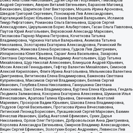
Бойко Анатолий Николаевич, Дугин Сергей Георгиевич, Пивоваров
Андрей Сергеевич, Аверин Виталий Евгеньевич, Барахоев Магомед
Бекханович, Шарипков Олег Викторович, Мошель Ирина Ароновна,
Шведов Григорий Сергеевич, Пономарев Лев Александрович,
Каргалицкий Борис Юльевич, Созаев Валерий Валерьевич, Исламов
Тимур Рифгатович, Романова Ольга Евгеньевна, Щаров Сергей
Алексадрович, Цирульников Борис Альбертович, Гасан Ольга Павловна,
Паутов Юрий Анатольевич, Верховский Александр Маркович,
Пислакова-Паркер Марина Петровна, Кочеткова Татьяна
Владимировна, Чуркина Наталья Валерьевна, Акимова Татьяна
Николаевна, Золотарева Екатерина Александровна, Рачинский Ян
Збигневич, Жемкова Елена Борисовна, Гудков Лев Дмитриевич,
Илларионова Юлия Юрьевна, Саранг Анна Васильевна, Захарова
Светлана Сергеевна, Аверин Владимир Анатольевич, Щур Татьяна
Михайловна, Щур Николай Алексеевич, Блинушов Андрей Юрьевич,
Мосин Алексей Геннадьевич, Гефтер Валентин Михайлович, Симонов
Алексей Кириллович, Флиге Ирина Анатольевна, Мельникова Валентина
Дмитриевна, Вититинова Елена Владимировна, Баженова Светлана
Куприяновна, Максимов Сергей Владимирович, Беляев Сергей
Иванович, Голубева Елена Николаевна, Ганнушкина Светлана
Алексеевна, Закс Елена Владимировна, Буртина Елена Юрьевна, Гендель
Людмила Залмановна, Кокорина Екатерина Алексеевна, Шуманов Илья
Вячеславович, Арапова Галина Юрьевна, Свечников Анатолий
Мариевич, Прохоров Вадим Юрьевич, Шахова Елена Владимировна,
Подузов Сергей Васильевич, Протасова Ирина Вячеславовна,
Литинский Леонид Борисович, Лукашевский Сергей Маркович, Бахмин
Вячеслав Иванович, Шабад Анатолий Ефимович, Сухих Дарья
Николаевна, Орлов Олег Петрович, Добровольская Анна Дмитриевна,
Королева Александра Евгеньевна, Смирнов Владимир Александрович,
Вицин Сергей Ефимович, Золотухин Борис Андреевич, Левинсон Лев