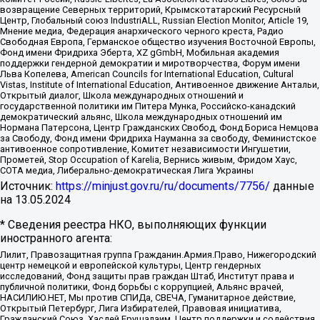
возвращение Северных территорий, Крымскотатарский Ресурсный
Центр, Глобальный союз IndustriALL, Russian Election Monitor, Article 19,
Мнение медиа, Федерация анархического черного креста, Радио
Свободная Европа, Германское общество изучения Восточной Европы,
Фонд имени Фридриха Эберта, XZ gGmbH, Мобильная академия
поддержки гендерной демократии и миротворчества, Форум имени
Льва Копелева, American Councils for International Education, Cultural
Vistas, Institute of International Education, Антивоенное движение Антальи,
Открытый диалог, Школа международных отношений и
государственной политики им Питера Мунка, Российско-канадский
демократический альянс, Школа международных отношений им
Нормана Патерсона, Центр Гражданских Свобод, Фонд Бориса Немцова
за Свободу, Фонд имени Фридриха Науманна за свободу, Феминистское
антивоенное сопротивление, Комитет независимости Ингушетии,
Прометей, Stop Occupation of Karelia, Вернись живым, Фридом Хаус,
СОТА медиа, Либерально-демократическая Лига Украины
Источник:
https://minjust.gov.ru/ru/documents/7756/
данные
на
13.05.2024
* Сведения реестра НКО, выполняющих функции
иностранного агента:
Лилит, Правозащитная группа Гражданин.Армия.Право, Нижегородский
центр немецкой и европейской культуры, Центр гендерных
исследований, Фонд защиты прав граждан Штаб, Институт права и
публичной политики, Фонд борьбы с коррупцией, Альянс врачей,
НАСИЛИЮ.НЕТ, Мы против СПИДа, СВЕЧА, Гуманитарное действие,
Открытый Петербург, Лига Избирателей, Правовая инициатива,
Гражданский Союз, Хасдей Ерушалаим, Центр поддержки и содействия