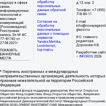
обработку
надзору в сфере
д.13, кор. 2
персональных
связи,
данных обратной
Телефон: +7 (495)
информационных
связи
718-84-11
технологий и
массовых
Согласие на
E-mail:
коммуникаций
обработку
info@novayagazet
(Роскомнадзор).
персональных
glazov.ru
Реестровая
данных с помощью
запись Эл № ФС
И.О. главного
сервисов
77–81742 от
редактора
Yandex.Metrika,
27.08.2021г
Дорохова Н.В.
LiveInternet,
top.mail.ru
ПОКАЗАТЬ
Разработчик сайт
БАННЕРНЫЕ
–
INFOROS
2026
МЕСТА
* Перечень иностранных и международных
неправительственных организаций, деятельность которых
признана нежелательной на территории Российской
Федерации:
Национальный фонд в поддержку демократии, Институт Открытое
Общество Фонд Содействия, Фонд Открытое общество, Американо-
российский фонд по экономическому и правовому развитию,
Национальный Демократический Институт Международных Отношений,
MEDIA DEVELOPMENT INVESTMENT FUND, Международный