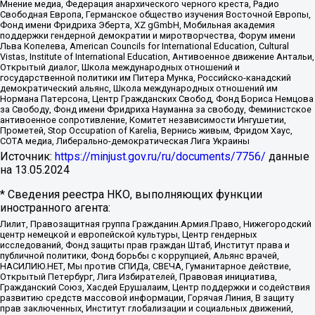
Мнение медиа, Федерация анархического черного креста, Радио
Свободная Европа, Германское общество изучения Восточной Европы,
Фонд имени Фридриха Эберта, XZ gGmbH, Мобильная академия
поддержки гендерной демократии и миротворчества, Форум имени
Льва Копелева, American Councils for International Education, Cultural
Vistas, Institute of International Education, Антивоенное движение Антальи,
Открытый диалог, Школа международных отношений и
государственной политики им Питера Мунка, Российско-канадский
демократический альянс, Школа международных отношений им
Нормана Патерсона, Центр Гражданских Свобод, Фонд Бориса Немцова
за Свободу, Фонд имени Фридриха Науманна за свободу, Феминистское
антивоенное сопротивление, Комитет независимости Ингушетии,
Прометей, Stop Occupation of Karelia, Вернись живым, Фридом Хаус,
СОТА медиа, Либерально-демократическая Лига Украины
Источник:
https://minjust.gov.ru/ru/documents/7756/
данные
на
13.05.2024
* Сведения реестра НКО, выполняющих функции
иностранного агента:
Лилит, Правозащитная группа Гражданин.Армия.Право, Нижегородский
центр немецкой и европейской культуры, Центр гендерных
исследований, Фонд защиты прав граждан Штаб, Институт права и
публичной политики, Фонд борьбы с коррупцией, Альянс врачей,
НАСИЛИЮ.НЕТ, Мы против СПИДа, СВЕЧА, Гуманитарное действие,
Открытый Петербург, Лига Избирателей, Правовая инициатива,
Гражданский Союз, Хасдей Ерушалаим, Центр поддержки и содействия
развитию средств массовой информации, Горячая Линия, В защиту
прав заключенных, Институт глобализации и социальных движений,