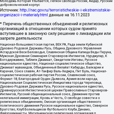
Молодёжь Которая Улыбается, Легион Свобода России, Айдар, Русский
добровольческий корпус
Источник:
http://nac.gov.ru/terroristicheskie-i-ekstremistskie-
organizacii-i-materialy.html
данные на
16.11.2023
* Перечень общественных объединений и религиозных
организаций в отношении которых судом принято
вступившее в законную силу решение о ликвидации или
запрете деятельности:
Национал-большевистская партия, ВЕК РА, Рада земли Кубанской
Духовно Родовой Державы Русь, Община Духовного Управления
Асгардской Веси Беловодья, Славянская Община Капища Веды Перуна,
Мужская Духовная Семинария Староверов-Инглингов, Нурджулар, К
Богодержавию, Таблиги Джамаат, Свидетели Иеговы, Русское
национальное единство, Национал-социалистическое общество,
Джамаат мувахидов, Объединенный Вилайат Кабарды, Балкарии и
Карачая, Союз славян, Ат-Такфир Валь-Хиджра, Пит Буль, Национал-
социалистическая рабочая партия России, Славянский союз,
Формат-18, Благородный Орден Дьявола, Армия воли народа,
Национальная Социалистическая Инициатива города Череповца,
Духовно-Родовая Держава Русь, Русское национальное единство,
Древнерусской Инглистической церкви Православных Староверов-
Инглингов, Русский общенациональный союз, Движение против
нелегальной иммиграции, Кровь и Честь, О свободе совести и о
религиозных объединениях, Омская организация общественного
политического движения Русское национальное единство, Северное
Братство, Клуб Болельщиков Футбольного Клуба Динамо,
Файзрахманисты, Мусульманская религиозная организация п.