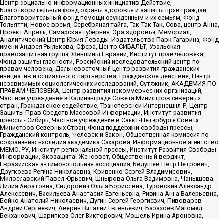
Центр социально-информационных инициатив Действие,
Благотворительный фонд охраны здоровья и защиты прав граждан,
Благотворительный фонд помощи осужденным и их семьям, Фонд
Тольятти, Новое время, Серебряная тайга, Так-Так-Так, Сова, центр Анна,
Проект Апрель, Самарская губерния, Эра здоровья, Мемориал,
Аналитический Центр Юрия Левады, Издательство Парк Гагарина, Фонд
имени Андрея Рылькова, Сфера, Центр СИБАЛЬТ, Уральская
правозащитная группа, Женщины Евразии, Институт прав человека,
Фонд защиты гласности, Российский исследовательский центр по
правам человека, Дальневосточный центр развития гражданских
инициатив и социального партнерства, Гражданское действие, Центр
независимых социологических исследований, Сутяжник, АКАДЕМИЯ ПО
ПРАВАМ ЧЕЛОВЕКА, Центр развития некоммерческих организаций,
Частное учреждение в Калининграде Совета Министров северных
стран, Гражданское содействие, Трансперенси Интернешнл-Р, Центр
Защиты Прав Средств Массовой Информации, Институт развития
прессы - Сибирь, Частное учреждение в Санкт-Петербурге Совета
Министров Северных Стран, Фонд поддержки свободы прессы,
Гражданский контроль, Человек и Закон, Общественная комиссия по
сохранению наследия академика Сахарова, Информационное агентство
МЕМО. РУ, Институт региональной прессы, Институт Развития Свободы
Информации, Экозащита!-Женсовет, Общественный вердикт,
Евразийская антимонопольная ассоциация, Бедушев Петр Петрович,
Дзугкоева Регина Николаевна, Кривенко Сергей Владимирович,
Милославский Павел Юрьевич, Шнырова Ольга Вадимовна, Чанышева
Лилия Айратовна, Сидорович Ольга Борисовна, Туровский Александр
Алексеевич, Васильева Анастасия Евгеньевна, Ривина Анна Валерьевна,
Бойко Анатолий Николаевич, Дугин Сергей Георгиевич, Пивоваров
Андрей Сергеевич, Аверин Виталий Евгеньевич, Барахоев Магомед
Бекханович, Шарипков Олег Викторович, Мошель Ирина Ароновна,