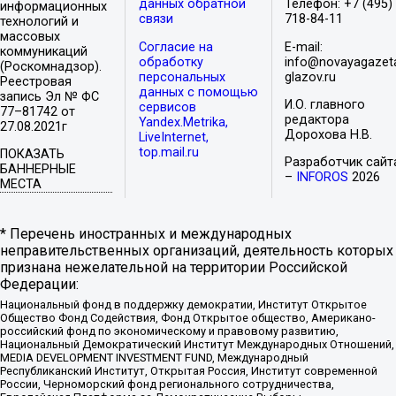
данных обратной
Телефон: +7 (495)
информационных
связи
718-84-11
технологий и
массовых
Согласие на
E-mail:
коммуникаций
обработку
info@novayagazet
(Роскомнадзор).
персональных
glazov.ru
Реестровая
данных с помощью
запись Эл № ФС
И.О. главного
сервисов
77–81742 от
редактора
Yandex.Metrika,
27.08.2021г
Дорохова Н.В.
LiveInternet,
top.mail.ru
ПОКАЗАТЬ
Разработчик сайт
БАННЕРНЫЕ
–
INFOROS
2026
МЕСТА
* Перечень иностранных и международных
неправительственных организаций, деятельность которых
признана нежелательной на территории Российской
Федерации:
Национальный фонд в поддержку демократии, Институт Открытое
Общество Фонд Содействия, Фонд Открытое общество, Американо-
российский фонд по экономическому и правовому развитию,
Национальный Демократический Институт Международных Отношений,
MEDIA DEVELOPMENT INVESTMENT FUND, Международный
Республиканский Институт, Открытая Россия, Институт современной
России, Черноморский фонд регионального сотрудничества,