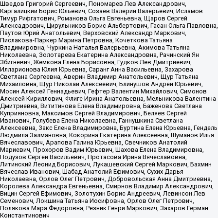
Шведов Григорий Сергеевич, Пономарев Лев Александрович,
Каргалицкий Борис Юльевич, Созаев Валерий Валерьевич, Исламов
Тимур Рифгатович, Романова Ольга Евгеньевна, Щаров Сергей
Алексадрович, Цирульников Борис Альбертович, Гасан Ольга Павловна,
Паутов Юрий Анатольевич, Верховский Александр Маркович,
Пислакова-Паркер Марина Петровна, Кочеткова Татьяна
Владимировна, Чуркина Наталья Валерьевна, Акимова Татьяна
Николаевна, Золотарева Екатерина Александровна, Рачинский Ян
Збигневич, Жемкова Елена Борисовна, Гудков Лев Дмитриевич,
Илларионова Юлия Юрьевна, Саранг Анна Васильевна, Захарова
Светлана Сергеевна, Аверин Владимир Анатольевич, Щур Татьяна
Михайловна, Щур Николай Алексеевич, Блинушов Андрей Юрьевич,
Мосин Алексей Геннадьевич, Гефтер Валентин Михайлович, Симонов
Алексей Кириллович, Флиге Ирина Анатольевна, Мельникова Валентина
Дмитриевна, Вититинова Елена Владимировна, Баженова Светлана
Куприяновна, Максимов Сергей Владимирович, Беляев Сергей
Иванович, Голубева Елена Николаевна, Ганнушкина Светлана
Алексеевна, Закс Елена Владимировна, Буртина Елена Юрьевна, Гендель
Людмила Залмановна, Кокорина Екатерина Алексеевна, Шуманов Илья
Вячеславович, Арапова Галина Юрьевна, Свечников Анатолий
Мариевич, Прохоров Вадим Юрьевич, Шахова Елена Владимировна,
Подузов Сергей Васильевич, Протасова Ирина Вячеславовна,
Литинский Леонид Борисович, Лукашевский Сергей Маркович, Бахмин
Вячеслав Иванович, Шабад Анатолий Ефимович, Сухих Дарья
Николаевна, Орлов Олег Петрович, Добровольская Анна Дмитриевна,
Королева Александра Евгеньевна, Смирнов Владимир Александрович,
Вицин Сергей Ефимович, Золотухин Борис Андреевич, Левинсон Лев
Семенович, Локшина Татьяна Иосифовна, Орлов Олег Петрович,
Полякова Мара Федоровна, Резник Генри Маркович, Захаров Герман
Константинович