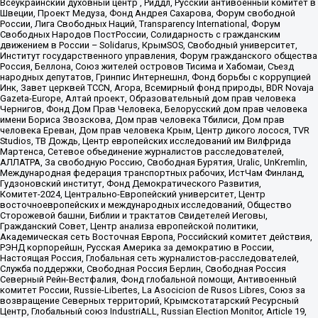
Всеукраинский духовный центр , Риддл, Русский антивоенный комитет в
Швеции, Проект Медуза, Фонд Андрея Сахарова, Форум свободной
России, Лига Свободных Наций, Transparеncy International, Форум
Свободных Народов ПостРоссии, Солидарность с гражданским
движением в России – Solidarus, КрымSOS, Свободный университет,
Институт государственного управления, Форум гражданского общества
Россия, Беллона, Союз жителей островов Тисима и Хабомаи, Съезд
народных депутатов, Гринпис Интернешнл, Фонд борьбы с коррупцией
Инк, Завет церквей TCCN, Агора, Всемирный фонд природы, BDR Novaja
Gazeta-Europe, Алтай проект, Образовательный дом прав человека
Чернигов, Фонд Дом Прав Человека, Белорусский дом прав человека
имени Бориса Звозскова, Дом прав человека Тбилиси, Дом прав
человека Ереван, Дом прав человека Крым, Центр дикого лосося, TVR
Studios, ТВ Дождь, Центр европейских исследований им Вилфрида
Мартенса, Сетевое объединение журналистов расследователей,
АЛЛАТРА, За свободную Россию, Свободная Бурятия, Uralic, UnKremlin,
Международная федерация транспортных рабочих, ИстЧам Финланд,
Гудзоновский институт, Фонд Демократического Развития,
Комитет-2024, Центрально-Европейский университет, Центр
восточноевропейских и международных исследований, Общество
Сторожевой башни, Библии и трактатов Свидетелей Иеговы,
Гражданский Совет, Центр анализа европейской политики,
Академическая сеть Восточная Европа, Российский комитет действия,
РЭНД корпорейшн, Русская Америка за демократию в России,
Настоящая Россия, Глобальная сеть журналистов-расследователей,
Служба поддержки, Свободная Россия Берлин, Свободная Россия
Северный Рейн-Вестфалия, Фонд глобальной помощи, Антивоенный
комитет России, Russie-Libertes, La Asocicion de Rusos Libres, Союз за
возвращение Северных территорий, Крымскотатарский Ресурсный
Центр, Глобальный союз IndustriALL, Russian Election Monitor, Article 19,