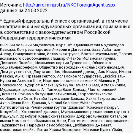
Источник:
http://unro.minjust.ru/NKOForeignAgent.aspx
данные на
24.03.2022
* Единый федеральный список организаций, в том числе
иностранных и международных организаций, признанных
в соответствии с законодательством Российской
Федерации террористическими:
Высший военный Маджлисуль Шура Объединенных сил моджахедов
Кавказа, Конгресс народов Ичкерии и Дагестана, База, Асбат аль-
Ансар, Священная война, Исламская группа, Братья-мусульмане, Партия
исламского освобождения, Лашкар-И-Тайба, Исламская группа,
Движение Талибан, Исламская партия Туркестана, Общество
социальных реформ, Общество возрождения исламского наследия,
Дом двух святых, Джунд аш-Шам, Исламский джихад, Аль-Каида, Имарат
Кавказ, АБТО, Правый сектор, Исламское государство, Джабха аль-
Нусра ли-Ахль аш-Шам, Народное ополчение имени К. Минина и Д.
Пожарского, Аджр от Аллаха Субхану уа Тагьаля SHAM, АУМ Синрике,
Муджахеды джамаата Ат-Тавхида Валь-Джихад, Чистопольский
Джамаат, Рохнамо ба суи давлати исломи, Террористическое
сообщество Сеть, Катиба Таухид валь-Джихад, Хайят Тахрир аш-Шам,
Ахлю Сунна Валь Джамаа, National Socialism/White Power,
Артподготовка, Религиозная группа “Джамаат “Красный пахарь”,
Колумбайн, Хатлонский джамаат, Мусульманская религиозная группа п.
Кушкуль г. Оренбург, Крымско-татарский добровольческий батальон
имени Номана Челебиджихана, Азов, Партия исламского возрождения
Таджикистана, Народная самооборона, Дуббайский джамаат,
московская ячейка, Батал-Хаджи Белхороев, Маньяки Культ Убийц,