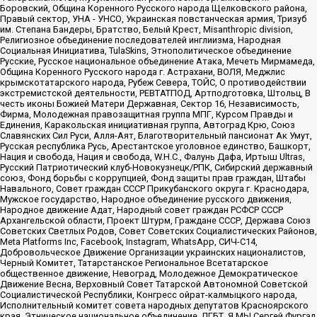
Боровский, Община Коренного Русского народа Щелковского района,
Правый сектор, УНА - УНСО, Украинская повстанческая армия, Тризуб
им. Степана Бандеры, Братство, Белый Крест, Misanthropic division,
Религиозное объединение последователей инглиизма, Народная
Социальная Инициатива, TulaSkins, Этнополитическое объединение
Русские, Русское национальное объединение Атака, Мечеть Мирмамеда,
Община Коренного Русского народа г. Астрахани, ВОЛЯ, Меджлис
крымскотатарского народа, Рубеж Севера, ТОЙС, О противодействии
экстремистской деятельности, РЕВТАТПОД, Артподготовка, Штольц, В
честь иконы Божией Матери Державная, Сектор 16, Независимость,
Фирма, Молодежная правозащитная группа МПГ, Курсом Правды и
Единения, Каракольская инициативная группа, Автоград Крю, Союз
Славянских Сил Руси, Алля-Аят, Благотворительный пансионат Ак Умут,
Русская республика Русь, Арестантское уголовное единство, Башкорт,
Нация и свобода, Нация и свобода, W.H.С., Фалунь Дафа, Иртыш Ultras,
Русский Патриотический клуб-Новокузнецк/РПК, Сибирский державный
союз, Фонд борьбы с коррупцией, Фонд защиты прав граждан, Штабы
Навального, Совет граждан СССР Прикубанского округа г. Краснодара,
Мужское государство, Народное объединение русского движения,
Народное движение Адат, Народный совет граждан РСФСР СССР
Архангельской области, Проект Штурм, Граждане СССР, Держава Союз
Советских Светлых Родов, Совет Советских Социалистических Районов,
Meta Platforms Inc, Facebook, Instagram, WhatsApp, СИЧ-С14,
Добровольческое Движение Организации украинских националистов,
Черный Комитет, Татарстанское Региональное Всетатарское
общественное движение, Невоград, Молодежное Демократическое
Движение Весна, Верховный Совет Татарской Автономной Советской
Социалистической Республики, Конгресс ойрат-калмыцкого народа,
Исполнительный комитет совета народных депутатов Красноярского
края, Этническое национальное объединение, ЛГБТ, Я.МЫ Сергей Фургал