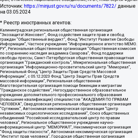
Источник:
https://minjust.gov.ru/ru/documents/7822/
данные
на
03.05.2024
* Реестр иностранных агентов:
Калининградская региональная общественная организация "Экозащита!-Женсовет", Фонд содействия защите прав и свобод граждан "Общественный вердикт", Фонд "Институт Развития Свободы Информации", Частное учреждение "Информационное агентство МЕМО. РУ", Региональная общественная организация "Общественная комиссия по сохранению наследия академика Сахарова", Фонд поддержки свободы прессы, Санкт-Петербургская общественная правозащитная организация "Гражданский контроль", Межрегиональная общественная организация "Информационно-просветительский центр "Мемориал", Региональный Фонд "Центр Защиты Прав Средств Массовой Информации", с 05.12.2023 Фонд "Центр Защиты Прав Средств массовой информации", Региональная общественная благотворительная организация помощи беженцам и мигрантам "Гражданское содействие", Негосударственное образовательное учреждение дополнительного профессионального образования (повышение квалификации) специалистов "АКАДЕМИЯ ПО ПРАВАМ ЧЕЛОВЕКА", Свердловская региональная общественная организация "Сутяжник", Автономная некоммерческая организация "Центр независимых социологических исследований", Союз общественных объединений "Российский исследовательский центр по правам человека", Региональное общественное учреждение научно-информационный центр "МЕМОРИАЛ", Некоммерческая организация "Фонд защиты гласности", Автономная некоммерческая организация "Институт прав человека", Городская общественная организация "Екатеринбургское общество "МЕМОРИАЛ", Городская общественная организация "Рязанское историко-просветительское и правозащитное общество "Мемориал" (Рязанский Мемориал), Челябинский региональный орган общественной самодеятельности – женское общественное объединение "Женщины Евразии", Челябинский региональный орган общественной самодеятельности "Уральская правозащитная группа", Фонд содействия защите здоровья и социальной справедливости имени Андрея Рылькова, Автономная Некоммерческая Организация "Аналитический Центр Юрия Левады", Автономная некоммерческая организация социальной поддержки населения "Проект Апрель", Региональная общественная организация помощи женщинам и детям, находящимся в кризисной ситуации "Информационно-методический центр "Анна", Фонд содействия развитию массовых коммуникаций и правовому просвещению "Так-так-Так", Фонд содействия устойчивому развитию "Серебряная тайга", Свердловский региональный общественный фонд социальных проектов "Новое время", "Idel.Реалии", Кавказ.Реалии, Крым.Реалии, Телеканал Настоящее Время, Татаро-башкирская служба Радио Свобода (Azatliq Radiosi), Радио Свободная Европа/Радио Свобода (PCE/PC), "Сибирь.Реалии", "Фактограф", Благотворительный фонд помощи осужденным и их семьям, Автономная некоммерческая организация "Институт глобализации и социальных движений", Фонд "В защиту прав заключенных", Частное учреждение "Центр поддержки и содействия развитию средств массовой информации", Пензенский региональный общественный благотворительный фонд "Гражданский союз", "Север.Реалии", Некоммерческая организация Фонд "Правовая инициатива", Общество с ограниченной ответственностью "Радио Свободная Европа/Радио Свобода", Чешское информационное агентство "MEDIUM-ORIENT", Красноярская региональная общественная организация "Мы против СПИДа", Камалягин Денис Николаевич, Маркелов Сергей Евгеньевич, Пономарев Лев Александрович, Савицкая Людмила Алексеевна, Автономная некоммерческая организация "Центр по работе с проблемой насилия "НАСИЛИЮ.НЕТ", Межрегиональный профессиональный союз работников здравоохранения "Альянс врачей", Юридическое лицо, зарегистрированное в Латвийской Республике, SIA "Medusa Project" (регистрационный номер 40103797863, дата регистрации 10.06.2014), Некоммерческая организация "Фонд по борьбе с коррупцией", Автономная некоммерческая организация "Институт права и публичной политики", Баданин Роман Сергеевич, Гликин Максим Александрович, Железнова Мария Михайловна, Лукьянова Юлия Сергеевна, Маетная Елизавета Витальевна, Маняхин Петр Борисович, Чуракова Ольга Владимировна, Ярош Юлия Петровна, Юридическое лицо "The Insider SIA", зарегистрированное в Риге, Латвийская Республика (дата регистрации 26.06.2015), являющееся администратором доменного имени интернет-издания "The Insider SIA", https://theins.ru, Постернак Алексей Евгеньевич, Рубин Михаил Аркадьевич, Анин Роман Александрович, Юридическое лицо Istories fonds, зарегистрированное в Латвийской Республике (регистрационный номер 50008295751, дата регистрации 24.02.2020), Великовский Дмитрий Александрович, Долинина Ирина Николаевна, Мароховская Алеся Алексеевна, Шлейнов Роман Юрьевич, Шмагун Олеся Валентиновна, Общество с ограниченной ответственностью "Альтаир 2021", Общество с ограниченной ответственностью "Вега 2021", Общество с ограниченной ответственностью "Главный редактор 2021", Общество с ограниченной ответственностью "Ромашки монолит", Важенков Артем Валерьевич, Ивановская областная общественная организация "Центр гендерных исследований", Гурман Юрий Альбертович, Медиапроект "ОВД-Инфо", Егоров Владимир Владимирович, Жилинский Владимир Александрович, Общество с ограниченной ответственностью "ЗП", Иванова София Юрьевна, Карезина Инна Павловна, Кильтау Екатерина Викторовна, Петров Алексей Викторович, Пискунов Сергей Евгеньевич, Смирнов Сергей Сергеевич, Тихонов Михаил Сергеевич, Общество с ограниченной ответственностью "ЖУРНАЛИСТ-ИНОСТРАННЫЙ АГЕНТ", Арапова Галина Юрьевна, Вольтская Татьяна Анатольевна, Американская компания "Mason G.E.S. Anonymous Foundation" (США), являющаяся владельцем интернет-издания https://mnews.world/, Компания "Stichting Bellingcat", зарегистрированная в Нидерландах (дата регистрации 11.07.2018), Захаров Андрей Вячеславович, Клепиковская Екатерина Дмитриевна, Общество с ограниченной ответственностью "МЕМО", Перл Роман Александрович, Симонов Евгений Алексеевич, Соловьева Елена Анатольевна, Сотников Даниил Владимирович, Сурначева Елизавета Дмитриевна, Автономная некоммерческая организация по защите прав человека и информированию населения "Якутия – Наше Мнение", Общество с ограниченной ответственностью "Москоу диджитал медиа", с 26.01.2023 Общество с ограниченной ответственностью "Чайка Белые сады", Ветошкина Валерия Валерьевна, Заговора Максим Александрович, Межрегиональное общественное движение "Российская ЛГБТ - сеть", Оленичев Максим Владимирович, Павлов Иван Юрьевич, Скворцова Елена Сергеевна, Общество с ограниченной ответственностью "Как бы инагент", Кочетков Игорь Викторович, Общество с ограниченной ответственностью "Честные выборы", Еланчик Олег Александрович, Общество с ограниченной ответственностью "Нобелевский призыв", Гималова Регина Эмилевна, Григорьев Андрей Валерьевич, Григорьева Алина Александровна, Ассоциация по содействию защите прав призывников, альтернативнослужащих и военнослужащих "Правозащитная группа "Гражданин.Армия.Право", Хисамова Регина Фаритовна, Автономная некоммерческая организация по реализации социально-правовых программ "Лилит", Дальневосточное общественное движение "Маяк", Санкт-Петербургская ЛГБТ-инициативная группа "Выход", Инициативная группа ЛГБТ+ "Реверс", Алексеев Андрей Викторович, Бекбулатова Таисия Львовна, Беляев Иван Михайлович, Владыкина Елена Сергеевна, Гельман Марат Александрович, Никульшина Вероника Юрьевна, Толоконникова Надежда Андреевна, Шендерович Виктор Анатольевич, Общество с ограниченной ответственностью "Данное сообщение", Общество с ограниченной ответственностью Издательский дом "Новая глава", Айнбиндер Александра Александровна, Московский комьюнити-центр для ЛГБТ+инициатив, Благотворительный фонд развития филантропии, Deutsche Welle (Германия, Kurt-Schumacher-Strasse 3, 53113 Bonn), Борзунова Мария Михайловна, Воробьев Виктор Викторович, Голубева Анна Львовна, Константинова Алла Михайловна, Малкова Ирина Владимировна, Мурадов Мурад Абдулгалимович, Осетинская Елизавета Николаевна, Понасенков Евгений Николаевич, Ганапольский Матвей Юрьевич, Киселев Евгений Алексеевич, Борухович Ирина Григорьевна, Дремин Иван Тимофеевич, Дубровский Дмитрий Викторович, Красноярская региональная общественная организация поддержки и развития альтернативных образовательных технологий и межкультурных коммуникаций "ИНТЕРРА", Маяковская Екатерина Алексеевна, Фейгин Марк Захарович, Филимонов Андрей Викторович, Дзугкоева Регина Николаевна, Доброхотов Роман Александрович, Дудь Юрий Александрович, Елкин Сергей Владимирович, Кругликов Кирилл Игоревич, Сабунаева Мария Леонидовна, Семенов Алексей Владимирович, Шаинян Карен Багратович, Шульман Екатерина Михайловна, Асафьев Артур Валерьевич, Вахштайн Виктор Семенович, Венедиктов Алексей Алексеевич, Лушникова Екатерина Евгеньевна, Волков Леонид Михайлович, Невзоров Александр Глебович, Пархоменко Сергей Борисович, Сироткин Ярослав Николаевич, Кара-Мурза Владимир Владимирович, Баранова Наталья Владимировна, Гозман Леонид Яковлевич, Кагарлицкий Борис Юльевич, Климарев Михаил Валерьевич, Милов Владимир Станиславович, Автономная некоммерческая организация Краснодарский центр современного искусства "Типография", Моргенштерн Алишер Тагирович, Соболь Любовь Эдуардовна, Общество с ограниченной ответственностью "ЛИЗА НОРМ", Каспаров Гарри Кимович, Ходорковский Михаил Борисович, Общество с ограниченной ответственностью "Апрельские тезисы", Данилович Ирина Брониславовна, Кашин Олег Владимирович, Петров Николай Владимирович, Пивоваров Алексей Владимирович, Соколов Михаил Владимирович, Цветкова Юлия Владимировна, Чичваркин Евгений Александрович, Комитет против пыток/Команда против пыток, Общество с ограниченной ответственностью "Первый научный", Общество с ограниченной ответственностью "Вертолет и ко", Белоцерковская Вероника Борисовна, Кац Максим Евгеньевич, Лазарева Татьяна Юрьевна, Шаведдинов Руслан Табризович, Яшин Илья Валерьевич, Общество с ограниченной ответственностью "Иноагент ААВ", Алешковский Дмитрий Петрович, Альбац Евгения Марковна, Быков Дмитрий Львович, Галямина Юлия Евгеньевна, Лойко Сергей Леонидович, Мартынов Кирилл Константинович, Медведев Сергей Александрович, Крашенинников Федор Геннадиевич, Гордеева Катерина Вл