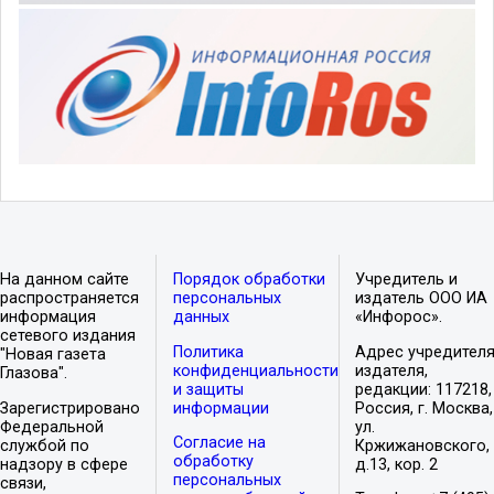
На данном сайте
Порядок обработки
Учредитель и
распространяется
персональных
издатель ООО ИА
информация
данных
«Инфорос».
сетевого издания
Политика
Адрес учредителя
"Новая газета
конфиденциальности
издателя,
Глазова".
и защиты
редакции: 117218,
Зарегистрировано
информации
Россия, г. Москва,
Федеральной
ул.
Согласие на
службой по
Кржижановского,
обработку
надзору в сфере
д.13, кор. 2
персональных
связи,