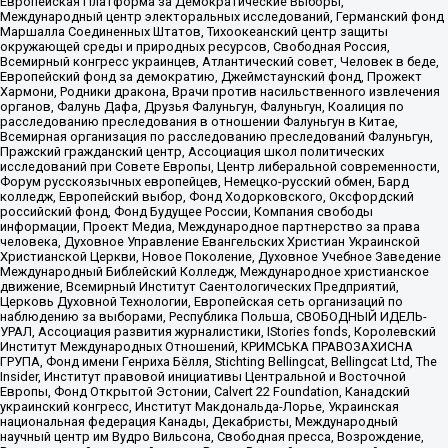
Европейская Платформа за Демократические Выборы,
Международный центр электоральных исследований, Германский фонд
Маршалла Соединенных Штатов, Тихоокеанский центр защиты
окружающей среды и природных ресурсов, Свободная Россия,
Всемирный конгресс украинцев, Атлантический совет, Человек в беде,
Европейский фонд за демократию, Джеймстаунский фонд, Прожект
Хармони, Родники дракона, Врачи против насильственного извлечения
органов, Фалунь Дафа, Друзья Фалуньгун, Фалуньгун, Коалиция по
расследованию преследования в отношении Фалуньгун в Китае,
Всемирная организация по расследованию преследований Фалуньгун,
Пражский гражданский центр, Ассоциация школ политических
исследований при Совете Европы, Центр либеральной современности,
Форум русскоязычных европейцев, Немецко-русский обмен, Бард
колледж, Европейский выбор, Фонд Ходорковского, Оксфордский
российский фонд, Фонд Будущее России, Компания свободы
информации, Проект Медиа, Международное партнерство за права
человека, Духовное Управление Евангельских Христиан Украинской
Христианской Церкви, Новое Поколение, Духовное Учебное Заведение
Международный Библейский Колледж, Международное христианское
движение, Всемирный Институт Саентологических Предприятий,
Церковь Духовной Технологии, Европейская сеть организаций по
наблюдению за выборами, Республика Польша, СВОБОДНЫЙ ИДЕЛЬ-
УРАЛ, Ассоциация развития журналистики, IStories fonds, Королевский
Институт Международных Отношений, КРИМСЬКА ПРАВОЗАХИСНА
ГРУПА, Фонд имени Генриха Бёлля, Stichting Bellingcat, Bellingcat Ltd, The
Insider, Институт правовой инициативы Центральной и Восточной
Европы, Фонд Открытой Эстонии, Calvert 22 Foundation, Канадский
украинский конгресс, Институт Макдональда-Лорье, Украинская
национальная федерация Канады, Декабристы, Международный
научный центр им Вудро Вильсона, Свободная пресса, Возрождение,