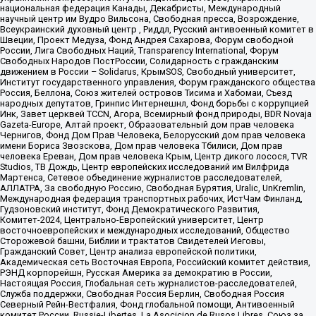
национальная федерация Канады, Декабристы, Международный
научный центр им Вудро Вильсона, Свободная пресса, Возрождение,
Всеукраинский духовный центр , Риддл, Русский антивоенный комитет в
Швеции, Проект Медуза, Фонд Андрея Сахарова, Форум свободной
России, Лига Свободных Наций, Transparеncy International, Форум
Свободных Народов ПостРоссии, Солидарность с гражданским
движением в России – Solidarus, КрымSOS, Свободный университет,
Институт государственного управления, Форум гражданского общества
Россия, Беллона, Союз жителей островов Тисима и Хабомаи, Съезд
народных депутатов, Гринпис Интернешнл, Фонд борьбы с коррупцией
Инк, Завет церквей TCCN, Агора, Всемирный фонд природы, BDR Novaja
Gazeta-Europe, Алтай проект, Образовательный дом прав человека
Чернигов, Фонд Дом Прав Человека, Белорусский дом прав человека
имени Бориса Звозскова, Дом прав человека Тбилиси, Дом прав
человека Ереван, Дом прав человека Крым, Центр дикого лосося, TVR
Studios, ТВ Дождь, Центр европейских исследований им Вилфрида
Мартенса, Сетевое объединение журналистов расследователей,
АЛЛАТРА, За свободную Россию, Свободная Бурятия, Uralic, UnKremlin,
Международная федерация транспортных рабочих, ИстЧам Финланд,
Гудзоновский институт, Фонд Демократического Развития,
Комитет-2024, Центрально-Европейский университет, Центр
восточноевропейских и международных исследований, Общество
Сторожевой башни, Библии и трактатов Свидетелей Иеговы,
Гражданский Совет, Центр анализа европейской политики,
Академическая сеть Восточная Европа, Российский комитет действия,
РЭНД корпорейшн, Русская Америка за демократию в России,
Настоящая Россия, Глобальная сеть журналистов-расследователей,
Служба поддержки, Свободная Россия Берлин, Свободная Россия
Северный Рейн-Вестфалия, Фонд глобальной помощи, Антивоенный
комитет России, Russie-Libertes, La Asocicion de Rusos Libres, Союз за