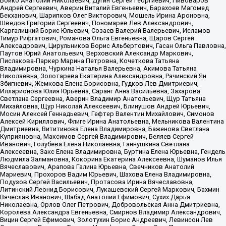
Бойко Анатолий Николаевич, Дугин Сергей Георгиевич, Пивоваров
Андрей Сергеевич, Аверин Виталий Евгеньевич, Барахоев Магомед
Бекханович, Шарипков Олег Викторович, Мошель Ирина Ароновна,
Шведов Григорий Сергеевич, Пономарев Лев Александрович,
Каргалицкий Борис Юльевич, Созаев Валерий Валерьевич, Исламов
Тимур Рифгатович, Романова Ольга Евгеньевна, Щаров Сергей
Алексадрович, Цирульников Борис Альбертович, Гасан Ольга Павловна,
Паутов Юрий Анатольевич, Верховский Александр Маркович,
Пислакова-Паркер Марина Петровна, Кочеткова Татьяна
Владимировна, Чуркина Наталья Валерьевна, Акимова Татьяна
Николаевна, Золотарева Екатерина Александровна, Рачинский Ян
Збигневич, Жемкова Елена Борисовна, Гудков Лев Дмитриевич,
Илларионова Юлия Юрьевна, Саранг Анна Васильевна, Захарова
Светлана Сергеевна, Аверин Владимир Анатольевич, Щур Татьяна
Михайловна, Щур Николай Алексеевич, Блинушов Андрей Юрьевич,
Мосин Алексей Геннадьевич, Гефтер Валентин Михайлович, Симонов
Алексей Кириллович, Флиге Ирина Анатольевна, Мельникова Валентина
Дмитриевна, Вититинова Елена Владимировна, Баженова Светлана
Куприяновна, Максимов Сергей Владимирович, Беляев Сергей
Иванович, Голубева Елена Николаевна, Ганнушкина Светлана
Алексеевна, Закс Елена Владимировна, Буртина Елена Юрьевна, Гендель
Людмила Залмановна, Кокорина Екатерина Алексеевна, Шуманов Илья
Вячеславович, Арапова Галина Юрьевна, Свечников Анатолий
Мариевич, Прохоров Вадим Юрьевич, Шахова Елена Владимировна,
Подузов Сергей Васильевич, Протасова Ирина Вячеславовна,
Литинский Леонид Борисович, Лукашевский Сергей Маркович, Бахмин
Вячеслав Иванович, Шабад Анатолий Ефимович, Сухих Дарья
Николаевна, Орлов Олег Петрович, Добровольская Анна Дмитриевна,
Королева Александра Евгеньевна, Смирнов Владимир Александрович,
Вицин Сергей Ефимович, Золотухин Борис Андреевич, Левинсон Лев