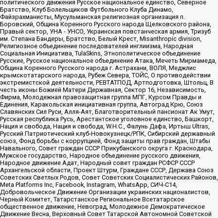
политического движения Русское национальное единство, Северное
Братство, Клуб Болельщиков Футбольного Клуба Динамо,
Файзрахманисты, Мусульманская религиозная организация п.
Боровский, Община Коренного Русского народа Щелковского района,
Правый сектор, УНА - УНСО, Украинская повстанческая армия, Тризуб
им. Степана Бандеры, Братство, Белый Крест, Misanthropic division,
Религиозное объединение последователей инглиизма, Народная
Социальная Инициатива, TulaSkins, Этнополитическое объединение
Русские, Русское национальное объединение Атака, Мечеть Мирмамеда,
Община Коренного Русского народа г. Астрахани, ВОЛЯ, Меджлис
крымскотатарского народа, Рубеж Севера, ТОЙС, О противодействии
экстремистской деятельности, РЕВТАТПОД, Артподготовка, Штольц, В
честь иконы Божией Матери Державная, Сектор 16, Независимость,
Фирма, Молодежная правозащитная группа МПГ, Курсом Правды и
Единения, Каракольская инициативная группа, Автоград Крю, Союз
Славянских Сил Руси, Алля-Аят, Благотворительный пансионат Ак Умут,
Русская республика Русь, Арестантское уголовное единство, Башкорт,
Нация и свобода, Нация и свобода, W.H.С., Фалунь Дафа, Иртыш Ultras,
Русский Патриотический клуб-Новокузнецк/РПК, Сибирский державный
союз, Фонд борьбы с коррупцией, Фонд защиты прав граждан, Штабы
Навального, Совет граждан СССР Прикубанского округа г. Краснодара,
Мужское государство, Народное объединение русского движения,
Народное движение Адат, Народный совет граждан РСФСР СССР
Архангельской области, Проект Штурм, Граждане СССР, Держава Союз
Советских Светлых Родов, Совет Советских Социалистических Районов,
Meta Platforms Inc, Facebook, Instagram, WhatsApp, СИЧ-С14,
Добровольческое Движение Организации украинских националистов,
Черный Комитет, Татарстанское Региональное Всетатарское
общественное движение, Невоград, Молодежное Демократическое
Движение Весна, Верховный Совет Татарской Автономной Советской