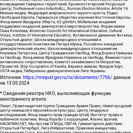
возвращение Северных территорий, Крымскотатарский Ресурсный
Центр, Глобальный союз IndustriALL, Russian Election Monitor, Article 19,
Мнение медиа, Федерация анархического черного креста, Радио
Свободная Европа, Германское общество изучения Восточной Европы,
Фонд имени Фридриха Эберта, XZ gGmbH, Мобильная академия
поддержки гендерной демократии и миротворчества, Форум имени
Льва Копелева, American Councils for International Education, Cultural
Vistas, Institute of International Education, Антивоенное движение Антальи,
Открытый диалог, Школа международных отношений и
государственной политики им Питера Мунка, Российско-канадский
демократический альянс, Школа международных отношений им
Нормана Патерсона, Центр Гражданских Свобод, Фонд Бориса Немцова
за Свободу, Фонд имени Фридриха Науманна за свободу, Феминистское
антивоенное сопротивление, Комитет независимости Ингушетии,
Прометей, Stop Occupation of Karelia, Вернись живым, Фридом Хаус,
СОТА медиа, Либерально-демократическая Лига Украины
Источник:
https://minjust.gov.ru/ru/documents/7756/
данные
на
13.05.2024
* Сведения реестра НКО, выполняющих функции
иностранного агента:
Лилит, Правозащитная группа Гражданин.Армия.Право, Нижегородский
центр немецкой и европейской культуры, Центр гендерных
исследований, Фонд защиты прав граждан Штаб, Институт права и
публичной политики, Фонд борьбы с коррупцией, Альянс врачей,
НАСИЛИЮ.НЕТ, Мы против СПИДа, СВЕЧА, Гуманитарное действие,
Открытый Петербург, Лига Избирателей, Правовая инициатива,
Гражданский Союз, Хасдей Ерушалаим, Центр поддержки и содействия