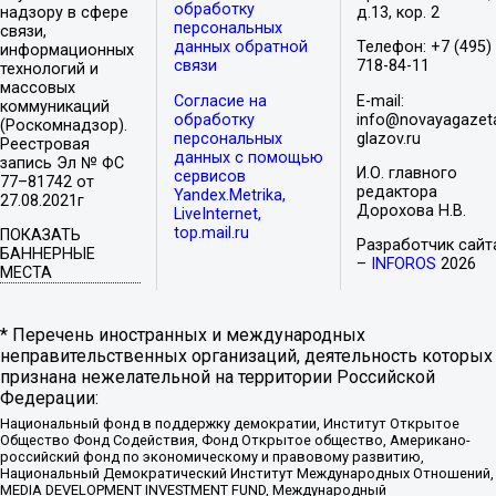
обработку
надзору в сфере
д.13, кор. 2
персональных
связи,
данных обратной
Телефон: +7 (495)
информационных
связи
718-84-11
технологий и
массовых
Согласие на
E-mail:
коммуникаций
обработку
info@novayagazet
(Роскомнадзор).
персональных
glazov.ru
Реестровая
данных с помощью
запись Эл № ФС
И.О. главного
сервисов
77–81742 от
редактора
Yandex.Metrika,
27.08.2021г
Дорохова Н.В.
LiveInternet,
top.mail.ru
ПОКАЗАТЬ
Разработчик сайт
БАННЕРНЫЕ
–
INFOROS
2026
МЕСТА
* Перечень иностранных и международных
неправительственных организаций, деятельность которых
признана нежелательной на территории Российской
Федерации:
Национальный фонд в поддержку демократии, Институт Открытое
Общество Фонд Содействия, Фонд Открытое общество, Американо-
российский фонд по экономическому и правовому развитию,
Национальный Демократический Институт Международных Отношений,
MEDIA DEVELOPMENT INVESTMENT FUND, Международный