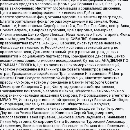
развитию средств массовой информации, Горячая Линия, В защиту
прав заключенных, Институт глобализации и социальных движений,
Центр социально-информационных инициатив Действие,
Благотворительный фонд охраны здоровья и защиты прав граждан,
Благотворительный фонд помощи осужденным и их семьям, Фонд
Тольятти, Новое время, Серебряная тайга, Так-Так-Так, Сова, центр Анна,
Проект Апрель, Самарская губерния, Эра здоровья, Мемориал,
Аналитический Центр Юрия Левады, Издательство Парк Гагарина, Фонд
имени Андрея Рылькова, Сфера, Центр СИБАЛЬТ, Уральская
правозащитная группа, Женщины Евразии, Институт прав человека,
Фонд защиты гласности, Российский исследовательский центр по
правам человека, Дальневосточный центр развития гражданских
инициатив и социального партнерства, Гражданское действие, Центр
независимых социологических исследований, Сутяжник, АКАДЕМИЯ ПО
ПРАВАМ ЧЕЛОВЕКА, Центр развития некоммерческих организаций,
Частное учреждение в Калининграде Совета Министров северных
стран, Гражданское содействие, Трансперенси Интернешнл-Р, Центр
Защиты Прав Средств Массовой Информации, Институт развития
прессы - Сибирь, Частное учреждение в Санкт-Петербурге Совета
Министров Северных Стран, Фонд поддержки свободы прессы,
Гражданский контроль, Человек и Закон, Общественная комиссия по
сохранению наследия академика Сахарова, Информационное агентство
МЕМО. РУ, Институт региональной прессы, Институт Развития Свободы
Информации, Экозащита!-Женсовет, Общественный вердикт,
Евразийская антимонопольная ассоциация, Бедушев Петр Петрович,
Дзугкоева Регина Николаевна, Кривенко Сергей Владимирович,
Милославский Павел Юрьевич, Шнырова Ольга Вадимовна, Чанышева
Лилия Айратовна, Сидорович Ольга Борисовна, Туровский Александр
Алексеевич, Васильева Анастасия Евгеньевна, Ривина Анна Валерьевна,