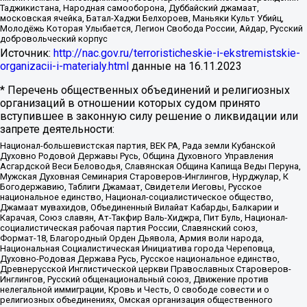
Таджикистана, Народная самооборона, Дуббайский джамаат,
московская ячейка, Батал-Хаджи Белхороев, Маньяки Культ Убийц,
Молодёжь Которая Улыбается, Легион Свобода России, Айдар, Русский
добровольческий корпус
Источник:
http://nac.gov.ru/terroristicheskie-i-ekstremistskie-
organizacii-i-materialy.html
данные на
16.11.2023
* Перечень общественных объединений и религиозных
организаций в отношении которых судом принято
вступившее в законную силу решение о ликвидации или
запрете деятельности:
Национал-большевистская партия, ВЕК РА, Рада земли Кубанской
Духовно Родовой Державы Русь, Община Духовного Управления
Асгардской Веси Беловодья, Славянская Община Капища Веды Перуна,
Мужская Духовная Семинария Староверов-Инглингов, Нурджулар, К
Богодержавию, Таблиги Джамаат, Свидетели Иеговы, Русское
национальное единство, Национал-социалистическое общество,
Джамаат мувахидов, Объединенный Вилайат Кабарды, Балкарии и
Карачая, Союз славян, Ат-Такфир Валь-Хиджра, Пит Буль, Национал-
социалистическая рабочая партия России, Славянский союз,
Формат-18, Благородный Орден Дьявола, Армия воли народа,
Национальная Социалистическая Инициатива города Череповца,
Духовно-Родовая Держава Русь, Русское национальное единство,
Древнерусской Инглистической церкви Православных Староверов-
Инглингов, Русский общенациональный союз, Движение против
нелегальной иммиграции, Кровь и Честь, О свободе совести и о
религиозных объединениях, Омская организация общественного