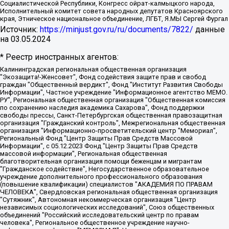
Социалистической Республики, Конгресс ойрат-калмыцкого народа,
Исполнительный комитет совета народных депутатов Красноярского
края, Этническое национальное объединение, ЛГБТ, Я.МЫ Сергей Фургал
Источник:
https://minjust.gov.ru/ru/documents/7822/
данные
на
03.05.2024
* Реестр иностранных агентов:
Калининградская региональная общественная организация "Экозащита!-Женсовет", Фонд содействия защите прав и свобод граждан "Общественный вердикт", Фонд "Институт Развития Свободы Информации", Частное учреждение "Информационное агентство МЕМО. РУ", Региональная общественная организация "Общественная комиссия по сохранению наследия академика Сахарова", Фонд поддержки свободы прессы, Санкт-Петербургская общественная правозащитная организация "Гражданский контроль", Межрегиональная общественная организация "Информационно-просветительский центр "Мемориал", Региональный Фонд "Центр Защиты Прав Средств Массовой Информации", с 05.12.2023 Фонд "Центр Защиты Прав Средств массовой информации", Региональная общественная благотворительная организация помощи беженцам и мигрантам "Гражданское содействие", Негосударственное образовательное учреждение дополнительного профессионального образования (повышение квалификации) специалистов "АКАДЕМИЯ ПО ПРАВАМ ЧЕЛОВЕКА", Свердловская региональная общественная организация "Сутяжник", Автономная некоммерческая организация "Центр независимых социологических исследований", Союз общественных объединений "Российский исследовательский центр по правам человека", Региональное общественное учреждение научно-информационный центр "МЕМОРИАЛ", Некоммерческая организация "Фонд защиты гласности", Автономная некоммерческая организация "Институт прав человека", Городская общественная организация "Екатеринбургское общество "МЕМОРИАЛ", Городская общественная организация "Рязанское историко-просветительское и правозащитное общество "Мемориал" (Рязанский Мемориал), Челябинский региональный орган общественной самодеятельности – женское общественное объединение "Женщины Евразии", Челябинский региональный орган общественной самодеятельности "Уральская правозащитная группа", Фонд содействия защите здоровья и социальной справедливости имени Андрея Рылькова, Автономная Некоммерческая Организация "Аналитический Центр Юрия Левады", Автономная некоммерческая организация социальной поддержки населения "Проект Апрель", Региональная общественная организация помощи женщинам и детям, находящимся в кризисной ситуации "Информационно-методический центр "Анна", Фонд содействия развитию массовых коммуникаций и правовому просвещению "Так-так-Так", Фонд содействия устойчивому развитию "Серебряная тайга", Свердловский региональный общественный фонд социальных проектов "Новое время", "Idel.Реалии", Кавказ.Реалии, Крым.Реалии, Телеканал Настоящее Время, Татаро-башкирская служба Радио Свобода (Azatliq Radiosi), Радио Свободная Европа/Радио Свобода (PCE/PC), "Сибирь.Реалии", "Фактограф", Благотворительный фонд помощи осужденным и их семьям, Автономная некоммерческая организация "Институт глобализации и социальных движений", Фонд "В защиту прав заключенных", Частное учреждение "Центр поддержки и содействия развитию средств массовой информации", Пензенский региональный общественный благотворительный фонд "Гражданский союз", "Север.Реалии", Некоммерческая организация Фонд "Правовая инициатива", Общество с ограниченной ответственностью "Радио Свободная Европа/Радио Свобода", Чешское информационное агентство "MEDIUM-ORIENT", Красноярская региональная общественная организация "Мы против СПИДа", Камалягин Денис Николаевич, Маркелов Сергей Евгеньевич, Пономарев Лев Александрович, Савицкая Людмила Алексеевна, Автономная некоммерческая организация "Центр по работе с проблемой насилия "НАСИЛИЮ.НЕТ", Межрегиональный профессиональный союз работников здравоохранения "Альянс врачей", Юридическое лицо, зарегистрированное в Латвийской Республике, SIA "Medusa Project" (регистрационный номер 40103797863, дата регистрации 10.06.2014), Некоммерческая организация "Фонд по борьбе с коррупцией", Автономная некоммерческая организация "Институт права и публичной политики", Баданин Роман Сергеевич, Гликин Максим Александрович, Железнова Мария Михайловна, Лукьянова Юлия Сергеевна, Маетная Елизавета Витальевна, Маняхин Петр Борисович, Чуракова Ольга Владимировна, Ярош Юлия Петровна, Юридическое лицо "The Insider SIA", зарегистрированное в Риге, Латвийская Республика (дата регистрации 26.06.2015), являющееся администратором доменного имени интернет-издания "The Insider SIA", https://theins.ru, Постернак Алексей Евгеньевич, Рубин Михаил Аркадьевич, Анин Роман Александрович, Юридическое лицо Istories fonds, зарегистрированное в Латвийской Республике (регистрационный номер 50008295751, дата регистрации 24.02.2020), Великовский Дмитрий Александрович, Долинина Ирина Николаевна, Мароховская Алеся Алексеевна, Шлейнов Роман Юрьевич, Шмагун Олеся Валентиновна, Общество с ограниченной ответственностью "Альтаир 2021", Общество с ограниченной ответственностью "Вега 2021", Общество с ограниченной ответственностью "Главный редактор 2021", Общество с ограниченной ответственностью "Ромашки монолит", Важенков Артем Валерьевич, Ивановская областная общественная организация "Центр гендерных исследований", Гурман Юрий Альбертович, Медиапроект "ОВД-Инфо", Егоров Владимир Владимирович, Жилинский Владимир Александрович, Общество с ограниченной ответственностью "ЗП", Иванова София Юрьевна, Карезина Инна Павловна, Кильтау Екатерина Викторовна, Петров Алексей Викторович, Пискунов Сергей Евгеньевич, Смирнов Сергей Сергеевич, Тихонов Михаил Сергеевич, Общество с ограниченной ответственностью "ЖУРНАЛИСТ-ИНОСТРАННЫЙ АГЕНТ", Арапова Галина Юрьевна, Вольтская Татьяна Анатольевна, Американская компания "Mason G.E.S. Anonymous Foundation" (США), являющаяся владельцем интернет-издания https://mnews.world/, Компания "Stichting Bellingcat", зарегистрированная в Нидерландах (дата регистрации 11.07.2018), Захаров Андрей Вячеславович, Клепиковская Екатерина Дмитриевна, Общество с ограниченной ответственностью "МЕМО", Перл Роман Александрович, Симонов Евгений Алексеевич, Соловьева Елена Анатольевна, Сотников Даниил Владимирович, Сурначева Елизавета Дмитриевна, Автономная некоммерческая организация по защите прав человека и информированию населения "Якутия – Наше Мнение", Общество с ограниченной ответственностью "Москоу диджитал медиа", с 26.01.2023 Общество с ограниченной ответственностью "Чайка Белые сады", Ветошкина Валерия Валерьевна, Заговора Максим Александрович, Межрегиональное общественное движение "Российская ЛГБТ - сеть", Оленичев Максим Владимирович, Павлов Иван Юрьевич, Скворцова Елена Сергеевна, Общество с ограниченной ответственностью "Как бы инагент", Кочетков Игорь Викторович, Общество с ограниченной ответственностью "Честные выборы", Еланчик Олег Александрович, Общество с ограниченной ответственностью "Нобелевский призыв", Гималова Регина Эмилевна, Григорьев Андрей Валерьевич, Григорьева Алина Александровна, Ассоциация по содействию защите прав призывников, альтернативнослужащих и военнослужащих "Правозащитная группа "Гражданин.Армия.Право", Хисамова Регина Фаритовна, Автономная некоммерческая организация по реализации социально-правовых программ "Лилит", Дальневосточное общественное движение "Маяк", Санкт-Петербургская ЛГБТ-инициативная группа "Выход", Инициативная группа ЛГБТ+ "Реверс", Алексеев Андрей Викторович, Бекбулатова Таисия Львовна, Беляев Иван Михайлович, Владыкина Елена Сергеевна, Гельман Марат Александрович, Никульшина Вероника Юрьевна, Толоконникова Надежда Андреевна, Шендерович Виктор Анатольевич, Общество с ограниченной ответственностью "Данное сообщение", Общество с ограниченной ответственностью Издательский дом "Новая глава", Айнбиндер Александра Александровна, Московский комьюнити-центр для ЛГБТ+инициатив, Благотворительный фонд развития филантропии, Deutsche Welle (Германия, Kurt-Schumacher-Strasse 3, 53113 Bonn), Борзунова Мария Михайловна, Воробьев Виктор Викторович, Голубева Анна Львовна, Константинова Алла Михайловна, Малкова Ирина Владимировна, Мурадов Мурад Абдулгалимович, Осетинская Елизавета Николаевна, Понасенков Евгений Николаевич, Ганапольский Матвей Юрьевич, Киселев Евгений Алексеевич, Борухович Ирина Григорьевна, Дремин Иван Тимофеевич, Дубровский Дмитрий Викторович, Красноярская региональная общественная организация поддержки и развития альтернативных образовательных технологий и межкультурных коммуникаций "ИНТЕРРА", Маяковская Екатерина Алексеевна, Фейгин Марк Захарович, Филимонов Андрей Викторович, Дзугкоева Регина Николаевна, Доброхотов Роман Александрович, Дудь Юрий Александрович, Елкин Сергей Владимирович, Кругликов Кирилл Игоревич, Сабунаева Мария Леонидовна, Семенов Алексей Владимирович, Шаинян Карен Багратович, Шульман Екатерина Михайловна, Асафьев Артур Валерьевич, Вахштайн Виктор Семенович, Венедиктов Алексей Алексеевич, Лушникова Екатерина Евгеньевна, Волков Леонид Михайлович, Невзоров Александр Глебович, Пархоменко Сергей Борисович, Сироткин Ярослав Николаевич, Кара-Мурза Владимир Владимирович, Баранова Наталья Владимировна, Гозман Леонид Яковлевич, Кагарлицкий Борис Юльевич, Климарев Михаил Валерьевич, Милов Владимир Станиславович, Автономная некоммерческая организация Краснодарский центр современного искусства "Типография", Моргенштерн Алишер Тагирович, Соболь Любовь Эдуардовна, Общество с ограниченной ответственностью "ЛИЗА НОРМ", Каспаров Гарри Кимович, Ходорковский Михаил Борисович, Общество с ограниченной ответственностью "Апрельские тезисы", Данилович Ирина Брониславовна, Кашин Олег Владимирович, Петров Николай Владимирович, Пивоваров Алексей Владимирович, Соколов Михаил Владимирович, Цветкова Юлия Владимировна, Чичваркин Евгений Александрович, Комитет против пыток/Команда против пыток, Общество с ограниченной ответственностью "Первый научный", Общество с ограниченной ответственностью "Вертолет и ко", Белоцерковская Вероника Борисовна, Кац Максим Евгеньевич, Лазарева Татьяна Юрьевна, Шаведдинов Руслан Табризович, Яшин Илья Валерьевич, Общество с ограниченной ответственностью "Иноагент ААВ", Алешковский Дмитрий Петрович, Альбац Евгения Марковна, Быков Дмитрий Львович, Галямина Юлия Евгеньевна, Лойко Сергей Леонидович, Мартынов Кирилл Константинович, Медведев Сергей Александрович, Крашенинников Федор Геннадиевич, Гордеева Катерина Вл