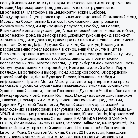
Республиканский Институт, Открытая Россия, Институт современной
России, Черноморский фонд регионального сотрудничества,
Европейская Платформа за Демократические Выборы,
Международный центр электоральных исследований, Германский фонд
Маршалла Соединенных Штатов, Тихоокеанский центр защиты
окружающей среды и природных ресурсов, Свободная Россия,
Всемирный конгресс украинцев, Атлантический совет, Человек в беде,
Европейский фонд за демократию, Джеймстаунский фонд, Прожект
Хармони, Родники дракона, Врачи против насильственного извлечения
органов, Фалунь Дафа, Друзья Фалуньгун, Фалуньгун, Коалиция по
расследованию преследования в отношении Фалуньгун в Китае,
Всемирная организация по расследованию преследований Фалуньгун,
Пражский гражданский центр, Ассоциация школ политических
исследований при Совете Европы, Центр либеральной современности,
Форум русскоязычных европейцев, Немецко-русский обмен, Бард
колледж, Европейский выбор, Фонд Ходорковского, Оксфордский
российский фонд, Фонд Будущее России, Компания свободы
информации, Проект Медиа, Международное партнерство за права
человека, Духовное Управление Евангельских Христиан Украинской
Христианской Церкви, Новое Поколение, Духовное Учебное Заведение
Международный Библейский Колледж, Международное христианское
движение, Всемирный Институт Саентологических Предприятий,
Церковь Духовной Технологии, Европейская сеть организаций по
наблюдению за выборами, Республика Польша, СВОБОДНЫЙ ИДЕЛЬ-
УРАЛ, Ассоциация развития журналистики, IStories fonds, Королевский
Институт Международных Отношений, КРИМСЬКА ПРАВОЗАХИСНА
ГРУПА, Фонд имени Генриха Бёлля, Stichting Bellingcat, Bellingcat Ltd, The
Insider, Институт правовой инициативы Центральной и Восточной
Европы, Фонд Открытой Эстонии, Calvert 22 Foundation, Канадский
украинский конгресс, Институт Макдональда-Лорье, Украинская