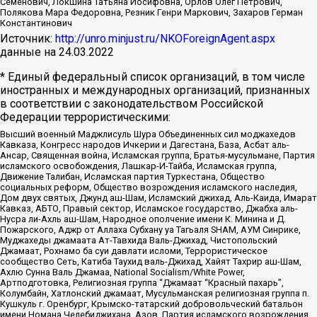
Семенович, Локшина Татьяна Иосифовна, Орлов Олег Петрович,
Полякова Мара Федоровна, Резник Генри Маркович, Захаров Герман
Константинович
Источник:
http://unro.minjust.ru/NKOForeignAgent.aspx
данные на
24.03.2022
* Единый федеральный список организаций, в том числе
иностранных и международных организаций, признанных
в соответствии с законодательством Российской
Федерации террористическими:
Высший военный Маджлисуль Шура Объединенных сил моджахедов
Кавказа, Конгресс народов Ичкерии и Дагестана, База, Асбат аль-
Ансар, Священная война, Исламская группа, Братья-мусульмане, Партия
исламского освобождения, Лашкар-И-Тайба, Исламская группа,
Движение Талибан, Исламская партия Туркестана, Общество
социальных реформ, Общество возрождения исламского наследия,
Дом двух святых, Джунд аш-Шам, Исламский джихад, Аль-Каида, Имарат
Кавказ, АБТО, Правый сектор, Исламское государство, Джабха аль-
Нусра ли-Ахль аш-Шам, Народное ополчение имени К. Минина и Д.
Пожарского, Аджр от Аллаха Субхану уа Тагьаля SHAM, АУМ Синрике,
Муджахеды джамаата Ат-Тавхида Валь-Джихад, Чистопольский
Джамаат, Рохнамо ба суи давлати исломи, Террористическое
сообщество Сеть, Катиба Таухид валь-Джихад, Хайят Тахрир аш-Шам,
Ахлю Сунна Валь Джамаа, National Socialism/White Power,
Артподготовка, Религиозная группа “Джамаат “Красный пахарь”,
Колумбайн, Хатлонский джамаат, Мусульманская религиозная группа п.
Кушкуль г. Оренбург, Крымско-татарский добровольческий батальон
имени Номана Челебиджихана, Азов, Партия исламского возрождения