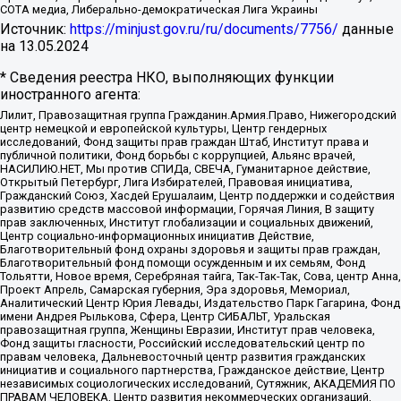
СОТА медиа, Либерально-демократическая Лига Украины
Источник:
https://minjust.gov.ru/ru/documents/7756/
данные
на
13.05.2024
* Сведения реестра НКО, выполняющих функции
иностранного агента:
Лилит, Правозащитная группа Гражданин.Армия.Право, Нижегородский
центр немецкой и европейской культуры, Центр гендерных
исследований, Фонд защиты прав граждан Штаб, Институт права и
публичной политики, Фонд борьбы с коррупцией, Альянс врачей,
НАСИЛИЮ.НЕТ, Мы против СПИДа, СВЕЧА, Гуманитарное действие,
Открытый Петербург, Лига Избирателей, Правовая инициатива,
Гражданский Союз, Хасдей Ерушалаим, Центр поддержки и содействия
развитию средств массовой информации, Горячая Линия, В защиту
прав заключенных, Институт глобализации и социальных движений,
Центр социально-информационных инициатив Действие,
Благотворительный фонд охраны здоровья и защиты прав граждан,
Благотворительный фонд помощи осужденным и их семьям, Фонд
Тольятти, Новое время, Серебряная тайга, Так-Так-Так, Сова, центр Анна,
Проект Апрель, Самарская губерния, Эра здоровья, Мемориал,
Аналитический Центр Юрия Левады, Издательство Парк Гагарина, Фонд
имени Андрея Рылькова, Сфера, Центр СИБАЛЬТ, Уральская
правозащитная группа, Женщины Евразии, Институт прав человека,
Фонд защиты гласности, Российский исследовательский центр по
правам человека, Дальневосточный центр развития гражданских
инициатив и социального партнерства, Гражданское действие, Центр
независимых социологических исследований, Сутяжник, АКАДЕМИЯ ПО
ПРАВАМ ЧЕЛОВЕКА, Центр развития некоммерческих организаций,