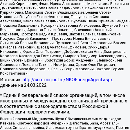
Алексей Кириллович, Флиге Ирина Анатольевна, Мельникова Валентина
Дмитриевна, Вититинова Елена Владимировна, Баженова Светлана
Куприяновна, Максимов Сергей Владимирович, Беляев Сергей
Иванович, Голубева Елена Николаевна, Ганнушкина Светлана
Алексеевна, Закс Елена Владимировна, Буртина Елена Юрьевна, Гендель
Людмила Залмановна, Кокорина Екатерина Алексеевна, Шуманов Илья
Вячеславович, Арапова Галина Юрьевна, Свечников Анатолий
Мариевич, Прохоров Вадим Юрьевич, Шахова Елена Владимировна,
Подузов Сергей Васильевич, Протасова Ирина Вячеславовна,
Литинский Леонид Борисович, Лукашевский Сергей Маркович, Бахмин
Вячеслав Иванович, Шабад Анатолий Ефимович, Сухих Дарья
Николаевна, Орлов Олег Петрович, Добровольская Анна Дмитриевна,
Королева Александра Евгеньевна, Смирнов Владимир Александрович,
Вицин Сергей Ефимович, Золотухин Борис Андреевич, Левинсон Лев
Семенович, Локшина Татьяна Иосифовна, Орлов Олег Петрович,
Полякова Мара Федоровна, Резник Генри Маркович, Захаров Герман
Константинович
Источник:
http://unro.minjust.ru/NKOForeignAgent.aspx
данные на
24.03.2022
* Единый федеральный список организаций, в том числе
иностранных и международных организаций, признанных
в соответствии с законодательством Российской
Федерации террористическими:
Высший военный Маджлисуль Шура Объединенных сил моджахедов
Кавказа, Конгресс народов Ичкерии и Дагестана, База, Асбат аль-
Ансар, Священная война, Исламская группа, Братья-мусульмане, Партия