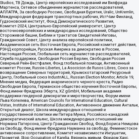
Studios, ТВ Дождь, Центр европейских исследований им Вилфрида
Мартенса, Сетевое объединение журналистов расследователей,
АЛЛАТРА, За свободную Россию, Свободная Бурятия, Uralic, UnKremlin,
Международная федерация транспортных рабочих, ИстЧам Финланд,
Гудзоновский институт, Фонд Демократического Развития,
Комитет-2024, Центрально-Европейский университет, Центр
восточноевропейских и международных исследований, Общество
Сторожевой башни, Библии и трактатов Свидетелей Иеговы,
Гражданский Совет, Центр анализа европейской политики,
Академическая сеть Восточная Европа, Российский комитет действия,
РЭНД корпорейшн, Русская Америка за демократию в России,
Настоящая Россия, Глобальная сеть журналистов-расследователей,
Служба поддержки, Свободная Россия Берлин, Свободная Россия
Северный Рейн-Вестфалия, Фонд глобальной помощи, Антивоенный
комитет России, Russie-Libertes, La Asocicion de Rusos Libres, Союз за
возвращение Северных территорий, Крымскотатарский Ресурсный
Центр, Глобальный союз IndustriALL, Russian Election Monitor, Article 19,
Мнение медиа, Федерация анархического черного креста, Радио
Свободная Европа, Германское общество изучения Восточной Европы,
Фонд имени Фридриха Эберта, XZ gGmbH, Мобильная академия
поддержки гендерной демократии и миротворчества, Форум имени
Льва Копелева, American Councils for International Education, Cultural
Vistas, Institute of International Education, Антивоенное движение Антальи,
Открытый диалог, Школа международных отношений и
государственной политики им Питера Мунка, Российско-канадский
демократический альянс, Школа международных отношений им
Нормана Патерсона, Центр Гражданских Свобод, Фонд Бориса Немцова
за Свободу, Фонд имени Фридриха Науманна за свободу, Феминистское
антивоенное сопротивление, Комитет независимости Ингушетии,
Прометей, Stop Occupation of Karelia, Вернись живым, Фридом Хаус,