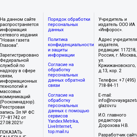
На данном сайте
Порядок обработки
Учредитель и
распространяется
персональных
издатель ООО ИА
информация
данных
«Инфорос».
сетевого издания
Политика
Адрес учредителя
"Новая газета
конфиденциальности
издателя,
Глазова".
и защиты
редакции: 117218,
Зарегистрировано
информации
Россия, г. Москва,
Федеральной
ул.
Согласие на
службой по
Кржижановского,
обработку
надзору в сфере
д.13, кор. 2
персональных
связи,
данных обратной
Телефон: +7 (495)
информационных
связи
718-84-11
технологий и
массовых
Согласие на
E-mail:
коммуникаций
обработку
info@novayagazet
(Роскомнадзор).
персональных
glazov.ru
Реестровая
данных с помощью
запись Эл № ФС
И.О. главного
сервисов
77–81742 от
редактора
Yandex.Metrika,
27.08.2021г
Дорохова Н.В.
LiveInternet,
top.mail.ru
ПОКАЗАТЬ
Разработчик сайт