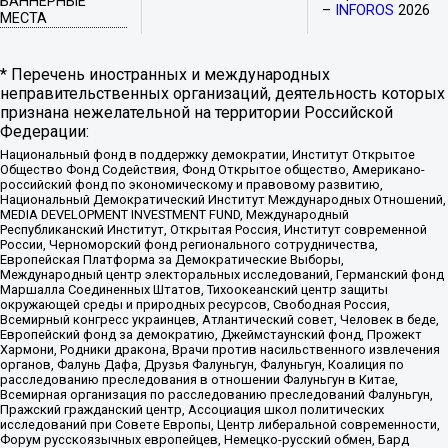
БАННЕРНЫЕ
–
INFOROS
2026
МЕСТА
* Перечень иностранных и международных
неправительственных организаций, деятельность которых
признана нежелательной на территории Российской
Федерации:
Национальный фонд в поддержку демократии, Институт Открытое
Общество Фонд Содействия, Фонд Открытое общество, Американо-
российский фонд по экономическому и правовому развитию,
Национальный Демократический Институт Международных Отношений,
MEDIA DEVELOPMENT INVESTMENT FUND, Международный
Республиканский Институт, Открытая Россия, Институт современной
России, Черноморский фонд регионального сотрудничества,
Европейская Платформа за Демократические Выборы,
Международный центр электоральных исследований, Германский фонд
Маршалла Соединенных Штатов, Тихоокеанский центр защиты
окружающей среды и природных ресурсов, Свободная Россия,
Всемирный конгресс украинцев, Атлантический совет, Человек в беде,
Европейский фонд за демократию, Джеймстаунский фонд, Прожект
Хармони, Родники дракона, Врачи против насильственного извлечения
органов, Фалунь Дафа, Друзья Фалуньгун, Фалуньгун, Коалиция по
расследованию преследования в отношении Фалуньгун в Китае,
Всемирная организация по расследованию преследований Фалуньгун,
Пражский гражданский центр, Ассоциация школ политических
исследований при Совете Европы, Центр либеральной современности,
Форум русскоязычных европейцев, Немецко-русский обмен, Бард