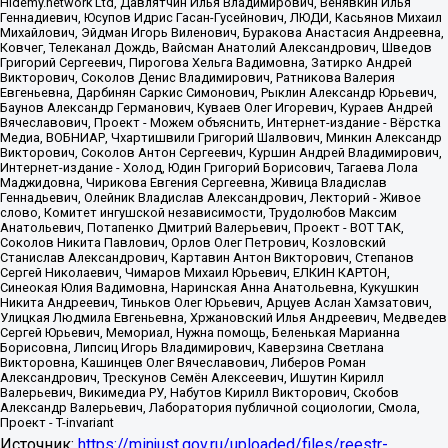
Источник:
https://minjust.gov.ru/uploaded/files/reestr-