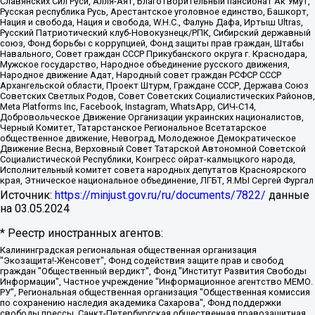
Славянских Сил Руси, Алля-Аят, Благотворительный пансионат Ак Умут,
Русская республика Русь, Арестантское уголовное единство, Башкорт,
Нация и свобода, Нация и свобода, W.H.С., Фалунь Дафа, Иртыш Ultras,
Русский Патриотический клуб-Новокузнецк/РПК, Сибирский державный
союз, Фонд борьбы с коррупцией, Фонд защиты прав граждан, Штабы
Навального, Совет граждан СССР Прикубанского округа г. Краснодара,
Мужское государство, Народное объединение русского движения,
Народное движение Адат, Народный совет граждан РСФСР СССР
Архангельской области, Проект Штурм, Граждане СССР, Держава Союз
Советских Светлых Родов, Совет Советских Социалистических Районов,
Meta Platforms Inc, Facebook, Instagram, WhatsApp, СИЧ-С14,
Добровольческое Движение Организации украинских националистов,
Черный Комитет, Татарстанское Региональное Всетатарское
общественное движение, Невоград, Молодежное Демократическое
Движение Весна, Верховный Совет Татарской Автономной Советской
Социалистической Республики, Конгресс ойрат-калмыцкого народа,
Исполнительный комитет совета народных депутатов Красноярского
края, Этническое национальное объединение, ЛГБТ, Я.МЫ Сергей Фургал
Источник:
https://minjust.gov.ru/ru/documents/7822/
данные
на
03.05.2024
* Реестр иностранных агентов:
Калининградская региональная общественная организация "Экозащита!-Женсовет", Фонд содействия защите прав и свобод граждан "Общественный вердикт", Фонд "Институт Развития Свободы Информации", Частное учреждение "Информационное агентство МЕМО. РУ", Региональная общественная организация "Общественная комиссия по сохранению наследия академика Сахарова", Фонд поддержки свободы прессы, Санкт-Петербургская общественная правозащитная организация "Гражданский контроль", Межрегиональная общественная организация "Информационно-просветительский центр "Мемориал", Региональный Фонд "Центр Защиты Прав Средств Массовой Информации", с 05.12.2023 Фонд "Центр Защиты Прав Средств массовой информации", Региональная общественная благотворительная организация помощи беженцам и мигрантам "Гражданское содействие", Негосударственное образовательное учреждение дополнительного профессионального образования (повышение квалификации) специалистов "АКАДЕМИЯ ПО ПРАВАМ ЧЕЛОВЕКА", Свердловская региональная общественная организация "Сутяжник", Автономная некоммерческая организация "Центр независимых социологических исследований", Союз общественных объединений "Российский исследовательский центр по правам человека", Региональное общественное учреждение научно-информационный центр "МЕМОРИАЛ", Некоммерческая организация "Фонд защиты гласности", Автономная некоммерческая организация "Институт прав человека", Городская общественная организация "Екатеринбургское общество "МЕМОРИАЛ", Городская общественная организация "Рязанское историко-просветительское и правозащитное общество "Мемориал" (Рязанский Мемориал), Челябинский региональный орган общественной самодеятельности – женское общественное объединение "Женщины Евразии", Челябинский региональный орган общественной самодеятельности "Уральская правозащитная группа", Фонд содействия защите здоровья и социальной справедливости имени Андрея Рылькова, Автономная Некоммерческая Организация "Аналитический Центр Юрия Левады", Автономная некоммерческая организация социальной поддержки населения "Проект Апрель", Региональная общественная организация помощи женщинам и детям, находящимся в кризисной ситуации "Информационно-методический центр "Анна", Фонд содействия развитию массовых коммуникаций и правовому просвещению "Так-так-Так", Фонд содействия устойчивому развитию "Серебряная тайга", Свердловский региональный общественный фонд социальных проектов "Новое время", "Idel.Реалии", Кавказ.Реалии, Крым.Реалии, Телеканал Настоящее Время, Татаро-башкирская служба Радио Свобода (Azatliq Radiosi), Радио Свободная Европа/Радио Свобода (PCE/PC), "Сибирь.Реалии", "Фактограф", Благотворительный фонд помощи осужденным и их семьям, Автономная некоммерческая организация "Институт глобализации и социальных движений", Фонд "В защиту прав заключенных", Частное учреждение "Центр поддержки и содействия развитию средств массовой информации", Пензенский региональный общественный благотворительный фонд "Гражданский союз", "Север.Реалии", Некоммерческая организация Фонд "Правовая инициатива", Общество с ограниченной ответственностью "Радио Свободная Европа/Радио Свобода", Чешское информационное агентство "MEDIUM-ORIENT", Красноярская региональная общественная организация "Мы против СПИДа", Камалягин Денис Николаевич, Маркелов Сергей Евгеньевич, Пономарев Лев Александрович, Савицкая Людмила Алексеевна, Автономная некоммерческая организация "Центр по работе с проблемой насилия "НАСИЛИЮ.НЕТ", Межрегиональный профессиональный союз работников здравоохранения "Альянс врачей", Юридическое лицо, зарегистрированное в Латвийской Республике, SIA "Medusa Project" (регистрационный номер 40103797863, дата регистрации 10.06.2014), Некоммерческая организация "Фонд по борьбе с коррупцией", Автономная некоммерческая организация "Институт права и публичной политики", Баданин Роман Сергеевич, Гликин Максим Александрович, Железнова Мария Михайловна, Лукьянова Юлия Сергеевна, Маетная Елизавета Витальевна, Маняхин Петр Борисович, Чуракова Ольга Владимировна, Ярош Юлия Петровна, Юридическое лицо "The Insider SIA", зарегистрированное в Риге, Латвийская Республика (дата регистрации 26.06.2015), являющееся администратором доменного имени интернет-издания "The Insider SIA", https://theins.ru, Постернак Алексей Евгеньевич, Рубин Михаил Аркадьевич, Анин Роман Александрович, Юридическое лицо Istories fonds, зарегистрированное в Латвийской Республике (регистрационный номер 50008295751, дата регистрации 24.02.2020), Великовский Дмитрий Александрович, Долинина Ирина Николаевна, Мароховская Алеся Алексеевна, Шлейнов Роман Юрьевич, Шмагун Олеся Валентиновна, Общество с ограниченной ответственностью "Альтаир 2021", Общество с ограниченной ответственностью "Вега 2021", Общество с ограниченной ответственностью "Главный редактор 2021", Общество с ограниченной ответственностью "Ромашки монолит", Важенков Артем Валерьевич, Ивановская областная общественная организация "Центр гендерных исследований", Гурман Юрий Альбертович, Медиапроект "ОВД-Инфо", Егоров Владимир Владимирович, Жилинский Владимир Александрович, Общество с ограниченной ответственностью "ЗП", Иванова София Юрьевна, Карезина Инна Павловна, Кильтау Екатерина Викторовна, Петров Алексей Викторович, Пискунов Сергей Евгеньевич, Смирнов Сергей Сергеевич, Тихонов Михаил Сергеевич, Общество с ограниченной ответственностью "ЖУРНАЛИСТ-ИНОСТРАННЫЙ АГЕНТ", Арапова Галина Юрьевна, Вольтская Татьяна Анатольевна, Американская компания "Mason G.E.S. Anonymous Foundation" (США), являющаяся владельцем интернет-издания https://mnews.world/, Компания "Stichting Bellingcat", зарегистрированная в Нидерландах (дата регистрации 11.07.2018), Захаров Андрей Вячеславович, Клепиковская Екатерина Дмитриевна, Общество с ограниченной ответственностью "МЕМО", Перл Роман Александрович, Симонов Евгений Алексеевич, Соловьева Елена Анатольевна, Сотников Даниил Владимирович, Сурначева Елизавета Дмитриевна, Автономная некоммерческая организация по защите прав человека и информированию населения "Якутия – Наше Мнение", Общество с ограниченной ответственностью "Москоу диджитал медиа", с 26.01.2023 Общество с ограниченной ответственностью "Чайка Белые сады", Ветошкина Валерия Валерьевна, Заговора Максим Александрович, Межрегиональное общественное движение "Российская ЛГБТ - сеть", Оленичев Максим Владимирович, Павлов Иван Юрьевич, Скворцова Елена Сергеевна, Общество с ограниченной ответственностью "Как бы инагент", Кочетков Игорь Викторович, Общество с ограниченной ответственностью "Честные выборы", Еланчик Олег Александрович, Общество с ограниченной ответственностью "Нобелевский призыв", Гималова Регина Эмилевна, Григорьев Андрей Валерьевич, Григорьева Алина Александровна, Ассоциация по содействию защите прав призывников, альтернативнослужащих и военнослужащих "Правозащитная группа "Гражданин.Армия.Право", Хисамова Регина Фаритовна, Автономная некоммерческая организация по реализации социально-правовых программ "Лилит", Дальневосточное общественное движение "Маяк", Санкт-Петербургская ЛГБТ-инициативная группа "Выход", Инициативная группа ЛГБТ+ "Реверс", Алексеев Андрей Викторович, Бекбулатова Таисия Львовна, Беляев Иван Михайлович, Владыкина Елена Сергеевна, Гельман Марат Александрович, Никульшина Вероника Юрьевна, Толоконникова Надежда Андреевна, Шендерович Виктор Анатольевич, Общество с ограниченной ответственностью "Данное сообщение", Общество с ограниченной ответственностью Издательский дом "Новая глава", Айнбиндер Александра Александровна, Московский комьюнити-центр для ЛГБТ+инициатив, Благотворительный фонд развития филантропии, Deutsche Welle (Германия, Kurt-Schumacher-Strasse 3, 53113 Bonn), Борзунова Мария Михайловна, Воробьев Виктор Викторович, Голубева Анна Львовна, Константинова Алла Михайловна, Малкова Ирина Владимировна, Мурадов Мурад Абдулгалимович, Осетинская Елизавета Николаевна, Понасенков Евгений Николаевич, Ганапольский Матвей Юрьевич, Киселев Евгений Алексеевич, Борухович Ирина Григорьевна, Дремин Иван Тимофеевич, Дубровский Дмитрий Викторович, Красноярская региональная общественная организация поддержки и развития альтернативных образовательных технологий и межкультурных коммуникаций "ИНТЕРРА", Маяковская Екатерина Алексеевна, Фейгин Марк Захарович, Филимонов Андрей Викторович, Дзугкоева Регина Николаевна, Доброхотов Роман Александрович, Дудь Юрий Александрович, Елкин Сергей Владимирович, Кругликов Кирилл Игоревич, Сабунаева Мария Леонидовна, Семенов Алексей Владимирович, Шаинян Карен Багратович, Шульман Екатерина Михайловна, Асафьев Артур Валерьевич, Вахштайн Виктор Семенович, Венедиктов Алексей Алексеевич, Лушникова Екатерина Евгеньевна, Волков Леонид Михайлович, Невзоров Александр Глебович, Пархоменко Сергей Борисович, Сироткин Ярослав Николаевич, Кара-Мурза Владимир Владимирович, Баранова Наталья Владимировна, Гозман Леонид Яковлевич, Кагарлицкий Борис Юльевич, Климарев Михаил Валерьевич, Милов Владимир Станиславович, Автономная некоммерческая организация Краснодарский центр современного искусства "Типография", Моргенштерн Алишер Тагирович, Соболь Любовь Эдуардовна, Общество с ограниченной ответственностью "ЛИЗА НОРМ", Каспаров Гарри Кимович, Ходорковский Михаил Борисович, Общество с ограниченной ответственностью "Апрельские тезисы", Данилович Ирина Брониславовна, Кашин Олег Владимирович, Петров Николай Владимирович, Пивоваров Алексей Владимирович, Соколов Михаил Владимирович, Цветкова Юлия Владимировна, Чичваркин Евгений Александрович, Комитет против пыток/Команда против пыток, Общество с ограниченной ответственностью "Первый научный", Общество с ограниченной ответственностью "Вертолет и ко", Белоцерковская Вероника Борисовна, Кац Максим Евгеньевич, Лазарева Татьяна Юрьевна, Шаведдинов Руслан Табризович, Яшин Илья Валерьевич, Общество с ограниченной ответственностью "Иноагент ААВ", Алешковский Дмитрий Петрович, Альбац Евгения Марковна, Быков Дмитрий Львович, Галямина Юлия Евгеньевна, Лойко Сергей Леонидович, Мартынов Кирилл Константинович, Медведев Сергей Александрович, Крашенинников Федор Геннадиевич, Гордеева Катерина Вл