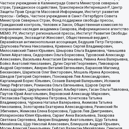
Частное учреждение в Калининграде Совета Министров северных
стран, Гражданское содействие, Трансперенси Интернешнл-Р, Центр
Защиты Прав Средств Массовой Информации, Институт развития
прессы - Сибирь, Частное учреждение в Санкт-Петербурге Совета
Министров Северных Стран, Фонд поддержки свободы прессы,
Гражданский контроль, Человек и Закон, Общественная комиссия по
сохранению наследия академика Сахарова, Информационное агентство
МЕМО. РУ, Институт региональной прессы, Институт Развития Свободы
Информации, Экозащита!-Женсовет, Общественный вердикт,
Евразийская антимонопольная ассоциация, Бедушев Петр Петрович,
Дзугкоева Регина Николаевна, Кривенко Сергей Владимирович,
Милославский Павел Юрьевич, Шнырова Ольга Вадимовна, Чанышева
Лилия Айратовна, Сидорович Ольга Борисовна, Туровский Александр
Алексеевич, Васильева Анастасия Евгеньевна, Ривина Анна Валерьевна,
Бойко Анатолий Николаевич, Дугин Сергей Георгиевич, Пивоваров
Андрей Сергеевич, Аверин Виталий Евгеньевич, Барахоев Магомед
Бекханович, Шарипков Олег Викторович, Мошель Ирина Ароновна,
Шведов Григорий Сергеевич, Пономарев Лев Александрович,
Каргалицкий Борис Юльевич, Созаев Валерий Валерьевич, Исламов
Тимур Рифгатович, Романова Ольга Евгеньевна, Щаров Сергей
Алексадрович, Цирульников Борис Альбертович, Гасан Ольга Павловна,
Паутов Юрий Анатольевич, Верховский Александр Маркович,
Пислакова-Паркер Марина Петровна, Кочеткова Татьяна
Владимировна, Чуркина Наталья Валерьевна, Акимова Татьяна
Николаевна, Золотарева Екатерина Александровна, Рачинский Ян
Збигневич, Жемкова Елена Борисовна, Гудков Лев Дмитриевич,
Илларионова Юлия Юрьевна, Саранг Анна Васильевна, Захарова
Светлана Сергеевна, Аверин Владимир Анатольевич, Щур Татьяна
Михайловна, Щур Николай Алексеевич, Блинушов Андрей Юрьевич,
Мосин Алексей Геннадьевич, Гефтер Валентин Михайлович, Симонов