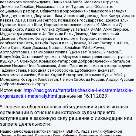
исламского освобождения, Лашкар-И-Тайба, Исламская группа,
Движение Талибан, Исламская партия Туркестана, Общество
социальных реформ, Общество возрождения исламского наследия,
Дом двух святых, Джунд аш-Шам, Исламский джихад, Аль-Каида, Имарат
Кавказ, АБТО, Правый сектор, Исламское государство, Джабха аль-
Нусра ли-Ахль аш-Шам, Народное ополчение имени К. Минина и Д.
Пожарского, Аджр от Аллаха Субхану уа Тагьаля SHAM, АУМ Синрике,
Муджахеды джамаата Ат-Тавхида Валь-Джихад, Чистопольский
Джамаат, Рохнамо ба суи давлати исломи, Террористическое
сообщество Сеть, Катиба Таухид валь-Джихад, Хайят Тахрир аш-Шам,
Ахлю Сунна Валь Джамаа, National Socialism/White Power,
Артподготовка, Религиозная группа “Джамаат “Красный пахарь”,
Колумбайн, Хатлонский джамаат, Мусульманская религиозная группа п.
Кушкуль г. Оренбург, Крымско-татарский добровольческий батальон
имени Номана Челебиджихана, Азов, Партия исламского возрождения
Таджикистана, Народная самооборона, Дуббайский джамаат,
московская ячейка, Батал-Хаджи Белхороев, Маньяки Культ Убийц,
Молодёжь Которая Улыбается, Легион Свобода России, Айдар, Русский
добровольческий корпус
Источник:
http://nac.gov.ru/terroristicheskie-i-ekstremistskie-
organizacii-i-materialy.html
данные на
16.11.2023
* Перечень общественных объединений и религиозных
организаций в отношении которых судом принято
вступившее в законную силу решение о ликвидации или
запрете деятельности:
Национал-большевистская партия, ВЕК РА, Рада земли Кубанской
Духовно Родовой Державы Русь, Община Духовного Управления