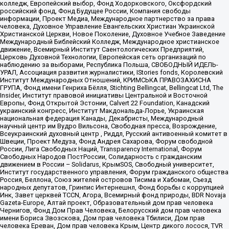
колледж, Европейский выбор, Фонд Ходорковского, Оксфордский
российский фонд, Фонд Будущее России, Компания свободы
информации, Проект Медиа, Международное партнерство за права
человека, Духовное Управление Евангельских Христиан Украинской
Христианской Церкви, Новое Поколение, Духовное Учебное Заведение
Международный Библейский Колледж, Международное христианское
движение, Всемирный Институт Саентологических Предприятий,
Церковь Духовной Технологии, Европейская сеть организаций по
наблюдению за выборами, Республика Польша, СВОБОДНЫЙ ИДЕЛЬ-
УРАЛ, Ассоциация развития журналистики, IStories fonds, Королевский
Институт Международных Отношений, КРИМСЬКА ПРАВОЗАХИСНА
ГРУПА, Фонд имени Генриха Бёлля, Stichting Bellingcat, Bellingcat Ltd, The
Insider, Институт правовой инициативы Центральной и Восточной
Европы, Фонд Открытой Эстонии, Calvert 22 Foundation, Канадский
украинский конгресс, Институт Макдональда-Лорье, Украинская
национальная федерация Канады, Декабристы, Международный
научный центр им Вудро Вильсона, Свободная пресса, Возрождение,
Всеукраинский духовный центр , Риддл, Русский антивоенный комитет в
Швеции, Проект Медуза, Фонд Андрея Сахарова, Форум свободной
России, Лига Свободных Наций, Transparеncy International, Форум
Свободных Народов ПостРоссии, Солидарность с гражданским
движением в России – Solidarus, КрымSOS, Свободный университет,
Институт государственного управления, Форум гражданского общества
Россия, Беллона, Союз жителей островов Тисима и Хабомаи, Съезд
народных депутатов, Гринпис Интернешнл, Фонд борьбы с коррупцией
Инк, Завет церквей TCCN, Агора, Всемирный фонд природы, BDR Novaja
Gazeta-Europe, Алтай проект, Образовательный дом прав человека
Чернигов, Фонд Дом Прав Человека, Белорусский дом прав человека
имени Бориса Звозскова, Дом прав человека Тбилиси, Дом прав
человека Ереван, Дом прав человека Крым, Центр дикого лосося, TVR