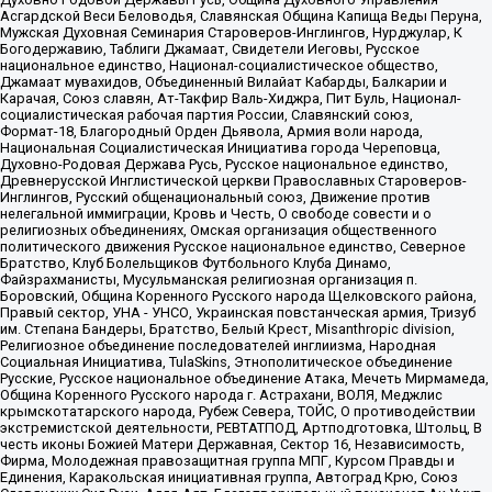
Асгардской Веси Беловодья, Славянская Община Капища Веды Перуна,
Мужская Духовная Семинария Староверов-Инглингов, Нурджулар, К
Богодержавию, Таблиги Джамаат, Свидетели Иеговы, Русское
национальное единство, Национал-социалистическое общество,
Джамаат мувахидов, Объединенный Вилайат Кабарды, Балкарии и
Карачая, Союз славян, Ат-Такфир Валь-Хиджра, Пит Буль, Национал-
социалистическая рабочая партия России, Славянский союз,
Формат-18, Благородный Орден Дьявола, Армия воли народа,
Национальная Социалистическая Инициатива города Череповца,
Духовно-Родовая Держава Русь, Русское национальное единство,
Древнерусской Инглистической церкви Православных Староверов-
Инглингов, Русский общенациональный союз, Движение против
нелегальной иммиграции, Кровь и Честь, О свободе совести и о
религиозных объединениях, Омская организация общественного
политического движения Русское национальное единство, Северное
Братство, Клуб Болельщиков Футбольного Клуба Динамо,
Файзрахманисты, Мусульманская религиозная организация п.
Боровский, Община Коренного Русского народа Щелковского района,
Правый сектор, УНА - УНСО, Украинская повстанческая армия, Тризуб
им. Степана Бандеры, Братство, Белый Крест, Misanthropic division,
Религиозное объединение последователей инглиизма, Народная
Социальная Инициатива, TulaSkins, Этнополитическое объединение
Русские, Русское национальное объединение Атака, Мечеть Мирмамеда,
Община Коренного Русского народа г. Астрахани, ВОЛЯ, Меджлис
крымскотатарского народа, Рубеж Севера, ТОЙС, О противодействии
экстремистской деятельности, РЕВТАТПОД, Артподготовка, Штольц, В
честь иконы Божией Матери Державная, Сектор 16, Независимость,
Фирма, Молодежная правозащитная группа МПГ, Курсом Правды и
Единения, Каракольская инициативная группа, Автоград Крю, Союз