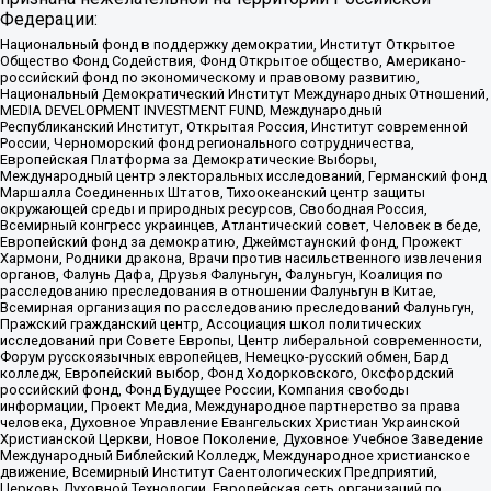
Федерации:
Национальный фонд в поддержку демократии, Институт Открытое
Общество Фонд Содействия, Фонд Открытое общество, Американо-
российский фонд по экономическому и правовому развитию,
Национальный Демократический Институт Международных Отношений,
MEDIA DEVELOPMENT INVESTMENT FUND, Международный
Республиканский Институт, Открытая Россия, Институт современной
России, Черноморский фонд регионального сотрудничества,
Европейская Платформа за Демократические Выборы,
Международный центр электоральных исследований, Германский фонд
Маршалла Соединенных Штатов, Тихоокеанский центр защиты
окружающей среды и природных ресурсов, Свободная Россия,
Всемирный конгресс украинцев, Атлантический совет, Человек в беде,
Европейский фонд за демократию, Джеймстаунский фонд, Прожект
Хармони, Родники дракона, Врачи против насильственного извлечения
органов, Фалунь Дафа, Друзья Фалуньгун, Фалуньгун, Коалиция по
расследованию преследования в отношении Фалуньгун в Китае,
Всемирная организация по расследованию преследований Фалуньгун,
Пражский гражданский центр, Ассоциация школ политических
исследований при Совете Европы, Центр либеральной современности,
Форум русскоязычных европейцев, Немецко-русский обмен, Бард
колледж, Европейский выбор, Фонд Ходорковского, Оксфордский
российский фонд, Фонд Будущее России, Компания свободы
информации, Проект Медиа, Международное партнерство за права
человека, Духовное Управление Евангельских Христиан Украинской
Христианской Церкви, Новое Поколение, Духовное Учебное Заведение
Международный Библейский Колледж, Международное христианское
движение, Всемирный Институт Саентологических Предприятий,
Церковь Духовной Технологии, Европейская сеть организаций по