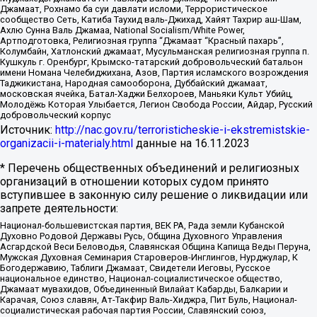
Джамаат, Рохнамо ба суи давлати исломи, Террористическое
сообщество Сеть, Катиба Таухид валь-Джихад, Хайят Тахрир аш-Шам,
Ахлю Сунна Валь Джамаа, National Socialism/White Power,
Артподготовка, Религиозная группа “Джамаат “Красный пахарь”,
Колумбайн, Хатлонский джамаат, Мусульманская религиозная группа п.
Кушкуль г. Оренбург, Крымско-татарский добровольческий батальон
имени Номана Челебиджихана, Азов, Партия исламского возрождения
Таджикистана, Народная самооборона, Дуббайский джамаат,
московская ячейка, Батал-Хаджи Белхороев, Маньяки Культ Убийц,
Молодёжь Которая Улыбается, Легион Свобода России, Айдар, Русский
добровольческий корпус
Источник:
http://nac.gov.ru/terroristicheskie-i-ekstremistskie-
organizacii-i-materialy.html
данные на
16.11.2023
* Перечень общественных объединений и религиозных
организаций в отношении которых судом принято
вступившее в законную силу решение о ликвидации или
запрете деятельности:
Национал-большевистская партия, ВЕК РА, Рада земли Кубанской
Духовно Родовой Державы Русь, Община Духовного Управления
Асгардской Веси Беловодья, Славянская Община Капища Веды Перуна,
Мужская Духовная Семинария Староверов-Инглингов, Нурджулар, К
Богодержавию, Таблиги Джамаат, Свидетели Иеговы, Русское
национальное единство, Национал-социалистическое общество,
Джамаат мувахидов, Объединенный Вилайат Кабарды, Балкарии и
Карачая, Союз славян, Ат-Такфир Валь-Хиджра, Пит Буль, Национал-
социалистическая рабочая партия России, Славянский союз,