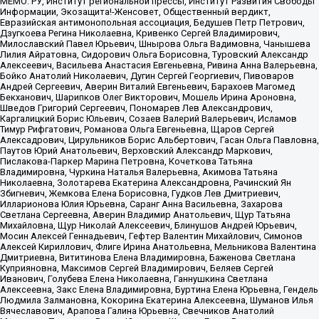
МЕМО. РУ, Институт региональной прессы, Институт Развития Свободы
Информации, Экозащита!-Женсовет, Общественный вердикт,
Евразийская антимонопольная ассоциация, Бедушев Петр Петрович,
Дзугкоева Регина Николаевна, Кривенко Сергей Владимирович,
Милославский Павел Юрьевич, Шнырова Ольга Вадимовна, Чанышева
Лилия Айратовна, Сидорович Ольга Борисовна, Туровский Александр
Алексеевич, Васильева Анастасия Евгеньевна, Ривина Анна Валерьевна,
Бойко Анатолий Николаевич, Дугин Сергей Георгиевич, Пивоваров
Андрей Сергеевич, Аверин Виталий Евгеньевич, Барахоев Магомед
Бекханович, Шарипков Олег Викторович, Мошель Ирина Ароновна,
Шведов Григорий Сергеевич, Пономарев Лев Александрович,
Каргалицкий Борис Юльевич, Созаев Валерий Валерьевич, Исламов
Тимур Рифгатович, Романова Ольга Евгеньевна, Щаров Сергей
Алексадрович, Цирульников Борис Альбертович, Гасан Ольга Павловна,
Паутов Юрий Анатольевич, Верховский Александр Маркович,
Пислакова-Паркер Марина Петровна, Кочеткова Татьяна
Владимировна, Чуркина Наталья Валерьевна, Акимова Татьяна
Николаевна, Золотарева Екатерина Александровна, Рачинский Ян
Збигневич, Жемкова Елена Борисовна, Гудков Лев Дмитриевич,
Илларионова Юлия Юрьевна, Саранг Анна Васильевна, Захарова
Светлана Сергеевна, Аверин Владимир Анатольевич, Щур Татьяна
Михайловна, Щур Николай Алексеевич, Блинушов Андрей Юрьевич,
Мосин Алексей Геннадьевич, Гефтер Валентин Михайлович, Симонов
Алексей Кириллович, Флиге Ирина Анатольевна, Мельникова Валентина
Дмитриевна, Вититинова Елена Владимировна, Баженова Светлана
Куприяновна, Максимов Сергей Владимирович, Беляев Сергей
Иванович, Голубева Елена Николаевна, Ганнушкина Светлана
Алексеевна, Закс Елена Владимировна, Буртина Елена Юрьевна, Гендель
Людмила Залмановна, Кокорина Екатерина Алексеевна, Шуманов Илья
Вячеславович, Арапова Галина Юрьевна, Свечников Анатолий