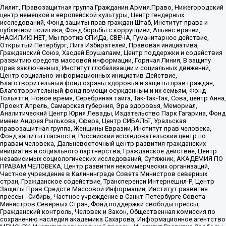
Лилит, Правозащитная группа Гражданин.Армия.Право, Нижегородский
центр немецкой и европейской культуры, Центр гендерных
исследований, Фонд защиты прав граждан Штаб, Институт права и
публичной политики, Фонд борьбы с коррупцией, Альянс врачей,
НАСИЛИЮ.НЕТ, Мы против СПИДа, СВЕЧА, Гуманитарное действие,
Открытый Петербург, Лига Избирателей, Правовая инициатива,
Гражданский Союз, Хасдей Ерушалаим, Центр поддержки и содействия
развитию средств массовой информации, Горячая Линия, В защиту
прав заключенных, Институт глобализации и социальных движений,
Центр социально-информационных инициатив Действие,
Благотворительный фонд охраны здоровья и защиты прав граждан,
Благотворительный фонд помощи осужденным и их семьям, Фонд
Тольятти, Новое время, Серебряная тайга, Так-Так-Так, Сова, центр Анна,
Проект Апрель, Самарская губерния, Эра здоровья, Мемориал,
Аналитический Центр Юрия Левады, Издательство Парк Гагарина, Фонд
имени Андрея Рылькова, Сфера, Центр СИБАЛЬТ, Уральская
правозащитная группа, Женщины Евразии, Институт прав человека,
Фонд защиты гласности, Российский исследовательский центр по
правам человека, Дальневосточный центр развития гражданских
инициатив и социального партнерства, Гражданское действие, Центр
независимых социологических исследований, Сутяжник, АКАДЕМИЯ ПО
ПРАВАМ ЧЕЛОВЕКА, Центр развития некоммерческих организаций,
Частное учреждение в Калининграде Совета Министров северных
стран, Гражданское содействие, Трансперенси Интернешнл-Р, Центр
Защиты Прав Средств Массовой Информации, Институт развития
прессы - Сибирь, Частное учреждение в Санкт-Петербурге Совета
Министров Северных Стран, Фонд поддержки свободы прессы,
Гражданский контроль, Человек и Закон, Общественная комиссия по
сохранению наследия академика Сахарова, Информационное агентство