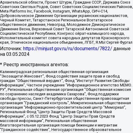
Архангельской области, Проект Штурм, Граждане СССР, Держава Союз
Советских Светлых Родов, Совет Советских Социалистических Районов,
Meta Platforms Inc, Facebook, Instagram, WhatsApp, СИЧ-С14,
Добровольческое Движение Организации украинских националистов,
Черный Комитет, Татарстанское Региональное Всетатарское
общественное движение, Невоград, Молодежное Демократическое
Движение Весна, Верховный Совет Татарской Автономной Советской
Социалистической Республики, Конгресс ойрат-калмыцкого народа,
Исполнительный комитет совета народных депутатов Красноярского
края, Этническое национальное объединение, ЛГБТ, Я.МЫ Сергей Фургал
Источник:
https://minjust.gov.ru/ru/documents/7822/
данные
на
03.05.2024
* Реестр иностранных агентов:
Калининградская региональная общественная организация "Экозащита!-Женсовет", Фонд содействия защите прав и свобод граждан "Общественный вердикт", Фонд "Институт Развития Свободы Информации", Частное учреждение "Информационное агентство МЕМО. РУ", Региональная общественная организация "Общественная комиссия по сохранению наследия академика Сахарова", Фонд поддержки свободы прессы, Санкт-Петербургская общественная правозащитная организация "Гражданский контроль", Межрегиональная общественная организация "Информационно-просветительский центр "Мемориал", Региональный Фонд "Центр Защиты Прав Средств Массовой Информации", с 05.12.2023 Фонд "Центр Защиты Прав Средств массовой информации", Региональная общественная благотворительная организация помощи беженцам и мигрантам "Гражданское содействие", Негосударственное образовательное учреждение дополнительного профессионального образования (повышение квалификации) специалистов "АКАДЕМИЯ ПО ПРАВАМ ЧЕЛОВЕКА", Свердловская региональная общественная организация "Сутяжник", Автономная некоммерческая организация "Центр независимых социологических исследований", Союз общественных объединений "Российский исследовательский центр по правам человека", Региональное общественное учреждение научно-информационный центр "МЕМОРИАЛ", Некоммерческая организация "Фонд защиты гласности", Автономная некоммерческая организация "Институт прав человека", Городская общественная организация "Екатеринбургское общество "МЕМОРИАЛ", Городская общественная организация "Рязанское историко-просветительское и правозащитное общество "Мемориал" (Рязанский Мемориал), Челябинский региональный орган общественной самодеятельности – женское общественное объединение "Женщины Евразии", Челябинский региональный орган общественной самодеятельности "Уральская правозащитная группа", Фонд содействия защите здоровья и социальной справедливости имени Андрея Рылькова, Автономная Некоммерческая Организация "Аналитический Центр Юрия Левады", Автономная некоммерческая организация социальной поддержки населения "Проект Апрель", Региональная общественная организация помощи женщинам и детям, находящимся в кризисной ситуации "Информационно-методический центр "Анна", Фонд содействия развитию массовых коммуникаций и правовому просвещению "Так-так-Так", Фонд содействия устойчивому развитию "Серебряная тайга", Свердловский региональный общественный фонд социальных проектов "Новое время", "Idel.Реалии", Кавказ.Реалии, Крым.Реалии, Телеканал Настоящее Время, Татаро-башкирская служба Радио Свобода (Azatliq Radiosi), Радио Свободная Европа/Радио Свобода (PCE/PC), "Сибирь.Реалии", "Фактограф", Благотворительный фонд помощи осужденным и их семьям, Автономная некоммерческая организация "Институт глобализации и социальных движений", Фонд "В защиту прав заключенных", Частное учреждение "Центр поддержки и содействия развитию средств массовой информации", Пензенский региональный общественный благотворительный фонд "Гражданский союз", "Север.Реалии", Некоммерческая организация Фонд "Правовая инициатива", Общество с ограниченной ответственностью "Радио Свободная Европа/Радио Свобода", Чешское информационное агентство "MEDIUM-ORIENT", Красноярская региональная общественная организация "Мы против СПИДа", Камалягин Денис Николаевич, Маркелов Сергей Евгеньевич, Пономарев Лев Александрович, Савицкая Людмила Алексеевна, Автономная некоммерческая организация "Центр по работе с проблемой насилия "НАСИЛИЮ.НЕТ", Межрегиональный профессиональный союз работников здравоохранения "Альянс врачей", Юридическое лицо, зарегистрированное в Латвийской Республике, SIA "Medusa Project" (регистрационный номер 40103797863, дата регистрации 10.06.2014), Некоммерческая организация "Фонд по борьбе с коррупцией", Автономная некоммерческая организация "Институт права и публичной политики", Баданин Роман Сергеевич, Гликин Максим Александрович, Железнова Мария Михайловна, Лукьянова Юлия Сергеевна, Маетная Елизавета Витальевна, Маняхин Петр Борисович, Чуракова Ольга Владимировна, Ярош Юлия Петровна, Юридическое лицо "The Insider SIA", зарегистрированное в Риге, Латвийская Республика (дата регистрации 26.06.2015), являющееся администратором доменного имени интернет-издания "The Insider SIA", https://theins.ru, Постернак Алексей Евгеньевич, Рубин Михаил Аркадьевич, Анин Роман Александрович, Юридическое лицо Istories fonds, зарегистрированное в Латвийской Республике (регистрационный номер 50008295751, дата регистрации 24.02.2020), Великовский Дмитрий Александрович, Долинина Ирина Николаевна, Мароховская Алеся Алексеевна, Шлейнов Роман Юрьевич, Шмагун Олеся Валентиновна, Общество с ограниченной ответственностью "Альтаир 2021", Общество с ограниченной ответственностью "Вега 2021", Общество с ограниченной ответственностью "Главный редактор 2021", Общество с ограниченной ответственностью "Ромашки монолит", Важенков Артем Валерьевич, Ивановская областная общественная организация "Центр гендерных исследований", Гурман Юрий Альбертович, Медиапроект "ОВД-Инфо", Егоров Владимир Владимирович, Жилинский Владимир Александрович, Общество с ограниченной ответственностью "ЗП", Иванова София Юрьевна, Карезина Инна Павловна, Кильтау Екатерина Викторовна, Петров Алексей Викторович, Пискунов Сергей Евгеньевич, Смирнов Сергей Сергеевич, Тихонов Михаил Сергеевич, Общество с ограниченной ответственностью "ЖУРНАЛИСТ-ИНОСТРАННЫЙ АГЕНТ", Арапова Галина Юрьевна, Вольтская Татьяна Анатольевна, Американская компания "Mason G.E.S. Anonymous Foundation" (США), являющаяся владельцем интернет-издания https://mnews.world/, Компания "Stichting Bellingcat", зарегистрированная в Нидерландах (дата регистрации 11.07.2018), Захаров Андрей Вячеславович, Клепиковская Екатерина Дмитриевна, Общество с ограниченной ответственностью "МЕМО", Перл Роман Александрович, Симонов Евгений Алексеевич, Соловьева Елена Анатольевна, Сотников Даниил Владимирович, Сурначева Елизавета Дмитриевна, Автономная некоммерческая организация по защите прав человека и информированию населения "Якутия – Наше Мнение", Общество с ограниченной ответственностью "Москоу диджитал медиа", с 26.01.2023 Общество с ограниченной ответственностью "Чайка Белые сады", Ветошкина Валерия Валерьевна, Заговора Максим Александрович, Межрегиональное общественное движение "Российская ЛГБТ - сеть", Оленичев Максим Владимирович, Павлов Иван Юрьевич, Скворцова Елена Сергеевна, Общество с ограниченной ответственностью "Как бы инагент", Кочетков Игорь Викторович, Общество с ограниченной ответственностью "Честные выборы", Еланчик Олег Александрович, Общество с ограниченной ответственностью "Нобелевский призыв", Гималова Регина Эмилевна, Григорьев Андрей Валерьевич, Григорьева Алина Александровна, Ассоциация по содействию защите прав призывников, альтернативнослужащих и военнослужащих "Правозащитная группа "Гражданин.Армия.Право", Хисамова Регина Фаритовна, Автономная некоммерческая организация по реализации социально-правовых программ "Лилит", Дальневосточное общественное движение "Маяк", Санкт-Петербургская ЛГБТ-инициативная группа "Выход", Инициативная группа ЛГБТ+ "Реверс", Алексеев Андрей Викторович, Бекбулатова Таисия Львовна, Беляев Иван Михайлович, Владыкина Елена Сергеевна, Гельман Марат Александрович, Никульшина Вероника Юрьевна, Толоконникова Надежда Андреевна, Шендерович Виктор Анатольевич, Общество с ограниченной ответственностью "Данное сообщение", Общество с ограниченной ответственностью Издательский дом "Новая глава", Айнбиндер Александра Александровна, Московский комьюнити-центр для ЛГБТ+инициатив, Благотворительный фонд развития филантропии, Deutsche Welle (Германия, Kurt-Schumacher-Strasse 3, 53113 Bonn), Борзунова Мария Михайловна, Воробьев Виктор Викторович, Голубева Анна Львовна, Константинова Алла Михайловна, Малкова Ирина Владимировна, Мурадов Мурад Абдулгалимович, Осетинская Елизавета Николаевна, Понасенков Евгений Николаевич, Ганапольский Матвей Юрьевич, Киселев Евгений Алексеевич, Борухович Ирина Григорьевна, Дремин Иван Тимофеевич, Дубровский Дмитрий Викторович, Красноярская региональная общественная организация поддержки и развития альтернативных образовательных технологий и межкультурных коммуникаций "ИНТЕРРА", Маяковская Екатерина Алексеевна, Фейгин Марк Захарович, Филимонов Андрей Викторович, Дзугкоева Регина Николаевна, Доброхотов Роман Александрович, Дудь Юрий Александрович, Елкин Сергей Владимирович, Кругликов Кирилл Игоревич, Сабунаева Мария Леонидовна, Семенов Алексей Владимирович, Шаинян Карен Багратович, Шульман Екатерина Михайловна, Асафьев Артур Валерьевич, Вахштайн Виктор Семенович, Венедиктов Алексей Алексеевич, Лушникова Екатерина Евгеньевна, Волков Леонид Михайлович, Невзоров Александр Глебович, Пархоменко Сергей Борисович, Сироткин Ярослав Николаевич, Кара-Мурза Владимир Владимирович, Баранова Наталья Владимировна, Гозман Леонид Яковлевич, Кагарлицкий Борис Юльевич, Климарев Михаил Валерьевич, Милов Владимир Станиславович, Автономная некоммерческая организация Краснодарский центр современного искусства "Типография", Моргенштерн Алишер Тагирович, Соболь Любовь Эдуардовна, Общество с ограниченной ответственностью "ЛИЗА НОРМ", Каспаров Гарри Кимович, Ходорковский Михаил Борисович, Общество с ограниченной ответственностью "Апрельские тезисы", Данилович Ирина Брониславовна, Кашин Олег Владимирович, Петров Николай Владимирович, Пивоваров Алексей Владимирович, Соколов Михаил Владимирович, Цветкова Юлия Владимировна, Чичваркин Евгений Александрович, Комитет против пыток/Команда против пыток, Общество с ограниченной ответственностью "Первый научный", Общество с ограниченной ответственностью "Вертолет и ко", Белоцерковская Вероника Борисовна, Кац Максим Евгеньевич, Лазарева Татьяна Юрьевна, Шаведдинов Руслан Табризович, Яшин Илья Валерьевич, Общество с ограниченной ответственностью "Иноагент ААВ", Алешковский Дмитрий Петрович, Альбац Евгения Марковна, Быков Дмитрий Львович, Галямина Юлия Евгеньевна, Лойко Сергей Леонидович, Мартынов Кирилл Константинович, Медведев Сергей Александрович, Крашенинников Федор Геннадиевич, Гордеева Катерина Вл