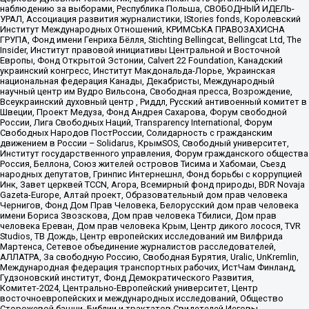
наблюдению за выборами, Республика Польша, СВОБОДНЫЙ ИДЕЛЬ-
УРАЛ, Ассоциация развития журналистики, IStories fonds, Королевский
Институт Международных Отношений, КРИМСЬКА ПРАВОЗАХИСНА
ГРУПА, Фонд имени Генриха Бёлля, Stichting Bellingcat, Bellingcat Ltd, The
Insider, Институт правовой инициативы Центральной и Восточной
Европы, Фонд Открытой Эстонии, Calvert 22 Foundation, Канадский
украинский конгресс, Институт Макдональда-Лорье, Украинская
национальная федерация Канады, Декабристы, Международный
научный центр им Вудро Вильсона, Свободная пресса, Возрождение,
Всеукраинский духовный центр , Риддл, Русский антивоенный комитет в
Швеции, Проект Медуза, Фонд Андрея Сахарова, Форум свободной
России, Лига Свободных Наций, Transparеncy International, Форум
Свободных Народов ПостРоссии, Солидарность с гражданским
движением в России – Solidarus, КрымSOS, Свободный университет,
Институт государственного управления, Форум гражданского общества
Россия, Беллона, Союз жителей островов Тисима и Хабомаи, Съезд
народных депутатов, Гринпис Интернешнл, Фонд борьбы с коррупцией
Инк, Завет церквей TCCN, Агора, Всемирный фонд природы, BDR Novaja
Gazeta-Europe, Алтай проект, Образовательный дом прав человека
Чернигов, Фонд Дом Прав Человека, Белорусский дом прав человека
имени Бориса Звозскова, Дом прав человека Тбилиси, Дом прав
человека Ереван, Дом прав человека Крым, Центр дикого лосося, TVR
Studios, ТВ Дождь, Центр европейских исследований им Вилфрида
Мартенса, Сетевое объединение журналистов расследователей,
АЛЛАТРА, За свободную Россию, Свободная Бурятия, Uralic, UnKremlin,
Международная федерация транспортных рабочих, ИстЧам Финланд,
Гудзоновский институт, Фонд Демократического Развития,
Комитет-2024, Центрально-Европейский университет, Центр
восточноевропейских и международных исследований, Общество
Сторожевой башни, Библии и трактатов Свидетелей Иеговы,