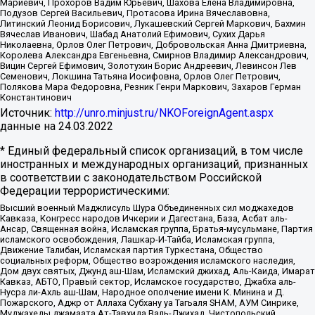
Мариевич, Прохоров Вадим Юрьевич, Шахова Елена Владимировна,
Подузов Сергей Васильевич, Протасова Ирина Вячеславовна,
Литинский Леонид Борисович, Лукашевский Сергей Маркович, Бахмин
Вячеслав Иванович, Шабад Анатолий Ефимович, Сухих Дарья
Николаевна, Орлов Олег Петрович, Добровольская Анна Дмитриевна,
Королева Александра Евгеньевна, Смирнов Владимир Александрович,
Вицин Сергей Ефимович, Золотухин Борис Андреевич, Левинсон Лев
Семенович, Локшина Татьяна Иосифовна, Орлов Олег Петрович,
Полякова Мара Федоровна, Резник Генри Маркович, Захаров Герман
Константинович
Источник:
http://unro.minjust.ru/NKOForeignAgent.aspx
данные на
24.03.2022
* Единый федеральный список организаций, в том числе
иностранных и международных организаций, признанных
в соответствии с законодательством Российской
Федерации террористическими:
Высший военный Маджлисуль Шура Объединенных сил моджахедов
Кавказа, Конгресс народов Ичкерии и Дагестана, База, Асбат аль-
Ансар, Священная война, Исламская группа, Братья-мусульмане, Партия
исламского освобождения, Лашкар-И-Тайба, Исламская группа,
Движение Талибан, Исламская партия Туркестана, Общество
социальных реформ, Общество возрождения исламского наследия,
Дом двух святых, Джунд аш-Шам, Исламский джихад, Аль-Каида, Имарат
Кавказ, АБТО, Правый сектор, Исламское государство, Джабха аль-
Нусра ли-Ахль аш-Шам, Народное ополчение имени К. Минина и Д.
Пожарского, Аджр от Аллаха Субхану уа Тагьаля SHAM, АУМ Синрике,
Муджахеды джамаата Ат-Тавхида Валь-Джихад, Чистопольский