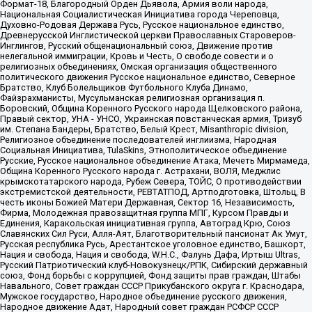
Формат-18, Благородный Орден Дьявола, Армия воли народа,
Национальная Социалистическая Инициатива города Череповца,
Духовно-Родовая Держава Русь, Русское национальное единство,
Древнерусской Инглистической церкви Православных Староверов-
Инглингов, Русский общенациональный союз, Движение против
нелегальной иммиграции, Кровь и Честь, О свободе совести и о
религиозных объединениях, Омская организация общественного
политического движения Русское национальное единство, Северное
Братство, Клуб Болельщиков Футбольного Клуба Динамо,
Файзрахманисты, Мусульманская религиозная организация п.
Боровский, Община Коренного Русского народа Щелковского района,
Правый сектор, УНА - УНСО, Украинская повстанческая армия, Тризуб
им. Степана Бандеры, Братство, Белый Крест, Misanthropic division,
Религиозное объединение последователей инглиизма, Народная
Социальная Инициатива, TulaSkins, Этнополитическое объединение
Русские, Русское национальное объединение Атака, Мечеть Мирмамеда,
Община Коренного Русского народа г. Астрахани, ВОЛЯ, Меджлис
крымскотатарского народа, Рубеж Севера, ТОЙС, О противодействии
экстремистской деятельности, РЕВТАТПОД, Артподготовка, Штольц, В
честь иконы Божией Матери Державная, Сектор 16, Независимость,
Фирма, Молодежная правозащитная группа МПГ, Курсом Правды и
Единения, Каракольская инициативная группа, Автоград Крю, Союз
Славянских Сил Руси, Алля-Аят, Благотворительный пансионат Ак Умут,
Русская республика Русь, Арестантское уголовное единство, Башкорт,
Нация и свобода, Нация и свобода, W.H.С., Фалунь Дафа, Иртыш Ultras,
Русский Патриотический клуб-Новокузнецк/РПК, Сибирский державный
союз, Фонд борьбы с коррупцией, Фонд защиты прав граждан, Штабы
Навального, Совет граждан СССР Прикубанского округа г. Краснодара,
Мужское государство, Народное объединение русского движения,
Народное движение Адат, Народный совет граждан РСФСР СССР