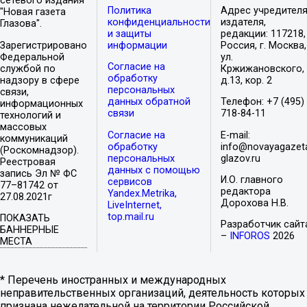
сетевого издания
Политика
Адрес учредителя
"Новая газета
конфиденциальности
издателя,
Глазова".
и защиты
редакции: 117218,
Зарегистрировано
информации
Россия, г. Москва,
Федеральной
ул.
Согласие на
службой по
Кржижановского,
обработку
надзору в сфере
д.13, кор. 2
персональных
связи,
данных обратной
Телефон: +7 (495)
информационных
связи
718-84-11
технологий и
массовых
Согласие на
E-mail:
коммуникаций
обработку
info@novayagazet
(Роскомнадзор).
персональных
glazov.ru
Реестровая
данных с помощью
запись Эл № ФС
И.О. главного
сервисов
77–81742 от
редактора
Yandex.Metrika,
27.08.2021г
Дорохова Н.В.
LiveInternet,
top.mail.ru
ПОКАЗАТЬ
Разработчик сайт
БАННЕРНЫЕ
–
INFOROS
2026
МЕСТА
* Перечень иностранных и международных
неправительственных организаций, деятельность которых
признана нежелательной на территории Российской