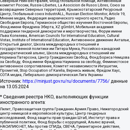
Северный Рейн-Вестфалия, Фонд глобальной помощи, Антивоенный
комитет России, Russie-Libertes, La Asocicion de Rusos Libres, Союз за
возвращение Северных территорий, Крымскотатарский Ресурсный
Центр, Глобальный союз IndustriALL, Russian Election Monitor, Article 19,
Мнение медиа, Федерация анархического черного креста, Радио
Свободная Европа, Германское общество изучения Восточной Европы,
Фонд имени Фридриха Эберта, XZ gGmbH, Мобильная академия
поддержки гендерной демократии и миротворчества, Форум имени
Льва Копелева, American Councils for International Education, Cultural
Vistas, Institute of International Education, Антивоенное движение Антальи,
Открытый диалог, Школа международных отношений и
государственной политики им Питера Мунка, Российско-канадский
демократический альянс, Школа международных отношений им
Нормана Патерсона, Центр Гражданских Свобод, Фонд Бориса Немцова
за Свободу, Фонд имени Фридриха Науманна за свободу, Феминистское
антивоенное сопротивление, Комитет независимости Ингушетии,
Прометей, Stop Occupation of Karelia, Вернись живым, Фридом Хаус,
СОТА медиа, Либерально-демократическая Лига Украины
Источник:
https://minjust.gov.ru/ru/documents/7756/
данные
на
13.05.2024
* Сведения реестра НКО, выполняющих функции
иностранного агента:
Лилит, Правозащитная группа Гражданин.Армия.Право, Нижегородский
центр немецкой и европейской культуры, Центр гендерных
исследований, Фонд защиты прав граждан Штаб, Институт права и
публичной политики, Фонд борьбы с коррупцией, Альянс врачей,
НАСИЛИЮ.НЕТ, Мы против СПИДа, СВЕЧА, Гуманитарное действие,