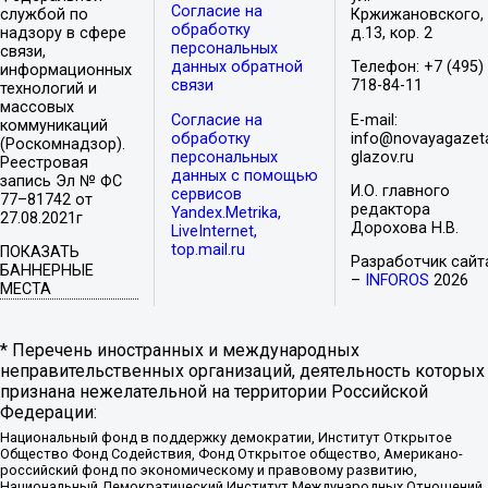
Согласие на
службой по
Кржижановского,
обработку
надзору в сфере
д.13, кор. 2
персональных
связи,
данных обратной
Телефон: +7 (495)
информационных
связи
718-84-11
технологий и
массовых
Согласие на
E-mail:
коммуникаций
обработку
info@novayagazet
(Роскомнадзор).
персональных
glazov.ru
Реестровая
данных с помощью
запись Эл № ФС
И.О. главного
сервисов
77–81742 от
редактора
Yandex.Metrika,
27.08.2021г
Дорохова Н.В.
LiveInternet,
top.mail.ru
ПОКАЗАТЬ
Разработчик сайт
БАННЕРНЫЕ
–
INFOROS
2026
МЕСТА
* Перечень иностранных и международных
неправительственных организаций, деятельность которых
признана нежелательной на территории Российской
Федерации:
Национальный фонд в поддержку демократии, Институт Открытое
Общество Фонд Содействия, Фонд Открытое общество, Американо-
российский фонд по экономическому и правовому развитию,
Национальный Демократический Институт Международных Отношений,