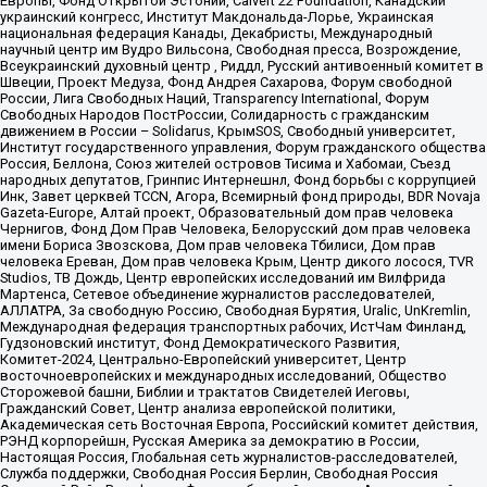
Европы, Фонд Открытой Эстонии, Calvert 22 Foundation, Канадский
украинский конгресс, Институт Макдональда-Лорье, Украинская
национальная федерация Канады, Декабристы, Международный
научный центр им Вудро Вильсона, Свободная пресса, Возрождение,
Всеукраинский духовный центр , Риддл, Русский антивоенный комитет в
Швеции, Проект Медуза, Фонд Андрея Сахарова, Форум свободной
России, Лига Свободных Наций, Transparеncy International, Форум
Свободных Народов ПостРоссии, Солидарность с гражданским
движением в России – Solidarus, КрымSOS, Свободный университет,
Институт государственного управления, Форум гражданского общества
Россия, Беллона, Союз жителей островов Тисима и Хабомаи, Съезд
народных депутатов, Гринпис Интернешнл, Фонд борьбы с коррупцией
Инк, Завет церквей TCCN, Агора, Всемирный фонд природы, BDR Novaja
Gazeta-Europe, Алтай проект, Образовательный дом прав человека
Чернигов, Фонд Дом Прав Человека, Белорусский дом прав человека
имени Бориса Звозскова, Дом прав человека Тбилиси, Дом прав
человека Ереван, Дом прав человека Крым, Центр дикого лосося, TVR
Studios, ТВ Дождь, Центр европейских исследований им Вилфрида
Мартенса, Сетевое объединение журналистов расследователей,
АЛЛАТРА, За свободную Россию, Свободная Бурятия, Uralic, UnKremlin,
Международная федерация транспортных рабочих, ИстЧам Финланд,
Гудзоновский институт, Фонд Демократического Развития,
Комитет-2024, Центрально-Европейский университет, Центр
восточноевропейских и международных исследований, Общество
Сторожевой башни, Библии и трактатов Свидетелей Иеговы,
Гражданский Совет, Центр анализа европейской политики,
Академическая сеть Восточная Европа, Российский комитет действия,
РЭНД корпорейшн, Русская Америка за демократию в России,
Настоящая Россия, Глобальная сеть журналистов-расследователей,
Служба поддержки, Свободная Россия Берлин, Свободная Россия