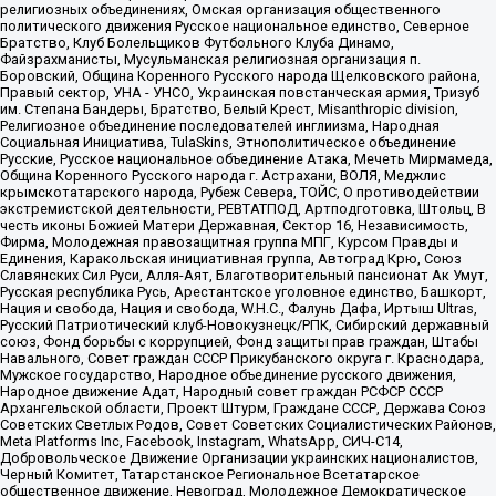
религиозных объединениях, Омская организация общественного
политического движения Русское национальное единство, Северное
Братство, Клуб Болельщиков Футбольного Клуба Динамо,
Файзрахманисты, Мусульманская религиозная организация п.
Боровский, Община Коренного Русского народа Щелковского района,
Правый сектор, УНА - УНСО, Украинская повстанческая армия, Тризуб
им. Степана Бандеры, Братство, Белый Крест, Misanthropic division,
Религиозное объединение последователей инглиизма, Народная
Социальная Инициатива, TulaSkins, Этнополитическое объединение
Русские, Русское национальное объединение Атака, Мечеть Мирмамеда,
Община Коренного Русского народа г. Астрахани, ВОЛЯ, Меджлис
крымскотатарского народа, Рубеж Севера, ТОЙС, О противодействии
экстремистской деятельности, РЕВТАТПОД, Артподготовка, Штольц, В
честь иконы Божией Матери Державная, Сектор 16, Независимость,
Фирма, Молодежная правозащитная группа МПГ, Курсом Правды и
Единения, Каракольская инициативная группа, Автоград Крю, Союз
Славянских Сил Руси, Алля-Аят, Благотворительный пансионат Ак Умут,
Русская республика Русь, Арестантское уголовное единство, Башкорт,
Нация и свобода, Нация и свобода, W.H.С., Фалунь Дафа, Иртыш Ultras,
Русский Патриотический клуб-Новокузнецк/РПК, Сибирский державный
союз, Фонд борьбы с коррупцией, Фонд защиты прав граждан, Штабы
Навального, Совет граждан СССР Прикубанского округа г. Краснодара,
Мужское государство, Народное объединение русского движения,
Народное движение Адат, Народный совет граждан РСФСР СССР
Архангельской области, Проект Штурм, Граждане СССР, Держава Союз
Советских Светлых Родов, Совет Советских Социалистических Районов,
Meta Platforms Inc, Facebook, Instagram, WhatsApp, СИЧ-С14,
Добровольческое Движение Организации украинских националистов,
Черный Комитет, Татарстанское Региональное Всетатарское
общественное движение, Невоград, Молодежное Демократическое