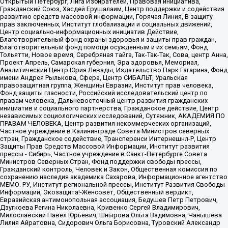
Открытый Петербург, Лига Избирателей, Правовая инициатива,
Гражданский Союз, Хасдей Ерушалаим, Центр поддержки и содействия
развитию средств массовой информации, Горячая Линия, В защиту
прав заключенных, Институт глобализации и социальных движений,
Центр социально-информационных инициатив Действие,
Благотворительный фонд охраны здоровья и защиты прав граждан,
Благотворительный фонд помощи осужденным и их семьям, Фонд
Тольятти, Новое время, Серебряная тайга, Так-Так-Так, Сова, центр Анна,
Проект Апрель, Самарская губерния, Эра здоровья, Мемориал,
Аналитический Центр Юрия Левады, Издательство Парк Гагарина, Фонд
имени Андрея Рылькова, Сфера, Центр СИБАЛЬТ, Уральская
правозащитная группа, Женщины Евразии, Институт прав человека,
Фонд защиты гласности, Российский исследовательский центр по
правам человека, Дальневосточный центр развития гражданских
инициатив и социального партнерства, Гражданское действие, Центр
независимых социологических исследований, Сутяжник, АКАДЕМИЯ ПО
ПРАВАМ ЧЕЛОВЕКА, Центр развития некоммерческих организаций,
Частное учреждение в Калининграде Совета Министров северных
стран, Гражданское содействие, Трансперенси Интернешнл-Р, Центр
Защиты Прав Средств Массовой Информации, Институт развития
прессы - Сибирь, Частное учреждение в Санкт-Петербурге Совета
Министров Северных Стран, Фонд поддержки свободы прессы,
Гражданский контроль, Человек и Закон, Общественная комиссия по
сохранению наследия академика Сахарова, Информационное агентство
МЕМО. РУ, Институт региональной прессы, Институт Развития Свободы
Информации, Экозащита!-Женсовет, Общественный вердикт,
Евразийская антимонопольная ассоциация, Бедушев Петр Петрович,
Дзугкоева Регина Николаевна, Кривенко Сергей Владимирович,
Милославский Павел Юрьевич, Шнырова Ольга Вадимовна, Чанышева
Лилия Айратовна, Сидорович Ольга Борисовна, Туровский Александр