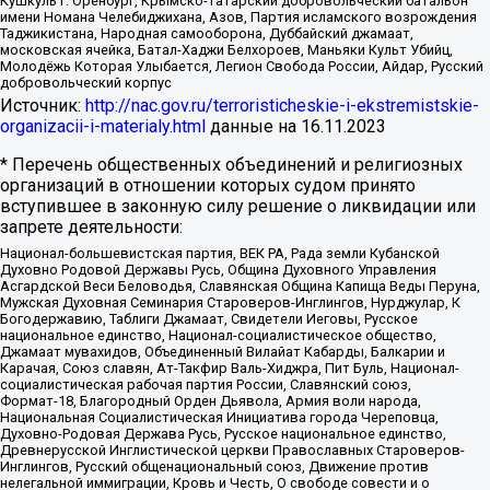
Кушкуль г. Оренбург, Крымско-татарский добровольческий батальон
имени Номана Челебиджихана, Азов, Партия исламского возрождения
Таджикистана, Народная самооборона, Дуббайский джамаат,
московская ячейка, Батал-Хаджи Белхороев, Маньяки Культ Убийц,
Молодёжь Которая Улыбается, Легион Свобода России, Айдар, Русский
добровольческий корпус
Источник:
http://nac.gov.ru/terroristicheskie-i-ekstremistskie-
organizacii-i-materialy.html
данные на
16.11.2023
* Перечень общественных объединений и религиозных
организаций в отношении которых судом принято
вступившее в законную силу решение о ликвидации или
запрете деятельности:
Национал-большевистская партия, ВЕК РА, Рада земли Кубанской
Духовно Родовой Державы Русь, Община Духовного Управления
Асгардской Веси Беловодья, Славянская Община Капища Веды Перуна,
Мужская Духовная Семинария Староверов-Инглингов, Нурджулар, К
Богодержавию, Таблиги Джамаат, Свидетели Иеговы, Русское
национальное единство, Национал-социалистическое общество,
Джамаат мувахидов, Объединенный Вилайат Кабарды, Балкарии и
Карачая, Союз славян, Ат-Такфир Валь-Хиджра, Пит Буль, Национал-
социалистическая рабочая партия России, Славянский союз,
Формат-18, Благородный Орден Дьявола, Армия воли народа,
Национальная Социалистическая Инициатива города Череповца,
Духовно-Родовая Держава Русь, Русское национальное единство,
Древнерусской Инглистической церкви Православных Староверов-
Инглингов, Русский общенациональный союз, Движение против
нелегальной иммиграции, Кровь и Честь, О свободе совести и о