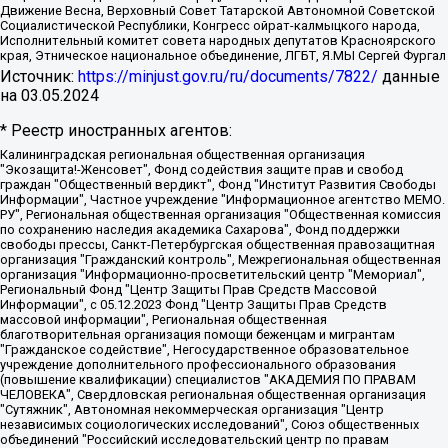
Движение Весна, Верховный Совет Татарской Автономной Советской
Социалистической Республики, Конгресс ойрат-калмыцкого народа,
Исполнительный комитет совета народных депутатов Красноярского
края, Этническое национальное объединение, ЛГБТ, Я.МЫ Сергей Фургал
Источник:
https://minjust.gov.ru/ru/documents/7822/
данные
на
03.05.2024
* Реестр иностранных агентов:
Калининградская региональная общественная организация "Экозащита!-Женсовет", Фонд содействия защите прав и свобод граждан "Общественный вердикт", Фонд "Институт Развития Свободы Информации", Частное учреждение "Информационное агентство МЕМО. РУ", Региональная общественная организация "Общественная комиссия по сохранению наследия академика Сахарова", Фонд поддержки свободы прессы, Санкт-Петербургская общественная правозащитная организация "Гражданский контроль", Межрегиональная общественная организация "Информационно-просветительский центр "Мемориал", Региональный Фонд "Центр Защиты Прав Средств Массовой Информации", с 05.12.2023 Фонд "Центр Защиты Прав Средств массовой информации", Региональная общественная благотворительная организация помощи беженцам и мигрантам "Гражданское содействие", Негосударственное образовательное учреждение дополнительного профессионального образования (повышение квалификации) специалистов "АКАДЕМИЯ ПО ПРАВАМ ЧЕЛОВЕКА", Свердловская региональная общественная организация "Сутяжник", Автономная некоммерческая организация "Центр независимых социологических исследований", Союз общественных объединений "Российский исследовательский центр по правам человека", Региональное общественное учреждение научно-информационный центр "МЕМОРИАЛ", Некоммерческая организация "Фонд защиты гласности", Автономная некоммерческая организация "Институт прав человека", Городская общественная организация "Екатеринбургское общество "МЕМОРИАЛ", Городская общественная организация "Рязанское историко-просветительское и правозащитное общество "Мемориал" (Рязанский Мемориал), Челябинский региональный орган общественной самодеятельности – женское общественное объединение "Женщины Евразии", Челябинский региональный орган общественной самодеятельности "Уральская правозащитная группа", Фонд содействия защите здоровья и социальной справедливости имени Андрея Рылькова, Автономная Некоммерческая Организация "Аналитический Центр Юрия Левады", Автономная некоммерческая организация социальной поддержки населения "Проект Апрель", Региональная общественная организация помощи женщинам и детям, находящимся в кризисной ситуации "Информационно-методический центр "Анна", Фонд содействия развитию массовых коммуникаций и правовому просвещению "Так-так-Так", Фонд содействия устойчивому развитию "Серебряная тайга", Свердловский региональный общественный фонд социальных проектов "Новое время", "Idel.Реалии", Кавказ.Реалии, Крым.Реалии, Телеканал Настоящее Время, Татаро-башкирская служба Радио Свобода (Azatliq Radiosi), Радио Свободная Европа/Радио Свобода (PCE/PC), "Сибирь.Реалии", "Фактограф", Благотворительный фонд помощи осужденным и их семьям, Автономная некоммерческая организация "Институт глобализации и социальных движений", Фонд "В защиту прав заключенных", Частное учреждение "Центр поддержки и содействия развитию средств массовой информации", Пензенский региональный общественный благотворительный фонд "Гражданский союз", "Север.Реалии", Некоммерческая организация Фонд "Правовая инициатива", Общество с ограниченной ответственностью "Радио Свободная Европа/Радио Свобода", Чешское информационное агентство "MEDIUM-ORIENT", Красноярская региональная общественная организация "Мы против СПИДа", Камалягин Денис Николаевич, Маркелов Сергей Евгеньевич, Пономарев Лев Александрович, Савицкая Людмила Алексеевна, Автономная некоммерческая организация "Центр по работе с проблемой насилия "НАСИЛИЮ.НЕТ", Межрегиональный профессиональный союз работников здравоохранения "Альянс врачей", Юридическое лицо, зарегистрированное в Латвийской Республике, SIA "Medusa Project" (регистрационный номер 40103797863, дата регистрации 10.06.2014), Некоммерческая организация "Фонд по борьбе с коррупцией", Автономная некоммерческая организация "Институт права и публичной политики", Баданин Роман Сергеевич, Гликин Максим Александрович, Железнова Мария Михайловна, Лукьянова Юлия Сергеевна, Маетная Елизавета Витальевна, Маняхин Петр Борисович, Чуракова Ольга Владимировна, Ярош Юлия Петровна, Юридическое лицо "The Insider SIA", зарегистрированное в Риге, Латвийская Республика (дата регистрации 26.06.2015), являющееся администратором доменного имени интернет-издания "The Insider SIA", https://theins.ru, Постернак Алексей Евгеньевич, Рубин Михаил Аркадьевич, Анин Роман Александрович, Юридическое лицо Istories fonds, зарегистрированное в Латвийской Республике (регистрационный номер 50008295751, дата регистрации 24.02.2020), Великовский Дмитрий Александрович, Долинина Ирина Николаевна, Мароховская Алеся Алексеевна, Шлейнов Роман Юрьевич, Шмагун Олеся Валентиновна, Общество с ограниченной ответственностью "Альтаир 2021", Общество с ограниченной ответственностью "Вега 2021", Общество с ограниченной ответственностью "Главный редактор 2021", Общество с ограниченной ответственностью "Ромашки монолит", Важенков Артем Валерьевич, Ивановская областная общественная организация "Центр гендерных исследований", Гурман Юрий Альбертович, Медиапроект "ОВД-Инфо", Егоров Владимир Владимирович, Жилинский Владимир Александрович, Общество с ограниченной ответственностью "ЗП", Иванова София Юрьевна, Карезина Инна Павловна, Кильтау Екатерина Викторовна, Петров Алексей Викторович, Пискунов Сергей Евгеньевич, Смирнов Сергей Сергеевич, Тихонов Михаил Сергеевич, Общество с ограниченной ответственностью "ЖУРНАЛИСТ-ИНОСТРАННЫЙ АГЕНТ", Арапова Галина Юрьевна, Вольтская Татьяна Анатольевна, Американская компания "Mason G.E.S. Anonymous Foundation" (США), являющаяся владельцем интернет-издания https://mnews.world/, Компания "Stichting Bellingcat", зарегистрированная в Нидерландах (дата регистрации 11.07.2018), Захаров Андрей Вячеславович, Клепиковская Екатерина Дмитриевна, Общество с ограниченной ответственностью "МЕМО", Перл Роман Александрович, Симонов Евгений Алексеевич, Соловьева Елена Анатольевна, Сотников Даниил Владимирович, Сурначева Елизавета Дмитриевна, Автономная некоммерческая организация по защите прав человека и информированию населения "Якутия – Наше Мнение", Общество с ограниченной ответственностью "Москоу диджитал медиа", с 26.01.2023 Общество с ограниченной ответственностью "Чайка Белые сады", Ветошкина Валерия Валерьевна, Заговора Максим Александрович, Межрегиональное общественное движение "Российская ЛГБТ - сеть", Оленичев Максим Владимирович, Павлов Иван Юрьевич, Скворцова Елена Сергеевна, Общество с ограниченной ответственностью "Как бы инагент", Кочетков Игорь Викторович, Общество с ограниченной ответственностью "Честные выборы", Еланчик Олег Александрович, Общество с ограниченной ответственностью "Нобелевский призыв", Гималова Регина Эмилевна, Григорьев Андрей Валерьевич, Григорьева Алина Александровна, Ассоциация по содействию защите прав призывников, альтернативнослужащих и военнослужащих "Правозащитная группа "Гражданин.Армия.Право", Хисамова Регина Фаритовна, Автономная некоммерческая организация по реализации социально-правовых программ "Лилит", Дальневосточное общественное движение "Маяк", Санкт-Петербургская ЛГБТ-инициативная группа "Выход", Инициативная группа ЛГБТ+ "Реверс", Алексеев Андрей Викторович, Бекбулатова Таисия Львовна, Беляев Иван Михайлович, Владыкина Елена Сергеевна, Гельман Марат Александрович, Никульшина Вероника Юрьевна, Толоконникова Надежда Андреевна, Шендерович Виктор Анатольевич, Общество с ограниченной ответственностью "Данное сообщение", Общество с ограниченной ответственностью Издательский дом "Новая глава", Айнбиндер Александра Александровна, Московский комьюнити-центр для ЛГБТ+инициатив, Благотворительный фонд развития филантропии, Deutsche Welle (Германия, Kurt-Schumacher-Strasse 3, 53113 Bonn), Борзунова Мария Михайловна, Воробьев Виктор Викторович, Голубева Анна Львовна, Константинова Алла Михайловна, Малкова Ирина Владимировна, Мурадов Мурад Абдулгалимович, Осетинская Елизавета Николаевна, Понасенков Евгений Николаевич, Ганапольский Матвей Юрьевич, Киселев Евгений Алексеевич, Борухович Ирина Григорьевна, Дремин Иван Тимофеевич, Дубровский Дмитрий Викторович, Красноярская региональная общественная организация поддержки и развития альтернативных образовательных технологий и межкультурных коммуникаций "ИНТЕРРА", Маяковская Екатерина Алексеевна, Фейгин Марк Захарович, Филимонов Андрей Викторович, Дзугкоева Регина Николаевна, Доброхотов Роман Александрович, Дудь Юрий Александрович, Елкин Сергей Владимирович, Кругликов Кирилл Игоревич, Сабунаева Мария Леонидовна, Семенов Алексей Владимирович, Шаинян Карен Багратович, Шульман Екатерина Михайловна, Асафьев Артур Валерьевич, Вахштайн Виктор Семенович, Венедиктов Алексей Алексеевич, Лушникова Екатерина Евгеньевна, Волков Леонид Михайлович, Невзоров Александр Глебович, Пархоменко Сергей Борисович, Сироткин Ярослав Николаевич, Кара-Мурза Владимир Владимирович, Баранова Наталья Владимировна, Гозман Леонид Яковлевич, Кагарлицкий Борис Юльевич, Климарев Михаил Валерьевич, Милов Владимир Станиславович, Автономная некоммерческая организация Краснодарский центр современного искусства "Типография", Моргенштерн Алишер Тагирович, Соболь Любовь Эдуардовна, Общество с ограниченной ответственностью "ЛИЗА НОРМ", Каспаров Гарри Кимович, Ходорковский Михаил Борисович, Общество с ограниченной ответственностью "Апрельские тезисы", Данилович Ирина Брониславовна, Кашин Олег Владимирович, Петров Николай Владимирович, Пивоваров Алексей Владимирович, Соколов Михаил Владимирович, Цветкова Юлия Владимировна, Чичваркин Евгений Александрович, Комитет против пыток/Команда против пыток, Общество с ограниченной ответственностью "Первый научный", Общество с ограниченной ответственностью "Вертолет и ко", Белоцерковская Вероника Борисовна, Кац Максим Евгеньевич, Лазарева Татьяна Юрьевна, Шаведдинов Руслан Табризович, Яшин Илья Валерьевич, Общество с ограниченной ответственностью "Иноагент ААВ", Алешковский Дмитрий Петрович, Альбац Евгения Марковна, Быков Дмитрий Львович, Галямина Юлия Евгеньевна, Лойко Сергей Леонидович, Мартынов Кирилл Константинович, Медведев Сергей Александрович, Крашенинников Федор Геннадиевич, Гордеева Катерина Вл