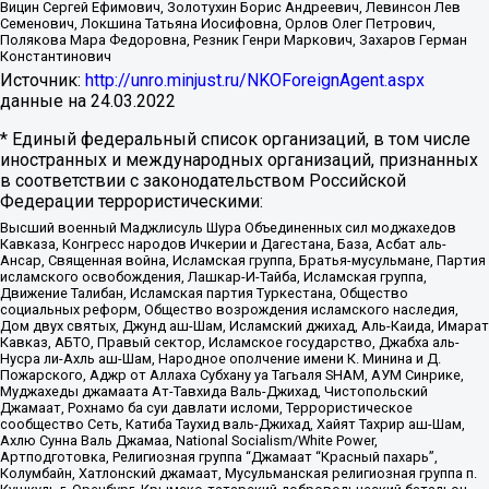
Вицин Сергей Ефимович, Золотухин Борис Андреевич, Левинсон Лев
Семенович, Локшина Татьяна Иосифовна, Орлов Олег Петрович,
Полякова Мара Федоровна, Резник Генри Маркович, Захаров Герман
Константинович
Источник:
http://unro.minjust.ru/NKOForeignAgent.aspx
данные на
24.03.2022
* Единый федеральный список организаций, в том числе
иностранных и международных организаций, признанных
в соответствии с законодательством Российской
Федерации террористическими:
Высший военный Маджлисуль Шура Объединенных сил моджахедов
Кавказа, Конгресс народов Ичкерии и Дагестана, База, Асбат аль-
Ансар, Священная война, Исламская группа, Братья-мусульмане, Партия
исламского освобождения, Лашкар-И-Тайба, Исламская группа,
Движение Талибан, Исламская партия Туркестана, Общество
социальных реформ, Общество возрождения исламского наследия,
Дом двух святых, Джунд аш-Шам, Исламский джихад, Аль-Каида, Имарат
Кавказ, АБТО, Правый сектор, Исламское государство, Джабха аль-
Нусра ли-Ахль аш-Шам, Народное ополчение имени К. Минина и Д.
Пожарского, Аджр от Аллаха Субхану уа Тагьаля SHAM, АУМ Синрике,
Муджахеды джамаата Ат-Тавхида Валь-Джихад, Чистопольский
Джамаат, Рохнамо ба суи давлати исломи, Террористическое
сообщество Сеть, Катиба Таухид валь-Джихад, Хайят Тахрир аш-Шам,
Ахлю Сунна Валь Джамаа, National Socialism/White Power,
Артподготовка, Религиозная группа “Джамаат “Красный пахарь”,
Колумбайн, Хатлонский джамаат, Мусульманская религиозная группа п.