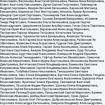
Алексеевич, Васильева Анастасия Евгеньевна, Ривина Анна Валерьевна,
Бойко Анатолий Николаевич, Дугин Сергей Георгиевич, Пивоваров
Андрей Сергеевич, Аверин Виталий Евгеньевич, Барахоев Магомед
Бекханович, Шарипков Олег Викторович, Мошель Ирина Ароновна,
Шведов Григорий Сергеевич, Пономарев Лев Александрович,
Каргалицкий Борис Юльевич, Созаев Валерий Валерьевич, Исламов
Тимур Рифгатович, Романова Ольга Евгеньевна, Щаров Сергей
Алексадрович, Цирульников Борис Альбертович, Гасан Ольга Павловна,
Паутов Юрий Анатольевич, Верховский Александр Маркович,
Пислакова-Паркер Марина Петровна, Кочеткова Татьяна
Владимировна, Чуркина Наталья Валерьевна, Акимова Татьяна
Николаевна, Золотарева Екатерина Александровна, Рачинский Ян
Збигневич, Жемкова Елена Борисовна, Гудков Лев Дмитриевич,
Илларионова Юлия Юрьевна, Саранг Анна Васильевна, Захарова
Светлана Сергеевна, Аверин Владимир Анатольевич, Щур Татьяна
Михайловна, Щур Николай Алексеевич, Блинушов Андрей Юрьевич,
Мосин Алексей Геннадьевич, Гефтер Валентин Михайлович, Симонов
Алексей Кириллович, Флиге Ирина Анатольевна, Мельникова Валентина
Дмитриевна, Вититинова Елена Владимировна, Баженова Светлана
Куприяновна, Максимов Сергей Владимирович, Беляев Сергей
Иванович, Голубева Елена Николаевна, Ганнушкина Светлана
Алексеевна, Закс Елена Владимировна, Буртина Елена Юрьевна, Гендель
Людмила Залмановна, Кокорина Екатерина Алексеевна, Шуманов Илья
Вячеславович, Арапова Галина Юрьевна, Свечников Анатолий
Мариевич, Прохоров Вадим Юрьевич, Шахова Елена Владимировна,
Подузов Сергей Васильевич, Протасова Ирина Вячеславовна,
Литинский Леонид Борисович, Лукашевский Сергей Маркович, Бахмин
Вячеслав Иванович, Шабад Анатолий Ефимович, Сухих Дарья
Николаевна, Орлов Олег Петрович, Добровольская Анна Дмитриевна,
Королева Александра Евгеньевна, Смирнов Владимир Александрович,