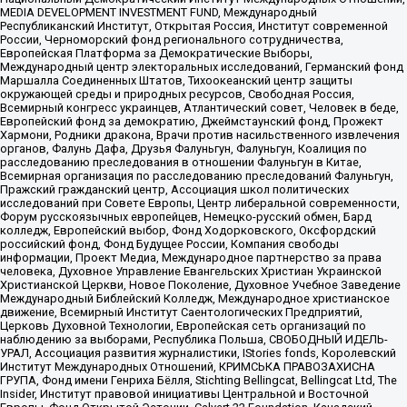
MEDIA DEVELOPMENT INVESTMENT FUND, Международный
Республиканский Институт, Открытая Россия, Институт современной
России, Черноморский фонд регионального сотрудничества,
Европейская Платформа за Демократические Выборы,
Международный центр электоральных исследований, Германский фонд
Маршалла Соединенных Штатов, Тихоокеанский центр защиты
окружающей среды и природных ресурсов, Свободная Россия,
Всемирный конгресс украинцев, Атлантический совет, Человек в беде,
Европейский фонд за демократию, Джеймстаунский фонд, Прожект
Хармони, Родники дракона, Врачи против насильственного извлечения
органов, Фалунь Дафа, Друзья Фалуньгун, Фалуньгун, Коалиция по
расследованию преследования в отношении Фалуньгун в Китае,
Всемирная организация по расследованию преследований Фалуньгун,
Пражский гражданский центр, Ассоциация школ политических
исследований при Совете Европы, Центр либеральной современности,
Форум русскоязычных европейцев, Немецко-русский обмен, Бард
колледж, Европейский выбор, Фонд Ходорковского, Оксфордский
российский фонд, Фонд Будущее России, Компания свободы
информации, Проект Медиа, Международное партнерство за права
человека, Духовное Управление Евангельских Христиан Украинской
Христианской Церкви, Новое Поколение, Духовное Учебное Заведение
Международный Библейский Колледж, Международное христианское
движение, Всемирный Институт Саентологических Предприятий,
Церковь Духовной Технологии, Европейская сеть организаций по
наблюдению за выборами, Республика Польша, СВОБОДНЫЙ ИДЕЛЬ-
УРАЛ, Ассоциация развития журналистики, IStories fonds, Королевский
Институт Международных Отношений, КРИМСЬКА ПРАВОЗАХИСНА
ГРУПА, Фонд имени Генриха Бёлля, Stichting Bellingcat, Bellingcat Ltd, The
Insider, Институт правовой инициативы Центральной и Восточной