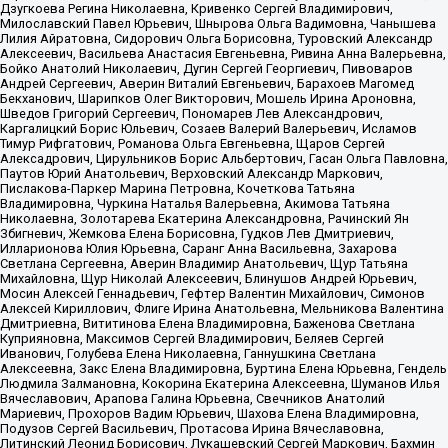
Дзугкоева Регина Николаевна, Кривенко Сергей Владимирович,
Милославский Павел Юрьевич, Шнырова Ольга Вадимовна, Чанышева
Лилия Айратовна, Сидорович Ольга Борисовна, Туровский Александр
Алексеевич, Васильева Анастасия Евгеньевна, Ривина Анна Валерьевна,
Бойко Анатолий Николаевич, Дугин Сергей Георгиевич, Пивоваров
Андрей Сергеевич, Аверин Виталий Евгеньевич, Барахоев Магомед
Бекханович, Шарипков Олег Викторович, Мошель Ирина Ароновна,
Шведов Григорий Сергеевич, Пономарев Лев Александрович,
Каргалицкий Борис Юльевич, Созаев Валерий Валерьевич, Исламов
Тимур Рифгатович, Романова Ольга Евгеньевна, Щаров Сергей
Алексадрович, Цирульников Борис Альбертович, Гасан Ольга Павловна,
Паутов Юрий Анатольевич, Верховский Александр Маркович,
Пислакова-Паркер Марина Петровна, Кочеткова Татьяна
Владимировна, Чуркина Наталья Валерьевна, Акимова Татьяна
Николаевна, Золотарева Екатерина Александровна, Рачинский Ян
Збигневич, Жемкова Елена Борисовна, Гудков Лев Дмитриевич,
Илларионова Юлия Юрьевна, Саранг Анна Васильевна, Захарова
Светлана Сергеевна, Аверин Владимир Анатольевич, Щур Татьяна
Михайловна, Щур Николай Алексеевич, Блинушов Андрей Юрьевич,
Мосин Алексей Геннадьевич, Гефтер Валентин Михайлович, Симонов
Алексей Кириллович, Флиге Ирина Анатольевна, Мельникова Валентина
Дмитриевна, Вититинова Елена Владимировна, Баженова Светлана
Куприяновна, Максимов Сергей Владимирович, Беляев Сергей
Иванович, Голубева Елена Николаевна, Ганнушкина Светлана
Алексеевна, Закс Елена Владимировна, Буртина Елена Юрьевна, Гендель
Людмила Залмановна, Кокорина Екатерина Алексеевна, Шуманов Илья
Вячеславович, Арапова Галина Юрьевна, Свечников Анатолий
Мариевич, Прохоров Вадим Юрьевич, Шахова Елена Владимировна,
Подузов Сергей Васильевич, Протасова Ирина Вячеславовна,
Литинский Леонид Борисович, Лукашевский Сергей Маркович, Бахмин