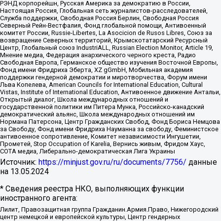
РЭНД корпорейшн, Русская Америка за демократию в России,
Настоящая Россия, Глобальная сеть журналистов-расследователей,
Служба поддержки, Свободная Россия Берлин, Свободная Россия
Северный Рейн-Вестфалия, Фонд глобальной помощи, Антивоенный
комитет России, Russie-Libertes, La Asocicion de Rusos Libres, Союз за
возвращение Северных территорий, Крымскотатарский Ресурсный
Центр, Глобальный союз IndustriALL, Russian Election Monitor, Article 19,
Мнение медиа, Федерация анархического черного креста, Радио
Свободная Европа, Германское общество изучения Восточной Европы,
Фонд имени Фридриха Эберта, XZ gGmbH, Мобильная академия
поддержки гендерной демократии и миротворчества, Форум имени
Льва Копелева, American Councils for International Education, Cultural
Vistas, Institute of International Education, Антивоенное движение Антальи,
Открытый диалог, Школа международных отношений и
государственной политики им Питера Мунка, Российско-канадский
демократический альянс, Школа международных отношений им
Нормана Патерсона, Центр Гражданских Свобод, Фонд Бориса Немцова
за Свободу, Фонд имени Фридриха Науманна за свободу, Феминистское
антивоенное сопротивление, Комитет независимости Ингушетии,
Прометей, Stop Occupation of Karelia, Вернись живым, Фридом Хаус,
СОТА медиа, Либерально-демократическая Лига Украины
Источник:
https://minjust.gov.ru/ru/documents/7756/
данные
на
13.05.2024
* Сведения реестра НКО, выполняющих функции
иностранного агента:
Лилит, Правозащитная группа Гражданин.Армия.Право, Нижегородский
центр немецкой и европейской культуры, Центр гендерных