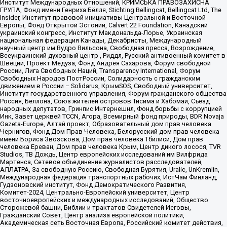
Институт Международных Отношений, КРИМСЬКА ПРАВОЗАХИСНА
ГРУПА, Фонд имени Генриха Бёлля, Stichting Bellingcat, Bellingcat Ltd, The
Insider, Институт правовой инициативы Центральной и Восточной
Европы, Фонд Открытой Эстонии, Calvert 22 Foundation, Канадский
украинский конгресс, Институт Макдональда-Лорье, Украинская
национальная федерация Канады, Декабристы, Международный
научный центр им Вудро Вильсона, Свободная пресса, Возрождение,
Всеукраинский духовный центр , Риддл, Русский антивоенный комитет в
Швеции, Проект Медуза, Фонд Андрея Сахарова, Форум свободной
России, Лига Свободных Наций, Transparеncy International, Форум
Свободных Народов ПостРоссии, Солидарность с гражданским
движением в России – Solidarus, КрымSOS, Свободный университет,
Институт государственного управления, Форум гражданского общества
Россия, Беллона, Союз жителей островов Тисима и Хабомаи, Съезд
народных депутатов, Гринпис Интернешнл, Фонд борьбы с коррупцией
Инк, Завет церквей TCCN, Агора, Всемирный фонд природы, BDR Novaja
Gazeta-Europe, Алтай проект, Образовательный дом прав человека
Чернигов, Фонд Дом Прав Человека, Белорусский дом прав человека
имени Бориса Звозскова, Дом прав человека Тбилиси, Дом прав
человека Ереван, Дом прав человека Крым, Центр дикого лосося, TVR
Studios, ТВ Дождь, Центр европейских исследований им Вилфрида
Мартенса, Сетевое объединение журналистов расследователей,
АЛЛАТРА, За свободную Россию, Свободная Бурятия, Uralic, UnKremlin,
Международная федерация транспортных рабочих, ИстЧам Финланд,
Гудзоновский институт, Фонд Демократического Развития,
Комитет-2024, Центрально-Европейский университет, Центр
восточноевропейских и международных исследований, Общество
Сторожевой башни, Библии и трактатов Свидетелей Иеговы,
Гражданский Совет, Центр анализа европейской политики,
Академическая сеть Восточная Европа, Российский комитет действия,