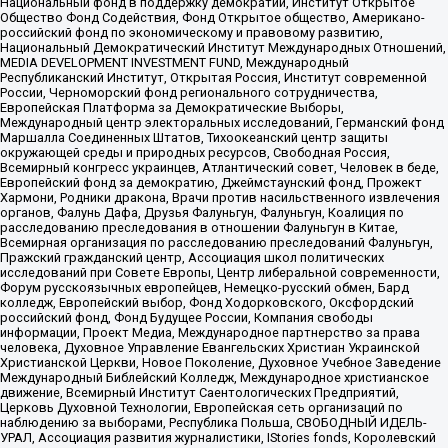
Национальный фонд в поддержку демократии, Институт Открытое
Общество Фонд Содействия, Фонд Открытое общество, Американо-
российский фонд по экономическому и правовому развитию,
Национальный Демократический Институт Международных Отношений,
MEDIA DEVELOPMENT INVESTMENT FUND, Международный
Республиканский Институт, Открытая Россия, Институт современной
России, Черноморский фонд регионального сотрудничества,
Европейская Платформа за Демократические Выборы,
Международный центр электоральных исследований, Германский фонд
Маршалла Соединенных Штатов, Тихоокеанский центр защиты
окружающей среды и природных ресурсов, Свободная Россия,
Всемирный конгресс украинцев, Атлантический совет, Человек в беде,
Европейский фонд за демократию, Джеймстаунский фонд, Прожект
Хармони, Родники дракона, Врачи против насильственного извлечения
органов, Фалунь Дафа, Друзья Фалуньгун, Фалуньгун, Коалиция по
расследованию преследования в отношении Фалуньгун в Китае,
Всемирная организация по расследованию преследований Фалуньгун,
Пражский гражданский центр, Ассоциация школ политических
исследований при Совете Европы, Центр либеральной современности,
Форум русскоязычных европейцев, Немецко-русский обмен, Бард
колледж, Европейский выбор, Фонд Ходорковского, Оксфордский
российский фонд, Фонд Будущее России, Компания свободы
информации, Проект Медиа, Международное партнерство за права
человека, Духовное Управление Евангельских Христиан Украинской
Христианской Церкви, Новое Поколение, Духовное Учебное Заведение
Международный Библейский Колледж, Международное христианское
движение, Всемирный Институт Саентологических Предприятий,
Церковь Духовной Технологии, Европейская сеть организаций по
наблюдению за выборами, Республика Польша, СВОБОДНЫЙ ИДЕЛЬ-
УРАЛ, Ассоциация развития журналистики, IStories fonds, Королевский