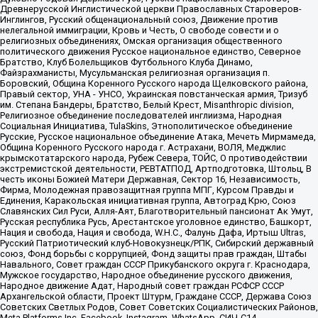
Древнерусской Инглистической церкви Православных Староверов-
Инглингов, Русский общенациональный союз, Движение против
нелегальной иммиграции, Кровь и Честь, О свободе совести и о
религиозных объединениях, Омская организация общественного
политического движения Русское национальное единство, Северное
Братство, Клуб Болельщиков Футбольного Клуба Динамо,
Файзрахманисты, Мусульманская религиозная организация п.
Боровский, Община Коренного Русского народа Щелковского района,
Правый сектор, УНА - УНСО, Украинская повстанческая армия, Тризуб
им. Степана Бандеры, Братство, Белый Крест, Misanthropic division,
Религиозное объединение последователей инглиизма, Народная
Социальная Инициатива, TulaSkins, Этнополитическое объединение
Русские, Русское национальное объединение Атака, Мечеть Мирмамеда,
Община Коренного Русского народа г. Астрахани, ВОЛЯ, Меджлис
крымскотатарского народа, Рубеж Севера, ТОЙС, О противодействии
экстремистской деятельности, РЕВТАТПОД, Артподготовка, Штольц, В
честь иконы Божией Матери Державная, Сектор 16, Независимость,
Фирма, Молодежная правозащитная группа МПГ, Курсом Правды и
Единения, Каракольская инициативная группа, Автоград Крю, Союз
Славянских Сил Руси, Алля-Аят, Благотворительный пансионат Ак Умут,
Русская республика Русь, Арестантское уголовное единство, Башкорт,
Нация и свобода, Нация и свобода, W.H.С., Фалунь Дафа, Иртыш Ultras,
Русский Патриотический клуб-Новокузнецк/РПК, Сибирский державный
союз, Фонд борьбы с коррупцией, Фонд защиты прав граждан, Штабы
Навального, Совет граждан СССР Прикубанского округа г. Краснодара,
Мужское государство, Народное объединение русского движения,
Народное движение Адат, Народный совет граждан РСФСР СССР
Архангельской области, Проект Штурм, Граждане СССР, Держава Союз
Советских Светлых Родов, Совет Советских Социалистических Районов,
Meta Platforms Inc, Facebook, Instagram, WhatsApp, СИЧ-С14,