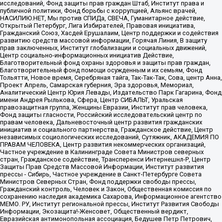
исследований, Фонд защиты прав граждан Штаб, Институт права и
публичной политики, Фонд борьбы с коррупцией, Альянс врачей,
НАСИЛИЮ.НЕТ, Мы против СПИДа, СВЕЧА, Гуманитарное действие,
Открытый Петербург, Лига Избирателей, Правовая инициатива,
Гражданский Союз, Хасдей Ерушалаим, Центр поддержки и содействия
развитию средств массовой информации, Горячая Линия, В защиту
прав заключенных, Институт глобализации и социальных движений,
Центр социально-информационных инициатив Действие,
Благотворительный фонд охраны здоровья и защиты прав граждан,
Благотворительный фонд помощи осужденным и их семьям, Фонд
Тольятти, Новое время, Серебряная тайга, Так-Так-Так, Сова, центр Анна,
Проект Апрель, Самарская губерния, Эра здоровья, Мемориал,
Аналитический Центр Юрия Левады, Издательство Парк Гагарина, Фонд
имени Андрея Рылькова, Сфера, Центр СИБАЛЬТ, Уральская
правозащитная группа, Женщины Евразии, Институт прав человека,
Фонд защиты гласности, Российский исследовательский центр по
правам человека, Дальневосточный центр развития гражданских
инициатив и социального партнерства, Гражданское действие, Центр
независимых социологических исследований, Сутяжник, АКАДЕМИЯ ПО
ПРАВАМ ЧЕЛОВЕКА, Центр развития некоммерческих организаций,
Частное учреждение в Калининграде Совета Министров северных
стран, Гражданское содействие, Трансперенси Интернешнл-Р, Центр
Защиты Прав Средств Массовой Информации, Институт развития
прессы - Сибирь, Частное учреждение в Санкт-Петербурге Совета
Министров Северных Стран, Фонд поддержки свободы прессы,
Гражданский контроль, Человек и Закон, Общественная комиссия по
сохранению наследия академика Сахарова, Информационное агентство
МЕМО. РУ, Институт региональной прессы, Институт Развития Свободы
Информации, Экозащита!-Женсовет, Общественный вердикт,
Евразийская антимонопольная ассоциация, Бедушев Петр Петрович,