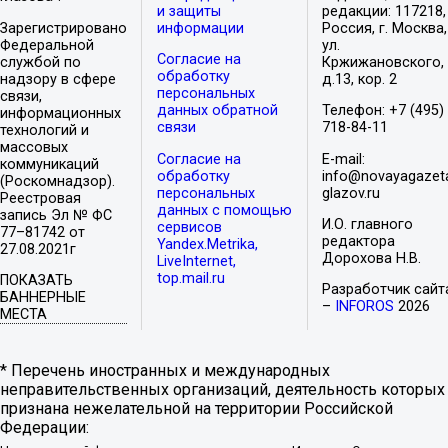
и защиты
редакции: 117218,
Зарегистрировано
информации
Россия, г. Москва,
Федеральной
ул.
Согласие на
службой по
Кржижановского,
обработку
надзору в сфере
д.13, кор. 2
персональных
связи,
данных обратной
Телефон: +7 (495)
информационных
связи
718-84-11
технологий и
массовых
Согласие на
E-mail:
коммуникаций
обработку
info@novayagazet
(Роскомнадзор).
персональных
glazov.ru
Реестровая
данных с помощью
запись Эл № ФС
И.О. главного
сервисов
77–81742 от
редактора
Yandex.Metrika,
27.08.2021г
Дорохова Н.В.
LiveInternet,
top.mail.ru
ПОКАЗАТЬ
Разработчик сайт
БАННЕРНЫЕ
–
INFOROS
2026
МЕСТА
* Перечень иностранных и международных
неправительственных организаций, деятельность которых
признана нежелательной на территории Российской
Федерации: