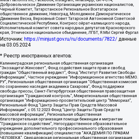
Добровольческое Движение Организации украинских националистов,
Черный Комитет, Татарстанское Региональное Всетатарское
общественное движение, Невоград, Молодежное Демократическое
Движение Весна, Верховный Совет Татарской Автономной Советской
Социалистической Республики, Конгресс ойрат-калмыцкого народа,
Исполнительный комитет совета народных депутатов Красноярского
края, Этническое национальное объединение, ЛГБТ, Я.МЫ Сергей Фургал
Источник:
https://minjust.gov.ru/ru/documents/7822/
данные
на
03.05.2024
* Реестр иностранных агентов:
Калининградская региональная общественная организация "Экозащита!-Женсовет", Фонд содействия защите прав и свобод граждан "Общественный вердикт", Фонд "Институт Развития Свободы Информации", Частное учреждение "Информационное агентство МЕМО. РУ", Региональная общественная организация "Общественная комиссия по сохранению наследия академика Сахарова", Фонд поддержки свободы прессы, Санкт-Петербургская общественная правозащитная организация "Гражданский контроль", Межрегиональная общественная организация "Информационно-просветительский центр "Мемориал", Региональный Фонд "Центр Защиты Прав Средств Массовой Информации", с 05.12.2023 Фонд "Центр Защиты Прав Средств массовой информации", Региональная общественная благотворительная организация помощи беженцам и мигрантам "Гражданское содействие", Негосударственное образовательное учреждение дополнительного профессионального образования (повышение квалификации) специалистов "АКАДЕМИЯ ПО ПРАВАМ ЧЕЛОВЕКА", Свердловская региональная общественная организация "Сутяжник", Автономная некоммерческая организация "Центр независимых социологических исследований", Союз общественных объединений "Российский исследовательский центр по правам человека", Региональное общественное учреждение научно-информационный центр "МЕМОРИАЛ", Некоммерческая организация "Фонд защиты гласности", Автономная некоммерческая организация "Институт прав человека", Городская общественная организация "Екатеринбургское общество "МЕМОРИАЛ", Городская общественная организация "Рязанское историко-просветительское и правозащитное общество "Мемориал" (Рязанский Мемориал), Челябинский региональный орган общественной самодеятельности – женское общественное объединение "Женщины Евразии", Челябинский региональный орган общественной самодеятельности "Уральская правозащитная группа", Фонд содействия защите здоровья и социальной справедливости имени Андрея Рылькова, Автономная Некоммерческая Организация "Аналитический Центр Юрия Левады", Автономная некоммерческая организация социальной поддержки населения "Проект Апрель", Региональная общественная организация помощи женщинам и детям, находящимся в кризисной ситуации "Информационно-методический центр "Анна", Фонд содействия развитию массовых коммуникаций и правовому просвещению "Так-так-Так", Фонд содействия устойчивому развитию "Серебряная тайга", Свердловский региональный общественный фонд социальных проектов "Новое время", "Idel.Реалии", Кавказ.Реалии, Крым.Реалии, Телеканал Настоящее Время, Татаро-башкирская служба Радио Свобода (Azatliq Radiosi), Радио Свободная Европа/Радио Свобода (PCE/PC), "Сибирь.Реалии", "Фактограф", Благотворительный фонд помощи осужденным и их семьям, Автономная некоммерческая организация "Институт глобализации и социальных движений", Фонд "В защиту прав заключенных", Частное учреждение "Центр поддержки и содействия развитию средств массовой информации", Пензенский региональный общественный благотворительный фонд "Гражданский союз", "Север.Реалии", Некоммерческая организация Фонд "Правовая инициатива", Общество с ограниченной ответственностью "Радио Свободная Европа/Радио Свобода", Чешское информационное агентство "MEDIUM-ORIENT", Красноярская региональная общественная организация "Мы против СПИДа", Камалягин Денис Николаевич, Маркелов Сергей Евгеньевич, Пономарев Лев Александрович, Савицкая Людмила Алексеевна, Автономная некоммерческая организация "Центр по работе с проблемой насилия "НАСИЛИЮ.НЕТ", Межрегиональный профессиональный союз работников здравоохранения "Альянс врачей", Юридическое лицо, зарегистрированное в Латвийской Республике, SIA "Medusa Project" (регистрационный номер 40103797863, дата регистрации 10.06.2014), Некоммерческая организация "Фонд по борьбе с коррупцией", Автономная некоммерческая организация "Институт права и публичной политики", Баданин Роман Сергеевич, Гликин Максим Александрович, Железнова Мария Михайловна, Лукьянова Юлия Сергеевна, Маетная Елизавета Витальевна, Маняхин Петр Борисович, Чуракова Ольга Владимировна, Ярош Юлия Петровна, Юридическое лицо "The Insider SIA", зарегистрированное в Риге, Латвийская Республика (дата регистрации 26.06.2015), являющееся администратором доменного имени интернет-издания "The Insider SIA", https://theins.ru, Постернак Алексей Евгеньевич, Рубин Михаил Аркадьевич, Анин Роман Александрович, Юридическое лицо Istories fonds, зарегистрированное в Латвийской Республике (регистрационный номер 50008295751, дата регистрации 24.02.2020), Великовский Дмитрий Александрович, Долинина Ирина Николаевна, Мароховская Алеся Алексеевна, Шлейнов Роман Юрьевич, Шмагун Олеся Валентиновна, Общество с ограниченной ответственностью "Альтаир 2021", Общество с ограниченной ответственностью "Вега 2021", Общество с ограниченной ответственностью "Главный редактор 2021", Общество с ограниченной ответственностью "Ромашки монолит", Важенков Артем Валерьевич, Ивановская областная общественная организация "Центр гендерных исследований", Гурман Юрий Альбертович, Медиапроект "ОВД-Инфо", Егоров Владимир Владимирович, Жилинский Владимир Александрович, Общество с ограниченной ответственностью "ЗП", Иванова София Юрьевна, Карезина Инна Павловна, Кильтау Екатерина Викторовна, Петров Алексей Викторович, Пискунов Сергей Евгеньевич, Смирнов Сергей Сергеевич, Тихонов Михаил Сергеевич, Общество с ограниченной ответственностью "ЖУРНАЛИСТ-ИНОСТРАННЫЙ АГЕНТ", Арапова Галина Юрьевна, Вольтская Татьяна Анатольевна, Американская компания "Mason G.E.S. Anonymous Foundation" (США), являющаяся владельцем интернет-издания https://mnews.world/, Компания "Stichting Bellingcat", зарегистрированная в Нидерландах (дата регистрации 11.07.2018), Захаров Андрей Вячеславович, Клепиковская Екатерина Дмитриевна, Общество с ограниченной ответственностью "МЕМО", Перл Роман Александрович, Симонов Евгений Алексеевич, Соловьева Елена Анатольевна, Сотников Даниил Владимирович, Сурначева Елизавета Дмитриевна, Автономная некоммерческая организация по защите прав человека и информированию населения "Якутия – Наше Мнение", Общество с ограниченной ответственностью "Москоу диджитал медиа", с 26.01.2023 Общество с ограниченной ответственностью "Чайка Белые сады", Ветошкина Валерия Валерьевна, Заговора Максим Александрович, Межрегиональное общественное движение "Российская ЛГБТ - сеть", Оленичев Максим Владимирович, Павлов Иван Юрьевич, Скворцова Елена Сергеевна, Общество с ограниченной ответственностью "Как бы инагент", Кочетков Игорь Викторович, Общество с ограниченной ответственностью "Честные выборы", Еланчик Олег Александрович, Общество с ограниченной ответственностью "Нобелевский призыв", Гималова Регина Эмилевна, Григорьев Андрей Валерьевич, Григорьева Алина Александровна, Ассоциация по содействию защите прав призывников, альтернативнослужащих и военнослужащих "Правозащитная группа "Гражданин.Армия.Право", Хисамова Регина Фаритовна, Автономная некоммерческая организация по реализации социально-правовых программ "Лилит", Дальневосточное общественное движение "Маяк", Санкт-Петербургская ЛГБТ-инициативная группа "Выход", Инициативная группа ЛГБТ+ "Реверс", Алексеев Андрей Викторович, Бекбулатова Таисия Львовна, Беляев Иван Михайлович, Владыкина Елена Сергеевна, Гельман Марат Александрович, Никульшина Вероника Юрьевна, Толоконникова Надежда Андреевна, Шендерович Виктор Анатольевич, Общество с ограниченной ответственностью "Данное сообщение", Общество с ограниченной ответственностью Издательский дом "Новая глава", Айнбиндер Александра Александровна, Московский комьюнити-центр для ЛГБТ+инициатив, Благотворительный фонд развития филантропии, Deutsche Welle (Германия, Kurt-Schumacher-Strasse 3, 53113 Bonn), Борзунова Мария Михайловна, Воробьев Виктор Викторович, Голубева Анна Львовна, Константинова Алла Михайловна, Малкова Ирина Владимировна, Мурадов Мурад Абдулгалимович, Осетинская Елизавета Николаевна, Понасенков Евгений Николаевич, Ганапольский Матвей Юрьевич, Киселев Евгений Алексеевич, Борухович Ирина Григорьевна, Дремин Иван Тимофеевич, Дубровский Дмитрий Викторович, Красноярская региональная общественная организация поддержки и развития альтернативных образовательных технологий и межкультурных коммуникаций "ИНТЕРРА", Маяковская Екатерина Алексеевна, Фейгин Марк Захарович, Филимонов Андрей Викторович, Дзугкоева Регина Николаевна, Доброхотов Роман Александрович, Дудь Юрий Александрович, Елкин Сергей Владимирович, Кругликов Кирилл Игоревич, Сабунаева Мария Леонидовна, Семенов Алексей Владимирович, Шаинян Карен Багратович, Шульман Екатерина Михайловна, Асафьев Артур Валерьевич, Вахштайн Виктор Семенович, Венедиктов Алексей Алексеевич, Лушникова Екатерина Евгеньевна, Волков Леонид Михайлович, Невзоров Александр Глебович, Пархоменко Сергей Борисович, Сироткин Ярослав Николаевич, Кара-Мурза Владимир Владимирович, Баранова Наталья Владимировна, Гозман Леонид Яковлевич, Кагарлицкий Борис Юльевич, Климарев Михаил Валерьевич, Милов Владимир Станиславович, Автономная некоммерческая организация Краснодарский центр современного искусства "Типография", Моргенштерн Алишер Тагирович, Соболь Любовь Эдуардовна, Общество с ограниченной ответственностью "ЛИЗА НОРМ", Каспаров Гарри Кимович, Ходорковский Михаил Борисович, Общество с ограниченной ответственностью "Апрельские тезисы", Данилович Ирина Брониславовна, Кашин Олег Владимирович, Петров Николай Владимирович, Пивоваров Алексей Владимирович, Соколов Михаил Владимирович, Цветкова Юлия Владимировна, Чичваркин Евгений Александрович, Комитет против пыток/Команда против пыток, Общество с ограниченной ответственностью "Первый научный", Общество с ограниченной ответственностью "Вертолет и ко", Белоцерковская Вероника Борисовна, Кац Максим Евгеньевич, Лазарева Татьяна Юрьевна, Шаведдинов Руслан Табризович, Яшин Илья Валерьевич, Общество с ограниченной ответственностью "Иноагент ААВ", Алешковский Дмитрий Петрович, Альбац Евгения Марковна, Быков Дмитрий Львович, Галямина Юлия Евгеньевна, Лойко Сергей Леонидович, Мартынов Кирилл Константинович, Медведев Сергей Александрович, Крашенинников Федор Геннадиевич, Гордеева Катерина Вл