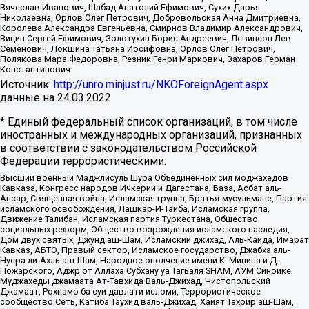
Вячеслав Иванович, Шабад Анатолий Ефимович, Сухих Дарья
Николаевна, Орлов Олег Петрович, Добровольская Анна Дмитриевна,
Королева Александра Евгеньевна, Смирнов Владимир Александрович,
Вицин Сергей Ефимович, Золотухин Борис Андреевич, Левинсон Лев
Семенович, Локшина Татьяна Иосифовна, Орлов Олег Петрович,
Полякова Мара Федоровна, Резник Генри Маркович, Захаров Герман
Константинович
Источник:
http://unro.minjust.ru/NKOForeignAgent.aspx
данные на
24.03.2022
* Единый федеральный список организаций, в том числе
иностранных и международных организаций, признанных
в соответствии с законодательством Российской
Федерации террористическими:
Высший военный Маджлисуль Шура Объединенных сил моджахедов
Кавказа, Конгресс народов Ичкерии и Дагестана, База, Асбат аль-
Ансар, Священная война, Исламская группа, Братья-мусульмане, Партия
исламского освобождения, Лашкар-И-Тайба, Исламская группа,
Движение Талибан, Исламская партия Туркестана, Общество
социальных реформ, Общество возрождения исламского наследия,
Дом двух святых, Джунд аш-Шам, Исламский джихад, Аль-Каида, Имарат
Кавказ, АБТО, Правый сектор, Исламское государство, Джабха аль-
Нусра ли-Ахль аш-Шам, Народное ополчение имени К. Минина и Д.
Пожарского, Аджр от Аллаха Субхану уа Тагьаля SHAM, АУМ Синрике,
Муджахеды джамаата Ат-Тавхида Валь-Джихад, Чистопольский
Джамаат, Рохнамо ба суи давлати исломи, Террористическое
сообщество Сеть, Катиба Таухид валь-Джихад, Хайят Тахрир аш-Шам,