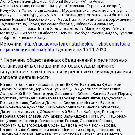
Ахлю Сунна Валь Джамаа, National Socialism/White Power,
Артподготовка, Религиозная группа “Джамаат “Красный пахарь”,
Колумбайн, Хатлонский джамаат, Мусульманская религиозная группа п.
Кушкуль г. Оренбург, Крымско-татарский добровольческий батальон
имени Номана Челебиджихана, Азов, Партия исламского возрождения
Таджикистана, Народная самооборона, Дуббайский джамаат,
московская ячейка, Батал-Хаджи Белхороев, Маньяки Культ Убийц,
Молодёжь Которая Улыбается, Легион Свобода России, Айдар, Русский
добровольческий корпус
Источник:
http://nac.gov.ru/terroristicheskie-i-ekstremistskie-
organizacii-i-materialy.html
данные на
16.11.2023
* Перечень общественных объединений и религиозных
организаций в отношении которых судом принято
вступившее в законную силу решение о ликвидации или
запрете деятельности:
Национал-большевистская партия, ВЕК РА, Рада земли Кубанской
Духовно Родовой Державы Русь, Община Духовного Управления
Асгардской Веси Беловодья, Славянская Община Капища Веды Перуна,
Мужская Духовная Семинария Староверов-Инглингов, Нурджулар, К
Богодержавию, Таблиги Джамаат, Свидетели Иеговы, Русское
национальное единство, Национал-социалистическое общество,
Джамаат мувахидов, Объединенный Вилайат Кабарды, Балкарии и
Карачая, Союз славян, Ат-Такфир Валь-Хиджра, Пит Буль, Национал-
социалистическая рабочая партия России, Славянский союз,
Формат-18, Благородный Орден Дьявола, Армия воли народа,
Национальная Социалистическая Инициатива города Череповца,
Духовно-Родовая Держава Русь, Русское национальное единство,