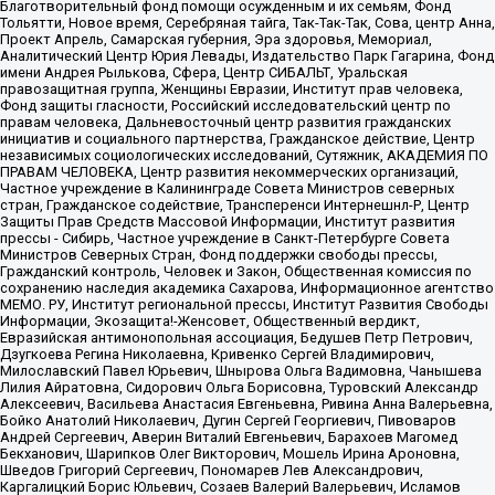
Благотворительный фонд помощи осужденным и их семьям, Фонд
Тольятти, Новое время, Серебряная тайга, Так-Так-Так, Сова, центр Анна,
Проект Апрель, Самарская губерния, Эра здоровья, Мемориал,
Аналитический Центр Юрия Левады, Издательство Парк Гагарина, Фонд
имени Андрея Рылькова, Сфера, Центр СИБАЛЬТ, Уральская
правозащитная группа, Женщины Евразии, Институт прав человека,
Фонд защиты гласности, Российский исследовательский центр по
правам человека, Дальневосточный центр развития гражданских
инициатив и социального партнерства, Гражданское действие, Центр
независимых социологических исследований, Сутяжник, АКАДЕМИЯ ПО
ПРАВАМ ЧЕЛОВЕКА, Центр развития некоммерческих организаций,
Частное учреждение в Калининграде Совета Министров северных
стран, Гражданское содействие, Трансперенси Интернешнл-Р, Центр
Защиты Прав Средств Массовой Информации, Институт развития
прессы - Сибирь, Частное учреждение в Санкт-Петербурге Совета
Министров Северных Стран, Фонд поддержки свободы прессы,
Гражданский контроль, Человек и Закон, Общественная комиссия по
сохранению наследия академика Сахарова, Информационное агентство
МЕМО. РУ, Институт региональной прессы, Институт Развития Свободы
Информации, Экозащита!-Женсовет, Общественный вердикт,
Евразийская антимонопольная ассоциация, Бедушев Петр Петрович,
Дзугкоева Регина Николаевна, Кривенко Сергей Владимирович,
Милославский Павел Юрьевич, Шнырова Ольга Вадимовна, Чанышева
Лилия Айратовна, Сидорович Ольга Борисовна, Туровский Александр
Алексеевич, Васильева Анастасия Евгеньевна, Ривина Анна Валерьевна,
Бойко Анатолий Николаевич, Дугин Сергей Георгиевич, Пивоваров
Андрей Сергеевич, Аверин Виталий Евгеньевич, Барахоев Магомед
Бекханович, Шарипков Олег Викторович, Мошель Ирина Ароновна,
Шведов Григорий Сергеевич, Пономарев Лев Александрович,
Каргалицкий Борис Юльевич, Созаев Валерий Валерьевич, Исламов