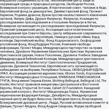
Маршалла Соединенных Штатов, Тихоокеанский центр защиты
окружающей среды и природных ресурсов, Свободная Россия,
Всемирный конгресс украинцев, Атлантический совет, Человек в беде,
Европейский фонд за демократию, Джеймстаунский фонд, Прожект
Хармони, Родники дракона, Врачи против насильственного извлечения
органов, Фалунь Дафа, Друзья Фалуньгун, Фалуньгун, Коалиция по
расследованию преследования в отношении Фалуньгун в Китае,
Всемирная организация по расследованию преследований Фалуньгун,
Пражский гражданский центр, Ассоциация школ политических
исследований при Совете Европы, Центр либеральной современности,
Форум русскоязычных европейцев, Немецко-русский обмен, Бард
колледж, Европейский выбор, Фонд Ходорковского, Оксфордский
российский фонд, Фонд Будущее России, Компания свободы
информации, Проект Медиа, Международное партнерство за права
человека, Духовное Управление Евангельских Христиан Украинской
Христианской Церкви, Новое Поколение, Духовное Учебное Заведение
Международный Библейский Колледж, Международное христианское
движение, Всемирный Институт Саентологических Предприятий,
Церковь Духовной Технологии, Европейская сеть организаций по
наблюдению за выборами, Республика Польша, СВОБОДНЫЙ ИДЕЛЬ-
УРАЛ, Ассоциация развития журналистики, IStories fonds, Королевский
Институт Международных Отношений, КРИМСЬКА ПРАВОЗАХИСНА
ГРУПА, Фонд имени Генриха Бёлля, Stichting Bellingcat, Bellingcat Ltd, The
Insider, Институт правовой инициативы Центральной и Восточной
Европы, Фонд Открытой Эстонии, Calvert 22 Foundation, Канадский
украинский конгресс, Институт Макдональда-Лорье, Украинская
национальная федерация Канады, Декабристы, Международный
научный центр им Вудро Вильсона, Свободная пресса, Возрождение,
Всеукраинский духовный центр , Риддл, Русский антивоенный комитет в
Швеции, Проект Медуза, Фонд Андрея Сахарова, Форум свободной