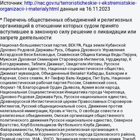
Источник:
http://nac.gov.ru/terroristicheskie-i-ekstremistskie-
organizacii-i-materialy.html
данные на
16.11.2023
* Перечень общественных объединений и религиозных
организаций в отношении которых судом принято
вступившее в законную силу решение о ликвидации или
запрете деятельности:
Национал-большевистская партия, ВЕК РА, Рада земли Кубанской
Духовно Родовой Державы Русь, Община Духовного Управления
Асгардской Веси Беловодья, Славянская Община Капища Веды Перуна,
Мужская Духовная Семинария Староверов-Инглингов, Нурджулар, К
Богодержавию, Таблиги Джамаат, Свидетели Иеговы, Русское
национальное единство, Национал-социалистическое общество,
Джамаат мувахидов, Объединенный Вилайат Кабарды, Балкарии и
Карачая, Союз славян, Ат-Такфир Валь-Хиджра, Пит Буль, Национал-
социалистическая рабочая партия России, Славянский союз,
Формат-18, Благородный Орден Дьявола, Армия воли народа,
Национальная Социалистическая Инициатива города Череповца,
Духовно-Родовая Держава Русь, Русское национальное единство,
Древнерусской Инглистической церкви Православных Староверов-
Инглингов, Русский общенациональный союз, Движение против
нелегальной иммиграции, Кровь и Честь, О свободе совести и о
религиозных объединениях, Омская организация общественного
политического движения Русское национальное единство, Северное
Братство, Клуб Болельщиков Футбольного Клуба Динамо,
Файзрахманисты, Мусульманская религиозная организация п.
Боровский, Община Коренного Русского народа Щелковского района,
Правый сектор, УНА - УНСО, Украинская повстанческая армия, Тризуб