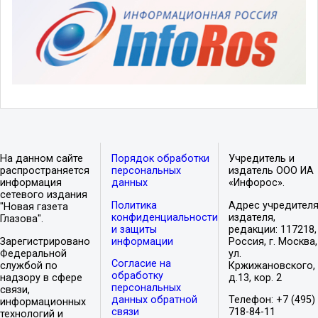
На данном сайте
Порядок обработки
Учредитель и
распространяется
персональных
издатель ООО ИА
информация
данных
«Инфорос».
сетевого издания
Политика
Адрес учредителя
"Новая газета
конфиденциальности
издателя,
Глазова".
и защиты
редакции: 117218,
Зарегистрировано
информации
Россия, г. Москва,
Федеральной
ул.
Согласие на
службой по
Кржижановского,
обработку
надзору в сфере
д.13, кор. 2
персональных
связи,
данных обратной
Телефон: +7 (495)
информационных
связи
718-84-11
технологий и