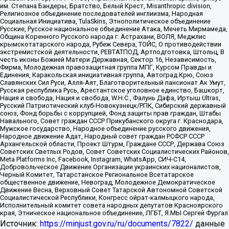
им. Степана Бандеры, Братство, Белый Крест, Misanthropic division,
Религиозное объединение последователей инглиизма, Народная
Социальная Инициатива, TulaSkins, Этнополитическое объединение
Русские, Русское национальное объединение Атака, Мечеть Мирмамеда,
Община Коренного Русского народа г. Астрахани, ВОЛЯ, Меджлис
крымскотатарского народа, Рубеж Севера, ТОЙС, О противодействии
экстремистской деятельности, РЕВТАТПОД, Артподготовка, Штольц, В
честь иконы Божией Матери Державная, Сектор 16, Независимость,
Фирма, Молодежная правозащитная группа МПГ, Курсом Правды и
Единения, Каракольская инициативная группа, Автоград Крю, Союз
Славянских Сил Руси, Алля-Аят, Благотворительный пансионат Ак Умут,
Русская республика Русь, Арестантское уголовное единство, Башкорт,
Нация и свобода, Нация и свобода, W.H.С., Фалунь Дафа, Иртыш Ultras,
Русский Патриотический клуб-Новокузнецк/РПК, Сибирский державный
союз, Фонд борьбы с коррупцией, Фонд защиты прав граждан, Штабы
Навального, Совет граждан СССР Прикубанского округа г. Краснодара,
Мужское государство, Народное объединение русского движения,
Народное движение Адат, Народный совет граждан РСФСР СССР
Архангельской области, Проект Штурм, Граждане СССР, Держава Союз
Советских Светлых Родов, Совет Советских Социалистических Районов,
Meta Platforms Inc, Facebook, Instagram, WhatsApp, СИЧ-С14,
Добровольческое Движение Организации украинских националистов,
Черный Комитет, Татарстанское Региональное Всетатарское
общественное движение, Невоград, Молодежное Демократическое
Движение Весна, Верховный Совет Татарской Автономной Советской
Социалистической Республики, Конгресс ойрат-калмыцкого народа,
Исполнительный комитет совета народных депутатов Красноярского
края, Этническое национальное объединение, ЛГБТ, Я.МЫ Сергей Фургал
Источник:
https://minjust.gov.ru/ru/documents/7822/
данные