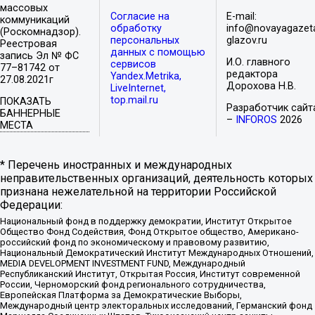
массовых
Согласие на
E-mail:
коммуникаций
обработку
info@novayagazet
(Роскомнадзор).
персональных
glazov.ru
Реестровая
данных с помощью
запись Эл № ФС
И.О. главного
сервисов
77–81742 от
редактора
Yandex.Metrika,
27.08.2021г
Дорохова Н.В.
LiveInternet,
top.mail.ru
ПОКАЗАТЬ
Разработчик сайт
БАННЕРНЫЕ
–
INFOROS
2026
МЕСТА
* Перечень иностранных и международных
неправительственных организаций, деятельность которых
признана нежелательной на территории Российской
Федерации:
Национальный фонд в поддержку демократии, Институт Открытое
Общество Фонд Содействия, Фонд Открытое общество, Американо-
российский фонд по экономическому и правовому развитию,
Национальный Демократический Институт Международных Отношений,
MEDIA DEVELOPMENT INVESTMENT FUND, Международный
Республиканский Институт, Открытая Россия, Институт современной
России, Черноморский фонд регионального сотрудничества,
Европейская Платформа за Демократические Выборы,
Международный центр электоральных исследований, Германский фонд