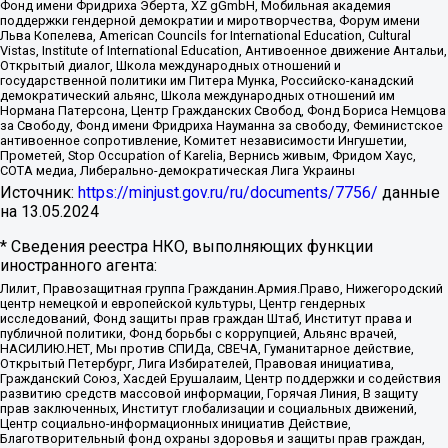
Фонд имени Фридриха Эберта, XZ gGmbH, Мобильная академия
поддержки гендерной демократии и миротворчества, Форум имени
Льва Копелева, American Councils for International Education, Cultural
Vistas, Institute of International Education, Антивоенное движение Антальи,
Открытый диалог, Школа международных отношений и
государственной политики им Питера Мунка, Российско-канадский
демократический альянс, Школа международных отношений им
Нормана Патерсона, Центр Гражданских Свобод, Фонд Бориса Немцова
за Свободу, Фонд имени Фридриха Науманна за свободу, Феминистское
антивоенное сопротивление, Комитет независимости Ингушетии,
Прометей, Stop Occupation of Karelia, Вернись живым, Фридом Хаус,
СОТА медиа, Либерально-демократическая Лига Украины
Источник:
https://minjust.gov.ru/ru/documents/7756/
данные
на
13.05.2024
* Сведения реестра НКО, выполняющих функции
иностранного агента:
Лилит, Правозащитная группа Гражданин.Армия.Право, Нижегородский
центр немецкой и европейской культуры, Центр гендерных
исследований, Фонд защиты прав граждан Штаб, Институт права и
публичной политики, Фонд борьбы с коррупцией, Альянс врачей,
НАСИЛИЮ.НЕТ, Мы против СПИДа, СВЕЧА, Гуманитарное действие,
Открытый Петербург, Лига Избирателей, Правовая инициатива,
Гражданский Союз, Хасдей Ерушалаим, Центр поддержки и содействия
развитию средств массовой информации, Горячая Линия, В защиту
прав заключенных, Институт глобализации и социальных движений,
Центр социально-информационных инициатив Действие,
Благотворительный фонд охраны здоровья и защиты прав граждан,