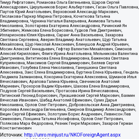
Тимур Рифгатович, Романова Ольга Евгеньевна, Щаров Сергей
Алексадрович, Цирульников Борис Альбертович, Гасан Ольга Павловна,
Паутов Юрий Анатольевич, Верховский Александр Маркович,
Пислакова-Паркер Марина Петровна, Кочеткова Татьяна
Владимировна, Чуркина Наталья Валерьевна, Акимова Татьяна
Николаевна, Золотарева Екатерина Александровна, Рачинский Ян
Збигневич, Жемкова Елена Борисовна, Гудков Лев Дмитриевич,
Илларионова Юлия Юрьевна, Саранг Анна Васильевна, Захарова
Светлана Сергеевна, Аверин Владимир Анатольевич, Щур Татьяна
Михайловна, Щур Николай Алексеевич, Блинушов Андрей Юрьевич,
Мосин Алексей Геннадьевич, Гефтер Валентин Михайлович, Симонов
Алексей Кириллович, Флиге Ирина Анатольевна, Мельникова Валентина
Дмитриевна, Вититинова Елена Владимировна, Баженова Светлана
Куприяновна, Максимов Сергей Владимирович, Беляев Сергей
Иванович, Голубева Елена Николаевна, Ганнушкина Светлана
Алексеевна, Закс Елена Владимировна, Буртина Елена Юрьевна, Гендель
Людмила Залмановна, Кокорина Екатерина Алексеевна, Шуманов Илья
Вячеславович, Арапова Галина Юрьевна, Свечников Анатолий
Мариевич, Прохоров Вадим Юрьевич, Шахова Елена Владимировна,
Подузов Сергей Васильевич, Протасова Ирина Вячеславовна,
Литинский Леонид Борисович, Лукашевский Сергей Маркович, Бахмин
Вячеслав Иванович, Шабад Анатолий Ефимович, Сухих Дарья
Николаевна, Орлов Олег Петрович, Добровольская Анна Дмитриевна,
Королева Александра Евгеньевна, Смирнов Владимир Александрович,
Вицин Сергей Ефимович, Золотухин Борис Андреевич, Левинсон Лев
Семенович, Локшина Татьяна Иосифовна, Орлов Олег Петрович,
Полякова Мара Федоровна, Резник Генри Маркович, Захаров Герман
Константинович
Источник:
http://unro.minjust.ru/NKOForeignAgent.aspx