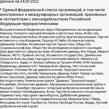
данные на
24.03.2022
* Единый федеральный список организаций, в том числе
иностранных и международных организаций, признанных
в соответствии с законодательством Российской
Федерации террористическими:
Высший военный Маджлисуль Шура Объединенных сил моджахедов
Кавказа, Конгресс народов Ичкерии и Дагестана, База, Асбат аль-
Ансар, Священная война, Исламская группа, Братья-мусульмане, Партия
исламского освобождения, Лашкар-И-Тайба, Исламская группа,
Движение Талибан, Исламская партия Туркестана, Общество
социальных реформ, Общество возрождения исламского наследия,
Дом двух святых, Джунд аш-Шам, Исламский джихад, Аль-Каида, Имарат
Кавказ, АБТО, Правый сектор, Исламское государство, Джабха аль-
Нусра ли-Ахль аш-Шам, Народное ополчение имени К. Минина и Д.
Пожарского, Аджр от Аллаха Субхану уа Тагьаля SHAM, АУМ Синрике,
Муджахеды джамаата Ат-Тавхида Валь-Джихад, Чистопольский
Джамаат, Рохнамо ба суи давлати исломи, Террористическое
сообщество Сеть, Катиба Таухид валь-Джихад, Хайят Тахрир аш-Шам,
Ахлю Сунна Валь Джамаа, National Socialism/White Power,
Артподготовка, Религиозная группа “Джамаат “Красный пахарь”,
Колумбайн, Хатлонский джамаат, Мусульманская религиозная группа п.
Кушкуль г. Оренбург, Крымско-татарский добровольческий батальон
имени Номана Челебиджихана, Азов, Партия исламского возрождения
Таджикистана, Народная самооборона, Дуббайский джамаат,
московская ячейка, Батал-Хаджи Белхороев, Маньяки Культ Убийц,
Молодёжь Которая Улыбается, Легион Свобода России, Айдар, Русский
добровольческий корпус