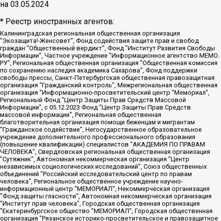
на
03.05.2024
* Реестр иностранных агентов:
Калининградская региональная общественная организация "Экозащита!-Женсовет", Фонд содействия защите прав и свобод граждан "Общественный вердикт", Фонд "Институт Развития Свободы Информации", Частное учреждение "Информационное агентство МЕМО. РУ", Региональная общественная организация "Общественная комиссия по сохранению наследия академика Сахарова", Фонд поддержки свободы прессы, Санкт-Петербургская общественная правозащитная организация "Гражданский контроль", Межрегиональная общественная организация "Информационно-просветительский центр "Мемориал", Региональный Фонд "Центр Защиты Прав Средств Массовой Информации", с 05.12.2023 Фонд "Центр Защиты Прав Средств массовой информации", Региональная общественная благотворительная организация помощи беженцам и мигрантам "Гражданское содействие", Негосударственное образовательное учреждение дополнительного профессионального образования (повышение квалификации) специалистов "АКАДЕМИЯ ПО ПРАВАМ ЧЕЛОВЕКА", Свердловская региональная общественная организация "Сутяжник", Автономная некоммерческая организация "Центр независимых социологических исследований", Союз общественных объединений "Российский исследовательский центр по правам человека", Региональное общественное учреждение научно-информационный центр "МЕМОРИАЛ", Некоммерческая организация "Фонд защиты гласности", Автономная некоммерческая организация "Институт прав человека", Городская общественная организация "Екатеринбургское общество "МЕМОРИАЛ", Городская общественная организация "Рязанское историко-просветительское и правозащитное общество "Мемориал" (Рязанский Мемориал), Челябинский региональный орган общественной самодеятельности – женское общественное объединение "Женщины Евразии", Челябинский региональный орган общественной самодеятельности "Уральская правозащитная группа", Фонд содействия защите здоровья и социальной справедливости имени Андрея Рылькова, Автономная Некоммерческая Организация "Аналитический Центр Юрия Левады", Автономная некоммерческая организация социальной поддержки населения "Проект Апрель", Региональная общественная организация помощи женщинам и детям, находящимся в кризисной ситуации "Информационно-методический центр "Анна", Фонд содействия развитию массовых коммуникаций и правовому просвещению "Так-так-Так", Фонд содействия устойчивому развитию "Серебряная тайга", Свердловский региональный общественный фонд социальных проектов "Новое время", "Idel.Реалии", Кавказ.Реалии, Крым.Реалии, Телеканал Настоящее Время, Татаро-башкирская служба Радио Свобода (Azatliq Radiosi), Радио Свободная Европа/Радио Свобода (PCE/PC), "Сибирь.Реалии", "Фактограф", Благотворительный фонд помощи осужденным и их семьям, Автономная некоммерческая организация "Институт глобализации и социальных движений", Фонд "В защиту прав заключенных", Частное учреждение "Центр поддержки и содействия развитию средств массовой информации", Пензенский региональный общественный благотворительный фонд "Гражданский союз", "Север.Реалии", Некоммерческая организация Фонд "Правовая инициатива", Общество с ограниченной ответственностью "Радио Свободная Европа/Радио Свобода", Чешское информационное агентство "MEDIUM-ORIENT", Красноярская региональная общественная организация "Мы против СПИДа", Камалягин Денис Николаевич, Маркелов Сергей Евгеньевич, Пономарев Лев Александрович, Савицкая Людмила Алексеевна, Автономная некоммерческая организация "Центр по работе с проблемой насилия "НАСИЛИЮ.НЕТ", Межрегиональный профессиональный союз работников здравоохранения "Альянс врачей", Юридическое лицо, зарегистрированное в Латвийской Республике, SIA "Medusa Project" (регистрационный номер 40103797863, дата регистрации 10.06.2014), Некоммерческая организация "Фонд по борьбе с коррупцией", Автономная некоммерческая организация "Институт права и публичной политики", Баданин Роман Сергеевич, Гликин Максим Александрович, Железнова Мария Михайловна, Лукьянова Юлия Сергеевна, Маетная Елизавета Витальевна, Маняхин Петр Борисович, Чуракова Ольга Владимировна, Ярош Юлия Петровна, Юридическое лицо "The Insider SIA", зарегистрированное в Риге, Латвийская Республика (дата регистрации 26.06.2015), являющееся администратором доменного имени интернет-издания "The Insider SIA", https://theins.ru, Постернак Алексей Евгеньевич, Рубин Михаил Аркадьевич, Анин Роман Александрович, Юридическое лицо Istories fonds, зарегистрированное в Латвийской Республике (регистрационный номер 50008295751, дата регистрации 24.02.2020), Великовский Дмитрий Александрович, Долинина Ирина Николаевна, Мароховская Алеся Алексеевна, Шлейнов Роман Юрьевич, Шмагун Олеся Валентиновна, Общество с ограниченной ответственностью "Альтаир 2021", Общество с ограниченной ответственностью "Вега 2021", Общество с ограниченной ответственностью "Главный редактор 2021", Общество с ограниченной ответственностью "Ромашки монолит", Важенков Артем Валерьевич, Ивановская областная общественная организация "Центр гендерных исследований", Гурман Юрий Альбертович, Медиапроект "ОВД-Инфо", Егоров Владимир Владимирович, Жилинский Владимир Александрович, Общество с ограниченной ответственностью "ЗП", Иванова София Юрьевна, Карезина Инна Павловна, Кильтау Екатерина Викторовна, Петров Алексей Викторович, Пискунов Сергей Евгеньевич, Смирнов Сергей Сергеевич, Тихонов Михаил Сергеевич, Общество с ограниченной ответственностью "ЖУРНАЛИСТ-ИНОСТРАННЫЙ АГЕНТ", Арапова Галина Юрьевна, Вольтская Татьяна Анатольевна, Американская компания "Mason G.E.S. Anonymous Foundation" (США), являющаяся владельцем интернет-издания https://mnews.world/, Компания "Stichting Bellingcat", зарегистрированная в Нидерландах (дата регистрации 11.07.2018), Захаров Андрей Вячеславович, Клепиковская Екатерина Дмитриевна, Общество с ограниченной ответственностью "МЕМО", Перл Роман Александрович, Симонов Евгений Алексеевич, Соловьева Елена Анатольевна, Сотников Даниил Владимирович, Сурначева Елизавета Дмитриевна, Автономная некоммерческая организация по защите прав человека и информированию населения "Якутия – Наше Мнение", Общество с ограниченной ответственностью "Москоу диджитал медиа", с 26.01.2023 Общество с ограниченной ответственностью "Чайка Белые сады", Ветошкина Валерия Валерьевна, Заговора Максим Александрович, Межрегиональное общественное движение "Российская ЛГБТ - сеть", Оленичев Максим Владимирович, Павлов Иван Юрьевич, Скворцова Елена Сергеевна, Общество с ограниченной ответственностью "Как бы инагент", Кочетков Игорь Викторович, Общество с ограниченной ответственностью "Честные выборы", Еланчик Олег Александрович, Общество с ограниченной ответственностью "Нобелевский призыв", Гималова Регина Эмилевна, Григорьев Андрей Валерьевич, Григорьева Алина Александровна, Ассоциация по содействию защите прав призывников, альтернативнослужащих и военнослужащих "Правозащитная группа "Гражданин.Армия.Право", Хисамова Регина Фаритовна, Автономная некоммерческая организация по реализации социально-правовых программ "Лилит", Дальневосточное общественное движение "Маяк", Санкт-Петербургская ЛГБТ-инициативная группа "Выход", Инициативная группа ЛГБТ+ "Реверс", Алексеев Андрей Викторович, Бекбулатова Таисия Львовна, Беляев Иван Михайлович, Владыкина Елена Сергеевна, Гельман Марат Александрович, Никульшина Вероника Юрьевна, Толоконникова Надежда Андреевна, Шендерович Виктор Анатольевич, Общество с ограниченной ответственностью "Данное сообщение", Общество с ограниченной ответственностью Издательский дом "Новая глава", Айнбиндер Александра Александровна, Московский комьюнити-центр для ЛГБТ+инициатив, Благотворительный фонд развития филантропии, Deutsche Welle (Германия, Kurt-Schumacher-Strasse 3, 53113 Bonn), Борзунова Мария Михайловна, Воробьев Виктор Викторович, Голубева Анна Львовна, Константинова Алла Михайловна, Малкова Ирина Владимировна, Мурадов Мурад Абдулгалимович, Осетинская Елизавета Николаевна, Понасенков Евгений Николаевич, Ганапольский Матвей Юрьевич, Киселев Евгений Алексеевич, Борухович Ирина Григорьевна, Дремин Иван Тимофеевич, Дубровский Дмитрий Викторович, Красноярская региональная общественная организация поддержки и развития альтернативных образовательных технологий и межкультурных коммуникаций "ИНТЕРРА", Маяковская Екатерина Алексеевна, Фейгин Марк Захарович, Филимонов Андрей Викторович, Дзугкоева Регина Николаевна, Доброхотов Роман Александрович, Дудь Юрий Александрович, Елкин Сергей Владимирович, Кругликов Кирилл Игоревич, Сабунаева Мария Леонидовна, Семенов Алексей Владимирович, Шаинян Карен Багратович, Шульман Екатерина Михайловна, Асафьев Артур Валерьевич, Вахштайн Виктор Семенович, Венедиктов Алексей Алексеевич, Лушникова Екатерина Евгеньевна, Волков Леонид Михайлович, Невзоров Александр Глебович, Пархоменко Сергей Борисович, Сироткин Ярослав Николаевич, Кара-Мурза Владимир Владимирович, Баранова Наталья Владимировна, Гозман Леонид Яковлевич, Кагарлицкий Борис Юльевич, Климарев Михаил Валерьевич, Милов Владимир Станиславович, Автономная некоммерческая организация Краснодарский центр современного искусства "Типография", Моргенштерн Алишер Тагирович, Соболь Любовь Эдуардовна, Общество с ограниченной ответственностью "ЛИЗА НОРМ", Каспаров Гарри Кимович, Ходорковский Михаил Борисович, Общество с ограниченной ответственностью "Апрельские тезисы", Данилович Ирина Брониславовна, Кашин Олег Владимирович, Петров Николай Владимирович, Пивоваров Алексей Владимирович, Соколов Михаил Владимирович, Цветкова Юлия Владимировна, Чичваркин Евгений Александрович, Комитет против пыток/Команда против пыток, Общество с ограниченной ответственностью "Первый научный", Общество с ограниченной ответственностью "Вертолет и ко", Белоцерковская Вероника Борисовна, Кац Максим Евгеньевич, Лазарева Татьяна Юрьевна, Шаведдинов Руслан Табризович, Яшин Илья Валерьевич, Общество с ограниченной ответственностью "Иноагент ААВ", Алешковский Дмитрий Петрович, Альбац Евгения Марковна, Быков Дмитрий Львович, Галямина Юлия Евгеньевна, Лойко Сергей Леонидович, Мартынов Кирилл Константинович, Медведев Сергей Александрович, Крашенинников Федор Геннадиевич, Гордеева Катерина Вл