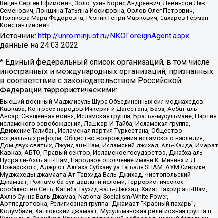
Вицин Сергей Ефимович, Золотухин Борис Андреевич, Левинсон Лев
Семенович, Локшина Татьяна Иосифовна, Орлов Олег Петрович,
Полякова Мара Федоровна, Резник Генри Маркович, Захаров Герман
Константинович
Источник:
http://unro.minjust.ru/NKOForeignAgent.aspx
данные на
24.03.2022
* Единый федеральный список организаций, в том числе
иностранных и международных организаций, признанных
в соответствии с законодательством Российской
Федерации террористическими:
Высший военный Маджлисуль Шура Объединенных сил моджахедов
Кавказа, Конгресс народов Ичкерии и Дагестана, База, Асбат аль-
Ансар, Священная война, Исламская группа, Братья-мусульмане, Партия
исламского освобождения, Лашкар-И-Тайба, Исламская группа,
Движение Талибан, Исламская партия Туркестана, Общество
социальных реформ, Общество возрождения исламского наследия,
Дом двух святых, Джунд аш-Шам, Исламский джихад, Аль-Каида, Имарат
Кавказ, АБТО, Правый сектор, Исламское государство, Джабха аль-
Нусра ли-Ахль аш-Шам, Народное ополчение имени К. Минина и Д.
Пожарского, Аджр от Аллаха Субхану уа Тагьаля SHAM, АУМ Синрике,
Муджахеды джамаата Ат-Тавхида Валь-Джихад, Чистопольский
Джамаат, Рохнамо ба суи давлати исломи, Террористическое
сообщество Сеть, Катиба Таухид валь-Джихад, Хайят Тахрир аш-Шам,
Ахлю Сунна Валь Джамаа, National Socialism/White Power,
Артподготовка, Религиозная группа “Джамаат “Красный пахарь”,
Колумбайн, Хатлонский джамаат, Мусульманская религиозная группа п.