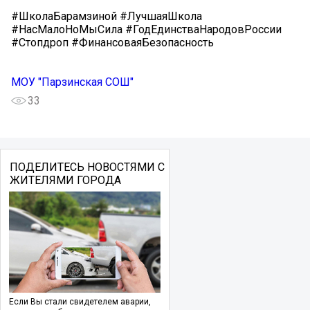
#ШколаБарамзиной #ЛучшаяШкола
#НасМалоНоМыСила #ГодЕдинстваНародовРоссии
#Стопдроп #ФинансоваяБезопасность
МОУ "Парзинская СОШ"
33
ПОДЕЛИТЕСЬ НОВОСТЯМИ С
ЖИТЕЛЯМИ ГОРОДА
Если Вы стали свидетелем аварии,