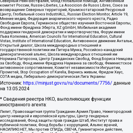
Северный Рейн-Вестфалия, Фонд глобальной помощи, Антивоенный
комитет России, Russie-Libertes, La Asocicion de Rusos Libres, Союз за
возвращение Северных территорий, Крымскотатарский Ресурсный
Центр, Глобальный союз IndustriALL, Russian Election Monitor, Article 19,
Мнение медиа, Федерация анархического черного креста, Радио
Свободная Европа, Германское общество изучения Восточной Европы,
Фонд имени Фридриха Эберта, XZ gGmbH, Мобильная академия
поддержки гендерной демократии и миротворчества, Форум имени
Льва Копелева, American Councils for International Education, Cultural
Vistas, Institute of International Education, Антивоенное движение Антальи,
Открытый диалог, Школа международных отношений и
государственной политики им Питера Мунка, Российско-канадский
демократический альянс, Школа международных отношений им
Нормана Патерсона, Центр Гражданских Свобод, Фонд Бориса Немцова
за Свободу, Фонд имени Фридриха Науманна за свободу, Феминистское
антивоенное сопротивление, Комитет независимости Ингушетии,
Прометей, Stop Occupation of Karelia, Вернись живым, Фридом Хаус,
СОТА медиа, Либерально-демократическая Лига Украины
Источник:
https://minjust.gov.ru/ru/documents/7756/
данные
на
13.05.2024
* Сведения реестра НКО, выполняющих функции
иностранного агента:
Лилит, Правозащитная группа Гражданин.Армия.Право, Нижегородский
центр немецкой и европейской культуры, Центр гендерных
исследований, Фонд защиты прав граждан Штаб, Институт права и
публичной политики, Фонд борьбы с коррупцией, Альянс врачей,
НАСИЛИЮ.НЕТ, Мы против СПИДа, СВЕЧА, Гуманитарное действие,