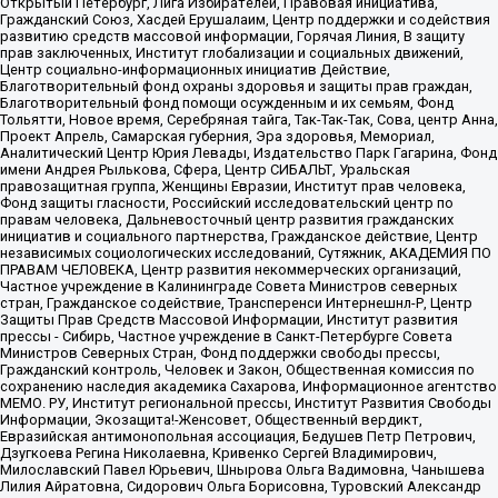
Открытый Петербург, Лига Избирателей, Правовая инициатива,
Гражданский Союз, Хасдей Ерушалаим, Центр поддержки и содействия
развитию средств массовой информации, Горячая Линия, В защиту
прав заключенных, Институт глобализации и социальных движений,
Центр социально-информационных инициатив Действие,
Благотворительный фонд охраны здоровья и защиты прав граждан,
Благотворительный фонд помощи осужденным и их семьям, Фонд
Тольятти, Новое время, Серебряная тайга, Так-Так-Так, Сова, центр Анна,
Проект Апрель, Самарская губерния, Эра здоровья, Мемориал,
Аналитический Центр Юрия Левады, Издательство Парк Гагарина, Фонд
имени Андрея Рылькова, Сфера, Центр СИБАЛЬТ, Уральская
правозащитная группа, Женщины Евразии, Институт прав человека,
Фонд защиты гласности, Российский исследовательский центр по
правам человека, Дальневосточный центр развития гражданских
инициатив и социального партнерства, Гражданское действие, Центр
независимых социологических исследований, Сутяжник, АКАДЕМИЯ ПО
ПРАВАМ ЧЕЛОВЕКА, Центр развития некоммерческих организаций,
Частное учреждение в Калининграде Совета Министров северных
стран, Гражданское содействие, Трансперенси Интернешнл-Р, Центр
Защиты Прав Средств Массовой Информации, Институт развития
прессы - Сибирь, Частное учреждение в Санкт-Петербурге Совета
Министров Северных Стран, Фонд поддержки свободы прессы,
Гражданский контроль, Человек и Закон, Общественная комиссия по
сохранению наследия академика Сахарова, Информационное агентство
МЕМО. РУ, Институт региональной прессы, Институт Развития Свободы
Информации, Экозащита!-Женсовет, Общественный вердикт,
Евразийская антимонопольная ассоциация, Бедушев Петр Петрович,
Дзугкоева Регина Николаевна, Кривенко Сергей Владимирович,
Милославский Павел Юрьевич, Шнырова Ольга Вадимовна, Чанышева
Лилия Айратовна, Сидорович Ольга Борисовна, Туровский Александр