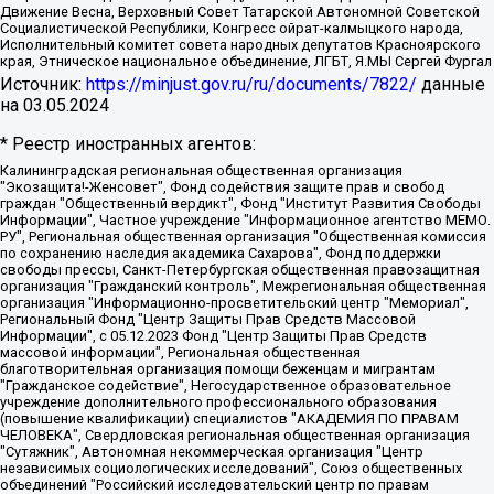
Движение Весна, Верховный Совет Татарской Автономной Советской
Социалистической Республики, Конгресс ойрат-калмыцкого народа,
Исполнительный комитет совета народных депутатов Красноярского
края, Этническое национальное объединение, ЛГБТ, Я.МЫ Сергей Фургал
Источник:
https://minjust.gov.ru/ru/documents/7822/
данные
на
03.05.2024
* Реестр иностранных агентов:
Калининградская региональная общественная организация "Экозащита!-Женсовет", Фонд содействия защите прав и свобод граждан "Общественный вердикт", Фонд "Институт Развития Свободы Информации", Частное учреждение "Информационное агентство МЕМО. РУ", Региональная общественная организация "Общественная комиссия по сохранению наследия академика Сахарова", Фонд поддержки свободы прессы, Санкт-Петербургская общественная правозащитная организация "Гражданский контроль", Межрегиональная общественная организация "Информационно-просветительский центр "Мемориал", Региональный Фонд "Центр Защиты Прав Средств Массовой Информации", с 05.12.2023 Фонд "Центр Защиты Прав Средств массовой информации", Региональная общественная благотворительная организация помощи беженцам и мигрантам "Гражданское содействие", Негосударственное образовательное учреждение дополнительного профессионального образования (повышение квалификации) специалистов "АКАДЕМИЯ ПО ПРАВАМ ЧЕЛОВЕКА", Свердловская региональная общественная организация "Сутяжник", Автономная некоммерческая организация "Центр независимых социологических исследований", Союз общественных объединений "Российский исследовательский центр по правам человека", Региональное общественное учреждение научно-информационный центр "МЕМОРИАЛ", Некоммерческая организация "Фонд защиты гласности", Автономная некоммерческая организация "Институт прав человека", Городская общественная организация "Екатеринбургское общество "МЕМОРИАЛ", Городская общественная организация "Рязанское историко-просветительское и правозащитное общество "Мемориал" (Рязанский Мемориал), Челябинский региональный орган общественной самодеятельности – женское общественное объединение "Женщины Евразии", Челябинский региональный орган общественной самодеятельности "Уральская правозащитная группа", Фонд содействия защите здоровья и социальной справедливости имени Андрея Рылькова, Автономная Некоммерческая Организация "Аналитический Центр Юрия Левады", Автономная некоммерческая организация социальной поддержки населения "Проект Апрель", Региональная общественная организация помощи женщинам и детям, находящимся в кризисной ситуации "Информационно-методический центр "Анна", Фонд содействия развитию массовых коммуникаций и правовому просвещению "Так-так-Так", Фонд содействия устойчивому развитию "Серебряная тайга", Свердловский региональный общественный фонд социальных проектов "Новое время", "Idel.Реалии", Кавказ.Реалии, Крым.Реалии, Телеканал Настоящее Время, Татаро-башкирская служба Радио Свобода (Azatliq Radiosi), Радио Свободная Европа/Радио Свобода (PCE/PC), "Сибирь.Реалии", "Фактограф", Благотворительный фонд помощи осужденным и их семьям, Автономная некоммерческая организация "Институт глобализации и социальных движений", Фонд "В защиту прав заключенных", Частное учреждение "Центр поддержки и содействия развитию средств массовой информации", Пензенский региональный общественный благотворительный фонд "Гражданский союз", "Север.Реалии", Некоммерческая организация Фонд "Правовая инициатива", Общество с ограниченной ответственностью "Радио Свободная Европа/Радио Свобода", Чешское информационное агентство "MEDIUM-ORIENT", Красноярская региональная общественная организация "Мы против СПИДа", Камалягин Денис Николаевич, Маркелов Сергей Евгеньевич, Пономарев Лев Александрович, Савицкая Людмила Алексеевна, Автономная некоммерческая организация "Центр по работе с проблемой насилия "НАСИЛИЮ.НЕТ", Межрегиональный профессиональный союз работников здравоохранения "Альянс врачей", Юридическое лицо, зарегистрированное в Латвийской Республике, SIA "Medusa Project" (регистрационный номер 40103797863, дата регистрации 10.06.2014), Некоммерческая организация "Фонд по борьбе с коррупцией", Автономная некоммерческая организация "Институт права и публичной политики", Баданин Роман Сергеевич, Гликин Максим Александрович, Железнова Мария Михайловна, Лукьянова Юлия Сергеевна, Маетная Елизавета Витальевна, Маняхин Петр Борисович, Чуракова Ольга Владимировна, Ярош Юлия Петровна, Юридическое лицо "The Insider SIA", зарегистрированное в Риге, Латвийская Республика (дата регистрации 26.06.2015), являющееся администратором доменного имени интернет-издания "The Insider SIA", https://theins.ru, Постернак Алексей Евгеньевич, Рубин Михаил Аркадьевич, Анин Роман Александрович, Юридическое лицо Istories fonds, зарегистрированное в Латвийской Республике (регистрационный номер 50008295751, дата регистрации 24.02.2020), Великовский Дмитрий Александрович, Долинина Ирина Николаевна, Мароховская Алеся Алексеевна, Шлейнов Роман Юрьевич, Шмагун Олеся Валентиновна, Общество с ограниченной ответственностью "Альтаир 2021", Общество с ограниченной ответственностью "Вега 2021", Общество с ограниченной ответственностью "Главный редактор 2021", Общество с ограниченной ответственностью "Ромашки монолит", Важенков Артем Валерьевич, Ивановская областная общественная организация "Центр гендерных исследований", Гурман Юрий Альбертович, Медиапроект "ОВД-Инфо", Егоров Владимир Владимирович, Жилинский Владимир Александрович, Общество с ограниченной ответственностью "ЗП", Иванова София Юрьевна, Карезина Инна Павловна, Кильтау Екатерина Викторовна, Петров Алексей Викторович, Пискунов Сергей Евгеньевич, Смирнов Сергей Сергеевич, Тихонов Михаил Сергеевич, Общество с ограниченной ответственностью "ЖУРНАЛИСТ-ИНОСТРАННЫЙ АГЕНТ", Арапова Галина Юрьевна, Вольтская Татьяна Анатольевна, Американская компания "Mason G.E.S. Anonymous Foundation" (США), являющаяся владельцем интернет-издания https://mnews.world/, Компания "Stichting Bellingcat", зарегистрированная в Нидерландах (дата регистрации 11.07.2018), Захаров Андрей Вячеславович, Клепиковская Екатерина Дмитриевна, Общество с ограниченной ответственностью "МЕМО", Перл Роман Александрович, Симонов Евгений Алексеевич, Соловьева Елена Анатольевна, Сотников Даниил Владимирович, Сурначева Елизавета Дмитриевна, Автономная некоммерческая организация по защите прав человека и информированию населения "Якутия – Наше Мнение", Общество с ограниченной ответственностью "Москоу диджитал медиа", с 26.01.2023 Общество с ограниченной ответственностью "Чайка Белые сады", Ветошкина Валерия Валерьевна, Заговора Максим Александрович, Межрегиональное общественное движение "Российская ЛГБТ - сеть", Оленичев Максим Владимирович, Павлов Иван Юрьевич, Скворцова Елена Сергеевна, Общество с ограниченной ответственностью "Как бы инагент", Кочетков Игорь Викторович, Общество с ограниченной ответственностью "Честные выборы", Еланчик Олег Александрович, Общество с ограниченной ответственностью "Нобелевский призыв", Гималова Регина Эмилевна, Григорьев Андрей Валерьевич, Григорьева Алина Александровна, Ассоциация по содействию защите прав призывников, альтернативнослужащих и военнослужащих "Правозащитная группа "Гражданин.Армия.Право", Хисамова Регина Фаритовна, Автономная некоммерческая организация по реализации социально-правовых программ "Лилит", Дальневосточное общественное движение "Маяк", Санкт-Петербургская ЛГБТ-инициативная группа "Выход", Инициативная группа ЛГБТ+ "Реверс", Алексеев Андрей Викторович, Бекбулатова Таисия Львовна, Беляев Иван Михайлович, Владыкина Елена Сергеевна, Гельман Марат Александрович, Никульшина Вероника Юрьевна, Толоконникова Надежда Андреевна, Шендерович Виктор Анатольевич, Общество с ограниченной ответственностью "Данное сообщение", Общество с ограниченной ответственностью Издательский дом "Новая глава", Айнбиндер Александра Александровна, Московский комьюнити-центр для ЛГБТ+инициатив, Благотворительный фонд развития филантропии, Deutsche Welle (Германия, Kurt-Schumacher-Strasse 3, 53113 Bonn), Борзунова Мария Михайловна, Воробьев Виктор Викторович, Голубева Анна Львовна, Константинова Алла Михайловна, Малкова Ирина Владимировна, Мурадов Мурад Абдулгалимович, Осетинская Елизавета Николаевна, Понасенков Евгений Николаевич, Ганапольский Матвей Юрьевич, Киселев Евгений Алексеевич, Борухович Ирина Григорьевна, Дремин Иван Тимофеевич, Дубровский Дмитрий Викторович, Красноярская региональная общественная организация поддержки и развития альтернативных образовательных технологий и межкультурных коммуникаций "ИНТЕРРА", Маяковская Екатерина Алексеевна, Фейгин Марк Захарович, Филимонов Андрей Викторович, Дзугкоева Регина Николаевна, Доброхотов Роман Александрович, Дудь Юрий Александрович, Елкин Сергей Владимирович, Кругликов Кирилл Игоревич, Сабунаева Мария Леонидовна, Семенов Алексей Владимирович, Шаинян Карен Багратович, Шульман Екатерина Михайловна, Асафьев Артур Валерьевич, Вахштайн Виктор Семенович, Венедиктов Алексей Алексеевич, Лушникова Екатерина Евгеньевна, Волков Леонид Михайлович, Невзоров Александр Глебович, Пархоменко Сергей Борисович, Сироткин Ярослав Николаевич, Кара-Мурза Владимир Владимирович, Баранова Наталья Владимировна, Гозман Леонид Яковлевич, Кагарлицкий Борис Юльевич, Климарев Михаил Валерьевич, Милов Владимир Станиславович, Автономная некоммерческая организация Краснодарский центр современного искусства "Типография", Моргенштерн Алишер Тагирович, Соболь Любовь Эдуардовна, Общество с ограниченной ответственностью "ЛИЗА НОРМ", Каспаров Гарри Кимович, Ходорковский Михаил Борисович, Общество с ограниченной ответственностью "Апрельские тезисы", Данилович Ирина Брониславовна, Кашин Олег Владимирович, Петров Николай Владимирович, Пивоваров Алексей Владимирович, Соколов Михаил Владимирович, Цветкова Юлия Владимировна, Чичваркин Евгений Александрович, Комитет против пыток/Команда против пыток, Общество с ограниченной ответственностью "Первый научный", Общество с ограниченной ответственностью "Вертолет и ко", Белоцерковская Вероника Борисовна, Кац Максим Евгеньевич, Лазарева Татьяна Юрьевна, Шаведдинов Руслан Табризович, Яшин Илья Валерьевич, Общество с ограниченной ответственностью "Иноагент ААВ", Алешковский Дмитрий Петрович, Альбац Евгения Марковна, Быков Дмитрий Львович, Галямина Юлия Евгеньевна, Лойко Сергей Леонидович, Мартынов Кирилл Константинович, Медведев Сергей Александрович, Крашенинников Федор Геннадиевич, Гордеева Катерина Вл