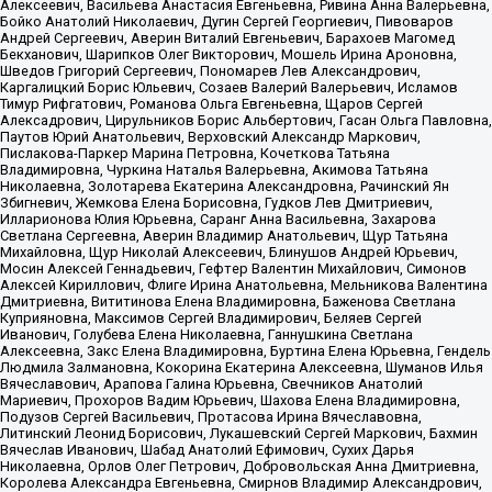
Алексеевич, Васильева Анастасия Евгеньевна, Ривина Анна Валерьевна,
Бойко Анатолий Николаевич, Дугин Сергей Георгиевич, Пивоваров
Андрей Сергеевич, Аверин Виталий Евгеньевич, Барахоев Магомед
Бекханович, Шарипков Олег Викторович, Мошель Ирина Ароновна,
Шведов Григорий Сергеевич, Пономарев Лев Александрович,
Каргалицкий Борис Юльевич, Созаев Валерий Валерьевич, Исламов
Тимур Рифгатович, Романова Ольга Евгеньевна, Щаров Сергей
Алексадрович, Цирульников Борис Альбертович, Гасан Ольга Павловна,
Паутов Юрий Анатольевич, Верховский Александр Маркович,
Пислакова-Паркер Марина Петровна, Кочеткова Татьяна
Владимировна, Чуркина Наталья Валерьевна, Акимова Татьяна
Николаевна, Золотарева Екатерина Александровна, Рачинский Ян
Збигневич, Жемкова Елена Борисовна, Гудков Лев Дмитриевич,
Илларионова Юлия Юрьевна, Саранг Анна Васильевна, Захарова
Светлана Сергеевна, Аверин Владимир Анатольевич, Щур Татьяна
Михайловна, Щур Николай Алексеевич, Блинушов Андрей Юрьевич,
Мосин Алексей Геннадьевич, Гефтер Валентин Михайлович, Симонов
Алексей Кириллович, Флиге Ирина Анатольевна, Мельникова Валентина
Дмитриевна, Вититинова Елена Владимировна, Баженова Светлана
Куприяновна, Максимов Сергей Владимирович, Беляев Сергей
Иванович, Голубева Елена Николаевна, Ганнушкина Светлана
Алексеевна, Закс Елена Владимировна, Буртина Елена Юрьевна, Гендель
Людмила Залмановна, Кокорина Екатерина Алексеевна, Шуманов Илья
Вячеславович, Арапова Галина Юрьевна, Свечников Анатолий
Мариевич, Прохоров Вадим Юрьевич, Шахова Елена Владимировна,
Подузов Сергей Васильевич, Протасова Ирина Вячеславовна,
Литинский Леонид Борисович, Лукашевский Сергей Маркович, Бахмин
Вячеслав Иванович, Шабад Анатолий Ефимович, Сухих Дарья
Николаевна, Орлов Олег Петрович, Добровольская Анна Дмитриевна,
Королева Александра Евгеньевна, Смирнов Владимир Александрович,