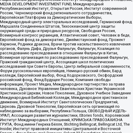
MEDIA DEVELOPMENT INVESTMENT FUND, Международный
Республиканский Институт, Открытая Россия, Институт современной
России, Черноморский фонд регионального сотрудничества,
Европейская Платформа за Демократические Выборы,
Международный центр электоральных исследований, Германский фонд
Маршалла Соединенных Штатов, Тихоокеанский центр защиты
окружающей среды и природных ресурсов, Свободная Россия,
Всемирный конгресс украинцев, Атлантический совет, Человек в беде,
Европейский фонд за демократию, Джеймстаунский фонд, Прожект
Хармони, Родники дракона, Врачи против насильственного извлечения
органов, Фалунь Дафа, Друзья Фалуньгун, Фалуньгун, Коалиция по
расследованию преследования в отношении Фалуньгун в Китае,
Всемирная организация по расследованию преследований Фалуньгун,
Пражский гражданский центр, Ассоциация школ политических
исследований при Совете Европы, Центр либеральной современности,
Форум русскоязычных европейцев, Немецко-русский обмен, Бард
колледж, Европейский выбор, Фонд Ходорковского, Оксфордский
российский фонд, Фонд Будущее России, Компания свободы
информации, Проект Медиа, Международное партнерство за права
человека, Духовное Управление Евангельских Христиан Украинской
Христианской Церкви, Новое Поколение, Духовное Учебное Заведение
Международный Библейский Колледж, Международное христианское
движение, Всемирный Институт Саентологических Предприятий,
Церковь Духовной Технологии, Европейская сеть организаций по
наблюдению за выборами, Республика Польша, СВОБОДНЫЙ ИДЕЛЬ-
УРАЛ, Ассоциация развития журналистики, IStories fonds, Королевский
Институт Международных Отношений, КРИМСЬКА ПРАВОЗАХИСНА
ГРУПА, Фонд имени Генриха Бёлля, Stichting Bellingcat, Bellingcat Ltd, The
Insider, Институт правовой инициативы Центральной и Восточной