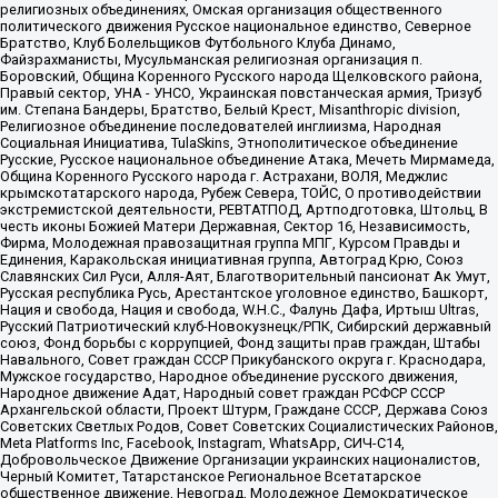
религиозных объединениях, Омская организация общественного
политического движения Русское национальное единство, Северное
Братство, Клуб Болельщиков Футбольного Клуба Динамо,
Файзрахманисты, Мусульманская религиозная организация п.
Боровский, Община Коренного Русского народа Щелковского района,
Правый сектор, УНА - УНСО, Украинская повстанческая армия, Тризуб
им. Степана Бандеры, Братство, Белый Крест, Misanthropic division,
Религиозное объединение последователей инглиизма, Народная
Социальная Инициатива, TulaSkins, Этнополитическое объединение
Русские, Русское национальное объединение Атака, Мечеть Мирмамеда,
Община Коренного Русского народа г. Астрахани, ВОЛЯ, Меджлис
крымскотатарского народа, Рубеж Севера, ТОЙС, О противодействии
экстремистской деятельности, РЕВТАТПОД, Артподготовка, Штольц, В
честь иконы Божией Матери Державная, Сектор 16, Независимость,
Фирма, Молодежная правозащитная группа МПГ, Курсом Правды и
Единения, Каракольская инициативная группа, Автоград Крю, Союз
Славянских Сил Руси, Алля-Аят, Благотворительный пансионат Ак Умут,
Русская республика Русь, Арестантское уголовное единство, Башкорт,
Нация и свобода, Нация и свобода, W.H.С., Фалунь Дафа, Иртыш Ultras,
Русский Патриотический клуб-Новокузнецк/РПК, Сибирский державный
союз, Фонд борьбы с коррупцией, Фонд защиты прав граждан, Штабы
Навального, Совет граждан СССР Прикубанского округа г. Краснодара,
Мужское государство, Народное объединение русского движения,
Народное движение Адат, Народный совет граждан РСФСР СССР
Архангельской области, Проект Штурм, Граждане СССР, Держава Союз
Советских Светлых Родов, Совет Советских Социалистических Районов,
Meta Platforms Inc, Facebook, Instagram, WhatsApp, СИЧ-С14,
Добровольческое Движение Организации украинских националистов,
Черный Комитет, Татарстанское Региональное Всетатарское
общественное движение, Невоград, Молодежное Демократическое