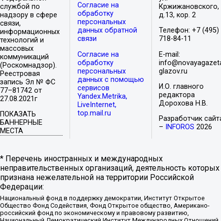
Согласие на
службой по
Кржижановского,
обработку
надзору в сфере
д.13, кор. 2
персональных
связи,
данных обратной
Телефон: +7 (495)
информационных
связи
718-84-11
технологий и
массовых
Согласие на
E-mail:
коммуникаций
обработку
info@novayagazet
(Роскомнадзор).
персональных
glazov.ru
Реестровая
данных с помощью
запись Эл № ФС
И.О. главного
сервисов
77–81742 от
редактора
Yandex.Metrika,
27.08.2021г
Дорохова Н.В.
LiveInternet,
top.mail.ru
ПОКАЗАТЬ
Разработчик сайт
БАННЕРНЫЕ
–
INFOROS
2026
МЕСТА
* Перечень иностранных и международных
неправительственных организаций, деятельность которых
признана нежелательной на территории Российской
Федерации:
Национальный фонд в поддержку демократии, Институт Открытое
Общество Фонд Содействия, Фонд Открытое общество, Американо-
российский фонд по экономическому и правовому развитию,
Национальный Демократический Институт Международных Отношений,