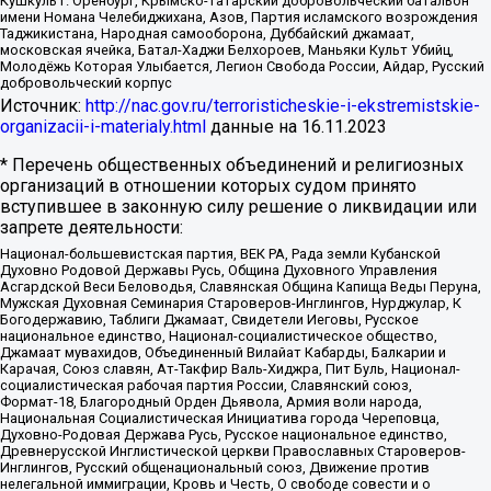
Кушкуль г. Оренбург, Крымско-татарский добровольческий батальон
имени Номана Челебиджихана, Азов, Партия исламского возрождения
Таджикистана, Народная самооборона, Дуббайский джамаат,
московская ячейка, Батал-Хаджи Белхороев, Маньяки Культ Убийц,
Молодёжь Которая Улыбается, Легион Свобода России, Айдар, Русский
добровольческий корпус
Источник:
http://nac.gov.ru/terroristicheskie-i-ekstremistskie-
organizacii-i-materialy.html
данные на
16.11.2023
* Перечень общественных объединений и религиозных
организаций в отношении которых судом принято
вступившее в законную силу решение о ликвидации или
запрете деятельности:
Национал-большевистская партия, ВЕК РА, Рада земли Кубанской
Духовно Родовой Державы Русь, Община Духовного Управления
Асгардской Веси Беловодья, Славянская Община Капища Веды Перуна,
Мужская Духовная Семинария Староверов-Инглингов, Нурджулар, К
Богодержавию, Таблиги Джамаат, Свидетели Иеговы, Русское
национальное единство, Национал-социалистическое общество,
Джамаат мувахидов, Объединенный Вилайат Кабарды, Балкарии и
Карачая, Союз славян, Ат-Такфир Валь-Хиджра, Пит Буль, Национал-
социалистическая рабочая партия России, Славянский союз,
Формат-18, Благородный Орден Дьявола, Армия воли народа,
Национальная Социалистическая Инициатива города Череповца,
Духовно-Родовая Держава Русь, Русское национальное единство,
Древнерусской Инглистической церкви Православных Староверов-
Инглингов, Русский общенациональный союз, Движение против
нелегальной иммиграции, Кровь и Честь, О свободе совести и о