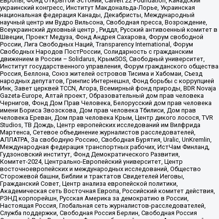
Европы, Фонд Открытой Эстонии, Calvert 22 Foundation, Канадский
украинский конгресс, Институт Макдональда-Лорье, Украинская
национальная федерация Канады, Декабристы, Международный
научный центр им Вудро Вильсона, Свободная пресса, Возрождение,
Всеукраинский духовный центр , Риддл, Русский антивоенный комитет в
Швеции, Проект Медуза, Фонд Андрея Сахарова, Форум свободной
России, Лига Свободных Наций, Transparеncy International, Форум
Свободных Народов ПостРоссии, Солидарность с гражданским
движением в России – Solidarus, КрымSOS, Свободный университет,
Институт государственного управления, Форум гражданского общества
Россия, Беллона, Союз жителей островов Тисима и Хабомаи, Съезд
народных депутатов, Гринпис Интернешнл, Фонд борьбы с коррупцией
Инк, Завет церквей TCCN, Агора, Всемирный фонд природы, BDR Novaja
Gazeta-Europe, Алтай проект, Образовательный дом прав человека
Чернигов, Фонд Дом Прав Человека, Белорусский дом прав человека
имени Бориса Звозскова, Дом прав человека Тбилиси, Дом прав
человека Ереван, Дом прав человека Крым, Центр дикого лосося, TVR
Studios, ТВ Дождь, Центр европейских исследований им Вилфрида
Мартенса, Сетевое объединение журналистов расследователей,
АЛЛАТРА, За свободную Россию, Свободная Бурятия, Uralic, UnKremlin,
Международная федерация транспортных рабочих, ИстЧам Финланд,
Гудзоновский институт, Фонд Демократического Развития,
Комитет-2024, Центрально-Европейский университет, Центр
восточноевропейских и международных исследований, Общество
Сторожевой башни, Библии и трактатов Свидетелей Иеговы,
Гражданский Совет, Центр анализа европейской политики,
Академическая сеть Восточная Европа, Российский комитет действия,
РЭНД корпорейшн, Русская Америка за демократию в России,
Настоящая Россия, Глобальная сеть журналистов-расследователей,
Служба поддержки, Свободная Россия Берлин, Свободная Россия