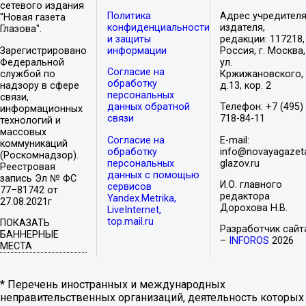
сетевого издания
Политика
Адрес учредителя
"Новая газета
конфиденциальности
издателя,
Глазова".
и защиты
редакции: 117218,
Зарегистрировано
информации
Россия, г. Москва,
Федеральной
ул.
Согласие на
службой по
Кржижановского,
обработку
надзору в сфере
д.13, кор. 2
персональных
связи,
данных обратной
Телефон: +7 (495)
информационных
связи
718-84-11
технологий и
массовых
Согласие на
E-mail:
коммуникаций
обработку
info@novayagazet
(Роскомнадзор).
персональных
glazov.ru
Реестровая
данных с помощью
запись Эл № ФС
И.О. главного
сервисов
77–81742 от
редактора
Yandex.Metrika,
27.08.2021г
Дорохова Н.В.
LiveInternet,
top.mail.ru
ПОКАЗАТЬ
Разработчик сайт
БАННЕРНЫЕ
–
INFOROS
2026
МЕСТА
* Перечень иностранных и международных
неправительственных организаций, деятельность которых