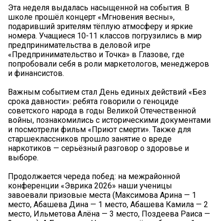
Эта неделя выдалась насыщенной на события. В
школе прошёл концерт «Мгновения весны»,
подаривший зрителям тёплую атмосферу и яркие
номера. Учащиеся 10-11 классов погрузились в мир
предпринимательства в деловой игре
«Предпринимательство и Точка» в Глазове, где
попробовали себя в роли маркетологов, менеджеров
и финансистов.
Важным событием стал День единых действий «Без
срока давности»: ребята говорили о геноциде
советского народа в годы Великой Отечественной
войны, познакомились с историческими документами
и посмотрели фильм «Приют смерти». Также для
старшеклассников прошло занятие о вреде
наркотиков — серьёзный разговор о здоровье и
выборе.
Продолжается череда побед: на межрайонной
конференции «Эврика 2026» наши ученицы
завоевали призовые места (Максимова Арина — 1
место, Абашева Дина — 1 место, Абашева Камила — 2
место, Ильметова Алёна — 3 место, Поздеева Раиса —