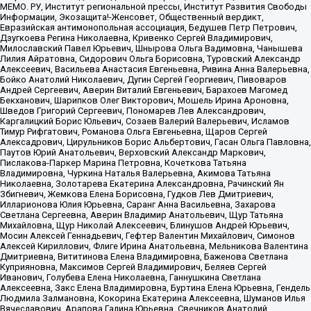
МЕМО. РУ, Институт региональной прессы, Институт Развития Свободы
Информации, Экозащита!-Женсовет, Общественный вердикт,
Евразийская антимонопольная ассоциация, Бедушев Петр Петрович,
Дзугкоева Регина Николаевна, Кривенко Сергей Владимирович,
Милославский Павел Юрьевич, Шнырова Ольга Вадимовна, Чанышева
Лилия Айратовна, Сидорович Ольга Борисовна, Туровский Александр
Алексеевич, Васильева Анастасия Евгеньевна, Ривина Анна Валерьевна,
Бойко Анатолий Николаевич, Дугин Сергей Георгиевич, Пивоваров
Андрей Сергеевич, Аверин Виталий Евгеньевич, Барахоев Магомед
Бекханович, Шарипков Олег Викторович, Мошель Ирина Ароновна,
Шведов Григорий Сергеевич, Пономарев Лев Александрович,
Каргалицкий Борис Юльевич, Созаев Валерий Валерьевич, Исламов
Тимур Рифгатович, Романова Ольга Евгеньевна, Щаров Сергей
Алексадрович, Цирульников Борис Альбертович, Гасан Ольга Павловна,
Паутов Юрий Анатольевич, Верховский Александр Маркович,
Пислакова-Паркер Марина Петровна, Кочеткова Татьяна
Владимировна, Чуркина Наталья Валерьевна, Акимова Татьяна
Николаевна, Золотарева Екатерина Александровна, Рачинский Ян
Збигневич, Жемкова Елена Борисовна, Гудков Лев Дмитриевич,
Илларионова Юлия Юрьевна, Саранг Анна Васильевна, Захарова
Светлана Сергеевна, Аверин Владимир Анатольевич, Щур Татьяна
Михайловна, Щур Николай Алексеевич, Блинушов Андрей Юрьевич,
Мосин Алексей Геннадьевич, Гефтер Валентин Михайлович, Симонов
Алексей Кириллович, Флиге Ирина Анатольевна, Мельникова Валентина
Дмитриевна, Вититинова Елена Владимировна, Баженова Светлана
Куприяновна, Максимов Сергей Владимирович, Беляев Сергей
Иванович, Голубева Елена Николаевна, Ганнушкина Светлана
Алексеевна, Закс Елена Владимировна, Буртина Елена Юрьевна, Гендель
Людмила Залмановна, Кокорина Екатерина Алексеевна, Шуманов Илья
Вячеславович, Арапова Галина Юрьевна, Свечников Анатолий