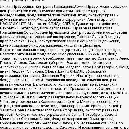
Лилит, Правозащитная группа Гражданин.Армия.Право, Нижегородский
центр немецкой и европейской культуры, Центр гендерных
исследований, Фонд защиты прав граждан Штаб, Институт права и
публичной политики, Фонд борьбы с коррупцией, Альянс врачей,
НАСИЛИЮ.НЕТ, Мы против СПИДа, СВЕЧА, Гуманитарное действие,
Открытый Петербург, Лига Избирателей, Правовая инициатива,
Гражданский Союз, Хасдей Ерушалаим, Центр поддержки и содействия
развитию средств массовой информации, Горячая Линия, В защиту
прав заключенных, Институт глобализации и социальных движений,
Центр социально-информационных инициатив Действие,
Благотворительный фонд охраны здоровья и защиты прав граждан,
Благотворительный фонд помощи осужденным и их семьям, Фонд
Тольятти, Новое время, Серебряная тайга, Так-Так-Так, Сова, центр Анна,
Проект Апрель, Самарская губерния, Эра здоровья, Мемориал,
Аналитический Центр Юрия Левады, Издательство Парк Гагарина, Фонд
имени Андрея Рылькова, Сфера, Центр СИБАЛЬТ, Уральская
правозащитная группа, Женщины Евразии, Институт прав человека,
Фонд защиты гласности, Российский исследовательский центр по
правам человека, Дальневосточный центр развития гражданских
инициатив и социального партнерства, Гражданское действие, Центр
независимых социологических исследований, Сутяжник, АКАДЕМИЯ ПО
ПРАВАМ ЧЕЛОВЕКА, Центр развития некоммерческих организаций,
Частное учреждение в Калининграде Совета Министров северных
стран, Гражданское содействие, Трансперенси Интернешнл-Р, Центр
Защиты Прав Средств Массовой Информации, Институт развития
прессы - Сибирь, Частное учреждение в Санкт-Петербурге Совета
Министров Северных Стран, Фонд поддержки свободы прессы,
Гражданский контроль, Человек и Закон, Общественная комиссия по
сохранению наследия академика Сахарова, Информационное агентство