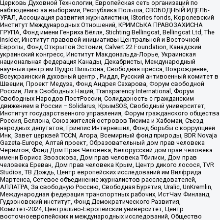
Церковь Духовной Технологии, Европейская сеть организаций по
наблюдению за выборами, Республика Польша, СВОБОДНЫЙ ИДЕЛЬ-
УРАЛ, Ассоциация развития журналистики, IStories fonds, Королевский
Институт Международных Отношений, КРИМСЬКА ПРАВОЗАХИСНА
ГРУПА, Фонд имени Генриха Бёлля, Stichting Bellingcat, Bellingcat Ltd, The
Insider, Институт правовой инициативы Центральной и Восточной
Европы, Фонд Открытой Эстонии, Calvert 22 Foundation, Канадский
украинский конгресс, Институт Макдональда-Лорье, Украинская
национальная федерация Канады, Декабристы, Международный
научный центр им Вудро Вильсона, Свободная пресса, Возрождение,
Всеукраинский духовный центр , Риддл, Русский антивоенный комитет в
Швеции, Проект Медуза, Фонд Андрея Сахарова, Форум свободной
России, Лига Свободных Наций, Transparеncy International, Форум
Свободных Народов ПостРоссии, Солидарность с гражданским
движением в России – Solidarus, КрымSOS, Свободный университет,
Институт государственного управления, Форум гражданского общества
Россия, Беллона, Союз жителей островов Тисима и Хабомаи, Съезд
народных депутатов, Гринпис Интернешнл, Фонд борьбы с коррупцией
Инк, Завет церквей TCCN, Агора, Всемирный фонд природы, BDR Novaja
Gazeta-Europe, Алтай проект, Образовательный дом прав человека
Чернигов, Фонд Дом Прав Человека, Белорусский дом прав человека
имени Бориса Звозскова, Дом прав человека Тбилиси, Дом прав
человека Ереван, Дом прав человека Крым, Центр дикого лосося, TVR
Studios, ТВ Дождь, Центр европейских исследований им Вилфрида
Мартенса, Сетевое объединение журналистов расследователей,
АЛЛАТРА, За свободную Россию, Свободная Бурятия, Uralic, UnKremlin,
Международная федерация транспортных рабочих, ИстЧам Финланд,
Гудзоновский институт, Фонд Демократического Развития,
Комитет-2024, Центрально-Европейский университет, Центр
восточноевропейских и международных исследований, Общество