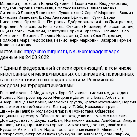
Мариевич, Прохоров Вадим Юрьевич, Шахова Елена Владимировна,
Подузов Сергей Васильевич, Протасова Ирина Вячеславовна,
Литинский Леонид Борисович, Лукашевский Сергей Маркович, Бахмин
Вячеслав Иванович, Шабад Анатолий Ефимович, Сухих Дарья
Николаевна, Орлов Олег Петрович, Добровольская Анна Дмитриевна,
Королева Александра Евгеньевна, Смирнов Владимир Александрович,
Вицин Сергей Ефимович, Золотухин Борис Андреевич, Левинсон Лев
Семенович, Локшина Татьяна Иосифовна, Орлов Олег Петрович,
Полякова Мара Федоровна, Резник Генри Маркович, Захаров Герман
Константинович
Источник:
http://unro.minjust.ru/NKOForeignAgent.aspx
данные на
24.03.2022
* Единый федеральный список организаций, в том числе
иностранных и международных организаций, признанных
в соответствии с законодательством Российской
Федерации террористическими:
Высший военный Маджлисуль Шура Объединенных сил моджахедов
Кавказа, Конгресс народов Ичкерии и Дагестана, База, Асбат аль-
Ансар, Священная война, Исламская группа, Братья-мусульмане, Партия
исламского освобождения, Лашкар-И-Тайба, Исламская группа,
Движение Талибан, Исламская партия Туркестана, Общество
социальных реформ, Общество возрождения исламского наследия,
Дом двух святых, Джунд аш-Шам, Исламский джихад, Аль-Каида, Имарат
Кавказ, АБТО, Правый сектор, Исламское государство, Джабха аль-
Нусра ли-Ахль аш-Шам, Народное ополчение имени К. Минина и Д.
Пожарского, Аджр от Аллаха Субхану уа Тагьаля SHAM, АУМ Синрике,