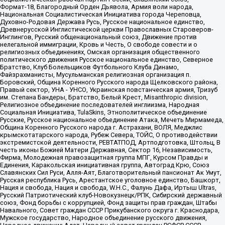
Формат-18, Благородный Орден Дьявола, Армия воли народа,
Национальная Социалистическая Инициатива города Череповца,
Духовно-Родовая Держава Русь, Русское национальное единство,
Древнерусской Инглистической церкви Православных Староверов-
Инглингов, Русский общенациональный союз, Движение против
нелегальной иммиграции, Кровь и Честь, О свободе совести и о
религиозных объединениях, Омская организация общественного
политического движения Русское национальное единство, Северное
Братство, Клуб Болельщиков Футбольного Клуба Динамо,
Файзрахманисты, Мусульманская религиозная организация п.
Боровский, Община Коренного Русского народа Щелковского района,
Правый сектор, УНА - УНСО, Украинская повстанческая армия, Тризуб
им. Степана Бандеры, Братство, Белый Крест, Misanthropic division,
Религиозное объединение последователей инглиизма, Народная
Социальная Инициатива, TulaSkins, Этнополитическое объединение
Русские, Русское национальное объединение Атака, Мечеть Мирмамеда,
Община Коренного Русского народа г. Астрахани, ВОЛЯ, Меджлис
крымскотатарского народа, Рубеж Севера, ТОЙС, О противодействии
экстремистской деятельности, РЕВТАТПОД, Артподготовка, Штольц, В
честь иконы Божией Матери Державная, Сектор 16, Независимость,
Фирма, Молодежная правозащитная группа МПГ, Курсом Правды и
Единения, Каракольская инициативная группа, Автоград Крю, Союз
Славянских Сил Руси, Алля-Аят, Благотворительный пансионат Ак Умут,
Русская республика Русь, Арестантское уголовное единство, Башкорт,
Нация и свобода, Нация и свобода, W.H.С., Фалунь Дафа, Иртыш Ultras,
Русский Патриотический клуб-Новокузнецк/РПК, Сибирский державный
союз, Фонд борьбы с коррупцией, Фонд защиты прав граждан, Штабы
Навального, Совет граждан СССР Прикубанского округа г. Краснодара,
Мужское государство, Народное объединение русского движения,