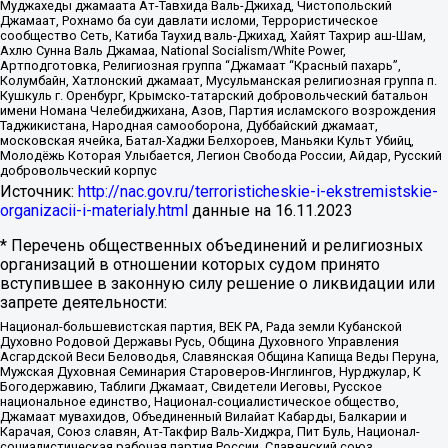
Муджахеды джамаата Ат-Тавхида Валь-Джихад, Чистопольский
Джамаат, Рохнамо ба суи давлати исломи, Террористическое
сообщество Сеть, Катиба Таухид валь-Джихад, Хайят Тахрир аш-Шам,
Ахлю Сунна Валь Джамаа, National Socialism/White Power,
Артподготовка, Религиозная группа “Джамаат “Красный пахарь”,
Колумбайн, Хатлонский джамаат, Мусульманская религиозная группа п.
Кушкуль г. Оренбург, Крымско-татарский добровольческий батальон
имени Номана Челебиджихана, Азов, Партия исламского возрождения
Таджикистана, Народная самооборона, Дуббайский джамаат,
московская ячейка, Батал-Хаджи Белхороев, Маньяки Культ Убийц,
Молодёжь Которая Улыбается, Легион Свобода России, Айдар, Русский
добровольческий корпус
Источник:
http://nac.gov.ru/terroristicheskie-i-ekstremistskie-
organizacii-i-materialy.html
данные на
16.11.2023
* Перечень общественных объединений и религиозных
организаций в отношении которых судом принято
вступившее в законную силу решение о ликвидации или
запрете деятельности:
Национал-большевистская партия, ВЕК РА, Рада земли Кубанской
Духовно Родовой Державы Русь, Община Духовного Управления
Асгардской Веси Беловодья, Славянская Община Капища Веды Перуна,
Мужская Духовная Семинария Староверов-Инглингов, Нурджулар, К
Богодержавию, Таблиги Джамаат, Свидетели Иеговы, Русское
национальное единство, Национал-социалистическое общество,
Джамаат мувахидов, Объединенный Вилайат Кабарды, Балкарии и
Карачая, Союз славян, Ат-Такфир Валь-Хиджра, Пит Буль, Национал-
социалистическая рабочая партия России, Славянский союз,