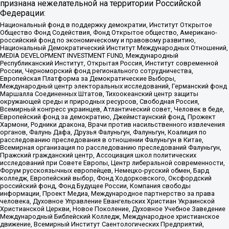
признана нежелательной на территории Российской
Федерации:
Национальный фонд в поддержку демократии, Институт Открытое
Общество Фонд Содействия, Фонд Открытое общество, Американо-
российский фонд по экономическому и правовому развитию,
Национальный Демократический Институт Международных Отношений,
MEDIA DEVELOPMENT INVESTMENT FUND, Международный
Республиканский Институт, Открытая Россия, Институт современной
России, Черноморский фонд регионального сотрудничества,
Европейская Платформа за Демократические Выборы,
Международный центр электоральных исследований, Германский фонд
Маршалла Соединенных Штатов, Тихоокеанский центр защиты
окружающей среды и природных ресурсов, Свободная Россия,
Всемирный конгресс украинцев, Атлантический совет, Человек в беде,
Европейский фонд за демократию, Джеймстаунский фонд, Прожект
Хармони, Родники дракона, Врачи против насильственного извлечения
органов, Фалунь Дафа, Друзья Фалуньгун, Фалуньгун, Коалиция по
расследованию преследования в отношении Фалуньгун в Китае,
Всемирная организация по расследованию преследований Фалуньгун,
Пражский гражданский центр, Ассоциация школ политических
исследований при Совете Европы, Центр либеральной современности,
Форум русскоязычных европейцев, Немецко-русский обмен, Бард
колледж, Европейский выбор, Фонд Ходорковского, Оксфордский
российский фонд, Фонд Будущее России, Компания свободы
информации, Проект Медиа, Международное партнерство за права
человека, Духовное Управление Евангельских Христиан Украинской
Христианской Церкви, Новое Поколение, Духовное Учебное Заведение
Международный Библейский Колледж, Международное христианское
движение, Всемирный Институт Саентологических Предприятий,