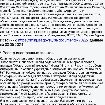
Народное движение Адат, Народный совет граждан РСФСР СССР
Архангельской области, Проект Штурм, Граждане СССР, Держава Союз
Советских Светлых Родов, Совет Советских Социалистических Районов,
Meta Platforms Inc, Facebook, Instagram, WhatsApp, СИЧ-С14,
Добровольческое Движение Организации украинских националистов,
Черный Комитет, Татарстанское Региональное Всетатарское
общественное движение, Невоград, Молодежное Демократическое
Движение Весна, Верховный Совет Татарской Автономной Советской
Социалистической Республики, Конгресс ойрат-калмыцкого народа,
Исполнительный комитет совета народных депутатов Красноярского
края, Этническое национальное объединение, ЛГБТ, Я.МЫ Сергей Фургал
Источник:
https://minjust.gov.ru/ru/documents/7822/
данные
на
03.05.2024
* Реестр иностранных агентов:
Калининградская региональная общественная организация "Экозащита!-Женсовет", Фонд содействия защите прав и свобод граждан "Общественный вердикт", Фонд "Институт Развития Свободы Информации", Частное учреждение "Информационное агентство МЕМО. РУ", Региональная общественная организация "Общественная комиссия по сохранению наследия академика Сахарова", Фонд поддержки свободы прессы, Санкт-Петербургская общественная правозащитная организация "Гражданский контроль", Межрегиональная общественная организация "Информационно-просветительский центр "Мемориал", Региональный Фонд "Центр Защиты Прав Средств Массовой Информации", с 05.12.2023 Фонд "Центр Защиты Прав Средств массовой информации", Региональная общественная благотворительная организация помощи беженцам и мигрантам "Гражданское содействие", Негосударственное образовательное учреждение дополнительного профессионального образования (повышение квалификации) специалистов "АКАДЕМИЯ ПО ПРАВАМ ЧЕЛОВЕКА", Свердловская региональная общественная организация "Сутяжник", Автономная некоммерческая организация "Центр независимых социологических исследований", Союз общественных объединений "Российский исследовательский центр по правам человека", Региональное общественное учреждение научно-информационный центр "МЕМОРИАЛ", Некоммерческая организация "Фонд защиты гласности", Автономная некоммерческая организация "Институт прав человека", Городская общественная организация "Екатеринбургское общество "МЕМОРИАЛ", Городская общественная организация "Рязанское историко-просветительское и правозащитное общество "Мемориал" (Рязанский Мемориал), Челябинский региональный орган общественной самодеятельности – женское общественное объединение "Женщины Евразии", Челябинский региональный орган общественной самодеятельности "Уральская правозащитная группа", Фонд содействия защите здоровья и социальной справедливости имени Андрея Рылькова, Автономная Некоммерческая Организация "Аналитический Центр Юрия Левады", Автономная некоммерческая организация социальной поддержки населения "Проект Апрель", Региональная общественная организация помощи женщинам и детям, находящимся в кризисной ситуации "Информационно-методический центр "Анна", Фонд содействия развитию массовых коммуникаций и правовому просвещению "Так-так-Так", Фонд содействия устойчивому развитию "Серебряная тайга", Свердловский региональный общественный фонд социальных проектов "Новое время", "Idel.Реалии", Кавказ.Реалии, Крым.Реалии, Телеканал Настоящее Время, Татаро-башкирская служба Радио Свобода (Azatliq Radiosi), Радио Свободная Европа/Радио Свобода (PCE/PC), "Сибирь.Реалии", "Фактограф", Благотворительный фонд помощи осужденным и их семьям, Автономная некоммерческая организация "Институт глобализации и социальных движений", Фонд "В защиту прав заключенных", Частное учреждение "Центр поддержки и содействия развитию средств массовой информации", Пензенский региональный общественный благотворительный фонд "Гражданский союз", "Север.Реалии", Некоммерческая организация Фонд "Правовая инициатива", Общество с ограниченной ответственностью "Радио Свободная Европа/Радио Свобода", Чешское информационное агентство "MEDIUM-ORIENT", Красноярская региональная общественная организация "Мы против СПИДа", Камалягин Денис Николаевич, Маркелов Сергей Евгеньевич, Пономарев Лев Александрович, Савицкая Людмила Алексеевна, Автономная некоммерческая организация "Центр по работе с проблемой насилия "НАСИЛИЮ.НЕТ", Межрегиональный профессиональный союз работников здравоохранения "Альянс врачей", Юридическое лицо, зарегистрированное в Латвийской Республике, SIA "Medusa Project" (регистрационный номер 40103797863, дата регистрации 10.06.2014), Некоммерческая организация "Фонд по борьбе с коррупцией", Автономная некоммерческая организация "Институт права и публичной политики", Баданин Роман Сергеевич, Гликин Максим Александрович, Железнова Мария Михайловна, Лукьянова Юлия Сергеевна, Маетная Елизавета Витальевна, Маняхин Петр Борисович, Чуракова Ольга Владимировна, Ярош Юлия Петровна, Юридическое лицо "The Insider SIA", зарегистрированное в Риге, Латвийская Республика (дата регистрации 26.06.2015), являющееся администратором доменного имени интернет-издания "The Insider SIA", https://theins.ru, Постернак Алексей Евгеньевич, Рубин Михаил Аркадьевич, Анин Роман Александрович, Юридическое лицо Istories fonds, зарегистрированное в Латвийской Республике (регистрационный номер 50008295751, дата регистрации 24.02.2020), Великовский Дмитрий Александрович, Долинина Ирина Николаевна, Мароховская Алеся Алексеевна, Шлейнов Роман Юрьевич, Шмагун Олеся Валентиновна, Общество с ограниченной ответственностью "Альтаир 2021", Общество с ограниченной ответственностью "Вега 2021", Общество с ограниченной ответственностью "Главный редактор 2021", Общество с ограниченной ответственностью "Ромашки монолит", Важенков Артем Валерьевич, Ивановская областная общественная организация "Центр гендерных исследований", Гурман Юрий Альбертович, Медиапроект "ОВД-Инфо", Егоров Владимир Владимирович, Жилинский Владимир Александрович, Общество с ограниченной ответственностью "ЗП", Иванова София Юрьевна, Карезина Инна Павловна, Кильтау Екатерина Викторовна, Петров Алексей Викторович, Пискунов Сергей Евгеньевич, Смирнов Сергей Сергеевич, Тихонов Михаил Сергеевич, Общество с ограниченной ответственностью "ЖУРНАЛИСТ-ИНОСТРАННЫЙ АГЕНТ", Арапова Галина Юрьевна, Вольтская Татьяна Анатольевна, Американская компания "Mason G.E.S. Anonymous Foundation" (США), являющаяся владельцем интернет-издания https://mnews.world/, Компания "Stichting Bellingcat", зарегистрированная в Нидерландах (дата регистрации 11.07.2018), Захаров Андрей Вячеславович, Клепиковская Екатерина Дмитриевна, Общество с ограниченной ответственностью "МЕМО", Перл Роман Александрович, Симонов Евгений Алексеевич, Соловьева Елена Анатольевна, Сотников Даниил Владимирович, Сурначева Елизавета Дмитриевна, Автономная некоммерческая организация по защите прав человека и информированию населения "Якутия – Наше Мнение", Общество с ограниченной ответственностью "Москоу диджитал медиа", с 26.01.2023 Общество с ограниченной ответственностью "Чайка Белые сады", Ветошкина Валерия Валерьевна, Заговора Максим Александрович, Межрегиональное общественное движение "Российская ЛГБТ - сеть", Оленичев Максим Владимирович, Павлов Иван Юрьевич, Скворцова Елена Сергеевна, Общество с ограниченной ответственностью "Как бы инагент", Кочетков Игорь Викторович, Общество с ограниченной ответственностью "Честные выборы", Еланчик Олег Александрович, Общество с ограниченной ответственностью "Нобелевский призыв", Гималова Регина Эмилевна, Григорьев Андрей Валерьевич, Григорьева Алина Александровна, Ассоциация по содействию защите прав призывников, альтернативнослужащих и военнослужащих "Правозащитная группа "Гражданин.Армия.Право", Хисамова Регина Фаритовна, Автономная некоммерческая организация по реализации социально-правовых программ "Лилит", Дальневосточное общественное движение "Маяк", Санкт-Петербургская ЛГБТ-инициативная группа "Выход", Инициативная группа ЛГБТ+ "Реверс", Алексеев Андрей Викторович, Бекбулатова Таисия Львовна, Беляев Иван Михайлович, Владыкина Елена Сергеевна, Гельман Марат Александрович, Никульшина Вероника Юрьевна, Толоконникова Надежда Андреевна, Шендерович Виктор Анатольевич, Общество с ограниченной ответственностью "Данное сообщение", Общество с ограниченной ответственностью Издательский дом "Новая глава", Айнбиндер Александра Александровна, Московский комьюнити-центр для ЛГБТ+инициатив, Благотворительный фонд развития филантропии, Deutsche Welle (Германия, Kurt-Schumacher-Strasse 3, 53113 Bonn), Борзунова Мария Михайловна, Воробьев Виктор Викторович, Голубева Анна Львовна, Константинова Алла Михайловна, Малкова Ирина Владимировна, Мурадов Мурад Абдулгалимович, Осетинская Елизавета Николаевна, Понасенков Евгений Николаевич, Ганапольский Матвей Юрьевич, Киселев Евгений Алексеевич, Борухович Ирина Григорьевна, Дремин Иван Тимофеевич, Дубровский Дмитрий Викторович, Красноярская региональная общественная организация поддержки и развития альтернативных образовательных технологий и межкультурных коммуникаций "ИНТЕРРА", Маяковская Екатерина Алексеевна, Фейгин Марк Захарович, Филимонов Андрей Викторович, Дзугкоева Регина Николаевна, Доброхотов Роман Александрович, Дудь Юрий Александрович, Елкин Сергей Владимирович, Кругликов Кирилл Игоревич, Сабунаева Мария Леонидовна, Семенов Алексей Владимирович, Шаинян Карен Багратович, Шульман Екатерина Михайловна, Асафьев Артур Валерьевич, Вахштайн Виктор Семенович, Венедиктов Алексей Алексеевич, Лушникова Екатерина Евгеньевна, Волков Леонид Михайлович, Невзоров Александр Глебович, Пархоменко Сергей Борисович, Сироткин Ярослав Николаевич, Кара-Мурза Владимир Владимирович, Баранова Наталья Владимировна, Гозман Леонид Яковлевич, Кагарлицкий Борис Юльевич, Климарев Михаил Валерьевич, Милов Владимир Станиславович, Автономная некоммерческая организация Краснодарский центр современного искусства "Типография", Моргенштерн Алишер Тагирович, Соболь Любовь Эдуардовна, Общество с ограниченной ответственностью "ЛИЗА НОРМ", Каспаров Гарри Кимович, Ходорковский Михаил Борисович, Общество с ограниченной ответственностью "Апрельские тезисы", Данилович Ирина Брониславовна, Кашин Олег Владимирович, Петров Николай Владимирович, Пивоваров Алексей Владимирович, Соколов Михаил Владимирович, Цветкова Юлия Владимировна, Чичваркин Евгений Александрович, Комитет против пыток/Команда против пыток, Общество с ограниченной ответственностью "Первый научный", Общество с ограниченной ответственностью "Вертолет и ко", Белоцерковская Вероника Борисовна, Кац Максим Евгеньевич, Лазарева Татьяна Юрьевна, Шаведдинов Руслан Табризович, Яшин Илья Валерьевич, Общество с ограниченной ответственностью "Иноагент ААВ", Алешковский Дмитрий Петрович, Альбац Евгения Марковна, Быков Дмитрий Львович, Галямина Юлия Евгеньевна, Лойко Сергей Леонидович, Мартынов Кирилл Константинович, Медведев Сергей Александрович, Крашенинников Федор Геннадиевич, Гордеева Катерина Вл