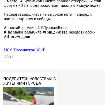
3 место). А Бузанаков Никита прошёл отборочный этап
форума и 28 апреля представит школу в Якшур-Бодье.
Неделя завершилась на высокой ноте — впереди
новые открытия и победы.
#ШколаБарамзиной #ЛучшаяШкола
#НасМалоНоМыСила #ГодЕдинстваНародовРоссии
#ИтогиНедели
МОУ "Парзинская СОШ"
27
ПОДЕЛИТЕСЬ НОВОСТЯМИ С
ЖИТЕЛЯМИ ГОРОДА