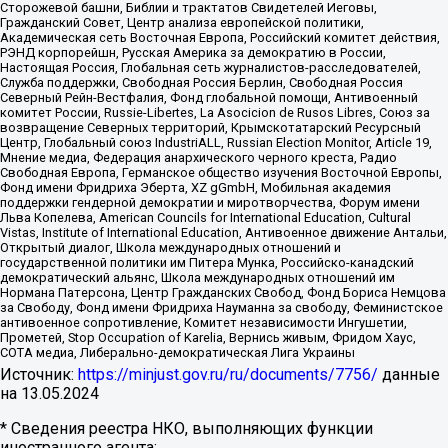
Сторожевой башни, Библии и трактатов Свидетелей Иеговы,
Гражданский Совет, Центр анализа европейской политики,
Академическая сеть Восточная Европа, Российский комитет действия,
РЭНД корпорейшн, Русская Америка за демократию в России,
Настоящая Россия, Глобальная сеть журналистов-расследователей,
Служба поддержки, Свободная Россия Берлин, Свободная Россия
Северный Рейн-Вестфалия, Фонд глобальной помощи, Антивоенный
комитет России, Russie-Libertes, La Asocicion de Rusos Libres, Союз за
возвращение Северных территорий, Крымскотатарский Ресурсный
Центр, Глобальный союз IndustriALL, Russian Election Monitor, Article 19,
Мнение медиа, Федерация анархического черного креста, Радио
Свободная Европа, Германское общество изучения Восточной Европы,
Фонд имени Фридриха Эберта, XZ gGmbH, Мобильная академия
поддержки гендерной демократии и миротворчества, Форум имени
Льва Копелева, American Councils for International Education, Cultural
Vistas, Institute of International Education, Антивоенное движение Антальи,
Открытый диалог, Школа международных отношений и
государственной политики им Питера Мунка, Российско-канадский
демократический альянс, Школа международных отношений им
Нормана Патерсона, Центр Гражданских Свобод, Фонд Бориса Немцова
за Свободу, Фонд имени Фридриха Науманна за свободу, Феминистское
антивоенное сопротивление, Комитет независимости Ингушетии,
Прометей, Stop Occupation of Karelia, Вернись живым, Фридом Хаус,
СОТА медиа, Либерально-демократическая Лига Украины
Источник:
https://minjust.gov.ru/ru/documents/7756/
данные
на
13.05.2024
* Сведения реестра НКО, выполняющих функции
иностранного агента: