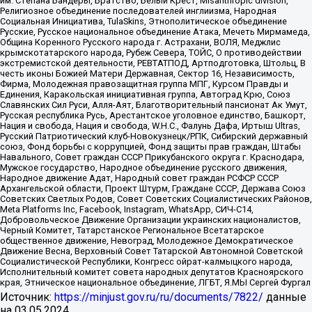
им. Степана Бандеры, Братство, Белый Крест, Misanthropic division,
Религиозное объединение последователей инглиизма, Народная
Социальная Инициатива, TulaSkins, Этнополитическое объединение
Русские, Русское национальное объединение Атака, Мечеть Мирмамеда,
Община Коренного Русского народа г. Астрахани, ВОЛЯ, Меджлис
крымскотатарского народа, Рубеж Севера, ТОЙС, О противодействии
экстремистской деятельности, РЕВТАТПОД, Артподготовка, Штольц, В
честь иконы Божией Матери Державная, Сектор 16, Независимость,
Фирма, Молодежная правозащитная группа МПГ, Курсом Правды и
Единения, Каракольская инициативная группа, Автоград Крю, Союз
Славянских Сил Руси, Алля-Аят, Благотворительный пансионат Ак Умут,
Русская республика Русь, Арестантское уголовное единство, Башкорт,
Нация и свобода, Нация и свобода, W.H.С., Фалунь Дафа, Иртыш Ultras,
Русский Патриотический клуб-Новокузнецк/РПК, Сибирский державный
союз, Фонд борьбы с коррупцией, Фонд защиты прав граждан, Штабы
Навального, Совет граждан СССР Прикубанского округа г. Краснодара,
Мужское государство, Народное объединение русского движения,
Народное движение Адат, Народный совет граждан РСФСР СССР
Архангельской области, Проект Штурм, Граждане СССР, Держава Союз
Советских Светлых Родов, Совет Советских Социалистических Районов,
Meta Platforms Inc, Facebook, Instagram, WhatsApp, СИЧ-С14,
Добровольческое Движение Организации украинских националистов,
Черный Комитет, Татарстанское Региональное Всетатарское
общественное движение, Невоград, Молодежное Демократическое
Движение Весна, Верховный Совет Татарской Автономной Советской
Социалистической Республики, Конгресс ойрат-калмыцкого народа,
Исполнительный комитет совета народных депутатов Красноярского
края, Этническое национальное объединение, ЛГБТ, Я.МЫ Сергей Фургал
Источник:
https://minjust.gov.ru/ru/documents/7822/
данные
на
03.05.2024