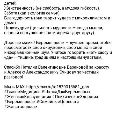
детей:
Женственность (не слабость, а мудрая гибкость).
Забота (как экология семьи).
Благодарность (она творит чудеса с микроклиматом в
доме).
Целомудрие (цельность мудрости — когда мысли,
слова и поступки не противоречат друг другу).
Дорогие мамы! Беременность — лучшее время, чтобы
пересмотреть своё окружение, своё меню и свой
информационный шум. Учитесь говорить «нет» хаосу и
«да» — тишине, традициям и настоящим чувствам.
Спасибо Наталии Валентиновне Барановой за красоту
и Алексею Александровичу Сунцову за честный
разговор!
Мы в МАХ: https://max.ru/id1829015681_gos
#ГлазовМедицина #ШколаДляБеременных
#ЖенскаяКонсультация #ПсихическоеЗдоровье
#Беременность #СемейныеЦенности
#Женственность