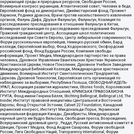
окружающей среды и природных ресурсов, Свободная Россия,
Всемирный конгресс украинцев, Атлантический совет, Человек в беде,
Европейский фонд за демократию, Джеймстаунский фонд, Прожект
Хармони, Родники дракона, Врачи против насильственного извлечения
органов, Фалунь Дафа, Друзья Фалуньгун, Фалуньгун, Коалиция по
расследованию преследования в отношении Фалуньгун в Китае,
Всемирная организация по расследованию преследований Фалуньгун,
Пражский гражданский центр, Ассоциация школ политических
исследований при Совете Европы, Центр либеральной современности,
Форум русскоязычных европейцев, Немецко-русский обмен, Бард
колледж, Европейский выбор, Фонд Ходорковского, Оксфордский
российский фонд, Фонд Будущее России, Компания свободы
информации, Проект Медиа, Международное партнерство за права
человека, Духовное Управление Евангельских Христиан Украинской
Христианской Церкви, Новое Поколение, Духовное Учебное Заведение
Международный Библейский Колледж, Международное христианское
движение, Всемирный Институт Саентологических Предприятий,
Церковь Духовной Технологии, Европейская сеть организаций по
наблюдению за выборами, Республика Польша, СВОБОДНЫЙ ИДЕЛЬ-
УРАЛ, Ассоциация развития журналистики, IStories fonds, Королевский
Институт Международных Отношений, КРИМСЬКА ПРАВОЗАХИСНА
ГРУПА, Фонд имени Генриха Бёлля, Stichting Bellingcat, Bellingcat Ltd, The
Insider, Институт правовой инициативы Центральной и Восточной
Европы, Фонд Открытой Эстонии, Calvert 22 Foundation, Канадский
украинский конгресс, Институт Макдональда-Лорье, Украинская
национальная федерация Канады, Декабристы, Международный
научный центр им Вудро Вильсона, Свободная пресса, Возрождение,
Всеукраинский духовный центр , Риддл, Русский антивоенный комитет в
Швеции, Проект Медуза, Фонд Андрея Сахарова, Форум свободной
России, Лига Свободных Наций, Transparеncy International, Форум