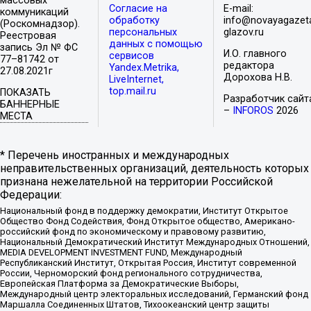
массовых
Согласие на
E-mail:
коммуникаций
обработку
info@novayagazet
(Роскомнадзор).
персональных
glazov.ru
Реестровая
данных с помощью
запись Эл № ФС
И.О. главного
сервисов
77–81742 от
редактора
Yandex.Metrika,
27.08.2021г
Дорохова Н.В.
LiveInternet,
top.mail.ru
ПОКАЗАТЬ
Разработчик сайт
БАННЕРНЫЕ
–
INFOROS
2026
МЕСТА
* Перечень иностранных и международных
неправительственных организаций, деятельность которых
признана нежелательной на территории Российской
Федерации:
Национальный фонд в поддержку демократии, Институт Открытое
Общество Фонд Содействия, Фонд Открытое общество, Американо-
российский фонд по экономическому и правовому развитию,
Национальный Демократический Институт Международных Отношений,
MEDIA DEVELOPMENT INVESTMENT FUND, Международный
Республиканский Институт, Открытая Россия, Институт современной
России, Черноморский фонд регионального сотрудничества,
Европейская Платформа за Демократические Выборы,
Международный центр электоральных исследований, Германский фонд
Маршалла Соединенных Штатов, Тихоокеанский центр защиты