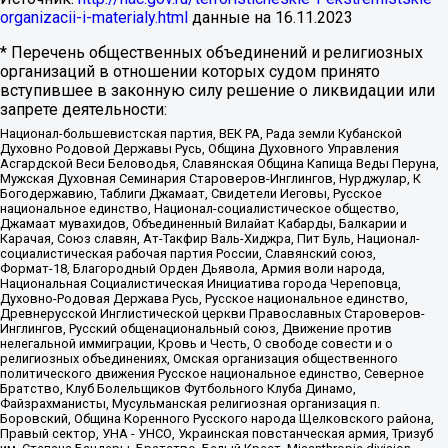
organizacii-i-materialy.html
данные на
16.11.2023
* Перечень общественных объединений и религиозных
организаций в отношении которых судом принято
вступившее в законную силу решение о ликвидации или
запрете деятельности:
Национал-большевистская партия, ВЕК РА, Рада земли Кубанской
Духовно Родовой Державы Русь, Община Духовного Управления
Асгардской Веси Беловодья, Славянская Община Капища Веды Перуна,
Мужская Духовная Семинария Староверов-Инглингов, Нурджулар, К
Богодержавию, Таблиги Джамаат, Свидетели Иеговы, Русское
национальное единство, Национал-социалистическое общество,
Джамаат мувахидов, Объединенный Вилайат Кабарды, Балкарии и
Карачая, Союз славян, Ат-Такфир Валь-Хиджра, Пит Буль, Национал-
социалистическая рабочая партия России, Славянский союз,
Формат-18, Благородный Орден Дьявола, Армия воли народа,
Национальная Социалистическая Инициатива города Череповца,
Духовно-Родовая Держава Русь, Русское национальное единство,
Древнерусской Инглистической церкви Православных Староверов-
Инглингов, Русский общенациональный союз, Движение против
нелегальной иммиграции, Кровь и Честь, О свободе совести и о
религиозных объединениях, Омская организация общественного
политического движения Русское национальное единство, Северное
Братство, Клуб Болельщиков Футбольного Клуба Динамо,
Файзрахманисты, Мусульманская религиозная организация п.
Боровский, Община Коренного Русского народа Щелковского района,
Правый сектор, УНА - УНСО, Украинская повстанческая армия, Тризуб