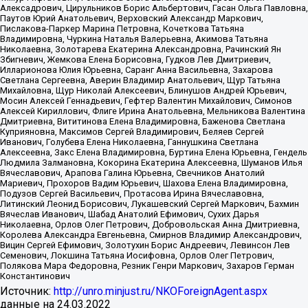
Алексадрович, Цирульников Борис Альбертович, Гасан Ольга Павловна,
Паутов Юрий Анатольевич, Верховский Александр Маркович,
Пислакова-Паркер Марина Петровна, Кочеткова Татьяна
Владимировна, Чуркина Наталья Валерьевна, Акимова Татьяна
Николаевна, Золотарева Екатерина Александровна, Рачинский Ян
Збигневич, Жемкова Елена Борисовна, Гудков Лев Дмитриевич,
Илларионова Юлия Юрьевна, Саранг Анна Васильевна, Захарова
Светлана Сергеевна, Аверин Владимир Анатольевич, Щур Татьяна
Михайловна, Щур Николай Алексеевич, Блинушов Андрей Юрьевич,
Мосин Алексей Геннадьевич, Гефтер Валентин Михайлович, Симонов
Алексей Кириллович, Флиге Ирина Анатольевна, Мельникова Валентина
Дмитриевна, Вититинова Елена Владимировна, Баженова Светлана
Куприяновна, Максимов Сергей Владимирович, Беляев Сергей
Иванович, Голубева Елена Николаевна, Ганнушкина Светлана
Алексеевна, Закс Елена Владимировна, Буртина Елена Юрьевна, Гендель
Людмила Залмановна, Кокорина Екатерина Алексеевна, Шуманов Илья
Вячеславович, Арапова Галина Юрьевна, Свечников Анатолий
Мариевич, Прохоров Вадим Юрьевич, Шахова Елена Владимировна,
Подузов Сергей Васильевич, Протасова Ирина Вячеславовна,
Литинский Леонид Борисович, Лукашевский Сергей Маркович, Бахмин
Вячеслав Иванович, Шабад Анатолий Ефимович, Сухих Дарья
Николаевна, Орлов Олег Петрович, Добровольская Анна Дмитриевна,
Королева Александра Евгеньевна, Смирнов Владимир Александрович,
Вицин Сергей Ефимович, Золотухин Борис Андреевич, Левинсон Лев
Семенович, Локшина Татьяна Иосифовна, Орлов Олег Петрович,
Полякова Мара Федоровна, Резник Генри Маркович, Захаров Герман
Константинович
Источник:
http://unro.minjust.ru/NKOForeignAgent.aspx
данные на
24.03.2022