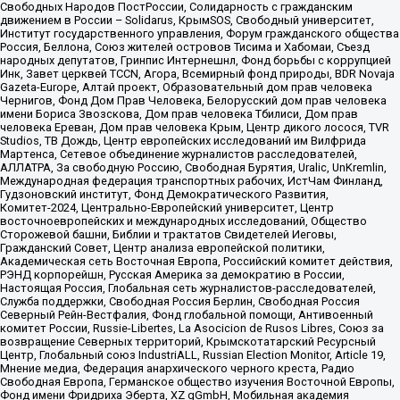
Свободных Народов ПостРоссии, Солидарность с гражданским
движением в России – Solidarus, КрымSOS, Свободный университет,
Институт государственного управления, Форум гражданского общества
Россия, Беллона, Союз жителей островов Тисима и Хабомаи, Съезд
народных депутатов, Гринпис Интернешнл, Фонд борьбы с коррупцией
Инк, Завет церквей TCCN, Агора, Всемирный фонд природы, BDR Novaja
Gazeta-Europe, Алтай проект, Образовательный дом прав человека
Чернигов, Фонд Дом Прав Человека, Белорусский дом прав человека
имени Бориса Звозскова, Дом прав человека Тбилиси, Дом прав
человека Ереван, Дом прав человека Крым, Центр дикого лосося, TVR
Studios, ТВ Дождь, Центр европейских исследований им Вилфрида
Мартенса, Сетевое объединение журналистов расследователей,
АЛЛАТРА, За свободную Россию, Свободная Бурятия, Uralic, UnKremlin,
Международная федерация транспортных рабочих, ИстЧам Финланд,
Гудзоновский институт, Фонд Демократического Развития,
Комитет-2024, Центрально-Европейский университет, Центр
восточноевропейских и международных исследований, Общество
Сторожевой башни, Библии и трактатов Свидетелей Иеговы,
Гражданский Совет, Центр анализа европейской политики,
Академическая сеть Восточная Европа, Российский комитет действия,
РЭНД корпорейшн, Русская Америка за демократию в России,
Настоящая Россия, Глобальная сеть журналистов-расследователей,
Служба поддержки, Свободная Россия Берлин, Свободная Россия
Северный Рейн-Вестфалия, Фонд глобальной помощи, Антивоенный
комитет России, Russie-Libertes, La Asocicion de Rusos Libres, Союз за
возвращение Северных территорий, Крымскотатарский Ресурсный
Центр, Глобальный союз IndustriALL, Russian Election Monitor, Article 19,
Мнение медиа, Федерация анархического черного креста, Радио
Свободная Европа, Германское общество изучения Восточной Европы,
Фонд имени Фридриха Эберта, XZ gGmbH, Мобильная академия