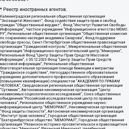
* Реестр иностранных агентов:
Калининградская региональная общественная организация "Экозащита!-Женсовет", Фонд содействия защите прав и свобод граждан "Общественный вердикт", Фонд "Институт Развития Свободы Информации", Частное учреждение "Информационное агентство МЕМО. РУ", Региональная общественная организация "Общественная комиссия по сохранению наследия академика Сахарова", Фонд поддержки свободы прессы, Санкт-Петербургская общественная правозащитная организация "Гражданский контроль", Межрегиональная общественная организация "Информационно-просветительский центр "Мемориал", Региональный Фонд "Центр Защиты Прав Средств Массовой Информации", с 05.12.2023 Фонд "Центр Защиты Прав Средств массовой информации", Региональная общественная благотворительная организация помощи беженцам и мигрантам "Гражданское содействие", Негосударственное образовательное учреждение дополнительного профессионального образования (повышение квалификации) специалистов "АКАДЕМИЯ ПО ПРАВАМ ЧЕЛОВЕКА", Свердловская региональная общественная организация "Сутяжник", Автономная некоммерческая организация "Центр независимых социологических исследований", Союз общественных объединений "Российский исследовательский центр по правам человека", Региональное общественное учреждение научно-информационный центр "МЕМОРИАЛ", Некоммерческая организация "Фонд защиты гласности", Автономная некоммерческая организация "Институт прав человека", Городская общественная организация "Екатеринбургское общество "МЕМОРИАЛ", Городская общественная организация "Рязанское историко-просветительское и правозащитное общество "Мемориал" (Рязанский Мемориал), Челябинский региональный орган общественной самодеятельности – женское общественное объединение "Женщины Евразии", Челябинский региональный орган общественной самодеятельности "Уральская правозащитная группа", Фонд содействия защите здоровья и социальной справедливости имени Андрея Рылькова, Автономная Некоммерческая Организация "Аналитический Центр Юрия Левады", Автономная некоммерческая организация социальной поддержки населения "Проект Апрель", Региональная общественная организация помощи женщинам и детям, находящимся в кризисной ситуации "Информационно-методический центр "Анна", Фонд содействия развитию массовых коммуникаций и правовому просвещению "Так-так-Так", Фонд содействия устойчивому развитию "Серебряная тайга", Свердловский региональный общественный фонд социальных проектов "Новое время", "Idel.Реалии", Кавказ.Реалии, Крым.Реалии, Телеканал Настоящее Время, Татаро-башкирская служба Радио Свобода (Azatliq Radiosi), Радио Свободная Европа/Радио Свобода (PCE/PC), "Сибирь.Реалии", "Фактограф", Благотворительный фонд помощи осужденным и их семьям, Автономная некоммерческая организация "Институт глобализации и социальных движений", Фонд "В защиту прав заключенных", Частное учреждение "Центр поддержки и содействия развитию средств массовой информации", Пензенский региональный общественный благотворительный фонд "Гражданский союз", "Север.Реалии", Некоммерческая организация Фонд "Правовая инициатива", Общество с ограниченной ответственностью "Радио Свободная Европа/Радио Свобода", Чешское информационное агентство "MEDIUM-ORIENT", Красноярская региональная общественная организация "Мы против СПИДа", Камалягин Денис Николаевич, Маркелов Сергей Евгеньевич, Пономарев Лев Александрович, Савицкая Людмила Алексеевна, Автономная некоммерческая организация "Центр по работе с проблемой насилия "НАСИЛИЮ.НЕТ", Межрегиональный профессиональный союз работников здравоохранения "Альянс врачей", Юридическое лицо, зарегистрированное в Латвийской Республике, SIA "Medusa Project" (регистрационный номер 40103797863, дата регистрации 10.06.2014), Некоммерческая организация "Фонд по борьбе с коррупцией", Автономная некоммерческая организация "Институт права и публичной политики", Баданин Роман Сергеевич, Гликин Максим Александрович, Железнова Мария Михайловна, Лукьянова Юлия Сергеевна, Маетная Елизавета Витальевна, Маняхин Петр Борисович, Чуракова Ольга Владимировна, Ярош Юлия Петровна, Юридическое лицо "The Insider SIA", зарегистрированное в Риге, Латвийская Республика (дата регистрации 26.06.2015), являющееся администратором доменного имени интернет-издания "The Insider SIA", https://theins.ru, Постернак Алексей Евгеньевич, Рубин Михаил Аркадьевич, Анин Роман Александрович, Юридическое лицо Istories fonds, зарегистрированное в Латвийской Республике (регистрационный номер 50008295751, дата регистрации 24.02.2020), Великовский Дмитрий Александрович, Долинина Ирина Николаевна, Мароховская Алеся Алексеевна, Шлейнов Роман Юрьевич, Шмагун Олеся Валентиновна, Общество с ограниченной ответственностью "Альтаир 2021", Общество с ограниченной ответственностью "Вега 2021", Общество с ограниченной ответственностью "Главный редактор 2021", Общество с ограниченной ответственностью "Ромашки монолит", Важенков Артем Валерьевич, Ивановская областная общественная организация "Центр гендерных исследований", Гурман Юрий Альбертович, Медиапроект "ОВД-Инфо", Егоров Владимир Владимирович, Жилинский Владимир Александрович, Общество с ограниченной ответственностью "ЗП", Иванова София Юрьевна, Карезина Инна Павловна, Кильтау Екатерина Викторовна, Петров Алексей Викторович, Пискунов Сергей Евгеньевич, Смирнов Сергей Сергеевич, Тихонов Михаил Сергеевич, Общество с ограниченной ответственностью "ЖУРНАЛИСТ-ИНОСТРАННЫЙ АГЕНТ", Арапова Галина Юрьевна, Вольтская Татьяна Анатольевна, Американская компания "Mason G.E.S. Anonymous Foundation" (США), являющаяся владельцем интернет-издания https://mnews.world/, Компания "Stichting Bellingcat", зарегистрированная в Нидерландах (дата регистрации 11.07.2018), Захаров Андрей Вячеславович, Клепиковская Екатерина Дмитриевна, Общество с ограниченной ответственностью "МЕМО", Перл Роман Александрович, Симонов Евгений Алексеевич, Соловьева Елена Анатольевна, Сотников Даниил Владимирович, Сурначева Елизавета Дмитриевна, Автономная некоммерческая организация по защите прав человека и информированию населения "Якутия – Наше Мнение", Общество с ограниченной ответственностью "Москоу диджитал медиа", с 26.01.2023 Общество с ограниченной ответственностью "Чайка Белые сады", Ветошкина Валерия Валерьевна, Заговора Максим Александрович, Межрегиональное общественное движение "Российская ЛГБТ - сеть", Оленичев Максим Владимирович, Павлов Иван Юрьевич, Скворцова Елена Сергеевна, Общество с ограниченной ответственностью "Как бы инагент", Кочетков Игорь Викторович, Общество с ограниченной ответственностью "Честные выборы", Еланчик Олег Александрович, Общество с ограниченной ответственностью "Нобелевский призыв", Гималова Регина Эмилевна, Григорьев Андрей Валерьевич, Григорьева Алина Александровна, Ассоциация по содействию защите прав призывников, альтернативнослужащих и военнослужащих "Правозащитная группа "Гражданин.Армия.Право", Хисамова Регина Фаритовна, Автономная некоммерческая организация по реализации социально-правовых программ "Лилит", Дальневосточное общественное движение "Маяк", Санкт-Петербургская ЛГБТ-инициативная группа "Выход", Инициативная группа ЛГБТ+ "Реверс", Алексеев Андрей Викторович, Бекбулатова Таисия Львовна, Беляев Иван Михайлович, Владыкина Елена Сергеевна, Гельман Марат Александрович, Никульшина Вероника Юрьевна, Толоконникова Надежда Андреевна, Шендерович Виктор Анатольевич, Общество с ограниченной ответственностью "Данное сообщение", Общество с ограниченной ответственностью Издательский дом "Новая глава", Айнбиндер Александра Александровна, Московский комьюнити-центр для ЛГБТ+инициатив, Благотворительный фонд развития филантропии, Deutsche Welle (Германия, Kurt-Schumacher-Strasse 3, 53113 Bonn), Борзунова Мария Михайловна, Воробьев Виктор Викторович, Голубева Анна Львовна, Константинова Алла Михайловна, Малкова Ирина Владимировна, Мурадов Мурад Абдулгалимович, Осетинская Елизавета Николаевна, Понасенков Евгений Николаевич, Ганапольский Матвей Юрьевич, Киселев Евгений Алексеевич, Борухович Ирина Григорьевна, Дремин Иван Тимофеевич, Дубровский Дмитрий Викторович, Красноярская региональная общественная организация поддержки и развития альтернативных образовательных технологий и межкультурных коммуникаций "ИНТЕРРА", Маяковская Екатерина Алексеевна, Фейгин Марк Захарович, Филимонов Андрей Викторович, Дзугкоева Регина Николаевна, Доброхотов Роман Александрович, Дудь Юрий Александрович, Елкин Сергей Владимирович, Кругликов Кирилл Игоревич, Сабунаева Мария Леонидовна, Семенов Алексей Владимирович, Шаинян Карен Багратович, Шульман Екатерина Михайловна, Асафьев Артур Валерьевич, Вахштайн Виктор Семенович, Венедиктов Алексей Алексеевич, Лушникова Екатерина Евгеньевна, Волков Леонид Михайлович, Невзоров Александр Глебович, Пархоменко Сергей Борисович, Сироткин Ярослав Николаевич, Кара-Мурза Владимир Владимирович, Баранова Наталья Владимировна, Гозман Леонид Яковлевич, Кагарлицкий Борис Юльевич, Климарев Михаил Валерьевич, Милов Владимир Станиславович, Автономная некоммерческая организация Краснодарский центр современного искусства "Типография", Моргенштерн Алишер Тагирович, Соболь Любовь Эдуардовна, Общество с ограниченной ответственностью "ЛИЗА НОРМ", Каспаров Гарри Кимович, Ходорковский Михаил Борисович, Общество с ограниченной ответственностью "Апрельские тезисы", Данилович Ирина Брониславовна, Кашин Олег Владимирович, Петров Николай Владимирович, Пивоваров Алексей Владимирович, Соколов Михаил Владимирович, Цветкова Юлия Владимировна, Чичваркин Евгений Александрович, Комитет против пыток/Команда против пыток, Общество с ограниченной ответственностью "Первый научный", Общество с ограниченной ответственностью "Вертолет и ко", Белоцерковская Вероника Борисовна, Кац Максим Евгеньевич, Лазарева Татьяна Юрьевна, Шаведдинов Руслан Табризович, Яшин Илья Валерьевич, Общество с ограниченной ответственностью "Иноагент ААВ", Алешковский Дмитрий Петрович, Альбац Евгения Марковна, Быков Дмитрий Львович, Галямина Юлия Евгеньевна, Лойко Сергей Леонидович, Мартынов Кирилл Константинович, Медведев Сергей Александрович, Крашенинников Федор Геннадиевич, Гордеева Катерина Вл