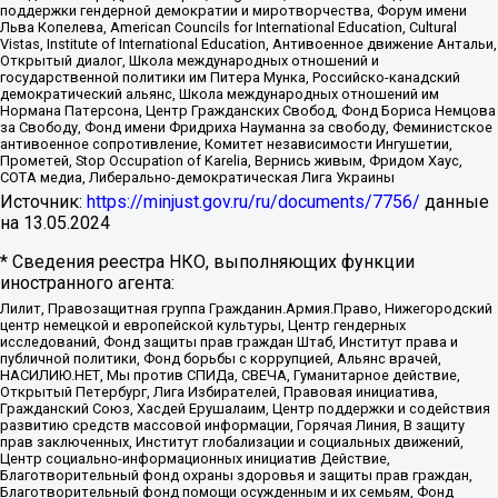
поддержки гендерной демократии и миротворчества, Форум имени
Льва Копелева, American Councils for International Education, Cultural
Vistas, Institute of International Education, Антивоенное движение Антальи,
Открытый диалог, Школа международных отношений и
государственной политики им Питера Мунка, Российско-канадский
демократический альянс, Школа международных отношений им
Нормана Патерсона, Центр Гражданских Свобод, Фонд Бориса Немцова
за Свободу, Фонд имени Фридриха Науманна за свободу, Феминистское
антивоенное сопротивление, Комитет независимости Ингушетии,
Прометей, Stop Occupation of Karelia, Вернись живым, Фридом Хаус,
СОТА медиа, Либерально-демократическая Лига Украины
Источник:
https://minjust.gov.ru/ru/documents/7756/
данные
на
13.05.2024
* Сведения реестра НКО, выполняющих функции
иностранного агента:
Лилит, Правозащитная группа Гражданин.Армия.Право, Нижегородский
центр немецкой и европейской культуры, Центр гендерных
исследований, Фонд защиты прав граждан Штаб, Институт права и
публичной политики, Фонд борьбы с коррупцией, Альянс врачей,
НАСИЛИЮ.НЕТ, Мы против СПИДа, СВЕЧА, Гуманитарное действие,
Открытый Петербург, Лига Избирателей, Правовая инициатива,
Гражданский Союз, Хасдей Ерушалаим, Центр поддержки и содействия
развитию средств массовой информации, Горячая Линия, В защиту
прав заключенных, Институт глобализации и социальных движений,
Центр социально-информационных инициатив Действие,
Благотворительный фонд охраны здоровья и защиты прав граждан,
Благотворительный фонд помощи осужденным и их семьям, Фонд