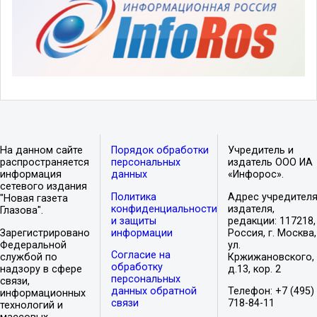
На данном сайте
Порядок обработки
Учредитель и
распространяется
персональных
издатель ООО ИА
информация
данных
«Инфорос».
сетевого издания
Политика
Адрес учредителя
"Новая газета
конфиденциальности
издателя,
Глазова".
и защиты
редакции: 117218,
Зарегистрировано
информации
Россия, г. Москва,
Федеральной
ул.
Согласие на
службой по
Кржижановского,
обработку
надзору в сфере
д.13, кор. 2
персональных
связи,
данных обратной
Телефон: +7 (495)
информационных
связи
718-84-11
технологий и