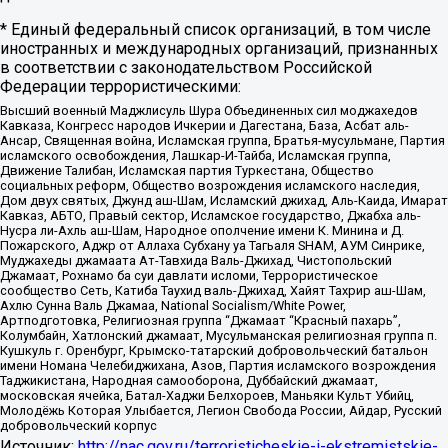
* Единый федеральный список организаций, в том числе
иностранных и международных организаций, признанных
в соответствии с законодательством Российской
Федерации террористическими:
Высший военный Маджлисуль Шура Объединенных сил моджахедов
Кавказа, Конгресс народов Ичкерии и Дагестана, База, Асбат аль-
Ансар, Священная война, Исламская группа, Братья-мусульмане, Партия
исламского освобождения, Лашкар-И-Тайба, Исламская группа,
Движение Талибан, Исламская партия Туркестана, Общество
социальных реформ, Общество возрождения исламского наследия,
Дом двух святых, Джунд аш-Шам, Исламский джихад, Аль-Каида, Имарат
Кавказ, АБТО, Правый сектор, Исламское государство, Джабха аль-
Нусра ли-Ахль аш-Шам, Народное ополчение имени К. Минина и Д.
Пожарского, Аджр от Аллаха Субхану уа Тагьаля SHAM, АУМ Синрике,
Муджахеды джамаата Ат-Тавхида Валь-Джихад, Чистопольский
Джамаат, Рохнамо ба суи давлати исломи, Террористическое
сообщество Сеть, Катиба Таухид валь-Джихад, Хайят Тахрир аш-Шам,
Ахлю Сунна Валь Джамаа, National Socialism/White Power,
Артподготовка, Религиозная группа “Джамаат “Красный пахарь”,
Колумбайн, Хатлонский джамаат, Мусульманская религиозная группа п.
Кушкуль г. Оренбург, Крымско-татарский добровольческий батальон
имени Номана Челебиджихана, Азов, Партия исламского возрождения
Таджикистана, Народная самооборона, Дуббайский джамаат,
московская ячейка, Батал-Хаджи Белхороев, Маньяки Культ Убийц,
Молодёжь Которая Улыбается, Легион Свобода России, Айдар, Русский
добровольческий корпус
Источник:
http://nac.gov.ru/terroristicheskie-i-ekstremistskie-