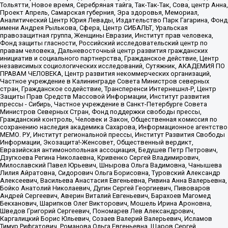
Тольятти, Новое время, Серебряная тайга, Так-Так-Так, Сова, центр Анна,
Проект Апрель, Самарская губерния, Эра здоровья, Мемориал,
Аналитический Центр Юрия Левады, Издательство Парк Гагарина, Фонд
имени Андрея Рылькова, Сфера, Центр СИБАЛЬТ, Уральская
правозащитная группа, Женщины Евразии, Институт прав человека,
Фонд защиты гласности, Российский исследовательский центр по
правам человека, Дальневосточный центр развития гражданских
инициатив и социального партнерства, Гражданское действие, Центр
независимых социологических исследований, Сутяжник, АКАДЕМИЯ ПО
ПРАВАМ ЧЕЛОВЕКА, Центр развития некоммерческих организаций,
Частное учреждение в Калининграде Совета Министров северных
стран, Гражданское содействие, Трансперенси Интернешнл-Р, Центр
Защиты Прав Средств Массовой Информации, Институт развития
прессы - Сибирь, Частное учреждение в Санкт-Петербурге Совета
Министров Северных Стран, Фонд поддержки свободы прессы,
Гражданский контроль, Человек и Закон, Общественная комиссия по
сохранению наследия академика Сахарова, Информационное агентство
МЕМО. РУ, Институт региональной прессы, Институт Развития Свободы
Информации, Экозащита!-Женсовет, Общественный вердикт,
Евразийская антимонопольная ассоциация, Бедушев Петр Петрович,
Дзугкоева Регина Николаевна, Кривенко Сергей Владимирович,
Милославский Павел Юрьевич, Шнырова Ольга Вадимовна, Чанышева
Лилия Айратовна, Сидорович Ольга Борисовна, Туровский Александр
Алексеевич, Васильева Анастасия Евгеньевна, Ривина Анна Валерьевна,
Бойко Анатолий Николаевич, Дугин Сергей Георгиевич, Пивоваров
Андрей Сергеевич, Аверин Виталий Евгеньевич, Барахоев Магомед
Бекханович, Шарипков Олег Викторович, Мошель Ирина Ароновна,
Шведов Григорий Сергеевич, Пономарев Лев Александрович,
Каргалицкий Борис Юльевич, Созаев Валерий Валерьевич, Исламов
Тимур Рифгатович, Романова Ольга Евгеньевна, Щаров Сергей