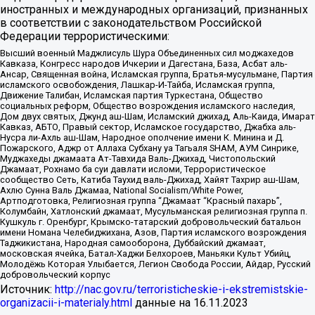
иностранных и международных организаций, признанных
в соответствии с законодательством Российской
Федерации террористическими:
Высший военный Маджлисуль Шура Объединенных сил моджахедов
Кавказа, Конгресс народов Ичкерии и Дагестана, База, Асбат аль-
Ансар, Священная война, Исламская группа, Братья-мусульмане, Партия
исламского освобождения, Лашкар-И-Тайба, Исламская группа,
Движение Талибан, Исламская партия Туркестана, Общество
социальных реформ, Общество возрождения исламского наследия,
Дом двух святых, Джунд аш-Шам, Исламский джихад, Аль-Каида, Имарат
Кавказ, АБТО, Правый сектор, Исламское государство, Джабха аль-
Нусра ли-Ахль аш-Шам, Народное ополчение имени К. Минина и Д.
Пожарского, Аджр от Аллаха Субхану уа Тагьаля SHAM, АУМ Синрике,
Муджахеды джамаата Ат-Тавхида Валь-Джихад, Чистопольский
Джамаат, Рохнамо ба суи давлати исломи, Террористическое
сообщество Сеть, Катиба Таухид валь-Джихад, Хайят Тахрир аш-Шам,
Ахлю Сунна Валь Джамаа, National Socialism/White Power,
Артподготовка, Религиозная группа “Джамаат “Красный пахарь”,
Колумбайн, Хатлонский джамаат, Мусульманская религиозная группа п.
Кушкуль г. Оренбург, Крымско-татарский добровольческий батальон
имени Номана Челебиджихана, Азов, Партия исламского возрождения
Таджикистана, Народная самооборона, Дуббайский джамаат,
московская ячейка, Батал-Хаджи Белхороев, Маньяки Культ Убийц,
Молодёжь Которая Улыбается, Легион Свобода России, Айдар, Русский
добровольческий корпус
Источник:
http://nac.gov.ru/terroristicheskie-i-ekstremistskie-
organizacii-i-materialy.html
данные на
16.11.2023