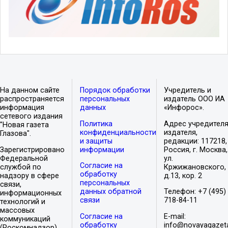
На данном сайте
Порядок обработки
Учредитель и
распространяется
персональных
издатель ООО ИА
информация
данных
«Инфорос».
сетевого издания
Политика
Адрес учредителя
"Новая газета
конфиденциальности
издателя,
Глазова".
и защиты
редакции: 117218,
Зарегистрировано
информации
Россия, г. Москва,
Федеральной
ул.
Согласие на
службой по
Кржижановского,
обработку
надзору в сфере
д.13, кор. 2
персональных
связи,
данных обратной
Телефон: +7 (495)
информационных
связи
718-84-11
технологий и
массовых
Согласие на
E-mail:
коммуникаций
обработку
info@novayagazet
(Роскомнадзор).