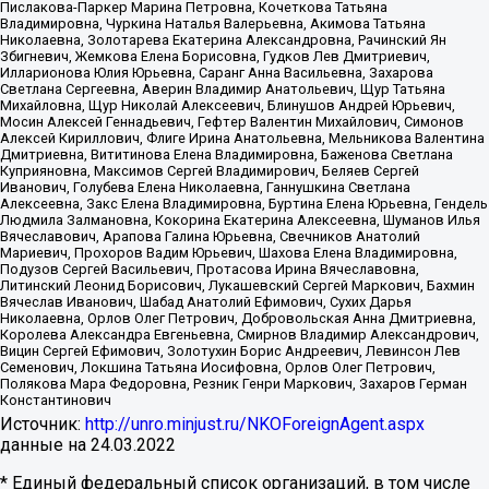
Пислакова-Паркер Марина Петровна, Кочеткова Татьяна
Владимировна, Чуркина Наталья Валерьевна, Акимова Татьяна
Николаевна, Золотарева Екатерина Александровна, Рачинский Ян
Збигневич, Жемкова Елена Борисовна, Гудков Лев Дмитриевич,
Илларионова Юлия Юрьевна, Саранг Анна Васильевна, Захарова
Светлана Сергеевна, Аверин Владимир Анатольевич, Щур Татьяна
Михайловна, Щур Николай Алексеевич, Блинушов Андрей Юрьевич,
Мосин Алексей Геннадьевич, Гефтер Валентин Михайлович, Симонов
Алексей Кириллович, Флиге Ирина Анатольевна, Мельникова Валентина
Дмитриевна, Вититинова Елена Владимировна, Баженова Светлана
Куприяновна, Максимов Сергей Владимирович, Беляев Сергей
Иванович, Голубева Елена Николаевна, Ганнушкина Светлана
Алексеевна, Закс Елена Владимировна, Буртина Елена Юрьевна, Гендель
Людмила Залмановна, Кокорина Екатерина Алексеевна, Шуманов Илья
Вячеславович, Арапова Галина Юрьевна, Свечников Анатолий
Мариевич, Прохоров Вадим Юрьевич, Шахова Елена Владимировна,
Подузов Сергей Васильевич, Протасова Ирина Вячеславовна,
Литинский Леонид Борисович, Лукашевский Сергей Маркович, Бахмин
Вячеслав Иванович, Шабад Анатолий Ефимович, Сухих Дарья
Николаевна, Орлов Олег Петрович, Добровольская Анна Дмитриевна,
Королева Александра Евгеньевна, Смирнов Владимир Александрович,
Вицин Сергей Ефимович, Золотухин Борис Андреевич, Левинсон Лев
Семенович, Локшина Татьяна Иосифовна, Орлов Олег Петрович,
Полякова Мара Федоровна, Резник Генри Маркович, Захаров Герман
Константинович
Источник:
http://unro.minjust.ru/NKOForeignAgent.aspx
данные на
24.03.2022
* Единый федеральный список организаций, в том числе