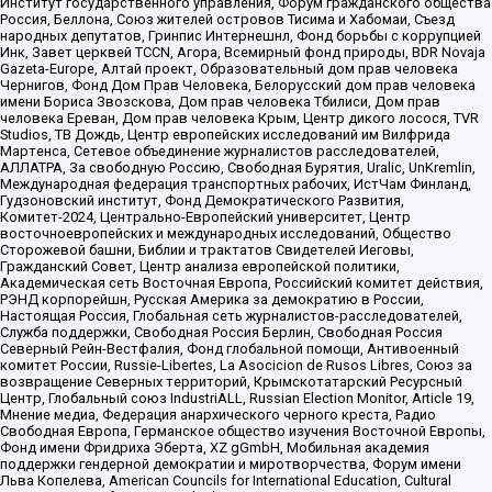
Институт государственного управления, Форум гражданского общества
Россия, Беллона, Союз жителей островов Тисима и Хабомаи, Съезд
народных депутатов, Гринпис Интернешнл, Фонд борьбы с коррупцией
Инк, Завет церквей TCCN, Агора, Всемирный фонд природы, BDR Novaja
Gazeta-Europe, Алтай проект, Образовательный дом прав человека
Чернигов, Фонд Дом Прав Человека, Белорусский дом прав человека
имени Бориса Звозскова, Дом прав человека Тбилиси, Дом прав
человека Ереван, Дом прав человека Крым, Центр дикого лосося, TVR
Studios, ТВ Дождь, Центр европейских исследований им Вилфрида
Мартенса, Сетевое объединение журналистов расследователей,
АЛЛАТРА, За свободную Россию, Свободная Бурятия, Uralic, UnKremlin,
Международная федерация транспортных рабочих, ИстЧам Финланд,
Гудзоновский институт, Фонд Демократического Развития,
Комитет-2024, Центрально-Европейский университет, Центр
восточноевропейских и международных исследований, Общество
Сторожевой башни, Библии и трактатов Свидетелей Иеговы,
Гражданский Совет, Центр анализа европейской политики,
Академическая сеть Восточная Европа, Российский комитет действия,
РЭНД корпорейшн, Русская Америка за демократию в России,
Настоящая Россия, Глобальная сеть журналистов-расследователей,
Служба поддержки, Свободная Россия Берлин, Свободная Россия
Северный Рейн-Вестфалия, Фонд глобальной помощи, Антивоенный
комитет России, Russie-Libertes, La Asocicion de Rusos Libres, Союз за
возвращение Северных территорий, Крымскотатарский Ресурсный
Центр, Глобальный союз IndustriALL, Russian Election Monitor, Article 19,
Мнение медиа, Федерация анархического черного креста, Радио
Свободная Европа, Германское общество изучения Восточной Европы,
Фонд имени Фридриха Эберта, XZ gGmbH, Мобильная академия
поддержки гендерной демократии и миротворчества, Форум имени
Льва Копелева, American Councils for International Education, Cultural