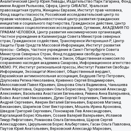
Аналитический Центр Юрия Левады, Издательство Парк Гагарина, Фонд
имени Андрея Рылькова, Сфера, Центр СИБАЛЬТ, Уральская
правозащитная группа, Женщины Евразии, Институт прав человека,
Фонд защиты гласности, Российский исследовательский центр по
правам человека, Дальневосточный центр развития гражданских
инициатив и социального партнерства, Гражданское действие, Центр
независимых социологических исследований, Сутяжник, АКАДЕМИЯ ПО
ПРАВАМ ЧЕЛОВЕКА, Центр развития некоммерческих организаций,
Частное учреждение в Калининграде Совета Министров северных
стран, Гражданское содействие, Трансперенси Интернешнл-Р, Центр
Защиты Прав Средств Массовой Информации, Институт развития
прессы - Сибирь, Частное учреждение в Санкт-Петербурге Совета
Министров Северных Стран, Фонд поддержки свободы прессы,
Гражданский контроль, Человек и Закон, Общественная комиссия по
сохранению наследия академика Сахарова, Информационное агентство
МЕМО. РУ, Институт региональной прессы, Институт Развития Свободы
Информации, Экозащита!-Женсовет, Общественный вердикт,
Евразийская антимонопольная ассоциация, Бедушев Петр Петрович,
Дзугкоева Регина Николаевна, Кривенко Сергей Владимирович,
Милославский Павел Юрьевич, Шнырова Ольга Вадимовна, Чанышева
Лилия Айратовна, Сидорович Ольга Борисовна, Туровский Александр
Алексеевич, Васильева Анастасия Евгеньевна, Ривина Анна Валерьевна,
Бойко Анатолий Николаевич, Дугин Сергей Георгиевич, Пивоваров
Андрей Сергеевич, Аверин Виталий Евгеньевич, Барахоев Магомед
Бекханович, Шарипков Олег Викторович, Мошель Ирина Ароновна,
Шведов Григорий Сергеевич, Пономарев Лев Александрович,
Каргалицкий Борис Юльевич, Созаев Валерий Валерьевич, Исламов
Тимур Рифгатович, Романова Ольга Евгеньевна, Щаров Сергей
Алексадрович, Цирульников Борис Альбертович, Гасан Ольга Павловна,
Паутов Юрий Анатольевич, Верховский Александр Маркович,