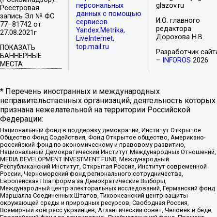
персональных
glazov.ru
Реестровая
данных с помощью
запись Эл № ФС
И.О. главного
сервисов
77–81742 от
редактора
Yandex.Metrika,
27.08.2021г
Дорохова Н.В.
LiveInternet,
top.mail.ru
ПОКАЗАТЬ
Разработчик сайт
БАННЕРНЫЕ
–
INFOROS
2026
МЕСТА
* Перечень иностранных и международных
неправительственных организаций, деятельность которых
признана нежелательной на территории Российской
Федерации:
Национальный фонд в поддержку демократии, Институт Открытое
Общество Фонд Содействия, Фонд Открытое общество, Американо-
российский фонд по экономическому и правовому развитию,
Национальный Демократический Институт Международных Отношений,
MEDIA DEVELOPMENT INVESTMENT FUND, Международный
Республиканский Институт, Открытая Россия, Институт современной
России, Черноморский фонд регионального сотрудничества,
Европейская Платформа за Демократические Выборы,
Международный центр электоральных исследований, Германский фонд
Маршалла Соединенных Штатов, Тихоокеанский центр защиты
окружающей среды и природных ресурсов, Свободная Россия,
Всемирный конгресс украинцев, Атлантический совет, Человек в беде,