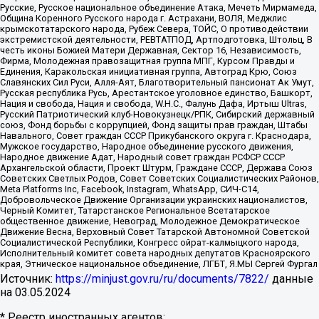
Русские, Русское национальное объединение Атака, Мечеть Мирмамеда,
Община Коренного Русского народа г. Астрахани, ВОЛЯ, Меджлис
крымскотатарского народа, Рубеж Севера, ТОЙС, О противодействии
экстремистской деятельности, РЕВТАТПОД, Артподготовка, Штольц, В
честь иконы Божией Матери Державная, Сектор 16, Независимость,
Фирма, Молодежная правозащитная группа МПГ, Курсом Правды и
Единения, Каракольская инициативная группа, Автоград Крю, Союз
Славянских Сил Руси, Алля-Аят, Благотворительный пансионат Ак Умут,
Русская республика Русь, Арестантское уголовное единство, Башкорт,
Нация и свобода, Нация и свобода, W.H.С., Фалунь Дафа, Иртыш Ultras,
Русский Патриотический клуб-Новокузнецк/РПК, Сибирский державный
союз, Фонд борьбы с коррупцией, Фонд защиты прав граждан, Штабы
Навального, Совет граждан СССР Прикубанского округа г. Краснодара,
Мужское государство, Народное объединение русского движения,
Народное движение Адат, Народный совет граждан РСФСР СССР
Архангельской области, Проект Штурм, Граждане СССР, Держава Союз
Советских Светлых Родов, Совет Советских Социалистических Районов,
Meta Platforms Inc, Facebook, Instagram, WhatsApp, СИЧ-С14,
Добровольческое Движение Организации украинских националистов,
Черный Комитет, Татарстанское Региональное Всетатарское
общественное движение, Невоград, Молодежное Демократическое
Движение Весна, Верховный Совет Татарской Автономной Советской
Социалистической Республики, Конгресс ойрат-калмыцкого народа,
Исполнительный комитет совета народных депутатов Красноярского
края, Этническое национальное объединение, ЛГБТ, Я.МЫ Сергей Фургал
Источник:
https://minjust.gov.ru/ru/documents/7822/
данные
на
03.05.2024
* Реестр иностранных агентов: