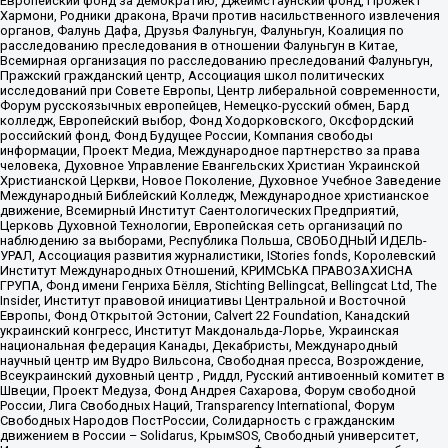
Европейский фонд за демократию, Джеймстаунский фонд, Прожект
Хармони, Родники дракона, Врачи против насильственного извлечения
органов, Фалунь Дафа, Друзья Фалуньгун, Фалуньгун, Коалиция по
расследованию преследования в отношении Фалуньгун в Китае,
Всемирная организация по расследованию преследований Фалуньгун,
Пражский гражданский центр, Ассоциация школ политических
исследований при Совете Европы, Центр либеральной современности,
Форум русскоязычных европейцев, Немецко-русский обмен, Бард
колледж, Европейский выбор, Фонд Ходорковского, Оксфордский
российский фонд, Фонд Будущее России, Компания свободы
информации, Проект Медиа, Международное партнерство за права
человека, Духовное Управление Евангельских Христиан Украинской
Христианской Церкви, Новое Поколение, Духовное Учебное Заведение
Международный Библейский Колледж, Международное христианское
движение, Всемирный Институт Саентологических Предприятий,
Церковь Духовной Технологии, Европейская сеть организаций по
наблюдению за выборами, Республика Польша, СВОБОДНЫЙ ИДЕЛЬ-
УРАЛ, Ассоциация развития журналистики, IStories fonds, Королевский
Институт Международных Отношений, КРИМСЬКА ПРАВОЗАХИСНА
ГРУПА, Фонд имени Генриха Бёлля, Stichting Bellingcat, Bellingcat Ltd, The
Insider, Институт правовой инициативы Центральной и Восточной
Европы, Фонд Открытой Эстонии, Calvert 22 Foundation, Канадский
украинский конгресс, Институт Макдональда-Лорье, Украинская
национальная федерация Канады, Декабристы, Международный
научный центр им Вудро Вильсона, Свободная пресса, Возрождение,
Всеукраинский духовный центр , Риддл, Русский антивоенный комитет в
Швеции, Проект Медуза, Фонд Андрея Сахарова, Форум свободной
России, Лига Свободных Наций, Transparеncy International, Форум
Свободных Народов ПостРоссии, Солидарность с гражданским
движением в России – Solidarus, КрымSOS, Свободный университет,