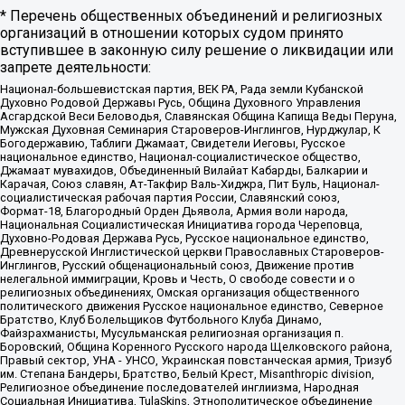
* Перечень общественных объединений и религиозных
организаций в отношении которых судом принято
вступившее в законную силу решение о ликвидации или
запрете деятельности:
Национал-большевистская партия, ВЕК РА, Рада земли Кубанской
Духовно Родовой Державы Русь, Община Духовного Управления
Асгардской Веси Беловодья, Славянская Община Капища Веды Перуна,
Мужская Духовная Семинария Староверов-Инглингов, Нурджулар, К
Богодержавию, Таблиги Джамаат, Свидетели Иеговы, Русское
национальное единство, Национал-социалистическое общество,
Джамаат мувахидов, Объединенный Вилайат Кабарды, Балкарии и
Карачая, Союз славян, Ат-Такфир Валь-Хиджра, Пит Буль, Национал-
социалистическая рабочая партия России, Славянский союз,
Формат-18, Благородный Орден Дьявола, Армия воли народа,
Национальная Социалистическая Инициатива города Череповца,
Духовно-Родовая Держава Русь, Русское национальное единство,
Древнерусской Инглистической церкви Православных Староверов-
Инглингов, Русский общенациональный союз, Движение против
нелегальной иммиграции, Кровь и Честь, О свободе совести и о
религиозных объединениях, Омская организация общественного
политического движения Русское национальное единство, Северное
Братство, Клуб Болельщиков Футбольного Клуба Динамо,
Файзрахманисты, Мусульманская религиозная организация п.
Боровский, Община Коренного Русского народа Щелковского района,
Правый сектор, УНА - УНСО, Украинская повстанческая армия, Тризуб
им. Степана Бандеры, Братство, Белый Крест, Misanthropic division,
Религиозное объединение последователей инглиизма, Народная
Социальная Инициатива, TulaSkins, Этнополитическое объединение