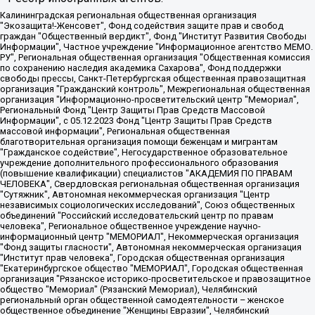
Калининградская региональная общественная организация "Экозащита!-Женсовет", Фонд содействия защите прав и свобод граждан "Общественный вердикт", Фонд "Институт Развития Свободы Информации", Частное учреждение "Информационное агентство МЕМО. РУ", Региональная общественная организация "Общественная комиссия по сохранению наследия академика Сахарова", Фонд поддержки свободы прессы, Санкт-Петербургская общественная правозащитная организация "Гражданский контроль", Межрегиональная общественная организация "Информационно-просветительский центр "Мемориал", Региональный Фонд "Центр Защиты Прав Средств Массовой Информации", с 05.12.2023 Фонд "Центр Защиты Прав Средств массовой информации", Региональная общественная благотворительная организация помощи беженцам и мигрантам "Гражданское содействие", Негосударственное образовательное учреждение дополнительного профессионального образования (повышение квалификации) специалистов "АКАДЕМИЯ ПО ПРАВАМ ЧЕЛОВЕКА", Свердловская региональная общественная организация "Сутяжник", Автономная некоммерческая организация "Центр независимых социологических исследований", Союз общественных объединений "Российский исследовательский центр по правам человека", Региональное общественное учреждение научно-информационный центр "МЕМОРИАЛ", Некоммерческая организация "Фонд защиты гласности", Автономная некоммерческая организация "Институт прав человека", Городская общественная организация "Екатеринбургское общество "МЕМОРИАЛ", Городская общественная организация "Рязанское историко-просветительское и правозащитное общество "Мемориал" (Рязанский Мемориал), Челябинский региональный орган общественной самодеятельности – женское общественное объединение "Женщины Евразии", Челябинский региональный орган общественной самодеятельности "Уральская правозащитная группа", Фонд содействия защите здоровья и социальной справедливости имени Андрея Рылькова, Автономная Некоммерческая Организация "Аналитический Центр Юрия Левады", Автономная некоммерческая организация социальной поддержки населения "Проект Апрель", Региональная общественная организация помощи женщинам и детям, находящимся в кризисной ситуации "Информационно-методический центр "Анна", Фонд содействия развитию массовых коммуникаций и правовому просвещению "Так-так-Так", Фонд содействия устойчивому развитию "Серебряная тайга", Свердловский региональный общественный фонд социальных проектов "Новое время", "Idel.Реалии", Кавказ.Реалии, Крым.Реалии, Телеканал Настоящее Время, Татаро-башкирская служба Радио Свобода (Azatliq Radiosi), Радио Свободная Европа/Радио Свобода (PCE/PC), "Сибирь.Реалии", "Фактограф", Благотворительный фонд помощи осужденным и их семьям, Автономная некоммерческая организация "Институт глобализации и социальных движений", Фонд "В защиту прав заключенных", Частное учреждение "Центр поддержки и содействия развитию средств массовой информации", Пензенский региональный общественный благотворительный фонд "Гражданский союз", "Север.Реалии", Некоммерческая организация Фонд "Правовая инициатива", Общество с ограниченной ответственностью "Радио Свободная Европа/Радио Свобода", Чешское информационное агентство "MEDIUM-ORIENT", Красноярская региональная общественная организация "Мы против СПИДа", Камалягин Денис Николаевич, Маркелов Сергей Евгеньевич, Пономарев Лев Александрович, Савицкая Людмила Алексеевна, Автономная некоммерческая организация "Центр по работе с проблемой насилия "НАСИЛИЮ.НЕТ", Межрегиональный профессиональный союз работников здравоохранения "Альянс врачей", Юридическое лицо, зарегистрированное в Латвийской Республике, SIA "Medusa Project" (регистрационный номер 40103797863, дата регистрации 10.06.2014), Некоммерческая организация "Фонд по борьбе с коррупцией", Автономная некоммерческая организация "Институт права и публичной политики", Баданин Роман Сергеевич, Гликин Максим Александрович, Железнова Мария Михайловна, Лукьянова Юлия Сергеевна, Маетная Елизавета Витальевна, Маняхин Петр Борисович, Чуракова Ольга Владимировна, Ярош Юлия Петровна, Юридическое лицо "The Insider SIA", зарегистрированное в Риге, Латвийская Республика (дата регистрации 26.06.2015), являющееся администратором доменного имени интернет-издания "The Insider SIA", https://theins.ru, Постернак Алексей Евгеньевич, Рубин Михаил Аркадьевич, Анин Роман Александрович, Юридическое лицо Istories fonds, зарегистрированное в Латвийской Республике (регистрационный номер 50008295751, дата регистрации 24.02.2020), Великовский Дмитрий Александрович, Долинина Ирина Николаевна, Мароховская Алеся Алексеевна, Шлейнов Роман Юрьевич, Шмагун Олеся Валентиновна, Общество с ограниченной ответственностью "Альтаир 2021", Общество с ограниченной ответственностью "Вега 2021", Общество с ограниченной ответственностью "Главный редактор 2021", Общество с ограниченной ответственностью "Ромашки монолит", Важенков Артем Валерьевич, Ивановская областная общественная организация "Центр гендерных исследований", Гурман Юрий Альбертович, Медиапроект "ОВД-Инфо", Егоров Владимир Владимирович, Жилинский Владимир Александрович, Общество с ограниченной ответственностью "ЗП", Иванова София Юрьевна, Карезина Инна Павловна, Кильтау Екатерина Викторовна, Петров Алексей Викторович, Пискунов Сергей Евгеньевич, Смирнов Сергей Сергеевич, Тихонов Михаил Сергеевич, Общество с ограниченной ответственностью "ЖУРНАЛИСТ-ИНОСТРАННЫЙ АГЕНТ", Арапова Галина Юрьевна, Вольтская Татьяна Анатольевна, Американская компания "Mason G.E.S. Anonymous Foundation" (США), являющаяся владельцем интернет-издания https://mnews.world/, Компания "Stichting Bellingcat", зарегистрированная в Нидерландах (дата регистрации 11.07.2018), Захаров Андрей Вячеславович, Клепиковская Екатерина Дмитриевна, Общество с ограниченной ответственностью "МЕМО", Перл Роман Александрович, Симонов Евгений Алексеевич, Соловьева Елена Анатольевна, Сотников Даниил Владимирович, Сурначева Елизавета Дмитриевна, Автономная некоммерческая организация по защите прав человека и информированию населения "Якутия – Наше Мнение", Общество с ограниченной ответственностью "Москоу диджитал медиа", с 26.01.2023 Общество с ограниченной ответственностью "Чайка Белые сады", Ветошкина Валерия Валерьевна, Заговора Максим Александрович, Межрегиональное общественное движение "Российская ЛГБТ - сеть", Оленичев Максим Владимирович, Павлов Иван Юрьевич, Скворцова Елена Сергеевна, Общество с ограниченной ответственностью "Как бы инагент", Кочетков Игорь Викторович, Общество с ограниченной ответственностью "Честные выборы", Еланчик Олег Александрович, Общество с ограниченной ответственностью "Нобелевский призыв", Гималова Регина Эмилевна, Григорьев Андрей Валерьевич, Григорьева Алина Александровна, Ассоциация по содействию защите прав призывников, альтернативнослужащих и военнослужащих "Правозащитная группа "Гражданин.Армия.Право", Хисамова Регина Фаритовна, Автономная некоммерческая организация по реализации социально-правовых программ "Лилит", Дальневосточное общественное движение "Маяк", Санкт-Петербургская ЛГБТ-инициативная группа "Выход", Инициативная группа ЛГБТ+ "Реверс", Алексеев Андрей Викторович, Бекбулатова Таисия Львовна, Беляев Иван Михайлович, Владыкина Елена Сергеевна, Гельман Марат Александрович, Никульшина Вероника Юрьевна, Толоконникова Надежда Андреевна, Шендерович Виктор Анатольевич, Общество с ограниченной ответственностью "Данное сообщение", Общество с ограниченной ответственностью Издательский дом "Новая глава", Айнбиндер Александра Александровна, Московский комьюнити-центр для ЛГБТ+инициатив, Благотворительный фонд развития филантропии, Deutsche Welle (Германия, Kurt-Schumacher-Strasse 3, 53113 Bonn), Борзунова Мария Михайловна, Воробьев Виктор Викторович, Голубева Анна Львовна, Константинова Алла Михайловна, Малкова Ирина Владимировна, Мурадов Мурад Абдулгалимович, Осетинская Елизавета Николаевна, Понасенков Евгений Николаевич, Ганапольский Матвей Юрьевич, Киселев Евгений Алексеевич, Борухович Ирина Григорьевна, Дремин Иван Тимофеевич, Дубровский Дмитрий Викторович, Красноярская региональная общественная организация поддержки и развития альтернативных образовательных технологий и межкультурных коммуникаций "ИНТЕРРА", Маяковская Екатерина Алексеевна, Фейгин Марк Захарович, Филимонов Андрей Викторович, Дзугкоева Регина Николаевна, Доброхотов Роман Александрович, Дудь Юрий Александрович, Елкин Сергей Владимирович, Кругликов Кирилл Игоревич, Сабунаева Мария Леонидовна, Семенов Алексей Владимирович, Шаинян Карен Багратович, Шульман Екатерина Михайловна, Асафьев Артур Валерьевич, Вахштайн Виктор Семенович, Венедиктов Алексей Алексеевич, Лушникова Екатерина Евгеньевна, Волков Леонид Михайлович, Невзоров Александр Глебович, Пархоменко Сергей Борисович, Сироткин Ярослав Николаевич, Кара-Мурза Владимир Владимирович, Баранова Наталья Владимировна, Гозман Леонид Яковлевич, Кагарлицкий Борис Юльевич, Климарев Михаил Валерьевич, Милов Владимир Станиславович, Автономная некоммерческая организация Краснодарский центр современного искусства "Типография", Моргенштерн Алишер Тагирович, Соболь Любовь Эдуардовна, Общество с ограниченной ответственностью "ЛИЗА НОРМ", Каспаров Гарри Кимович, Ходорковский Михаил Борисович, Общество с ограниченной ответственностью "Апрельские тезисы", Данилович Ирина Брониславовна, Кашин Олег Владимирович, Петров Николай Владимирович, Пивоваров Алексей Владимирович, Соколов Михаил Владимирович, Цветкова Юлия Владимировна, Чичваркин Евгений Александрович, Комитет против пыток/Команда против пыток, Общество с ограниченной ответственностью "Первый научный", Общество с ограниченной ответственностью "Вертолет и ко", Белоцерковская Вероника Борисовна, Кац Максим Евгеньевич, Лазарева Татьяна Юрьевна, Шаведдинов Руслан Табризович, Яшин Илья Валерьевич, Общество с ограниченной ответственностью "Иноагент ААВ", Алешковский Дмитрий Петрович, Альбац Евгения Марковна, Быков Дмитрий Львович, Галямина Юлия Евгеньевна, Лойко Сергей Леонидович, Мартынов Кирилл Константинович, Медведев Сергей Александрович, Крашенинников Федор Геннадиевич, Гордеева Катерина Вл