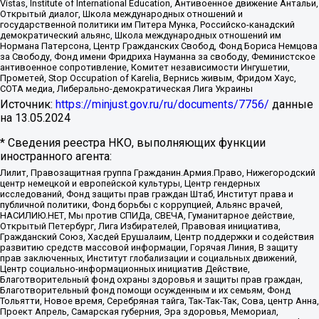
Vistas, Institute of International Education, Антивоенное движение Антальи,
Открытый диалог, Школа международных отношений и
государственной политики им Питера Мунка, Российско-канадский
демократический альянс, Школа международных отношений им
Нормана Патерсона, Центр Гражданских Свобод, Фонд Бориса Немцова
за Свободу, Фонд имени Фридриха Науманна за свободу, Феминистское
антивоенное сопротивление, Комитет независимости Ингушетии,
Прометей, Stop Occupation of Karelia, Вернись живым, Фридом Хаус,
СОТА медиа, Либерально-демократическая Лига Украины
Источник:
https://minjust.gov.ru/ru/documents/7756/
данные
на
13.05.2024
* Сведения реестра НКО, выполняющих функции
иностранного агента:
Лилит, Правозащитная группа Гражданин.Армия.Право, Нижегородский
центр немецкой и европейской культуры, Центр гендерных
исследований, Фонд защиты прав граждан Штаб, Институт права и
публичной политики, Фонд борьбы с коррупцией, Альянс врачей,
НАСИЛИЮ.НЕТ, Мы против СПИДа, СВЕЧА, Гуманитарное действие,
Открытый Петербург, Лига Избирателей, Правовая инициатива,
Гражданский Союз, Хасдей Ерушалаим, Центр поддержки и содействия
развитию средств массовой информации, Горячая Линия, В защиту
прав заключенных, Институт глобализации и социальных движений,
Центр социально-информационных инициатив Действие,
Благотворительный фонд охраны здоровья и защиты прав граждан,
Благотворительный фонд помощи осужденным и их семьям, Фонд
Тольятти, Новое время, Серебряная тайга, Так-Так-Так, Сова, центр Анна,
Проект Апрель, Самарская губерния, Эра здоровья, Мемориал,