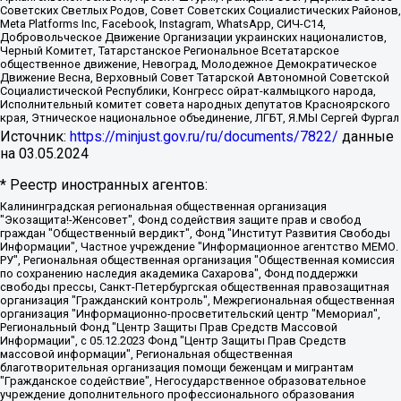
Советских Светлых Родов, Совет Советских Социалистических Районов,
Meta Platforms Inc, Facebook, Instagram, WhatsApp, СИЧ-С14,
Добровольческое Движение Организации украинских националистов,
Черный Комитет, Татарстанское Региональное Всетатарское
общественное движение, Невоград, Молодежное Демократическое
Движение Весна, Верховный Совет Татарской Автономной Советской
Социалистической Республики, Конгресс ойрат-калмыцкого народа,
Исполнительный комитет совета народных депутатов Красноярского
края, Этническое национальное объединение, ЛГБТ, Я.МЫ Сергей Фургал
Источник:
https://minjust.gov.ru/ru/documents/7822/
данные
на
03.05.2024
* Реестр иностранных агентов:
Калининградская региональная общественная организация "Экозащита!-Женсовет", Фонд содействия защите прав и свобод граждан "Общественный вердикт", Фонд "Институт Развития Свободы Информации", Частное учреждение "Информационное агентство МЕМО. РУ", Региональная общественная организация "Общественная комиссия по сохранению наследия академика Сахарова", Фонд поддержки свободы прессы, Санкт-Петербургская общественная правозащитная организация "Гражданский контроль", Межрегиональная общественная организация "Информационно-просветительский центр "Мемориал", Региональный Фонд "Центр Защиты Прав Средств Массовой Информации", с 05.12.2023 Фонд "Центр Защиты Прав Средств массовой информации", Региональная общественная благотворительная организация помощи беженцам и мигрантам "Гражданское содействие", Негосударственное образовательное учреждение дополнительного профессионального образования (повышение квалификации) специалистов "АКАДЕМИЯ ПО ПРАВАМ ЧЕЛОВЕКА", Свердловская региональная общественная организация "Сутяжник", Автономная некоммерческая организация "Центр независимых социологических исследований", Союз общественных объединений "Российский исследовательский центр по правам человека", Региональное общественное учреждение научно-информационный центр "МЕМОРИАЛ", Некоммерческая организация "Фонд защиты гласности", Автономная некоммерческая организация "Институт прав человека", Городская общественная организация "Екатеринбургское общество "МЕМОРИАЛ", Городская общественная организация "Рязанское историко-просветительское и правозащитное общество "Мемориал" (Рязанский Мемориал), Челябинский региональный орган общественной самодеятельности – женское общественное объединение "Женщины Евразии", Челябинский региональный орган общественной самодеятельности "Уральская правозащитная группа", Фонд содействия защите здоровья и социальной справедливости имени Андрея Рылькова, Автономная Некоммерческая Организация "Аналитический Центр Юрия Левады", Автономная некоммерческая организация социальной поддержки населения "Проект Апрель", Региональная общественная организация помощи женщинам и детям, находящимся в кризисной ситуации "Информационно-методический центр "Анна", Фонд содействия развитию массовых коммуникаций и правовому просвещению "Так-так-Так", Фонд содействия устойчивому развитию "Серебряная тайга", Свердловский региональный общественный фонд социальных проектов "Новое время", "Idel.Реалии", Кавказ.Реалии, Крым.Реалии, Телеканал Настоящее Время, Татаро-башкирская служба Радио Свобода (Azatliq Radiosi), Радио Свободная Европа/Радио Свобода (PCE/PC), "Сибирь.Реалии", "Фактограф", Благотворительный фонд помощи осужденным и их семьям, Автономная некоммерческая организация "Институт глобализации и социальных движений", Фонд "В защиту прав заключенных", Частное учреждение "Центр поддержки и содействия развитию средств массовой информации", Пензенский региональный общественный благотворительный фонд "Гражданский союз", "Север.Реалии", Некоммерческая организация Фонд "Правовая инициатива", Общество с ограниченной ответственностью "Радио Свободная Европа/Радио Свобода", Чешское информационное агентство "MEDIUM-ORIENT", Красноярская региональная общественная организация "Мы против СПИДа", Камалягин Денис Николаевич, Маркелов Сергей Евгеньевич, Пономарев Лев Александрович, Савицкая Людмила Алексеевна, Автономная некоммерческая организация "Центр по работе с проблемой насилия "НАСИЛИЮ.НЕТ", Межрегиональный профессиональный союз работников здравоохранения "Альянс врачей", Юридическое лицо, зарегистрированное в Латвийской Республике, SIA "Medusa Project" (регистрационный номер 40103797863, дата регистрации 10.06.2014), Некоммерческая организация "Фонд по борьбе с коррупцией", Автономная некоммерческая организация "Институт права и публичной политики", Баданин Роман Сергеевич, Гликин Максим Александрович, Железнова Мария Михайловна, Лукьянова Юлия Сергеевна, Маетная Елизавета Витальевна, Маняхин Петр Борисович, Чуракова Ольга Владимировна, Ярош Юлия Петровна, Юридическое лицо "The Insider SIA", зарегистрированное в Риге, Латвийская Республика (дата регистрации 26.06.2015), являющееся администратором доменного имени интернет-издания "The Insider SIA", https://theins.ru, Постернак Алексей Евгеньевич, Рубин Михаил Аркадьевич, Анин Роман Александрович, Юридическое лицо Istories fonds, зарегистрированное в Латвийской Республике (регистрационный номер 50008295751, дата регистрации 24.02.2020), Великовский Дмитрий Александрович, Долинина Ирина Николаевна, Мароховская Алеся Алексеевна, Шлейнов Роман Юрьевич, Шмагун Олеся Валентиновна, Общество с ограниченной ответственностью "Альтаир 2021", Общество с ограниченной ответственностью "Вега 2021", Общество с ограниченной ответственностью "Главный редактор 2021", Общество с ограниченной ответственностью "Ромашки монолит", Важенков Артем Валерьевич, Ивановская областная общественная организация "Центр гендерных исследований", Гурман Юрий Альбертович, Медиапроект "ОВД-Инфо", Егоров Владимир Владимирович, Жилинский Владимир Александрович, Общество с ограниченной ответственностью "ЗП", Иванова София Юрьевна, Карезина Инна Павловна, Кильтау Екатерина Викторовна, Петров Алексей Викторович, Пискунов Сергей Евгеньевич, Смирнов Сергей Сергеевич, Тихонов Михаил Сергеевич, Общество с ограниченной ответственностью "ЖУРНАЛИСТ-ИНОСТРАННЫЙ АГЕНТ", Арапова Галина Юрьевна, Вольтская Татьяна Анатольевна, Американская компания "Mason G.E.S. Anonymous Foundation" (США), являющаяся владельцем интернет-издания https://mnews.world/, Компания "Stichting Bellingcat", зарегистрированная в Нидерландах (дата регистрации 11.07.2018), Захаров Андрей Вячеславович, Клепиковская Екатерина Дмитриевна, Общество с ограниченной ответственностью "МЕМО", Перл Роман Александрович, Симонов Евгений Алексеевич, Соловьева Елена Анатольевна, Сотников Даниил Владимирович, Сурначева Елизавета Дмитриевна, Автономная некоммерческая организация по защите прав человека и информированию населения "Якутия – Наше Мнение", Общество с ограниченной ответственностью "Москоу диджитал медиа", с 26.01.2023 Общество с ограниченной ответственностью "Чайка Белые сады", Ветошкина Валерия Валерьевна, Заговора Максим Александрович, Межрегиональное общественное движение "Российская ЛГБТ - сеть", Оленичев Максим Владимирович, Павлов Иван Юрьевич, Скворцова Елена Сергеевна, Общество с ограниченной ответственностью "Как бы инагент", Кочетков Игорь Викторович, Общество с ограниченной ответственностью "Честные выборы", Еланчик Олег Александрович, Общество с ограниченной ответственностью "Нобелевский призыв", Гималова Регина Эмилевна, Григорьев Андрей Валерьевич, Григорьева Алина Александровна, Ассоциация по содействию защите прав призывников, альтернативнослужащих и военнослужащих "Правозащитная группа "Гражданин.Армия.Право", Хисамова Регина Фаритовна, Автономная некоммерческая организация по реализации социально-правовых программ "Лилит", Дальневосточное общественное движение "Маяк", Санкт-Петербургская ЛГБТ-инициативная группа "Выход", Инициативная группа ЛГБТ+ "Реверс", Алексеев Андрей Викторович, Бекбулатова Таисия Львовна, Беляев Иван Михайлович, Владыкина Елена Сергеевна, Гельман Марат Александрович, Никульшина Вероника Юрьевна, Толоконникова Надежда Андреевна, Шендерович Виктор Анатольевич, Общество с ограниченной ответственностью "Данное сообщение", Общество с ограниченной ответственностью Издательский дом "Новая глава", Айнбиндер Александра Александровна, Московский комьюнити-центр для ЛГБТ+инициатив, Благотворительный фонд развития филантропии, Deutsche Welle (Германия, Kurt-Schumacher-Strasse 3, 53113 Bonn), Борзунова Мария Михайловна, Воробьев Виктор Викторович, Голубева Анна Львовна, Константинова Алла Михайловна, Малкова Ирина Владимировна, Мурадов Мурад Абдулгалимович, Осетинская Елизавета Николаевна, Понасенков Евгений Николаевич, Ганапольский Матвей Юрьевич, Киселев Евгений Алексеевич, Борухович Ирина Григорьевна, Дремин Иван Тимофеевич, Дубровский Дмитрий Викторович, Красноярская региональная общественная организация поддержки и развития альтернативных образовательных технологий и межкультурных коммуникаций "ИНТЕРРА", Маяковская Екатерина Алексеевна, Фейгин Марк Захарович, Филимонов Андрей Викторович, Дзугкоева Регина Николаевна, Доброхотов Роман Александрович, Дудь Юрий Александрович, Елкин Сергей Владимирович, Кругликов Кирилл Игоревич, Сабунаева Мария Леонидовна, Семенов Алексей Владимирович, Шаинян Карен Багратович, Шульман Екатерина Михайловна, Асафьев Артур Валерьевич, Вахштайн Виктор Семенович, Венедиктов Алексей Алексеевич, Лушникова Екатерина Евгеньевна, Волков Леонид Михайлович, Невзоров Александр Глебович, Пархоменко Сергей Борисович, Сироткин Ярослав Николаевич, Кара-Мурза Владимир Владимирович, Баранова Наталья Владимировна, Гозман Леонид Яковлевич, Кагарлицкий Борис Юльевич, Климарев Михаил Валерьевич, Милов Владимир Станиславович, Автономная некоммерческая организация Краснодарский центр современного искусства "Типография", Моргенштерн Алишер Тагирович, Соболь Любовь Эдуардовна, Общество с ограниченной ответственностью "ЛИЗА НОРМ", Каспаров Гарри Кимович, Ходорковский Михаил Борисович, Общество с ограниченной ответственностью "Апрельские тезисы", Данилович Ирина Брониславовна, Кашин Олег Владимирович, Петров Николай Владимирович, Пивоваров Алексей Владимирович, Соколов Михаил Владимирович, Цветкова Юлия Владимировна, Чичваркин Евгений Александрович, Комитет против пыток/Команда против пыток, Общество с ограниченной ответственностью "Первый научный", Общество с ограниченной ответственностью "Вертолет и ко", Белоцерковская Вероника Борисовна, Кац Максим Евгеньевич, Лазарева Татьяна Юрьевна, Шаведдинов Руслан Табризович, Яшин Илья Валерьевич, Общество с ограниченной ответственностью "Иноагент ААВ", Алешковский Дмитрий Петрович, Альбац Евгения Марковна, Быков Дмитрий Львович, Галямина Юлия Евгеньевна, Лойко Сергей Леонидович, Мартынов Кирилл Константинович, Медведев Сергей Александрович, Крашенинников Федор Геннадиевич, Гордеева Катерина Вл