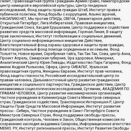
Лилит, Правозащитная группа Гражданин.Армия.Право, Нижегородский
центр немецкой и европейской культуры, Центр гендерных
исследований, Фонд защиты прав граждан Штаб, Институт права и
публичной политики, Фонд борьбы с коррупцией, Альянс врачей,
НАСИЛИЮ.НЕТ, Мы против СПИДа, СВЕЧА, Гуманитарное действие,
Открытый Петербург, Лига Избирателей, Правовая инициатива,
Гражданский Союз, Хасдей Ерушалаим, Центр поддержки и содействия
развитию средств массовой информации, Горячая Линия, В защиту
прав заключенных, Институт глобализации и социальных движений,
Центр социально-информационных инициатив Действие,
Благотворительный фонд охраны здоровья и защиты прав граждан,
Благотворительный фонд помощи осужденным и их семьям, Фонд
Тольятти, Новое время, Серебряная тайга, Так-Так-Так, Сова, центр Анна,
Проект Апрель, Самарская губерния, Эра здоровья, Мемориал,
Аналитический Центр Юрия Левады, Издательство Парк Гагарина, Фонд
имени Андрея Рылькова, Сфера, Центр СИБАЛЬТ, Уральская
правозащитная группа, Женщины Евразии, Институт прав человека,
Фонд защиты гласности, Российский исследовательский центр по
правам человека, Дальневосточный центр развития гражданских
инициатив и социального партнерства, Гражданское действие, Центр
независимых социологических исследований, Сутяжник, АКАДЕМИЯ ПО
ПРАВАМ ЧЕЛОВЕКА, Центр развития некоммерческих организаций,
Частное учреждение в Калининграде Совета Министров северных
стран, Гражданское содействие, Трансперенси Интернешнл-Р, Центр
Защиты Прав Средств Массовой Информации, Институт развития
прессы - Сибирь, Частное учреждение в Санкт-Петербурге Совета
Министров Северных Стран, Фонд поддержки свободы прессы,
Гражданский контроль, Человек и Закон, Общественная комиссия по
сохранению наследия академика Сахарова, Информационное агентство
МЕМО. РУ, Институт региональной прессы, Институт Развития Свободы