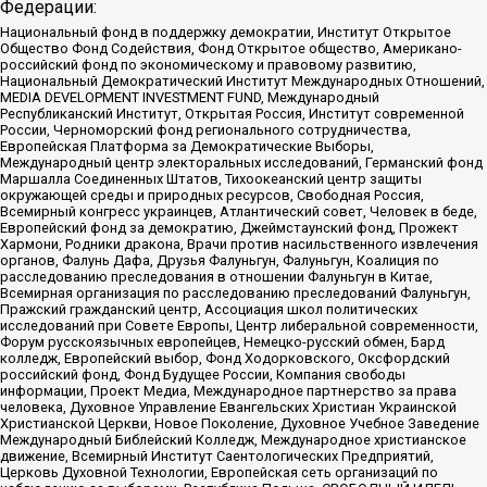
Федерации:
Национальный фонд в поддержку демократии, Институт Открытое
Общество Фонд Содействия, Фонд Открытое общество, Американо-
российский фонд по экономическому и правовому развитию,
Национальный Демократический Институт Международных Отношений,
MEDIA DEVELOPMENT INVESTMENT FUND, Международный
Республиканский Институт, Открытая Россия, Институт современной
России, Черноморский фонд регионального сотрудничества,
Европейская Платформа за Демократические Выборы,
Международный центр электоральных исследований, Германский фонд
Маршалла Соединенных Штатов, Тихоокеанский центр защиты
окружающей среды и природных ресурсов, Свободная Россия,
Всемирный конгресс украинцев, Атлантический совет, Человек в беде,
Европейский фонд за демократию, Джеймстаунский фонд, Прожект
Хармони, Родники дракона, Врачи против насильственного извлечения
органов, Фалунь Дафа, Друзья Фалуньгун, Фалуньгун, Коалиция по
расследованию преследования в отношении Фалуньгун в Китае,
Всемирная организация по расследованию преследований Фалуньгун,
Пражский гражданский центр, Ассоциация школ политических
исследований при Совете Европы, Центр либеральной современности,
Форум русскоязычных европейцев, Немецко-русский обмен, Бард
колледж, Европейский выбор, Фонд Ходорковского, Оксфордский
российский фонд, Фонд Будущее России, Компания свободы
информации, Проект Медиа, Международное партнерство за права
человека, Духовное Управление Евангельских Христиан Украинской
Христианской Церкви, Новое Поколение, Духовное Учебное Заведение
Международный Библейский Колледж, Международное христианское
движение, Всемирный Институт Саентологических Предприятий,
Церковь Духовной Технологии, Европейская сеть организаций по