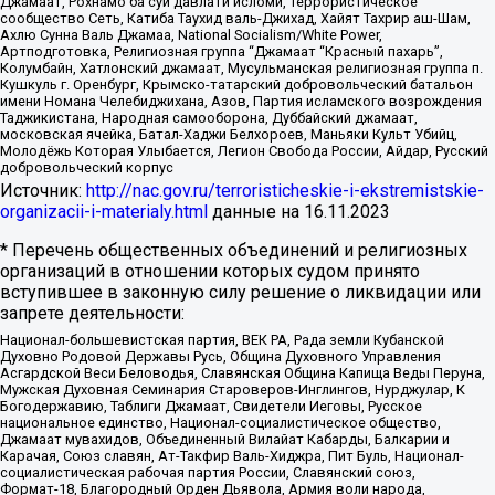
Джамаат, Рохнамо ба суи давлати исломи, Террористическое
сообщество Сеть, Катиба Таухид валь-Джихад, Хайят Тахрир аш-Шам,
Ахлю Сунна Валь Джамаа, National Socialism/White Power,
Артподготовка, Религиозная группа “Джамаат “Красный пахарь”,
Колумбайн, Хатлонский джамаат, Мусульманская религиозная группа п.
Кушкуль г. Оренбург, Крымско-татарский добровольческий батальон
имени Номана Челебиджихана, Азов, Партия исламского возрождения
Таджикистана, Народная самооборона, Дуббайский джамаат,
московская ячейка, Батал-Хаджи Белхороев, Маньяки Культ Убийц,
Молодёжь Которая Улыбается, Легион Свобода России, Айдар, Русский
добровольческий корпус
Источник:
http://nac.gov.ru/terroristicheskie-i-ekstremistskie-
organizacii-i-materialy.html
данные на
16.11.2023
* Перечень общественных объединений и религиозных
организаций в отношении которых судом принято
вступившее в законную силу решение о ликвидации или
запрете деятельности:
Национал-большевистская партия, ВЕК РА, Рада земли Кубанской
Духовно Родовой Державы Русь, Община Духовного Управления
Асгардской Веси Беловодья, Славянская Община Капища Веды Перуна,
Мужская Духовная Семинария Староверов-Инглингов, Нурджулар, К
Богодержавию, Таблиги Джамаат, Свидетели Иеговы, Русское
национальное единство, Национал-социалистическое общество,
Джамаат мувахидов, Объединенный Вилайат Кабарды, Балкарии и
Карачая, Союз славян, Ат-Такфир Валь-Хиджра, Пит Буль, Национал-
социалистическая рабочая партия России, Славянский союз,
Формат-18, Благородный Орден Дьявола, Армия воли народа,