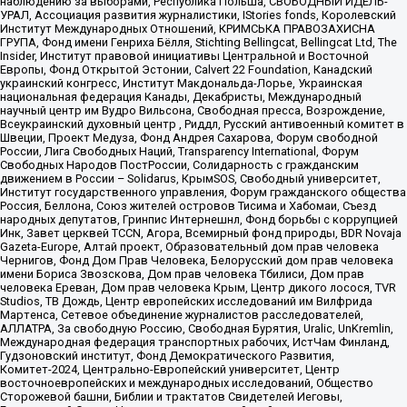
наблюдению за выборами, Республика Польша, СВОБОДНЫЙ ИДЕЛЬ-
УРАЛ, Ассоциация развития журналистики, IStories fonds, Королевский
Институт Международных Отношений, КРИМСЬКА ПРАВОЗАХИСНА
ГРУПА, Фонд имени Генриха Бёлля, Stichting Bellingcat, Bellingcat Ltd, The
Insider, Институт правовой инициативы Центральной и Восточной
Европы, Фонд Открытой Эстонии, Calvert 22 Foundation, Канадский
украинский конгресс, Институт Макдональда-Лорье, Украинская
национальная федерация Канады, Декабристы, Международный
научный центр им Вудро Вильсона, Свободная пресса, Возрождение,
Всеукраинский духовный центр , Риддл, Русский антивоенный комитет в
Швеции, Проект Медуза, Фонд Андрея Сахарова, Форум свободной
России, Лига Свободных Наций, Transparеncy International, Форум
Свободных Народов ПостРоссии, Солидарность с гражданским
движением в России – Solidarus, КрымSOS, Свободный университет,
Институт государственного управления, Форум гражданского общества
Россия, Беллона, Союз жителей островов Тисима и Хабомаи, Съезд
народных депутатов, Гринпис Интернешнл, Фонд борьбы с коррупцией
Инк, Завет церквей TCCN, Агора, Всемирный фонд природы, BDR Novaja
Gazeta-Europe, Алтай проект, Образовательный дом прав человека
Чернигов, Фонд Дом Прав Человека, Белорусский дом прав человека
имени Бориса Звозскова, Дом прав человека Тбилиси, Дом прав
человека Ереван, Дом прав человека Крым, Центр дикого лосося, TVR
Studios, ТВ Дождь, Центр европейских исследований им Вилфрида
Мартенса, Сетевое объединение журналистов расследователей,
АЛЛАТРА, За свободную Россию, Свободная Бурятия, Uralic, UnKremlin,
Международная федерация транспортных рабочих, ИстЧам Финланд,
Гудзоновский институт, Фонд Демократического Развития,
Комитет-2024, Центрально-Европейский университет, Центр
восточноевропейских и международных исследований, Общество
Сторожевой башни, Библии и трактатов Свидетелей Иеговы,