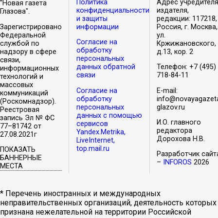
Политика
Адрес учредителя
"Новая газета
конфиденциальности
издателя,
Глазова".
и защиты
редакции: 117218,
Зарегистрировано
информации
Россия, г. Москва,
Федеральной
ул.
Согласие на
службой по
Кржижановского,
обработку
надзору в сфере
д.13, кор. 2
персональных
связи,
данных обратной
Телефон: +7 (495)
информационных
связи
718-84-11
технологий и
массовых
Согласие на
E-mail:
коммуникаций
обработку
info@novayagazet
(Роскомнадзор).
персональных
glazov.ru
Реестровая
данных с помощью
запись Эл № ФС
И.О. главного
сервисов
77–81742 от
редактора
Yandex.Metrika,
27.08.2021г
Дорохова Н.В.
LiveInternet,
top.mail.ru
ПОКАЗАТЬ
Разработчик сайт
БАННЕРНЫЕ
–
INFOROS
2026
МЕСТА
* Перечень иностранных и международных
неправительственных организаций, деятельность которых
признана нежелательной на территории Российской