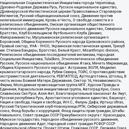
Национальная Социалистическая Инициатива города Череповца,
Духовно-Родовая Держава Русь, Русское национальное единство,
Древнерусской Инглистической церкви Православных Староверов-
Инглингов, Русский общенациональный союз, Движение против
нелегальной иммиграции, Кровь и Честь, О свободе совести и о
религиозных объединениях, Омская организация общественного
политического движения Русское национальное единство, Северное
Братство, Клуб Болельщиков Футбольного Клуба Динамо,
Файзрахманисты, Мусульманская религиозная организация п.
Боровский, Община Коренного Русского народа Щелковского района,
Правый сектор, УНА - УНСО, Украинская повстанческая армия, Тризуб
им. Степана Бандеры, Братство, Белый Крест, Misanthropic division,
Религиозное объединение последователей инглиизма, Народная
Социальная Инициатива, TulaSkins, Этнополитическое объединение
Русские, Русское национальное объединение Атака, Мечеть Мирмамеда,
Община Коренного Русского народа г. Астрахани, ВОЛЯ, Меджлис
крымскотатарского народа, Рубеж Севера, ТОЙС, О противодействии
экстремистской деятельности, РЕВТАТПОД, Артподготовка, Штольц, В
честь иконы Божией Матери Державная, Сектор 16, Независимость,
Фирма, Молодежная правозащитная группа МПГ, Курсом Правды и
Единения, Каракольская инициативная группа, Автоград Крю, Союз
Славянских Сил Руси, Алля-Аят, Благотворительный пансионат Ак Умут,
Русская республика Русь, Арестантское уголовное единство, Башкорт,
Нация и свобода, Нация и свобода, W.H.С., Фалунь Дафа, Иртыш Ultras,
Русский Патриотический клуб-Новокузнецк/РПК, Сибирский державный
союз, Фонд борьбы с коррупцией, Фонд защиты прав граждан, Штабы
Навального, Совет граждан СССР Прикубанского округа г. Краснодара,
Мужское государство, Народное объединение русского движения,
Народное движение Адат, Народный совет граждан РСФСР СССР
Архангельской области, Проект Штурм, Граждане СССР, Держава Союз