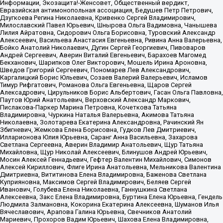
Информации, Экозащита!-Женсовет, Общественный вердикт,
Евразийская антимонопольная ассоциация, Бедушев Петр Петрович,
Дзугкоева Регина Николаевна, Кривенко Сергей Владимирович,
Милославский Павел Юрьевич, Шнырова Ольга Вадимовна, Чанышева
Лилия Айратовна, Сидорович Ольга Борисовна, Туровский Александр
Алексеевич, Васильева Анастасия Евгеньевна, Ривина Анна Валерьевна,
Бойко Анатолий Николаевич, Дугин Сергей Георгиевич, Пивоваров
Андрей Сергеевич, Аверин Виталий Евгеньевич, Барахоев Магомед
Бекханович, Шарипков Олег Викторович, Мошель Ирина Ароновна,
Шведов Григорий Сергеевич, Пономарев Лев Александрович,
Каргалицкий Борис Юльевич, Созаев Валерий Валерьевич, Исламов
Тимур Рифгатович, Романова Ольга Евгеньевна, Щаров Сергей
Алексадрович, Цирульников Борис Альбертович, Гасан Ольга Павловна,
Паутов Юрий Анатольевич, Верховский Александр Маркович,
Пислакова-Паркер Марина Петровна, Кочеткова Татьяна
Владимировна, Чуркина Наталья Валерьевна, Акимова Татьяна
Николаевна, Золотарева Екатерина Александровна, Рачинский Ян
Збигневич, Жемкова Елена Борисовна, Гудков Лев Дмитриевич,
Илларионова Юлия Юрьевна, Саранг Анна Васильевна, Захарова
Светлана Сергеевна, Аверин Владимир Анатольевич, Щур Татьяна
Михайловна, Щур Николай Алексеевич, Блинушов Андрей Юрьевич,
Мосин Алексей Геннадьевич, Гефтер Валентин Михайлович, Симонов
Алексей Кириллович, Флиге Ирина Анатольевна, Мельникова Валентина
Дмитриевна, Вититинова Елена Владимировна, Баженова Светлана
Куприяновна, Максимов Сергей Владимирович, Беляев Сергей
Иванович, Голубева Елена Николаевна, Ганнушкина Светлана
Алексеевна, Закс Елена Владимировна, Буртина Елена Юрьевна, Гендель
Людмила Залмановна, Кокорина Екатерина Алексеевна, Шуманов Илья
Вячеславович, Арапова Галина Юрьевна, Свечников Анатолий
Мариевич, Прохоров Вадим Юрьевич, Шахова Елена Владимировна,