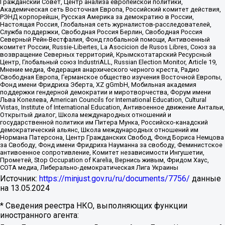
Гражданский Совет, Центр анализа европейской политики,
Академическая сеть Восточная Европа, Российский комитет действия,
РЭНД корпорейшн, Русская Америка за демократию в России,
Настоящая Россия, Глобальная сеть журналистов-расследователей,
Служба поддержки, Свободная Россия Берлин, Свободная Россия
Северный Рейн-Вестфалия, Фонд глобальной помощи, Антивоенный
комитет России, Russie-Libertes, La Asocicion de Rusos Libres, Союз за
возвращение Северных территорий, Крымскотатарский Ресурсный
Центр, Глобальный союз IndustriALL, Russian Election Monitor, Article 19,
Мнение медиа, Федерация анархического черного креста, Радио
Свободная Европа, Германское общество изучения Восточной Европы,
Фонд имени Фридриха Эберта, XZ gGmbH, Мобильная академия
поддержки гендерной демократии и миротворчества, Форум имени
Льва Копелева, American Councils for International Education, Cultural
Vistas, Institute of International Education, Антивоенное движение Антальи,
Открытый диалог, Школа международных отношений и
государственной политики им Питера Мунка, Российско-канадский
демократический альянс, Школа международных отношений им
Нормана Патерсона, Центр Гражданских Свобод, Фонд Бориса Немцова
за Свободу, Фонд имени Фридриха Науманна за свободу, Феминистское
антивоенное сопротивление, Комитет независимости Ингушетии,
Прометей, Stop Occupation of Karelia, Вернись живым, Фридом Хаус,
СОТА медиа, Либерально-демократическая Лига Украины
Источник:
https://minjust.gov.ru/ru/documents/7756/
данные
на
13.05.2024
* Сведения реестра НКО, выполняющих функции
иностранного агента: