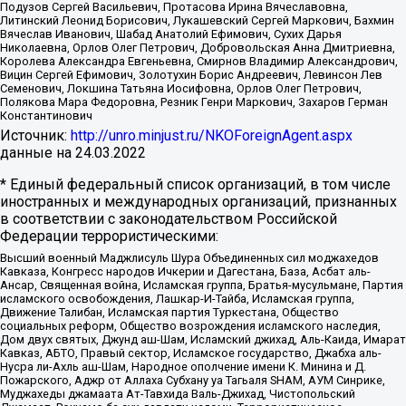
Подузов Сергей Васильевич, Протасова Ирина Вячеславовна,
Литинский Леонид Борисович, Лукашевский Сергей Маркович, Бахмин
Вячеслав Иванович, Шабад Анатолий Ефимович, Сухих Дарья
Николаевна, Орлов Олег Петрович, Добровольская Анна Дмитриевна,
Королева Александра Евгеньевна, Смирнов Владимир Александрович,
Вицин Сергей Ефимович, Золотухин Борис Андреевич, Левинсон Лев
Семенович, Локшина Татьяна Иосифовна, Орлов Олег Петрович,
Полякова Мара Федоровна, Резник Генри Маркович, Захаров Герман
Константинович
Источник:
http://unro.minjust.ru/NKOForeignAgent.aspx
данные на
24.03.2022
* Единый федеральный список организаций, в том числе
иностранных и международных организаций, признанных
в соответствии с законодательством Российской
Федерации террористическими:
Высший военный Маджлисуль Шура Объединенных сил моджахедов
Кавказа, Конгресс народов Ичкерии и Дагестана, База, Асбат аль-
Ансар, Священная война, Исламская группа, Братья-мусульмане, Партия
исламского освобождения, Лашкар-И-Тайба, Исламская группа,
Движение Талибан, Исламская партия Туркестана, Общество
социальных реформ, Общество возрождения исламского наследия,
Дом двух святых, Джунд аш-Шам, Исламский джихад, Аль-Каида, Имарат
Кавказ, АБТО, Правый сектор, Исламское государство, Джабха аль-
Нусра ли-Ахль аш-Шам, Народное ополчение имени К. Минина и Д.
Пожарского, Аджр от Аллаха Субхану уа Тагьаля SHAM, АУМ Синрике,
Муджахеды джамаата Ат-Тавхида Валь-Джихад, Чистопольский