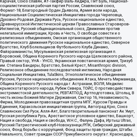
Карачая, Союз славян, Ат-Такфир Валь-Хиджра, Пит Буль, Национал-
социалистическая рабочая партия России, Славянский союз,
Формат-18, Благородный Орден Дьявола, Армия воли народа,
Национальная Социалистическая Инициатива города Череповца,
Духовно-Родовая Держава Русь, Русское национальное единство,
Древнерусской Инглистической церкви Православных Староверов-
Инглингов, Русский общенациональный союз, Движение против
нелегальной иммиграции, Кровь и Честь, О свободе совести и о
религиозных объединениях, Омская организация общественного
политического движения Русское национальное единство, Северное
Братство, Клуб Болельщиков Футбольного Клуба Динамо,
Файзрахманисты, Мусульманская религиозная организация п.
Боровский, Община Коренного Русского народа Щелковского района,
Правый сектор, УНА - УНСО, Украинская повстанческая армия, Тризуб
им. Степана Бандеры, Братство, Белый Крест, Misanthropic division,
Религиозное объединение последователей инглиизма, Народная
Социальная Инициатива, TulaSkins, Этнополитическое объединение
Русские, Русское национальное объединение Атака, Мечеть Мирмамеда,
Община Коренного Русского народа г. Астрахани, ВОЛЯ, Меджлис
крымскотатарского народа, Рубеж Севера, ТОЙС, О противодействии
экстремистской деятельности, РЕВТАТПОД, Артподготовка, Штольц, В
честь иконы Божией Матери Державная, Сектор 16, Независимость,
Фирма, Молодежная правозащитная группа МПГ, Курсом Правды и
Единения, Каракольская инициативная группа, Автоград Крю, Союз
Славянских Сил Руси, Алля-Аят, Благотворительный пансионат Ак Умут,
Русская республика Русь, Арестантское уголовное единство, Башкорт,
Нация и свобода, Нация и свобода, W.H.С., Фалунь Дафа, Иртыш Ultras,
Русский Патриотический клуб-Новокузнецк/РПК, Сибирский державный
союз, Фонд борьбы с коррупцией, Фонд защиты прав граждан, Штабы
Навального, Совет граждан СССР Прикубанского округа г. Краснодара,