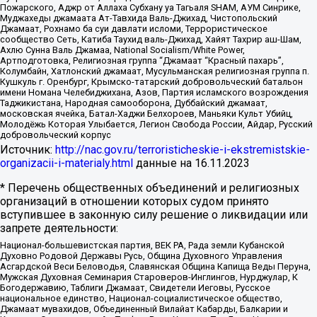
Пожарского, Аджр от Аллаха Субхану уа Тагьаля SHAM, АУМ Синрике,
Муджахеды джамаата Ат-Тавхида Валь-Джихад, Чистопольский
Джамаат, Рохнамо ба суи давлати исломи, Террористическое
сообщество Сеть, Катиба Таухид валь-Джихад, Хайят Тахрир аш-Шам,
Ахлю Сунна Валь Джамаа, National Socialism/White Power,
Артподготовка, Религиозная группа “Джамаат “Красный пахарь”,
Колумбайн, Хатлонский джамаат, Мусульманская религиозная группа п.
Кушкуль г. Оренбург, Крымско-татарский добровольческий батальон
имени Номана Челебиджихана, Азов, Партия исламского возрождения
Таджикистана, Народная самооборона, Дуббайский джамаат,
московская ячейка, Батал-Хаджи Белхороев, Маньяки Культ Убийц,
Молодёжь Которая Улыбается, Легион Свобода России, Айдар, Русский
добровольческий корпус
Источник:
http://nac.gov.ru/terroristicheskie-i-ekstremistskie-
organizacii-i-materialy.html
данные на
16.11.2023
* Перечень общественных объединений и религиозных
организаций в отношении которых судом принято
вступившее в законную силу решение о ликвидации или
запрете деятельности:
Национал-большевистская партия, ВЕК РА, Рада земли Кубанской
Духовно Родовой Державы Русь, Община Духовного Управления
Асгардской Веси Беловодья, Славянская Община Капища Веды Перуна,
Мужская Духовная Семинария Староверов-Инглингов, Нурджулар, К
Богодержавию, Таблиги Джамаат, Свидетели Иеговы, Русское
национальное единство, Национал-социалистическое общество,
Джамаат мувахидов, Объединенный Вилайат Кабарды, Балкарии и