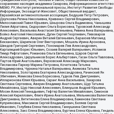
сохранению наследия академика Сахарова, Информационное агентство
МЕМО. РУ, Институт региональной прессы, Институт Развития Свободы
Информации, Экозащита!-Женсовет, Общественный вердикт,
Евразийская антимонопольная ассоциация, Бедушев Петр Петрович,
Дзугкоева Регина Николаевна, Кривенко Сергей Владимирович,
Милославский Павел Юрьевич, Шнырова Ольга Вадимовна, Чанышева
Лилия Айратовна, Сидорович Ольга Борисовна, Туровский Александр
Алексеевич, Васильева Анастасия Евгеньевна, Ривина Анна Валерьевна,
Бойко Анатолий Николаевич, Дугин Сергей Георгиевич, Пивоваров
Андрей Сергеевич, Аверин Виталий Евгеньевич, Барахоев Магомед
Бекханович, Шарипков Олег Викторович, Мошель Ирина Ароновна,
Шведов Григорий Сергеевич, Пономарев Лев Александрович,
Каргалицкий Борис Юльевич, Созаев Валерий Валерьевич, Исламов
Тимур Рифгатович, Романова Ольга Евгеньевна, Щаров Сергей
Алексадрович, Цирульников Борис Альбертович, Гасан Ольга Павловна,
Паутов Юрий Анатольевич, Верховский Александр Маркович,
Пислакова-Паркер Марина Петровна, Кочеткова Татьяна
Владимировна, Чуркина Наталья Валерьевна, Акимова Татьяна
Николаевна, Золотарева Екатерина Александровна, Рачинский Ян
Збигневич, Жемкова Елена Борисовна, Гудков Лев Дмитриевич,
Илларионова Юлия Юрьевна, Саранг Анна Васильевна, Захарова
Светлана Сергеевна, Аверин Владимир Анатольевич, Щур Татьяна
Михайловна, Щур Николай Алексеевич, Блинушов Андрей Юрьевич,
Мосин Алексей Геннадьевич, Гефтер Валентин Михайлович, Симонов
Алексей Кириллович, Флиге Ирина Анатольевна, Мельникова Валентина
Дмитриевна, Вититинова Елена Владимировна, Баженова Светлана
Куприяновна, Максимов Сергей Владимирович, Беляев Сергей
Иванович, Голубева Елена Николаевна, Ганнушкина Светлана
Алексеевна, Закс Елена Владимировна, Буртина Елена Юрьевна, Гендель