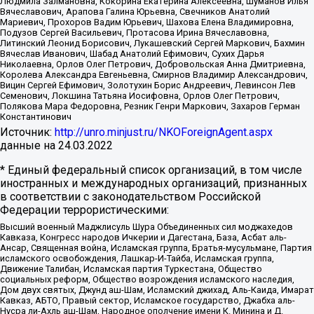
Людмила Залмановна, Кокорина Екатерина Алексеевна, Шуманов Илья
Вячеславович, Арапова Галина Юрьевна, Свечников Анатолий
Мариевич, Прохоров Вадим Юрьевич, Шахова Елена Владимировна,
Подузов Сергей Васильевич, Протасова Ирина Вячеславовна,
Литинский Леонид Борисович, Лукашевский Сергей Маркович, Бахмин
Вячеслав Иванович, Шабад Анатолий Ефимович, Сухих Дарья
Николаевна, Орлов Олег Петрович, Добровольская Анна Дмитриевна,
Королева Александра Евгеньевна, Смирнов Владимир Александрович,
Вицин Сергей Ефимович, Золотухин Борис Андреевич, Левинсон Лев
Семенович, Локшина Татьяна Иосифовна, Орлов Олег Петрович,
Полякова Мара Федоровна, Резник Генри Маркович, Захаров Герман
Константинович
Источник:
http://unro.minjust.ru/NKOForeignAgent.aspx
данные на
24.03.2022
* Единый федеральный список организаций, в том числе
иностранных и международных организаций, признанных
в соответствии с законодательством Российской
Федерации террористическими:
Высший военный Маджлисуль Шура Объединенных сил моджахедов
Кавказа, Конгресс народов Ичкерии и Дагестана, База, Асбат аль-
Ансар, Священная война, Исламская группа, Братья-мусульмане, Партия
исламского освобождения, Лашкар-И-Тайба, Исламская группа,
Движение Талибан, Исламская партия Туркестана, Общество
социальных реформ, Общество возрождения исламского наследия,
Дом двух святых, Джунд аш-Шам, Исламский джихад, Аль-Каида, Имарат
Кавказ, АБТО, Правый сектор, Исламское государство, Джабха аль-
Нусра ли-Ахль аш-Шам, Народное ополчение имени К. Минина и Д.