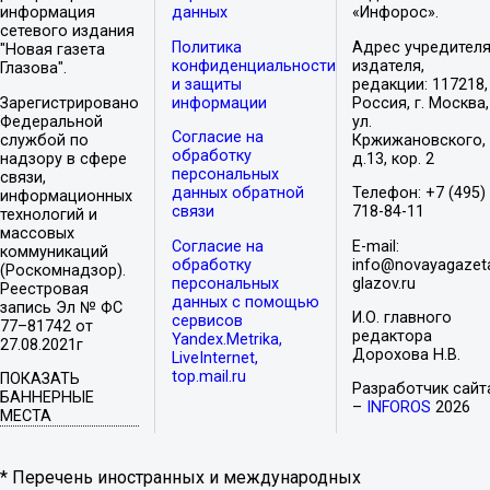
информация
данных
«Инфорос».
сетевого издания
Политика
Адрес учредителя
"Новая газета
конфиденциальности
издателя,
Глазова".
и защиты
редакции: 117218,
Зарегистрировано
информации
Россия, г. Москва,
Федеральной
ул.
Согласие на
службой по
Кржижановского,
обработку
надзору в сфере
д.13, кор. 2
персональных
связи,
данных обратной
Телефон: +7 (495)
информационных
связи
718-84-11
технологий и
массовых
Согласие на
E-mail:
коммуникаций
обработку
info@novayagazet
(Роскомнадзор).
персональных
glazov.ru
Реестровая
данных с помощью
запись Эл № ФС
И.О. главного
сервисов
77–81742 от
редактора
Yandex.Metrika,
27.08.2021г
Дорохова Н.В.
LiveInternet,
top.mail.ru
ПОКАЗАТЬ
Разработчик сайт
БАННЕРНЫЕ
–
INFOROS
2026
МЕСТА
* Перечень иностранных и международных