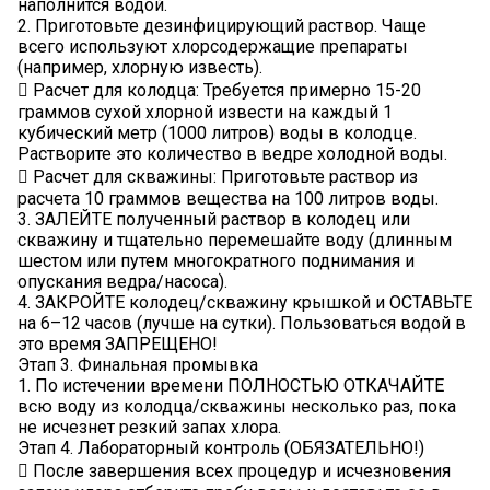
наполнится водой.
2. Приготовьте дезинфицирующий раствор. Чаще
всего используют хлорсодержащие препараты
(например, хлорную известь).
 Расчет для колодца: Требуется примерно 15-20
граммов сухой хлорной извести на каждый 1
кубический метр (1000 литров) воды в колодце.
Растворите это количество в ведре холодной воды.
 Расчет для скважины: Приготовьте раствор из
расчета 10 граммов вещества на 100 литров воды.
3. ЗАЛЕЙТЕ полученный раствор в колодец или
скважину и тщательно перемешайте воду (длинным
шестом или путем многократного поднимания и
опускания ведра/насоса).
4. ЗАКРОЙТЕ колодец/скважину крышкой и ОСТАВЬТЕ
на 6–12 часов (лучше на сутки). Пользоваться водой в
это время ЗАПРЕЩЕНО!
Этап 3. Финальная промывка
1. По истечении времени ПОЛНОСТЬЮ ОТКАЧАЙТЕ
всю воду из колодца/скважины несколько раз, пока
не исчезнет резкий запах хлора.
Этап 4. Лабораторный контроль (ОБЯЗАТЕЛЬНО!)
 После завершения всех процедур и исчезновения