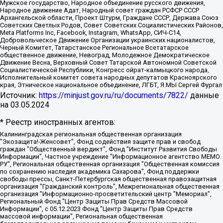
Мужское государство, Народное объединение русского движения,
Народное движение Адат, Народный совет граждан РСФСР СССР
Архангельской области, Проект Штурм, Граждане СССР, Держава Союз
Советских Светлых Родов, Совет Советских Социалистических Районов,
Meta Platforms Inc, Facebook, Instagram, WhatsApp, СИЧ-С14,
Добровольческое Движение Организации украинских националистов,
Черный Комитет, Татарстанское Региональное Всетатарское
общественное движение, Невоград, Молодежное Демократическое
Движение Весна, Верховный Совет Татарской Автономной Советской
Социалистической Республики, Конгресс ойрат-калмыцкого народа,
Исполнительный комитет совета народных депутатов Красноярского
края, Этническое национальное объединение, ЛГБТ, Я.МЫ Сергей Фургал
Источник:
https://minjust.gov.ru/ru/documents/7822/
данные
на
03.05.2024
* Реестр иностранных агентов:
Калининградская региональная общественная организация "Экозащита!-Женсовет", Фонд содействия защите прав и свобод граждан "Общественный вердикт", Фонд "Институт Развития Свободы Информации", Частное учреждение "Информационное агентство МЕМО. РУ", Региональная общественная организация "Общественная комиссия по сохранению наследия академика Сахарова", Фонд поддержки свободы прессы, Санкт-Петербургская общественная правозащитная организация "Гражданский контроль", Межрегиональная общественная организация "Информационно-просветительский центр "Мемориал", Региональный Фонд "Центр Защиты Прав Средств Массовой Информации", с 05.12.2023 Фонд "Центр Защиты Прав Средств массовой информации", Региональная общественная благотворительная организация помощи беженцам и мигрантам "Гражданское содействие", Негосударственное образовательное учреждение дополнительного профессионального образования (повышение квалификации) специалистов "АКАДЕМИЯ ПО ПРАВАМ ЧЕЛОВЕКА", Свердловская региональная общественная организация "Сутяжник", Автономная некоммерческая организация "Центр независимых социологических исследований", Союз общественных объединений "Российский исследовательский центр по правам человека", Региональное общественное учреждение научно-информационный центр "МЕМОРИАЛ", Некоммерческая организация "Фонд защиты гласности", Автономная некоммерческая организация "Институт прав человека", Городская общественная организация "Екатеринбургское общество "МЕМОРИАЛ", Городская общественная организация "Рязанское историко-просветительское и правозащитное общество "Мемориал" (Рязанский Мемориал), Челябинский региональный орган общественной самодеятельности – женское общественное объединение "Женщины Евразии", Челябинский региональный орган общественной самодеятельности "Уральская правозащитная группа", Фонд содействия защите здоровья и социальной справедливости имени Андрея Рылькова, Автономная Некоммерческая Организация "Аналитический Центр Юрия Левады", Автономная некоммерческая организация социальной поддержки населения "Проект Апрель", Региональная общественная организация помощи женщинам и детям, находящимся в кризисной ситуации "Информационно-методический центр "Анна", Фонд содействия развитию массовых коммуникаций и правовому просвещению "Так-так-Так", Фонд содействия устойчивому развитию "Серебряная тайга", Свердловский региональный общественный фонд социальных проектов "Новое время", "Idel.Реалии", Кавказ.Реалии, Крым.Реалии, Телеканал Настоящее Время, Татаро-башкирская служба Радио Свобода (Azatliq Radiosi), Радио Свободная Европа/Радио Свобода (PCE/PC), "Сибирь.Реалии", "Фактограф", Благотворительный фонд помощи осужденным и их семьям, Автономная некоммерческая организация "Институт глобализации и социальных движений", Фонд "В защиту прав заключенных", Частное учреждение "Центр поддержки и содействия развитию средств массовой информации", Пензенский региональный общественный благотворительный фонд "Гражданский союз", "Север.Реалии", Некоммерческая организация Фонд "Правовая инициатива", Общество с ограниченной ответственностью "Радио Свободная Европа/Радио Свобода", Чешское информационное агентство "MEDIUM-ORIENT", Красноярская региональная общественная организация "Мы против СПИДа", Камалягин Денис Николаевич, Маркелов Сергей Евгеньевич, Пономарев Лев Александрович, Савицкая Людмила Алексеевна, Автономная некоммерческая организация "Центр по работе с проблемой насилия "НАСИЛИЮ.НЕТ", Межрегиональный профессиональный союз работников здравоохранения "Альянс врачей", Юридическое лицо, зарегистрированное в Латвийской Республике, SIA "Medusa Project" (регистрационный номер 40103797863, дата регистрации 10.06.2014), Некоммерческая организация "Фонд по борьбе с коррупцией", Автономная некоммерческая организация "Институт права и публичной политики", Баданин Роман Сергеевич, Гликин Максим Александрович, Железнова Мария Михайловна, Лукьянова Юлия Сергеевна, Маетная Елизавета Витальевна, Маняхин Петр Борисович, Чуракова Ольга Владимировна, Ярош Юлия Петровна, Юридическое лицо "The Insider SIA", зарегистрированное в Риге, Латвийская Республика (дата регистрации 26.06.2015), являющееся администратором доменного имени интернет-издания "The Insider SIA", https://theins.ru, Постернак Алексей Евгеньевич, Рубин Михаил Аркадьевич, Анин Роман Александрович, Юридическое лицо Istories fonds, зарегистрированное в Латвийской Республике (регистрационный номер 50008295751, дата регистрации 24.02.2020), Великовский Дмитрий Александрович, Долинина Ирина Николаевна, Мароховская Алеся Алексеевна, Шлейнов Роман Юрьевич, Шмагун Олеся Валентиновна, Общество с ограниченной ответственностью "Альтаир 2021", Общество с ограниченной ответственностью "Вега 2021", Общество с ограниченной ответственностью "Главный редактор 2021", Общество с ограниченной ответственностью "Ромашки монолит", Важенков Артем Валерьевич, Ивановская областная общественная организация "Центр гендерных исследований", Гурман Юрий Альбертович, Медиапроект "ОВД-Инфо", Егоров Владимир Владимирович, Жилинский Владимир Александрович, Общество с ограниченной ответственностью "ЗП", Иванова София Юрьевна, Карезина Инна Павловна, Кильтау Екатерина Викторовна, Петров Алексей Викторович, Пискунов Сергей Евгеньевич, Смирнов Сергей Сергеевич, Тихонов Михаил Сергеевич, Общество с ограниченной ответственностью "ЖУРНАЛИСТ-ИНОСТРАННЫЙ АГЕНТ", Арапова Галина Юрьевна, Вольтская Татьяна Анатольевна, Американская компания "Mason G.E.S. Anonymous Foundation" (США), являющаяся владельцем интернет-издания https://mnews.world/, Компания "Stichting Bellingcat", зарегистрированная в Нидерландах (дата регистрации 11.07.2018), Захаров Андрей Вячеславович, Клепиковская Екатерина Дмитриевна, Общество с ограниченной ответственностью "МЕМО", Перл Роман Александрович, Симонов Евгений Алексеевич, Соловьева Елена Анатольевна, Сотников Даниил Владимирович, Сурначева Елизавета Дмитриевна, Автономная некоммерческая организация по защите прав человека и информированию населения "Якутия – Наше Мнение", Общество с ограниченной ответственностью "Москоу диджитал медиа", с 26.01.2023 Общество с ограниченной ответственностью "Чайка Белые сады", Ветошкина Валерия Валерьевна, Заговора Максим Александрович, Межрегиональное общественное движение "Российская ЛГБТ - сеть", Оленичев Максим Владимирович, Павлов Иван Юрьевич, Скворцова Елена Сергеевна, Общество с ограниченной ответственностью "Как бы инагент", Кочетков Игорь Викторович, Общество с ограниченной ответственностью "Честные выборы", Еланчик Олег Александрович, Общество с ограниченной ответственностью "Нобелевский призыв", Гималова Регина Эмилевна, Григорьев Андрей Валерьевич, Григорьева Алина Александровна, Ассоциация по содействию защите прав призывников, альтернативнослужащих и военнослужащих "Правозащитная группа "Гражданин.Армия.Право", Хисамова Регина Фаритовна, Автономная некоммерческая организация по реализации социально-правовых программ "Лилит", Дальневосточное общественное движение "Маяк", Санкт-Петербургская ЛГБТ-инициативная группа "Выход", Инициативная группа ЛГБТ+ "Реверс", Алексеев Андрей Викторович, Бекбулатова Таисия Львовна, Беляев Иван Михайлович, Владыкина Елена Сергеевна, Гельман Марат Александрович, Никульшина Вероника Юрьевна, Толоконникова Надежда Андреевна, Шендерович Виктор Анатольевич, Общество с ограниченной ответственностью "Данное сообщение", Общество с ограниченной ответственностью Издательский дом "Новая глава", Айнбиндер Александра Александровна, Московский комьюнити-центр для ЛГБТ+инициатив, Благотворительный фонд развития филантропии, Deutsche Welle (Германия, Kurt-Schumacher-Strasse 3, 53113 Bonn), Борзунова Мария Михайловна, Воробьев Виктор Викторович, Голубева Анна Львовна, Константинова Алла Михайловна, Малкова Ирина Владимировна, Мурадов Мурад Абдулгалимович, Осетинская Елизавета Николаевна, Понасенков Евгений Николаевич, Ганапольский Матвей Юрьевич, Киселев Евгений Алексеевич, Борухович Ирина Григорьевна, Дремин Иван Тимофеевич, Дубровский Дмитрий Викторович, Красноярская региональная общественная организация поддержки и развития альтернативных образовательных технологий и межкультурных коммуникаций "ИНТЕРРА", Маяковская Екатерина Алексеевна, Фейгин Марк Захарович, Филимонов Андрей Викторович, Дзугкоева Регина Николаевна, Доброхотов Роман Александрович, Дудь Юрий Александрович, Елкин Сергей Владимирович, Кругликов Кирилл Игоревич, Сабунаева Мария Леонидовна, Семенов Алексей Владимирович, Шаинян Карен Багратович, Шульман Екатерина Михайловна, Асафьев Артур Валерьевич, Вахштайн Виктор Семенович, Венедиктов Алексей Алексеевич, Лушникова Екатерина Евгеньевна, Волков Леонид Михайлович, Невзоров Александр Глебович, Пархоменко Сергей Борисович, Сироткин Ярослав Николаевич, Кара-Мурза Владимир Владимирович, Баранова Наталья Владимировна, Гозман Леонид Яковлевич, Кагарлицкий Борис Юльевич, Климарев Михаил Валерьевич, Милов Владимир Станиславович, Автономная некоммерческая организация Краснодарский центр современного искусства "Типография", Моргенштерн Алишер Тагирович, Соболь Любовь Эдуардовна, Общество с ограниченной ответственностью "ЛИЗА НОРМ", Каспаров Гарри Кимович, Ходорковский Михаил Борисович, Общество с ограниченной ответственностью "Апрельские тезисы", Данилович Ирина Брониславовна, Кашин Олег Владимирович, Петров Николай Владимирович, Пивоваров Алексей Владимирович, Соколов Михаил Владимирович, Цветкова Юлия Владимировна, Чичваркин Евгений Александрович, Комитет против пыток/Команда против пыток, Общество с ограниченной ответственностью "Первый научный", Общество с ограниченной ответственностью "Вертолет и ко", Белоцерковская Вероника Борисовна, Кац Максим Евгеньевич, Лазарева Татьяна Юрьевна, Шаведдинов Руслан Табризович, Яшин Илья Валерьевич, Общество с ограниченной ответственностью "Иноагент ААВ", Алешковский Дмитрий Петрович, Альбац Евгения Марковна, Быков Дмитрий Львович, Галямина Юлия Евгеньевна, Лойко Сергей Леонидович, Мартынов Кирилл Константинович, Медведев Сергей Александрович, Крашенинников Федор Геннадиевич, Гордеева Катерина Вл