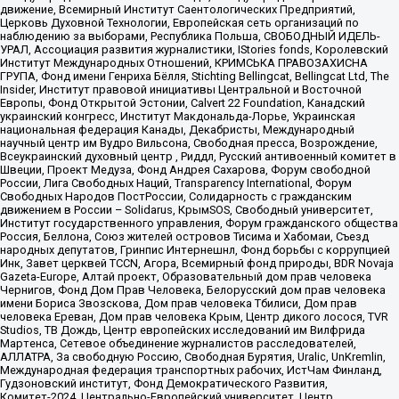
движение, Всемирный Институт Саентологических Предприятий,
Церковь Духовной Технологии, Европейская сеть организаций по
наблюдению за выборами, Республика Польша, СВОБОДНЫЙ ИДЕЛЬ-
УРАЛ, Ассоциация развития журналистики, IStories fonds, Королевский
Институт Международных Отношений, КРИМСЬКА ПРАВОЗАХИСНА
ГРУПА, Фонд имени Генриха Бёлля, Stichting Bellingcat, Bellingcat Ltd, The
Insider, Институт правовой инициативы Центральной и Восточной
Европы, Фонд Открытой Эстонии, Calvert 22 Foundation, Канадский
украинский конгресс, Институт Макдональда-Лорье, Украинская
национальная федерация Канады, Декабристы, Международный
научный центр им Вудро Вильсона, Свободная пресса, Возрождение,
Всеукраинский духовный центр , Риддл, Русский антивоенный комитет в
Швеции, Проект Медуза, Фонд Андрея Сахарова, Форум свободной
России, Лига Свободных Наций, Transparеncy International, Форум
Свободных Народов ПостРоссии, Солидарность с гражданским
движением в России – Solidarus, КрымSOS, Свободный университет,
Институт государственного управления, Форум гражданского общества
Россия, Беллона, Союз жителей островов Тисима и Хабомаи, Съезд
народных депутатов, Гринпис Интернешнл, Фонд борьбы с коррупцией
Инк, Завет церквей TCCN, Агора, Всемирный фонд природы, BDR Novaja
Gazeta-Europe, Алтай проект, Образовательный дом прав человека
Чернигов, Фонд Дом Прав Человека, Белорусский дом прав человека
имени Бориса Звозскова, Дом прав человека Тбилиси, Дом прав
человека Ереван, Дом прав человека Крым, Центр дикого лосося, TVR
Studios, ТВ Дождь, Центр европейских исследований им Вилфрида
Мартенса, Сетевое объединение журналистов расследователей,
АЛЛАТРА, За свободную Россию, Свободная Бурятия, Uralic, UnKremlin,
Международная федерация транспортных рабочих, ИстЧам Финланд,
Гудзоновский институт, Фонд Демократического Развития,
Комитет-2024, Центрально-Европейский университет, Центр