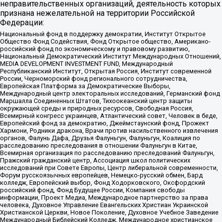
неправительственных организаций, деятельность которых
признана нежелательной на территории Российской
Федерации:
Национальный фонд в поддержку демократии, Институт Открытое
Общество Фонд Содействия, Фонд Открытое общество, Американо-
российский фонд по экономическому и правовому развитию,
Национальный Демократический Институт Международных Отношений,
MEDIA DEVELOPMENT INVESTMENT FUND, Международный
Республиканский Институт, Открытая Россия, Институт современной
России, Черноморский фонд регионального сотрудничества,
Европейская Платформа за Демократические Выборы,
Международный центр электоральных исследований, Германский фонд
Маршалла Соединенных Штатов, Тихоокеанский центр защиты
окружающей среды и природных ресурсов, Свободная Россия,
Всемирный конгресс украинцев, Атлантический совет, Человек в беде,
Европейский фонд за демократию, Джеймстаунский фонд, Прожект
Хармони, Родники дракона, Врачи против насильственного извлечения
органов, Фалунь Дафа, Друзья Фалуньгун, Фалуньгун, Коалиция по
расследованию преследования в отношении Фалуньгун в Китае,
Всемирная организация по расследованию преследований Фалуньгун,
Пражский гражданский центр, Ассоциация школ политических
исследований при Совете Европы, Центр либеральной современности,
Форум русскоязычных европейцев, Немецко-русский обмен, Бард
колледж, Европейский выбор, Фонд Ходорковского, Оксфордский
российский фонд, Фонд Будущее России, Компания свободы
информации, Проект Медиа, Международное партнерство за права
человека, Духовное Управление Евангельских Христиан Украинской
Христианской Церкви, Новое Поколение, Духовное Учебное Заведение
Международный Библейский Колледж, Международное христианское