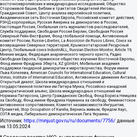
восточноевропейских и международных исследований, Общество
Сторожевой башни, Библии и трактатов Свидетелей Иеговы,
Гражданский Совет, Центр анализа европейской политики,
Академическая сеть Восточная Европа, Российский комитет действия,
РЭНД корпорейшн, Русская Америка за демократию в России,
Настоящая Россия, Глобальная сеть журналистов-расследователей,
Служба поддержки, Свободная Россия Берлин, Свободная Россия
Северный Рейн-Вестфалия, Фонд глобальной помощи, Антивоенный
комитет России, Russie-Libertes, La Asocicion de Rusos Libres, Союз за
возвращение Северных территорий, Крымскотатарский Ресурсный
Центр, Глобальный союз IndustriALL, Russian Election Monitor, Article 19,
Мнение медиа, Федерация анархического черного креста, Радио
Свободная Европа, Германское общество изучения Восточной Европы,
Фонд имени Фридриха Эберта, XZ gGmbH, Мобильная академия
поддержки гендерной демократии и миротворчества, Форум имени
Льва Копелева, American Councils for International Education, Cultural
Vistas, Institute of International Education, Антивоенное движение Антальи,
Открытый диалог, Школа международных отношений и
государственной политики им Питера Мунка, Российско-канадский
демократический альянс, Школа международных отношений им
Нормана Патерсона, Центр Гражданских Свобод, Фонд Бориса Немцова
за Свободу, Фонд имени Фридриха Науманна за свободу, Феминистское
антивоенное сопротивление, Комитет независимости Ингушетии,
Прометей, Stop Occupation of Karelia, Вернись живым, Фридом Хаус,
СОТА медиа, Либерально-демократическая Лига Украины
Источник:
https://minjust.gov.ru/ru/documents/7756/
данные
на
13.05.2024