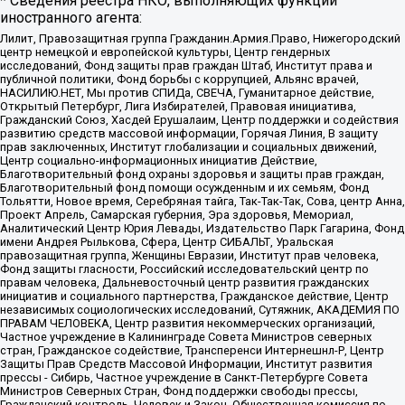
* Сведения реестра НКО, выполняющих функции
иностранного агента:
Лилит, Правозащитная группа Гражданин.Армия.Право, Нижегородский
центр немецкой и европейской культуры, Центр гендерных
исследований, Фонд защиты прав граждан Штаб, Институт права и
публичной политики, Фонд борьбы с коррупцией, Альянс врачей,
НАСИЛИЮ.НЕТ, Мы против СПИДа, СВЕЧА, Гуманитарное действие,
Открытый Петербург, Лига Избирателей, Правовая инициатива,
Гражданский Союз, Хасдей Ерушалаим, Центр поддержки и содействия
развитию средств массовой информации, Горячая Линия, В защиту
прав заключенных, Институт глобализации и социальных движений,
Центр социально-информационных инициатив Действие,
Благотворительный фонд охраны здоровья и защиты прав граждан,
Благотворительный фонд помощи осужденным и их семьям, Фонд
Тольятти, Новое время, Серебряная тайга, Так-Так-Так, Сова, центр Анна,
Проект Апрель, Самарская губерния, Эра здоровья, Мемориал,
Аналитический Центр Юрия Левады, Издательство Парк Гагарина, Фонд
имени Андрея Рылькова, Сфера, Центр СИБАЛЬТ, Уральская
правозащитная группа, Женщины Евразии, Институт прав человека,
Фонд защиты гласности, Российский исследовательский центр по
правам человека, Дальневосточный центр развития гражданских
инициатив и социального партнерства, Гражданское действие, Центр
независимых социологических исследований, Сутяжник, АКАДЕМИЯ ПО
ПРАВАМ ЧЕЛОВЕКА, Центр развития некоммерческих организаций,
Частное учреждение в Калининграде Совета Министров северных
стран, Гражданское содействие, Трансперенси Интернешнл-Р, Центр
Защиты Прав Средств Массовой Информации, Институт развития
прессы - Сибирь, Частное учреждение в Санкт-Петербурге Совета
Министров Северных Стран, Фонд поддержки свободы прессы,
Гражданский контроль, Человек и Закон, Общественная комиссия по