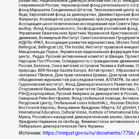
развитию, Национальный Демократический Институт Междуна
современной России, Черноморский фонд регионального сот
фонд Маршалла Соединенных Штатов, Тихоокеанский центр за
беде, Европейский фонд за демократию, Джеймстаунский фонд
Фалуньгун, Коалиция по расследованию преследования в отно
Ассоциация школ политических исследований при Совете Евр
выбор, Фонд Ходорковского, Оксфордский российский фонд, 
Управление Евангельских Христиан Украинской Христианской
движение, Всемирный Институт Саентологических Предприяти
ИДЕЛЬ-УРАЛ, Ассоциация развития журналистики, IStories fo
Bellingcat, Bellingcat Ltd, The Insider, Институт правовой ин
Макдональда-Лорье, Украинская национальная федерация Кан
центр , Риддл, Русский антивоенный комитет в Швеции, Проект
Народов ПостРоссии, Солидарность с гражданским движением 
Россия, Беллона, Союз жителей островов Тисима и Хабомаи, 
природы, BDR Novaja Gazeta-Europe, Алтай проект, Образова
человека Тбилиси, Дом прав человека Ереван, Дом прав челов
объединение журналистов расследователей, АЛЛАТРА, За своб
Гудзоновский институт, Фонд Демократического Развития, К
Сторожевой башни, Библии и трактатов Свидетелей Иеговы, Г
РЭНД корпорейшн, Русская Америка за демократию в России, 
Северный Рейн-Вестфалия, Фонд глобальной помощи, Антивоенн
Ресурсный Центр, Глобальный союз IndustriALL, Russian Electi
Восточной Европы, Фонд имени Фридриха Эберта, XZ gGmbH, М
International Education, Cultural Vistas, Institute of Intern
Мунка, Российско-канадский демократический альянс, Школа
Фридриха Науманна за свободу, Феминистское антивоенное соп
Либерально-демократическая Лига Украины
Источник:
https://minjust.gov.ru/ru/documents/7756/
д