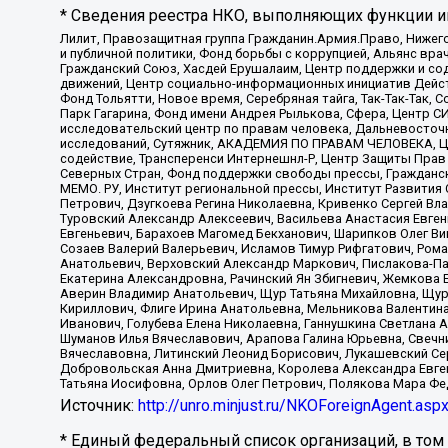
* Сведения реестра НКО, выполняющих функции ин
Лилит, Правозащитная группа Гражданин.Армия.Право, Нижего
и публичной политики, Фонд борьбы с коррупцией, Альянс вр
Гражданский Союз, Хасдей Ерушалаим, Центр поддержки и сод
движений, Центр социально-информационных инициатив Дейс
Фонд Тольятти, Новое время, Серебряная тайга, Так-Так-Так,
Парк Гагарина, Фонд имени Андрея Рылькова, Сфера, Центр С
исследовательский центр по правам человека, Дальневосточн
исследований, Сутяжник, АКАДЕМИЯ ПО ПРАВАМ ЧЕЛОВЕКА, Це
содействие, Трансперенси Интернешнл-Р, Центр Защиты Прав
Северных Стран, Фонд поддержки свободы прессы, Гражданск
МЕМО. РУ, Институт региональной прессы, Институт Развити
Петрович, Дзугкоева Регина Николаевна, Кривенко Сергей В
Туровский Александр Алексеевич, Васильева Анастасия Евген
Евгеньевич, Барахоев Магомед Бекханович, Шарипков Олег В
Созаев Валерий Валерьевич, Исламов Тимур Рифгатович, Рома
Анатольевич, Верховский Александр Маркович, Пислакова-Па
Екатерина Александровна, Рачинский Ян Збигневич, Жемкова 
Аверин Владимир Анатольевич, Щур Татьяна Михайловна, Щур
Кириллович, Флиге Ирина Анатольевна, Мельникова Валентин
Иванович, Голубева Елена Николаевна, Ганнушкина Светлана 
Шуманов Илья Вячеславович, Арапова Галина Юрьевна, Свечн
Вячеславовна, Литинский Леонид Борисович, Лукашевский Се
Добровольская Анна Дмитриевна, Королева Александра Евген
Татьяна Иосифовна, Орлов Олег Петрович, Полякова Мара Фе
Источник:
http://unro.minjust.ru/NKOForeignAgent.asp
* Единый федеральный список организаций, в том