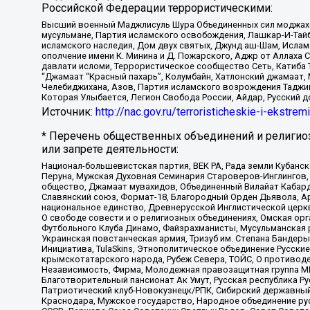
Российской Федерации террористическими:
Высший военный Маджлисуль Шура Объединенных сил моджахедо
мусульмане, Партия исламского освобождения, Лашкар-И-Тай
исламского наследия, Дом двух святых, Джунд аш-Шам, Ислам
ополчение имени К. Минина и Д. Пожарского, Аджр от Аллаха 
давлати исломи, Террористическое сообщество Сеть, Катиба Та
“Джамаат “Красный пахарь”, Колумбайн, Хатлонский джамаат, 
Челебиджихана, Азов, Партия исламского возрождения Таджи
Которая Улыбается, Легион Свобода России, Айдар, Русский 
Источник:
http://nac.gov.ru/terroristicheskie-i-ekstrem
* Перечень общественных объединений и религио
или запрете деятельности:
Национал-большевистская партия, ВЕК РА, Рада земли Кубан
Перуна, Мужская Духовная Семинария Староверов-Инглингов, 
общество, Джамаат мувахидов, Объединенный Вилайат Кабарды
Славянский союз, Формат-18, Благородный Орден Дьявола, А
национальное единство, Древнерусской Инглистической церк
О свободе совести и о религиозных объединениях, Омская ор
Футбольного Клуба Динамо, Файзрахманисты, Мусульманская р
Украинская повстанческая армия, Тризуб им. Степана Бандеры,
Инициатива, TulaSkins, Этнополитическое объединение Русски
крымскотатарского народа, Рубеж Севера, ТОЙС, О противоде
Независимость, Фирма, Молодежная правозащитная группа МПГ
Благотворительный пансионат Ак Умут, Русская республика Рус
Патриотический клуб-Новокузнецк/РПК, Сибирский державный 
Краснодара, Мужское государство, Народное объединение ру