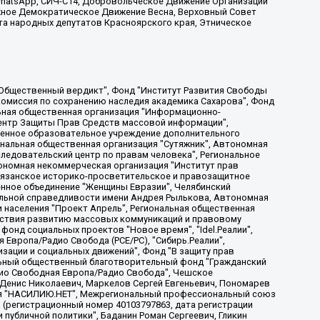
, WhatsApp, СИЧ-С14, Добровольческое Движение Организации
жное Демократическое Движение Весна, Верховный Совет
та народных депутатов Красноярского края, Этническое
, Дальневосточное общественное движение "Маяк", Санкт-Петербургская ЛГБТ-инициативная группа "Выход", Инициативная группа ЛГБТ+ "Реверс", Алексеев Андрей Викторович, Бекбулатова Таисия Львовна, Беляев Иван Михайлович, Владыкина Елена Сергеевна, Гельман Марат Александрович, Никульшина Вероника Юрьевна, Толоконникова Надежда Андреевна, Шендерович Виктор Анатольевич, Общество с ограниченной ответственностью "Данное сообщение", Общество с ограниченной ответственностью Издательский дом "Новая глава", Айнбиндер Александра Александровна, Московский комьюнити-центр для ЛГБТ+инициатив, Благотворительный фонд развития филантропии, Deutsche Welle (Германия, Kurt-Schumacher-Strasse 3, 53113 Bonn), Борзунова Мария Михайловна, Воробьев Виктор Викторович, Голубева Анна Львовна, Константинова Алла Михайловна, Малкова Ирина Владимировна, Мурадов Мурад Абдулгалимович, Осетинская Елизавета Николаевна, Понасенков Евгений Николаевич, Ганапольский Матвей Юрьевич, Киселев Евгений Алексеевич, Борухович Ирина Григорьевна, Дремин Иван Тимофеевич, Дубровский Дмитрий Викторович, Красноярская региональная общественная организация поддержки и развития альтернативных образовательных технологий и межкультурных коммуникаций "ИНТЕРРА", Маяковская Екатерина Алексеевна, Фейгин Марк Захарович, Филимонов Андрей Викторович, Дзугкоева Регина Николаевна, Доброхотов Роман Александрович, Дудь Юрий Александрович, Елкин Сергей Владимирович, Кругликов Кирилл Игоревич, Сабунаева Мария Леонидовна, Семенов Алексей Владимирович, Шаинян Карен Багратович, Шульман Екатерина Михайловна, Асафьев Артур Валерьевич, Вахштайн Виктор Семенович, Венедиктов Алексей Алексеевич, Лушникова Екатерина Евгеньевна, Волков Леонид Михайлович, Невзоров Александр Глебович, Пархоменко Сергей Борисович, Сироткин Ярослав Николаевич, Кара-Мурза Владимир Владимирович, Баранова Наталья Владимировна, Гозман Леонид Яковлевич, Кагарлицкий Борис Юльевич, Климарев Михаил Валерьевич, Милов Владимир Станиславович, Автономная некоммерческая организация Краснодарский центр современного искусства "Типография", Моргенштерн Алишер Тагирович, Соболь Любовь Эдуардовна, Общество с ограниченной ответственностью "ЛИЗА НОРМ", Каспаров Гарри Кимович, Ходорковский Михаил Борисович, Общество с ограниченной ответственностью "Апрельские тезисы", Данилович Ирина Брониславовна, Кашин Олег Владимирович, Петров Николай Владимирович, Пивоваров Алексей Владимирович, Соколов Михаил Владимирович, Цветкова Юлия Владимировна, Чичваркин Евгений Александрович, Комитет против пыток/Команда против пыток, Общество с ограниченной ответственностью "Первый научный", Общество с ограниченной ответственностью "Вертолет и ко", Белоцерковская Вероника Борисовна, Кац Максим Евгеньевич, Лазарева Татьяна Юрьевна, Шаведдинов Руслан Табризович, Яшин Илья Валерьевич, Общество с ограниченной ответственностью "Иноагент ААВ", Алешковский Дмитрий Петрович, Альбац Евгения Марковна, Быков Дмитрий Львович, Галямина Юлия Евгеньевна, Лойко Сергей Леонидович, Мартынов Кирилл Константинович, Медведев Сергей Александрович, Крашенинников Федор Геннадиевич, Гордеева Катерина Вл