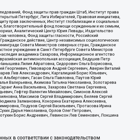
ледований, Фонд защиты прав граждан Штаб, Институт права
Открытый Петербург, Лига Избирателей, Правовая инициатива,
иту прав заключенных, Институт глобализации и социальных
н, Благотворительный фонд помощи осужденным и их семьям,
Мемориал, Аналитический Центр Юрия Левады, Издательство
рав человека, Фонд защиты гласности, Российский
 Гражданское действие, Центр независимых социологических
ининграде Совета Министров северных стран, Гражданское
астное учреждение в Санкт-Петербурге Совета Министров
 наследия академика Сахарова, Информационное агентство
Евразийская антимонопольная ассоциация, Бедушев Петр
 Чанышева Лилия Айратовна, Сидорович Ольга Борисовна,
гей Георгиевич, Пивоваров Андрей Сергеевич, Аверин Виталий
марев Лев Александрович, Каргалицкий Борис Юльевич,
с Альбертович, Гасан Ольга Павловна, Паутов Юрий
алья Валерьевна, Акимова Татьяна Николаевна, Золотарева
аранг Анна Васильевна, Захарова Светлана Сергеевна,
дьевич, Гефтер Валентин Михайлович, Симонов Алексей
рияновна, Максимов Сергей Владимирович, Беляев Сергей
 Людмила Залмановна, Кокорина Екатерина Алексеевна,
имировна, Подузов Сергей Васильевич, Протасова Ирина
Сухих Дарья Николаевна, Орлов Олег Петрович,
отухин Борис Андреевич, Левинсон Лев Семенович, Локшина
нных в соответствии с законодательством