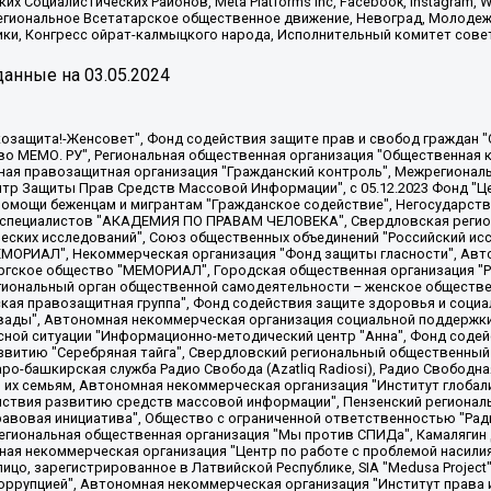
х Социалистических Районов, Meta Platforms Inc, Facebook, Instagram
Региональное Всетатарское общественное движение, Невоград, Молоде
ки, Конгресс ойрат-калмыцкого народа, Исполнительный комитет сове
анные на
03.05.2024
 "Мы против СПИДа", Камалягин Денис Николаевич, Маркелов Сергей Евгеньевич, Пономарев Лев Александрович, Савицкая Людмила Алексеевна, Автономная некоммерческая организация "Центр по работе с проблемой насилия "НАСИЛИЮ.НЕТ", Межрегиональный профессиональный союз работников здравоохранения "Альянс врачей", Юридическое лицо, зарегистрированное в Латвийской Республике, SIA "Medusa Project" (регистрационный номер 40103797863, дата регистрации 10.06.2014), Некоммерческая организация "Фонд по борьбе с коррупцией", Автономная некоммерческая организация "Институт права и публичной политики", Баданин Роман Сергеевич, Гликин Максим Александрович, Железнова Мария Михайловна, Лукьянова Юлия Сергеевна, Маетная Елизавета Витальевна, Маняхин Петр Борисович, Чуракова Ольга Владимировна, Ярош Юлия Петровна, Юридическое лицо "The Insider SIA", зарегистрированное в Риге, Латвийская Республика (дата регистрации 26.06.2015), являющееся администратором доменного имени интернет-издания "The Insider SIA", https://theins.ru, Постернак Алексей Евгеньевич, Рубин Михаил Аркадьевич, Анин Роман Александрович, Юридическое лицо Istories fonds, зарегистрированное в Латвийской Республике (регистрационный номер 50008295751, дата регистрации 24.02.2020), Великовский Дмитрий Александрович, Долинина Ирина Николаевна, Мароховская Алеся Алексеевна, Шлейнов Роман Юрьевич, Шмагун Олеся Валентиновна, Общество с ограниченной ответственностью "Альтаир 2021", Общество с ограниченной ответственностью "Вега 2021", Общество с ограниченной ответственностью "Главный редактор 2021", Общество с ограниченной ответственностью "Ромашки монолит", Важенков Артем Валерьевич, Ивановская областная общественная организация "Центр гендерных исследований", Гурман Юрий Альбертович, Медиапроект "ОВД-Инфо", Егоров Владимир Владимирович, Жилинский Владимир Александрович, Общество с ограниченной ответственностью "ЗП", Иванова София Юрьевна, Карезина Инна Павловна, Кильтау Екатерина Викторовна, Петров Алексей Викторович, Пискунов Сергей Евгеньевич, Смирнов Сергей Сергеевич, Тихонов Михаил Сергеевич, Общество с ограниченной ответственностью "ЖУРНАЛИСТ-ИНОСТРАННЫЙ АГЕНТ", Арапова Галина Юрьевна, Вольтская Татьяна Анатольевна, Американская компания "Mason G.E.S. Anonymous Foundation" (США), являющаяся владельцем интернет-издания https://mnews.world/, Компания "Stichting Bellingcat", зарегистрированная в Нидерландах (дата регистрации 11.07.2018), Захаров Андрей Вячеславович, Клепиковская Екатерина Дмитриевна, Общество с ограниченной ответственностью "МЕМО", Перл Роман Александрович, Симонов Евгений Алексеевич, Соловьева Елена Анатольевна, Сотников Даниил Владимирович, Сурначева Елизавета Дмитриевна, Автономная некоммерческая организация по защите прав человека и информированию населения "Якутия – Наше Мнение", Общество с ограниченной ответственностью "Москоу диджитал медиа", с 26.01.2023 Общество с ограниченной ответственностью "Чайка Белые сады", Ветошкина Валерия Валерьевна, Заговора Максим Александрович, Межрегиональное общественное движение "Российская ЛГБТ - сеть", Оленичев Максим Владимирович, Павлов Иван Юрьевич, Скворцова Елена Сергеевна, Общество с ограниченной ответственностью "Как бы инагент", Кочетков Игорь Викторович, Общество с ограниченной ответственностью "Честные выборы", Еланчик Олег Александрович, Общество с ограниченной ответственностью "Нобелевский призыв", Гималова Регина Эмилевна, Григорьев Андрей Валерьевич, Григорьева Алина Александровна, Ассоциация по содействию защите прав призывников, альтернативнослужащих и военнослужащих "Правозащитная группа "Гражданин.Армия.Право", Хисамова Регина Фаритовна, Автономная некоммерческая организация по реализации социально-правовых программ "Лилит"