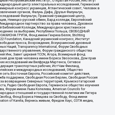
ый Республиканский Институт, Открытая Россия, Институт
ждународный центр электоральных исследований, Германский
мирный конгресс украинцев, Атлантический совет, Человек в
звлечения органов, Фалунь Дафа, Друзья Фалуньгун,
еследований Фалуньгун, Пражский гражданский центр,
цев, Немецко-русский обмен, Бард колледж, Европейский
Международное партнерство за права человека, Духовное
ый Библейский Колледж, Международное христианское
аблюдению за выборами, Республика Польша, СВОБОДНЫЙ
АХИСНА ГРУПА, Фонд имени Генриха Бёлля, Stichting
t 22 Foundation, Канадский украинский конгресс, Институт
вободная пресса, Возрождение, Всеукраинский духовный
х Наций, Transparеncy International, Форум Свободных
ударственного управления, Форум гражданского общества
ией Инк, Завет церквей TCCN, Агора, Всемирный фонд
сский дом прав человека имени Бориса Звозскова, Дом прав
ских исследований им Вилфрида Мартенса, Сетевое
едерация транспортных рабочих, ИстЧам Финланд,
ропейских и международных исследований, Общество
я сеть Восточная Европа, Российский комитет действия,
жба поддержки, Свободная Россия Берлин, Свободная Россия
оюз за возвращение Северных территорий, Крымскотатарский
 креста, Радио Свободная Европа, Германское общество изучения
 Форум имени Льва Копелева, American Councils for
международных отношений и государственной политики им Питера
Свобод, Фонд Бориса Немцова за Свободу, Фонд имени
ion of Karelia, Вернись живым, Фридом Хаус, СОТА медиа,