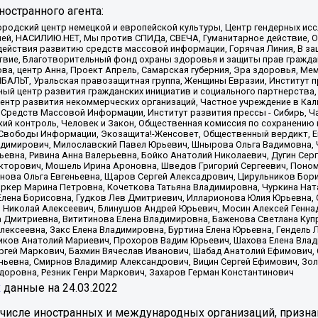
остранного агента:
родский центр немецкой и европейской культуры, Центр гендерных исс
ачей, НАСИЛИЮ.НЕТ, Мы против СПИДа, СВЕЧА, Гуманитарное действие, 
ействия развитию средств массовой информации, Горячая Линия, В защ
твие, Благотворительный фонд охраны здоровья и защиты прав гражда
 Сова, центр Анна, Проект Апрель, Самарская губерния, Эра здоровья, 
ИБАЛЬТ, Уральская правозащитная группа, Женщины Евразии, Институт п
ый центр развития гражданских инициатив и социального партнерства,
нтр развития некоммерческих организаций, Частное учреждение в Кал
 Средств Массовой Информации, Институт развития прессы - Сибирь, Ч
ий контроль, Человек и Закон, Общественная комиссия по сохранению
я Свободы Информации, Экозащита!-Женсовет, Общественный вердикт, 
ладимирович, Милославский Павел Юрьевич, Шнырова Ольга Вадимовна,
ьевна, Ривина Анна Валерьевна, Бойко Анатолий Николаевич, Дугин Сер
икторович, Мошель Ирина Ароновна, Шведов Григорий Сергеевич, Поно
нова Ольга Евгеньевна, Щаров Сергей Алексадрович, Цирульников Бори
ркер Марина Петровна, Кочеткова Татьяна Владимировна, Чуркина Нат
Елена Борисовна, Гудков Лев Дмитриевич, Илларионова Юлия Юрьевна, С
 Николай Алексеевич, Блинушов Андрей Юрьевич, Мосин Алексей Генна
а Дмитриевна, Вититинова Елена Владимировна, Баженова Светлана Куп
Алексеевна, Закс Елена Владимировна, Буртина Елена Юрьевна, Гендель
иков Анатолий Мариевич, Прохоров Вадим Юрьевич, Шахова Елена Влад
ргей Маркович, Бахмин Вячеслав Иванович, Шабад Анатолий Ефимович, 
ьевна, Смирнов Владимир Александрович, Вицин Сергей Ефимович, Зол
доровна, Резник Генри Маркович, Захаров Герман Константинович
x
данные на
24.03.2022
 числе иностранных и международных организаций, призна