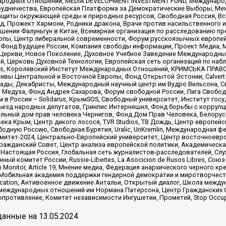
родных Отношений, MEDIA DEVELOPMENT INVESTMENT FUND, Международн
рудничества, Европейская Платформа за Демократические Выборы, Ме
щиты окружающей среды и природных ресурсов, Свободная Россия, Все
, Прожект Хармони, Родники дракона, Врачи против насильственного и
шении Фалуньгун в Китае, Всемирная организация по расследованию пр
опы, Центр либеральной современности, Форум русскоязычных европей
Фонд Будущее России, Компания свободы информации, Проект Медиа, 
 Церкви, Новое Поколение, Духовное Учебное Заведение Международн
й, Церковь Духовной Технологии, Европейская сеть организаций по н
nds, Королевский Институт Международных Отношений, КРИМСЬКА ПРАВОЗ
ициативы Центральной и Восточной Европы, Фонд Открытой Эстонии, Calver
ады, Декабристы, Международный научный центр им Вудро Вильсона, С
 Медуза, Фонд Андрея Сахарова, Форум свободной России, Лига Свободны
в России – Solidarus, КрымSOS, Свободный университет, Институт гос
Съезд народных депутатов, Гринпис Интернешнл, Фонд борьбы с коррупц
тельный дом прав человека Чернигов, Фонд Дом Прав Человека, Белору
ека Крым, Центр дикого лосося, TVR Studios, ТВ Дождь, Центр европей
одную Россию, Свободная Бурятия, Uralic, UnKremlin, Международная ф
омитет-2024, Центрально-Европейский университет, Центр восточноев
ражданский Совет, Центр анализа европейской политики, Академическа
Настоящая Россия, Глобальная сеть журналистов-расследователей, Слу
ый комитет России, Russie-Libertes, La Asocicion de Rusos Libres, С
on Monitor, Article 19, Мнение медиа, Федерация анархического черного
обильная академия поддержки гендерной демократии и миротворчества,
ational Education, Антивоенное движение Антальи, Открытый диалог, Школа 
 международных отношений им Нормана Патерсона, Центр Гражданских 
ротивление, Комитет независимости Ингушетии, Прометей, Stop Occupat
анные на
13.05.2024