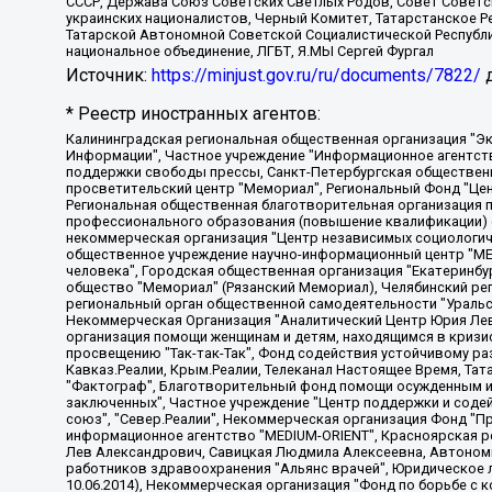
СССР, Держава Союз Советских Светлых Родов, Совет Советски
украинских националистов, Черный Комитет, Татарстанское 
Татарской Автономной Советской Социалистической Республи
национальное объединение, ЛГБТ, Я.МЫ Сергей Фургал
Источник:
https://minjust.gov.ru/ru/documents/7822/
д
* Реестр иностранных агентов:
Калининградская региональная общественная организация "Экозащита!-Женсовет", Фонд содействия защите прав и свобод граждан "Общественный вердикт", Фонд "Институт Развития Свободы Информации", Частное учреждение "Информационное агентство МЕМО. РУ", Региональная общественная организация "Общественная комиссия по сохранению наследия академика Сахарова", Фонд поддержки свободы прессы, Санкт-Петербургская общественная правозащитная организация "Гражданский контроль", Межрегиональная общественная организация "Информационно-просветительский центр "Мемориал", Региональный Фонд "Центр Защиты Прав Средств Массовой Информации", с 05.12.2023 Фонд "Центр Защиты Прав Средств массовой информации", Региональная общественная благотворительная организация помощи беженцам и мигрантам "Гражданское содействие", Негосударственное образовательное учреждение дополнительного профессионального образования (повышение квалификации) специалистов "АКАДЕМИЯ ПО ПРАВАМ ЧЕЛОВЕКА", Свердловская региональная общественная организация "Сутяжник", Автономная некоммерческая организация "Центр независимых социологических исследований", Союз общественных объединений "Российский исследовательский центр по правам человека", Региональное общественное учреждение научно-информационный центр "МЕМОРИАЛ", Некоммерческая организация "Фонд защиты гласности", Автономная некоммерческая организация "Институт прав человека", Городская общественная организация "Екатеринбургское общество "МЕМОРИАЛ", Городская общественная организация "Рязанское историко-просветительское и правозащитное общество "Мемориал" (Рязанский Мемориал), Челябинский региональный орган общественной самодеятельности – женское общественное объединение "Женщины Евразии", Челябинский региональный орган общественной самодеятельности "Уральская правозащитная группа", Фонд содействия защите здоровья и социальной справедливости имени Андрея Рылькова, Автономная Некоммерческая Организация "Аналитический Центр Юрия Левады", Автономная некоммерческая организация социальной поддержки населения "Проект Апрель", Региональная общественная организация помощи женщинам и детям, находящимся в кризисной ситуации "Информационно-методический центр "Анна", Фонд содействия развитию массовых коммуникаций и правовому просвещению "Так-так-Так", Фонд содействия устойчивому развитию "Серебряная тайга", Свердловский региональный общественный фонд социальных проектов "Новое время", "Idel.Реалии", Кавказ.Реалии, Крым.Реалии, Телеканал Настоящее Время, Татаро-башкирская служба Радио Свобода (Azatliq Radiosi), Радио Свободная Европа/Радио Свобода (PCE/PC), "Сибирь.Реалии", "Фактограф", Благотворительный фонд помощи осужденным и их семьям, Автономная некоммерческая организация "Институт глобализации и социальных движений", Фонд "В защиту прав заключенных", Частное учреждение "Центр поддержки и содействия развитию средств массовой информации", Пензенский региональный общественный благотворительный фонд "Гражданский союз", "Север.Реалии", Некоммерческая организация Фонд "Правовая инициатива", Общество с ограниченной ответственностью "Радио Свободная Европа/Радио Свобода", Чешское информационное агентство "MEDIUM-ORIENT", Красноярская региональная общественная организация