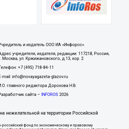
Учредитель и издатель ООО ИА «Инфорос».
Адрес учредителя, издателя, редакции: 117218, Россия,
г. Москва, ул. Кржижановского, д.13, кор. 2
Телефон: +7 (495) 718-84-11
E-mail: info@novayagazeta-glazov.ru
И.О. главного редактора Дорохова Н.В.
Разработчик сайта –
INFOROS
2026
на нежелательной на территории Российской
-российский фонд по экономическому и правовому