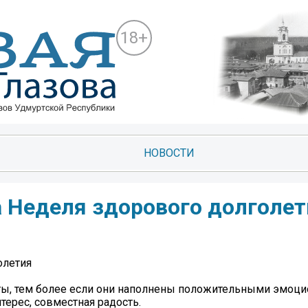
18+
НОВОСТИ
а Неделя здорового долголет
олетия
ты, тем более если они наполнены положительными эмоц
терес, совместная радость.