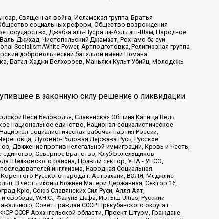
сар, Священная война, Исламская группа, Братья-
а, Общество социальных реформ, Общество возрождения
ое государство, Джабха аль-Нусра ли-Ахль аш-Шам, Народное
 Валь-Джихад, Чистопольский Джамаат, Рохнамо ба суи
nal Socialism/White Power, Артподготовка, Религиозная группа
атарский добровольческий батальон имени Номана
ка, Батал-Хаджи Белхороев, Маньяки Культ Убийц, Молодёжь
тупившее в законную силу решение о ликвидации
ардской Веси Беловодья, Славянская Община Капища Веды
ское национальное единство, Национал-социалистическое
 Национал-социалистическая рабочая партия России,
Череповца, Духовно-Родовая Держава Русь, Русское
з, Движение против нелегальной иммиграции, Кровь и Честь,
е единство, Северное Братство, Клуб Болельщиков
ода Щелковского района, Правый сектор, УНА - УНСО,
ие последователей инглиизма, Народная Социальная
 Коренного Русского народа г. Астрахани, ВОЛЯ, Меджлис
льц, В честь иконы Божией Матери Державная, Сектор 16,
рад Крю, Союз Славянских Сил Руси, Алля-Аят,
 свобода, W.H.С., Фалунь Дафа, Иртыш Ultras, Русский
вального, Совет граждан СССР Прикубанского округа г.
ФСР СССР Архангельской области, Проект Штурм, Граждане