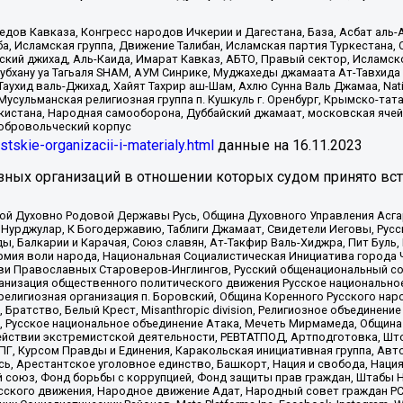
в Кавказа, Конгресс народов Ичкерии и Дагестана, База, Асбат аль-Ан
ба, Исламская группа, Движение Талибан, Исламская партия Туркестан
ский джихад, Аль-Каида, Имарат Кавказ, АБТО, Правый сектор, Исламск
Субхану уа Тагьаля SHAM, АУМ Синрике, Муджахеды джамаата Ат-Тавхида
ухид валь-Джихад, Хайят Тахрир аш-Шам, Ахлю Сунна Валь Джамаа, Natio
Мусульманская религиозная группа п. Кушкуль г. Оренбург, Крымско-т
кистана, Народная самооборона, Дуббайский джамаат, московская ячей
добровольческий корпус
istskie-organizacii-i-materialy.html
данные на
16.11.2023
зных организаций в отношении которых судом принято вс
ской Духовно Родовой Державы Русь, Община Духовного Управления Асг
Нурджулар, К Богодержавию, Таблиги Джамаат, Свидетели Иеговы, Рус
, Балкарии и Карачая, Союз славян, Ат-Такфир Валь-Хиджра, Пит Буль,
рмия воли народа, Национальная Социалистическая Инициатива города 
ви Православных Староверов-Инглингов, Русский общенациональный сою
ганизация общественного политического движения Русское национально
елигиозная организация п. Боровский, Община Коренного Русского нар
 Братство, Белый Крест, Misanthropic division, Религиозное объединен
е, Русское национальное объединение Атака, Мечеть Мирмамеда, Община
йствии экстремистской деятельности, РЕВТАТПОД, Артподготовка, Што
, Курсом Правды и Единения, Каракольская инициативная группа, Автог
ь, Арестантское уголовное единство, Башкорт, Нация и свобода, Нация и
союз, Фонд борьбы с коррупцией, Фонд защиты прав граждан, Штабы На
сского движения, Народное движение Адат, Народный совет граждан РС