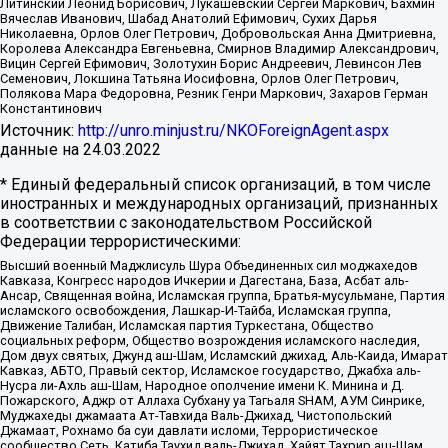
Литинский Леонид Борисович, Лукашевский Сергей Маркович, Бахмин
Вячеслав Иванович, Шабад Анатолий Ефимович, Сухих Дарья
Николаевна, Орлов Олег Петрович, Добровольская Анна Дмитриевна,
Королева Александра Евгеньевна, Смирнов Владимир Александрович,
Вицин Сергей Ефимович, Золотухин Борис Андреевич, Левинсон Лев
Семенович, Локшина Татьяна Иосифовна, Орлов Олег Петрович,
Полякова Мара Федоровна, Резник Генри Маркович, Захаров Герман
Константинович
Источник:
http://unro.minjust.ru/NKOForeignAgent.aspx
данные на
24.03.2022
* Единый федеральный список организаций, в том числе
иностранных и международных организаций, признанных
в соответствии с законодательством Российской
Федерации террористическими:
Высший военный Маджлисуль Шура Объединенных сил моджахедов
Кавказа, Конгресс народов Ичкерии и Дагестана, База, Асбат аль-
Ансар, Священная война, Исламская группа, Братья-мусульмане, Партия
исламского освобождения, Лашкар-И-Тайба, Исламская группа,
Движение Талибан, Исламская партия Туркестана, Общество
социальных реформ, Общество возрождения исламского наследия,
Дом двух святых, Джунд аш-Шам, Исламский джихад, Аль-Каида, Имарат
Кавказ, АБТО, Правый сектор, Исламское государство, Джабха аль-
Нусра ли-Ахль аш-Шам, Народное ополчение имени К. Минина и Д.
Пожарского, Аджр от Аллаха Субхану уа Тагьаля SHAM, АУМ Синрике,
Муджахеды джамаата Ат-Тавхида Валь-Джихад, Чистопольский
Джамаат, Рохнамо ба суи давлати исломи, Террористическое
сообщество Сеть, Катиба Таухид валь-Джихад, Хайят Тахрир аш-Шам,