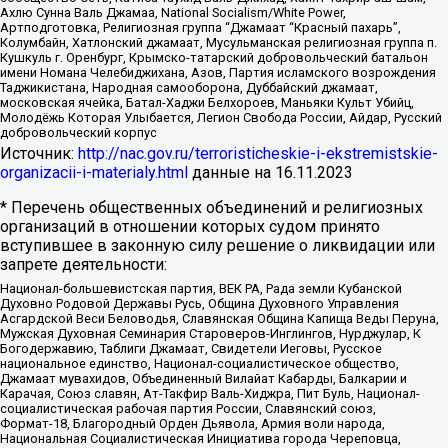
Ахлю Сунна Валь Джамаа, National Socialism/White Power,
Артподготовка, Религиозная группа “Джамаат “Красный пахарь”,
Колумбайн, Хатлонский джамаат, Мусульманская религиозная группа п.
Кушкуль г. Оренбург, Крымско-татарский добровольческий батальон
имени Номана Челебиджихана, Азов, Партия исламского возрождения
Таджикистана, Народная самооборона, Дуббайский джамаат,
московская ячейка, Батал-Хаджи Белхороев, Маньяки Культ Убийц,
Молодёжь Которая Улыбается, Легион Свобода России, Айдар, Русский
добровольческий корпус
Источник:
http://nac.gov.ru/terroristicheskie-i-ekstremistskie-
organizacii-i-materialy.html
данные на
16.11.2023
* Перечень общественных объединений и религиозных
организаций в отношении которых судом принято
вступившее в законную силу решение о ликвидации или
запрете деятельности:
Национал-большевистская партия, ВЕК РА, Рада земли Кубанской
Духовно Родовой Державы Русь, Община Духовного Управления
Асгардской Веси Беловодья, Славянская Община Капища Веды Перуна,
Мужская Духовная Семинария Староверов-Инглингов, Нурджулар, К
Богодержавию, Таблиги Джамаат, Свидетели Иеговы, Русское
национальное единство, Национал-социалистическое общество,
Джамаат мувахидов, Объединенный Вилайат Кабарды, Балкарии и
Карачая, Союз славян, Ат-Такфир Валь-Хиджра, Пит Буль, Национал-
социалистическая рабочая партия России, Славянский союз,
Формат-18, Благородный Орден Дьявола, Армия воли народа,
Национальная Социалистическая Инициатива города Череповца,