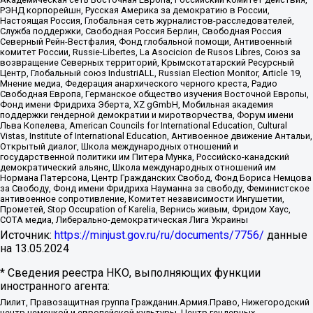
РЭНД корпорейшн, Русская Америка за демократию в России,
Настоящая Россия, Глобальная сеть журналистов-расследователей,
Служба поддержки, Свободная Россия Берлин, Свободная Россия
Северный Рейн-Вестфалия, Фонд глобальной помощи, Антивоенный
комитет России, Russie-Libertes, La Asocicion de Rusos Libres, Союз за
возвращение Северных территорий, Крымскотатарский Ресурсный
Центр, Глобальный союз IndustriALL, Russian Election Monitor, Article 19,
Мнение медиа, Федерация анархического черного креста, Радио
Свободная Европа, Германское общество изучения Восточной Европы,
Фонд имени Фридриха Эберта, XZ gGmbH, Мобильная академия
поддержки гендерной демократии и миротворчества, Форум имени
Льва Копелева, American Councils for International Education, Cultural
Vistas, Institute of International Education, Антивоенное движение Антальи,
Открытый диалог, Школа международных отношений и
государственной политики им Питера Мунка, Российско-канадский
демократический альянс, Школа международных отношений им
Нормана Патерсона, Центр Гражданских Свобод, Фонд Бориса Немцова
за Свободу, Фонд имени Фридриха Науманна за свободу, Феминистское
антивоенное сопротивление, Комитет независимости Ингушетии,
Прометей, Stop Occupation of Karelia, Вернись живым, Фридом Хаус,
СОТА медиа, Либерально-демократическая Лига Украины
Источник:
https://minjust.gov.ru/ru/documents/7756/
данные
на
13.05.2024
* Сведения реестра НКО, выполняющих функции
иностранного агента:
Лилит, Правозащитная группа Гражданин.Армия.Право, Нижегородский
центр немецкой и европейской культуры, Центр гендерных