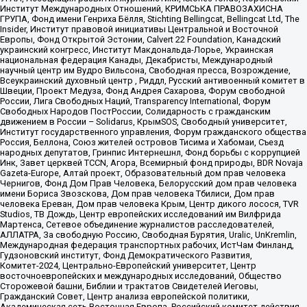
Институт Международных Отношений, КРИМСЬКА ПРАВОЗАХИСНА
ГРУПА, Фонд имени Генриха Бёлля, Stichting Bellingcat, Bellingcat Ltd, The
Insider, Институт правовой инициативы Центральной и Восточной
Европы, Фонд Открытой Эстонии, Calvert 22 Foundation, Канадский
украинский конгресс, Институт Макдональда-Лорье, Украинская
национальная федерация Канады, Декабристы, Международный
научный центр им Вудро Вильсона, Свободная пресса, Возрождение,
Всеукраинский духовный центр , Риддл, Русский антивоенный комитет в
Швеции, Проект Медуза, Фонд Андрея Сахарова, Форум свободной
России, Лига Свободных Наций, Transparеncy International, Форум
Свободных Народов ПостРоссии, Солидарность с гражданским
движением в России – Solidarus, КрымSOS, Свободный университет,
Институт государственного управления, Форум гражданского общества
Россия, Беллона, Союз жителей островов Тисима и Хабомаи, Съезд
народных депутатов, Гринпис Интернешнл, Фонд борьбы с коррупцией
Инк, Завет церквей TCCN, Агора, Всемирный фонд природы, BDR Novaja
Gazeta-Europe, Алтай проект, Образовательный дом прав человека
Чернигов, Фонд Дом Прав Человека, Белорусский дом прав человека
имени Бориса Звозскова, Дом прав человека Тбилиси, Дом прав
человека Ереван, Дом прав человека Крым, Центр дикого лосося, TVR
Studios, ТВ Дождь, Центр европейских исследований им Вилфрида
Мартенса, Сетевое объединение журналистов расследователей,
АЛЛАТРА, За свободную Россию, Свободная Бурятия, Uralic, UnKremlin,
Международная федерация транспортных рабочих, ИстЧам Финланд,
Гудзоновский институт, Фонд Демократического Развития,
Комитет-2024, Центрально-Европейский университет, Центр
восточноевропейских и международных исследований, Общество
Сторожевой башни, Библии и трактатов Свидетелей Иеговы,
Гражданский Совет, Центр анализа европейской политики,
Академическая сеть Восточная Европа, Российский комитет действия,