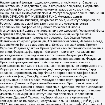
Национальный фонд в поддержку демократии, Институт Открытое
Общество Фонд Содействия, Фонд Открытое общество, Американо-
российский фонд по экономическому и правовому развитию,
Национальный Демократический Институт Международных Отношений,
MEDIA DEVELOPMENT INVESTMENT FUND, Международный
Республиканский Институт, Открытая Россия, Институт современной
России, Черноморский фонд регионального сотрудничества,
Европейская Платформа за Демократические Выборы,
Международный центр электоральных исследований, Германский фонд
Маршалла Соединенных Штатов, Тихоокеанский центр защиты
окружающей среды и природных ресурсов, Свободная Россия,
Всемирный конгресс украинцев, Атлантический совет, Человек в беде,
Европейский фонд за демократию, Джеймстаунский фонд, Прожект
Хармони, Родники дракона, Врачи против насильственного извлечения
органов, Фалунь Дафа, Друзья Фалуньгун, Фалуньгун, Коалиция по
расследованию преследования в отношении Фалуньгун в Китае,
Всемирная организация по расследованию преследований Фалуньгун,
Пражский гражданский центр, Ассоциация школ политических
исследований при Совете Европы, Центр либеральной современности,
Форум русскоязычных европейцев, Немецко-русский обмен, Бард
колледж, Европейский выбор, Фонд Ходорковского, Оксфордский
российский фонд, Фонд Будущее России, Компания свободы
информации, Проект Медиа, Международное партнерство за права
человека, Духовное Управление Евангельских Христиан Украинской
Христианской Церкви, Новое Поколение, Духовное Учебное Заведение
Международный Библейский Колледж, Международное христианское
движение, Всемирный Институт Саентологических Предприятий,
Церковь Духовной Технологии, Европейская сеть организаций по
наблюдению за выборами, Республика Польша, СВОБОДНЫЙ ИДЕЛЬ-
УРАЛ, Ассоциация развития журналистики, IStories fonds, Королевский