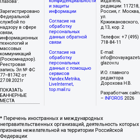
конфиденциальности
издателя,
Глазова".
и защиты
редакции: 117218,
Зарегистрировано
информации
Россия, г. Москва,
Федеральной
ул.
Согласие на
службой по
Кржижановского,
обработку
надзору в сфере
д.13, кор. 2
персональных
связи,
данных обратной
Телефон: +7 (495)
информационных
связи
718-84-11
технологий и
массовых
Согласие на
E-mail:
коммуникаций
обработку
info@novayagazet
(Роскомнадзор).
персональных
glazov.ru
Реестровая
данных с помощью
запись Эл № ФС
И.О. главного
сервисов
77–81742 от
редактора
Yandex.Metrika,
27.08.2021г
Дорохова Н.В.
LiveInternet,
top.mail.ru
ПОКАЗАТЬ
Разработчик сайт
БАННЕРНЫЕ
–
INFOROS
2026
МЕСТА
* Перечень иностранных и международных
неправительственных организаций, деятельность которых
признана нежелательной на территории Российской
Федерации: