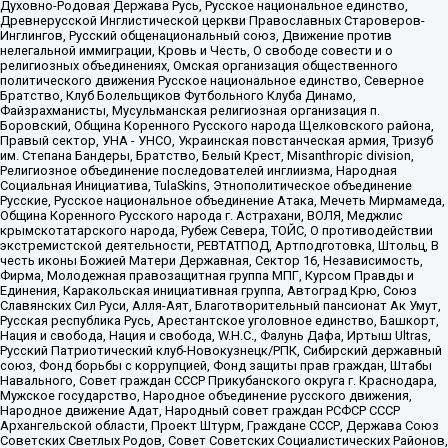
Духовно-Родовая Держава Русь, Русское национальное единство,
Древнерусской Инглистической церкви Православных Староверов-
Инглингов, Русский общенациональный союз, Движение против
нелегальной иммиграции, Кровь и Честь, О свободе совести и о
религиозных объединениях, Омская организация общественного
политического движения Русское национальное единство, Северное
Братство, Клуб Болельщиков Футбольного Клуба Динамо,
Файзрахманисты, Мусульманская религиозная организация п.
Боровский, Община Коренного Русского народа Щелковского района,
Правый сектор, УНА - УНСО, Украинская повстанческая армия, Тризуб
им. Степана Бандеры, Братство, Белый Крест, Misanthropic division,
Религиозное объединение последователей инглиизма, Народная
Социальная Инициатива, TulaSkins, Этнополитическое объединение
Русские, Русское национальное объединение Атака, Мечеть Мирмамеда,
Община Коренного Русского народа г. Астрахани, ВОЛЯ, Меджлис
крымскотатарского народа, Рубеж Севера, ТОЙС, О противодействии
экстремистской деятельности, РЕВТАТПОД, Артподготовка, Штольц, В
честь иконы Божией Матери Державная, Сектор 16, Независимость,
Фирма, Молодежная правозащитная группа МПГ, Курсом Правды и
Единения, Каракольская инициативная группа, Автоград Крю, Союз
Славянских Сил Руси, Алля-Аят, Благотворительный пансионат Ак Умут,
Русская республика Русь, Арестантское уголовное единство, Башкорт,
Нация и свобода, Нация и свобода, W.H.С., Фалунь Дафа, Иртыш Ultras,
Русский Патриотический клуб-Новокузнецк/РПК, Сибирский державный
союз, Фонд борьбы с коррупцией, Фонд защиты прав граждан, Штабы
Навального, Совет граждан СССР Прикубанского округа г. Краснодара,
Мужское государство, Народное объединение русского движения,
Народное движение Адат, Народный совет граждан РСФСР СССР
Архангельской области, Проект Штурм, Граждане СССР, Держава Союз
Советских Светлых Родов, Совет Советских Социалистических Районов,