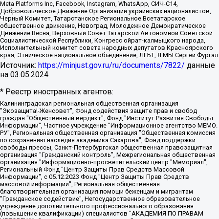
Meta Platforms Inc, Facebook, Instagram, WhatsApp, СИЧ-С14,
Добровольческое Движение Организации украинских националистов,
Черный Комитет, Татарстанское Региональное Всетатарское
общественное движение, Невоград, Молодежное Демократическое
Движение Весна, Верховный Совет Татарской Автономной Советской
Социалистической Республики, Конгресс ойрат-калмыцкого народа,
Исполнительный комитет совета народных депутатов Красноярского
края, Этническое национальное объединение, ЛГБТ, Я.МЫ Сергей Фургал
Источник:
https://minjust.gov.ru/ru/documents/7822/
данные
на
03.05.2024
* Реестр иностранных агентов:
Калининградская региональная общественная организация "Экозащита!-Женсовет", Фонд содействия защите прав и свобод граждан "Общественный вердикт", Фонд "Институт Развития Свободы Информации", Частное учреждение "Информационное агентство МЕМО. РУ", Региональная общественная организация "Общественная комиссия по сохранению наследия академика Сахарова", Фонд поддержки свободы прессы, Санкт-Петербургская общественная правозащитная организация "Гражданский контроль", Межрегиональная общественная организация "Информационно-просветительский центр "Мемориал", Региональный Фонд "Центр Защиты Прав Средств Массовой Информации", с 05.12.2023 Фонд "Центр Защиты Прав Средств массовой информации", Региональная общественная благотворительная организация помощи беженцам и мигрантам "Гражданское содействие", Негосударственное образовательное учреждение дополнительного профессионального образования (повышение квалификации) специалистов "АКАДЕМИЯ ПО ПРАВАМ ЧЕЛОВЕКА", Свердловская региональная общественная организация "Сутяжник", Автономная некоммерческая организация "Центр независимых социологических исследований", Союз общественных объединений "Российский исследовательский центр по правам человека", Региональное общественное учреждение научно-информационный центр "МЕМОРИАЛ", Некоммерческая организация "Фонд защиты гласности", Автономная некоммерческая организация "Институт прав человека", Городская общественная организация "Екатеринбургское общество "МЕМОРИАЛ", Городская общественная организация "Рязанское историко-просветительское и правозащитное общество "Мемориал" (Рязанский Мемориал), Челябинский региональный орган общественной самодеятельности – женское общественное объединение "Женщины Евразии", Челябинский региональный орган общественной самодеятельности "Уральская правозащитная группа", Фонд содействия защите здоровья и социальной справедливости имени Андрея Рылькова, Автономная Некоммерческая Организация "Аналитический Центр Юрия Левады", Автономная некоммерческая организация социальной поддержки населения "Проект Апрель", Региональная общественная организация помощи женщинам и детям, находящимся в кризисной ситуации "Информационно-методический центр "Анна", Фонд содействия развитию массовых коммуникаций и правовому просвещению "Так-так-Так", Фонд содействия устойчивому развитию "Серебряная тайга", Свердловский региональный общественный фонд социальных проектов "Новое время", "Idel.Реалии", Кавказ.Реалии, Крым.Реалии, Телеканал Настоящее Время, Татаро-башкирская служба Радио Свобода (Azatliq Radiosi), Радио Свободная Европа/Радио Свобода (PCE/PC), "Сибирь.Реалии", "Фактограф", Благотворительный фонд помощи осужденным и их семьям, Автономная некоммерческая организация "Институт глобализации и социальных движений", Фонд "В защиту прав заключенных", Частное учреждение "Центр поддержки и содействия развитию средств массовой информации", Пензенский региональный общественный благотворительный фонд "Гражданский союз", "Север.Реалии", Некоммерческая организация Фонд "Правовая инициатива", Общество с ограниченной ответственностью "Радио Свободная Европа/Радио Свобода", Чешское информационное агентство "MEDIUM-ORIENT", Красноярская региональная общественная организация "Мы против СПИДа", Камалягин Денис Николаевич, Маркелов Сергей Евгеньевич, Пономарев Лев Александрович, Савицкая Людмила Алексеевна, Автономная некоммерческая организация "Центр по работе с проблемой насилия "НАСИЛИЮ.НЕТ", Межрегиональный профессиональный союз работников здравоохранения "Альянс врачей", Юридическое лицо, зарегистрированное в Латвийской Республике, SIA "Medusa Project" (регистрационный номер 40103797863, дата регистрации 10.06.2014), Некоммерческая организация "Фонд по борьбе с коррупцией", Автономная некоммерческая организация "Институт права и публичной политики", Баданин Роман Сергеевич, Гликин Максим Александрович, Железнова Мария Михайловна, Лукьянова Юлия Сергеевна, Маетная Елизавета Витальевна, Маняхин Петр Борисович, Чуракова Ольга Владимировна, Ярош Юлия Петровна, Юридическое лицо "The Insider SIA", зарегистрированное в Риге, Латвийская Республика (дата регистрации 26.06.2015), являющееся администратором доменного имени интернет-издания "The Insider SIA", https://theins.ru, Постернак Алексей Евгеньевич, Рубин Михаил Аркадьевич, Анин Роман Александрович, Юридическое лицо Istories fonds, зарегистрированное в Латвийской Республике (регистрационный номер 50008295751, дата регистрации 24.02.2020), Великовский Дмитрий Александрович, Долинина Ирина Николаевна, Мароховская Алеся Алексеевна, Шлейнов Роман Юрьевич, Шмагун Олеся Валентиновна, Общество с ограниченной ответственностью "Альтаир 2021", Общество с ограниченной ответственностью "Вега 2021", Общество с ограниченной ответственностью "Главный редактор 2021", Общество с ограниченной ответственностью "Ромашки монолит", Важенков Артем Валерьевич, Ивановская областная общественная организация "Центр гендерных исследований", Гурман Юрий Альбертович, Медиапроект "ОВД-Инфо", Егоров Владимир Владимирович, Жилинский Владимир Александрович, Общество с ограниченной ответственностью "ЗП", Иванова София Юрьевна, Карезина Инна Павловна, Кильтау Екатерина Викторовна, Петров Алексей Викторович, Пискунов Сергей Евгеньевич, Смирнов Сергей Сергеевич, Тихонов Михаил Сергеевич, Общество с ограниченной ответственностью "ЖУРНАЛИСТ-ИНОСТРАННЫЙ АГЕНТ", Арапова Галина Юрьевна, Вольтская Татьяна Анатольевна, Американская компания "Mason G.E.S. Anonymous Foundation" (США), являющаяся владельцем интернет-издания https://mnews.world/, Компания "Stichting Bellingcat", зарегистрированная в Нидерландах (дата регистрации 11.07.2018), Захаров Андрей Вячеславович, Клепиковская Екатерина Дмитриевна, Общество с ограниченной ответственностью "МЕМО", Перл Роман Александрович, Симонов Евгений Алексеевич, Соловьева Елена Анатольевна, Сотников Даниил Владимирович, Сурначева Елизавета Дмитриевна, Автономная некоммерческая организация по защите прав человека и информированию населения "Якутия – Наше Мнение", Общество с ограниченной ответственностью "Москоу диджитал медиа", с 26.01.2023 Общество с ограниченной ответственностью "Чайка Белые сады", Ветошкина Валерия Валерьевна, Заговора Максим Александрович, Межрегиональное общественное движение "Российская ЛГБТ - сеть", Оленичев Максим Владимирович, Павлов Иван Юрьевич, Скворцова Елена Сергеевна, Общество с ограниченной ответственностью "Как бы инагент", Кочетков Игорь Викторович, Общество с ограниченной ответственностью "Честные выборы", Еланчик Олег Александрович, Общество с ограниченной ответственностью "Нобелевский призыв", Гималова Регина Эмилевна, Григорьев Андрей Валерьевич, Григорьева Алина Александровна, Ассоциация по содействию защите прав призывников, альтернативнослужащих и военнослужащих "Правозащитная группа "Гражданин.Армия.Право", Хисамова Регина Фаритовна, Автономная некоммерческая организация по реализации социально-правовых программ "Лилит", Дальневосточное общественное движение "Маяк", Санкт-Петербургская ЛГБТ-инициативная группа "Выход", Инициативная группа ЛГБТ+ "Реверс", Алексеев Андрей Викторович, Бекбулатова Таисия Львовна, Беляев Иван Михайлович, Владыкина Елена Сергеевна, Гельман Марат Александрович, Никульшина Вероника Юрьевна, Толоконникова Надежда Андреевна, Шендерович Виктор Анатольевич, Общество с ограниченной ответственностью "Данное сообщение", Общество с ограниченной ответственностью Издательский дом "Новая глава", Айнбиндер Александра Александровна, Московский комьюнити-центр для ЛГБТ+инициатив, Благотворительный фонд развития филантропии, Deutsche Welle (Германия, Kurt-Schumacher-Strasse 3, 53113 Bonn), Борзунова Мария Михайловна, Воробьев Виктор Викторович, Голубева Анна Львовна, Константинова Алла Михайловна, Малкова Ирина Владимировна, Мурадов Мурад Абдулгалимович, Осетинская Елизавета Николаевна, Понасенков Евгений Николаевич, Ганапольский Матвей Юрьевич, Киселев Евгений Алексеевич, Борухович Ирина Григорьевна, Дремин Иван Тимофеевич, Дубровский Дмитрий Викторович, Красноярская региональная общественная организация поддержки и развития альтернативных образовательных технологий и межкультурных коммуникаций "ИНТЕРРА", Маяковская Екатерина Алексеевна, Фейгин Марк Захарович, Филимонов Андрей Викторович, Дзугкоева Регина Николаевна, Доброхотов Роман Александрович, Дудь Юрий Александрович, Елкин Сергей Владимирович, Кругликов Кирилл Игоревич, Сабунаева Мария Леонидовна, Семенов Алексей Владимирович, Шаинян Карен Багратович, Шульман Екатерина Михайловна, Асафьев Артур Валерьевич, Вахштайн Виктор Семенович, Венедиктов Алексей Алексеевич, Лушникова Екатерина Евгеньевна, Волков Леонид Михайлович, Невзоров Александр Глебович, Пархоменко Сергей Борисович, Сироткин Ярослав Николаевич, Кара-Мурза Владимир Владимирович, Баранова Наталья Владимировна, Гозман Леонид Яковлевич, Кагарлицкий Борис Юльевич, Климарев Михаил Валерьевич, Милов Владимир Станиславович, Автономная некоммерческая организация Краснодарский центр современного искусства "Типография", Моргенштерн Алишер Тагирович, Соболь Любовь Эдуардовна, Общество с ограниченной ответственностью "ЛИЗА НОРМ", Каспаров Гарри Кимович, Ходорковский Михаил Борисович, Общество с ограниченной ответственностью "Апрельские тезисы", Данилович Ирина Брониславовна, Кашин Олег Владимирович, Петров Николай Владимирович, Пивоваров Алексей Владимирович, Соколов Михаил Владимирович, Цветкова Юлия Владимировна, Чичваркин Евгений Александрович, Комитет против пыток/Команда против пыток, Общество с ограниченной ответственностью "Первый научный", Общество с ограниченной ответственностью "Вертолет и ко", Белоцерковская Вероника Борисовна, Кац Максим Евгеньевич, Лазарева Татьяна Юрьевна, Шаведдинов Руслан Табризович, Яшин Илья Валерьевич, Общество с ограниченной ответственностью "Иноагент ААВ", Алешковский Дмитрий Петрович, Альбац Евгения Марковна, Быков Дмитрий Львович, Галямина Юлия Евгеньевна, Лойко Сергей Леонидович, Мартынов Кирилл Константинович, Медведев Сергей Александрович, Крашенинников Федор Геннадиевич, Гордеева Катерина Вл