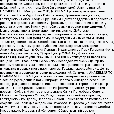
исследований, Фонд защиты прав граждан Штаб, Институт права и
публичной политики, Фонд борьбы с коррупцией, Альянс врачей,
НАСИЛИЮ.НЕТ, Мы против СПИДа, СВЕЧА, Гуманитарное действие,
Открытый Петербург, Лига Избирателей, Правовая инициатива,
Гражданский Союз, Хасдей Ерушалаим, Центр поддержки и содействия
развитию средств массовой информации, Горячая Линия, В защиту
прав заключенных, Институт глобализации и социальных движений,
Центр социально-информационных инициатив Действие,
Благотворительный фонд охраны здоровья и защиты прав граждан,
Благотворительный фонд помощи осужденным и их семьям, Фонд
Тольятти, Новое время, Серебряная тайга, Так-Так-Так, Сова, центр Анна,
Проект Апрель, Самарская губерния, Эра здоровья, Мемориал,
Аналитический Центр Юрия Левады, Издательство Парк Гагарина, Фонд
имени Андрея Рылькова, Сфера, Центр СИБАЛЬТ, Уральская
правозащитная группа, Женщины Евразии, Институт прав человека,
Фонд защиты гласности, Российский исследовательский центр по
правам человека, Дальневосточный центр развития гражданских
инициатив и социального партнерства, Гражданское действие, Центр
независимых социологических исследований, Сутяжник, АКАДЕМИЯ ПО
ПРАВАМ ЧЕЛОВЕКА, Центр развития некоммерческих организаций,
Частное учреждение в Калининграде Совета Министров северных
стран, Гражданское содействие, Трансперенси Интернешнл-Р, Центр
Защиты Прав Средств Массовой Информации, Институт развития
прессы - Сибирь, Частное учреждение в Санкт-Петербурге Совета
Министров Северных Стран, Фонд поддержки свободы прессы,
Гражданский контроль, Человек и Закон, Общественная комиссия по
сохранению наследия академика Сахарова, Информационное агентство
МЕМО. РУ, Институт региональной прессы, Институт Развития Свободы
Информации, Экозащита!-Женсовет, Общественный вердикт,