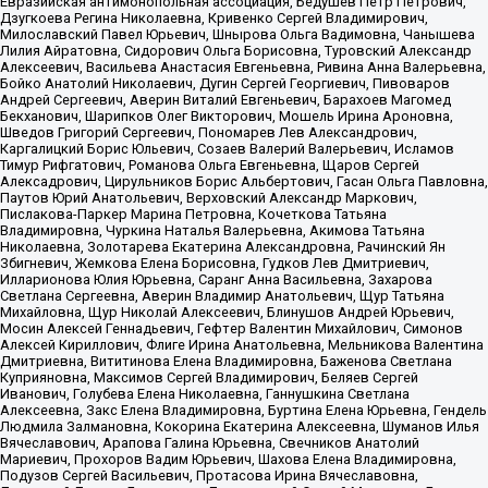
Евразийская антимонопольная ассоциация, Бедушев Петр Петрович,
Дзугкоева Регина Николаевна, Кривенко Сергей Владимирович,
Милославский Павел Юрьевич, Шнырова Ольга Вадимовна, Чанышева
Лилия Айратовна, Сидорович Ольга Борисовна, Туровский Александр
Алексеевич, Васильева Анастасия Евгеньевна, Ривина Анна Валерьевна,
Бойко Анатолий Николаевич, Дугин Сергей Георгиевич, Пивоваров
Андрей Сергеевич, Аверин Виталий Евгеньевич, Барахоев Магомед
Бекханович, Шарипков Олег Викторович, Мошель Ирина Ароновна,
Шведов Григорий Сергеевич, Пономарев Лев Александрович,
Каргалицкий Борис Юльевич, Созаев Валерий Валерьевич, Исламов
Тимур Рифгатович, Романова Ольга Евгеньевна, Щаров Сергей
Алексадрович, Цирульников Борис Альбертович, Гасан Ольга Павловна,
Паутов Юрий Анатольевич, Верховский Александр Маркович,
Пислакова-Паркер Марина Петровна, Кочеткова Татьяна
Владимировна, Чуркина Наталья Валерьевна, Акимова Татьяна
Николаевна, Золотарева Екатерина Александровна, Рачинский Ян
Збигневич, Жемкова Елена Борисовна, Гудков Лев Дмитриевич,
Илларионова Юлия Юрьевна, Саранг Анна Васильевна, Захарова
Светлана Сергеевна, Аверин Владимир Анатольевич, Щур Татьяна
Михайловна, Щур Николай Алексеевич, Блинушов Андрей Юрьевич,
Мосин Алексей Геннадьевич, Гефтер Валентин Михайлович, Симонов
Алексей Кириллович, Флиге Ирина Анатольевна, Мельникова Валентина
Дмитриевна, Вититинова Елена Владимировна, Баженова Светлана
Куприяновна, Максимов Сергей Владимирович, Беляев Сергей
Иванович, Голубева Елена Николаевна, Ганнушкина Светлана
Алексеевна, Закс Елена Владимировна, Буртина Елена Юрьевна, Гендель
Людмила Залмановна, Кокорина Екатерина Алексеевна, Шуманов Илья
Вячеславович, Арапова Галина Юрьевна, Свечников Анатолий
Мариевич, Прохоров Вадим Юрьевич, Шахова Елена Владимировна,
Подузов Сергей Васильевич, Протасова Ирина Вячеславовна,