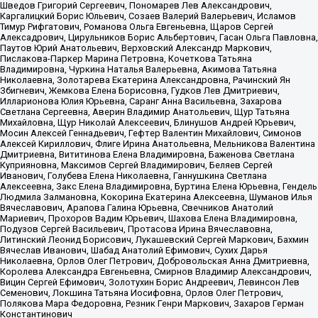
Шведов Григорий Сергеевич, Пономарев Лев Александрович,
Каргалицкий Борис Юльевич, Созаев Валерий Валерьевич, Исламов
Тимур Рифгатович, Романова Ольга Евгеньевна, Щаров Сергей
Алексадрович, Цирульников Борис Альбертович, Гасан Ольга Павловна,
Паутов Юрий Анатольевич, Верховский Александр Маркович,
Пислакова-Паркер Марина Петровна, Кочеткова Татьяна
Владимировна, Чуркина Наталья Валерьевна, Акимова Татьяна
Николаевна, Золотарева Екатерина Александровна, Рачинский Ян
Збигневич, Жемкова Елена Борисовна, Гудков Лев Дмитриевич,
Илларионова Юлия Юрьевна, Саранг Анна Васильевна, Захарова
Светлана Сергеевна, Аверин Владимир Анатольевич, Щур Татьяна
Михайловна, Щур Николай Алексеевич, Блинушов Андрей Юрьевич,
Мосин Алексей Геннадьевич, Гефтер Валентин Михайлович, Симонов
Алексей Кириллович, Флиге Ирина Анатольевна, Мельникова Валентина
Дмитриевна, Вититинова Елена Владимировна, Баженова Светлана
Куприяновна, Максимов Сергей Владимирович, Беляев Сергей
Иванович, Голубева Елена Николаевна, Ганнушкина Светлана
Алексеевна, Закс Елена Владимировна, Буртина Елена Юрьевна, Гендель
Людмила Залмановна, Кокорина Екатерина Алексеевна, Шуманов Илья
Вячеславович, Арапова Галина Юрьевна, Свечников Анатолий
Мариевич, Прохоров Вадим Юрьевич, Шахова Елена Владимировна,
Подузов Сергей Васильевич, Протасова Ирина Вячеславовна,
Литинский Леонид Борисович, Лукашевский Сергей Маркович, Бахмин
Вячеслав Иванович, Шабад Анатолий Ефимович, Сухих Дарья
Николаевна, Орлов Олег Петрович, Добровольская Анна Дмитриевна,
Королева Александра Евгеньевна, Смирнов Владимир Александрович,
Вицин Сергей Ефимович, Золотухин Борис Андреевич, Левинсон Лев
Семенович, Локшина Татьяна Иосифовна, Орлов Олег Петрович,
Полякова Мара Федоровна, Резник Генри Маркович, Захаров Герман
Константинович