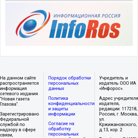
На данном сайте
Порядок обработки
Учредитель и
распространяется
персональных
издатель ООО ИА
информация
данных
«Инфорос».
сетевого издания
Политика
Адрес учредителя
"Новая газета
конфиденциальности
издателя,
Глазова".
и защиты
редакции: 117218,
Зарегистрировано
информации
Россия, г. Москва,
Федеральной
ул.
Согласие на
службой по
Кржижановского,
обработку
надзору в сфере
д.13, кор. 2
персональных
связи,