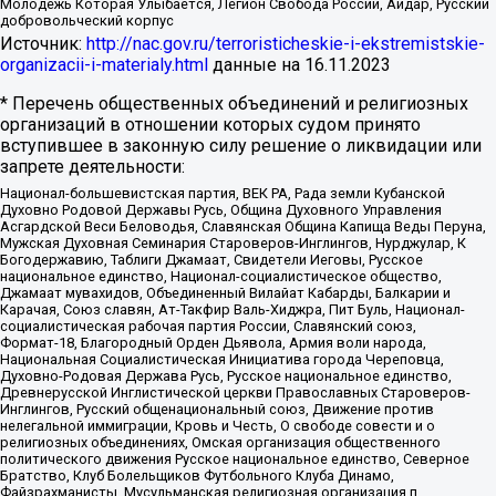
Молодёжь Которая Улыбается, Легион Свобода России, Айдар, Русский
добровольческий корпус
Источник:
http://nac.gov.ru/terroristicheskie-i-ekstremistskie-
organizacii-i-materialy.html
данные на
16.11.2023
* Перечень общественных объединений и религиозных
организаций в отношении которых судом принято
вступившее в законную силу решение о ликвидации или
запрете деятельности:
Национал-большевистская партия, ВЕК РА, Рада земли Кубанской
Духовно Родовой Державы Русь, Община Духовного Управления
Асгардской Веси Беловодья, Славянская Община Капища Веды Перуна,
Мужская Духовная Семинария Староверов-Инглингов, Нурджулар, К
Богодержавию, Таблиги Джамаат, Свидетели Иеговы, Русское
национальное единство, Национал-социалистическое общество,
Джамаат мувахидов, Объединенный Вилайат Кабарды, Балкарии и
Карачая, Союз славян, Ат-Такфир Валь-Хиджра, Пит Буль, Национал-
социалистическая рабочая партия России, Славянский союз,
Формат-18, Благородный Орден Дьявола, Армия воли народа,
Национальная Социалистическая Инициатива города Череповца,
Духовно-Родовая Держава Русь, Русское национальное единство,
Древнерусской Инглистической церкви Православных Староверов-
Инглингов, Русский общенациональный союз, Движение против
нелегальной иммиграции, Кровь и Честь, О свободе совести и о
религиозных объединениях, Омская организация общественного
политического движения Русское национальное единство, Северное
Братство, Клуб Болельщиков Футбольного Клуба Динамо,
Файзрахманисты, Мусульманская религиозная организация п.