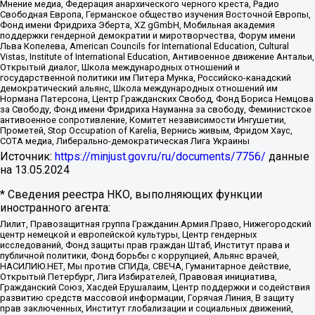
Мнение медиа, Федерация анархического черного креста, Радио
Свободная Европа, Германское общество изучения Восточной Европы,
Фонд имени Фридриха Эберта, XZ gGmbH, Мобильная академия
поддержки гендерной демократии и миротворчества, Форум имени
Льва Копелева, American Councils for International Education, Cultural
Vistas, Institute of International Education, Антивоенное движение Антальи,
Открытый диалог, Школа международных отношений и
государственной политики им Питера Мунка, Российско-канадский
демократический альянс, Школа международных отношений им
Нормана Патерсона, Центр Гражданских Свобод, Фонд Бориса Немцова
за Свободу, Фонд имени Фридриха Науманна за свободу, Феминистское
антивоенное сопротивление, Комитет независимости Ингушетии,
Прометей, Stop Occupation of Karelia, Вернись живым, Фридом Хаус,
СОТА медиа, Либерально-демократическая Лига Украины
Источник:
https://minjust.gov.ru/ru/documents/7756/
данные
на
13.05.2024
* Сведения реестра НКО, выполняющих функции
иностранного агента:
Лилит, Правозащитная группа Гражданин.Армия.Право, Нижегородский
центр немецкой и европейской культуры, Центр гендерных
исследований, Фонд защиты прав граждан Штаб, Институт права и
публичной политики, Фонд борьбы с коррупцией, Альянс врачей,
НАСИЛИЮ.НЕТ, Мы против СПИДа, СВЕЧА, Гуманитарное действие,
Открытый Петербург, Лига Избирателей, Правовая инициатива,
Гражданский Союз, Хасдей Ерушалаим, Центр поддержки и содействия
развитию средств массовой информации, Горячая Линия, В защиту
прав заключенных, Институт глобализации и социальных движений,