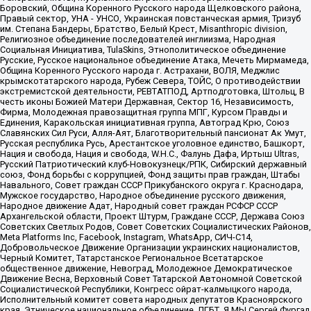
Боровский, Община Коренного Русского народа Щелковского района,
Правый сектор, УНА - УНСО, Украинская повстанческая армия, Тризуб
им. Степана Бандеры, Братство, Белый Крест, Misanthropic division,
Религиозное объединение последователей инглиизма, Народная
Социальная Инициатива, TulaSkins, Этнополитическое объединение
Русские, Русское национальное объединение Атака, Мечеть Мирмамеда,
Община Коренного Русского народа г. Астрахани, ВОЛЯ, Меджлис
крымскотатарского народа, Рубеж Севера, ТОЙС, О противодействии
экстремистской деятельности, РЕВТАТПОД, Артподготовка, Штольц, В
честь иконы Божией Матери Державная, Сектор 16, Независимость,
Фирма, Молодежная правозащитная группа МПГ, Курсом Правды и
Единения, Каракольская инициативная группа, Автоград Крю, Союз
Славянских Сил Руси, Алля-Аят, Благотворительный пансионат Ак Умут,
Русская республика Русь, Арестантское уголовное единство, Башкорт,
Нация и свобода, Нация и свобода, W.H.С., Фалунь Дафа, Иртыш Ultras,
Русский Патриотический клуб-Новокузнецк/РПК, Сибирский державный
союз, Фонд борьбы с коррупцией, Фонд защиты прав граждан, Штабы
Навального, Совет граждан СССР Прикубанского округа г. Краснодара,
Мужское государство, Народное объединение русского движения,
Народное движение Адат, Народный совет граждан РСФСР СССР
Архангельской области, Проект Штурм, Граждане СССР, Держава Союз
Советских Светлых Родов, Совет Советских Социалистических Районов,
Meta Platforms Inc, Facebook, Instagram, WhatsApp, СИЧ-С14,
Добровольческое Движение Организации украинских националистов,
Черный Комитет, Татарстанское Региональное Всетатарское
общественное движение, Невоград, Молодежное Демократическое
Движение Весна, Верховный Совет Татарской Автономной Советской
Социалистической Республики, Конгресс ойрат-калмыцкого народа,
Исполнительный комитет совета народных депутатов Красноярского
края, Этническое национальное объединение, ЛГБТ, Я.МЫ Сергей Фургал