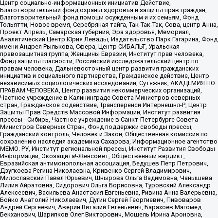
Центр социально-информационных инициатив Действие,
Благотворительный фонд охраны здоровья и защиты прав граждан,
Благотворительный фонд помощи осужденным и их семьям, Фонд
Тольятти, Новое время, Серебряная тайга, Так-Так-Так, Сова, центр Анна,
Проект Апрель, Самарская губерния, Эра здоровья, Мемориал,
Аналитический Центр Юрия Левады, Издательство Парк Гагарина, Фонд
имени Андрея Рылькова, Сфера, Центр СИБАЛЬТ, Уральская
правозащитная группа, Женщины Евразии, Институт прав человека,
Фонд защиты гласности, Российский исследовательский центр по
правам человека, Дальневосточный центр развития гражданских
инициатив и социального партнерства, Гражданское действие, Центр
независимых социологических исследований, Сутяжник, АКАДЕМИЯ ПО
ПРАВАМ ЧЕЛОВЕКА, Центр развития некоммерческих организаций,
Частное учреждение в Калининграде Совета Министров северных
стран, Гражданское содействие, Трансперенси Интернешнл-Р, Центр
Защиты Прав Средств Массовой Информации, Институт развития
прессы - Сибирь, Частное учреждение в Санкт-Петербурге Совета
Министров Северных Стран, Фонд поддержки свободы прессы,
Гражданский контроль, Человек и Закон, Общественная комиссия по
сохранению наследия академика Сахарова, Информационное агентство
МЕМО. РУ, Институт региональной прессы, Институт Развития Свободы
Информации, Экозащита!-Женсовет, Общественный вердикт,
Евразийская антимонопольная ассоциация, Бедушев Петр Петрович,
Дзугкоева Регина Николаевна, Кривенко Сергей Владимирович,
Милославский Павел Юрьевич, Шнырова Ольга Вадимовна, Чанышева
Лилия Айратовна, Сидорович Ольга Борисовна, Туровский Александр
Алексеевич, Васильева Анастасия Евгеньевна, Ривина Анна Валерьевна,
Бойко Анатолий Николаевич, Дугин Сергей Георгиевич, Пивоваров
Андрей Сергеевич, Аверин Виталий Евгеньевич, Барахоев Магомед
Бекханович, Шарипков Олег Викторович, Мошель Ирина Ароновна,