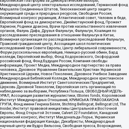
Европейская Платформа за Демократические Выборы,
Международный центр электоральных исследований, Германский фонд
Маршалла Соединенных Штатов, Тихоокеанский центр защиты
окружающей среды и природных ресурсов, Свободная Россия,
Всемирный конгресс украинцев, Атлантический совет, Человек в беде,
Европейский фонд за демократию, Джеймстаунский фонд, Прожект
Хармони, Родники дракона, Врачи против насильственного извлечения
органов, Фалунь Дафа, Друзья Фалуньгун, Фалуньгун, Коалиция по
расследованию преследования в отношении Фалуньгун в Китае,
Всемирная организация по расследованию преследований Фалуньгун,
Пражский гражданский центр, Ассоциация школ политических
исследований при Совете Европы, Центр либеральной современности,
Форум русскоязычных европейцев, Немецко-русский обмен, Бард
колледж, Европейский выбор, Фонд Ходорковского, Оксфордский
российский фонд, Фонд Будущее России, Компания свободы
информации, Проект Медиа, Международное партнерство за права
человека, Духовное Управление Евангельских Христиан Украинской
Христианской Церкви, Новое Поколение, Духовное Учебное Заведение
Международный Библейский Колледж, Международное христианское
движение, Всемирный Институт Саентологических Предприятий,
Церковь Духовной Технологии, Европейская сеть организаций по
наблюдению за выборами, Республика Польша, СВОБОДНЫЙ ИДЕЛЬ-
УРАЛ, Ассоциация развития журналистики, IStories fonds, Королевский
Институт Международных Отношений, КРИМСЬКА ПРАВОЗАХИСНА
ГРУПА, Фонд имени Генриха Бёлля, Stichting Bellingcat, Bellingcat Ltd, The
Insider, Институт правовой инициативы Центральной и Восточной
Европы, Фонд Открытой Эстонии, Calvert 22 Foundation, Канадский
украинский конгресс, Институт Макдональда-Лорье, Украинская
национальная федерация Канады, Декабристы, Международный
научный центр им Вудро Вильсона, Свободная пресса, Возрождение,