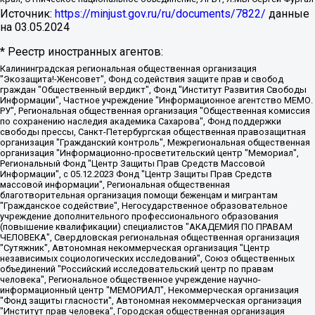
Источник:
https://minjust.gov.ru/ru/documents/7822/
данные
на
03.05.2024
* Реестр иностранных агентов:
Калининградская региональная общественная организация "Экозащита!-Женсовет", Фонд содействия защите прав и свобод граждан "Общественный вердикт", Фонд "Институт Развития Свободы Информации", Частное учреждение "Информационное агентство МЕМО. РУ", Региональная общественная организация "Общественная комиссия по сохранению наследия академика Сахарова", Фонд поддержки свободы прессы, Санкт-Петербургская общественная правозащитная организация "Гражданский контроль", Межрегиональная общественная организация "Информационно-просветительский центр "Мемориал", Региональный Фонд "Центр Защиты Прав Средств Массовой Информации", с 05.12.2023 Фонд "Центр Защиты Прав Средств массовой информации", Региональная общественная благотворительная организация помощи беженцам и мигрантам "Гражданское содействие", Негосударственное образовательное учреждение дополнительного профессионального образования (повышение квалификации) специалистов "АКАДЕМИЯ ПО ПРАВАМ ЧЕЛОВЕКА", Свердловская региональная общественная организация "Сутяжник", Автономная некоммерческая организация "Центр независимых социологических исследований", Союз общественных объединений "Российский исследовательский центр по правам человека", Региональное общественное учреждение научно-информационный центр "МЕМОРИАЛ", Некоммерческая организация "Фонд защиты гласности", Автономная некоммерческая организация "Институт прав человека", Городская общественная организация "Екатеринбургское общество "МЕМОРИАЛ", Городская общественная организация "Рязанское историко-просветительское и правозащитное общество "Мемориал" (Рязанский Мемориал), Челябинский региональный орган общественной самодеятельности – женское общественное объединение "Женщины Евразии", Челябинский региональный орган общественной самодеятельности "Уральская правозащитная группа", Фонд содействия защите здоровья и социальной справедливости имени Андрея Рылькова, Автономная Некоммерческая Организация "Аналитический Центр Юрия Левады", Автономная некоммерческая организация социальной поддержки населения "Проект Апрель", Региональная общественная организация помощи женщинам и детям, находящимся в кризисной ситуации "Информационно-методический центр "Анна", Фонд содействия развитию массовых коммуникаций и правовому просвещению "Так-так-Так", Фонд содействия устойчивому развитию "Серебряная тайга", Свердловский региональный общественный фонд социальных проектов "Новое время", "Idel.Реалии", Кавказ.Реалии, Крым.Реалии, Телеканал Настоящее Время, Татаро-башкирская служба Радио Свобода (Azatliq Radiosi), Радио Свободная Европа/Радио Свобода (PCE/PC), "Сибирь.Реалии", "Фактограф", Благотворительный фонд помощи осужденным и их семьям, Автономная некоммерческая организация "Институт глобализации и социальных движений", Фонд "В защиту прав заключенных", Частное учреждение "Центр поддержки и содействия развитию средств массовой информации", Пензенский региональный общественный благотворительный фонд "Гражданский союз", "Север.Реалии", Некоммерческая организация Фонд "Правовая инициатива", Общество с ограниченной ответственностью "Радио Свободная Европа/Радио Свобода", Чешское информационное агентство "MEDIUM-ORIENT", Красноярская региональная общественная организация "Мы против СПИДа", Камалягин Денис Николаевич, Маркелов Сергей Евгеньевич, Пономарев Лев Александрович, Савицкая Людмила Алексеевна, Автономная некоммерческая организация "Центр по работе с проблемой насилия "НАСИЛИЮ.НЕТ", Межрегиональный профессиональный союз работников здравоохранения "Альянс врачей", Юридическое лицо, зарегистрированное в Латвийской Республике, SIA "Medusa Project" (регистрационный номер 40103797863, дата регистрации 10.06.2014), Некоммерческая организация "Фонд по борьбе с коррупцией", Автономная некоммерческая организация "Институт права и публичной политики", Баданин Роман Сергеевич, Гликин Максим Александрович, Железнова Мария Михайловна, Лукьянова Юлия Сергеевна, Маетная Елизавета Витальевна, Маняхин Петр Борисович, Чуракова Ольга Владимировна, Ярош Юлия Петровна, Юридическое лицо "The Insider SIA", зарегистрированное в Риге, Латвийская Республика (дата регистрации 26.06.2015), являющееся администратором доменного имени интернет-издания "The Insider SIA", https://theins.ru, Постернак Алексей Евгеньевич, Рубин Михаил Аркадьевич, Анин Роман Александрович, Юридическое лицо Istories fonds, зарегистрированное в Латвийской Республике (регистрационный номер 50008295751, дата регистрации 24.02.2020), Великовский Дмитрий Александрович, Долинина Ирина Николаевна, Мароховская Алеся Алексеевна, Шлейнов Роман Юрьевич, Шмагун Олеся Валентиновна, Общество с ограниченной ответственностью "Альтаир 2021", Общество с ограниченной ответственностью "Вега 2021", Общество с ограниченной ответственностью "Главный редактор 2021", Общество с ограниченной ответственностью "Ромашки монолит", Важенков Артем Валерьевич, Ивановская областная общественная организация "Центр гендерных исследований", Гурман Юрий Альбертович, Медиапроект "ОВД-Инфо", Егоров Владимир Владимирович, Жилинский Владимир Александрович, Общество с ограниченной ответственностью "ЗП", Иванова София Юрьевна, Карезина Инна Павловна, Кильтау Екатерина Викторовна, Петров Алексей Викторович, Пискунов Сергей Евгеньевич, Смирнов Сергей Сергеевич, Тихонов Михаил Сергеевич, Общество с ограниченной ответственностью "ЖУРНАЛИСТ-ИНОСТРАННЫЙ АГЕНТ", Арапова Галина Юрьевна, Вольтская Татьяна Анатольевна, Американская компания "Mason G.E.S. Anonymous Foundation" (США), являющаяся владельцем интернет-издания https://mnews.world/, Компания "Stichting Bellingcat", зарегистрированная в Нидерландах (дата регистрации 11.07.2018), Захаров Андрей Вячеславович, Клепиковская Екатерина Дмитриевна, Общество с ограниченной ответственностью "МЕМО", Перл Роман Александрович, Симонов Евгений Алексеевич, Соловьева Елена Анатольевна, Сотников Даниил Владимирович, Сурначева Елизавета Дмитриевна, Автономная некоммерческая организация по защите прав человека и информированию населения "Якутия – Наше Мнение", Общество с ограниченной ответственностью "Москоу диджитал медиа", с 26.01.2023 Общество с ограниченной ответственностью "Чайка Белые сады", Ветошкина Валерия Валерьевна, Заговора Максим Александрович, Межрегиональное общественное движение "Российская ЛГБТ - сеть", Оленичев Максим Владимирович, Павлов Иван Юрьевич, Скворцова Елена Сергеевна, Общество с ограниченной ответственностью "Как бы инагент", Кочетков Игорь Викторович, Общество с ограниченной ответственностью "Честные выборы", Еланчик Олег Александрович, Общество с ограниченной ответственностью "Нобелевский призыв", Гималова Регина Эмилевна, Григорьев Андрей Валерьевич, Григорьева Алина Александровна, Ассоциация по содействию защите прав призывников, альтернативнослужащих и военнослужащих "Правозащитная группа "Гражданин.Армия.Право", Хисамова Регина Фаритовна, Автономная некоммерческая организация по реализации социально-правовых программ "Лилит", Дальневосточное общественное движение "Маяк", Санкт-Петербургская ЛГБТ-инициативная группа "Выход", Инициативная группа ЛГБТ+ "Реверс", Алексеев Андрей Викторович, Бекбулатова Таисия Львовна, Беляев Иван Михайлович, Владыкина Елена Сергеевна, Гельман Марат Александрович, Никульшина Вероника Юрьевна, Толоконникова Надежда Андреевна, Шендерович Виктор Анатольевич, Общество с ограниченной ответственностью "Данное сообщение", Общество с ограниченной ответственностью Издательский дом "Новая глава", Айнбиндер Александра Александровна, Московский комьюнити-центр для ЛГБТ+инициатив, Благотворительный фонд развития филантропии, Deutsche Welle (Германия, Kurt-Schumacher-Strasse 3, 53113 Bonn), Борзунова Мария Михайловна, Воробьев Виктор Викторович, Голубева Анна Львовна, Константинова Алла Михайловна, Малкова Ирина Владимировна, Мурадов Мурад Абдулгалимович, Осетинская Елизавета Николаевна, Понасенков Евгений Николаевич, Ганапольский Матвей Юрьевич, Киселев Евгений Алексеевич, Борухович Ирина Григорьевна, Дремин Иван Тимофеевич, Дубровский Дмитрий Викторович, Красноярская региональная общественная организация поддержки и развития альтернативных образовательных технологий и межкультурных коммуникаций "ИНТЕРРА", Маяковская Екатерина Алексеевна, Фейгин Марк Захарович, Филимонов Андрей Викторович, Дзугкоева Регина Николаевна, Доброхотов Роман Александрович, Дудь Юрий Александрович, Елкин Сергей Владимирович, Кругликов Кирилл Игоревич, Сабунаева Мария Леонидовна, Семенов Алексей Владимирович, Шаинян Карен Багратович, Шульман Екатерина Михайловна, Асафьев Артур Валерьевич, Вахштайн Виктор Семенович, Венедиктов Алексей Алексеевич, Лушникова Екатерина Евгеньевна, Волков Леонид Михайлович, Невзоров Александр Глебович, Пархоменко Сергей Борисович, Сироткин Ярослав Николаевич, Кара-Мурза Владимир Владимирович, Баранова Наталья Владимировна, Гозман Леонид Яковлевич, Кагарлицкий Борис Юльевич, Климарев Михаил Валерьевич, Милов Владимир Станиславович, Автономная некоммерческая организация Краснодарский центр современного искусства "Типография", Моргенштерн Алишер Тагирович, Соболь Любовь Эдуардовна, Общество с ограниченной ответственностью "ЛИЗА НОРМ", Каспаров Гарри Кимович, Ходорковский Михаил Борисович, Общество с ограниченной ответственностью "Апрельские тезисы", Данилович Ирина Брониславовна, Кашин Олег Владимирович, Петров Николай Владимирович, Пивоваров Алексей Владимирович, Соколов Михаил Владимирович, Цветкова Юлия Владимировна, Чичваркин Евгений Александрович, Комитет против пыток/Команда против пыток, Общество с ограниченной ответственностью "Первый научный", Общество с ограниченной ответственностью "Вертолет и ко", Белоцерковская Вероника Борисовна, Кац Максим Евгеньевич, Лазарева Татьяна Юрьевна, Шаведдинов Руслан Табризович, Яшин Илья Валерьевич, Общество с ограниченной ответственностью "Иноагент ААВ", Алешковский Дмитрий Петрович, Альбац Евгения Марковна, Быков Дмитрий Львович, Галямина Юлия Евгеньевна, Лойко Сергей Леонидович, Мартынов Кирилл Константинович, Медведев Сергей Александрович, Крашенинников Федор Геннадиевич, Гордеева Катерина Вл