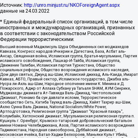
Источник:
http://unro.minjust.ru/NKOForeignAgent.aspx
данные на
24.03.2022
* Единый федеральный список организаций, в том числе
иностранных и международных организаций, признанных
в соответствии с законодательством Российской
Федерации террористическими:
Высший военный Маджлисуль Шура Объединенных сил моджахедов
Кавказа, Конгресс народов Ичкерии и Дагестана, База, Асбат аль-
Ансар, Священная война, Исламская группа, Братья-мусульмане, Партия
исламского освобождения, Лашкар-И-Тайба, Исламская группа,
Движение Талибан, Исламская партия Туркестана, Общество
социальных реформ, Общество возрождения исламского наследия,
Дом двух святых, Джунд аш-Шам, Исламский джихад, Аль-Каида, Имарат
Кавказ, АБТО, Правый сектор, Исламское государство, Джабха аль-
Нусра ли-Ахль аш-Шам, Народное ополчение имени К. Минина и Д.
Пожарского, Аджр от Аллаха Субхану уа Тагьаля SHAM, АУМ Синрике,
Муджахеды джамаата Ат-Тавхида Валь-Джихад, Чистопольский
Джамаат, Рохнамо ба суи давлати исломи, Террористическое
сообщество Сеть, Катиба Таухид валь-Джихад, Хайят Тахрир аш-Шам,
Ахлю Сунна Валь Джамаа, National Socialism/White Power,
Артподготовка, Религиозная группа “Джамаат “Красный пахарь”,
Колумбайн, Хатлонский джамаат, Мусульманская религиозная группа п.
Кушкуль г. Оренбург, Крымско-татарский добровольческий батальон
имени Номана Челебиджихана, Азов, Партия исламского возрождения
Таджикистана, Народная самооборона, Дуббайский джамаат,
московская ячейка, Батал-Хаджи Белхороев, Маньяки Культ Убийц,