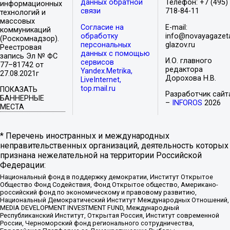
данных обратной
Телефон: +7 (495)
информационных
связи
718-84-11
технологий и
массовых
Согласие на
E-mail:
коммуникаций
обработку
info@novayagazet
(Роскомнадзор).
персональных
glazov.ru
Реестровая
данных с помощью
запись Эл № ФС
И.О. главного
сервисов
77–81742 от
редактора
Yandex.Metrika,
27.08.2021г
Дорохова Н.В.
LiveInternet,
top.mail.ru
ПОКАЗАТЬ
Разработчик сайт
БАННЕРНЫЕ
–
INFOROS
2026
МЕСТА
* Перечень иностранных и международных
неправительственных организаций, деятельность которых
признана нежелательной на территории Российской
Федерации:
Национальный фонд в поддержку демократии, Институт Открытое
Общество Фонд Содействия, Фонд Открытое общество, Американо-
российский фонд по экономическому и правовому развитию,
Национальный Демократический Институт Международных Отношений,
MEDIA DEVELOPMENT INVESTMENT FUND, Международный
Республиканский Институт, Открытая Россия, Институт современной
России, Черноморский фонд регионального сотрудничества,