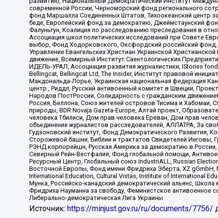
развитию, Национальный Демократический Институт Междуна
современной России, Черноморский фонд регионального сот
фонд Маршалла Соединенных Штатов, Тихоокеанский центр за
беде, Европейский фонд за демократию, Джеймстаунский фонд
Фалуньгун, Коалиция по расследованию преследования в отно
Ассоциация школ политических исследований при Совете Евр
выбор, Фонд Ходорковского, Оксфордский российский фонд, 
Управление Евангельских Христиан Украинской Христианской
движение, Всемирный Институт Саентологических Предприяти
ИДЕЛЬ-УРАЛ, Ассоциация развития журналистики, IStories fo
Bellingcat, Bellingcat Ltd, The Insider, Институт правовой ин
Макдональда-Лорье, Украинская национальная федерация Кан
центр , Риддл, Русский антивоенный комитет в Швеции, Проект
Народов ПостРоссии, Солидарность с гражданским движением 
Россия, Беллона, Союз жителей островов Тисима и Хабомаи, 
природы, BDR Novaja Gazeta-Europe, Алтай проект, Образова
человека Тбилиси, Дом прав человека Ереван, Дом прав челов
объединение журналистов расследователей, АЛЛАТРА, За своб
Гудзоновский институт, Фонд Демократического Развития, К
Сторожевой башни, Библии и трактатов Свидетелей Иеговы, Г
РЭНД корпорейшн, Русская Америка за демократию в России, 
Северный Рейн-Вестфалия, Фонд глобальной помощи, Антивоенн
Ресурсный Центр, Глобальный союз IndustriALL, Russian Electi
Восточной Европы, Фонд имени Фридриха Эберта, XZ gGmbH, М
International Education, Cultural Vistas, Institute of Intern
Мунка, Российско-канадский демократический альянс, Школа
Фридриха Науманна за свободу, Феминистское антивоенное соп
Либерально-демократическая Лига Украины
Источник:
https://minjust.gov.ru/ru/documents/7756/
д