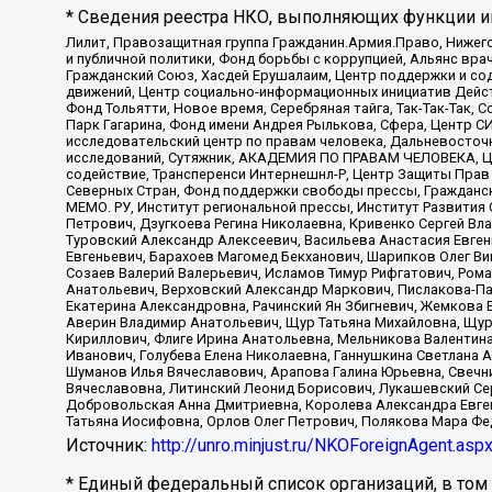
* Сведения реестра НКО, выполняющих функции ин
Лилит, Правозащитная группа Гражданин.Армия.Право, Нижего
и публичной политики, Фонд борьбы с коррупцией, Альянс вр
Гражданский Союз, Хасдей Ерушалаим, Центр поддержки и сод
движений, Центр социально-информационных инициатив Дейс
Фонд Тольятти, Новое время, Серебряная тайга, Так-Так-Так,
Парк Гагарина, Фонд имени Андрея Рылькова, Сфера, Центр С
исследовательский центр по правам человека, Дальневосточн
исследований, Сутяжник, АКАДЕМИЯ ПО ПРАВАМ ЧЕЛОВЕКА, Це
содействие, Трансперенси Интернешнл-Р, Центр Защиты Прав
Северных Стран, Фонд поддержки свободы прессы, Гражданск
МЕМО. РУ, Институт региональной прессы, Институт Развити
Петрович, Дзугкоева Регина Николаевна, Кривенко Сергей В
Туровский Александр Алексеевич, Васильева Анастасия Евген
Евгеньевич, Барахоев Магомед Бекханович, Шарипков Олег В
Созаев Валерий Валерьевич, Исламов Тимур Рифгатович, Рома
Анатольевич, Верховский Александр Маркович, Пислакова-Па
Екатерина Александровна, Рачинский Ян Збигневич, Жемкова 
Аверин Владимир Анатольевич, Щур Татьяна Михайловна, Щур
Кириллович, Флиге Ирина Анатольевна, Мельникова Валентин
Иванович, Голубева Елена Николаевна, Ганнушкина Светлана 
Шуманов Илья Вячеславович, Арапова Галина Юрьевна, Свечн
Вячеславовна, Литинский Леонид Борисович, Лукашевский Се
Добровольская Анна Дмитриевна, Королева Александра Евген
Татьяна Иосифовна, Орлов Олег Петрович, Полякова Мара Фе
Источник:
http://unro.minjust.ru/NKOForeignAgent.asp
* Единый федеральный список организаций, в том