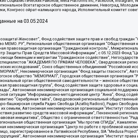
х Социалистических Районов, Meta Platforms Inc, Facebook, Instagram
Региональное Всетатарское общественное движение, Невоград, Молоде
ки, Конгресс ойрат-калмыцкого народа, Исполнительный комитет сове
анные на
03.05.2024
 "Мы против СПИДа", Камалягин Денис Николаевич, Маркелов Сергей Евгеньевич, Пономарев Лев Александрович, Савицкая Людмила Алексеевна, Автономная некоммерческая организация "Центр по работе с проблемой насилия "НАСИЛИЮ.НЕТ", Межрегиональный профессиональный союз работников здравоохранения "Альянс врачей", Юридическое лицо, зарегистрированное в Латвийской Республике, SIA "Medusa Project" (регистрационный номер 40103797863, дата регистрации 10.06.2014), Некоммерческая организация "Фонд по борьбе с коррупцией", Автономная некоммерческая организация "Институт права и публичной политики", Баданин Роман Сергеевич, Гликин Максим Александрович, Железнова Мария Михайловна, Лукьянова Юлия Сергеевна, Маетная Елизавета Витальевна, Маняхин Петр Борисович, Чуракова Ольга Владимировна, Ярош Юлия Петровна, Юридическое лицо "The Insider SIA", зарегистрированное в Риге, Латвийская Республика (дата регистрации 26.06.2015), являющееся администратором доменного имени интернет-издания "The Insider SIA", https://theins.ru, Постернак Алексей Евгеньевич, Рубин Михаил Аркадьевич, Анин Роман Александрович, Юридическое лицо Istories fonds, зарегистрированное в Латвийской Республике (регистрационный номер 50008295751, дата регистрации 24.02.2020), Великовский Дмитрий Александрович, Долинина Ирина Николаевна, Мароховская Алеся Алексеевна, Шлейнов Роман Юрьевич, Шмагун Олеся Валентиновна, Общество с ограниченной ответственностью "Альтаир 2021", Общество с ограниченной ответственностью "Вега 2021", Общество с ограниченной ответственностью "Главный редактор 2021", Общество с ограниченной ответственностью "Ромашки монолит", Важенков Артем Валерьевич, Ивановская областная общественная организация "Центр гендерных исследований", Гурман Юрий Альбертович, Медиапроект "ОВД-Инфо", Егоров Владимир Владимирович, Жилинский Владимир Александрович, Общество с ограниченной ответственностью "ЗП", Иванова София Юрьевна, Карезина Инна Павловна, Кильтау Екатерина Викторовна, Петров Алексей Викторович, Пискунов Сергей Евгеньевич, Смирнов Сергей Сергеевич, Тихонов Михаил Сергеевич, Общество с ограниченной ответственностью "ЖУРНАЛИСТ-ИНОСТРАННЫЙ АГЕНТ", Арапова Галина Юрьевна, Вольтская Татьяна Анатольевна, Американская компания "Mason G.E.S. Anonymous Foundation" (США), являющаяся владельцем интернет-издания https://mnews.world/, Компания "Stichting Bellingcat", зарегистрированная в Нидерландах (дата регистрации 11.07.2018), Захаров Андрей Вячеславович, Клепиковская Екатерина Дмитриевна, Общество с ограниченной ответственностью "МЕМО", Перл Роман Александрович, Симонов Евгений Алексеевич, Соловьева Елена Анатольевна, Сотников Даниил Владимирович, Сурначева Елизавета Дмитриевна, Автономная некоммерческая организация по защите прав человека и информированию населения "Якутия – Наше Мнение", Общество с ограниченной ответственностью "Москоу диджитал медиа", с 26.01.2023 Общество с ограниченной ответственностью "Чайка Белые сады", Ветошкина Валерия Валерьевна, Заговора Максим Александрович, Межрегиональное общественное движение "Российская ЛГБТ - сеть", Оленичев Максим Владимирович, Павлов Иван Юрьевич, Скворцова Елена Сергеевна, Общество с ограниченной ответственностью "Как бы инагент", Кочетков Игорь Викторович, Общество с ограниченной ответственностью "Честные выборы", Еланчик Олег Александрович, Общество с ограниченной ответственностью "Нобелевский призыв", Гималова Регина Эмилевна, Григорьев Андрей Валерьевич, Григорьева Алина Александровна, Ассоциация по содействию защите прав призывников, альтернативнослужащих и военнослужащих "Правозащитная группа "Гражданин.Армия.Право", Хисамова Регина Фаритовна, Автономная некоммерческая организация по реализации социально-правовых программ "Лилит"