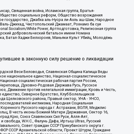
сар, Священная война, Исламская группа, Братья-
а, Общество социальных реформ, Общество возрождения
ое государство, Джабха аль-Нусра ли-Ахль аш-Шам, Народное
 Валь-Джихад, Чистопольский Джамаат, Рохнамо ба суи
nal Socialism/White Power, Артподготовка, Религиозная группа
атарский добровольческий батальон имени Номана
ка, Батал-Хаджи Белхороев, Маньяки Культ Убийц, Молодёжь
тупившее в законную силу решение о ликвидации
ардской Веси Беловодья, Славянская Община Капища Веды
ское национальное единство, Национал-социалистическое
 Национал-социалистическая рабочая партия России,
Череповца, Духовно-Родовая Держава Русь, Русское
з, Движение против нелегальной иммиграции, Кровь и Честь,
е единство, Северное Братство, Клуб Болельщиков
ода Щелковского района, Правый сектор, УНА - УНСО,
ие последователей инглиизма, Народная Социальная
 Коренного Русского народа г. Астрахани, ВОЛЯ, Меджлис
льц, В честь иконы Божией Матери Державная, Сектор 16,
рад Крю, Союз Славянских Сил Руси, Алля-Аят,
 свобода, W.H.С., Фалунь Дафа, Иртыш Ultras, Русский
вального, Совет граждан СССР Прикубанского округа г.
ФСР СССР Архангельской области, Проект Штурм, Граждане