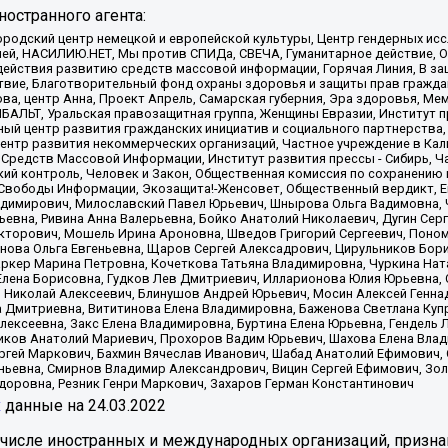
остранного агента:
родский центр немецкой и европейской культуры, Центр гендерных исс
ачей, НАСИЛИЮ.НЕТ, Мы против СПИДа, СВЕЧА, Гуманитарное действие, 
ействия развитию средств массовой информации, Горячая Линия, В защ
твие, Благотворительный фонд охраны здоровья и защиты прав гражда
 Сова, центр Анна, Проект Апрель, Самарская губерния, Эра здоровья, 
ИБАЛЬТ, Уральская правозащитная группа, Женщины Евразии, Институт п
ый центр развития гражданских инициатив и социального партнерства,
нтр развития некоммерческих организаций, Частное учреждение в Кал
 Средств Массовой Информации, Институт развития прессы - Сибирь, Ч
ий контроль, Человек и Закон, Общественная комиссия по сохранению
я Свободы Информации, Экозащита!-Женсовет, Общественный вердикт, 
ладимирович, Милославский Павел Юрьевич, Шнырова Ольга Вадимовна,
ьевна, Ривина Анна Валерьевна, Бойко Анатолий Николаевич, Дугин Сер
икторович, Мошель Ирина Ароновна, Шведов Григорий Сергеевич, Поно
нова Ольга Евгеньевна, Щаров Сергей Алексадрович, Цирульников Бори
ркер Марина Петровна, Кочеткова Татьяна Владимировна, Чуркина Нат
Елена Борисовна, Гудков Лев Дмитриевич, Илларионова Юлия Юрьевна, С
 Николай Алексеевич, Блинушов Андрей Юрьевич, Мосин Алексей Генна
а Дмитриевна, Вититинова Елена Владимировна, Баженова Светлана Куп
Алексеевна, Закс Елена Владимировна, Буртина Елена Юрьевна, Гендель
иков Анатолий Мариевич, Прохоров Вадим Юрьевич, Шахова Елена Влад
ргей Маркович, Бахмин Вячеслав Иванович, Шабад Анатолий Ефимович, 
ьевна, Смирнов Владимир Александрович, Вицин Сергей Ефимович, Зол
доровна, Резник Генри Маркович, Захаров Герман Константинович
x
данные на
24.03.2022
 числе иностранных и международных организаций, призна