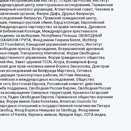
ый Республиканский Институт, Открытая Россия, Институт
ждународный центр электоральных исследований, Германский
мирный конгресс украинцев, Атлантический совет, Человек в
звлечения органов, Фалунь Дафа, Друзья Фалуньгун,
еследований Фалуньгун, Пражский гражданский центр,
цев, Немецко-русский обмен, Бард колледж, Европейский
Международное партнерство за права человека, Духовное
ый Библейский Колледж, Международное христианское
аблюдению за выборами, Республика Польша, СВОБОДНЫЙ
АХИСНА ГРУПА, Фонд имени Генриха Бёлля, Stichting
t 22 Foundation, Канадский украинский конгресс, Институт
вободная пресса, Возрождение, Всеукраинский духовный
х Наций, Transparеncy International, Форум Свободных
ударственного управления, Форум гражданского общества
ией Инк, Завет церквей TCCN, Агора, Всемирный фонд
сский дом прав человека имени Бориса Звозскова, Дом прав
ских исследований им Вилфрида Мартенса, Сетевое
едерация транспортных рабочих, ИстЧам Финланд,
ропейских и международных исследований, Общество
я сеть Восточная Европа, Российский комитет действия,
жба поддержки, Свободная Россия Берлин, Свободная Россия
оюз за возвращение Северных территорий, Крымскотатарский
 креста, Радио Свободная Европа, Германское общество изучения
 Форум имени Льва Копелева, American Councils for
международных отношений и государственной политики им Питера
Свобод, Фонд Бориса Немцова за Свободу, Фонд имени
ion of Karelia, Вернись живым, Фридом Хаус, СОТА медиа,