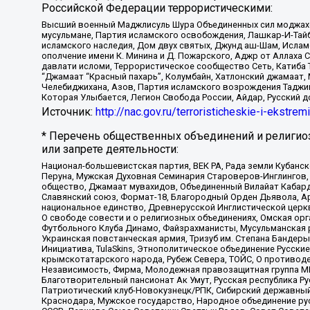
Российской Федерации террористическими:
Высший военный Маджлисуль Шура Объединенных сил моджахедо
мусульмане, Партия исламского освобождения, Лашкар-И-Тай
исламского наследия, Дом двух святых, Джунд аш-Шам, Ислам
ополчение имени К. Минина и Д. Пожарского, Аджр от Аллаха 
давлати исломи, Террористическое сообщество Сеть, Катиба Та
“Джамаат “Красный пахарь”, Колумбайн, Хатлонский джамаат, 
Челебиджихана, Азов, Партия исламского возрождения Таджи
Которая Улыбается, Легион Свобода России, Айдар, Русский 
Источник:
http://nac.gov.ru/terroristicheskie-i-ekstrem
* Перечень общественных объединений и религио
или запрете деятельности:
Национал-большевистская партия, ВЕК РА, Рада земли Кубан
Перуна, Мужская Духовная Семинария Староверов-Инглингов, 
общество, Джамаат мувахидов, Объединенный Вилайат Кабарды
Славянский союз, Формат-18, Благородный Орден Дьявола, А
национальное единство, Древнерусской Инглистической церк
О свободе совести и о религиозных объединениях, Омская ор
Футбольного Клуба Динамо, Файзрахманисты, Мусульманская р
Украинская повстанческая армия, Тризуб им. Степана Бандеры,
Инициатива, TulaSkins, Этнополитическое объединение Русски
крымскотатарского народа, Рубеж Севера, ТОЙС, О противоде
Независимость, Фирма, Молодежная правозащитная группа МПГ
Благотворительный пансионат Ак Умут, Русская республика Рус
Патриотический клуб-Новокузнецк/РПК, Сибирский державный 
Краснодара, Мужское государство, Народное объединение ру