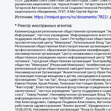
СССР, Держава Союз Советских Светлых Родов, Совет Советски
украинских националистов, Черный Комитет, Татарстанское 
Татарской Автономной Советской Социалистической Республи
национальное объединение, ЛГБТ, Я.МЫ Сергей Фургал
Источник:
https://minjust.gov.ru/ru/documents/7822/
д
* Реестр иностранных агентов:
Калининградская региональная общественная организация "Экозащита!-Женсовет", Фонд содействия защите прав и свобод граждан "Общественный вердикт", Фонд "Институт Развития Свободы Информации", Частное учреждение "Информационное агентство МЕМО. РУ", Региональная общественная организация "Общественная комиссия по сохранению наследия академика Сахарова", Фонд поддержки свободы прессы, Санкт-Петербургская общественная правозащитная организация "Гражданский контроль", Межрегиональная общественная организация "Информационно-просветительский центр "Мемориал", Региональный Фонд "Центр Защиты Прав Средств Массовой Информации", с 05.12.2023 Фонд "Центр Защиты Прав Средств массовой информации", Региональная общественная благотворительная организация помощи беженцам и мигрантам "Гражданское содействие", Негосударственное образовательное учреждение дополнительного профессионального образования (повышение квалификации) специалистов "АКАДЕМИЯ ПО ПРАВАМ ЧЕЛОВЕКА", Свердловская региональная общественная организация "Сутяжник", Автономная некоммерческая организация "Центр независимых социологических исследований", Союз общественных объединений "Российский исследовательский центр по правам человека", Региональное общественное учреждение научно-информационный центр "МЕМОРИАЛ", Некоммерческая организация "Фонд защиты гласности", Автономная некоммерческая организация "Институт прав человека", Городская общественная организация "Екатеринбургское общество "МЕМОРИАЛ", Городская общественная организация "Рязанское историко-просветительское и правозащитное общество "Мемориал" (Рязанский Мемориал), Челябинский региональный орган общественной самодеятельности – женское общественное объединение "Женщины Евразии", Челябинский региональный орган общественной самодеятельности "Уральская правозащитная группа", Фонд содействия защите здоровья и социальной справедливости имени Андрея Рылькова, Автономная Некоммерческая Организация "Аналитический Центр Юрия Левады", Автономная некоммерческая организация социальной поддержки населения "Проект Апрель", Региональная общественная организация помощи женщинам и детям, находящимся в кризисной ситуации "Информационно-методический центр "Анна", Фонд содействия развитию массовых коммуникаций и правовому просвещению "Так-так-Так", Фонд содействия устойчивому развитию "Серебряная тайга", Свердловский региональный общественный фонд социальных проектов "Новое время", "Idel.Реалии", Кавказ.Реалии, Крым.Реалии, Телеканал Настоящее Время, Татаро-башкирская служба Радио Свобода (Azatliq Radiosi), Радио Свободная Европа/Радио Свобода (PCE/PC), "Сибирь.Реалии", "Фактограф", Благотворительный фонд помощи осужденным и их семьям, Автономная некоммерческая организация "Институт глобализации и социальных движений", Фонд "В защиту прав заключенных", Частное учреждение "Центр поддержки и содействия развитию средств массовой информации", Пензенский региональный общественный благотворительный фонд "Гражданский союз", "Север.Реалии", Некоммерческая организация Фонд "Правовая инициатива", Общество с ограниченной ответственностью "Радио Свободная Европа/Радио Свобода", Чешское информационное агентство "MEDIUM-ORIENT", Красноярская региональная общественная организация