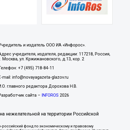
Учредитель и издатель ООО ИА «Инфорос».
Адрес учредителя, издателя, редакции: 117218, Россия,
г. Москва, ул. Кржижановского, д.13, кор. 2
Телефон: +7 (495) 718-84-11
E-mail: info@novayagazeta-glazov.ru
И.О. главного редактора Дорохова Н.В.
Разработчик сайта –
INFOROS
2026
на нежелательной на территории Российской
-российский фонд по экономическому и правовому