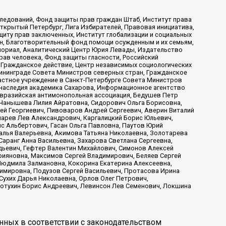
ледований, Фонд защиты прав граждан Штаб, Институт права
Открытый Петербург, Лига Избирателей, Правовая инициатива,
иту прав заключенных, Институт глобализации и социальных
н, Благотворительный фонд помощи осужденным и их семьям,
Мемориал, Аналитический Центр Юрия Левады, Издательство
рав человека, Фонд защиты гласности, Российский
 Гражданское действие, Центр независимых социологических
ининграде Совета Министров северных стран, Гражданское
астное учреждение в Санкт-Петербурге Совета Министров
 наследия академика Сахарова, Информационное агентство
Евразийская антимонопольная ассоциация, Бедушев Петр
 Чанышева Лилия Айратовна, Сидорович Ольга Борисовна,
гей Георгиевич, Пивоваров Андрей Сергеевич, Аверин Виталий
марев Лев Александрович, Каргалицкий Борис Юльевич,
с Альбертович, Гасан Ольга Павловна, Паутов Юрий
алья Валерьевна, Акимова Татьяна Николаевна, Золотарева
аранг Анна Васильевна, Захарова Светлана Сергеевна,
дьевич, Гефтер Валентин Михайлович, Симонов Алексей
рияновна, Максимов Сергей Владимирович, Беляев Сергей
 Людмила Залмановна, Кокорина Екатерина Алексеевна,
имировна, Подузов Сергей Васильевич, Протасова Ирина
Сухих Дарья Николаевна, Орлов Олег Петрович,
отухин Борис Андреевич, Левинсон Лев Семенович, Локшина
нных в соответствии с законодательством