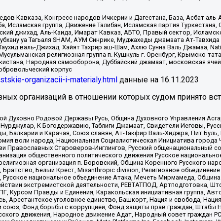
в Кавказа, Конгресс народов Ичкерии и Дагестана, База, Асбат аль-Ан
ба, Исламская группа, Движение Талибан, Исламская партия Туркестан
ский джихад, Аль-Каида, Имарат Кавказ, АБТО, Правый сектор, Исламск
Субхану уа Тагьаля SHAM, АУМ Синрике, Муджахеды джамаата Ат-Тавхида
ухид валь-Джихад, Хайят Тахрир аш-Шам, Ахлю Сунна Валь Джамаа, Natio
Мусульманская религиозная группа п. Кушкуль г. Оренбург, Крымско-т
кистана, Народная самооборона, Дуббайский джамаат, московская ячей
добровольческий корпус
istskie-organizacii-i-materialy.html
данные на
16.11.2023
зных организаций в отношении которых судом принято вс
ской Духовно Родовой Державы Русь, Община Духовного Управления Асг
Нурджулар, К Богодержавию, Таблиги Джамаат, Свидетели Иеговы, Рус
, Балкарии и Карачая, Союз славян, Ат-Такфир Валь-Хиджра, Пит Буль,
рмия воли народа, Национальная Социалистическая Инициатива города 
ви Православных Староверов-Инглингов, Русский общенациональный сою
ганизация общественного политического движения Русское национально
елигиозная организация п. Боровский, Община Коренного Русского нар
 Братство, Белый Крест, Misanthropic division, Религиозное объединен
е, Русское национальное объединение Атака, Мечеть Мирмамеда, Община
йствии экстремистской деятельности, РЕВТАТПОД, Артподготовка, Што
, Курсом Правды и Единения, Каракольская инициативная группа, Автог
ь, Арестантское уголовное единство, Башкорт, Нация и свобода, Нация и
союз, Фонд борьбы с коррупцией, Фонд защиты прав граждан, Штабы На
сского движения, Народное движение Адат, Народный совет граждан РС