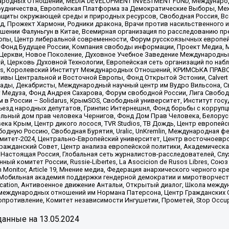
родных Отношений, MEDIA DEVELOPMENT INVESTMENT FUND, Международн
рудничества, Европейская Платформа за Демократические Выборы, Ме
щиты окружающей среды и природных ресурсов, Свободная Россия, Все
, Прожект Хармони, Родники дракона, Врачи против насильственного и
шении Фалуньгун в Китае, Всемирная организация по расследованию пр
опы, Центр либеральной современности, Форум русскоязычных европей
Фонд Будущее России, Компания свободы информации, Проект Медиа, 
 Церкви, Новое Поколение, Духовное Учебное Заведение Международн
й, Церковь Духовной Технологии, Европейская сеть организаций по н
nds, Королевский Институт Международных Отношений, КРИМСЬКА ПРАВОЗ
ициативы Центральной и Восточной Европы, Фонд Открытой Эстонии, Calver
ады, Декабристы, Международный научный центр им Вудро Вильсона, С
 Медуза, Фонд Андрея Сахарова, Форум свободной России, Лига Свободны
в России – Solidarus, КрымSOS, Свободный университет, Институт гос
Съезд народных депутатов, Гринпис Интернешнл, Фонд борьбы с коррупц
тельный дом прав человека Чернигов, Фонд Дом Прав Человека, Белору
ека Крым, Центр дикого лосося, TVR Studios, ТВ Дождь, Центр европей
одную Россию, Свободная Бурятия, Uralic, UnKremlin, Международная ф
омитет-2024, Центрально-Европейский университет, Центр восточноев
ражданский Совет, Центр анализа европейской политики, Академическа
Настоящая Россия, Глобальная сеть журналистов-расследователей, Слу
ый комитет России, Russie-Libertes, La Asocicion de Rusos Libres, С
on Monitor, Article 19, Мнение медиа, Федерация анархического черного
обильная академия поддержки гендерной демократии и миротворчества,
ational Education, Антивоенное движение Антальи, Открытый диалог, Школа 
 международных отношений им Нормана Патерсона, Центр Гражданских 
ротивление, Комитет независимости Ингушетии, Прометей, Stop Occupat
анные на
13.05.2024