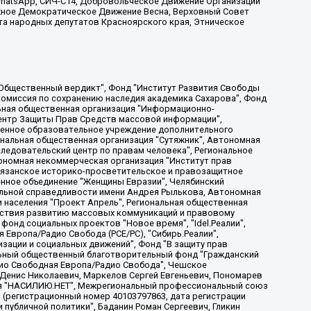
, WhatsApp, СИЧ-С14, Добровольческое Движение Организации
жное Демократическое Движение Весна, Верховный Совет
та народных депутатов Красноярского края, Этническое
, Дальневосточное общественное движение "Маяк", Санкт-Петербургская ЛГБТ-инициативная группа "Выход", Инициативная группа ЛГБТ+ "Реверс", Алексеев Андрей Викторович, Бекбулатова Таисия Львовна, Беляев Иван Михайлович, Владыкина Елена Сергеевна, Гельман Марат Александрович, Никульшина Вероника Юрьевна, Толоконникова Надежда Андреевна, Шендерович Виктор Анатольевич, Общество с ограниченной ответственностью "Данное сообщение", Общество с ограниченной ответственностью Издательский дом "Новая глава", Айнбиндер Александра Александровна, Московский комьюнити-центр для ЛГБТ+инициатив, Благотворительный фонд развития филантропии, Deutsche Welle (Германия, Kurt-Schumacher-Strasse 3, 53113 Bonn), Борзунова Мария Михайловна, Воробьев Виктор Викторович, Голубева Анна Львовна, Константинова Алла Михайловна, Малкова Ирина Владимировна, Мурадов Мурад Абдулгалимович, Осетинская Елизавета Николаевна, Понасенков Евгений Николаевич, Ганапольский Матвей Юрьевич, Киселев Евгений Алексеевич, Борухович Ирина Григорьевна, Дремин Иван Тимофеевич, Дубровский Дмитрий Викторович, Красноярская региональная общественная организация поддержки и развития альтернативных образовательных технологий и межкультурных коммуникаций "ИНТЕРРА", Маяковская Екатерина Алексеевна, Фейгин Марк Захарович, Филимонов Андрей Викторович, Дзугкоева Регина Николаевна, Доброхотов Роман Александрович, Дудь Юрий Александрович, Елкин Сергей Владимирович, Кругликов Кирилл Игоревич, Сабунаева Мария Леонидовна, Семенов Алексей Владимирович, Шаинян Карен Багратович, Шульман Екатерина Михайловна, Асафьев Артур Валерьевич, Вахштайн Виктор Семенович, Венедиктов Алексей Алексеевич, Лушникова Екатерина Евгеньевна, Волков Леонид Михайлович, Невзоров Александр Глебович, Пархоменко Сергей Борисович, Сироткин Ярослав Николаевич, Кара-Мурза Владимир Владимирович, Баранова Наталья Владимировна, Гозман Леонид Яковлевич, Кагарлицкий Борис Юльевич, Климарев Михаил Валерьевич, Милов Владимир Станиславович, Автономная некоммерческая организация Краснодарский центр современного искусства "Типография", Моргенштерн Алишер Тагирович, Соболь Любовь Эдуардовна, Общество с ограниченной ответственностью "ЛИЗА НОРМ", Каспаров Гарри Кимович, Ходорковский Михаил Борисович, Общество с ограниченной ответственностью "Апрельские тезисы", Данилович Ирина Брониславовна, Кашин Олег Владимирович, Петров Николай Владимирович, Пивоваров Алексей Владимирович, Соколов Михаил Владимирович, Цветкова Юлия Владимировна, Чичваркин Евгений Александрович, Комитет против пыток/Команда против пыток, Общество с ограниченной ответственностью "Первый научный", Общество с ограниченной ответственностью "Вертолет и ко", Белоцерковская Вероника Борисовна, Кац Максим Евгеньевич, Лазарева Татьяна Юрьевна, Шаведдинов Руслан Табризович, Яшин Илья Валерьевич, Общество с ограниченной ответственностью "Иноагент ААВ", Алешковский Дмитрий Петрович, Альбац Евгения Марковна, Быков Дмитрий Львович, Галямина Юлия Евгеньевна, Лойко Сергей Леонидович, Мартынов Кирилл Константинович, Медведев Сергей Александрович, Крашенинников Федор Геннадиевич, Гордеева Катерина Вл