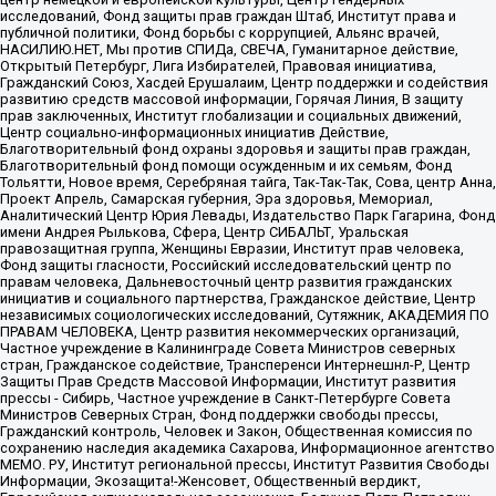
исследований, Фонд защиты прав граждан Штаб, Институт права и
публичной политики, Фонд борьбы с коррупцией, Альянс врачей,
НАСИЛИЮ.НЕТ, Мы против СПИДа, СВЕЧА, Гуманитарное действие,
Открытый Петербург, Лига Избирателей, Правовая инициатива,
Гражданский Союз, Хасдей Ерушалаим, Центр поддержки и содействия
развитию средств массовой информации, Горячая Линия, В защиту
прав заключенных, Институт глобализации и социальных движений,
Центр социально-информационных инициатив Действие,
Благотворительный фонд охраны здоровья и защиты прав граждан,
Благотворительный фонд помощи осужденным и их семьям, Фонд
Тольятти, Новое время, Серебряная тайга, Так-Так-Так, Сова, центр Анна,
Проект Апрель, Самарская губерния, Эра здоровья, Мемориал,
Аналитический Центр Юрия Левады, Издательство Парк Гагарина, Фонд
имени Андрея Рылькова, Сфера, Центр СИБАЛЬТ, Уральская
правозащитная группа, Женщины Евразии, Институт прав человека,
Фонд защиты гласности, Российский исследовательский центр по
правам человека, Дальневосточный центр развития гражданских
инициатив и социального партнерства, Гражданское действие, Центр
независимых социологических исследований, Сутяжник, АКАДЕМИЯ ПО
ПРАВАМ ЧЕЛОВЕКА, Центр развития некоммерческих организаций,
Частное учреждение в Калининграде Совета Министров северных
стран, Гражданское содействие, Трансперенси Интернешнл-Р, Центр
Защиты Прав Средств Массовой Информации, Институт развития
прессы - Сибирь, Частное учреждение в Санкт-Петербурге Совета
Министров Северных Стран, Фонд поддержки свободы прессы,
Гражданский контроль, Человек и Закон, Общественная комиссия по
сохранению наследия академика Сахарова, Информационное агентство
МЕМО. РУ, Институт региональной прессы, Институт Развития Свободы
Информации, Экозащита!-Женсовет, Общественный вердикт,