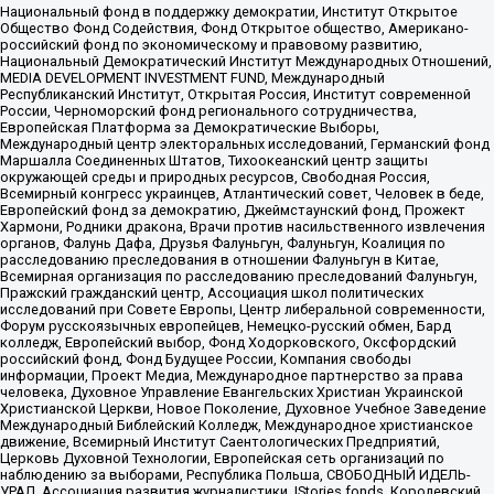
Национальный фонд в поддержку демократии, Институт Открытое
Общество Фонд Содействия, Фонд Открытое общество, Американо-
российский фонд по экономическому и правовому развитию,
Национальный Демократический Институт Международных Отношений,
MEDIA DEVELOPMENT INVESTMENT FUND, Международный
Республиканский Институт, Открытая Россия, Институт современной
России, Черноморский фонд регионального сотрудничества,
Европейская Платформа за Демократические Выборы,
Международный центр электоральных исследований, Германский фонд
Маршалла Соединенных Штатов, Тихоокеанский центр защиты
окружающей среды и природных ресурсов, Свободная Россия,
Всемирный конгресс украинцев, Атлантический совет, Человек в беде,
Европейский фонд за демократию, Джеймстаунский фонд, Прожект
Хармони, Родники дракона, Врачи против насильственного извлечения
органов, Фалунь Дафа, Друзья Фалуньгун, Фалуньгун, Коалиция по
расследованию преследования в отношении Фалуньгун в Китае,
Всемирная организация по расследованию преследований Фалуньгун,
Пражский гражданский центр, Ассоциация школ политических
исследований при Совете Европы, Центр либеральной современности,
Форум русскоязычных европейцев, Немецко-русский обмен, Бард
колледж, Европейский выбор, Фонд Ходорковского, Оксфордский
российский фонд, Фонд Будущее России, Компания свободы
информации, Проект Медиа, Международное партнерство за права
человека, Духовное Управление Евангельских Христиан Украинской
Христианской Церкви, Новое Поколение, Духовное Учебное Заведение
Международный Библейский Колледж, Международное христианское
движение, Всемирный Институт Саентологических Предприятий,
Церковь Духовной Технологии, Европейская сеть организаций по
наблюдению за выборами, Республика Польша, СВОБОДНЫЙ ИДЕЛЬ-
УРАЛ, Ассоциация развития журналистики, IStories fonds, Королевский