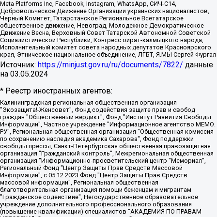
Meta Platforms Inc, Facebook, Instagram, WhatsApp, СИЧ-С14,
Добровольческое Движение Организации украинских националистов,
Черный Комитет, Татарстанское Региональное Всетатарское
общественное движение, Невоград, Молодежное Демократическое
Движение Весна, Верховный Совет Татарской Автономной Советской
Социалистической Республики, Конгресс ойрат-калмыцкого народа,
Исполнительный комитет совета народных депутатов Красноярского
края, Этническое национальное объединение, ЛГБТ, Я.МЫ Сергей Фургал
Источник:
https://minjust.gov.ru/ru/documents/7822/
данные
на
03.05.2024
* Реестр иностранных агентов:
Калининградская региональная общественная организация "Экозащита!-Женсовет", Фонд содействия защите прав и свобод граждан "Общественный вердикт", Фонд "Институт Развития Свободы Информации", Частное учреждение "Информационное агентство МЕМО. РУ", Региональная общественная организация "Общественная комиссия по сохранению наследия академика Сахарова", Фонд поддержки свободы прессы, Санкт-Петербургская общественная правозащитная организация "Гражданский контроль", Межрегиональная общественная организация "Информационно-просветительский центр "Мемориал", Региональный Фонд "Центр Защиты Прав Средств Массовой Информации", с 05.12.2023 Фонд "Центр Защиты Прав Средств массовой информации", Региональная общественная благотворительная организация помощи беженцам и мигрантам "Гражданское содействие", Негосударственное образовательное учреждение дополнительного профессионального образования (повышение квалификации) специалистов "АКАДЕМИЯ ПО ПРАВАМ ЧЕЛОВЕКА", Свердловская региональная общественная организация "Сутяжник", Автономная некоммерческая организация "Центр независимых социологических исследований", Союз общественных объединений "Российский исследовательский центр по правам человека", Региональное общественное учреждение научно-информационный центр "МЕМОРИАЛ", Некоммерческая организация "Фонд защиты гласности", Автономная некоммерческая организация "Институт прав человека", Городская общественная организация "Екатеринбургское общество "МЕМОРИАЛ", Городская общественная организация "Рязанское историко-просветительское и правозащитное общество "Мемориал" (Рязанский Мемориал), Челябинский региональный орган общественной самодеятельности – женское общественное объединение "Женщины Евразии", Челябинский региональный орган общественной самодеятельности "Уральская правозащитная группа", Фонд содействия защите здоровья и социальной справедливости имени Андрея Рылькова, Автономная Некоммерческая Организация "Аналитический Центр Юрия Левады", Автономная некоммерческая организация социальной поддержки населения "Проект Апрель", Региональная общественная организация помощи женщинам и детям, находящимся в кризисной ситуации "Информационно-методический центр "Анна", Фонд содействия развитию массовых коммуникаций и правовому просвещению "Так-так-Так", Фонд содействия устойчивому развитию "Серебряная тайга", Свердловский региональный общественный фонд социальных проектов "Новое время", "Idel.Реалии", Кавказ.Реалии, Крым.Реалии, Телеканал Настоящее Время, Татаро-башкирская служба Радио Свобода (Azatliq Radiosi), Радио Свободная Европа/Радио Свобода (PCE/PC), "Сибирь.Реалии", "Фактограф", Благотворительный фонд помощи осужденным и их семьям, Автономная некоммерческая организация "Институт глобализации и социальных движений", Фонд "В защиту прав заключенных", Частное учреждение "Центр поддержки и содействия развитию средств массовой информации", Пензенский региональный общественный благотворительный фонд "Гражданский союз", "Север.Реалии", Некоммерческая организация Фонд "Правовая инициатива", Общество с ограниченной ответственностью "Радио Свободная Европа/Радио Свобода", Чешское информационное агентство "MEDIUM-ORIENT", Красноярская региональная общественная организация "Мы против СПИДа", Камалягин Денис Николаевич, Маркелов Сергей Евгеньевич, Пономарев Лев Александрович, Савицкая Людмила Алексеевна, Автономная некоммерческая организация "Центр по работе с проблемой насилия "НАСИЛИЮ.НЕТ", Межрегиональный профессиональный союз работников здравоохранения "Альянс врачей", Юридическое лицо, зарегистрированное в Латвийской Республике, SIA "Medusa Project" (регистрационный номер 40103797863, дата регистрации 10.06.2014), Некоммерческая организация "Фонд по борьбе с коррупцией", Автономная некоммерческая организация "Институт права и публичной политики", Баданин Роман Сергеевич, Гликин Максим Александрович, Железнова Мария Михайловна, Лукьянова Юлия Сергеевна, Маетная Елизавета Витальевна, Маняхин Петр Борисович, Чуракова Ольга Владимировна, Ярош Юлия Петровна, Юридическое лицо "The Insider SIA", зарегистрированное в Риге, Латвийская Республика (дата регистрации 26.06.2015), являющееся администратором доменного имени интернет-издания "The Insider SIA", https://theins.ru, Постернак Алексей Евгеньевич, Рубин Михаил Аркадьевич, Анин Роман Александрович, Юридическое лицо Istories fonds, зарегистрированное в Латвийской Республике (регистрационный номер 50008295751, дата регистрации 24.02.2020), Великовский Дмитрий Александрович, Долинина Ирина Николаевна, Мароховская Алеся Алексеевна, Шлейнов Роман Юрьевич, Шмагун Олеся Валентиновна, Общество с ограниченной ответственностью "Альтаир 2021", Общество с ограниченной ответственностью "Вега 2021", Общество с ограниченной ответственностью "Главный редактор 2021", Общество с ограниченной ответственностью "Ромашки монолит", Важенков Артем Валерьевич, Ивановская областная общественная организация "Центр гендерных исследований", Гурман Юрий Альбертович, Медиапроект "ОВД-Инфо", Егоров Владимир Владимирович, Жилинский Владимир Александрович, Общество с ограниченной ответственностью "ЗП", Иванова София Юрьевна, Карезина Инна Павловна, Кильтау Екатерина Викторовна, Петров Алексей Викторович, Пискунов Сергей Евгеньевич, Смирнов Сергей Сергеевич, Тихонов Михаил Сергеевич, Общество с ограниченной ответственностью "ЖУРНАЛИСТ-ИНОСТРАННЫЙ АГЕНТ", Арапова Галина Юрьевна, Вольтская Татьяна Анатольевна, Американская компания "Mason G.E.S. Anonymous Foundation" (США), являющаяся владельцем интернет-издания https://mnews.world/, Компания "Stichting Bellingcat", зарегистрированная в Нидерландах (дата регистрации 11.07.2018), Захаров Андрей Вячеславович, Клепиковская Екатерина Дмитриевна, Общество с ограниченной ответственностью "МЕМО", Перл Роман Александрович, Симонов Евгений Алексеевич, Соловьева Елена Анатольевна, Сотников Даниил Владимирович, Сурначева Елизавета Дмитриевна, Автономная некоммерческая организация по защите прав человека и информированию населения "Якутия – Наше Мнение", Общество с ограниченной ответственностью "Москоу диджитал медиа", с 26.01.2023 Общество с ограниченной ответственностью "Чайка Белые сады", Ветошкина Валерия Валерьевна, Заговора Максим Александрович, Межрегиональное общественное движение "Российская ЛГБТ - сеть", Оленичев Максим Владимирович, Павлов Иван Юрьевич, Скворцова Елена Сергеевна, Общество с ограниченной ответственностью "Как бы инагент", Кочетков Игорь Викторович, Общество с ограниченной ответственностью "Честные выборы", Еланчик Олег Александрович, Общество с ограниченной ответственностью "Нобелевский призыв", Гималова Регина Эмилевна, Григорьев Андрей Валерьевич, Григорьева Алина Александровна, Ассоциация по содействию защите прав призывников, альтернативнослужащих и военнослужащих "Правозащитная группа "Гражданин.Армия.Право", Хисамова Регина Фаритовна, Автономная некоммерческая организация по реализации социально-правовых программ "Лилит", Дальневосточное общественное движение "Маяк", Санкт-Петербургская ЛГБТ-инициативная группа "Выход", Инициативная группа ЛГБТ+ "Реверс", Алексеев Андрей Викторович, Бекбулатова Таисия Львовна, Беляев Иван Михайлович, Владыкина Елена Сергеевна, Гельман Марат Александрович, Никульшина Вероника Юрьевна, Толоконникова Надежда Андреевна, Шендерович Виктор Анатольевич, Общество с ограниченной ответственностью "Данное сообщение", Общество с ограниченной ответственностью Издательский дом "Новая глава", Айнбиндер Александра Александровна, Московский комьюнити-центр для ЛГБТ+инициатив, Благотворительный фонд развития филантропии, Deutsche Welle (Германия, Kurt-Schumacher-Strasse 3, 53113 Bonn), Борзунова Мария Михайловна, Воробьев Виктор Викторович, Голубева Анна Львовна, Константинова Алла Михайловна, Малкова Ирина Владимировна, Мурадов Мурад Абдулгалимович, Осетинская Елизавета Николаевна, Понасенков Евгений Николаевич, Ганапольский Матвей Юрьевич, Киселев Евгений Алексеевич, Борухович Ирина Григорьевна, Дремин Иван Тимофеевич, Дубровский Дмитрий Викторович, Красноярская региональная общественная организация поддержки и развития альтернативных образовательных технологий и межкультурных коммуникаций "ИНТЕРРА", Маяковская Екатерина Алексеевна, Фейгин Марк Захарович, Филимонов Андрей Викторович, Дзугкоева Регина Николаевна, Доброхотов Роман Александрович, Дудь Юрий Александрович, Елкин Сергей Владимирович, Кругликов Кирилл Игоревич, Сабунаева Мария Леонидовна, Семенов Алексей Владимирович, Шаинян Карен Багратович, Шульман Екатерина Михайловна, Асафьев Артур Валерьевич, Вахштайн Виктор Семенович, Венедиктов Алексей Алексеевич, Лушникова Екатерина Евгеньевна, Волков Леонид Михайлович, Невзоров Александр Глебович, Пархоменко Сергей Борисович, Сироткин Ярослав Николаевич, Кара-Мурза Владимир Владимирович, Баранова Наталья Владимировна, Гозман Леонид Яковлевич, Кагарлицкий Борис Юльевич, Климарев Михаил Валерьевич, Милов Владимир Станиславович, Автономная некоммерческая организация Краснодарский центр современного искусства "Типография", Моргенштерн Алишер Тагирович, Соболь Любовь Эдуардовна, Общество с ограниченной ответственностью "ЛИЗА НОРМ", Каспаров Гарри Кимович, Ходорковский Михаил Борисович, Общество с ограниченной ответственностью "Апрельские тезисы", Данилович Ирина Брониславовна, Кашин Олег Владимирович, Петров Николай Владимирович, Пивоваров Алексей Владимирович, Соколов Михаил Владимирович, Цветкова Юлия Владимировна, Чичваркин Евгений Александрович, Комитет против пыток/Команда против пыток, Общество с ограниченной ответственностью "Первый научный", Общество с ограниченной ответственностью "Вертолет и ко", Белоцерковская Вероника Борисовна, Кац Максим Евгеньевич, Лазарева Татьяна Юрьевна, Шаведдинов Руслан Табризович, Яшин Илья Валерьевич, Общество с ограниченной ответственностью "Иноагент ААВ", Алешковский Дмитрий Петрович, Альбац Евгения Марковна, Быков Дмитрий Львович, Галямина Юлия Евгеньевна, Лойко Сергей Леонидович, Мартынов Кирилл Константинович, Медведев Сергей Александрович, Крашенинников Федор Геннадиевич, Гордеева Катерина Вл