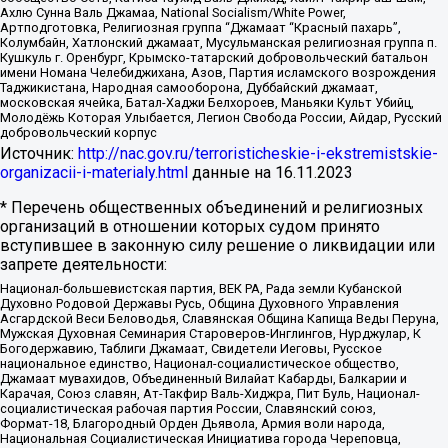
Ахлю Сунна Валь Джамаа, National Socialism/White Power,
Артподготовка, Религиозная группа “Джамаат “Красный пахарь”,
Колумбайн, Хатлонский джамаат, Мусульманская религиозная группа п.
Кушкуль г. Оренбург, Крымско-татарский добровольческий батальон
имени Номана Челебиджихана, Азов, Партия исламского возрождения
Таджикистана, Народная самооборона, Дуббайский джамаат,
московская ячейка, Батал-Хаджи Белхороев, Маньяки Культ Убийц,
Молодёжь Которая Улыбается, Легион Свобода России, Айдар, Русский
добровольческий корпус
Источник:
http://nac.gov.ru/terroristicheskie-i-ekstremistskie-
organizacii-i-materialy.html
данные на
16.11.2023
* Перечень общественных объединений и религиозных
организаций в отношении которых судом принято
вступившее в законную силу решение о ликвидации или
запрете деятельности:
Национал-большевистская партия, ВЕК РА, Рада земли Кубанской
Духовно Родовой Державы Русь, Община Духовного Управления
Асгардской Веси Беловодья, Славянская Община Капища Веды Перуна,
Мужская Духовная Семинария Староверов-Инглингов, Нурджулар, К
Богодержавию, Таблиги Джамаат, Свидетели Иеговы, Русское
национальное единство, Национал-социалистическое общество,
Джамаат мувахидов, Объединенный Вилайат Кабарды, Балкарии и
Карачая, Союз славян, Ат-Такфир Валь-Хиджра, Пит Буль, Национал-
социалистическая рабочая партия России, Славянский союз,
Формат-18, Благородный Орден Дьявола, Армия воли народа,
Национальная Социалистическая Инициатива города Череповца,