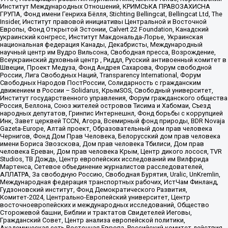
Институт Международных Отношений, КРИМСЬКА ПРАВОЗАХИСНА
ГРУПА, Фонд имени Генриха Бёлля, Stichting Bellingcat, Bellingcat Ltd, The
Insider, Институт правовой инициативы Центральной и Восточной
Европы, Фонд Открытой Эстонии, Calvert 22 Foundation, Канадский
украинский конгресс, Институт Макдональда-Лорье, Украинская
национальная федерация Канады, Декабристы, Международный
научный центр им Вудро Вильсона, Свободная пресса, Возрождение,
Всеукраинский духовный центр , Риддл, Русский антивоенный комитет в
Швеции, Проект Медуза, Фонд Андрея Сахарова, Форум свободной
России, Лига Свободных Наций, Transparеncy International, Форум
Свободных Народов ПостРоссии, Солидарность с гражданским
движением в России – Solidarus, КрымSOS, Свободный университет,
Институт государственного управления, Форум гражданского общества
Россия, Беллона, Союз жителей островов Тисима и Хабомаи, Съезд
народных депутатов, Гринпис Интернешнл, Фонд борьбы с коррупцией
Инк, Завет церквей TCCN, Агора, Всемирный фонд природы, BDR Novaja
Gazeta-Europe, Алтай проект, Образовательный дом прав человека
Чернигов, Фонд Дом Прав Человека, Белорусский дом прав человека
имени Бориса Звозскова, Дом прав человека Тбилиси, Дом прав
человека Ереван, Дом прав человека Крым, Центр дикого лосося, TVR
Studios, ТВ Дождь, Центр европейских исследований им Вилфрида
Мартенса, Сетевое объединение журналистов расследователей,
АЛЛАТРА, За свободную Россию, Свободная Бурятия, Uralic, UnKremlin,
Международная федерация транспортных рабочих, ИстЧам Финланд,
Гудзоновский институт, Фонд Демократического Развития,
Комитет-2024, Центрально-Европейский университет, Центр
восточноевропейских и международных исследований, Общество
Сторожевой башни, Библии и трактатов Свидетелей Иеговы,
Гражданский Совет, Центр анализа европейской политики,
Академическая сеть Восточная Европа, Российский комитет действия,