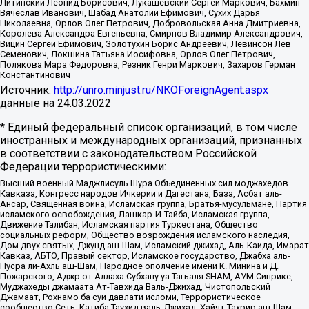
Литинский Леонид Борисович, Лукашевский Сергей Маркович, Бахмин
Вячеслав Иванович, Шабад Анатолий Ефимович, Сухих Дарья
Николаевна, Орлов Олег Петрович, Добровольская Анна Дмитриевна,
Королева Александра Евгеньевна, Смирнов Владимир Александрович,
Вицин Сергей Ефимович, Золотухин Борис Андреевич, Левинсон Лев
Семенович, Локшина Татьяна Иосифовна, Орлов Олег Петрович,
Полякова Мара Федоровна, Резник Генри Маркович, Захаров Герман
Константинович
Источник:
http://unro.minjust.ru/NKOForeignAgent.aspx
данные на
24.03.2022
* Единый федеральный список организаций, в том числе
иностранных и международных организаций, признанных
в соответствии с законодательством Российской
Федерации террористическими:
Высший военный Маджлисуль Шура Объединенных сил моджахедов
Кавказа, Конгресс народов Ичкерии и Дагестана, База, Асбат аль-
Ансар, Священная война, Исламская группа, Братья-мусульмане, Партия
исламского освобождения, Лашкар-И-Тайба, Исламская группа,
Движение Талибан, Исламская партия Туркестана, Общество
социальных реформ, Общество возрождения исламского наследия,
Дом двух святых, Джунд аш-Шам, Исламский джихад, Аль-Каида, Имарат
Кавказ, АБТО, Правый сектор, Исламское государство, Джабха аль-
Нусра ли-Ахль аш-Шам, Народное ополчение имени К. Минина и Д.
Пожарского, Аджр от Аллаха Субхану уа Тагьаля SHAM, АУМ Синрике,
Муджахеды джамаата Ат-Тавхида Валь-Джихад, Чистопольский
Джамаат, Рохнамо ба суи давлати исломи, Террористическое
сообщество Сеть, Катиба Таухид валь-Джихад, Хайят Тахрир аш-Шам,