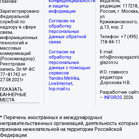
конфиденциальности
издателя,
Глазова".
и защиты
редакции: 117218,
Зарегистрировано
информации
Россия, г. Москва,
Федеральной
ул.
Согласие на
службой по
Кржижановского,
обработку
надзору в сфере
д.13, кор. 2
персональных
связи,
данных обратной
Телефон: +7 (495)
информационных
связи
718-84-11
технологий и
массовых
Согласие на
E-mail:
коммуникаций
обработку
info@novayagazet
(Роскомнадзор).
персональных
glazov.ru
Реестровая
данных с помощью
запись Эл № ФС
И.О. главного
сервисов
77–81742 от
редактора
Yandex.Metrika,
27.08.2021г
Дорохова Н.В.
LiveInternet,
top.mail.ru
ПОКАЗАТЬ
Разработчик сайт
БАННЕРНЫЕ
–
INFOROS
2026
МЕСТА
* Перечень иностранных и международных
неправительственных организаций, деятельность которых
признана нежелательной на территории Российской
Федерации: