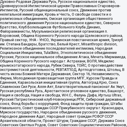
Духовно-Родовая Держава Русь, Русское национальное единство,
Древнерусской Инглистической церкви Православных Староверов-
Инглингов, Русский общенациональный союз, Движение против
нелегальной иммиграции, Кровь и Честь, О свободе совести и о
религиозных объединениях, Омская организация общественного
политического движения Русское национальное единство, Северное
Братство, Клуб Болельщиков Футбольного Клуба Динамо,
Файзрахманисты, Мусульманская религиозная организация п.
Боровский, Община Коренного Русского народа Щелковского района,
Правый сектор, УНА - УНСО, Украинская повстанческая армия, Тризуб
им. Степана Бандеры, Братство, Белый Крест, Misanthropic division,
Религиозное объединение последователей инглиизма, Народная
Социальная Инициатива, TulaSkins, Этнополитическое объединение
Русские, Русское национальное объединение Атака, Мечеть Мирмамеда,
Община Коренного Русского народа г. Астрахани, ВОЛЯ, Меджлис
крымскотатарского народа, Рубеж Севера, ТОЙС, О противодействии
экстремистской деятельности, РЕВТАТПОД, Артподготовка, Штольц, В
честь иконы Божией Матери Державная, Сектор 16, Независимость,
Фирма, Молодежная правозащитная группа МПГ, Курсом Правды и
Единения, Каракольская инициативная группа, Автоград Крю, Союз
Славянских Сил Руси, Алля-Аят, Благотворительный пансионат Ак Умут,
Русская республика Русь, Арестантское уголовное единство, Башкорт,
Нация и свобода, Нация и свобода, W.H.С., Фалунь Дафа, Иртыш Ultras,
Русский Патриотический клуб-Новокузнецк/РПК, Сибирский державный
союз, Фонд борьбы с коррупцией, Фонд защиты прав граждан, Штабы
Навального, Совет граждан СССР Прикубанского округа г. Краснодара,
Мужское государство, Народное объединение русского движения,
Народное движение Адат, Народный совет граждан РСФСР СССР
Архангельской области, Проект Штурм, Граждане СССР, Держава Союз
Советских Светлых Родов, Совет Советских Социалистических Районов,