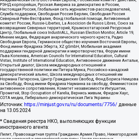
РЭНД корпорейшн, Русская Америка за демократию в России,
Настоящая Россия, Глобальная сеть журналистов-расследователей,
Служба поддержки, Свободная Россия Берлин, Свободная Россия
Северный Рейн-Вестфалия, Фонд глобальной помощи, Антивоенный
комитет России, Russie-Libertes, La Asocicion de Rusos Libres, Союз за
возвращение Северных территорий, Крымскотатарский Ресурсный
Центр, Глобальный союз IndustriALL, Russian Election Monitor, Article 19,
Мнение медиа, Федерация анархического черного креста, Радио
Свободная Европа, Германское общество изучения Восточной Европы,
Фонд имени Фридриха Эберта, XZ gGmbH, Мобильная академия
поддержки гендерной демократии и миротворчества, Форум имени
Льва Копелева, American Councils for International Education, Cultural
Vistas, Institute of International Education, Антивоенное движение Антальи,
Открытый диалог, Школа международных отношений и
государственной политики им Питера Мунка, Российско-канадский
демократический альянс, Школа международных отношений им
Нормана Патерсона, Центр Гражданских Свобод, Фонд Бориса Немцова
за Свободу, Фонд имени Фридриха Науманна за свободу, Феминистское
антивоенное сопротивление, Комитет независимости Ингушетии,
Прометей, Stop Occupation of Karelia, Вернись живым, Фридом Хаус,
СОТА медиа, Либерально-демократическая Лига Украины
Источник:
https://minjust.gov.ru/ru/documents/7756/
данные
на
13.05.2024
* Сведения реестра НКО, выполняющих функции
иностранного агента:
Лилит, Правозащитная группа Гражданин.Армия.Право, Нижегородский
центр немецкой и европейской культуры, Центр гендерных