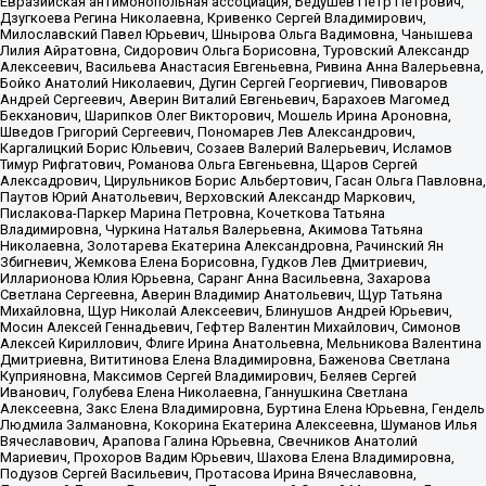
Евразийская антимонопольная ассоциация, Бедушев Петр Петрович,
Дзугкоева Регина Николаевна, Кривенко Сергей Владимирович,
Милославский Павел Юрьевич, Шнырова Ольга Вадимовна, Чанышева
Лилия Айратовна, Сидорович Ольга Борисовна, Туровский Александр
Алексеевич, Васильева Анастасия Евгеньевна, Ривина Анна Валерьевна,
Бойко Анатолий Николаевич, Дугин Сергей Георгиевич, Пивоваров
Андрей Сергеевич, Аверин Виталий Евгеньевич, Барахоев Магомед
Бекханович, Шарипков Олег Викторович, Мошель Ирина Ароновна,
Шведов Григорий Сергеевич, Пономарев Лев Александрович,
Каргалицкий Борис Юльевич, Созаев Валерий Валерьевич, Исламов
Тимур Рифгатович, Романова Ольга Евгеньевна, Щаров Сергей
Алексадрович, Цирульников Борис Альбертович, Гасан Ольга Павловна,
Паутов Юрий Анатольевич, Верховский Александр Маркович,
Пислакова-Паркер Марина Петровна, Кочеткова Татьяна
Владимировна, Чуркина Наталья Валерьевна, Акимова Татьяна
Николаевна, Золотарева Екатерина Александровна, Рачинский Ян
Збигневич, Жемкова Елена Борисовна, Гудков Лев Дмитриевич,
Илларионова Юлия Юрьевна, Саранг Анна Васильевна, Захарова
Светлана Сергеевна, Аверин Владимир Анатольевич, Щур Татьяна
Михайловна, Щур Николай Алексеевич, Блинушов Андрей Юрьевич,
Мосин Алексей Геннадьевич, Гефтер Валентин Михайлович, Симонов
Алексей Кириллович, Флиге Ирина Анатольевна, Мельникова Валентина
Дмитриевна, Вититинова Елена Владимировна, Баженова Светлана
Куприяновна, Максимов Сергей Владимирович, Беляев Сергей
Иванович, Голубева Елена Николаевна, Ганнушкина Светлана
Алексеевна, Закс Елена Владимировна, Буртина Елена Юрьевна, Гендель
Людмила Залмановна, Кокорина Екатерина Алексеевна, Шуманов Илья
Вячеславович, Арапова Галина Юрьевна, Свечников Анатолий
Мариевич, Прохоров Вадим Юрьевич, Шахова Елена Владимировна,
Подузов Сергей Васильевич, Протасова Ирина Вячеславовна,