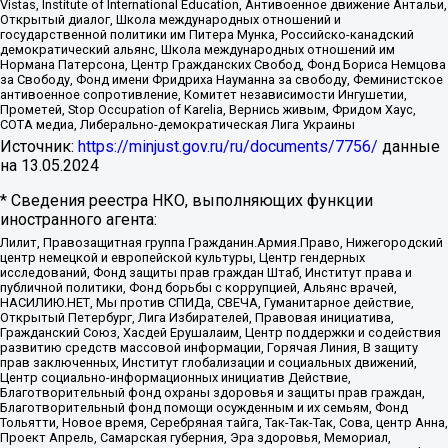
Vistas, Institute of International Education, Антивоенное движение Антальи,
Открытый диалог, Школа международных отношений и
государственной политики им Питера Мунка, Российско-канадский
демократический альянс, Школа международных отношений им
Нормана Патерсона, Центр Гражданских Свобод, Фонд Бориса Немцова
за Свободу, Фонд имени Фридриха Науманна за свободу, Феминистское
антивоенное сопротивление, Комитет независимости Ингушетии,
Прометей, Stop Occupation of Karelia, Вернись живым, Фридом Хаус,
СОТА медиа, Либерально-демократическая Лига Украины
Источник:
https://minjust.gov.ru/ru/documents/7756/
данные
на
13.05.2024
* Сведения реестра НКО, выполняющих функции
иностранного агента:
Лилит, Правозащитная группа Гражданин.Армия.Право, Нижегородский
центр немецкой и европейской культуры, Центр гендерных
исследований, Фонд защиты прав граждан Штаб, Институт права и
публичной политики, Фонд борьбы с коррупцией, Альянс врачей,
НАСИЛИЮ.НЕТ, Мы против СПИДа, СВЕЧА, Гуманитарное действие,
Открытый Петербург, Лига Избирателей, Правовая инициатива,
Гражданский Союз, Хасдей Ерушалаим, Центр поддержки и содействия
развитию средств массовой информации, Горячая Линия, В защиту
прав заключенных, Институт глобализации и социальных движений,
Центр социально-информационных инициатив Действие,
Благотворительный фонд охраны здоровья и защиты прав граждан,
Благотворительный фонд помощи осужденным и их семьям, Фонд
Тольятти, Новое время, Серебряная тайга, Так-Так-Так, Сова, центр Анна,
Проект Апрель, Самарская губерния, Эра здоровья, Мемориал,