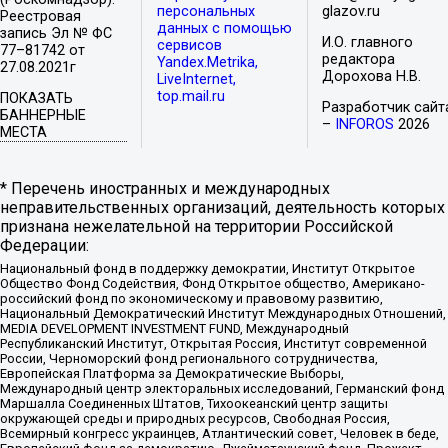
персональных
glazov.ru
Реестровая
данных с помощью
запись Эл № ФС
И.О. главного
сервисов
77–81742 от
редактора
Yandex.Metrika,
27.08.2021г
Дорохова Н.В.
LiveInternet,
top.mail.ru
ПОКАЗАТЬ
Разработчик сайт
БАННЕРНЫЕ
–
INFOROS
2026
МЕСТА
* Перечень иностранных и международных
неправительственных организаций, деятельность которых
признана нежелательной на территории Российской
Федерации:
Национальный фонд в поддержку демократии, Институт Открытое
Общество Фонд Содействия, Фонд Открытое общество, Американо-
российский фонд по экономическому и правовому развитию,
Национальный Демократический Институт Международных Отношений,
MEDIA DEVELOPMENT INVESTMENT FUND, Международный
Республиканский Институт, Открытая Россия, Институт современной
России, Черноморский фонд регионального сотрудничества,
Европейская Платформа за Демократические Выборы,
Международный центр электоральных исследований, Германский фонд
Маршалла Соединенных Штатов, Тихоокеанский центр защиты
окружающей среды и природных ресурсов, Свободная Россия,
Всемирный конгресс украинцев, Атлантический совет, Человек в беде,