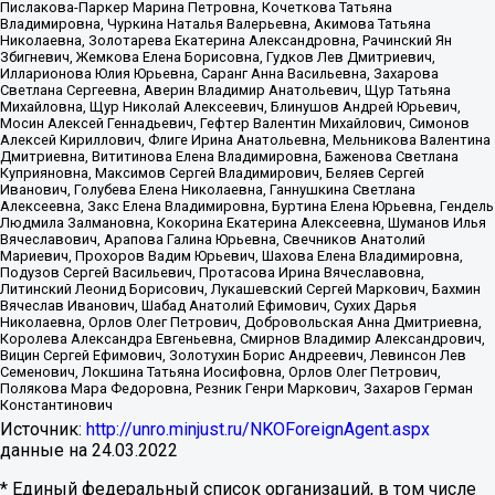
Пислакова-Паркер Марина Петровна, Кочеткова Татьяна
Владимировна, Чуркина Наталья Валерьевна, Акимова Татьяна
Николаевна, Золотарева Екатерина Александровна, Рачинский Ян
Збигневич, Жемкова Елена Борисовна, Гудков Лев Дмитриевич,
Илларионова Юлия Юрьевна, Саранг Анна Васильевна, Захарова
Светлана Сергеевна, Аверин Владимир Анатольевич, Щур Татьяна
Михайловна, Щур Николай Алексеевич, Блинушов Андрей Юрьевич,
Мосин Алексей Геннадьевич, Гефтер Валентин Михайлович, Симонов
Алексей Кириллович, Флиге Ирина Анатольевна, Мельникова Валентина
Дмитриевна, Вититинова Елена Владимировна, Баженова Светлана
Куприяновна, Максимов Сергей Владимирович, Беляев Сергей
Иванович, Голубева Елена Николаевна, Ганнушкина Светлана
Алексеевна, Закс Елена Владимировна, Буртина Елена Юрьевна, Гендель
Людмила Залмановна, Кокорина Екатерина Алексеевна, Шуманов Илья
Вячеславович, Арапова Галина Юрьевна, Свечников Анатолий
Мариевич, Прохоров Вадим Юрьевич, Шахова Елена Владимировна,
Подузов Сергей Васильевич, Протасова Ирина Вячеславовна,
Литинский Леонид Борисович, Лукашевский Сергей Маркович, Бахмин
Вячеслав Иванович, Шабад Анатолий Ефимович, Сухих Дарья
Николаевна, Орлов Олег Петрович, Добровольская Анна Дмитриевна,
Королева Александра Евгеньевна, Смирнов Владимир Александрович,
Вицин Сергей Ефимович, Золотухин Борис Андреевич, Левинсон Лев
Семенович, Локшина Татьяна Иосифовна, Орлов Олег Петрович,
Полякова Мара Федоровна, Резник Генри Маркович, Захаров Герман
Константинович
Источник:
http://unro.minjust.ru/NKOForeignAgent.aspx
данные на
24.03.2022
* Единый федеральный список организаций, в том числе