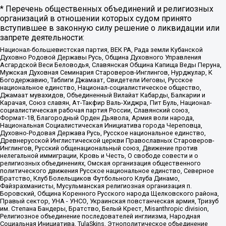
* Перечень общественных объединений и религиозных
организаций в отношении которых судом принято
вступившее в законную силу решение о ликвидации или
запрете деятельности:
Национал-большевистская партия, ВЕК РА, Рада земли Кубанской
Духовно Родовой Державы Русь, Община Духовного Управления
Асгардской Веси Беловодья, Славянская Община Капища Веды Перуна,
Мужская Духовная Семинария Староверов-Инглингов, Нурджулар, К
Богодержавию, Таблиги Джамаат, Свидетели Иеговы, Русское
национальное единство, Национал-социалистическое общество,
Джамаат мувахидов, Объединенный Вилайат Кабарды, Балкарии и
Карачая, Союз славян, Ат-Такфир Валь-Хиджра, Пит Буль, Национал-
социалистическая рабочая партия России, Славянский союз,
Формат-18, Благородный Орден Дьявола, Армия воли народа,
Национальная Социалистическая Инициатива города Череповца,
Духовно-Родовая Держава Русь, Русское национальное единство,
Древнерусской Инглистической церкви Православных Староверов-
Инглингов, Русский общенациональный союз, Движение против
нелегальной иммиграции, Кровь и Честь, О свободе совести и о
религиозных объединениях, Омская организация общественного
политического движения Русское национальное единство, Северное
Братство, Клуб Болельщиков Футбольного Клуба Динамо,
Файзрахманисты, Мусульманская религиозная организация п.
Боровский, Община Коренного Русского народа Щелковского района,
Правый сектор, УНА - УНСО, Украинская повстанческая армия, Тризуб
им. Степана Бандеры, Братство, Белый Крест, Misanthropic division,
Религиозное объединение последователей инглиизма, Народная
Социальная Инициатива, TulaSkins, Этнополитическое объединение