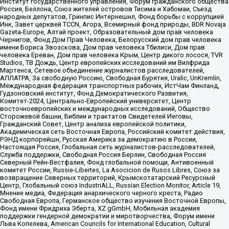
Институт государственного управления, Форум гражданского общества
Россия, Беллона, Союз жителей островов Тисима и Хабомаи, Съезд
народных депутатов, Гринпис Интернешнл, Фонд борьбы с коррупцией
Инк, Завет церквей TCCN, Агора, Всемирный фонд природы, BDR Novaja
Gazeta-Europe, Алтай проект, Образовательный дом прав человека
Чернигов, Фонд Дом Прав Человека, Белорусский дом прав человека
имени Бориса Звозскова, Дом прав человека Тбилиси, Дом прав
человека Ереван, Дом прав человека Крым, Центр дикого лосося, TVR
Studios, ТВ Дождь, Центр европейских исследований им Вилфрида
Мартенса, Сетевое объединение журналистов расследователей,
АЛЛАТРА, За свободную Россию, Свободная Бурятия, Uralic, UnKremlin,
Международная федерация транспортных рабочих, ИстЧам Финланд,
Гудзоновский институт, Фонд Демократического Развития,
Комитет-2024, Центрально-Европейский университет, Центр
восточноевропейских и международных исследований, Общество
Сторожевой башни, Библии и трактатов Свидетелей Иеговы,
Гражданский Совет, Центр анализа европейской политики,
Академическая сеть Восточная Европа, Российский комитет действия,
РЭНД корпорейшн, Русская Америка за демократию в России,
Настоящая Россия, Глобальная сеть журналистов-расследователей,
Служба поддержки, Свободная Россия Берлин, Свободная Россия
Северный Рейн-Вестфалия, Фонд глобальной помощи, Антивоенный
комитет России, Russie-Libertes, La Asocicion de Rusos Libres, Союз за
возвращение Северных территорий, Крымскотатарский Ресурсный
Центр, Глобальный союз IndustriALL, Russian Election Monitor, Article 19,
Мнение медиа, Федерация анархического черного креста, Радио
Свободная Европа, Германское общество изучения Восточной Европы,
Фонд имени Фридриха Эберта, XZ gGmbH, Мобильная академия
поддержки гендерной демократии и миротворчества, Форум имени
Льва Копелева, American Councils for International Education, Cultural