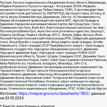
Русские, Русское национальное объединение Атака, Мечеть Мирмамеда,
Община Коренного Русского народа г. Астрахани, ВОЛЯ, Меджлис
крымскотатарского народа, Рубеж Севера, ТОЙС, О противодействии
экстремистской деятельности, РЕВТАТПОД, Артподготовка, Штольц, В
честь иконы Божией Матери Державная, Сектор 16, Независимость,
Фирма, Молодежная правозащитная группа МПГ, Курсом Правды и
Единения, Каракольская инициативная группа, Автоград Крю, Союз
Славянских Сил Руси, Алля-Аят, Благотворительный пансионат Ак Умут,
Русская республика Русь, Арестантское уголовное единство, Башкорт,
Нация и свобода, Нация и свобода, W.H.С., Фалунь Дафа, Иртыш Ultras,
Русский Патриотический клуб-Новокузнецк/РПК, Сибирский державный
союз, Фонд борьбы с коррупцией, Фонд защиты прав граждан, Штабы
Навального, Совет граждан СССР Прикубанского округа г. Краснодара,
Мужское государство, Народное объединение русского движения,
Народное движение Адат, Народный совет граждан РСФСР СССР
Архангельской области, Проект Штурм, Граждане СССР, Держава Союз
Советских Светлых Родов, Совет Советских Социалистических Районов,
Meta Platforms Inc, Facebook, Instagram, WhatsApp, СИЧ-С14,
Добровольческое Движение Организации украинских националистов,
Черный Комитет, Татарстанское Региональное Всетатарское
общественное движение, Невоград, Молодежное Демократическое
Движение Весна, Верховный Совет Татарской Автономной Советской
Социалистической Республики, Конгресс ойрат-калмыцкого народа,
Исполнительный комитет совета народных депутатов Красноярского
края, Этническое национальное объединение, ЛГБТ, Я.МЫ Сергей Фургал
Источник:
https://minjust.gov.ru/ru/documents/7822/
данные
на
03.05.2024
* Реестр иностранных агентов: