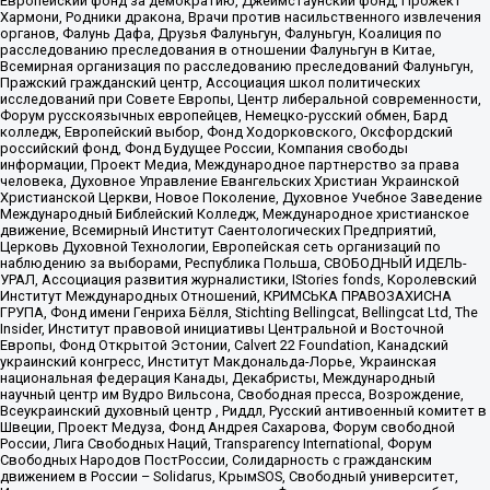
Европейский фонд за демократию, Джеймстаунский фонд, Прожект
Хармони, Родники дракона, Врачи против насильственного извлечения
органов, Фалунь Дафа, Друзья Фалуньгун, Фалуньгун, Коалиция по
расследованию преследования в отношении Фалуньгун в Китае,
Всемирная организация по расследованию преследований Фалуньгун,
Пражский гражданский центр, Ассоциация школ политических
исследований при Совете Европы, Центр либеральной современности,
Форум русскоязычных европейцев, Немецко-русский обмен, Бард
колледж, Европейский выбор, Фонд Ходорковского, Оксфордский
российский фонд, Фонд Будущее России, Компания свободы
информации, Проект Медиа, Международное партнерство за права
человека, Духовное Управление Евангельских Христиан Украинской
Христианской Церкви, Новое Поколение, Духовное Учебное Заведение
Международный Библейский Колледж, Международное христианское
движение, Всемирный Институт Саентологических Предприятий,
Церковь Духовной Технологии, Европейская сеть организаций по
наблюдению за выборами, Республика Польша, СВОБОДНЫЙ ИДЕЛЬ-
УРАЛ, Ассоциация развития журналистики, IStories fonds, Королевский
Институт Международных Отношений, КРИМСЬКА ПРАВОЗАХИСНА
ГРУПА, Фонд имени Генриха Бёлля, Stichting Bellingcat, Bellingcat Ltd, The
Insider, Институт правовой инициативы Центральной и Восточной
Европы, Фонд Открытой Эстонии, Calvert 22 Foundation, Канадский
украинский конгресс, Институт Макдональда-Лорье, Украинская
национальная федерация Канады, Декабристы, Международный
научный центр им Вудро Вильсона, Свободная пресса, Возрождение,
Всеукраинский духовный центр , Риддл, Русский антивоенный комитет в
Швеции, Проект Медуза, Фонд Андрея Сахарова, Форум свободной
России, Лига Свободных Наций, Transparеncy International, Форум
Свободных Народов ПостРоссии, Солидарность с гражданским
движением в России – Solidarus, КрымSOS, Свободный университет,