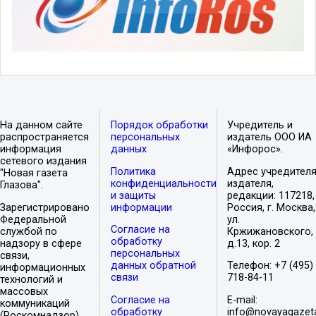
На данном сайте
Порядок обработки
Учредитель и
распространяется
персональных
издатель ООО ИА
информация
данных
«Инфорос».
сетевого издания
Политика
Адрес учредителя
"Новая газета
конфиденциальности
издателя,
Глазова".
и защиты
редакции: 117218,
Зарегистрировано
информации
Россия, г. Москва,
Федеральной
ул.
Согласие на
службой по
Кржижановского,
обработку
надзору в сфере
д.13, кор. 2
персональных
связи,
данных обратной
Телефон: +7 (495)
информационных
связи
718-84-11
технологий и
массовых
Согласие на
E-mail:
коммуникаций
обработку
info@novayagazet
(Роскомнадзор).