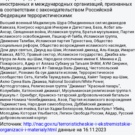
иностранных и международных организаций, признанных
в соответствии с законодательством Российской
Федерации террористическими:
Высший военный Маджлисуль Шура Объединенных сил моджахедов
Кавказа, Конгресс народов Ичкерии и Дагестана, База, Асбат аль-
Ансар, Священная война, Исламская группа, Братья-мусульмане, Партия
исламского освобождения, Лашкар-И-Тайба, Исламская группа,
Движение Талибан, Исламская партия Туркестана, Общество
социальных реформ, Общество возрождения исламского наследия,
Дом двух святых, Джунд аш-Шам, Исламский джихад, Аль-Каида, Имарат
Кавказ, АБТО, Правый сектор, Исламское государство, Джабха аль-
Нусра ли-Ахль аш-Шам, Народное ополчение имени К. Минина и Д.
Пожарского, Аджр от Аллаха Субхану уа Тагьаля SHAM, АУМ Синрике,
Муджахеды джамаата Ат-Тавхида Валь-Джихад, Чистопольский
Джамаат, Рохнамо ба суи давлати исломи, Террористическое
сообщество Сеть, Катиба Таухид валь-Джихад, Хайят Тахрир аш-Шам,
Ахлю Сунна Валь Джамаа, National Socialism/White Power,
Артподготовка, Религиозная группа “Джамаат “Красный пахарь”,
Колумбайн, Хатлонский джамаат, Мусульманская религиозная группа п.
Кушкуль г. Оренбург, Крымско-татарский добровольческий батальон
имени Номана Челебиджихана, Азов, Партия исламского возрождения
Таджикистана, Народная самооборона, Дуббайский джамаат,
московская ячейка, Батал-Хаджи Белхороев, Маньяки Культ Убийц,
Молодёжь Которая Улыбается, Легион Свобода России, Айдар, Русский
добровольческий корпус
Источник:
http://nac.gov.ru/terroristicheskie-i-ekstremistskie-
organizacii-i-materialy.html
данные на
16.11.2023