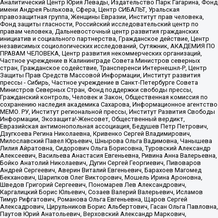
Аналитический Центр Юрия Левады, Издательство Парк Гагарина, Фонд
имени Андрея Рылькова, Сфера, Центр СИБАЛЬТ, Уральская
правозащитная группа, Женщины Евразии, Институт прав человека,
Фонд защиты гласности, Российский исследовательский центр по
правам человека, Дальневосточный центр развития гражданских
инициатив и социального партнерства, Гражданское действие, Центр
независимых социологических исследований, Сутяжник, АКАДЕМИЯ ПО
ПРАВАМ ЧЕЛОВЕКА, Центр развития некоммерческих организаций,
Частное учреждение в Калининграде Совета Министров северных
стран, Гражданское содействие, Трансперенси Интернешнл-Р, Центр
Защиты Прав Средств Массовой Информации, Институт развития
прессы - Сибирь, Частное учреждение в Санкт-Петербурге Совета
Министров Северных Стран, Фонд поддержки свободы прессы,
Гражданский контроль, Человек и Закон, Общественная комиссия по
сохранению наследия академика Сахарова, Информационное агентство
МЕМО. РУ, Институт региональной прессы, Институт Развития Свободы
Информации, Экозащита!-Женсовет, Общественный вердикт,
Евразийская антимонопольная ассоциация, Бедушев Петр Петрович,
Дзугкоева Регина Николаевна, Кривенко Сергей Владимирович,
Милославский Павел Юрьевич, Шнырова Ольга Вадимовна, Чанышева
Лилия Айратовна, Сидорович Ольга Борисовна, Туровский Александр
Алексеевич, Васильева Анастасия Евгеньевна, Ривина Анна Валерьевна,
Бойко Анатолий Николаевич, Дугин Сергей Георгиевич, Пивоваров
Андрей Сергеевич, Аверин Виталий Евгеньевич, Барахоев Магомед
Бекханович, Шарипков Олег Викторович, Мошель Ирина Ароновна,
Шведов Григорий Сергеевич, Пономарев Лев Александрович,
Каргалицкий Борис Юльевич, Созаев Валерий Валерьевич, Исламов
Тимур Рифгатович, Романова Ольга Евгеньевна, Щаров Сергей
Алексадрович, Цирульников Борис Альбертович, Гасан Ольга Павловна,
Паутов Юрий Анатольевич, Верховский Александр Маркович,