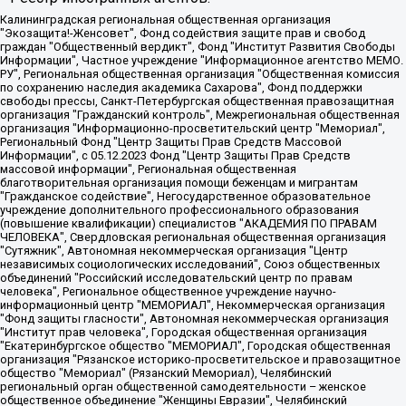
Калининградская региональная общественная организация "Экозащита!-Женсовет", Фонд содействия защите прав и свобод граждан "Общественный вердикт", Фонд "Институт Развития Свободы Информации", Частное учреждение "Информационное агентство МЕМО. РУ", Региональная общественная организация "Общественная комиссия по сохранению наследия академика Сахарова", Фонд поддержки свободы прессы, Санкт-Петербургская общественная правозащитная организация "Гражданский контроль", Межрегиональная общественная организация "Информационно-просветительский центр "Мемориал", Региональный Фонд "Центр Защиты Прав Средств Массовой Информации", с 05.12.2023 Фонд "Центр Защиты Прав Средств массовой информации", Региональная общественная благотворительная организация помощи беженцам и мигрантам "Гражданское содействие", Негосударственное образовательное учреждение дополнительного профессионального образования (повышение квалификации) специалистов "АКАДЕМИЯ ПО ПРАВАМ ЧЕЛОВЕКА", Свердловская региональная общественная организация "Сутяжник", Автономная некоммерческая организация "Центр независимых социологических исследований", Союз общественных объединений "Российский исследовательский центр по правам человека", Региональное общественное учреждение научно-информационный центр "МЕМОРИАЛ", Некоммерческая организация "Фонд защиты гласности", Автономная некоммерческая организация "Институт прав человека", Городская общественная организация "Екатеринбургское общество "МЕМОРИАЛ", Городская общественная организация "Рязанское историко-просветительское и правозащитное общество "Мемориал" (Рязанский Мемориал), Челябинский региональный орган общественной самодеятельности – женское общественное объединение "Женщины Евразии", Челябинский региональный орган общественной самодеятельности "Уральская правозащитная группа", Фонд содействия защите здоровья и социальной справедливости имени Андрея Рылькова, Автономная Некоммерческая Организация "Аналитический Центр Юрия Левады", Автономная некоммерческая организация социальной поддержки населения "Проект Апрель", Региональная общественная организация помощи женщинам и детям, находящимся в кризисной ситуации "Информационно-методический центр "Анна", Фонд содействия развитию массовых коммуникаций и правовому просвещению "Так-так-Так", Фонд содействия устойчивому развитию "Серебряная тайга", Свердловский региональный общественный фонд социальных проектов "Новое время", "Idel.Реалии", Кавказ.Реалии, Крым.Реалии, Телеканал Настоящее Время, Татаро-башкирская служба Радио Свобода (Azatliq Radiosi), Радио Свободная Европа/Радио Свобода (PCE/PC), "Сибирь.Реалии", "Фактограф", Благотворительный фонд помощи осужденным и их семьям, Автономная некоммерческая организация "Институт глобализации и социальных движений", Фонд "В защиту прав заключенных", Частное учреждение "Центр поддержки и содействия развитию средств массовой информации", Пензенский региональный общественный благотворительный фонд "Гражданский союз", "Север.Реалии", Некоммерческая организация Фонд "Правовая инициатива", Общество с ограниченной ответственностью "Радио Свободная Европа/Радио Свобода", Чешское информационное агентство "MEDIUM-ORIENT", Красноярская региональная общественная организация "Мы против СПИДа", Камалягин Денис Николаевич, Маркелов Сергей Евгеньевич, Пономарев Лев Александрович, Савицкая Людмила Алексеевна, Автономная некоммерческая организация "Центр по работе с проблемой насилия "НАСИЛИЮ.НЕТ", Межрегиональный профессиональный союз работников здравоохранения "Альянс врачей", Юридическое лицо, зарегистрированное в Латвийской Республике, SIA "Medusa Project" (регистрационный номер 40103797863, дата регистрации 10.06.2014), Некоммерческая организация "Фонд по борьбе с коррупцией", Автономная некоммерческая организация "Институт права и публичной политики", Баданин Роман Сергеевич, Гликин Максим Александрович, Железнова Мария Михайловна, Лукьянова Юлия Сергеевна, Маетная Елизавета Витальевна, Маняхин Петр Борисович, Чуракова Ольга Владимировна, Ярош Юлия Петровна, Юридическое лицо "The Insider SIA", зарегистрированное в Риге, Латвийская Республика (дата регистрации 26.06.2015), являющееся администратором доменного имени интернет-издания "The Insider SIA", https://theins.ru, Постернак Алексей Евгеньевич, Рубин Михаил Аркадьевич, Анин Роман Александрович, Юридическое лицо Istories fonds, зарегистрированное в Латвийской Республике (регистрационный номер 50008295751, дата регистрации 24.02.2020), Великовский Дмитрий Александрович, Долинина Ирина Николаевна, Мароховская Алеся Алексеевна, Шлейнов Роман Юрьевич, Шмагун Олеся Валентиновна, Общество с ограниченной ответственностью "Альтаир 2021", Общество с ограниченной ответственностью "Вега 2021", Общество с ограниченной ответственностью "Главный редактор 2021", Общество с ограниченной ответственностью "Ромашки монолит", Важенков Артем Валерьевич, Ивановская областная общественная организация "Центр гендерных исследований", Гурман Юрий Альбертович, Медиапроект "ОВД-Инфо", Егоров Владимир Владимирович, Жилинский Владимир Александрович, Общество с ограниченной ответственностью "ЗП", Иванова София Юрьевна, Карезина Инна Павловна, Кильтау Екатерина Викторовна, Петров Алексей Викторович, Пискунов Сергей Евгеньевич, Смирнов Сергей Сергеевич, Тихонов Михаил Сергеевич, Общество с ограниченной ответственностью "ЖУРНАЛИСТ-ИНОСТРАННЫЙ АГЕНТ", Арапова Галина Юрьевна, Вольтская Татьяна Анатольевна, Американская компания "Mason G.E.S. Anonymous Foundation" (США), являющаяся владельцем интернет-издания https://mnews.world/, Компания "Stichting Bellingcat", зарегистрированная в Нидерландах (дата регистрации 11.07.2018), Захаров Андрей Вячеславович, Клепиковская Екатерина Дмитриевна, Общество с ограниченной ответственностью "МЕМО", Перл Роман Александрович, Симонов Евгений Алексеевич, Соловьева Елена Анатольевна, Сотников Даниил Владимирович, Сурначева Елизавета Дмитриевна, Автономная некоммерческая организация по защите прав человека и информированию населения "Якутия – Наше Мнение", Общество с ограниченной ответственностью "Москоу диджитал медиа", с 26.01.2023 Общество с ограниченной ответственностью "Чайка Белые сады", Ветошкина Валерия Валерьевна, Заговора Максим Александрович, Межрегиональное общественное движение "Российская ЛГБТ - сеть", Оленичев Максим Владимирович, Павлов Иван Юрьевич, Скворцова Елена Сергеевна, Общество с ограниченной ответственностью "Как бы инагент", Кочетков Игорь Викторович, Общество с ограниченной ответственностью "Честные выборы", Еланчик Олег Александрович, Общество с ограниченной ответственностью "Нобелевский призыв", Гималова Регина Эмилевна, Григорьев Андрей Валерьевич, Григорьева Алина Александровна, Ассоциация по содействию защите прав призывников, альтернативнослужащих и военнослужащих "Правозащитная группа "Гражданин.Армия.Право", Хисамова Регина Фаритовна, Автономная некоммерческая организация по реализации социально-правовых программ "Лилит", Дальневосточное общественное движение "Маяк", Санкт-Петербургская ЛГБТ-инициативная группа "Выход", Инициативная группа ЛГБТ+ "Реверс", Алексеев Андрей Викторович, Бекбулатова Таисия Львовна, Беляев Иван Михайлович, Владыкина Елена Сергеевна, Гельман Марат Александрович, Никульшина Вероника Юрьевна, Толоконникова Надежда Андреевна, Шендерович Виктор Анатольевич, Общество с ограниченной ответственностью "Данное сообщение", Общество с ограниченной ответственностью Издательский дом "Новая глава", Айнбиндер Александра Александровна, Московский комьюнити-центр для ЛГБТ+инициатив, Благотворительный фонд развития филантропии, Deutsche Welle (Германия, Kurt-Schumacher-Strasse 3, 53113 Bonn), Борзунова Мария Михайловна, Воробьев Виктор Викторович, Голубева Анна Львовна, Константинова Алла Михайловна, Малкова Ирина Владимировна, Мурадов Мурад Абдулгалимович, Осетинская Елизавета Николаевна, Понасенков Евгений Николаевич, Ганапольский Матвей Юрьевич, Киселев Евгений Алексеевич, Борухович Ирина Григорьевна, Дремин Иван Тимофеевич, Дубровский Дмитрий Викторович, Красноярская региональная общественная организация поддержки и развития альтернативных образовательных технологий и межкультурных коммуникаций "ИНТЕРРА", Маяковская Екатерина Алексеевна, Фейгин Марк Захарович, Филимонов Андрей Викторович, Дзугкоева Регина Николаевна, Доброхотов Роман Александрович, Дудь Юрий Александрович, Елкин Сергей Владимирович, Кругликов Кирилл Игоревич, Сабунаева Мария Леонидовна, Семенов Алексей Владимирович, Шаинян Карен Багратович, Шульман Екатерина Михайловна, Асафьев Артур Валерьевич, Вахштайн Виктор Семенович, Венедиктов Алексей Алексеевич, Лушникова Екатерина Евгеньевна, Волков Леонид Михайлович, Невзоров Александр Глебович, Пархоменко Сергей Борисович, Сироткин Ярослав Николаевич, Кара-Мурза Владимир Владимирович, Баранова Наталья Владимировна, Гозман Леонид Яковлевич, Кагарлицкий Борис Юльевич, Климарев Михаил Валерьевич, Милов Владимир Станиславович, Автономная некоммерческая организация Краснодарский центр современного искусства "Типография", Моргенштерн Алишер Тагирович, Соболь Любовь Эдуардовна, Общество с ограниченной ответственностью "ЛИЗА НОРМ", Каспаров Гарри Кимович, Ходорковский Михаил Борисович, Общество с ограниченной ответственностью "Апрельские тезисы", Данилович Ирина Брониславовна, Кашин Олег Владимирович, Петров Николай Владимирович, Пивоваров Алексей Владимирович, Соколов Михаил Владимирович, Цветкова Юлия Владимировна, Чичваркин Евгений Александрович, Комитет против пыток/Команда против пыток, Общество с ограниченной ответственностью "Первый научный", Общество с ограниченной ответственностью "Вертолет и ко", Белоцерковская Вероника Борисовна, Кац Максим Евгеньевич, Лазарева Татьяна Юрьевна, Шаведдинов Руслан Табризович, Яшин Илья Валерьевич, Общество с ограниченной ответственностью "Иноагент ААВ", Алешковский Дмитрий Петрович, Альбац Евгения Марковна, Быков Дмитрий Львович, Галямина Юлия Евгеньевна, Лойко Сергей Леонидович, Мартынов Кирилл Константинович, Медведев Сергей Александрович, Крашенинников Федор Геннадиевич, Гордеева Катерина Вл