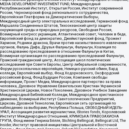
MEDIA DEVELOPMENT INVESTMENT FUND, Международный
Республиканский Институт, Открытая Россия, Институт современной
России, Черноморский фонд регионального сотрудничества,
Европейская Платформа за Демократические Выборы,
Международный центр электоральных исследований, Германский фонд
Маршалла Соединенных Штатов, Тихоокеанский центр защиты
окружающей среды и природных ресурсов, Свободная Россия,
Всемирный конгресс украинцев, Атлантический совет, Человек в беде,
Европейский фонд за демократию, Джеймстаунский фонд, Прожект
Хармони, Родники дракона, Врачи против насильственного извлечения
органов, Фалунь Дафа, Друзья Фалуньгун, Фалуньгун, Коалиция по
расследованию преследования в отношении Фалуньгун в Китае,
Всемирная организация по расследованию преследований Фалуньгун,
Пражский гражданский центр, Ассоциация школ политических
исследований при Совете Европы, Центр либеральной современности,
Форум русскоязычных европейцев, Немецко-русский обмен, Бард
колледж, Европейский выбор, Фонд Ходорковского, Оксфордский
российский фонд, Фонд Будущее России, Компания свободы
информации, Проект Медиа, Международное партнерство за права
человека, Духовное Управление Евангельских Христиан Украинской
Христианской Церкви, Новое Поколение, Духовное Учебное Заведение
Международный Библейский Колледж, Международное христианское
движение, Всемирный Институт Саентологических Предприятий,
Церковь Духовной Технологии, Европейская сеть организаций по
наблюдению за выборами, Республика Польша, СВОБОДНЫЙ ИДЕЛЬ-
УРАЛ, Ассоциация развития журналистики, IStories fonds, Королевский
Институт Международных Отношений, КРИМСЬКА ПРАВОЗАХИСНА
ГРУПА, Фонд имени Генриха Бёлля, Stichting Bellingcat, Bellingcat Ltd, The
Insider, Институт правовой инициативы Центральной и Восточной