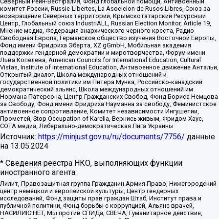
Северный Рейн-Вестфалия, Фонд глобальной помощи, Антивоенный
комитет России, Russie-Libertes, La Asocicion de Rusos Libres, Союз за
возвращение Северных территорий, Крымскотатарский Ресурсный
Центр, Глобальный союз IndustriALL, Russian Election Monitor, Article 19,
Мнение медиа, Федерация анархического черного креста, Радио
Свободная Европа, Германское общество изучения Восточной Европы,
Фонд имени Фридриха Эберта, XZ gGmbH, Мобильная академия
поддержки гендерной демократии и миротворчества, Форум имени
Льва Копелева, American Councils for International Education, Cultural
Vistas, Institute of International Education, Антивоенное движение Антальи,
Открытый диалог, Школа международных отношений и
государственной политики им Питера Мунка, Российско-канадский
демократический альянс, Школа международных отношений им
Нормана Патерсона, Центр Гражданских Свобод, Фонд Бориса Немцова
за Свободу, Фонд имени Фридриха Науманна за свободу, Феминистское
антивоенное сопротивление, Комитет независимости Ингушетии,
Прометей, Stop Occupation of Karelia, Вернись живым, Фридом Хаус,
СОТА медиа, Либерально-демократическая Лига Украины
Источник:
https://minjust.gov.ru/ru/documents/7756/
данные
на
13.05.2024
* Сведения реестра НКО, выполняющих функции
иностранного агента:
Лилит, Правозащитная группа Гражданин.Армия.Право, Нижегородский
центр немецкой и европейской культуры, Центр гендерных
исследований, Фонд защиты прав граждан Штаб, Институт права и
публичной политики, Фонд борьбы с коррупцией, Альянс врачей,
НАСИЛИЮ.НЕТ, Мы против СПИДа, СВЕЧА, Гуманитарное действие,