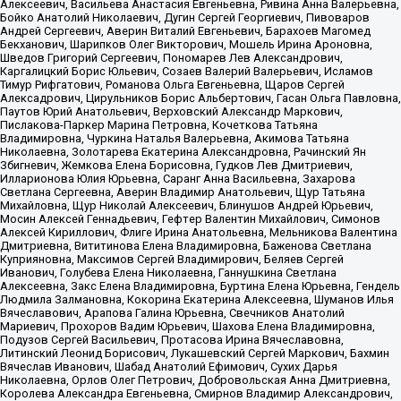
Алексеевич, Васильева Анастасия Евгеньевна, Ривина Анна Валерьевна,
Бойко Анатолий Николаевич, Дугин Сергей Георгиевич, Пивоваров
Андрей Сергеевич, Аверин Виталий Евгеньевич, Барахоев Магомед
Бекханович, Шарипков Олег Викторович, Мошель Ирина Ароновна,
Шведов Григорий Сергеевич, Пономарев Лев Александрович,
Каргалицкий Борис Юльевич, Созаев Валерий Валерьевич, Исламов
Тимур Рифгатович, Романова Ольга Евгеньевна, Щаров Сергей
Алексадрович, Цирульников Борис Альбертович, Гасан Ольга Павловна,
Паутов Юрий Анатольевич, Верховский Александр Маркович,
Пислакова-Паркер Марина Петровна, Кочеткова Татьяна
Владимировна, Чуркина Наталья Валерьевна, Акимова Татьяна
Николаевна, Золотарева Екатерина Александровна, Рачинский Ян
Збигневич, Жемкова Елена Борисовна, Гудков Лев Дмитриевич,
Илларионова Юлия Юрьевна, Саранг Анна Васильевна, Захарова
Светлана Сергеевна, Аверин Владимир Анатольевич, Щур Татьяна
Михайловна, Щур Николай Алексеевич, Блинушов Андрей Юрьевич,
Мосин Алексей Геннадьевич, Гефтер Валентин Михайлович, Симонов
Алексей Кириллович, Флиге Ирина Анатольевна, Мельникова Валентина
Дмитриевна, Вититинова Елена Владимировна, Баженова Светлана
Куприяновна, Максимов Сергей Владимирович, Беляев Сергей
Иванович, Голубева Елена Николаевна, Ганнушкина Светлана
Алексеевна, Закс Елена Владимировна, Буртина Елена Юрьевна, Гендель
Людмила Залмановна, Кокорина Екатерина Алексеевна, Шуманов Илья
Вячеславович, Арапова Галина Юрьевна, Свечников Анатолий
Мариевич, Прохоров Вадим Юрьевич, Шахова Елена Владимировна,
Подузов Сергей Васильевич, Протасова Ирина Вячеславовна,
Литинский Леонид Борисович, Лукашевский Сергей Маркович, Бахмин
Вячеслав Иванович, Шабад Анатолий Ефимович, Сухих Дарья
Николаевна, Орлов Олег Петрович, Добровольская Анна Дмитриевна,
Королева Александра Евгеньевна, Смирнов Владимир Александрович,