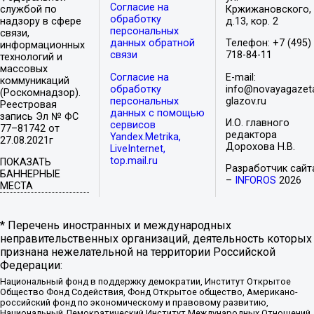
Согласие на
службой по
Кржижановского,
обработку
надзору в сфере
д.13, кор. 2
персональных
связи,
данных обратной
Телефон: +7 (495)
информационных
связи
718-84-11
технологий и
массовых
Согласие на
E-mail:
коммуникаций
обработку
info@novayagazet
(Роскомнадзор).
персональных
glazov.ru
Реестровая
данных с помощью
запись Эл № ФС
И.О. главного
сервисов
77–81742 от
редактора
Yandex.Metrika,
27.08.2021г
Дорохова Н.В.
LiveInternet,
top.mail.ru
ПОКАЗАТЬ
Разработчик сайт
БАННЕРНЫЕ
–
INFOROS
2026
МЕСТА
* Перечень иностранных и международных
неправительственных организаций, деятельность которых
признана нежелательной на территории Российской
Федерации:
Национальный фонд в поддержку демократии, Институт Открытое
Общество Фонд Содействия, Фонд Открытое общество, Американо-
российский фонд по экономическому и правовому развитию,
Национальный Демократический Институт Международных Отношений,