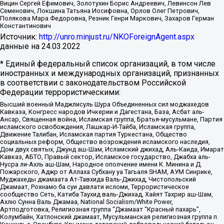
Вицин Сергей Ефимович, Золотухин Борис Андреевич, Левинсон Лев
Семенович, Локшина Татьяна Иосифовна, Орлов Олег Петрович,
Полякова Мара Федоровна, Резник Генри Маркович, Захаров Герман
Константинович
Источник:
http://unro.minjust.ru/NKOForeignAgent.aspx
данные на
24.03.2022
* Единый федеральный список организаций, в том числе
иностранных и международных организаций, признанных
в соответствии с законодательством Российской
Федерации террористическими:
Высший военный Маджлисуль Шура Объединенных сил моджахедов
Кавказа, Конгресс народов Ичкерии и Дагестана, База, Асбат аль-
Ансар, Священная война, Исламская группа, Братья-мусульмане, Партия
исламского освобождения, Лашкар-И-Тайба, Исламская группа,
Движение Талибан, Исламская партия Туркестана, Общество
социальных реформ, Общество возрождения исламского наследия,
Дом двух святых, Джунд аш-Шам, Исламский джихад, Аль-Каида, Имарат
Кавказ, АБТО, Правый сектор, Исламское государство, Джабха аль-
Нусра ли-Ахль аш-Шам, Народное ополчение имени К. Минина и Д.
Пожарского, Аджр от Аллаха Субхану уа Тагьаля SHAM, АУМ Синрике,
Муджахеды джамаата Ат-Тавхида Валь-Джихад, Чистопольский
Джамаат, Рохнамо ба суи давлати исломи, Террористическое
сообщество Сеть, Катиба Таухид валь-Джихад, Хайят Тахрир аш-Шам,
Ахлю Сунна Валь Джамаа, National Socialism/White Power,
Артподготовка, Религиозная группа “Джамаат “Красный пахарь”,
Колумбайн, Хатлонский джамаат, Мусульманская религиозная группа п.