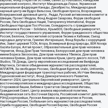
Европы, Фонд Открытой Эстонии, Calvert 22 Foundation, Канадский
украинский конгресс, Институт Макдональда-Лорье, Украинская
национальная федерация Канады, Декабристы, Международный
научный центр им Вудро Вильсона, Свободная пресса, Возрождение,
Всеукраинский духовный центр , Риддл, Русский антивоенный комитет в
Швеции, Проект Медуза, Фонд Андрея Сахарова, Форум свободной
России, Лига Свободных Наций, Transparеncy International, Форум
Свободных Народов ПостРоссии, Солидарность с гражданским
движением в России – Solidarus, КрымSOS, Свободный университет,
Институт государственного управления, Форум гражданского общества
Россия, Беллона, Союз жителей островов Тисима и Хабомаи, Съезд
народных депутатов, Гринпис Интернешнл, Фонд борьбы с коррупцией
Инк, Завет церквей TCCN, Агора, Всемирный фонд природы, BDR Novaja
Gazeta-Europe, Алтай проект, Образовательный дом прав человека
Чернигов, Фонд Дом Прав Человека, Белорусский дом прав человека
имени Бориса Звозскова, Дом прав человека Тбилиси, Дом прав
человека Ереван, Дом прав человека Крым, Центр дикого лосося, TVR
Studios, ТВ Дождь, Центр европейских исследований им Вилфрида
Мартенса, Сетевое объединение журналистов расследователей,
АЛЛАТРА, За свободную Россию, Свободная Бурятия, Uralic, UnKremlin,
Международная федерация транспортных рабочих, ИстЧам Финланд,
Гудзоновский институт, Фонд Демократического Развития,
Комитет-2024, Центрально-Европейский университет, Центр
восточноевропейских и международных исследований, Общество
Сторожевой башни, Библии и трактатов Свидетелей Иеговы,
Гражданский Совет, Центр анализа европейской политики,
Академическая сеть Восточная Европа, Российский комитет действия,
РЭНД корпорейшн, Русская Америка за демократию в России,
Настоящая Россия, Глобальная сеть журналистов-расследователей,
Служба поддержки, Свободная Россия Берлин, Свободная Россия