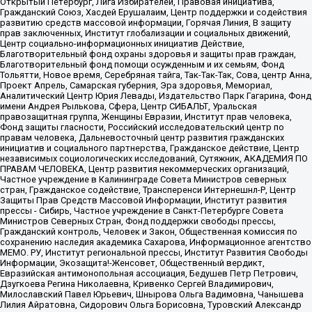
Открытый Петербург, Лига Избирателей, Правовая инициатива,
Гражданский Союз, Хасдей Ерушалаим, Центр поддержки и содействия
развитию средств массовой информации, Горячая Линия, В защиту
прав заключенных, Институт глобализации и социальных движений,
Центр социально-информационных инициатив Действие,
Благотворительный фонд охраны здоровья и защиты прав граждан,
Благотворительный фонд помощи осужденным и их семьям, Фонд
Тольятти, Новое время, Серебряная тайга, Так-Так-Так, Сова, центр Анна,
Проект Апрель, Самарская губерния, Эра здоровья, Мемориал,
Аналитический Центр Юрия Левады, Издательство Парк Гагарина, Фонд
имени Андрея Рылькова, Сфера, Центр СИБАЛЬТ, Уральская
правозащитная группа, Женщины Евразии, Институт прав человека,
Фонд защиты гласности, Российский исследовательский центр по
правам человека, Дальневосточный центр развития гражданских
инициатив и социального партнерства, Гражданское действие, Центр
независимых социологических исследований, Сутяжник, АКАДЕМИЯ ПО
ПРАВАМ ЧЕЛОВЕКА, Центр развития некоммерческих организаций,
Частное учреждение в Калининграде Совета Министров северных
стран, Гражданское содействие, Трансперенси Интернешнл-Р, Центр
Защиты Прав Средств Массовой Информации, Институт развития
прессы - Сибирь, Частное учреждение в Санкт-Петербурге Совета
Министров Северных Стран, Фонд поддержки свободы прессы,
Гражданский контроль, Человек и Закон, Общественная комиссия по
сохранению наследия академика Сахарова, Информационное агентство
МЕМО. РУ, Институт региональной прессы, Институт Развития Свободы
Информации, Экозащита!-Женсовет, Общественный вердикт,
Евразийская антимонопольная ассоциация, Бедушев Петр Петрович,
Дзугкоева Регина Николаевна, Кривенко Сергей Владимирович,
Милославский Павел Юрьевич, Шнырова Ольга Вадимовна, Чанышева
Лилия Айратовна, Сидорович Ольга Борисовна, Туровский Александр