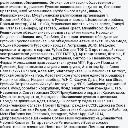
религиозных объединениях, Омская организация общественного
политического движения Русское национальное единство, Северное
Братство, Клуб Болельщиков Футбольного Клуба Динамо,
Файзрахманисты, Мусульманская религиозная организация п.
Боровский, Община Коренного Русского народа Щелковского района,
Правый сектор, УНА - УНСО, Украинская повстанческая армия, Тризуб
им. Степана Бандеры, Братство, Белый Крест, Misanthropic division,
Религиозное объединение последователей инглиизма, Народная
Социальная Инициатива, TulaSkins, Этнополитическое объединение
Русские, Русское национальное объединение Атака, Мечеть Мирмамеда,
Община Коренного Русского народа г. Астрахани, ВОЛЯ, Меджлис
крымскотатарского народа, Рубеж Севера, ТОЙС, О противодействии
экстремистской деятельности, РЕВТАТПОД, Артподготовка, Штольц, В
честь иконы Божией Матери Державная, Сектор 16, Независимость,
Фирма, Молодежная правозащитная группа МПГ, Курсом Правды и
Единения, Каракольская инициативная группа, Автоград Крю, Союз
Славянских Сил Руси, Алля-Аят, Благотворительный пансионат Ак Умут,
Русская республика Русь, Арестантское уголовное единство, Башкорт,
Нация и свобода, Нация и свобода, W.H.С., Фалунь Дафа, Иртыш Ultras,
Русский Патриотический клуб-Новокузнецк/РПК, Сибирский державный
союз, Фонд борьбы с коррупцией, Фонд защиты прав граждан, Штабы
Навального, Совет граждан СССР Прикубанского округа г. Краснодара,
Мужское государство, Народное объединение русского движения,
Народное движение Адат, Народный совет граждан РСФСР СССР
Архангельской области, Проект Штурм, Граждане СССР, Держава Союз
Советских Светлых Родов, Совет Советских Социалистических Районов,
Meta Platforms Inc, Facebook, Instagram, WhatsApp, СИЧ-С14,
Добровольческое Движение Организации украинских националистов,
Черный Комитет, Татарстанское Региональное Всетатарское
общественное движение, Невоград, Молодежное Демократическое