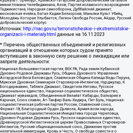
Кушкуль г. Оренбург, Крымско-татарский добровольческий батальон
имени Номана Челебиджихана, Азов, Партия исламского возрождения
Таджикистана, Народная самооборона, Дуббайский джамаат,
московская ячейка, Батал-Хаджи Белхороев, Маньяки Культ Убийц,
Молодёжь Которая Улыбается, Легион Свобода России, Айдар, Русский
добровольческий корпус
Источник:
http://nac.gov.ru/terroristicheskie-i-ekstremistskie-
organizacii-i-materialy.html
данные на
16.11.2023
* Перечень общественных объединений и религиозных
организаций в отношении которых судом принято
вступившее в законную силу решение о ликвидации или
запрете деятельности:
Национал-большевистская партия, ВЕК РА, Рада земли Кубанской
Духовно Родовой Державы Русь, Община Духовного Управления
Асгардской Веси Беловодья, Славянская Община Капища Веды Перуна,
Мужская Духовная Семинария Староверов-Инглингов, Нурджулар, К
Богодержавию, Таблиги Джамаат, Свидетели Иеговы, Русское
национальное единство, Национал-социалистическое общество,
Джамаат мувахидов, Объединенный Вилайат Кабарды, Балкарии и
Карачая, Союз славян, Ат-Такфир Валь-Хиджра, Пит Буль, Национал-
социалистическая рабочая партия России, Славянский союз,
Формат-18, Благородный Орден Дьявола, Армия воли народа,
Национальная Социалистическая Инициатива города Череповца,
Духовно-Родовая Держава Русь, Русское национальное единство,
Древнерусской Инглистической церкви Православных Староверов-
Инглингов, Русский общенациональный союз, Движение против
нелегальной иммиграции, Кровь и Честь, О свободе совести и о