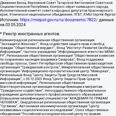
Движение Весна, Верховный Совет Татарской Автономной Советской
Социалистической Республики, Конгресс ойрат-калмыцкого народа,
Исполнительный комитет совета народных депутатов Красноярского
края, Этническое национальное объединение, ЛГБТ, Я.МЫ Сергей Фургал
Источник:
https://minjust.gov.ru/ru/documents/7822/
данные
на
03.05.2024
* Реестр иностранных агентов:
Калининградская региональная общественная организация "Экозащита!-Женсовет", Фонд содействия защите прав и свобод граждан "Общественный вердикт", Фонд "Институт Развития Свободы Информации", Частное учреждение "Информационное агентство МЕМО. РУ", Региональная общественная организация "Общественная комиссия по сохранению наследия академика Сахарова", Фонд поддержки свободы прессы, Санкт-Петербургская общественная правозащитная организация "Гражданский контроль", Межрегиональная общественная организация "Информационно-просветительский центр "Мемориал", Региональный Фонд "Центр Защиты Прав Средств Массовой Информации", с 05.12.2023 Фонд "Центр Защиты Прав Средств массовой информации", Региональная общественная благотворительная организация помощи беженцам и мигрантам "Гражданское содействие", Негосударственное образовательное учреждение дополнительного профессионального образования (повышение квалификации) специалистов "АКАДЕМИЯ ПО ПРАВАМ ЧЕЛОВЕКА", Свердловская региональная общественная организация "Сутяжник", Автономная некоммерческая организация "Центр независимых социологических исследований", Союз общественных объединений "Российский исследовательский центр по правам человека", Региональное общественное учреждение научно-информационный центр "МЕМОРИАЛ", Некоммерческая организация "Фонд защиты гласности", Автономная некоммерческая организация "Институт прав человека", Городская общественная организация "Екатеринбургское общество "МЕМОРИАЛ", Городская общественная организация "Рязанское историко-просветительское и правозащитное общество "Мемориал" (Рязанский Мемориал), Челябинский региональный орган общественной самодеятельности – женское общественное объединение "Женщины Евразии", Челябинский региональный орган общественной самодеятельности "Уральская правозащитная группа", Фонд содействия защите здоровья и социальной справедливости имени Андрея Рылькова, Автономная Некоммерческая Организация "Аналитический Центр Юрия Левады", Автономная некоммерческая организация социальной поддержки населения "Проект Апрель", Региональная общественная организация помощи женщинам и детям, находящимся в кризисной ситуации "Информационно-методический центр "Анна", Фонд содействия развитию массовых коммуникаций и правовому просвещению "Так-так-Так", Фонд содействия устойчивому развитию "Серебряная тайга", Свердловский региональный общественный фонд социальных проектов "Новое время", "Idel.Реалии", Кавказ.Реалии, Крым.Реалии, Телеканал Настоящее Время, Татаро-башкирская служба Радио Свобода (Azatliq Radiosi), Радио Свободная Европа/Радио Свобода (PCE/PC), "Сибирь.Реалии", "Фактограф", Благотворительный фонд помощи осужденным и их семьям, Автономная некоммерческая организация "Институт глобализации и социальных движений", Фонд "В защиту прав заключенных", Частное учреждение "Центр поддержки и содействия развитию средств массовой информации", Пензенский региональный общественный благотворительный фонд "Гражданский союз", "Север.Реалии", Некоммерческая организация Фонд "Правовая инициатива", Общество с ограниченной ответственностью "Радио Свободная Европа/Радио Свобода", Чешское информационное агентство "MEDIUM-ORIENT", Красноярская региональная общественная организация "Мы против СПИДа", Камалягин Денис Николаевич, Маркелов Сергей Евгеньевич, Пономарев Лев Александрович, Савицкая Людмила Алексеевна, Автономная некоммерческая организация "Центр по работе с проблемой насилия "НАСИЛИЮ.НЕТ", Межрегиональный профессиональный союз работников здравоохранения "Альянс врачей", Юридическое лицо, зарегистрированное в Латвийской Республике, SIA "Medusa Project" (регистрационный номер 40103797863, дата регистрации 10.06.2014), Некоммерческая организация "Фонд по борьбе с коррупцией", Автономная некоммерческая организация "Институт права и публичной политики", Баданин Роман Сергеевич, Гликин Максим Александрович, Железнова Мария Михайловна, Лукьянова Юлия Сергеевна, Маетная Елизавета Витальевна, Маняхин Петр Борисович, Чуракова Ольга Владимировна, Ярош Юлия Петровна, Юридическое лицо "The Insider SIA", зарегистрированное в Риге, Латвийская Республика (дата регистрации 26.06.2015), являющееся администратором доменного имени интернет-издания "The Insider SIA", https://theins.ru, Постернак Алексей Евгеньевич, Рубин Михаил Аркадьевич, Анин Роман Александрович, Юридическое лицо Istories fonds, зарегистрированное в Латвийской Республике (регистрационный номер 50008295751, дата регистрации 24.02.2020), Великовский Дмитрий Александрович, Долинина Ирина Николаевна, Мароховская Алеся Алексеевна, Шлейнов Роман Юрьевич, Шмагун Олеся Валентиновна, Общество с ограниченной ответственностью "Альтаир 2021", Общество с ограниченной ответственностью "Вега 2021", Общество с ограниченной ответственностью "Главный редактор 2021", Общество с ограниченной ответственностью "Ромашки монолит", Важенков Артем Валерьевич, Ивановская областная общественная организация "Центр гендерных исследований", Гурман Юрий Альбертович, Медиапроект "ОВД-Инфо", Егоров Владимир Владимирович, Жилинский Владимир Александрович, Общество с ограниченной ответственностью "ЗП", Иванова София Юрьевна, Карезина Инна Павловна, Кильтау Екатерина Викторовна, Петров Алексей Викторович, Пискунов Сергей Евгеньевич, Смирнов Сергей Сергеевич, Тихонов Михаил Сергеевич, Общество с ограниченной ответственностью "ЖУРНАЛИСТ-ИНОСТРАННЫЙ АГЕНТ", Арапова Галина Юрьевна, Вольтская Татьяна Анатольевна, Американская компания "Mason G.E.S. Anonymous Foundation" (США), являющаяся владельцем интернет-издания https://mnews.world/, Компания "Stichting Bellingcat", зарегистрированная в Нидерландах (дата регистрации 11.07.2018), Захаров Андрей Вячеславович, Клепиковская Екатерина Дмитриевна, Общество с ограниченной ответственностью "МЕМО", Перл Роман Александрович, Симонов Евгений Алексеевич, Соловьева Елена Анатольевна, Сотников Даниил Владимирович, Сурначева Елизавета Дмитриевна, Автономная некоммерческая организация по защите прав человека и информированию населения "Якутия – Наше Мнение", Общество с ограниченной ответственностью "Москоу диджитал медиа", с 26.01.2023 Общество с ограниченной ответственностью "Чайка Белые сады", Ветошкина Валерия Валерьевна, Заговора Максим Александрович, Межрегиональное общественное движение "Российская ЛГБТ - сеть", Оленичев Максим Владимирович, Павлов Иван Юрьевич, Скворцова Елена Сергеевна, Общество с ограниченной ответственностью "Как бы инагент", Кочетков Игорь Викторович, Общество с ограниченной ответственностью "Честные выборы", Еланчик Олег Александрович, Общество с ограниченной ответственностью "Нобелевский призыв", Гималова Регина Эмилевна, Григорьев Андрей Валерьевич, Григорьева Алина Александровна, Ассоциация по содействию защите прав призывников, альтернативнослужащих и военнослужащих "Правозащитная группа "Гражданин.Армия.Право", Хисамова Регина Фаритовна, Автономная некоммерческая организация по реализации социально-правовых программ "Лилит", Дальневосточное общественное движение "Маяк", Санкт-Петербургская ЛГБТ-инициативная группа "Выход", Инициативная группа ЛГБТ+ "Реверс", Алексеев Андрей Викторович, Бекбулатова Таисия Львовна, Беляев Иван Михайлович, Владыкина Елена Сергеевна, Гельман Марат Александрович, Никульшина Вероника Юрьевна, Толоконникова Надежда Андреевна, Шендерович Виктор Анатольевич, Общество с ограниченной ответственностью "Данное сообщение", Общество с ограниченной ответственностью Издательский дом "Новая глава", Айнбиндер Александра Александровна, Московский комьюнити-центр для ЛГБТ+инициатив, Благотворительный фонд развития филантропии, Deutsche Welle (Германия, Kurt-Schumacher-Strasse 3, 53113 Bonn), Борзунова Мария Михайловна, Воробьев Виктор Викторович, Голубева Анна Львовна, Константинова Алла Михайловна, Малкова Ирина Владимировна, Мурадов Мурад Абдулгалимович, Осетинская Елизавета Николаевна, Понасенков Евгений Николаевич, Ганапольский Матвей Юрьевич, Киселев Евгений Алексеевич, Борухович Ирина Григорьевна, Дремин Иван Тимофеевич, Дубровский Дмитрий Викторович, Красноярская региональная общественная организация поддержки и развития альтернативных образовательных технологий и межкультурных коммуникаций "ИНТЕРРА", Маяковская Екатерина Алексеевна, Фейгин Марк Захарович, Филимонов Андрей Викторович, Дзугкоева Регина Николаевна, Доброхотов Роман Александрович, Дудь Юрий Александрович, Елкин Сергей Владимирович, Кругликов Кирилл Игоревич, Сабунаева Мария Леонидовна, Семенов Алексей Владимирович, Шаинян Карен Багратович, Шульман Екатерина Михайловна, Асафьев Артур Валерьевич, Вахштайн Виктор Семенович, Венедиктов Алексей Алексеевич, Лушникова Екатерина Евгеньевна, Волков Леонид Михайлович, Невзоров Александр Глебович, Пархоменко Сергей Борисович, Сироткин Ярослав Николаевич, Кара-Мурза Владимир Владимирович, Баранова Наталья Владимировна, Гозман Леонид Яковлевич, Кагарлицкий Борис Юльевич, Климарев Михаил Валерьевич, Милов Владимир Станиславович, Автономная некоммерческая организация Краснодарский центр современного искусства "Типография", Моргенштерн Алишер Тагирович, Соболь Любовь Эдуардовна, Общество с ограниченной ответственностью "ЛИЗА НОРМ", Каспаров Гарри Кимович, Ходорковский Михаил Борисович, Общество с ограниченной ответственностью "Апрельские тезисы", Данилович Ирина Брониславовна, Кашин Олег Владимирович, Петров Николай Владимирович, Пивоваров Алексей Владимирович, Соколов Михаил Владимирович, Цветкова Юлия Владимировна, Чичваркин Евгений Александрович, Комитет против пыток/Команда против пыток, Общество с ограниченной ответственностью "Первый научный", Общество с ограниченной ответственностью "Вертолет и ко", Белоцерковская Вероника Борисовна, Кац Максим Евгеньевич, Лазарева Татьяна Юрьевна, Шаведдинов Руслан Табризович, Яшин Илья Валерьевич, Общество с ограниченной ответственностью "Иноагент ААВ", Алешковский Дмитрий Петрович, Альбац Евгения Марковна, Быков Дмитрий Львович, Галямина Юлия Евгеньевна, Лойко Сергей Леонидович, Мартынов Кирилл Константинович, Медведев Сергей Александрович, Крашенинников Федор Геннадиевич, Гордеева Катерина Вл