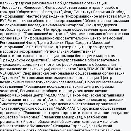
Калининградская региональная общественная организация "Экозащита!-Женсовет", Фонд содействия защите прав и свобод граждан "Общественный вердикт", Фонд "Институт Развития Свободы Информации", Частное учреждение "Информационное агентство МЕМО. РУ", Региональная общественная организация "Общественная комиссия по сохранению наследия академика Сахарова", Фонд поддержки свободы прессы, Санкт-Петербургская общественная правозащитная организация "Гражданский контроль", Межрегиональная общественная организация "Информационно-просветительский центр "Мемориал", Региональный Фонд "Центр Защиты Прав Средств Массовой Информации", с 05.12.2023 Фонд "Центр Защиты Прав Средств массовой информации", Региональная общественная благотворительная организация помощи беженцам и мигрантам "Гражданское содействие", Негосударственное образовательное учреждение дополнительного профессионального образования (повышение квалификации) специалистов "АКАДЕМИЯ ПО ПРАВАМ ЧЕЛОВЕКА", Свердловская региональная общественная организация "Сутяжник", Автономная некоммерческая организация "Центр независимых социологических исследований", Союз общественных объединений "Российский исследовательский центр по правам человека", Региональное общественное учреждение научно-информационный центр "МЕМОРИАЛ", Некоммерческая организация "Фонд защиты гласности", Автономная некоммерческая организация "Институт прав человека", Городская общественная организация "Екатеринбургское общество "МЕМОРИАЛ", Городская общественная организация "Рязанское историко-просветительское и правозащитное общество "Мемориал" (Рязанский Мемориал), Челябинский региональный орган общественной самодеятельности – женское общественное объединение "Женщины Евразии", Челябинский региональный орган общественной самодеятельности "Уральская правозащитная группа", Фонд содействия защите здоровья и социальной справедливости имени Андрея Рылькова, Автономная Некоммерческая Организация "Аналитический Центр Юрия Левады", Автономная некоммерческая организация социальной поддержки населения "Проект Апрель", Региональная общественная организация помощи женщинам и детям, находящимся в кризисной ситуации "Информационно-методический центр "Анна", Фонд содействия развитию массовых коммуникаций и правовому просвещению "Так-так-Так", Фонд содействия устойчивому развитию "Серебряная тайга", Свердловский региональный общественный фонд социальных проектов "Новое время", "Idel.Реалии", Кавказ.Реалии, Крым.Реалии, Телеканал Настоящее Время, Татаро-башкирская служба Радио Свобода (Azatliq Radiosi), Радио Свободная Европа/Радио Свобода (PCE/PC), "Сибирь.Реалии", "Фактограф", Благотворительный фонд помощи осужденным и их семьям, Автономная некоммерческая организация "Институт глобализации и социальных движений", Фонд "В защиту прав заключенных", Частное учреждение "Центр поддержки и содействия развитию средств массовой информации", Пензенский региональный общественный благотворительный фонд "Гражданский союз", "Север.Реалии", Некоммерческая организация Фонд "Правовая инициатива", Общество с ограниченной ответственностью "Радио Свободная Европа/Радио Свобода", Чешское информационное агентство "MEDIUM-ORIENT", Красноярская региональная общественная организация "Мы против СПИДа", Камалягин Денис Николаевич, Маркелов Сергей Евгеньевич, Пономарев Лев Александрович, Савицкая Людмила Алексеевна, Автономная некоммерческая организация "Центр по работе с проблемой насилия "НАСИЛИЮ.НЕТ", Межрегиональный профессиональный союз работников здравоохранения "Альянс врачей", Юридическое лицо, зарегистрированное в Латвийской Республике, SIA "Medusa Project" (регистрационный номер 40103797863, дата регистрации 10.06.2014), Некоммерческая организация "Фонд по борьбе с коррупцией", Автономная некоммерческая организация "Институт права и публичной политики", Баданин Роман Сергеевич, Гликин Максим Александрович, Железнова Мария Михайловна, Лукьянова Юлия Сергеевна, Маетная Елизавета Витальевна, Маняхин Петр Борисович, Чуракова Ольга Владимировна, Ярош Юлия Петровна, Юридическое лицо "The Insider SIA", зарегистрированное в Риге, Латвийская Республика (дата регистрации 26.06.2015), являющееся администратором доменного имени интернет-издания "The Insider SIA", https://theins.ru, Постернак Алексей Евгеньевич, Рубин Михаил Аркадьевич, Анин Роман Александрович, Юридическое лицо Istories fonds, зарегистрированное в Латвийской Республике (регистрационный номер 50008295751, дата регистрации 24.02.2020), Великовский Дмитрий Александрович, Долинина Ирина Николаевна, Мароховская Алеся Алексеевна, Шлейнов Роман Юрьевич, Шмагун Олеся Валентиновна, Общество с ограниченной ответственностью "Альтаир 2021", Общество с ограниченной ответственностью "Вега 2021", Общество с ограниченной ответственностью "Главный редактор 2021", Общество с ограниченной ответственностью "Ромашки монолит", Важенков Артем Валерьевич, Ивановская областная общественная организация "Центр гендерных исследований", Гурман Юрий Альбертович, Медиапроект "ОВД-Инфо", Егоров Владимир Владимирович, Жилинский Владимир Александрович, Общество с ограниченной ответственностью "ЗП", Иванова София Юрьевна, Карезина Инна Павловна, Кильтау Екатерина Викторовна, Петров Алексей Викторович, Пискунов Сергей Евгеньевич, Смирнов Сергей Сергеевич, Тихонов Михаил Сергеевич, Общество с ограниченной ответственностью "ЖУРНАЛИСТ-ИНОСТРАННЫЙ АГЕНТ", Арапова Галина Юрьевна, Вольтская Татьяна Анатольевна, Американская компания "Mason G.E.S. Anonymous Foundation" (США), являющаяся владельцем интернет-издания https://mnews.world/, Компания "Stichting Bellingcat", зарегистрированная в Нидерландах (дата регистрации 11.07.2018), Захаров Андрей Вячеславович, Клепиковская Екатерина Дмитриевна, Общество с ограниченной ответственностью "МЕМО", Перл Роман Александрович, Симонов Евгений Алексеевич, Соловьева Елена Анатольевна, Сотников Даниил Владимирович, Сурначева Елизавета Дмитриевна, Автономная некоммерческая организация по защите прав человека и информированию населения "Якутия – Наше Мнение", Общество с ограниченной ответственностью "Москоу диджитал медиа", с 26.01.2023 Общество с ограниченной ответственностью "Чайка Белые сады", Ветошкина Валерия Валерьевна, Заговора Максим Александрович, Межрегиональное общественное движение "Российская ЛГБТ - сеть", Оленичев Максим Владимирович, Павлов Иван Юрьевич, Скворцова Елена Сергеевна, Общество с ограниченной ответственностью "Как бы инагент", Кочетков Игорь Викторович, Общество с ограниченной ответственностью "Честные выборы", Еланчик Олег Александрович, Общество с ограниченной ответственностью "Нобелевский призыв", Гималова Регина Эмилевна, Григорьев Андрей Валерьевич, Григорьева Алина Александровна, Ассоциация по содействию защите прав призывников, альтернативнослужащих и военнослужащих "Правозащитная группа "Гражданин.Армия.Право", Хисамова Регина Фаритовна, Автономная некоммерческая организация по реализации социально-правовых программ "Лилит", Дальневосточное общественное движение "Маяк", Санкт-Петербургская ЛГБТ-инициативная группа "Выход", Инициативная группа ЛГБТ+ "Реверс", Алексеев Андрей Викторович, Бекбулатова Таисия Львовна, Беляев Иван Михайлович, Владыкина Елена Сергеевна, Гельман Марат Александрович, Никульшина Вероника Юрьевна, Толоконникова Надежда Андреевна, Шендерович Виктор Анатольевич, Общество с ограниченной ответственностью "Данное сообщение", Общество с ограниченной ответственностью Издательский дом "Новая глава", Айнбиндер Александра Александровна, Московский комьюнити-центр для ЛГБТ+инициатив, Благотворительный фонд развития филантропии, Deutsche Welle (Германия, Kurt-Schumacher-Strasse 3, 53113 Bonn), Борзунова Мария Михайловна, Воробьев Виктор Викторович, Голубева Анна Львовна, Константинова Алла Михайловна, Малкова Ирина Владимировна, Мурадов Мурад Абдулгалимович, Осетинская Елизавета Николаевна, Понасенков Евгений Николаевич, Ганапольский Матвей Юрьевич, Киселев Евгений Алексеевич, Борухович Ирина Григорьевна, Дремин Иван Тимофеевич, Дубровский Дмитрий Викторович, Красноярская региональная общественная организация поддержки и развития альтернативных образовательных технологий и межкультурных коммуникаций "ИНТЕРРА", Маяковская Екатерина Алексеевна, Фейгин Марк Захарович, Филимонов Андрей Викторович, Дзугкоева Регина Николаевна, Доброхотов Роман Александрович, Дудь Юрий Александрович, Елкин Сергей Владимирович, Кругликов Кирилл Игоревич, Сабунаева Мария Леонидовна, Семенов Алексей Владимирович, Шаинян Карен Багратович, Шульман Екатерина Михайловна, Асафьев Артур Валерьевич, Вахштайн Виктор Семенович, Венедиктов Алексей Алексеевич, Лушникова Екатерина Евгеньевна, Волков Леонид Михайлович, Невзоров Александр Глебович, Пархоменко Сергей Борисович, Сироткин Ярослав Николаевич, Кара-Мурза Владимир Владимирович, Баранова Наталья Владимировна, Гозман Леонид Яковлевич, Кагарлицкий Борис Юльевич, Климарев Михаил Валерьевич, Милов Владимир Станиславович, Автономная некоммерческая организация Краснодарский центр современного искусства "Типография", Моргенштерн Алишер Тагирович, Соболь Любовь Эдуардовна, Общество с ограниченной ответственностью "ЛИЗА НОРМ", Каспаров Гарри Кимович, Ходорковский Михаил Борисович, Общество с ограниченной ответственностью "Апрельские тезисы", Данилович Ирина Брониславовна, Кашин Олег Владимирович, Петров Николай Владимирович, Пивоваров Алексей Владимирович, Соколов Михаил Владимирович, Цветкова Юлия Владимировна, Чичваркин Евгений Александрович, Комитет против пыток/Команда против пыток, Общество с ограниченной ответственностью "Первый научный", Общество с ограниченной ответственностью "Вертолет и ко", Белоцерковская Вероника Борисовна, Кац Максим Евгеньевич, Лазарева Татьяна Юрьевна, Шаведдинов Руслан Табризович, Яшин Илья Валерьевич, Общество с ограниченной ответственностью "Иноагент ААВ", Алешковский Дмитрий Петрович, Альбац Евгения Марковна, Быков Дмитрий Львович, Галямина Юлия Евгеньевна, Лойко Сергей Леонидович, Мартынов Кирилл Константинович, Медведев Сергей Александрович, Крашенинников Федор Геннадиевич, Гордеева Катерина Вл