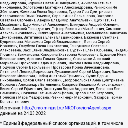
Владимировна, Чуркина Наталья Валерьевна, Акимова Татьяна
Николаевна, Золотарева Екатерина Александровна, Рачинский Ян
Збигневич, Жемкова Елена Борисовна, Гудков Лев Дмитриевич,
Илларионова Юлия Юрьевна, Саранг Анна Васильевна, Захарова
Светлана Сергеевна, Аверин Владимир Анатольевич, Щур Татьяна
Михайловна, Щур Николай Алексеевич, Блинушов Андрей Юрьевич,
Мосин Алексей Геннадьевич, Гефтер Валентин Михайлович, Симонов
Алексей Кириллович, Флиге Ирина Анатольевна, Мельникова Валентина
Дмитриевна, Вититинова Елена Владимировна, Баженова Светлана
Куприяновна, Максимов Сергей Владимирович, Беляев Сергей
Иванович, Голубева Елена Николаевна, Ганнушкина Светлана
Алексеевна, Закс Елена Владимировна, Буртина Елена Юрьевна, Гендель
Людмила Залмановна, Кокорина Екатерина Алексеевна, Шуманов Илья
Вячеславович, Арапова Галина Юрьевна, Свечников Анатолий
Мариевич, Прохоров Вадим Юрьевич, Шахова Елена Владимировна,
Подузов Сергей Васильевич, Протасова Ирина Вячеславовна,
Литинский Леонид Борисович, Лукашевский Сергей Маркович, Бахмин
Вячеслав Иванович, Шабад Анатолий Ефимович, Сухих Дарья
Николаевна, Орлов Олег Петрович, Добровольская Анна Дмитриевна,
Королева Александра Евгеньевна, Смирнов Владимир Александрович,
Вицин Сергей Ефимович, Золотухин Борис Андреевич, Левинсон Лев
Семенович, Локшина Татьяна Иосифовна, Орлов Олег Петрович,
Полякова Мара Федоровна, Резник Генри Маркович, Захаров Герман
Константинович
Источник:
http://unro.minjust.ru/NKOForeignAgent.aspx
данные на
24.03.2022
* Единый федеральный список организаций, в том числе