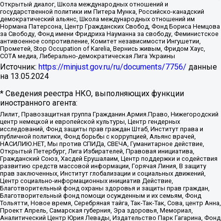
Открытый диалог, Школа международных отношений и
государственной политики им Питера Мунка, Российско-канадский
демократический альянс, Школа международных отношений им
Нормана Патерсона, Центр Гражданских Свобод, Фонд Бориса Немцова
за Свободу, Фонд имени Фридриха Науманна за свободу, Феминистское
антивоенное сопротивление, Комитет независимости Ингушетии,
Прометей, Stop Occupation of Karelia, Вернись живым, Фридом Хаус,
СОТА медиа, Либерально-демократическая Лига Украины
Источник:
https://minjust.gov.ru/ru/documents/7756/
данные
на
13.05.2024
* Сведения реестра НКО, выполняющих функции
иностранного агента:
Лилит, Правозащитная группа Гражданин.Армия.Право, Нижегородский
центр немецкой и европейской культуры, Центр гендерных
исследований, Фонд защиты прав граждан Штаб, Институт права и
публичной политики, Фонд борьбы с коррупцией, Альянс врачей,
НАСИЛИЮ.НЕТ, Мы против СПИДа, СВЕЧА, Гуманитарное действие,
Открытый Петербург, Лига Избирателей, Правовая инициатива,
Гражданский Союз, Хасдей Ерушалаим, Центр поддержки и содействия
развитию средств массовой информации, Горячая Линия, В защиту
прав заключенных, Институт глобализации и социальных движений,
Центр социально-информационных инициатив Действие,
Благотворительный фонд охраны здоровья и защиты прав граждан,
Благотворительный фонд помощи осужденным и их семьям, Фонд
Тольятти, Новое время, Серебряная тайга, Так-Так-Так, Сова, центр Анна,
Проект Апрель, Самарская губерния, Эра здоровья, Мемориал,
Аналитический Центр Юрия Левады, Издательство Парк Гагарина, Фонд