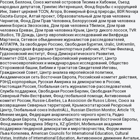
Россия, Беллона, Союз жителей островов Тисима и Хабомаи, Съезд
народных депутатов, Гринпис Интернешнл, Фонд борьбы с коррупцией
Инк, Завет церквей TCCN, Агора, Всемирный фонд природы, BDR Novaja
Gazeta-Europe, Алтай проект, Образовательный дом прав человека
Чернигов, Фонд Дом Прав Человека, Белорусский дом прав человека
имени Бориса Звозскова, Дом прав человека Тбилиси, Дом прав
человека Ереван, Дом прав человека Крым, Центр дикого лосося, TVR
Studios, ТВ Дождь, Центр европейских исследований им Вилфрида
Мартенса, Сетевое объединение журналистов расследователей,
АЛЛАТРА, За свободную Россию, Свободная Бурятия, Uralic, UnKremlin,
Международная федерация транспортных рабочих, ИстЧам Финланд,
Гудзоновский институт, Фонд Демократического Развития,
Комитет-2024, Центрально-Европейский университет, Центр
восточноевропейских и международных исследований, Общество
Сторожевой башни, Библии и трактатов Свидетелей Иеговы,
Гражданский Совет, Центр анализа европейской политики,
Академическая сеть Восточная Европа, Российский комитет действия,
РЭНД корпорейшн, Русская Америка за демократию в России,
Настоящая Россия, Глобальная сеть журналистов-расследователей,
Служба поддержки, Свободная Россия Берлин, Свободная Россия
Северный Рейн-Вестфалия, Фонд глобальной помощи, Антивоенный
комитет России, Russie-Libertes, La Asocicion de Rusos Libres, Союз за
возвращение Северных территорий, Крымскотатарский Ресурсный
Центр, Глобальный союз IndustriALL, Russian Election Monitor, Article 19,
Мнение медиа, Федерация анархического черного креста, Радио
Свободная Европа, Германское общество изучения Восточной Европы,
Фонд имени Фридриха Эберта, XZ gGmbH, Мобильная академия
поддержки гендерной демократии и миротворчества, Форум имени
Льва Копелева, American Councils for International Education, Cultural
Vistas, Institute of International Education, Антивоенное движение Антальи,