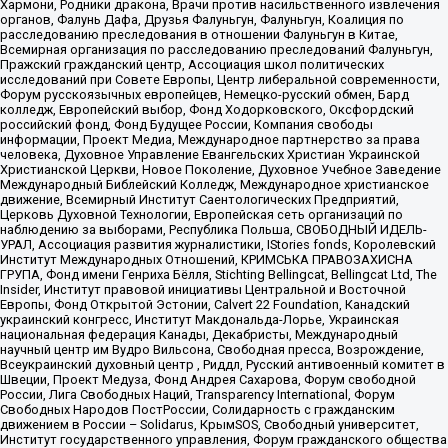
Хармони, Родники дракона, Врачи против насильственного извлечения
органов, Фалунь Дафа, Друзья Фалуньгун, Фалуньгун, Коалиция по
расследованию преследования в отношении Фалуньгун в Китае,
Всемирная организация по расследованию преследований Фалуньгун,
Пражский гражданский центр, Ассоциация школ политических
исследований при Совете Европы, Центр либеральной современности,
Форум русскоязычных европейцев, Немецко-русский обмен, Бард
колледж, Европейский выбор, Фонд Ходорковского, Оксфордский
российский фонд, Фонд Будущее России, Компания свободы
информации, Проект Медиа, Международное партнерство за права
человека, Духовное Управление Евангельских Христиан Украинской
Христианской Церкви, Новое Поколение, Духовное Учебное Заведение
Международный Библейский Колледж, Международное христианское
движение, Всемирный Институт Саентологических Предприятий,
Церковь Духовной Технологии, Европейская сеть организаций по
наблюдению за выборами, Республика Польша, СВОБОДНЫЙ ИДЕЛЬ-
УРАЛ, Ассоциация развития журналистики, IStories fonds, Королевский
Институт Международных Отношений, КРИМСЬКА ПРАВОЗАХИСНА
ГРУПА, Фонд имени Генриха Бёлля, Stichting Bellingcat, Bellingcat Ltd, The
Insider, Институт правовой инициативы Центральной и Восточной
Европы, Фонд Открытой Эстонии, Calvert 22 Foundation, Канадский
украинский конгресс, Институт Макдональда-Лорье, Украинская
национальная федерация Канады, Декабристы, Международный
научный центр им Вудро Вильсона, Свободная пресса, Возрождение,
Всеукраинский духовный центр , Риддл, Русский антивоенный комитет в
Швеции, Проект Медуза, Фонд Андрея Сахарова, Форум свободной
России, Лига Свободных Наций, Transparеncy International, Форум
Свободных Народов ПостРоссии, Солидарность с гражданским
движением в России – Solidarus, КрымSOS, Свободный университет,
Институт государственного управления, Форум гражданского общества