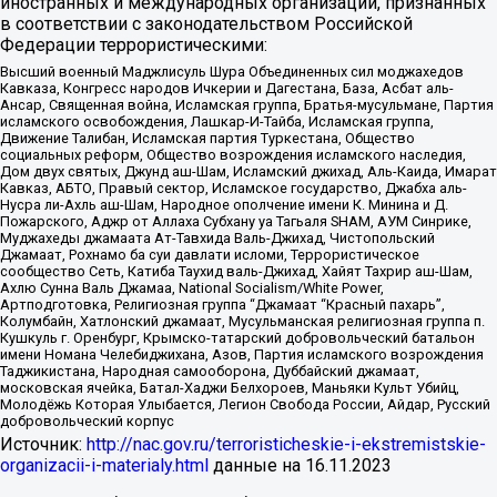
иностранных и международных организаций, признанных
в соответствии с законодательством Российской
Федерации террористическими:
Высший военный Маджлисуль Шура Объединенных сил моджахедов
Кавказа, Конгресс народов Ичкерии и Дагестана, База, Асбат аль-
Ансар, Священная война, Исламская группа, Братья-мусульмане, Партия
исламского освобождения, Лашкар-И-Тайба, Исламская группа,
Движение Талибан, Исламская партия Туркестана, Общество
социальных реформ, Общество возрождения исламского наследия,
Дом двух святых, Джунд аш-Шам, Исламский джихад, Аль-Каида, Имарат
Кавказ, АБТО, Правый сектор, Исламское государство, Джабха аль-
Нусра ли-Ахль аш-Шам, Народное ополчение имени К. Минина и Д.
Пожарского, Аджр от Аллаха Субхану уа Тагьаля SHAM, АУМ Синрике,
Муджахеды джамаата Ат-Тавхида Валь-Джихад, Чистопольский
Джамаат, Рохнамо ба суи давлати исломи, Террористическое
сообщество Сеть, Катиба Таухид валь-Джихад, Хайят Тахрир аш-Шам,
Ахлю Сунна Валь Джамаа, National Socialism/White Power,
Артподготовка, Религиозная группа “Джамаат “Красный пахарь”,
Колумбайн, Хатлонский джамаат, Мусульманская религиозная группа п.
Кушкуль г. Оренбург, Крымско-татарский добровольческий батальон
имени Номана Челебиджихана, Азов, Партия исламского возрождения
Таджикистана, Народная самооборона, Дуббайский джамаат,
московская ячейка, Батал-Хаджи Белхороев, Маньяки Культ Убийц,
Молодёжь Которая Улыбается, Легион Свобода России, Айдар, Русский
добровольческий корпус
Источник:
http://nac.gov.ru/terroristicheskie-i-ekstremistskie-
organizacii-i-materialy.html
данные на
16.11.2023