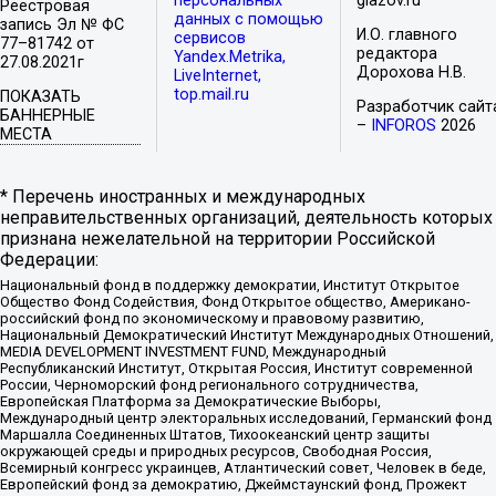
персональных
glazov.ru
Реестровая
данных с помощью
запись Эл № ФС
И.О. главного
сервисов
77–81742 от
редактора
Yandex.Metrika,
27.08.2021г
Дорохова Н.В.
LiveInternet,
top.mail.ru
ПОКАЗАТЬ
Разработчик сайт
БАННЕРНЫЕ
–
INFOROS
2026
МЕСТА
* Перечень иностранных и международных
неправительственных организаций, деятельность которых
признана нежелательной на территории Российской
Федерации:
Национальный фонд в поддержку демократии, Институт Открытое
Общество Фонд Содействия, Фонд Открытое общество, Американо-
российский фонд по экономическому и правовому развитию,
Национальный Демократический Институт Международных Отношений,
MEDIA DEVELOPMENT INVESTMENT FUND, Международный
Республиканский Институт, Открытая Россия, Институт современной
России, Черноморский фонд регионального сотрудничества,
Европейская Платформа за Демократические Выборы,
Международный центр электоральных исследований, Германский фонд
Маршалла Соединенных Штатов, Тихоокеанский центр защиты
окружающей среды и природных ресурсов, Свободная Россия,
Всемирный конгресс украинцев, Атлантический совет, Человек в беде,
Европейский фонд за демократию, Джеймстаунский фонд, Прожект