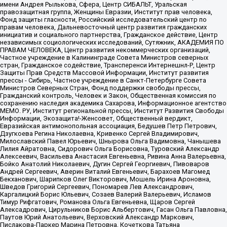
имени Андрея Рылькова, Сфера, Центр СИБАЛЬТ, Уральская
правозащитная группа, Женщины Евразии, Институт прав человека,
Фонд защиты гласности, Российский исследовательский центр по
правам человека, Дальневосточный центр развития гражданских
инициатив и социального партнерства, Гражданское действие, Центр
независимых социологических исследований, Сутяжник, АКАДЕМИЯ ПО
ПРАВАМ ЧЕЛОВЕКА, Центр развития некоммерческих организаций,
Частное учреждение в Калининграде Совета Министров северных
стран, Гражданское содействие, Трансперенси Интернешнл-Р, Центр
Защиты Прав Средств Массовой Информации, Институт развития
прессы - Сибирь, Частное учреждение в Санкт-Петербурге Совета
Министров Северных Стран, Фонд поддержки свободы прессы,
Гражданский контроль, Человек и Закон, Общественная комиссия по
сохранению наследия академика Сахарова, Информационное агентство
МЕМО. РУ, Институт региональной прессы, Институт Развития Свободы
Информации, Экозащита!-Женсовет, Общественный вердикт,
Евразийская антимонопольная ассоциация, Бедушев Петр Петрович,
Дзугкоева Регина Николаевна, Кривенко Сергей Владимирович,
Милославский Павел Юрьевич, Шнырова Ольга Вадимовна, Чанышева
Лилия Айратовна, Сидорович Ольга Борисовна, Туровский Александр
Алексеевич, Васильева Анастасия Евгеньевна, Ривина Анна Валерьевна,
Бойко Анатолий Николаевич, Дугин Сергей Георгиевич, Пивоваров
Андрей Сергеевич, Аверин Виталий Евгеньевич, Барахоев Магомед
Бекханович, Шарипков Олег Викторович, Мошель Ирина Ароновна,
Шведов Григорий Сергеевич, Пономарев Лев Александрович,
Каргалицкий Борис Юльевич, Созаев Валерий Валерьевич, Исламов
Тимур Рифгатович, Романова Ольга Евгеньевна, Щаров Сергей
Алексадрович, Цирульников Борис Альбертович, Гасан Ольга Павловна,
Паутов Юрий Анатольевич, Верховский Александр Маркович,
Пислакова-Паркер Марина Петровна, Кочеткова Татьяна