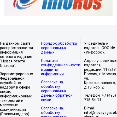
На данном сайте
Порядок обработки
Учредитель и
распространяется
персональных
издатель ООО ИА
информация
данных
«Инфорос».
сетевого издания
Политика
Адрес учредителя
"Новая газета
конфиденциальности
издателя,
Глазова".
и защиты
редакции: 117218,
Зарегистрировано
информации
Россия, г. Москва,
Федеральной
ул.
Согласие на
службой по
Кржижановского,
обработку
надзору в сфере
д.13, кор. 2
персональных
связи,
данных обратной
Телефон: +7 (495)
информационных
связи
718-84-11
технологий и
массовых
Согласие на
E-mail:
коммуникаций
обработку
info@novayagazet
(Роскомнадзор).