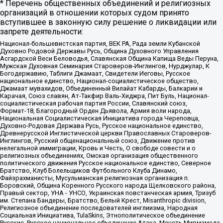
* Перечень общественных объединений и религиозных
организаций в отношении которых судом принято
вступившее в законную силу решение о ликвидации или
запрете деятельности:
Национал-большевистская партия, ВЕК РА, Рада земли Кубанской
Духовно Родовой Державы Русь, Община Духовного Управления
Асгардской Веси Беловодья, Славянская Община Капища Веды Перуна,
Мужская Духовная Семинария Староверов-Инглингов, Нурджулар, К
Богодержавию, Таблиги Джамаат, Свидетели Иеговы, Русское
национальное единство, Национал-социалистическое общество,
Джамаат мувахидов, Объединенный Вилайат Кабарды, Балкарии и
Карачая, Союз славян, Ат-Такфир Валь-Хиджра, Пит Буль, Национал-
социалистическая рабочая партия России, Славянский союз,
Формат-18, Благородный Орден Дьявола, Армия воли народа,
Национальная Социалистическая Инициатива города Череповца,
Духовно-Родовая Держава Русь, Русское национальное единство,
Древнерусской Инглистической церкви Православных Староверов-
Инглингов, Русский общенациональный союз, Движение против
нелегальной иммиграции, Кровь и Честь, О свободе совести и о
религиозных объединениях, Омская организация общественного
политического движения Русское национальное единство, Северное
Братство, Клуб Болельщиков Футбольного Клуба Динамо,
Файзрахманисты, Мусульманская религиозная организация п.
Боровский, Община Коренного Русского народа Щелковского района,
Правый сектор, УНА - УНСО, Украинская повстанческая армия, Тризуб
им. Степана Бандеры, Братство, Белый Крест, Misanthropic division,
Религиозное объединение последователей инглиизма, Народная
Социальная Инициатива, TulaSkins, Этнополитическое объединение
Русские, Русское национальное объединение Атака, Мечеть Мирмамеда,