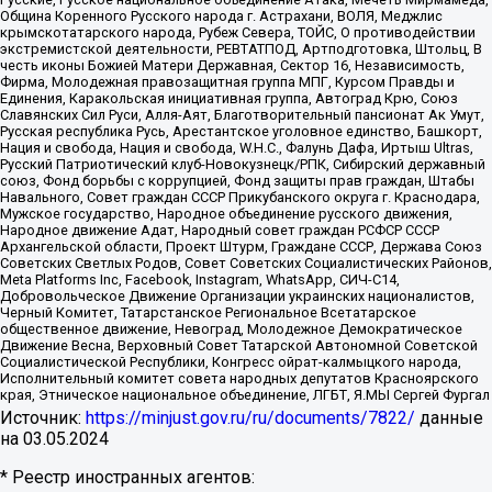
Община Коренного Русского народа г. Астрахани, ВОЛЯ, Меджлис
крымскотатарского народа, Рубеж Севера, ТОЙС, О противодействии
экстремистской деятельности, РЕВТАТПОД, Артподготовка, Штольц, В
честь иконы Божией Матери Державная, Сектор 16, Независимость,
Фирма, Молодежная правозащитная группа МПГ, Курсом Правды и
Единения, Каракольская инициативная группа, Автоград Крю, Союз
Славянских Сил Руси, Алля-Аят, Благотворительный пансионат Ак Умут,
Русская республика Русь, Арестантское уголовное единство, Башкорт,
Нация и свобода, Нация и свобода, W.H.С., Фалунь Дафа, Иртыш Ultras,
Русский Патриотический клуб-Новокузнецк/РПК, Сибирский державный
союз, Фонд борьбы с коррупцией, Фонд защиты прав граждан, Штабы
Навального, Совет граждан СССР Прикубанского округа г. Краснодара,
Мужское государство, Народное объединение русского движения,
Народное движение Адат, Народный совет граждан РСФСР СССР
Архангельской области, Проект Штурм, Граждане СССР, Держава Союз
Советских Светлых Родов, Совет Советских Социалистических Районов,
Meta Platforms Inc, Facebook, Instagram, WhatsApp, СИЧ-С14,
Добровольческое Движение Организации украинских националистов,
Черный Комитет, Татарстанское Региональное Всетатарское
общественное движение, Невоград, Молодежное Демократическое
Движение Весна, Верховный Совет Татарской Автономной Советской
Социалистической Республики, Конгресс ойрат-калмыцкого народа,
Исполнительный комитет совета народных депутатов Красноярского
края, Этническое национальное объединение, ЛГБТ, Я.МЫ Сергей Фургал
Источник:
https://minjust.gov.ru/ru/documents/7822/
данные
на
03.05.2024
* Реестр иностранных агентов: