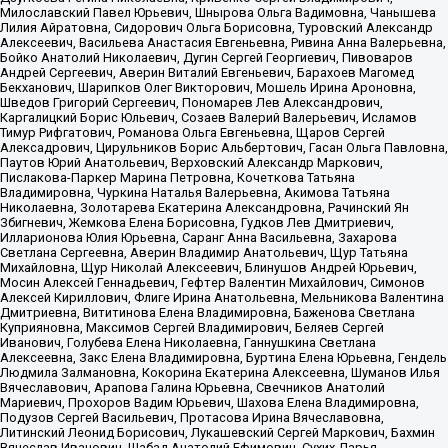
Милославский Павел Юрьевич, Шнырова Ольга Вадимовна, Чанышева
Лилия Айратовна, Сидорович Ольга Борисовна, Туровский Александр
Алексеевич, Васильева Анастасия Евгеньевна, Ривина Анна Валерьевна,
Бойко Анатолий Николаевич, Дугин Сергей Георгиевич, Пивоваров
Андрей Сергеевич, Аверин Виталий Евгеньевич, Барахоев Магомед
Бекханович, Шарипков Олег Викторович, Мошель Ирина Ароновна,
Шведов Григорий Сергеевич, Пономарев Лев Александрович,
Каргалицкий Борис Юльевич, Созаев Валерий Валерьевич, Исламов
Тимур Рифгатович, Романова Ольга Евгеньевна, Щаров Сергей
Алексадрович, Цирульников Борис Альбертович, Гасан Ольга Павловна,
Паутов Юрий Анатольевич, Верховский Александр Маркович,
Пислакова-Паркер Марина Петровна, Кочеткова Татьяна
Владимировна, Чуркина Наталья Валерьевна, Акимова Татьяна
Николаевна, Золотарева Екатерина Александровна, Рачинский Ян
Збигневич, Жемкова Елена Борисовна, Гудков Лев Дмитриевич,
Илларионова Юлия Юрьевна, Саранг Анна Васильевна, Захарова
Светлана Сергеевна, Аверин Владимир Анатольевич, Щур Татьяна
Михайловна, Щур Николай Алексеевич, Блинушов Андрей Юрьевич,
Мосин Алексей Геннадьевич, Гефтер Валентин Михайлович, Симонов
Алексей Кириллович, Флиге Ирина Анатольевна, Мельникова Валентина
Дмитриевна, Вититинова Елена Владимировна, Баженова Светлана
Куприяновна, Максимов Сергей Владимирович, Беляев Сергей
Иванович, Голубева Елена Николаевна, Ганнушкина Светлана
Алексеевна, Закс Елена Владимировна, Буртина Елена Юрьевна, Гендель
Людмила Залмановна, Кокорина Екатерина Алексеевна, Шуманов Илья
Вячеславович, Арапова Галина Юрьевна, Свечников Анатолий
Мариевич, Прохоров Вадим Юрьевич, Шахова Елена Владимировна,
Подузов Сергей Васильевич, Протасова Ирина Вячеславовна,
Литинский Леонид Борисович, Лукашевский Сергей Маркович, Бахмин
Вячеслав Иванович, Шабад Анатолий Ефимович, Сухих Дарья