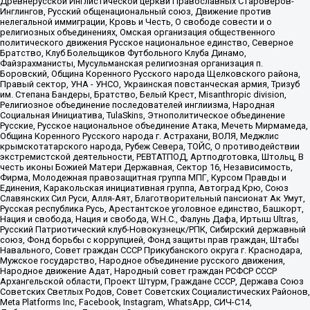
Древнерусской Инглистической церкви Православных Староверов-
Инглингов, Русский общенациональный союз, Движение против
нелегальной иммиграции, Кровь и Честь, О свободе совести и о
религиозных объединениях, Омская организация общественного
политического движения Русское национальное единство, Северное
Братство, Клуб Болельщиков Футбольного Клуба Динамо,
Файзрахманисты, Мусульманская религиозная организация п.
Боровский, Община Коренного Русского народа Щелковского района,
Правый сектор, УНА - УНСО, Украинская повстанческая армия, Тризуб
им. Степана Бандеры, Братство, Белый Крест, Misanthropic division,
Религиозное объединение последователей инглиизма, Народная
Социальная Инициатива, TulaSkins, Этнополитическое объединение
Русские, Русское национальное объединение Атака, Мечеть Мирмамеда,
Община Коренного Русского народа г. Астрахани, ВОЛЯ, Меджлис
крымскотатарского народа, Рубеж Севера, ТОЙС, О противодействии
экстремистской деятельности, РЕВТАТПОД, Артподготовка, Штольц, В
честь иконы Божией Матери Державная, Сектор 16, Независимость,
Фирма, Молодежная правозащитная группа МПГ, Курсом Правды и
Единения, Каракольская инициативная группа, Автоград Крю, Союз
Славянских Сил Руси, Алля-Аят, Благотворительный пансионат Ак Умут,
Русская республика Русь, Арестантское уголовное единство, Башкорт,
Нация и свобода, Нация и свобода, W.H.С., Фалунь Дафа, Иртыш Ultras,
Русский Патриотический клуб-Новокузнецк/РПК, Сибирский державный
союз, Фонд борьбы с коррупцией, Фонд защиты прав граждан, Штабы
Навального, Совет граждан СССР Прикубанского округа г. Краснодара,
Мужское государство, Народное объединение русского движения,
Народное движение Адат, Народный совет граждан РСФСР СССР
Архангельской области, Проект Штурм, Граждане СССР, Держава Союз
Советских Светлых Родов, Совет Советских Социалистических Районов,
Meta Platforms Inc, Facebook, Instagram, WhatsApp, СИЧ-С14,