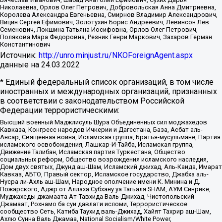
Николаевна, Орлов Олег Петрович, Добровольская Анна Дмитриевна,
Королева Александра Евгеньевна, Смирнов Владимир Александрович,
Вицин Сергей Ефимович, Золотухин Борис Андреевич, Левинсон Лев
Семенович, Локшина Татьяна Иосифовна, Орлов Олег Петрович,
Полякова Мара Федоровна, Резник Генри Маркович, Захаров Герман
Константинович
Источник:
http://unro.minjust.ru/NKOForeignAgent.aspx
данные на
24.03.2022
* Единый федеральный список организаций, в том числе
иностранных и международных организаций, признанных
в соответствии с законодательством Российской
Федерации террористическими:
Высший военный Маджлисуль Шура Объединенных сил моджахедов
Кавказа, Конгресс народов Ичкерии и Дагестана, База, Асбат аль-
Ансар, Священная война, Исламская группа, Братья-мусульмане, Партия
исламского освобождения, Лашкар-И-Тайба, Исламская группа,
Движение Талибан, Исламская партия Туркестана, Общество
социальных реформ, Общество возрождения исламского наследия,
Дом двух святых, Джунд аш-Шам, Исламский джихад, Аль-Каида, Имарат
Кавказ, АБТО, Правый сектор, Исламское государство, Джабха аль-
Нусра ли-Ахль аш-Шам, Народное ополчение имени К. Минина и Д.
Пожарского, Аджр от Аллаха Субхану уа Тагьаля SHAM, АУМ Синрике,
Муджахеды джамаата Ат-Тавхида Валь-Джихад, Чистопольский
Джамаат, Рохнамо ба суи давлати исломи, Террористическое
сообщество Сеть, Катиба Таухид валь-Джихад, Хайят Тахрир аш-Шам,
Ахлю Сунна Валь Джамаа, National Socialism/White Power,