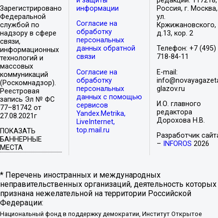
и защиты
редакции: 117218,
Зарегистрировано
информации
Россия, г. Москва,
Федеральной
ул.
Согласие на
службой по
Кржижановского,
обработку
надзору в сфере
д.13, кор. 2
персональных
связи,
данных обратной
Телефон: +7 (495)
информационных
связи
718-84-11
технологий и
массовых
Согласие на
E-mail:
коммуникаций
обработку
info@novayagazet
(Роскомнадзор).
персональных
glazov.ru
Реестровая
данных с помощью
запись Эл № ФС
И.О. главного
сервисов
77–81742 от
редактора
Yandex.Metrika,
27.08.2021г
Дорохова Н.В.
LiveInternet,
top.mail.ru
ПОКАЗАТЬ
Разработчик сайт
БАННЕРНЫЕ
–
INFOROS
2026
МЕСТА
* Перечень иностранных и международных
неправительственных организаций, деятельность которых
признана нежелательной на территории Российской
Федерации:
Национальный фонд в поддержку демократии, Институт Открытое