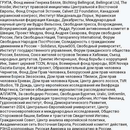
ГРУПА, Фонд имени Генриха Бёлля, Stichting Bellingcat, Bellingcat Ltd, The
Insider, Институт правовой инициативы Центральной и Восточной
Европы, Фонд Открытой Эстонии, Calvert 22 Foundation, Канадский
украинский конгресс, Институт Макдональда-Лорье, Украинская
национальная федерация Канады, Декабристы, Международный
научный центр им Вудро Вильсона, Свободная пресса, Возрождение,
Всеукраинский духовный центр , Риддл, Русский антивоенный комитет в
Швеции, Проект Медуза, Фонд Андрея Сахарова, Форум свободной
России, Лига Свободных Наций, Transparеncy International, Форум
Свободных Народов ПостРоссии, Солидарность с гражданским
движением в России – Solidarus, КрымSOS, Свободный университет,
Институт государственного управления, Форум гражданского общества
Россия, Беллона, Союз жителей островов Тисима и Хабомаи, Съезд
народных депутатов, Гринпис Интернешнл, Фонд борьбы с коррупцией
Инк, Завет церквей TCCN, Агора, Всемирный фонд природы, BDR Novaja
Gazeta-Europe, Алтай проект, Образовательный дом прав человека
Чернигов, Фонд Дом Прав Человека, Белорусский дом прав человека
имени Бориса Звозскова, Дом прав человека Тбилиси, Дом прав
человека Ереван, Дом прав человека Крым, Центр дикого лосося, TVR
Studios, ТВ Дождь, Центр европейских исследований им Вилфрида
Мартенса, Сетевое объединение журналистов расследователей,
АЛЛАТРА, За свободную Россию, Свободная Бурятия, Uralic, UnKremlin,
Международная федерация транспортных рабочих, ИстЧам Финланд,
Гудзоновский институт, Фонд Демократического Развития,
Комитет-2024, Центрально-Европейский университет, Центр
восточноевропейских и международных исследований, Общество
Сторожевой башни, Библии и трактатов Свидетелей Иеговы,
Гражданский Совет, Центр анализа европейской политики,
Академическая сеть Восточная Европа, Российский комитет действия,
РЭНД корпорейшн, Русская Америка за демократию в России,