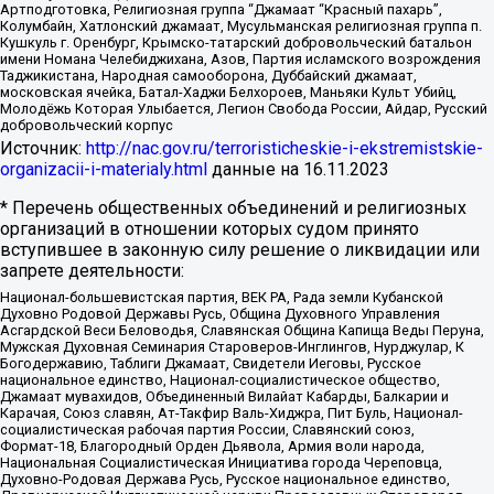
Артподготовка, Религиозная группа “Джамаат “Красный пахарь”,
Колумбайн, Хатлонский джамаат, Мусульманская религиозная группа п.
Кушкуль г. Оренбург, Крымско-татарский добровольческий батальон
имени Номана Челебиджихана, Азов, Партия исламского возрождения
Таджикистана, Народная самооборона, Дуббайский джамаат,
московская ячейка, Батал-Хаджи Белхороев, Маньяки Культ Убийц,
Молодёжь Которая Улыбается, Легион Свобода России, Айдар, Русский
добровольческий корпус
Источник:
http://nac.gov.ru/terroristicheskie-i-ekstremistskie-
organizacii-i-materialy.html
данные на
16.11.2023
* Перечень общественных объединений и религиозных
организаций в отношении которых судом принято
вступившее в законную силу решение о ликвидации или
запрете деятельности:
Национал-большевистская партия, ВЕК РА, Рада земли Кубанской
Духовно Родовой Державы Русь, Община Духовного Управления
Асгардской Веси Беловодья, Славянская Община Капища Веды Перуна,
Мужская Духовная Семинария Староверов-Инглингов, Нурджулар, К
Богодержавию, Таблиги Джамаат, Свидетели Иеговы, Русское
национальное единство, Национал-социалистическое общество,
Джамаат мувахидов, Объединенный Вилайат Кабарды, Балкарии и
Карачая, Союз славян, Ат-Такфир Валь-Хиджра, Пит Буль, Национал-
социалистическая рабочая партия России, Славянский союз,
Формат-18, Благородный Орден Дьявола, Армия воли народа,
Национальная Социалистическая Инициатива города Череповца,
Духовно-Родовая Держава Русь, Русское национальное единство,