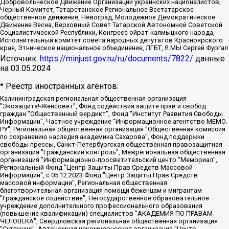
Добровольческое Движение Организации украинских националистов,
Черный Комитет, Татарстанское Региональное Всетатарское
общественное движение, Невоград, Молодежное Демократическое
Движение Весна, Верховный Совет Татарской Автономной Советской
Социалистической Республики, Конгресс ойрат-калмыцкого народа,
Исполнительный комитет совета народных депутатов Красноярского
края, Этническое национальное объединение, ЛГБТ, Я.МЫ Сергей Фургал
Источник:
https://minjust.gov.ru/ru/documents/7822/
данные
на
03.05.2024
* Реестр иностранных агентов:
Калининградская региональная общественная организация "Экозащита!-Женсовет", Фонд содействия защите прав и свобод граждан "Общественный вердикт", Фонд "Институт Развития Свободы Информации", Частное учреждение "Информационное агентство МЕМО. РУ", Региональная общественная организация "Общественная комиссия по сохранению наследия академика Сахарова", Фонд поддержки свободы прессы, Санкт-Петербургская общественная правозащитная организация "Гражданский контроль", Межрегиональная общественная организация "Информационно-просветительский центр "Мемориал", Региональный Фонд "Центр Защиты Прав Средств Массовой Информации", с 05.12.2023 Фонд "Центр Защиты Прав Средств массовой информации", Региональная общественная благотворительная организация помощи беженцам и мигрантам "Гражданское содействие", Негосударственное образовательное учреждение дополнительного профессионального образования (повышение квалификации) специалистов "АКАДЕМИЯ ПО ПРАВАМ ЧЕЛОВЕКА", Свердловская региональная общественная организация "Сутяжник", Автономная некоммерческая организация "Центр независимых социологических исследований", Союз общественных объединений "Российский исследовательский центр по правам человека", Региональное общественное учреждение научно-информационный центр "МЕМОРИАЛ", Некоммерческая организация "Фонд защиты гласности", Автономная некоммерческая организация "Институт прав человека", Городская общественная организация "Екатеринбургское общество "МЕМОРИАЛ", Городская общественная организация "Рязанское историко-просветительское и правозащитное общество "Мемориал" (Рязанский Мемориал), Челябинский региональный орган общественной самодеятельности – женское общественное объединение "Женщины Евразии", Челябинский региональный орган общественной самодеятельности "Уральская правозащитная группа", Фонд содействия защите здоровья и социальной справедливости имени Андрея Рылькова, Автономная Некоммерческая Организация "Аналитический Центр Юрия Левады", Автономная некоммерческая организация социальной поддержки населения "Проект Апрель", Региональная общественная организация помощи женщинам и детям, находящимся в кризисной ситуации "Информационно-методический центр "Анна", Фонд содействия развитию массовых коммуникаций и правовому просвещению "Так-так-Так", Фонд содействия устойчивому развитию "Серебряная тайга", Свердловский региональный общественный фонд социальных проектов "Новое время", "Idel.Реалии", Кавказ.Реалии, Крым.Реалии, Телеканал Настоящее Время, Татаро-башкирская служба Радио Свобода (Azatliq Radiosi), Радио Свободная Европа/Радио Свобода (PCE/PC), "Сибирь.Реалии", "Фактограф", Благотворительный фонд помощи осужденным и их семьям, Автономная некоммерческая организация "Институт глобализации и социальных движений", Фонд "В защиту прав заключенных", Частное учреждение "Центр поддержки и содействия развитию средств массовой информации", Пензенский региональный общественный благотворительный фонд "Гражданский союз", "Север.Реалии", Некоммерческая организация Фонд "Правовая инициатива", Общество с ограниченной ответственностью "Радио Свободная Европа/Радио Свобода", Чешское информационное агентство "MEDIUM-ORIENT", Красноярская региональная общественная организация "Мы против СПИДа", Камалягин Денис Николаевич, Маркелов Сергей Евгеньевич, Пономарев Лев Александрович, Савицкая Людмила Алексеевна, Автономная некоммерческая организация "Центр по работе с проблемой насилия "НАСИЛИЮ.НЕТ", Межрегиональный профессиональный союз работников здравоохранения "Альянс врачей", Юридическое лицо, зарегистрированное в Латвийской Республике, SIA "Medusa Project" (регистрационный номер 40103797863, дата регистрации 10.06.2014), Некоммерческая организация "Фонд по борьбе с коррупцией", Автономная некоммерческая организация "Институт права и публичной политики", Баданин Роман Сергеевич, Гликин Максим Александрович, Железнова Мария Михайловна, Лукьянова Юлия Сергеевна, Маетная Елизавета Витальевна, Маняхин Петр Борисович, Чуракова Ольга Владимировна, Ярош Юлия Петровна, Юридическое лицо "The Insider SIA", зарегистрированное в Риге, Латвийская Республика (дата регистрации 26.06.2015), являющееся администратором доменного имени интернет-издания "The Insider SIA", https://theins.ru, Постернак Алексей Евгеньевич, Рубин Михаил Аркадьевич, Анин Роман Александрович, Юридическое лицо Istories fonds, зарегистрированное в Латвийской Республике (регистрационный номер 50008295751, дата регистрации 24.02.2020), Великовский Дмитрий Александрович, Долинина Ирина Николаевна, Мароховская Алеся Алексеевна, Шлейнов Роман Юрьевич, Шмагун Олеся Валентиновна, Общество с ограниченной ответственностью "Альтаир 2021", Общество с ограниченной ответственностью "Вега 2021", Общество с ограниченной ответственностью "Главный редактор 2021", Общество с ограниченной ответственностью "Ромашки монолит", Важенков Артем Валерьевич, Ивановская областная общественная организация "Центр гендерных исследований", Гурман Юрий Альбертович, Медиапроект "ОВД-Инфо", Егоров Владимир Владимирович, Жилинский Владимир Александрович, Общество с ограниченной ответственностью "ЗП", Иванова София Юрьевна, Карезина Инна Павловна, Кильтау Екатерина Викторовна, Петров Алексей Викторович, Пискунов Сергей Евгеньевич, Смирнов Сергей Сергеевич, Тихонов Михаил Сергеевич, Общество с ограниченной ответственностью "ЖУРНАЛИСТ-ИНОСТРАННЫЙ АГЕНТ", Арапова Галина Юрьевна, Вольтская Татьяна Анатольевна, Американская компания "Mason G.E.S. Anonymous Foundation" (США), являющаяся владельцем интернет-издания https://mnews.world/, Компания "Stichting Bellingcat", зарегистрированная в Нидерландах (дата регистрации 11.07.2018), Захаров Андрей Вячеславович, Клепиковская Екатерина Дмитриевна, Общество с ограниченной ответственностью "МЕМО", Перл Роман Александрович, Симонов Евгений Алексеевич, Соловьева Елена Анатольевна, Сотников Даниил Владимирович, Сурначева Елизавета Дмитриевна, Автономная некоммерческая организация по защите прав человека и информированию населения "Якутия – Наше Мнение", Общество с ограниченной ответственностью "Москоу диджитал медиа", с 26.01.2023 Общество с ограниченной ответственностью "Чайка Белые сады", Ветошкина Валерия Валерьевна, Заговора Максим Александрович, Межрегиональное общественное движение "Российская ЛГБТ - сеть", Оленичев Максим Владимирович, Павлов Иван Юрьевич, Скворцова Елена Сергеевна, Общество с ограниченной ответственностью "Как бы инагент", Кочетков Игорь Викторович, Общество с ограниченной ответственностью "Честные выборы", Еланчик Олег Александрович, Общество с ограниченной ответственностью "Нобелевский призыв", Гималова Регина Эмилевна, Григорьев Андрей Валерьевич, Григорьева Алина Александровна, Ассоциация по содействию защите прав призывников, альтернативнослужащих и военнослужащих "Правозащитная группа "Гражданин.Армия.Право", Хисамова Регина Фаритовна, Автономная некоммерческая организация по реализации социально-правовых программ "Лилит", Дальневосточное общественное движение "Маяк", Санкт-Петербургская ЛГБТ-инициативная группа "Выход", Инициативная группа ЛГБТ+ "Реверс", Алексеев Андрей Викторович, Бекбулатова Таисия Львовна, Беляев Иван Михайлович, Владыкина Елена Сергеевна, Гельман Марат Александрович, Никульшина Вероника Юрьевна, Толоконникова Надежда Андреевна, Шендерович Виктор Анатольевич, Общество с ограниченной ответственностью "Данное сообщение", Общество с ограниченной ответственностью Издательский дом "Новая глава", Айнбиндер Александра Александровна, Московский комьюнити-центр для ЛГБТ+инициатив, Благотворительный фонд развития филантропии, Deutsche Welle (Германия, Kurt-Schumacher-Strasse 3, 53113 Bonn), Борзунова Мария Михайловна, Воробьев Виктор Викторович, Голубева Анна Львовна, Константинова Алла Михайловна, Малкова Ирина Владимировна, Мурадов Мурад Абдулгалимович, Осетинская Елизавета Николаевна, Понасенков Евгений Николаевич, Ганапольский Матвей Юрьевич, Киселев Евгений Алексеевич, Борухович Ирина Григорьевна, Дремин Иван Тимофеевич, Дубровский Дмитрий Викторович, Красноярская региональная общественная организация поддержки и развития альтернативных образовательных технологий и межкультурных коммуникаций "ИНТЕРРА", Маяковская Екатерина Алексеевна, Фейгин Марк Захарович, Филимонов Андрей Викторович, Дзугкоева Регина Николаевна, Доброхотов Роман Александрович, Дудь Юрий Александрович, Елкин Сергей Владимирович, Кругликов Кирилл Игоревич, Сабунаева Мария Леонидовна, Семенов Алексей Владимирович, Шаинян Карен Багратович, Шульман Екатерина Михайловна, Асафьев Артур Валерьевич, Вахштайн Виктор Семенович, Венедиктов Алексей Алексеевич, Лушникова Екатерина Евгеньевна, Волков Леонид Михайлович, Невзоров Александр Глебович, Пархоменко Сергей Борисович, Сироткин Ярослав Николаевич, Кара-Мурза Владимир Владимирович, Баранова Наталья Владимировна, Гозман Леонид Яковлевич, Кагарлицкий Борис Юльевич, Климарев Михаил Валерьевич, Милов Владимир Станиславович, Автономная некоммерческая организация Краснодарский центр современного искусства "Типография", Моргенштерн Алишер Тагирович, Соболь Любовь Эдуардовна, Общество с ограниченной ответственностью "ЛИЗА НОРМ", Каспаров Гарри Кимович, Ходорковский Михаил Борисович, Общество с ограниченной ответственностью "Апрельские тезисы", Данилович Ирина Брониславовна, Кашин Олег Владимирович, Петров Николай Владимирович, Пивоваров Алексей Владимирович, Соколов Михаил Владимирович, Цветкова Юлия Владимировна, Чичваркин Евгений Александрович, Комитет против пыток/Команда против пыток, Общество с ограниченной ответственностью "Первый научный", Общество с ограниченной ответственностью "Вертолет и ко", Белоцерковская Вероника Борисовна, Кац Максим Евгеньевич, Лазарева Татьяна Юрьевна, Шаведдинов Руслан Табризович, Яшин Илья Валерьевич, Общество с ограниченной ответственностью "Иноагент ААВ", Алешковский Дмитрий Петрович, Альбац Евгения Марковна, Быков Дмитрий Львович, Галямина Юлия Евгеньевна, Лойко Сергей Леонидович, Мартынов Кирилл Константинович, Медведев Сергей Александрович, Крашенинников Федор Геннадиевич, Гордеева Катерина Вл