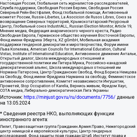
Настоящая Россия, Глобальная сеть журналистов-расследователей,
Служба поддержки, Свободная Россия Берлин, Свободная Россия
Северный Рейн-Вестфалия, Фонд глобальной помощи, Антивоенный
комитет России, Russie-Libertes, La Asocicion de Rusos Libres, Союз за
возвращение Северных территорий, Крымскотатарский Ресурсный
Центр, Глобальный союз IndustriALL, Russian Election Monitor, Article 19,
Мнение медиа, Федерация анархического черного креста, Радио
Свободная Европа, Германское общество изучения Восточной Европы,
Фонд имени Фридриха Эберта, XZ gGmbH, Мобильная академия
поддержки гендерной демократии и миротворчества, Форум имени
Льва Копелева, American Councils for International Education, Cultural
Vistas, Institute of International Education, Антивоенное движение Антальи,
Открытый диалог, Школа международных отношений и
государственной политики им Питера Мунка, Российско-канадский
демократический альянс, Школа международных отношений им
Нормана Патерсона, Центр Гражданских Свобод, Фонд Бориса Немцова
за Свободу, Фонд имени Фридриха Науманна за свободу, Феминистское
антивоенное сопротивление, Комитет независимости Ингушетии,
Прометей, Stop Occupation of Karelia, Вернись живым, Фридом Хаус,
СОТА медиа, Либерально-демократическая Лига Украины
Источник:
https://minjust.gov.ru/ru/documents/7756/
данные
на
13.05.2024
* Сведения реестра НКО, выполняющих функции
иностранного агента:
Лилит, Правозащитная группа Гражданин.Армия.Право, Нижегородский
центр немецкой и европейской культуры, Центр гендерных
исследований, Фонд защиты прав граждан Штаб, Институт права и