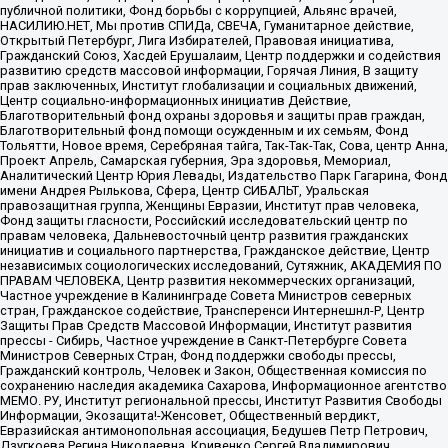
публичной политики, Фонд борьбы с коррупцией, Альянс врачей,
НАСИЛИЮ.НЕТ, Мы против СПИДа, СВЕЧА, Гуманитарное действие,
Открытый Петербург, Лига Избирателей, Правовая инициатива,
Гражданский Союз, Хасдей Ерушалаим, Центр поддержки и содействия
развитию средств массовой информации, Горячая Линия, В защиту
прав заключенных, Институт глобализации и социальных движений,
Центр социально-информационных инициатив Действие,
Благотворительный фонд охраны здоровья и защиты прав граждан,
Благотворительный фонд помощи осужденным и их семьям, Фонд
Тольятти, Новое время, Серебряная тайга, Так-Так-Так, Сова, центр Анна,
Проект Апрель, Самарская губерния, Эра здоровья, Мемориал,
Аналитический Центр Юрия Левады, Издательство Парк Гагарина, Фонд
имени Андрея Рылькова, Сфера, Центр СИБАЛЬТ, Уральская
правозащитная группа, Женщины Евразии, Институт прав человека,
Фонд защиты гласности, Российский исследовательский центр по
правам человека, Дальневосточный центр развития гражданских
инициатив и социального партнерства, Гражданское действие, Центр
независимых социологических исследований, Сутяжник, АКАДЕМИЯ ПО
ПРАВАМ ЧЕЛОВЕКА, Центр развития некоммерческих организаций,
Частное учреждение в Калининграде Совета Министров северных
стран, Гражданское содействие, Трансперенси Интернешнл-Р, Центр
Защиты Прав Средств Массовой Информации, Институт развития
прессы - Сибирь, Частное учреждение в Санкт-Петербурге Совета
Министров Северных Стран, Фонд поддержки свободы прессы,
Гражданский контроль, Человек и Закон, Общественная комиссия по
сохранению наследия академика Сахарова, Информационное агентство
МЕМО. РУ, Институт региональной прессы, Институт Развития Свободы
Информации, Экозащита!-Женсовет, Общественный вердикт,
Евразийская антимонопольная ассоциация, Бедушев Петр Петрович,
Дзугкоева Регина Николаевна, Кривенко Сергей Владимирович,