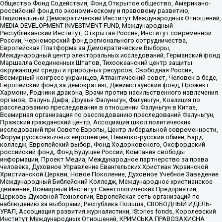
Общество Фонд Содействия, Фонд Открытое общество, Американо-
российский фонд по экономическому и правовому развитию,
Национальный Демократический Институт Международных Отношений,
MEDIA DEVELOPMENT INVESTMENT FUND, Международный
Республиканский Институт, Открытая Россия, Институт современной
России, Черноморский фонд регионального сотрудничества,
Европейская Платформа за Демократические Выборы,
Международный центр электоральных исследований, Германский фонд
Маршалла Соединенных Штатов, Тихоокеанский центр защиты
окружающей среды и природных ресурсов, Свободная Россия,
Всемирный конгресс украинцев, Атлантический совет, Человек в беде,
Европейский фонд за демократию, Джеймстаунский фонд, Прожект
Хармони, Родники дракона, Врачи против насильственного извлечения
органов, Фалунь Дафа, Друзья Фалуньгун, Фалуньгун, Коалиция по
расследованию преследования в отношении Фалуньгун в Китае,
Всемирная организация по расследованию преследований Фалуньгун,
Пражский гражданский центр, Ассоциация школ политических
исследований при Совете Европы, Центр либеральной современности,
Форум русскоязычных европейцев, Немецко-русский обмен, Бард
колледж, Европейский выбор, Фонд Ходорковского, Оксфордский
российский фонд, Фонд Будущее России, Компания свободы
информации, Проект Медиа, Международное партнерство за права
человека, Духовное Управление Евангельских Христиан Украинской
Христианской Церкви, Новое Поколение, Духовное Учебное Заведение
Международный Библейский Колледж, Международное христианское
движение, Всемирный Институт Саентологических Предприятий,
Церковь Духовной Технологии, Европейская сеть организаций по
наблюдению за выборами, Республика Польша, СВОБОДНЫЙ ИДЕЛЬ-
УРАЛ, Ассоциация развития журналистики, IStories fonds, Королевский
Институт Международных Отношений, КРИМСЬКА ПРАВОЗАХИСНА