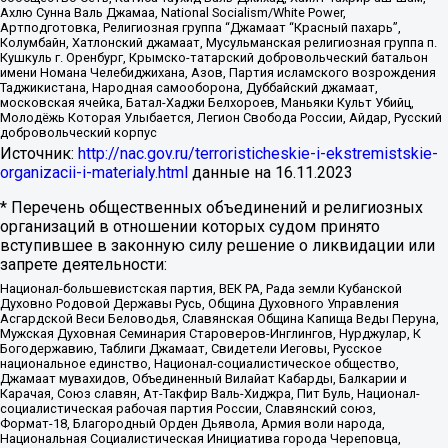
Ахлю Сунна Валь Джамаа, National Socialism/White Power,
Артподготовка, Религиозная группа “Джамаат “Красный пахарь”,
Колумбайн, Хатлонский джамаат, Мусульманская религиозная группа п.
Кушкуль г. Оренбург, Крымско-татарский добровольческий батальон
имени Номана Челебиджихана, Азов, Партия исламского возрождения
Таджикистана, Народная самооборона, Дуббайский джамаат,
московская ячейка, Батал-Хаджи Белхороев, Маньяки Культ Убийц,
Молодёжь Которая Улыбается, Легион Свобода России, Айдар, Русский
добровольческий корпус
Источник:
http://nac.gov.ru/terroristicheskie-i-ekstremistskie-
organizacii-i-materialy.html
данные на
16.11.2023
* Перечень общественных объединений и религиозных
организаций в отношении которых судом принято
вступившее в законную силу решение о ликвидации или
запрете деятельности:
Национал-большевистская партия, ВЕК РА, Рада земли Кубанской
Духовно Родовой Державы Русь, Община Духовного Управления
Асгардской Веси Беловодья, Славянская Община Капища Веды Перуна,
Мужская Духовная Семинария Староверов-Инглингов, Нурджулар, К
Богодержавию, Таблиги Джамаат, Свидетели Иеговы, Русское
национальное единство, Национал-социалистическое общество,
Джамаат мувахидов, Объединенный Вилайат Кабарды, Балкарии и
Карачая, Союз славян, Ат-Такфир Валь-Хиджра, Пит Буль, Национал-
социалистическая рабочая партия России, Славянский союз,
Формат-18, Благородный Орден Дьявола, Армия воли народа,
Национальная Социалистическая Инициатива города Череповца,