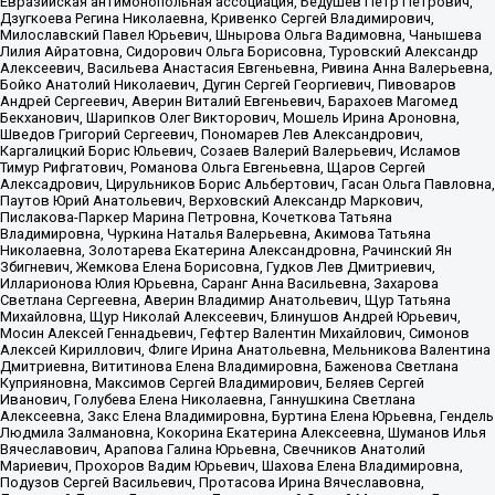
Евразийская антимонопольная ассоциация, Бедушев Петр Петрович,
Дзугкоева Регина Николаевна, Кривенко Сергей Владимирович,
Милославский Павел Юрьевич, Шнырова Ольга Вадимовна, Чанышева
Лилия Айратовна, Сидорович Ольга Борисовна, Туровский Александр
Алексеевич, Васильева Анастасия Евгеньевна, Ривина Анна Валерьевна,
Бойко Анатолий Николаевич, Дугин Сергей Георгиевич, Пивоваров
Андрей Сергеевич, Аверин Виталий Евгеньевич, Барахоев Магомед
Бекханович, Шарипков Олег Викторович, Мошель Ирина Ароновна,
Шведов Григорий Сергеевич, Пономарев Лев Александрович,
Каргалицкий Борис Юльевич, Созаев Валерий Валерьевич, Исламов
Тимур Рифгатович, Романова Ольга Евгеньевна, Щаров Сергей
Алексадрович, Цирульников Борис Альбертович, Гасан Ольга Павловна,
Паутов Юрий Анатольевич, Верховский Александр Маркович,
Пислакова-Паркер Марина Петровна, Кочеткова Татьяна
Владимировна, Чуркина Наталья Валерьевна, Акимова Татьяна
Николаевна, Золотарева Екатерина Александровна, Рачинский Ян
Збигневич, Жемкова Елена Борисовна, Гудков Лев Дмитриевич,
Илларионова Юлия Юрьевна, Саранг Анна Васильевна, Захарова
Светлана Сергеевна, Аверин Владимир Анатольевич, Щур Татьяна
Михайловна, Щур Николай Алексеевич, Блинушов Андрей Юрьевич,
Мосин Алексей Геннадьевич, Гефтер Валентин Михайлович, Симонов
Алексей Кириллович, Флиге Ирина Анатольевна, Мельникова Валентина
Дмитриевна, Вититинова Елена Владимировна, Баженова Светлана
Куприяновна, Максимов Сергей Владимирович, Беляев Сергей
Иванович, Голубева Елена Николаевна, Ганнушкина Светлана
Алексеевна, Закс Елена Владимировна, Буртина Елена Юрьевна, Гендель
Людмила Залмановна, Кокорина Екатерина Алексеевна, Шуманов Илья
Вячеславович, Арапова Галина Юрьевна, Свечников Анатолий
Мариевич, Прохоров Вадим Юрьевич, Шахова Елена Владимировна,
Подузов Сергей Васильевич, Протасова Ирина Вячеславовна,