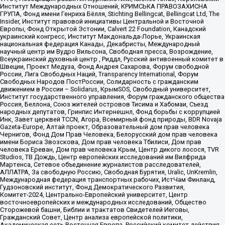
Институт Международных Отношений, КРИМСЬКА ПРАВОЗАХИСНА
ГРУПА, Фонд имени Генриха Бёлля, Stichting Bellingcat, Bellingcat Ltd, The
Insider, Институт правовой инициативы Центральной и Восточной
Европы, Фонд Открытой Эстонии, Calvert 22 Foundation, Канадский
украинский конгресс, Институт Макдональда-Лорье, Украинская
национальная федерация Канады, Декабристы, Международный
научный центр им Вудро Вильсона, Свободная пресса, Возрождение,
Всеукраинский духовный центр , Риддл, Русский антивоенный комитет в
Швеции, Проект Медуза, Фонд Андрея Сахарова, Форум свободной
России, Лига Свободных Наций, Transparеncy International, Форум
Свободных Народов ПостРоссии, Солидарность с гражданским
движением в России – Solidarus, КрымSOS, Свободный университет,
Институт государственного управления, Форум гражданского общества
Россия, Беллона, Союз жителей островов Тисима и Хабомаи, Съезд
народных депутатов, Гринпис Интернешнл, Фонд борьбы с коррупцией
Инк, Завет церквей TCCN, Агора, Всемирный фонд природы, BDR Novaja
Gazeta-Europe, Алтай проект, Образовательный дом прав человека
Чернигов, Фонд Дом Прав Человека, Белорусский дом прав человека
имени Бориса Звозскова, Дом прав человека Тбилиси, Дом прав
человека Ереван, Дом прав человека Крым, Центр дикого лосося, TVR
Studios, ТВ Дождь, Центр европейских исследований им Вилфрида
Мартенса, Сетевое объединение журналистов расследователей,
АЛЛАТРА, За свободную Россию, Свободная Бурятия, Uralic, UnKremlin,
Международная федерация транспортных рабочих, ИстЧам Финланд,
Гудзоновский институт, Фонд Демократического Развития,
Комитет-2024, Центрально-Европейский университет, Центр
восточноевропейских и международных исследований, Общество
Сторожевой башни, Библии и трактатов Свидетелей Иеговы,
Гражданский Совет, Центр анализа европейской политики,
Академическая сеть Восточная Европа, Российский комитет действия,