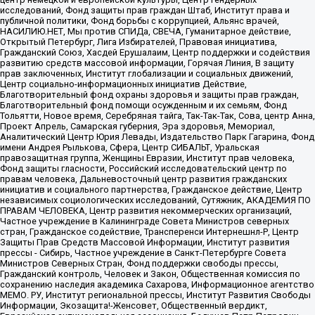
исследований, Фонд защиты прав граждан Штаб, Институт права и
публичной политики, Фонд борьбы с коррупцией, Альянс врачей,
НАСИЛИЮ.НЕТ, Мы против СПИДа, СВЕЧА, Гуманитарное действие,
Открытый Петербург, Лига Избирателей, Правовая инициатива,
Гражданский Союз, Хасдей Ерушалаим, Центр поддержки и содействия
развитию средств массовой информации, Горячая Линия, В защиту
прав заключенных, Институт глобализации и социальных движений,
Центр социально-информационных инициатив Действие,
Благотворительный фонд охраны здоровья и защиты прав граждан,
Благотворительный фонд помощи осужденным и их семьям, Фонд
Тольятти, Новое время, Серебряная тайга, Так-Так-Так, Сова, центр Анна,
Проект Апрель, Самарская губерния, Эра здоровья, Мемориал,
Аналитический Центр Юрия Левады, Издательство Парк Гагарина, Фонд
имени Андрея Рылькова, Сфера, Центр СИБАЛЬТ, Уральская
правозащитная группа, Женщины Евразии, Институт прав человека,
Фонд защиты гласности, Российский исследовательский центр по
правам человека, Дальневосточный центр развития гражданских
инициатив и социального партнерства, Гражданское действие, Центр
независимых социологических исследований, Сутяжник, АКАДЕМИЯ ПО
ПРАВАМ ЧЕЛОВЕКА, Центр развития некоммерческих организаций,
Частное учреждение в Калининграде Совета Министров северных
стран, Гражданское содействие, Трансперенси Интернешнл-Р, Центр
Защиты Прав Средств Массовой Информации, Институт развития
прессы - Сибирь, Частное учреждение в Санкт-Петербурге Совета
Министров Северных Стран, Фонд поддержки свободы прессы,
Гражданский контроль, Человек и Закон, Общественная комиссия по
сохранению наследия академика Сахарова, Информационное агентство
МЕМО. РУ, Институт региональной прессы, Институт Развития Свободы
Информации, Экозащита!-Женсовет, Общественный вердикт,