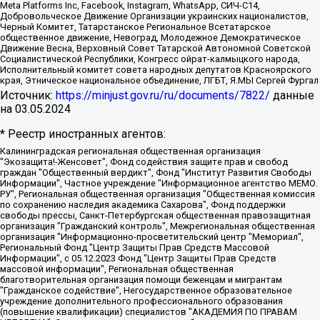
Meta Platforms Inc, Facebook, Instagram, WhatsApp, СИЧ-С14,
Добровольческое Движение Организации украинских националистов,
Черный Комитет, Татарстанское Региональное Всетатарское
общественное движение, Невоград, Молодежное Демократическое
Движение Весна, Верховный Совет Татарской Автономной Советской
Социалистической Республики, Конгресс ойрат-калмыцкого народа,
Исполнительный комитет совета народных депутатов Красноярского
края, Этническое национальное объединение, ЛГБТ, Я.МЫ Сергей Фургал
Источник:
https://minjust.gov.ru/ru/documents/7822/
данные
на
03.05.2024
* Реестр иностранных агентов:
Калининградская региональная общественная организация "Экозащита!-Женсовет", Фонд содействия защите прав и свобод граждан "Общественный вердикт", Фонд "Институт Развития Свободы Информации", Частное учреждение "Информационное агентство МЕМО. РУ", Региональная общественная организация "Общественная комиссия по сохранению наследия академика Сахарова", Фонд поддержки свободы прессы, Санкт-Петербургская общественная правозащитная организация "Гражданский контроль", Межрегиональная общественная организация "Информационно-просветительский центр "Мемориал", Региональный Фонд "Центр Защиты Прав Средств Массовой Информации", с 05.12.2023 Фонд "Центр Защиты Прав Средств массовой информации", Региональная общественная благотворительная организация помощи беженцам и мигрантам "Гражданское содействие", Негосударственное образовательное учреждение дополнительного профессионального образования (повышение квалификации) специалистов "АКАДЕМИЯ ПО ПРАВАМ ЧЕЛОВЕКА", Свердловская региональная общественная организация "Сутяжник", Автономная некоммерческая организация "Центр независимых социологических исследований", Союз общественных объединений "Российский исследовательский центр по правам человека", Региональное общественное учреждение научно-информационный центр "МЕМОРИАЛ", Некоммерческая организация "Фонд защиты гласности", Автономная некоммерческая организация "Институт прав человека", Городская общественная организация "Екатеринбургское общество "МЕМОРИАЛ", Городская общественная организация "Рязанское историко-просветительское и правозащитное общество "Мемориал" (Рязанский Мемориал), Челябинский региональный орган общественной самодеятельности – женское общественное объединение "Женщины Евразии", Челябинский региональный орган общественной самодеятельности "Уральская правозащитная группа", Фонд содействия защите здоровья и социальной справедливости имени Андрея Рылькова, Автономная Некоммерческая Организация "Аналитический Центр Юрия Левады", Автономная некоммерческая организация социальной поддержки населения "Проект Апрель", Региональная общественная организация помощи женщинам и детям, находящимся в кризисной ситуации "Информационно-методический центр "Анна", Фонд содействия развитию массовых коммуникаций и правовому просвещению "Так-так-Так", Фонд содействия устойчивому развитию "Серебряная тайга", Свердловский региональный общественный фонд социальных проектов "Новое время", "Idel.Реалии", Кавказ.Реалии, Крым.Реалии, Телеканал Настоящее Время, Татаро-башкирская служба Радио Свобода (Azatliq Radiosi), Радио Свободная Европа/Радио Свобода (PCE/PC), "Сибирь.Реалии", "Фактограф", Благотворительный фонд помощи осужденным и их семьям, Автономная некоммерческая организация "Институт глобализации и социальных движений", Фонд "В защиту прав заключенных", Частное учреждение "Центр поддержки и содействия развитию средств массовой информации", Пензенский региональный общественный благотворительный фонд "Гражданский союз", "Север.Реалии", Некоммерческая организация Фонд "Правовая инициатива", Общество с ограниченной ответственностью "Радио Свободная Европа/Радио Свобода", Чешское информационное агентство "MEDIUM-ORIENT", Красноярская региональная общественная организация "Мы против СПИДа", Камалягин Денис Николаевич, Маркелов Сергей Евгеньевич, Пономарев Лев Александрович, Савицкая Людмила Алексеевна, Автономная некоммерческая организация "Центр по работе с проблемой насилия "НАСИЛИЮ.НЕТ", Межрегиональный профессиональный союз работников здравоохранения "Альянс врачей", Юридическое лицо, зарегистрированное в Латвийской Республике, SIA "Medusa Project" (регистрационный номер 40103797863, дата регистрации 10.06.2014), Некоммерческая организация "Фонд по борьбе с коррупцией", Автономная некоммерческая организация "Институт права и публичной политики", Баданин Роман Сергеевич, Гликин Максим Александрович, Железнова Мария Михайловна, Лукьянова Юлия Сергеевна, Маетная Елизавета Витальевна, Маняхин Петр Борисович, Чуракова Ольга Владимировна, Ярош Юлия Петровна, Юридическое лицо "The Insider SIA", зарегистрированное в Риге, Латвийская Республика (дата регистрации 26.06.2015), являющееся администратором доменного имени интернет-издания "The Insider SIA", https://theins.ru, Постернак Алексей Евгеньевич, Рубин Михаил Аркадьевич, Анин Роман Александрович, Юридическое лицо Istories fonds, зарегистрированное в Латвийской Республике (регистрационный номер 50008295751, дата регистрации 24.02.2020), Великовский Дмитрий Александрович, Долинина Ирина Николаевна, Мароховская Алеся Алексеевна, Шлейнов Роман Юрьевич, Шмагун Олеся Валентиновна, Общество с ограниченной ответственностью "Альтаир 2021", Общество с ограниченной ответственностью "Вега 2021", Общество с ограниченной ответственностью "Главный редактор 2021", Общество с ограниченной ответственностью "Ромашки монолит", Важенков Артем Валерьевич, Ивановская областная общественная организация "Центр гендерных исследований", Гурман Юрий Альбертович, Медиапроект "ОВД-Инфо", Егоров Владимир Владимирович, Жилинский Владимир Александрович, Общество с ограниченной ответственностью "ЗП", Иванова София Юрьевна, Карезина Инна Павловна, Кильтау Екатерина Викторовна, Петров Алексей Викторович, Пискунов Сергей Евгеньевич, Смирнов Сергей Сергеевич, Тихонов Михаил Сергеевич, Общество с ограниченной ответственностью "ЖУРНАЛИСТ-ИНОСТРАННЫЙ АГЕНТ", Арапова Галина Юрьевна, Вольтская Татьяна Анатольевна, Американская компания "Mason G.E.S. Anonymous Foundation" (США), являющаяся владельцем интернет-издания https://mnews.world/, Компания "Stichting Bellingcat", зарегистрированная в Нидерландах (дата регистрации 11.07.2018), Захаров Андрей Вячеславович, Клепиковская Екатерина Дмитриевна, Общество с ограниченной ответственностью "МЕМО", Перл Роман Александрович, Симонов Евгений Алексеевич, Соловьева Елена Анатольевна, Сотников Даниил Владимирович, Сурначева Елизавета Дмитриевна, Автономная некоммерческая организация по защите прав человека и информированию населения "Якутия – Наше Мнение", Общество с ограниченной ответственностью "Москоу диджитал медиа", с 26.01.2023 Общество с ограниченной ответственностью "Чайка Белые сады", Ветошкина Валерия Валерьевна, Заговора Максим Александрович, Межрегиональное общественное движение "Российская ЛГБТ - сеть", Оленичев Максим Владимирович, Павлов Иван Юрьевич, Скворцова Елена Сергеевна, Общество с ограниченной ответственностью "Как бы инагент", Кочетков Игорь Викторович, Общество с ограниченной ответственностью "Честные выборы", Еланчик Олег Александрович, Общество с ограниченной ответственностью "Нобелевский призыв", Гималова Регина Эмилевна, Григорьев Андрей Валерьевич, Григорьева Алина Александровна, Ассоциация по содействию защите прав призывников, альтернативнослужащих и военнослужащих "Правозащитная группа "Гражданин.Армия.Право", Хисамова Регина Фаритовна, Автономная некоммерческая организация по реализации социально-правовых программ "Лилит", Дальневосточное общественное движение "Маяк", Санкт-Петербургская ЛГБТ-инициативная группа "Выход", Инициативная группа ЛГБТ+ "Реверс", Алексеев Андрей Викторович, Бекбулатова Таисия Львовна, Беляев Иван Михайлович, Владыкина Елена Сергеевна, Гельман Марат Александрович, Никульшина Вероника Юрьевна, Толоконникова Надежда Андреевна, Шендерович Виктор Анатольевич, Общество с ограниченной ответственностью "Данное сообщение", Общество с ограниченной ответственностью Издательский дом "Новая глава", Айнбиндер Александра Александровна, Московский комьюнити-центр для ЛГБТ+инициатив, Благотворительный фонд развития филантропии, Deutsche Welle (Германия, Kurt-Schumacher-Strasse 3, 53113 Bonn), Борзунова Мария Михайловна, Воробьев Виктор Викторович, Голубева Анна Львовна, Константинова Алла Михайловна, Малкова Ирина Владимировна, Мурадов Мурад Абдулгалимович, Осетинская Елизавета Николаевна, Понасенков Евгений Николаевич, Ганапольский Матвей Юрьевич, Киселев Евгений Алексеевич, Борухович Ирина Григорьевна, Дремин Иван Тимофеевич, Дубровский Дмитрий Викторович, Красноярская региональная общественная организация поддержки и развития альтернативных образовательных технологий и межкультурных коммуникаций "ИНТЕРРА", Маяковская Екатерина Алексеевна, Фейгин Марк Захарович, Филимонов Андрей Викторович, Дзугкоева Регина Николаевна, Доброхотов Роман Александрович, Дудь Юрий Александрович, Елкин Сергей Владимирович, Кругликов Кирилл Игоревич, Сабунаева Мария Леонидовна, Семенов Алексей Владимирович, Шаинян Карен Багратович, Шульман Екатерина Михайловна, Асафьев Артур Валерьевич, Вахштайн Виктор Семенович, Венедиктов Алексей Алексеевич, Лушникова Екатерина Евгеньевна, Волков Леонид Михайлович, Невзоров Александр Глебович, Пархоменко Сергей Борисович, Сироткин Ярослав Николаевич, Кара-Мурза Владимир Владимирович, Баранова Наталья Владимировна, Гозман Леонид Яковлевич, Кагарлицкий Борис Юльевич, Климарев Михаил Валерьевич, Милов Владимир Станиславович, Автономная некоммерческая организация Краснодарский центр современного искусства "Типография", Моргенштерн Алишер Тагирович, Соболь Любовь Эдуардовна, Общество с ограниченной ответственностью "ЛИЗА НОРМ", Каспаров Гарри Кимович, Ходорковский Михаил Борисович, Общество с ограниченной ответственностью "Апрельские тезисы", Данилович Ирина Брониславовна, Кашин Олег Владимирович, Петров Николай Владимирович, Пивоваров Алексей Владимирович, Соколов Михаил Владимирович, Цветкова Юлия Владимировна, Чичваркин Евгений Александрович, Комитет против пыток/Команда против пыток, Общество с ограниченной ответственностью "Первый научный", Общество с ограниченной ответственностью "Вертолет и ко", Белоцерковская Вероника Борисовна, Кац Максим Евгеньевич, Лазарева Татьяна Юрьевна, Шаведдинов Руслан Табризович, Яшин Илья Валерьевич, Общество с ограниченной ответственностью "Иноагент ААВ", Алешковский Дмитрий Петрович, Альбац Евгения Марковна, Быков Дмитрий Львович, Галямина Юлия Евгеньевна, Лойко Сергей Леонидович, Мартынов Кирилл Константинович, Медведев Сергей Александрович, Крашенинников Федор Геннадиевич, Гордеева Катерина Вл