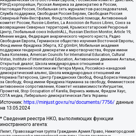
РЭНД корпорейшн, Русская Америка за демократию в России,
Настоящая Россия, Глобальная сеть журналистов-расследователей,
Служба поддержки, Свободная Россия Берлин, Свободная Россия
Северный Рейн-Вестфалия, Фонд глобальной помощи, Антивоенный
комитет России, Russie-Libertes, La Asocicion de Rusos Libres, Союз за
возвращение Северных территорий, Крымскотатарский Ресурсный
Центр, Глобальный союз IndustriALL, Russian Election Monitor, Article 19,
Мнение медиа, Федерация анархического черного креста, Радио
Свободная Европа, Германское общество изучения Восточной Европы,
Фонд имени Фридриха Эберта, XZ gGmbH, Мобильная академия
поддержки гендерной демократии и миротворчества, Форум имени
Льва Копелева, American Councils for International Education, Cultural
Vistas, Institute of International Education, Антивоенное движение Антальи,
Открытый диалог, Школа международных отношений и
государственной политики им Питера Мунка, Российско-канадский
демократический альянс, Школа международных отношений им
Нормана Патерсона, Центр Гражданских Свобод, Фонд Бориса Немцова
за Свободу, Фонд имени Фридриха Науманна за свободу, Феминистское
антивоенное сопротивление, Комитет независимости Ингушетии,
Прометей, Stop Occupation of Karelia, Вернись живым, Фридом Хаус,
СОТА медиа, Либерально-демократическая Лига Украины
Источник:
https://minjust.gov.ru/ru/documents/7756/
данные
на
13.05.2024
* Сведения реестра НКО, выполняющих функции
иностранного агента:
Лилит, Правозащитная группа Гражданин.Армия.Право, Нижегородский
центр немецкой и европейской культуры, Центр гендерных