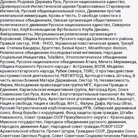
Духовно-Родовая Держава Русь, Русское национальное единство,
Древнерусской Инглистической церкви Православных Староверов-
Инглингов, Русский общенациональный союз, Движение против
нелегальной иммиграции, Кровь и Честь, О свободе совести и о
религиозных объединениях, Омская организация общественного
политического движения Русское национальное единство, Северное
Братство, Клуб Болельщиков Футбольного Клуба Динамо,
Файзрахманисты, Мусульманская религиозная организация п.
Боровский, Община Коренного Русского народа Щелковского района,
Правый сектор, УНА - УНСО, Украинская повстанческая армия, Тризуб
им. Степана Бандеры, Братство, Белый Крест, Misanthropic division,
Религиозное объединение последователей инглиизма, Народная
Социальная Инициатива, TulaSkins, Этнополитическое объединение
Русские, Русское национальное объединение Атака, Мечеть Мирмамеда,
Община Коренного Русского народа г. Астрахани, ВОЛЯ, Меджлис
крымскотатарского народа, Рубеж Севера, ТОЙС, О противодействии
экстремистской деятельности, РЕВТАТПОД, Артподготовка, Штольц, В
честь иконы Божией Матери Державная, Сектор 16, Независимость,
Фирма, Молодежная правозащитная группа МПГ, Курсом Правды и
Единения, Каракольская инициативная группа, Автоград Крю, Союз
Славянских Сил Руси, Алля-Аят, Благотворительный пансионат Ак Умут,
Русская республика Русь, Арестантское уголовное единство, Башкорт,
Нация и свобода, Нация и свобода, W.H.С., Фалунь Дафа, Иртыш Ultras,
Русский Патриотический клуб-Новокузнецк/РПК, Сибирский державный
союз, Фонд борьбы с коррупцией, Фонд защиты прав граждан, Штабы
Навального, Совет граждан СССР Прикубанского округа г. Краснодара,
Мужское государство, Народное объединение русского движения,
Народное движение Адат, Народный совет граждан РСФСР СССР
Архангельской области, Проект Штурм, Граждане СССР, Держава Союз
Советских Светлых Родов, Совет Советских Социалистических Районов,