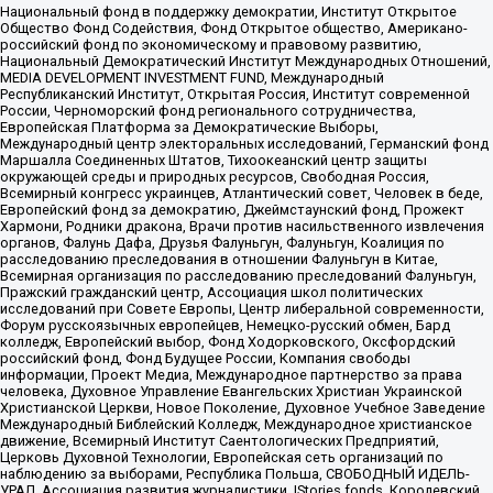
Национальный фонд в поддержку демократии, Институт Открытое
Общество Фонд Содействия, Фонд Открытое общество, Американо-
российский фонд по экономическому и правовому развитию,
Национальный Демократический Институт Международных Отношений,
MEDIA DEVELOPMENT INVESTMENT FUND, Международный
Республиканский Институт, Открытая Россия, Институт современной
России, Черноморский фонд регионального сотрудничества,
Европейская Платформа за Демократические Выборы,
Международный центр электоральных исследований, Германский фонд
Маршалла Соединенных Штатов, Тихоокеанский центр защиты
окружающей среды и природных ресурсов, Свободная Россия,
Всемирный конгресс украинцев, Атлантический совет, Человек в беде,
Европейский фонд за демократию, Джеймстаунский фонд, Прожект
Хармони, Родники дракона, Врачи против насильственного извлечения
органов, Фалунь Дафа, Друзья Фалуньгун, Фалуньгун, Коалиция по
расследованию преследования в отношении Фалуньгун в Китае,
Всемирная организация по расследованию преследований Фалуньгун,
Пражский гражданский центр, Ассоциация школ политических
исследований при Совете Европы, Центр либеральной современности,
Форум русскоязычных европейцев, Немецко-русский обмен, Бард
колледж, Европейский выбор, Фонд Ходорковского, Оксфордский
российский фонд, Фонд Будущее России, Компания свободы
информации, Проект Медиа, Международное партнерство за права
человека, Духовное Управление Евангельских Христиан Украинской
Христианской Церкви, Новое Поколение, Духовное Учебное Заведение
Международный Библейский Колледж, Международное христианское
движение, Всемирный Институт Саентологических Предприятий,
Церковь Духовной Технологии, Европейская сеть организаций по
наблюдению за выборами, Республика Польша, СВОБОДНЫЙ ИДЕЛЬ-
УРАЛ, Ассоциация развития журналистики, IStories fonds, Королевский