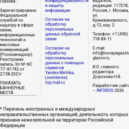
конфиденциальности
издателя,
Глазова".
и защиты
редакции: 117218,
Зарегистрировано
информации
Россия, г. Москва,
Федеральной
ул.
Согласие на
службой по
Кржижановского,
обработку
надзору в сфере
д.13, кор. 2
персональных
связи,
данных обратной
Телефон: +7 (495)
информационных
связи
718-84-11
технологий и
массовых
Согласие на
E-mail:
коммуникаций
обработку
info@novayagazet
(Роскомнадзор).
персональных
glazov.ru
Реестровая
данных с помощью
запись Эл № ФС
И.О. главного
сервисов
77–81742 от
редактора
Yandex.Metrika,
27.08.2021г
Дорохова Н.В.
LiveInternet,
top.mail.ru
ПОКАЗАТЬ
Разработчик сайт
БАННЕРНЫЕ
–
INFOROS
2026
МЕСТА
* Перечень иностранных и международных
неправительственных организаций, деятельность которых
признана нежелательной на территории Российской
Федерации: