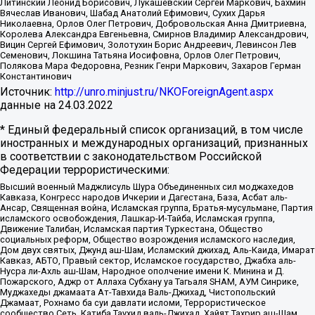
Литинский Леонид Борисович, Лукашевский Сергей Маркович, Бахмин
Вячеслав Иванович, Шабад Анатолий Ефимович, Сухих Дарья
Николаевна, Орлов Олег Петрович, Добровольская Анна Дмитриевна,
Королева Александра Евгеньевна, Смирнов Владимир Александрович,
Вицин Сергей Ефимович, Золотухин Борис Андреевич, Левинсон Лев
Семенович, Локшина Татьяна Иосифовна, Орлов Олег Петрович,
Полякова Мара Федоровна, Резник Генри Маркович, Захаров Герман
Константинович
Источник:
http://unro.minjust.ru/NKOForeignAgent.aspx
данные на
24.03.2022
* Единый федеральный список организаций, в том числе
иностранных и международных организаций, признанных
в соответствии с законодательством Российской
Федерации террористическими:
Высший военный Маджлисуль Шура Объединенных сил моджахедов
Кавказа, Конгресс народов Ичкерии и Дагестана, База, Асбат аль-
Ансар, Священная война, Исламская группа, Братья-мусульмане, Партия
исламского освобождения, Лашкар-И-Тайба, Исламская группа,
Движение Талибан, Исламская партия Туркестана, Общество
социальных реформ, Общество возрождения исламского наследия,
Дом двух святых, Джунд аш-Шам, Исламский джихад, Аль-Каида, Имарат
Кавказ, АБТО, Правый сектор, Исламское государство, Джабха аль-
Нусра ли-Ахль аш-Шам, Народное ополчение имени К. Минина и Д.
Пожарского, Аджр от Аллаха Субхану уа Тагьаля SHAM, АУМ Синрике,
Муджахеды джамаата Ат-Тавхида Валь-Джихад, Чистопольский
Джамаат, Рохнамо ба суи давлати исломи, Террористическое
сообщество Сеть, Катиба Таухид валь-Джихад, Хайят Тахрир аш-Шам,