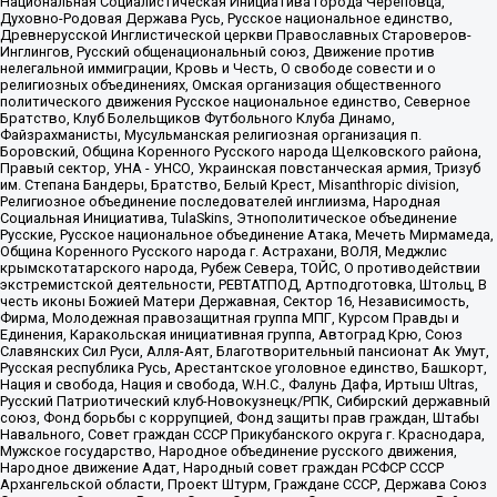
Национальная Социалистическая Инициатива города Череповца,
Духовно-Родовая Держава Русь, Русское национальное единство,
Древнерусской Инглистической церкви Православных Староверов-
Инглингов, Русский общенациональный союз, Движение против
нелегальной иммиграции, Кровь и Честь, О свободе совести и о
религиозных объединениях, Омская организация общественного
политического движения Русское национальное единство, Северное
Братство, Клуб Болельщиков Футбольного Клуба Динамо,
Файзрахманисты, Мусульманская религиозная организация п.
Боровский, Община Коренного Русского народа Щелковского района,
Правый сектор, УНА - УНСО, Украинская повстанческая армия, Тризуб
им. Степана Бандеры, Братство, Белый Крест, Misanthropic division,
Религиозное объединение последователей инглиизма, Народная
Социальная Инициатива, TulaSkins, Этнополитическое объединение
Русские, Русское национальное объединение Атака, Мечеть Мирмамеда,
Община Коренного Русского народа г. Астрахани, ВОЛЯ, Меджлис
крымскотатарского народа, Рубеж Севера, ТОЙС, О противодействии
экстремистской деятельности, РЕВТАТПОД, Артподготовка, Штольц, В
честь иконы Божией Матери Державная, Сектор 16, Независимость,
Фирма, Молодежная правозащитная группа МПГ, Курсом Правды и
Единения, Каракольская инициативная группа, Автоград Крю, Союз
Славянских Сил Руси, Алля-Аят, Благотворительный пансионат Ак Умут,
Русская республика Русь, Арестантское уголовное единство, Башкорт,
Нация и свобода, Нация и свобода, W.H.С., Фалунь Дафа, Иртыш Ultras,
Русский Патриотический клуб-Новокузнецк/РПК, Сибирский державный
союз, Фонд борьбы с коррупцией, Фонд защиты прав граждан, Штабы
Навального, Совет граждан СССР Прикубанского округа г. Краснодара,
Мужское государство, Народное объединение русского движения,
Народное движение Адат, Народный совет граждан РСФСР СССР
Архангельской области, Проект Штурм, Граждане СССР, Держава Союз