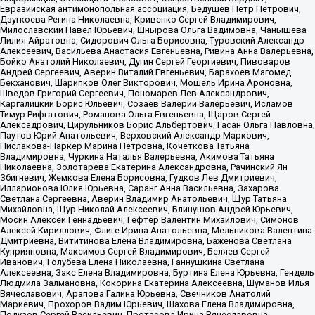
Евразийская антимонопольная ассоциация, Бедушев Петр Петрович,
Дзугкоева Регина Николаевна, Кривенко Сергей Владимирович,
Милославский Павел Юрьевич, Шнырова Ольга Вадимовна, Чанышева
Лилия Айратовна, Сидорович Ольга Борисовна, Туровский Александр
Алексеевич, Васильева Анастасия Евгеньевна, Ривина Анна Валерьевна,
Бойко Анатолий Николаевич, Дугин Сергей Георгиевич, Пивоваров
Андрей Сергеевич, Аверин Виталий Евгеньевич, Барахоев Магомед
Бекханович, Шарипков Олег Викторович, Мошель Ирина Ароновна,
Шведов Григорий Сергеевич, Пономарев Лев Александрович,
Каргалицкий Борис Юльевич, Созаев Валерий Валерьевич, Исламов
Тимур Рифгатович, Романова Ольга Евгеньевна, Щаров Сергей
Алексадрович, Цирульников Борис Альбертович, Гасан Ольга Павловна,
Паутов Юрий Анатольевич, Верховский Александр Маркович,
Пислакова-Паркер Марина Петровна, Кочеткова Татьяна
Владимировна, Чуркина Наталья Валерьевна, Акимова Татьяна
Николаевна, Золотарева Екатерина Александровна, Рачинский Ян
Збигневич, Жемкова Елена Борисовна, Гудков Лев Дмитриевич,
Илларионова Юлия Юрьевна, Саранг Анна Васильевна, Захарова
Светлана Сергеевна, Аверин Владимир Анатольевич, Щур Татьяна
Михайловна, Щур Николай Алексеевич, Блинушов Андрей Юрьевич,
Мосин Алексей Геннадьевич, Гефтер Валентин Михайлович, Симонов
Алексей Кириллович, Флиге Ирина Анатольевна, Мельникова Валентина
Дмитриевна, Вититинова Елена Владимировна, Баженова Светлана
Куприяновна, Максимов Сергей Владимирович, Беляев Сергей
Иванович, Голубева Елена Николаевна, Ганнушкина Светлана
Алексеевна, Закс Елена Владимировна, Буртина Елена Юрьевна, Гендель
Людмила Залмановна, Кокорина Екатерина Алексеевна, Шуманов Илья
Вячеславович, Арапова Галина Юрьевна, Свечников Анатолий
Мариевич, Прохоров Вадим Юрьевич, Шахова Елена Владимировна,
Подузов Сергей Васильевич, Протасова Ирина Вячеславовна,