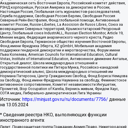
Академическая сеть Восточная Европа, Российский комитет действия,
РЭНД корпорейшн, Русская Америка за демократию в России,
Настоящая Россия, Глобальная сеть журналистов-расследователей,
Служба поддержки, Свободная Россия Берлин, Свободная Россия
Северный Рейн-Вестфалия, Фонд глобальной помощи, Антивоенный
комитет России, Russie-Libertes, La Asocicion de Rusos Libres, Союз за
возвращение Северных территорий, Крымскотатарский Ресурсный
Центр, Глобальный союз IndustriALL, Russian Election Monitor, Article 19,
Мнение медиа, Федерация анархического черного креста, Радио
Свободная Европа, Германское общество изучения Восточной Европы,
Фонд имени Фридриха Эберта, XZ gGmbH, Мобильная академия
поддержки гендерной демократии и миротворчества, Форум имени
Льва Копелева, American Councils for International Education, Cultural
Vistas, Institute of International Education, Антивоенное движение Антальи,
Открытый диалог, Школа международных отношений и
государственной политики им Питера Мунка, Российско-канадский
демократический альянс, Школа международных отношений им
Нормана Патерсона, Центр Гражданских Свобод, Фонд Бориса Немцова
за Свободу, Фонд имени Фридриха Науманна за свободу, Феминистское
антивоенное сопротивление, Комитет независимости Ингушетии,
Прометей, Stop Occupation of Karelia, Вернись живым, Фридом Хаус,
СОТА медиа, Либерально-демократическая Лига Украины
Источник:
https://minjust.gov.ru/ru/documents/7756/
данные
на
13.05.2024
* Сведения реестра НКО, выполняющих функции
иностранного агента:
Лилит, Правозащитная группа Гражданин.Армия.Право, Нижегородский