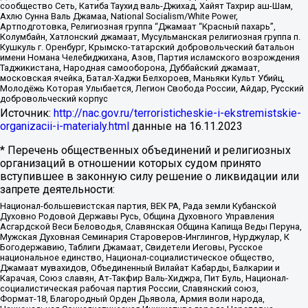
сообщество Сеть, Катиба Таухид валь-Джихад, Хайят Тахрир аш-Шам,
Ахлю Сунна Валь Джамаа, National Socialism/White Power,
Артподготовка, Религиозная группа “Джамаат “Красный пахарь”,
Колумбайн, Хатлонский джамаат, Мусульманская религиозная группа п.
Кушкуль г. Оренбург, Крымско-татарский добровольческий батальон
имени Номана Челебиджихана, Азов, Партия исламского возрождения
Таджикистана, Народная самооборона, Дуббайский джамаат,
московская ячейка, Батал-Хаджи Белхороев, Маньяки Культ Убийц,
Молодёжь Которая Улыбается, Легион Свобода России, Айдар, Русский
добровольческий корпус
Источник:
http://nac.gov.ru/terroristicheskie-i-ekstremistskie-
organizacii-i-materialy.html
данные на
16.11.2023
* Перечень общественных объединений и религиозных
организаций в отношении которых судом принято
вступившее в законную силу решение о ликвидации или
запрете деятельности:
Национал-большевистская партия, ВЕК РА, Рада земли Кубанской
Духовно Родовой Державы Русь, Община Духовного Управления
Асгардской Веси Беловодья, Славянская Община Капища Веды Перуна,
Мужская Духовная Семинария Староверов-Инглингов, Нурджулар, К
Богодержавию, Таблиги Джамаат, Свидетели Иеговы, Русское
национальное единство, Национал-социалистическое общество,
Джамаат мувахидов, Объединенный Вилайат Кабарды, Балкарии и
Карачая, Союз славян, Ат-Такфир Валь-Хиджра, Пит Буль, Национал-
социалистическая рабочая партия России, Славянский союз,
Формат-18, Благородный Орден Дьявола, Армия воли народа,