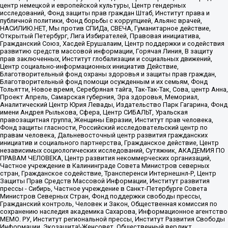
центр немецкой и европейской культуры, Центр гендерных
исследований, Фонд защиты прав граждан Штаб, Институт права и
публичной политики, Фонд борьбы с коррупцией, Альянс врачей,
НАСИЛИЮ.НЕТ, Мы против СПИДа, СВЕЧА, Гуманитарное действие,
Открытый Петербург, Лига Избирателей, Правовая инициатива,
Гражданский Союз, Хасдей Ерушалаим, Центр поддержки и содействия
развитию средств массовой информации, Горячая Линия, В защиту
прав заключенных, Институт глобализации и социальных движений,
Центр социально-информационных инициатив Действие,
Благотворительный фонд охраны здоровья и защиты прав граждан,
Благотворительный фонд помощи осужденным и их семьям, Фонд
Тольятти, Новое время, Серебряная тайга, Так-Так-Так, Сова, центр Анна,
Проект Апрель, Самарская губерния, Эра здоровья, Мемориал,
Аналитический Центр Юрия Левады, Издательство Парк Гагарина, Фонд
имени Андрея Рылькова, Сфера, Центр СИБАЛЬТ, Уральская
правозащитная группа, Женщины Евразии, Институт прав человека,
Фонд защиты гласности, Российский исследовательский центр по
правам человека, Дальневосточный центр развития гражданских
инициатив и социального партнерства, Гражданское действие, Центр
независимых социологических исследований, Сутяжник, АКАДЕМИЯ ПО
ПРАВАМ ЧЕЛОВЕКА, Центр развития некоммерческих организаций,
Частное учреждение в Калининграде Совета Министров северных
стран, Гражданское содействие, Трансперенси Интернешнл-Р, Центр
Защиты Прав Средств Массовой Информации, Институт развития
прессы - Сибирь, Частное учреждение в Санкт-Петербурге Совета
Министров Северных Стран, Фонд поддержки свободы прессы,
Гражданский контроль, Человек и Закон, Общественная комиссия по
сохранению наследия академика Сахарова, Информационное агентство
МЕМО. РУ, Институт региональной прессы, Институт Развития Свободы
Информации, Экозащита!-Женсовет, Общественный вердикт,