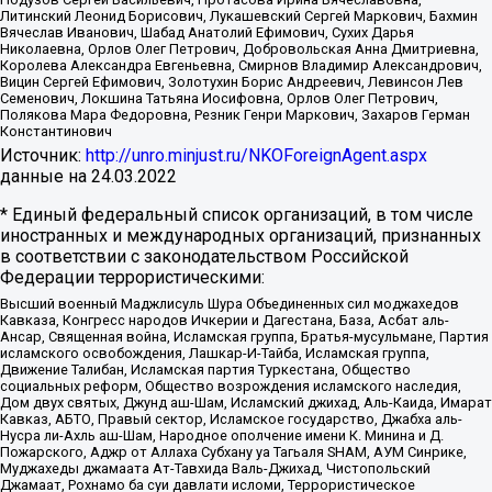
Литинский Леонид Борисович, Лукашевский Сергей Маркович, Бахмин
Вячеслав Иванович, Шабад Анатолий Ефимович, Сухих Дарья
Николаевна, Орлов Олег Петрович, Добровольская Анна Дмитриевна,
Королева Александра Евгеньевна, Смирнов Владимир Александрович,
Вицин Сергей Ефимович, Золотухин Борис Андреевич, Левинсон Лев
Семенович, Локшина Татьяна Иосифовна, Орлов Олег Петрович,
Полякова Мара Федоровна, Резник Генри Маркович, Захаров Герман
Константинович
Источник:
http://unro.minjust.ru/NKOForeignAgent.aspx
данные на
24.03.2022
* Единый федеральный список организаций, в том числе
иностранных и международных организаций, признанных
в соответствии с законодательством Российской
Федерации террористическими:
Высший военный Маджлисуль Шура Объединенных сил моджахедов
Кавказа, Конгресс народов Ичкерии и Дагестана, База, Асбат аль-
Ансар, Священная война, Исламская группа, Братья-мусульмане, Партия
исламского освобождения, Лашкар-И-Тайба, Исламская группа,
Движение Талибан, Исламская партия Туркестана, Общество
социальных реформ, Общество возрождения исламского наследия,
Дом двух святых, Джунд аш-Шам, Исламский джихад, Аль-Каида, Имарат
Кавказ, АБТО, Правый сектор, Исламское государство, Джабха аль-
Нусра ли-Ахль аш-Шам, Народное ополчение имени К. Минина и Д.
Пожарского, Аджр от Аллаха Субхану уа Тагьаля SHAM, АУМ Синрике,
Муджахеды джамаата Ат-Тавхида Валь-Джихад, Чистопольский
Джамаат, Рохнамо ба суи давлати исломи, Террористическое