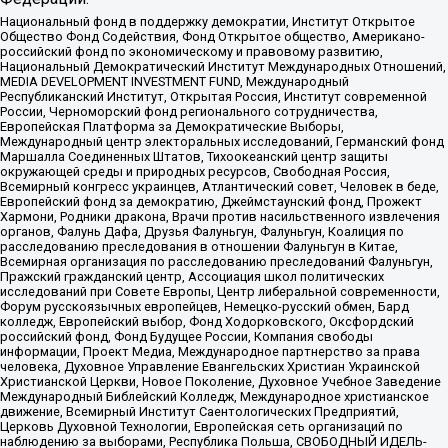
Национальный фонд в поддержку демократии, Институт Открытое
Общество Фонд Содействия, Фонд Открытое общество, Американо-
российский фонд по экономическому и правовому развитию,
Национальный Демократический Институт Международных Отношений,
MEDIA DEVELOPMENT INVESTMENT FUND, Международный
Республиканский Институт, Открытая Россия, Институт современной
России, Черноморский фонд регионального сотрудничества,
Европейская Платформа за Демократические Выборы,
Международный центр электоральных исследований, Германский фонд
Маршалла Соединенных Штатов, Тихоокеанский центр защиты
окружающей среды и природных ресурсов, Свободная Россия,
Всемирный конгресс украинцев, Атлантический совет, Человек в беде,
Европейский фонд за демократию, Джеймстаунский фонд, Прожект
Хармони, Родники дракона, Врачи против насильственного извлечения
органов, Фалунь Дафа, Друзья Фалуньгун, Фалуньгун, Коалиция по
расследованию преследования в отношении Фалуньгун в Китае,
Всемирная организация по расследованию преследований Фалуньгун,
Пражский гражданский центр, Ассоциация школ политических
исследований при Совете Европы, Центр либеральной современности,
Форум русскоязычных европейцев, Немецко-русский обмен, Бард
колледж, Европейский выбор, Фонд Ходорковского, Оксфордский
российский фонд, Фонд Будущее России, Компания свободы
информации, Проект Медиа, Международное партнерство за права
человека, Духовное Управление Евангельских Христиан Украинской
Христианской Церкви, Новое Поколение, Духовное Учебное Заведение
Международный Библейский Колледж, Международное христианское
движение, Всемирный Институт Саентологических Предприятий,
Церковь Духовной Технологии, Европейская сеть организаций по
наблюдению за выборами, Республика Польша, СВОБОДНЫЙ ИДЕЛЬ-