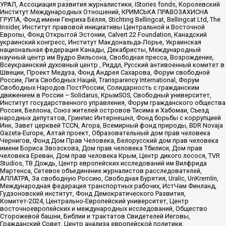
УРАЛ, Ассоциация развития журналистики, IStories fonds, Королевский
Институт Международных Отношений, КРИМСЬКА ПРАВОЗАХИСНА
ГРУПА, Фонд имени Генриха Бёлля, Stichting Bellingcat, Bellingcat Ltd, The
Insider, Институт правовой инициативы Центральной и Восточной
Европы, Фонд Открытой Эстонии, Calvert 22 Foundation, Канадский
украинский конгресс, Институт Макдональда-Лорье, Украинская
национальная федерация Канады, Декабристы, Международный
научный центр им Вудро Вильсона, Свободная пресса, Возрождение,
Всеукраинский духовный центр , Риддл, Русский антивоенный комитет в
Швеции, Проект Медуза, Фонд Андрея Сахарова, Форум свободной
России, Лига Свободных Наций, Transparеncy International, Форум
Свободных Народов ПостРоссии, Солидарность с гражданским
движением в России – Solidarus, КрымSOS, Свободный университет,
Институт государственного управления, Форум гражданского общества
Россия, Беллона, Союз жителей островов Тисима и Хабомаи, Съезд
народных депутатов, Гринпис Интернешнл, Фонд борьбы с коррупцией
Инк, Завет церквей TCCN, Агора, Всемирный фонд природы, BDR Novaja
Gazeta-Europe, Алтай проект, Образовательный дом прав человека
Чернигов, Фонд Дом Прав Человека, Белорусский дом прав человека
имени Бориса Звозскова, Дом прав человека Тбилиси, Дом прав
человека Ереван, Дом прав человека Крым, Центр дикого лосося, TVR
Studios, ТВ Дождь, Центр европейских исследований им Вилфрида
Мартенса, Сетевое объединение журналистов расследователей,
АЛЛАТРА, За свободную Россию, Свободная Бурятия, Uralic, UnKremlin,
Международная федерация транспортных рабочих, ИстЧам Финланд,
Гудзоновский институт, Фонд Демократического Развития,
Комитет-2024, Центрально-Европейский университет, Центр
восточноевропейских и международных исследований, Общество
Сторожевой башни, Библии и трактатов Свидетелей Иеговы,
Гражданский Совет, Центр анализа европейской политики,