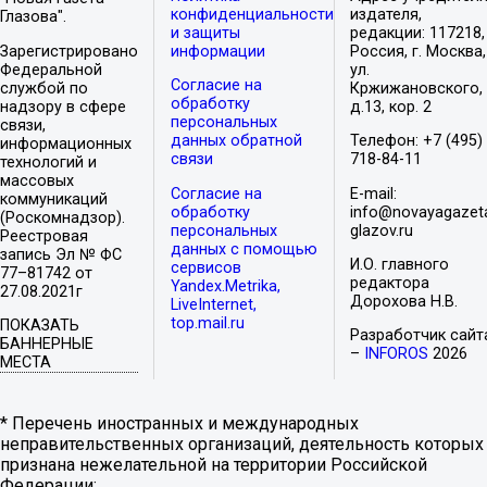
конфиденциальности
издателя,
Глазова".
и защиты
редакции: 117218,
Зарегистрировано
информации
Россия, г. Москва,
Федеральной
ул.
Согласие на
службой по
Кржижановского,
обработку
надзору в сфере
д.13, кор. 2
персональных
связи,
данных обратной
Телефон: +7 (495)
информационных
связи
718-84-11
технологий и
массовых
Согласие на
E-mail:
коммуникаций
обработку
info@novayagazet
(Роскомнадзор).
персональных
glazov.ru
Реестровая
данных с помощью
запись Эл № ФС
И.О. главного
сервисов
77–81742 от
редактора
Yandex.Metrika,
27.08.2021г
Дорохова Н.В.
LiveInternet,
top.mail.ru
ПОКАЗАТЬ
Разработчик сайт
БАННЕРНЫЕ
–
INFOROS
2026
МЕСТА
* Перечень иностранных и международных
неправительственных организаций, деятельность которых
признана нежелательной на территории Российской
Федерации: