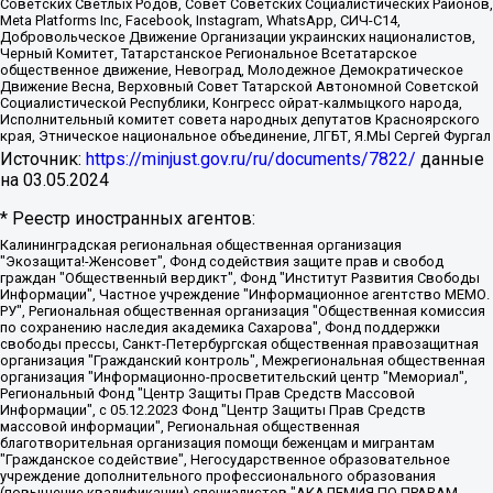
Советских Светлых Родов, Совет Советских Социалистических Районов,
Meta Platforms Inc, Facebook, Instagram, WhatsApp, СИЧ-С14,
Добровольческое Движение Организации украинских националистов,
Черный Комитет, Татарстанское Региональное Всетатарское
общественное движение, Невоград, Молодежное Демократическое
Движение Весна, Верховный Совет Татарской Автономной Советской
Социалистической Республики, Конгресс ойрат-калмыцкого народа,
Исполнительный комитет совета народных депутатов Красноярского
края, Этническое национальное объединение, ЛГБТ, Я.МЫ Сергей Фургал
Источник:
https://minjust.gov.ru/ru/documents/7822/
данные
на
03.05.2024
* Реестр иностранных агентов:
Калининградская региональная общественная организация "Экозащита!-Женсовет", Фонд содействия защите прав и свобод граждан "Общественный вердикт", Фонд "Институт Развития Свободы Информации", Частное учреждение "Информационное агентство МЕМО. РУ", Региональная общественная организация "Общественная комиссия по сохранению наследия академика Сахарова", Фонд поддержки свободы прессы, Санкт-Петербургская общественная правозащитная организация "Гражданский контроль", Межрегиональная общественная организация "Информационно-просветительский центр "Мемориал", Региональный Фонд "Центр Защиты Прав Средств Массовой Информации", с 05.12.2023 Фонд "Центр Защиты Прав Средств массовой информации", Региональная общественная благотворительная организация помощи беженцам и мигрантам "Гражданское содействие", Негосударственное образовательное учреждение дополнительного профессионального образования (повышение квалификации) специалистов "АКАДЕМИЯ ПО ПРАВАМ ЧЕЛОВЕКА", Свердловская региональная общественная организация "Сутяжник", Автономная некоммерческая организация "Центр независимых социологических исследований", Союз общественных объединений "Российский исследовательский центр по правам человека", Региональное общественное учреждение научно-информационный центр "МЕМОРИАЛ", Некоммерческая организация "Фонд защиты гласности", Автономная некоммерческая организация "Институт прав человека", Городская общественная организация "Екатеринбургское общество "МЕМОРИАЛ", Городская общественная организация "Рязанское историко-просветительское и правозащитное общество "Мемориал" (Рязанский Мемориал), Челябинский региональный орган общественной самодеятельности – женское общественное объединение "Женщины Евразии", Челябинский региональный орган общественной самодеятельности "Уральская правозащитная группа", Фонд содействия защите здоровья и социальной справедливости имени Андрея Рылькова, Автономная Некоммерческая Организация "Аналитический Центр Юрия Левады", Автономная некоммерческая организация социальной поддержки населения "Проект Апрель", Региональная общественная организация помощи женщинам и детям, находящимся в кризисной ситуации "Информационно-методический центр "Анна", Фонд содействия развитию массовых коммуникаций и правовому просвещению "Так-так-Так", Фонд содействия устойчивому развитию "Серебряная тайга", Свердловский региональный общественный фонд социальных проектов "Новое время", "Idel.Реалии", Кавказ.Реалии, Крым.Реалии, Телеканал Настоящее Время, Татаро-башкирская служба Радио Свобода (Azatliq Radiosi), Радио Свободная Европа/Радио Свобода (PCE/PC), "Сибирь.Реалии", "Фактограф", Благотворительный фонд помощи осужденным и их семьям, Автономная некоммерческая организация "Институт глобализации и социальных движений", Фонд "В защиту прав заключенных", Частное учреждение "Центр поддержки и содействия развитию средств массовой информации", Пензенский региональный общественный благотворительный фонд "Гражданский союз", "Север.Реалии", Некоммерческая организация Фонд "Правовая инициатива", Общество с ограниченной ответственностью "Радио Свободная Европа/Радио Свобода", Чешское информационное агентство "MEDIUM-ORIENT", Красноярская региональная общественная организация "Мы против СПИДа", Камалягин Денис Николаевич, Маркелов Сергей Евгеньевич, Пономарев Лев Александрович, Савицкая Людмила Алексеевна, Автономная некоммерческая организация "Центр по работе с проблемой насилия "НАСИЛИЮ.НЕТ", Межрегиональный профессиональный союз работников здравоохранения "Альянс врачей", Юридическое лицо, зарегистрированное в Латвийской Республике, SIA "Medusa Project" (регистрационный номер 40103797863, дата регистрации 10.06.2014), Некоммерческая организация "Фонд по борьбе с коррупцией", Автономная некоммерческая организация "Институт права и публичной политики", Баданин Роман Сергеевич, Гликин Максим Александрович, Железнова Мария Михайловна, Лукьянова Юлия Сергеевна, Маетная Елизавета Витальевна, Маняхин Петр Борисович, Чуракова Ольга Владимировна, Ярош Юлия Петровна, Юридическое лицо "The Insider SIA", зарегистрированное в Риге, Латвийская Республика (дата регистрации 26.06.2015), являющееся администратором доменного имени интернет-издания "The Insider SIA", https://theins.ru, Постернак Алексей Евгеньевич, Рубин Михаил Аркадьевич, Анин Роман Александрович, Юридическое лицо Istories fonds, зарегистрированное в Латвийской Республике (регистрационный номер 50008295751, дата регистрации 24.02.2020), Великовский Дмитрий Александрович, Долинина Ирина Николаевна, Мароховская Алеся Алексеевна, Шлейнов Роман Юрьевич, Шмагун Олеся Валентиновна, Общество с ограниченной ответственностью "Альтаир 2021", Общество с ограниченной ответственностью "Вега 2021", Общество с ограниченной ответственностью "Главный редактор 2021", Общество с ограниченной ответственностью "Ромашки монолит", Важенков Артем Валерьевич, Ивановская областная общественная организация "Центр гендерных исследований", Гурман Юрий Альбертович, Медиапроект "ОВД-Инфо", Егоров Владимир Владимирович, Жилинский Владимир Александрович, Общество с ограниченной ответственностью "ЗП", Иванова София Юрьевна, Карезина Инна Павловна, Кильтау Екатерина Викторовна, Петров Алексей Викторович, Пискунов Сергей Евгеньевич, Смирнов Сергей Сергеевич, Тихонов Михаил Сергеевич, Общество с ограниченной ответственностью "ЖУРНАЛИСТ-ИНОСТРАННЫЙ АГЕНТ", Арапова Галина Юрьевна, Вольтская Татьяна Анатольевна, Американская компания "Mason G.E.S. Anonymous Foundation" (США), являющаяся владельцем интернет-издания https://mnews.world/, Компания "Stichting Bellingcat", зарегистрированная в Нидерландах (дата регистрации 11.07.2018), Захаров Андрей Вячеславович, Клепиковская Екатерина Дмитриевна, Общество с ограниченной ответственностью "МЕМО", Перл Роман Александрович, Симонов Евгений Алексеевич, Соловьева Елена Анатольевна, Сотников Даниил Владимирович, Сурначева Елизавета Дмитриевна, Автономная некоммерческая организация по защите прав человека и информированию населения "Якутия – Наше Мнение", Общество с ограниченной ответственностью "Москоу диджитал медиа", с 26.01.2023 Общество с ограниченной ответственностью "Чайка Белые сады", Ветошкина Валерия Валерьевна, Заговора Максим Александрович, Межрегиональное общественное движение "Российская ЛГБТ - сеть", Оленичев Максим Владимирович, Павлов Иван Юрьевич, Скворцова Елена Сергеевна, Общество с ограниченной ответственностью "Как бы инагент", Кочетков Игорь Викторович, Общество с ограниченной ответственностью "Честные выборы", Еланчик Олег Александрович, Общество с ограниченной ответственностью "Нобелевский призыв", Гималова Регина Эмилевна, Григорьев Андрей Валерьевич, Григорьева Алина Александровна, Ассоциация по содействию защите прав призывников, альтернативнослужащих и военнослужащих "Правозащитная группа "Гражданин.Армия.Право", Хисамова Регина Фаритовна, Автономная некоммерческая организация по реализации социально-правовых программ "Лилит", Дальневосточное общественное движение "Маяк", Санкт-Петербургская ЛГБТ-инициативная группа "Выход", Инициативная группа ЛГБТ+ "Реверс", Алексеев Андрей Викторович, Бекбулатова Таисия Львовна, Беляев Иван Михайлович, Владыкина Елена Сергеевна, Гельман Марат Александрович, Никульшина Вероника Юрьевна, Толоконникова Надежда Андреевна, Шендерович Виктор Анатольевич, Общество с ограниченной ответственностью "Данное сообщение", Общество с ограниченной ответственностью Издательский дом "Новая глава", Айнбиндер Александра Александровна, Московский комьюнити-центр для ЛГБТ+инициатив, Благотворительный фонд развития филантропии, Deutsche Welle (Германия, Kurt-Schumacher-Strasse 3, 53113 Bonn), Борзунова Мария Михайловна, Воробьев Виктор Викторович, Голубева Анна Львовна, Константинова Алла Михайловна, Малкова Ирина Владимировна, Мурадов Мурад Абдулгалимович, Осетинская Елизавета Николаевна, Понасенков Евгений Николаевич, Ганапольский Матвей Юрьевич, Киселев Евгений Алексеевич, Борухович Ирина Григорьевна, Дремин Иван Тимофеевич, Дубровский Дмитрий Викторович, Красноярская региональная общественная организация поддержки и развития альтернативных образовательных технологий и межкультурных коммуникаций "ИНТЕРРА", Маяковская Екатерина Алексеевна, Фейгин Марк Захарович, Филимонов Андрей Викторович, Дзугкоева Регина Николаевна, Доброхотов Роман Александрович, Дудь Юрий Александрович, Елкин Сергей Владимирович, Кругликов Кирилл Игоревич, Сабунаева Мария Леонидовна, Семенов Алексей Владимирович, Шаинян Карен Багратович, Шульман Екатерина Михайловна, Асафьев Артур Валерьевич, Вахштайн Виктор Семенович, Венедиктов Алексей Алексеевич, Лушникова Екатерина Евгеньевна, Волков Леонид Михайлович, Невзоров Александр Глебович, Пархоменко Сергей Борисович, Сироткин Ярослав Николаевич, Кара-Мурза Владимир Владимирович, Баранова Наталья Владимировна, Гозман Леонид Яковлевич, Кагарлицкий Борис Юльевич, Климарев Михаил Валерьевич, Милов Владимир Станиславович, Автономная некоммерческая организация Краснодарский центр современного искусства "Типография", Моргенштерн Алишер Тагирович, Соболь Любовь Эдуардовна, Общество с ограниченной ответственностью "ЛИЗА НОРМ", Каспаров Гарри Кимович, Ходорковский Михаил Борисович, Общество с ограниченной ответственностью "Апрельские тезисы", Данилович Ирина Брониславовна, Кашин Олег Владимирович, Петров Николай Владимирович, Пивоваров Алексей Владимирович, Соколов Михаил Владимирович, Цветкова Юлия Владимировна, Чичваркин Евгений Александрович, Комитет против пыток/Команда против пыток, Общество с ограниченной ответственностью "Первый научный", Общество с ограниченной ответственностью "Вертолет и ко", Белоцерковская Вероника Борисовна, Кац Максим Евгеньевич, Лазарева Татьяна Юрьевна, Шаведдинов Руслан Табризович, Яшин Илья Валерьевич, Общество с ограниченной ответственностью "Иноагент ААВ", Алешковский Дмитрий Петрович, Альбац Евгения Марковна, Быков Дмитрий Львович, Галямина Юлия Евгеньевна, Лойко Сергей Леонидович, Мартынов Кирилл Константинович, Медведев Сергей Александрович, Крашенинников Федор Геннадиевич, Гордеева Катерина Вл