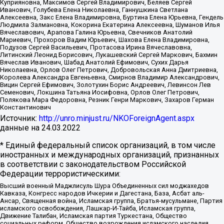
Куприяновна, Максимов Сергей Владимирович, Беляев Сергей
Иванович, Голубева Елена Николаевна, Ганнушкина Светлана
Алексеевна, Закс Елена Владимировна, Буртина Елена Юрьевна, Гендель
Людмила Залмановна, Кокорина Екатерина Алексеевна, Шуманов Илья
Вячеславович, Арапова Галина Юрьевна, Свечников Анатолий
Мариевич, Прохоров Вадим Юрьевич, Шахова Елена Владимировна,
Подузов Сергей Васильевич, Протасова Ирина Вячеславовна,
Литинский Леонид Борисович, Лукашевский Сергей Маркович, Бахмин
Вячеслав Иванович, Шабад Анатолий Ефимович, Сухих Дарья
Николаевна, Орлов Олег Петрович, Добровольская Анна Дмитриевна,
Королева Александра Евгеньевна, Смирнов Владимир Александрович,
Вицин Сергей Ефимович, Золотухин Борис Андреевич, Левинсон Лев
Семенович, Локшина Татьяна Иосифовна, Орлов Олег Петрович,
Полякова Мара Федоровна, Резник Генри Маркович, Захаров Герман
Константинович
Источник:
http://unro.minjust.ru/NKOForeignAgent.aspx
данные на
24.03.2022
* Единый федеральный список организаций, в том числе
иностранных и международных организаций, признанных
в соответствии с законодательством Российской
Федерации террористическими:
Высший военный Маджлисуль Шура Объединенных сил моджахедов
Кавказа, Конгресс народов Ичкерии и Дагестана, База, Асбат аль-
Ансар, Священная война, Исламская группа, Братья-мусульмане, Партия
исламского освобождения, Лашкар-И-Тайба, Исламская группа,
Движение Талибан, Исламская партия Туркестана, Общество
социальных реформ, Общество возрождения исламского наследия,