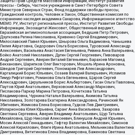
Защиты Прав Средств Массовой Информации, Институт развития
прессы - Сибирь, Частное учреждение в Санкт-Петербурге Совета
Министров Северных Стран, Фонд поддержки свободы прессы,
Гражданский контроль, Человек и Закон, Общественная комиссия по
сохранению наследия академика Сахарова, Информационное агентство
МЕМО. РУ, Институт региональной прессы, Институт Развития Свободы
Информации, Экозащита!-Женсовет, Общественный вердикт,
Евразийская антимонопольная ассоциация, Бедушев Петр Петрович,
Дзугкоева Регина Николаевна, Кривенко Сергей Владимирович,
Милославский Павел Юрьевич, Шнырова Ольга Вадимовна, Чанышева
Лилия Айратовна, Сидорович Ольга Борисовна, Туровский Александр
Алексеевич, Васильева Анастасия Евгеньевна, Ривина Анна Валерьевна,
Бойко Анатолий Николаевич, Дугин Сергей Георгиевич, Пивоваров
Андрей Сергеевич, Аверин Виталий Евгеньевич, Барахоев Магомед
Бекханович, Шарипков Олег Викторович, Мошель Ирина Ароновна,
Шведов Григорий Сергеевич, Пономарев Лев Александрович,
Каргалицкий Борис Юльевич, Созаев Валерий Валерьевич, Исламов
Тимур Рифгатович, Романова Ольга Евгеньевна, Щаров Сергей
Алексадрович, Цирульников Борис Альбертович, Гасан Ольга Павловна,
Паутов Юрий Анатольевич, Верховский Александр Маркович,
Пислакова-Паркер Марина Петровна, Кочеткова Татьяна
Владимировна, Чуркина Наталья Валерьевна, Акимова Татьяна
Николаевна, Золотарева Екатерина Александровна, Рачинский Ян
Збигневич, Жемкова Елена Борисовна, Гудков Лев Дмитриевич,
Илларионова Юлия Юрьевна, Саранг Анна Васильевна, Захарова
Светлана Сергеевна, Аверин Владимир Анатольевич, Щур Татьяна
Михайловна, Щур Николай Алексеевич, Блинушов Андрей Юрьевич,
Мосин Алексей Геннадьевич, Гефтер Валентин Михайлович, Симонов
Алексей Кириллович, Флиге Ирина Анатольевна, Мельникова Валентина
Дмитриевна, Вититинова Елена Владимировна, Баженова Светлана