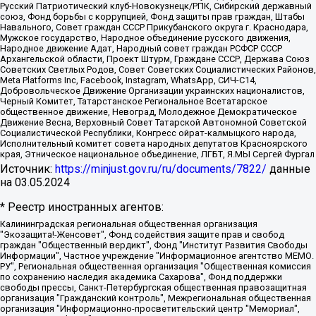
Русский Патриотический клуб-Новокузнецк/РПК, Сибирский державный
союз, Фонд борьбы с коррупцией, Фонд защиты прав граждан, Штабы
Навального, Совет граждан СССР Прикубанского округа г. Краснодара,
Мужское государство, Народное объединение русского движения,
Народное движение Адат, Народный совет граждан РСФСР СССР
Архангельской области, Проект Штурм, Граждане СССР, Держава Союз
Советских Светлых Родов, Совет Советских Социалистических Районов,
Meta Platforms Inc, Facebook, Instagram, WhatsApp, СИЧ-С14,
Добровольческое Движение Организации украинских националистов,
Черный Комитет, Татарстанское Региональное Всетатарское
общественное движение, Невоград, Молодежное Демократическое
Движение Весна, Верховный Совет Татарской Автономной Советской
Социалистической Республики, Конгресс ойрат-калмыцкого народа,
Исполнительный комитет совета народных депутатов Красноярского
края, Этническое национальное объединение, ЛГБТ, Я.МЫ Сергей Фургал
Источник:
https://minjust.gov.ru/ru/documents/7822/
данные
на
03.05.2024
* Реестр иностранных агентов:
Калининградская региональная общественная организация "Экозащита!-Женсовет", Фонд содействия защите прав и свобод граждан "Общественный вердикт", Фонд "Институт Развития Свободы Информации", Частное учреждение "Информационное агентство МЕМО. РУ", Региональная общественная организация "Общественная комиссия по сохранению наследия академика Сахарова", Фонд поддержки свободы прессы, Санкт-Петербургская общественная правозащитная организация "Гражданский контроль", Межрегиональная общественная организация "Информационно-просветительский центр "Мемориал", Региональный Фонд "Центр Защиты Прав Средств Массовой Информации", с 05.12.2023 Фонд "Центр Защиты Прав Средств массовой информации", Региональная общественная благотворительная организация помощи беженцам и мигрантам "Гражданское содействие", Негосударственное образовательное учреждение дополнительного профессионального образования (повышение квалификации) специалистов "АКАДЕМИЯ ПО ПРАВАМ ЧЕЛОВЕКА", Свердловская региональная общественная организация "Сутяжник", Автономная некоммерческая организация "Центр независимых социологических исследований", Союз общественных объединений "Российский исследовательский центр по правам человека", Региональное общественное учреждение научно-информационный центр "МЕМОРИАЛ", Некоммерческая организация "Фонд защиты гласности", Автономная некоммерческая организация "Институт прав человека", Городская общественная организация "Екатеринбургское общество "МЕМОРИАЛ", Городская общественная организация "Рязанское историко-просветительское и правозащитное общество "Мемориал" (Рязанский Мемориал), Челябинский региональный орган общественной самодеятельности – женское общественное объединение "Женщины Евразии", Челябинский региональный орган общественной самодеятельности "Уральская правозащитная группа", Фонд содействия защите здоровья и социальной справедливости имени Андрея Рылькова, Автономная Некоммерческая Организация "Аналитический Центр Юрия Левады", Автономная некоммерческая организация социальной поддержки населения "Проект Апрель", Региональная общественная организация помощи женщинам и детям, находящимся в кризисной ситуации "Информационно-методический центр "Анна", Фонд содействия развитию массовых коммуникаций и правовому просвещению "Так-так-Так", Фонд содействия устойчивому развитию "Серебряная тайга", Свердловский региональный общественный фонд социальных проектов "Новое время", "Idel.Реалии", Кавказ.Реалии, Крым.Реалии, Телеканал Настоящее Время, Татаро-башкирская служба Радио Свобода (Azatliq Radiosi), Радио Свободная Европа/Радио Свобода (PCE/PC), "Сибирь.Реалии", "Фактограф", Благотворительный фонд помощи осужденным и их семьям, Автономная некоммерческая организация "Институт глобализации и социальных движений", Фонд "В защиту прав заключенных", Частное учреждение "Центр поддержки и содействия развитию средств массовой информации", Пензенский региональный общественный благотворительный фонд "Гражданский союз", "Север.Реалии", Некоммерческая организация Фонд "Правовая инициатива", Общество с ограниченной ответственностью "Радио Свободная Европа/Радио Свобода", Чешское информационное агентство "MEDIUM-ORIENT", Красноярская региональная общественная организация "Мы против СПИДа", Камалягин Денис Николаевич, Маркелов Сергей Евгеньевич, Пономарев Лев Александрович, Савицкая Людмила Алексеевна, Автономная некоммерческая организация "Центр по работе с проблемой насилия "НАСИЛИЮ.НЕТ", Межрегиональный профессиональный союз работников здравоохранения "Альянс врачей", Юридическое лицо, зарегистрированное в Латвийской Республике, SIA "Medusa Project" (регистрационный номер 40103797863, дата регистрации 10.06.2014), Некоммерческая организация "Фонд по борьбе с коррупцией", Автономная некоммерческая организация "Институт права и публичной политики", Баданин Роман Сергеевич, Гликин Максим Александрович, Железнова Мария Михайловна, Лукьянова Юлия Сергеевна, Маетная Елизавета Витальевна, Маняхин Петр Борисович, Чуракова Ольга Владимировна, Ярош Юлия Петровна, Юридическое лицо "The Insider SIA", зарегистрированное в Риге, Латвийская Республика (дата регистрации 26.06.2015), являющееся администратором доменного имени интернет-издания "The Insider SIA", https://theins.ru, Постернак Алексей Евгеньевич, Рубин Михаил Аркадьевич, Анин Роман Александрович, Юридическое лицо Istories fonds, зарегистрированное в Латвийской Республике (регистрационный номер 50008295751, дата регистрации 24.02.2020), Великовский Дмитрий Александрович, Долинина Ирина Николаевна, Мароховская Алеся Алексеевна, Шлейнов Роман Юрьевич, Шмагун Олеся Валентиновна, Общество с ограниченной ответственностью "Альтаир 2021", Общество с ограниченной ответственностью "Вега 2021", Общество с ограниченной ответственностью "Главный редактор 2021", Общество с ограниченной ответственностью "Ромашки монолит", Важенков Артем Валерьевич, Ивановская областная общественная организация "Центр гендерных исследований", Гурман Юрий Альбертович, Медиапроект "ОВД-Инфо", Егоров Владимир Владимирович, Жилинский Владимир Александрович, Общество с ограниченной ответственностью "ЗП", Иванова София Юрьевна, Карезина Инна Павловна, Кильтау Екатерина Викторовна, Петров Алексей Викторович, Пискунов Сергей Евгеньевич, Смирнов Сергей Сергеевич, Тихонов Михаил Сергеевич, Общество с ограниченной ответственностью "ЖУРНАЛИСТ-ИНОСТРАННЫЙ АГЕНТ", Арапова Галина Юрьевна, Вольтская Татьяна Анатольевна, Американская компания "Mason G.E.S. Anonymous Foundation" (США), являющаяся владельцем интернет-издания https://mnews.world/, Компания "Stichting Bellingcat", зарегистрированная в Нидерландах (дата регистрации 11.07.2018), Захаров Андрей Вячеславович, Клепиковская Екатерина Дмитриевна, Общество с ограниченной ответственностью "МЕМО", Перл Роман Александрович, Симонов Евгений Алексеевич, Соловьева Елена Анатольевна, Сотников Даниил Владимирович, Сурначева Елизавета Дмитриевна, Автономная некоммерческая организация по защите прав человека и информированию населения "Якутия – Наше Мнение", Общество с ограниченной ответственностью "Москоу диджитал медиа", с 26.01.2023 Общество с ограниченной ответственностью "Чайка Белые сады", Ветошкина Валерия Валерьевна, Заговора Максим Александрович, Межрегиональное общественное движение "Российская ЛГБТ - сеть", Оленичев Максим Владимирович, Павлов Иван Юрьевич, Скворцова Елена Сергеевна, Общество с ограниченной ответственностью "Как бы инагент", Кочетков Игорь Викторович, Общество с ограниченной ответственностью "Честные выборы", Еланчик Олег Александрович, Общество с ограниченной ответственностью "Нобелевский призыв", Гималова Регина Эмилевна, Григорьев Андрей Валерьевич, Григорьева Алина Александровна, Ассоциация по содействию защите прав призывников, альтернативнослужащих и военнослужащих "Правозащитная группа "Гражданин.Армия.Право", Хисамова Регина Фаритовна, Автономная некоммерческая организация по реализации социально-правовых программ "Лилит", Дальневосточное общественное движение "Маяк", Санкт-Петербургская ЛГБТ-инициативная группа "Выход", Инициативная группа ЛГБТ+ "Реверс", Алексеев Андрей Викторович, Бекбулатова Таисия Львовна, Беляев Иван Михайлович, Владыкина Елена Сергеевна, Гельман Марат Александрович, Никульшина Вероника Юрьевна, Толоконникова Надежда Андреевна, Шендерович Виктор Анатольевич, Общество с ограниченной ответственностью "Данное сообщение", Общество с ограниченной ответственностью Издательский дом "Новая глава", Айнбиндер Александра Александровна, Московский комьюнити-центр для ЛГБТ+инициатив, Благотворительный фонд развития филантропии, Deutsche Welle (Германия, Kurt-Schumacher-Strasse 3, 53113 Bonn), Борзунова Мария Михайловна, Воробьев Виктор Викторович, Голубева Анна Львовна, Константинова Алла Михайловна, Малкова Ирина Владимировна, Мурадов Мурад Абдулгалимович, Осетинская Елизавета Николаевна, Понасенков Евгений Николаевич, Ганапольский Матвей Юрьевич, Киселев Евгений Алексеевич, Борухович Ирина Григорьевна, Дремин Иван Тимофеевич, Дубровский Дмитрий Викторович, Красноярская региональная общественная организация поддержки и развития альтернативных образовательных технологий и межкультурных коммуникаций "ИНТЕРРА", Маяковская Екатерина Алексеевна, Фейгин Марк Захарович, Филимонов Андрей Викторович, Дзугкоева Регина Николаевна, Доброхотов Роман Александрович, Дудь Юрий Александрович, Елкин Сергей Владимирович, Кругликов Кирилл Игоревич, Сабунаева Мария Леонидовна, Семенов Алексей Владимирович, Шаинян Карен Багратович, Шульман Екатерина Михайловна, Асафьев Артур Валерьевич, Вахштайн Виктор Семенович, Венедиктов Алексей Алексеевич, Лушникова Екатерина Евгеньевна, Волков Леонид Михайлович, Невзоров Александр Глебович, Пархоменко Сергей Борисович, Сироткин Ярослав Николаевич, Кара-Мурза Владимир Владимирович, Баранова Наталья Владимировна, Гозман Леонид Яковлевич, Кагарлицкий Борис Юльевич, Климарев Михаил Валерьевич, Милов Владимир Станиславович, Автономная некоммерческая организация Краснодарский центр современного искусства "Типография", Моргенштерн Алишер Тагирович, Соболь Любовь Эдуардовна, Общество с ограниченной ответственностью "ЛИЗА НОРМ", Каспаров Гарри Кимович, Ходорковский Михаил Борисович, Общество с ограниченной ответственностью "Апрельские тезисы", Данилович Ирина Брониславовна, Кашин Олег Владимирович, Петров Николай Владимирович, Пивоваров Алексей Владимирович, Соколов Михаил Владимирович, Цветкова Юлия Владимировна, Чичваркин Евгений Александрович, Комитет против пыток/Команда против пыток, Общество с ограниченной ответственностью "Первый научный", Общество с ограниченной ответственностью "Вертолет и ко", Белоцерковская Вероника Борисовна, Кац Максим Евгеньевич, Лазарева Татьяна Юрьевна, Шаведдинов Руслан Табризович, Яшин Илья Валерьевич, Общество с ограниченной ответственностью "Иноагент ААВ", Алешковский Дмитрий Петрович, Альбац Евгения Марковна, Быков Дмитрий Львович, Галямина Юлия Евгеньевна, Лойко Сергей Леонидович, Мартынов Кирилл Константинович, Медведев Сергей Александрович, Крашенинников Федор Геннадиевич, Гордеева Катерина Вл