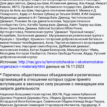
Дом двух святых, Джунд аш-Шам, Исламский джихад, Аль-Каида, Имарат
Кавказ, АБТО, Правый сектор, Исламское государство, Джабха аль-
Нусра ли-Ахль аш-Шам, Народное ополчение имени К. Минина и Д.
Пожарского, Аджр от Аллаха Субхану уа Тагьаля SHAM, АУМ Синрике,
Муджахеды джамаата Ат-Тавхида Валь-Джихад, Чистопольский
Джамаат, Рохнамо ба суи давлати исломи, Террористическое
сообщество Сеть, Катиба Таухид валь-Джихад, Хайят Тахрир аш-Шам,
Ахлю Сунна Валь Джамаа, National Socialism/White Power,
Артподготовка, Религиозная группа “Джамаат “Красный пахарь”,
Колумбайн, Хатлонский джамаат, Мусульманская религиозная группа п.
Кушкуль г. Оренбург, Крымско-татарский добровольческий батальон
имени Номана Челебиджихана, Азов, Партия исламского возрождения
Таджикистана, Народная самооборона, Дуббайский джамаат,
московская ячейка, Батал-Хаджи Белхороев, Маньяки Культ Убийц,
Молодёжь Которая Улыбается, Легион Свобода России, Айдар, Русский
добровольческий корпус
Источник:
http://nac.gov.ru/terroristicheskie-i-ekstremistskie-
organizacii-i-materialy.html
данные на
16.11.2023
* Перечень общественных объединений и религиозных
организаций в отношении которых судом принято
вступившее в законную силу решение о ликвидации или
запрете деятельности:
Национал-большевистская партия, ВЕК РА, Рада земли Кубанской
Духовно Родовой Державы Русь, Община Духовного Управления
Асгардской Веси Беловодья, Славянская Община Капища Веды Перуна,
Мужская Духовная Семинария Староверов-Инглингов, Нурджулар, К