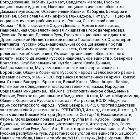
Богодержавию, Таблиги Джамаат, Свидетели Иеговы, Русское
национальное единство, Национал-социалистическое общество,
Джамаат мувахидов, Объединенный Вилайат Кабарды, Балкарии и
Карачая, Союз славян, Ат-Такфир Валь-Хиджра, Пит Буль, Национал-
социалистическая рабочая партия России, Славянский союз,
Формат-18, Благородный Орден Дьявола, Армия воли народа,
Национальная Социалистическая Инициатива города Череповца,
Духовно-Родовая Держава Русь, Русское национальное единство,
Древнерусской Инглистической церкви Православных Староверов-
Инглингов, Русский общенациональный союз, Движение против
нелегальной иммиграции, Кровь и Честь, О свободе совести и о
религиозных объединениях, Омская организация общественного
политического движения Русское национальное единство, Северное
Братство, Клуб Болельщиков Футбольного Клуба Динамо,
Файзрахманисты, Мусульманская религиозная организация п.
Боровский, Община Коренного Русского народа Щелковского района,
Правый сектор, УНА - УНСО, Украинская повстанческая армия, Тризуб
им. Степана Бандеры, Братство, Белый Крест, Misanthropic division,
Религиозное объединение последователей инглиизма, Народная
Социальная Инициатива, TulaSkins, Этнополитическое объединение
Русские, Русское национальное объединение Атака, Мечеть Мирмамеда,
Община Коренного Русского народа г. Астрахани, ВОЛЯ, Меджлис
крымскотатарского народа, Рубеж Севера, ТОЙС, О противодействии
экстремистской деятельности, РЕВТАТПОД, Артподготовка, Штольц, В
честь иконы Божией Матери Державная, Сектор 16, Независимость,
Фирма, Молодежная правозащитная группа МПГ, Курсом Правды и
Единения, Каракольская инициативная группа, Автоград Крю, Союз
Славянских Сил Руси, Алля-Аят, Благотворительный пансионат Ак Умут,
Русская республика Русь, Арестантское уголовное единство, Башкорт,
Нация и свобода, Нация и свобода, W.H.С., Фалунь Дафа, Иртыш Ultras,