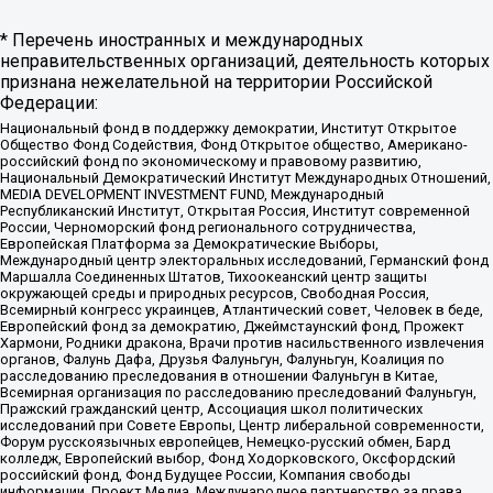
* Перечень иностранных и международных
неправительственных организаций, деятельность которых
признана нежелательной на территории Российской
Федерации:
Национальный фонд в поддержку демократии, Институт Открытое
Общество Фонд Содействия, Фонд Открытое общество, Американо-
российский фонд по экономическому и правовому развитию,
Национальный Демократический Институт Международных Отношений,
MEDIA DEVELOPMENT INVESTMENT FUND, Международный
Республиканский Институт, Открытая Россия, Институт современной
России, Черноморский фонд регионального сотрудничества,
Европейская Платформа за Демократические Выборы,
Международный центр электоральных исследований, Германский фонд
Маршалла Соединенных Штатов, Тихоокеанский центр защиты
окружающей среды и природных ресурсов, Свободная Россия,
Всемирный конгресс украинцев, Атлантический совет, Человек в беде,
Европейский фонд за демократию, Джеймстаунский фонд, Прожект
Хармони, Родники дракона, Врачи против насильственного извлечения
органов, Фалунь Дафа, Друзья Фалуньгун, Фалуньгун, Коалиция по
расследованию преследования в отношении Фалуньгун в Китае,
Всемирная организация по расследованию преследований Фалуньгун,
Пражский гражданский центр, Ассоциация школ политических
исследований при Совете Европы, Центр либеральной современности,
Форум русскоязычных европейцев, Немецко-русский обмен, Бард
колледж, Европейский выбор, Фонд Ходорковского, Оксфордский
российский фонд, Фонд Будущее России, Компания свободы
информации, Проект Медиа, Международное партнерство за права