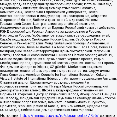
АЛЛАТРА, За свободную Россию, Свободная Бурятия, Uralic, UnKremlin,
Международная федерация транспортных рабочих, ИстЧам Финланд,
Гудзоновский институт, Фонд Демократического Развития,
Комитет-2024, Центрально-Европейский университет, Центр
восточноевропейских и международных исследований, Общество
Сторожевой башни, Библии и трактатов Свидетелей Иеговы,
Гражданский Совет, Центр анализа европейской политики,
Академическая сеть Восточная Европа, Российский комитет действия,
РЭНД корпорейшн, Русская Америка за демократию в России,
Настоящая Россия, Глобальная сеть журналистов-расследователей,
Служба поддержки, Свободная Россия Берлин, Свободная Россия
Северный Рейн-Вестфалия, Фонд глобальной помощи, Антивоенный
комитет России, Russie-Libertes, La Asocicion de Rusos Libres, Союз за
возвращение Северных территорий, Крымскотатарский Ресурсный
Центр, Глобальный союз IndustriALL, Russian Election Monitor, Article 19,
Мнение медиа, Федерация анархического черного креста, Радио
Свободная Европа, Германское общество изучения Восточной Европы,
Фонд имени Фридриха Эберта, XZ gGmbH, Мобильная академия
поддержки гендерной демократии и миротворчества, Форум имени
Льва Копелева, American Councils for International Education, Cultural
Vistas, Institute of International Education, Антивоенное движение Антальи,
Открытый диалог, Школа международных отношений и
государственной политики им Питера Мунка, Российско-канадский
демократический альянс, Школа международных отношений им
Нормана Патерсона, Центр Гражданских Свобод, Фонд Бориса Немцова
за Свободу, Фонд имени Фридриха Науманна за свободу, Феминистское
антивоенное сопротивление, Комитет независимости Ингушетии,
Прометей, Stop Occupation of Karelia, Вернись живым, Фридом Хаус,
СОТА медиа, Либерально-демократическая Лига Украины
Источник:
https://minjust.gov.ru/ru/documents/7756/
данные