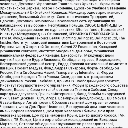
человека, Духовное Управление Евангельских Христиан Украинской
Христианской Церкви, Новое Поколение, Духовное Учебное Заведение
Международный Библейский Колледж, Международное христианское
движение, Всемирный Институт Саентологических Предприятий,
Церковь Духовной Технологии, Европейская сеть организаций по
наблюдению за выборами, Республика Польша, СВОБОДНЫЙ ИДЕЛЬ-
УРАЛ, Ассоциация развития журналистики, IStories fonds, Королевский
Институт Международных Отношений, КРИМСЬКА ПРАВОЗАХИСНА
ГРУПА, Фонд имени Генриха Бёлля, Stichting Bellingcat, Bellingcat Ltd, The
Insider, Институт правовой инициативы Центральной и Восточной
Европы, Фонд Открытой Эстонии, Calvert 22 Foundation, Канадский
украинский конгресс, Институт Макдональда-Лорье, Украинская
национальная федерация Канады, Декабристы, Международный
научный центр им Вудро Вильсона, Свободная пресса, Возрождение,
Всеукраинский духовный центр , Риддл, Русский антивоенный комитет в
Швеции, Проект Медуза, Фонд Андрея Сахарова, Форум свободной
России, Лига Свободных Наций, Transparеncy International, Форум
Свободных Народов ПостРоссии, Солидарность с гражданским
движением в России – Solidarus, КрымSOS, Свободный университет,
Институт государственного управления, Форум гражданского общества
Россия, Беллона, Союз жителей островов Тисима и Хабомаи, Съезд
народных депутатов, Гринпис Интернешнл, Фонд борьбы с коррупцией
Инк, Завет церквей TCCN, Агора, Всемирный фонд природы, BDR Novaja
Gazeta-Europe, Алтай проект, Образовательный дом прав человека
Чернигов, Фонд Дом Прав Человека, Белорусский дом прав человека
имени Бориса Звозскова, Дом прав человека Тбилиси, Дом прав
человека Ереван, Дом прав человека Крым, Центр дикого лосося, TVR
Studios, ТВ Дождь, Центр европейских исследований им Вилфрида
Мартенса, Сетевое объединение журналистов расследователей,