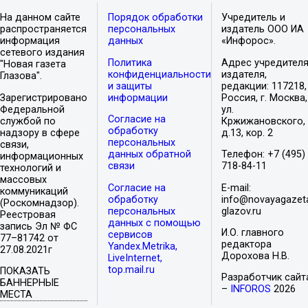
На данном сайте
Порядок обработки
Учредитель и
распространяется
персональных
издатель ООО ИА
информация
данных
«Инфорос».
сетевого издания
Политика
Адрес учредителя
"Новая газета
конфиденциальности
издателя,
Глазова".
и защиты
редакции: 117218,
Зарегистрировано
информации
Россия, г. Москва,
Федеральной
ул.
Согласие на
службой по
Кржижановского,
обработку
надзору в сфере
д.13, кор. 2
персональных
связи,
данных обратной
Телефон: +7 (495)
информационных
связи
718-84-11
технологий и
массовых
Согласие на
E-mail:
коммуникаций
обработку
info@novayagazet
(Роскомнадзор).
персональных
glazov.ru
Реестровая
данных с помощью
запись Эл № ФС
И.О. главного
сервисов
77–81742 от
редактора
Yandex.Metrika,
27.08.2021г
Дорохова Н.В.
LiveInternet,
top.mail.ru
ПОКАЗАТЬ
Разработчик сайт
БАННЕРНЫЕ
–
INFOROS
2026
МЕСТА