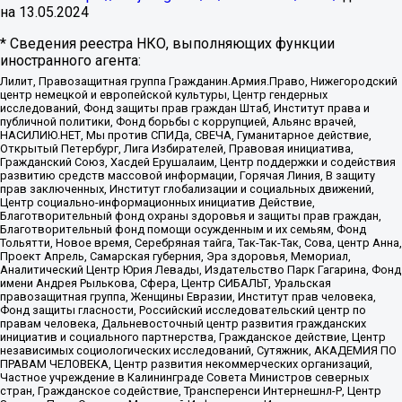
на
13.05.2024
* Сведения реестра НКО, выполняющих функции
иностранного агента:
Лилит, Правозащитная группа Гражданин.Армия.Право, Нижегородский
центр немецкой и европейской культуры, Центр гендерных
исследований, Фонд защиты прав граждан Штаб, Институт права и
публичной политики, Фонд борьбы с коррупцией, Альянс врачей,
НАСИЛИЮ.НЕТ, Мы против СПИДа, СВЕЧА, Гуманитарное действие,
Открытый Петербург, Лига Избирателей, Правовая инициатива,
Гражданский Союз, Хасдей Ерушалаим, Центр поддержки и содействия
развитию средств массовой информации, Горячая Линия, В защиту
прав заключенных, Институт глобализации и социальных движений,
Центр социально-информационных инициатив Действие,
Благотворительный фонд охраны здоровья и защиты прав граждан,
Благотворительный фонд помощи осужденным и их семьям, Фонд
Тольятти, Новое время, Серебряная тайга, Так-Так-Так, Сова, центр Анна,
Проект Апрель, Самарская губерния, Эра здоровья, Мемориал,
Аналитический Центр Юрия Левады, Издательство Парк Гагарина, Фонд
имени Андрея Рылькова, Сфера, Центр СИБАЛЬТ, Уральская
правозащитная группа, Женщины Евразии, Институт прав человека,
Фонд защиты гласности, Российский исследовательский центр по
правам человека, Дальневосточный центр развития гражданских
инициатив и социального партнерства, Гражданское действие, Центр
независимых социологических исследований, Сутяжник, АКАДЕМИЯ ПО
ПРАВАМ ЧЕЛОВЕКА, Центр развития некоммерческих организаций,
Частное учреждение в Калининграде Совета Министров северных
стран, Гражданское содействие, Трансперенси Интернешнл-Р, Центр