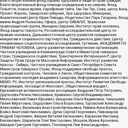
Благотворительный фонд охраны здоровья и защиты прав граждан,
Благотворительный фонд помощи осужденным и их семьям, Фонд
Тольятти, Новое время, Серебряная тайга, Так-Так-Так, Сова, центр Анна,
Проект Апрель, Самарская губерния, Эра здоровья, Мемориал,
Аналитический Центр Юрия Левады, Издательство Парк Гагарина, Фонд
имени Андрея Рылькова, Сфера, Центр СИБАЛЬТ, Уральская
правозащитная группа, Женщины Евразии, Институт прав человека,
Фонд защиты гласности, Российский исследовательский центр по
правам человека, Дальневосточный центр развития гражданских
инициатив и социального партнерства, Гражданское действие, Центр
независимых социологических исследований, Сутяжник, АКАДЕМИЯ ПО
ПРАВАМ ЧЕЛОВЕКА, Центр развития некоммерческих организаций,
Частное учреждение в Калининграде Совета Министров северных
стран, Гражданское содействие, Трансперенси Интернешнл-Р, Центр
Защиты Прав Средств Массовой Информации, Институт развития
прессы - Сибирь, Частное учреждение в Санкт-Петербурге Совета
Министров Северных Стран, Фонд поддержки свободы прессы,
Гражданский контроль, Человек и Закон, Общественная комиссия по
сохранению наследия академика Сахарова, Информационное агентство
МЕМО. РУ, Институт региональной прессы, Институт Развития Свободы
Информации, Экозащита!-Женсовет, Общественный вердикт,
Евразийская антимонопольная ассоциация, Бедушев Петр Петрович,
Дзугкоева Регина Николаевна, Кривенко Сергей Владимирович,
Милославский Павел Юрьевич, Шнырова Ольга Вадимовна, Чанышева
Лилия Айратовна, Сидорович Ольга Борисовна, Туровский Александр
Алексеевич, Васильева Анастасия Евгеньевна, Ривина Анна Валерьевна,
Бойко Анатолий Николаевич, Дугин Сергей Георгиевич, Пивоваров
Андрей Сергеевич, Аверин Виталий Евгеньевич, Барахоев Магомед
Бекханович, Шарипков Олег Викторович, Мошель Ирина Ароновна,
Шведов Григорий Сергеевич, Пономарев Лев Александрович,