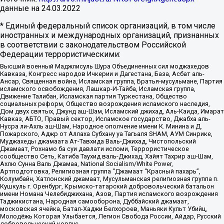
данные на
24.03.2022
* Единый федеральный список организаций, в том числе
иностранных и международных организаций, признанных
в соответствии с законодательством Российской
Федерации террористическими:
Высший военный Маджлисуль Шура Объединенных сил моджахедов
Кавказа, Конгресс народов Ичкерии и Дагестана, База, Асбат аль-
Ансар, Священная война, Исламская группа, Братья-мусульмане, Партия
исламского освобождения, Лашкар-И-Тайба, Исламская группа,
Движение Талибан, Исламская партия Туркестана, Общество
социальных реформ, Общество возрождения исламского наследия,
Дом двух святых, Джунд аш-Шам, Исламский джихад, Аль-Каида, Имарат
Кавказ, АБТО, Правый сектор, Исламское государство, Джабха аль-
Нусра ли-Ахль аш-Шам, Народное ополчение имени К. Минина и Д.
Пожарского, Аджр от Аллаха Субхану уа Тагьаля SHAM, АУМ Синрике,
Муджахеды джамаата Ат-Тавхида Валь-Джихад, Чистопольский
Джамаат, Рохнамо ба суи давлати исломи, Террористическое
сообщество Сеть, Катиба Таухид валь-Джихад, Хайят Тахрир аш-Шам,
Ахлю Сунна Валь Джамаа, National Socialism/White Power,
Артподготовка, Религиозная группа “Джамаат “Красный пахарь”,
Колумбайн, Хатлонский джамаат, Мусульманская религиозная группа п.
Кушкуль г. Оренбург, Крымско-татарский добровольческий батальон
имени Номана Челебиджихана, Азов, Партия исламского возрождения
Таджикистана, Народная самооборона, Дуббайский джамаат,
московская ячейка, Батал-Хаджи Белхороев, Маньяки Культ Убийц,
Молодёжь Которая Улыбается, Легион Свобода России, Айдар, Русский
добровольческий корпус