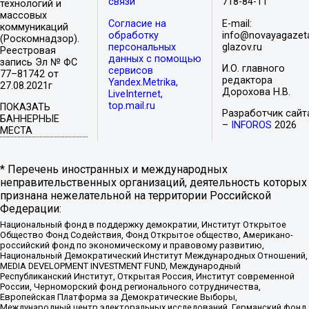
связи
718-84-11
технологий и
массовых
Согласие на
E-mail:
коммуникаций
обработку
info@novayagazet
(Роскомнадзор).
персональных
glazov.ru
Реестровая
данных с помощью
запись Эл № ФС
И.О. главного
сервисов
77–81742 от
редактора
Yandex.Metrika,
27.08.2021г
Дорохова Н.В.
LiveInternet,
top.mail.ru
ПОКАЗАТЬ
Разработчик сайт
БАННЕРНЫЕ
–
INFOROS
2026
МЕСТА
* Перечень иностранных и международных
неправительственных организаций, деятельность которых
признана нежелательной на территории Российской
Федерации:
Национальный фонд в поддержку демократии, Институт Открытое
Общество Фонд Содействия, Фонд Открытое общество, Американо-
российский фонд по экономическому и правовому развитию,
Национальный Демократический Институт Международных Отношений,
MEDIA DEVELOPMENT INVESTMENT FUND, Международный
Республиканский Институт, Открытая Россия, Институт современной
России, Черноморский фонд регионального сотрудничества,
Европейская Платформа за Демократические Выборы,
Международный центр электоральных исследований, Германский фонд