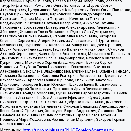
Каргалицкий Борис Юльевич, Созаев Валерий Валерьевич, Исламов
Тимур Рифгатович, Романова Ольга Евгеньевна, Щаров Сергей
Алексадрович, Цирульников Борис Альбертович, Гасан Ольга Павловна,
Паутов Юрий Анатольевич, Верховский Александр Маркович,
Пислакова-Паркер Марина Петровна, Кочеткова Татьяна
Владимировна, Чуркина Наталья Валерьевна, Акимова Татьяна
Николаевна, Золотарева Екатерина Александровна, Рачинский Ян
Збигневич, Жемкова Елена Борисовна, Гудков Лев Дмитриевич,
Илларионова Юлия Юрьевна, Саранг Анна Васильевна, Захарова
Светлана Сергеевна, Аверин Владимир Анатольевич, Щур Татьяна
Михайловна, Щур Николай Алексеевич, Блинушов Андрей Юрьевич,
Мосин Алексей Геннадьевич, Гефтер Валентин Михайлович, Симонов
Алексей Кириллович, Флиге Ирина Анатольевна, Мельникова Валентина
Дмитриевна, Вититинова Елена Владимировна, Баженова Светлана
Куприяновна, Максимов Сергей Владимирович, Беляев Сергей
Иванович, Голубева Елена Николаевна, Ганнушкина Светлана
Алексеевна, Закс Елена Владимировна, Буртина Елена Юрьевна, Гендель
Людмила Залмановна, Кокорина Екатерина Алексеевна, Шуманов Илья
Вячеславович, Арапова Галина Юрьевна, Свечников Анатолий
Мариевич, Прохоров Вадим Юрьевич, Шахова Елена Владимировна,
Подузов Сергей Васильевич, Протасова Ирина Вячеславовна,
Литинский Леонид Борисович, Лукашевский Сергей Маркович, Бахмин
Вячеслав Иванович, Шабад Анатолий Ефимович, Сухих Дарья
Николаевна, Орлов Олег Петрович, Добровольская Анна Дмитриевна,
Королева Александра Евгеньевна, Смирнов Владимир Александрович,
Вицин Сергей Ефимович, Золотухин Борис Андреевич, Левинсон Лев
Семенович, Локшина Татьяна Иосифовна, Орлов Олег Петрович,
Полякова Мара Федоровна, Резник Генри Маркович, Захаров Герман
Константинович
Источник:
http://unro.minjust.ru/NKOForeignAgent.aspx