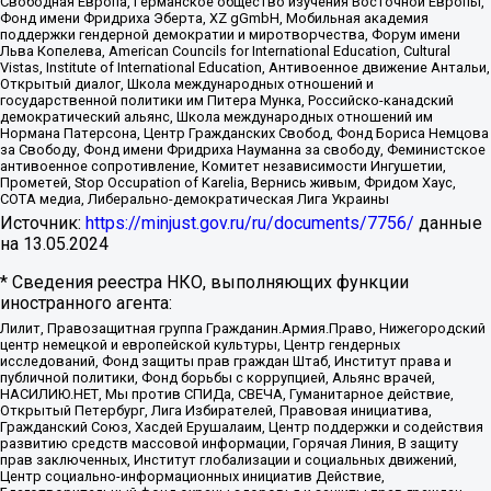
Свободная Европа, Германское общество изучения Восточной Европы,
Фонд имени Фридриха Эберта, XZ gGmbH, Мобильная академия
поддержки гендерной демократии и миротворчества, Форум имени
Льва Копелева, American Councils for International Education, Cultural
Vistas, Institute of International Education, Антивоенное движение Антальи,
Открытый диалог, Школа международных отношений и
государственной политики им Питера Мунка, Российско-канадский
демократический альянс, Школа международных отношений им
Нормана Патерсона, Центр Гражданских Свобод, Фонд Бориса Немцова
за Свободу, Фонд имени Фридриха Науманна за свободу, Феминистское
антивоенное сопротивление, Комитет независимости Ингушетии,
Прометей, Stop Occupation of Karelia, Вернись живым, Фридом Хаус,
СОТА медиа, Либерально-демократическая Лига Украины
Источник:
https://minjust.gov.ru/ru/documents/7756/
данные
на
13.05.2024
* Сведения реестра НКО, выполняющих функции
иностранного агента:
Лилит, Правозащитная группа Гражданин.Армия.Право, Нижегородский
центр немецкой и европейской культуры, Центр гендерных
исследований, Фонд защиты прав граждан Штаб, Институт права и
публичной политики, Фонд борьбы с коррупцией, Альянс врачей,
НАСИЛИЮ.НЕТ, Мы против СПИДа, СВЕЧА, Гуманитарное действие,
Открытый Петербург, Лига Избирателей, Правовая инициатива,
Гражданский Союз, Хасдей Ерушалаим, Центр поддержки и содействия
развитию средств массовой информации, Горячая Линия, В защиту
прав заключенных, Институт глобализации и социальных движений,
Центр социально-информационных инициатив Действие,