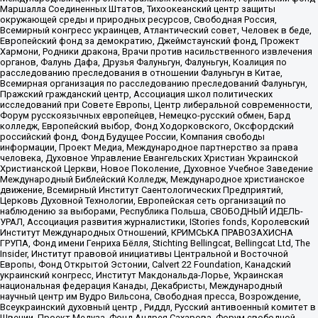
Маршалла Соединенных Штатов, Тихоокеанский центр защиты
окружающей среды и природных ресурсов, Свободная Россия,
Всемирный конгресс украинцев, Атлантический совет, Человек в беде,
Европейский фонд за демократию, Джеймстаунский фонд, Прожект
Хармони, Родники дракона, Врачи против насильственного извлечения
органов, Фалунь Дафа, Друзья Фалуньгун, Фалуньгун, Коалиция по
расследованию преследования в отношении Фалуньгун в Китае,
Всемирная организация по расследованию преследований Фалуньгун,
Пражский гражданский центр, Ассоциация школ политических
исследований при Совете Европы, Центр либеральной современности,
Форум русскоязычных европейцев, Немецко-русский обмен, Бард
колледж, Европейский выбор, Фонд Ходорковского, Оксфордский
российский фонд, Фонд Будущее России, Компания свободы
информации, Проект Медиа, Международное партнерство за права
человека, Духовное Управление Евангельских Христиан Украинской
Христианской Церкви, Новое Поколение, Духовное Учебное Заведение
Международный Библейский Колледж, Международное христианское
движение, Всемирный Институт Саентологических Предприятий,
Церковь Духовной Технологии, Европейская сеть организаций по
наблюдению за выборами, Республика Польша, СВОБОДНЫЙ ИДЕЛЬ-
УРАЛ, Ассоциация развития журналистики, IStories fonds, Королевский
Институт Международных Отношений, КРИМСЬКА ПРАВОЗАХИСНА
ГРУПА, Фонд имени Генриха Бёлля, Stichting Bellingcat, Bellingcat Ltd, The
Insider, Институт правовой инициативы Центральной и Восточной
Европы, Фонд Открытой Эстонии, Calvert 22 Foundation, Канадский
украинский конгресс, Институт Макдональда-Лорье, Украинская
национальная федерация Канады, Декабристы, Международный
научный центр им Вудро Вильсона, Свободная пресса, Возрождение,
Всеукраинский духовный центр , Риддл, Русский антивоенный комитет в
Швеции, Проект Медуза, Фонд Андрея Сахарова, Форум свободной