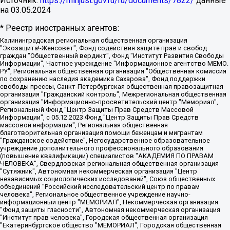
Источник:
https://minjust.gov.ru/ru/documents/7822/
данные
на
03.05.2024
* Реестр иностранных агентов:
Калининградская региональная общественная организация "Экозащита!-Женсовет", Фонд содействия защите прав и свобод граждан "Общественный вердикт", Фонд "Институт Развития Свободы Информации", Частное учреждение "Информационное агентство МЕМО. РУ", Региональная общественная организация "Общественная комиссия по сохранению наследия академика Сахарова", Фонд поддержки свободы прессы, Санкт-Петербургская общественная правозащитная организация "Гражданский контроль", Межрегиональная общественная организация "Информационно-просветительский центр "Мемориал", Региональный Фонд "Центр Защиты Прав Средств Массовой Информации", с 05.12.2023 Фонд "Центр Защиты Прав Средств массовой информации", Региональная общественная благотворительная организация помощи беженцам и мигрантам "Гражданское содействие", Негосударственное образовательное учреждение дополнительного профессионального образования (повышение квалификации) специалистов "АКАДЕМИЯ ПО ПРАВАМ ЧЕЛОВЕКА", Свердловская региональная общественная организация "Сутяжник", Автономная некоммерческая организация "Центр независимых социологических исследований", Союз общественных объединений "Российский исследовательский центр по правам человека", Региональное общественное учреждение научно-информационный центр "МЕМОРИАЛ", Некоммерческая организация "Фонд защиты гласности", Автономная некоммерческая организация "Институт прав человека", Городская общественная организация "Екатеринбургское общество "МЕМОРИАЛ", Городская общественная организация "Рязанское историко-просветительское и правозащитное общество "Мемориал" (Рязанский Мемориал), Челябинский региональный орган общественной самодеятельности – женское общественное объединение "Женщины Евразии", Челябинский региональный орган общественной самодеятельности "Уральская правозащитная группа", Фонд содействия защите здоровья и социальной справедливости имени Андрея Рылькова, Автономная Некоммерческая Организация "Аналитический Центр Юрия Левады", Автономная некоммерческая организация социальной поддержки населения "Проект Апрель", Региональная общественная организация помощи женщинам и детям, находящимся в кризисной ситуации "Информационно-методический центр "Анна", Фонд содействия развитию массовых коммуникаций и правовому просвещению "Так-так-Так", Фонд содействия устойчивому развитию "Серебряная тайга", Свердловский региональный общественный фонд социальных проектов "Новое время", "Idel.Реалии", Кавказ.Реалии, Крым.Реалии, Телеканал Настоящее Время, Татаро-башкирская служба Радио Свобода (Azatliq Radiosi), Радио Свободная Европа/Радио Свобода (PCE/PC), "Сибирь.Реалии", "Фактограф", Благотворительный фонд помощи осужденным и их семьям, Автономная некоммерческая организация "Институт глобализации и социальных движений", Фонд "В защиту прав заключенных", Частное учреждение "Центр поддержки и содействия развитию средств массовой информации", Пензенский региональный общественный благотворительный фонд "Гражданский союз", "Север.Реалии", Некоммерческая организация Фонд "Правовая инициатива", Общество с ограниченной ответственностью "Радио Свободная Европа/Радио Свобода", Чешское информационное агентство "MEDIUM-ORIENT", Красноярская региональная общественная организация "Мы против СПИДа", Камалягин Денис Николаевич, Маркелов Сергей Евгеньевич, Пономарев Лев Александрович, Савицкая Людмила Алексеевна, Автономная некоммерческая организация "Центр по работе с проблемой насилия "НАСИЛИЮ.НЕТ", Межрегиональный профессиональный союз работников здравоохранения "Альянс врачей", Юридическое лицо, зарегистрированное в Латвийской Республике, SIA "Medusa Project" (регистрационный номер 40103797863, дата регистрации 10.06.2014), Некоммерческая организация "Фонд по борьбе с коррупцией", Автономная некоммерческая организация "Институт права и публичной политики", Баданин Роман Сергеевич, Гликин Максим Александрович, Железнова Мария Михайловна, Лукьянова Юлия Сергеевна, Маетная Елизавета Витальевна, Маняхин Петр Борисович, Чуракова Ольга Владимировна, Ярош Юлия Петровна, Юридическое лицо "The Insider SIA", зарегистрированное в Риге, Латвийская Республика (дата регистрации 26.06.2015), являющееся администратором доменного имени интернет-издания "The Insider SIA", https://theins.ru, Постернак Алексей Евгеньевич, Рубин Михаил Аркадьевич, Анин Роман Александрович, Юридическое лицо Istories fonds, зарегистрированное в Латвийской Республике (регистрационный номер 50008295751, дата регистрации 24.02.2020), Великовский Дмитрий Александрович, Долинина Ирина Николаевна, Мароховская Алеся Алексеевна, Шлейнов Роман Юрьевич, Шмагун Олеся Валентиновна, Общество с ограниченной ответственностью "Альтаир 2021", Общество с ограниченной ответственностью "Вега 2021", Общество с ограниченной ответственностью "Главный редактор 2021", Общество с ограниченной ответственностью "Ромашки монолит", Важенков Артем Валерьевич, Ивановская областная общественная организация "Центр гендерных исследований", Гурман Юрий Альбертович, Медиапроект "ОВД-Инфо", Егоров Владимир Владимирович, Жилинский Владимир Александрович, Общество с ограниченной ответственностью "ЗП", Иванова София Юрьевна, Карезина Инна Павловна, Кильтау Екатерина Викторовна, Петров Алексей Викторович, Пискунов Сергей Евгеньевич, Смирнов Сергей Сергеевич, Тихонов Михаил Сергеевич, Общество с ограниченной ответственностью "ЖУРНАЛИСТ-ИНОСТРАННЫЙ АГЕНТ", Арапова Галина Юрьевна, Вольтская Татьяна Анатольевна, Американская компания "Mason G.E.S. Anonymous Foundation" (США), являющаяся владельцем интернет-издания https://mnews.world/, Компания "Stichting Bellingcat", зарегистрированная в Нидерландах (дата регистрации 11.07.2018), Захаров Андрей Вячеславович, Клепиковская Екатерина Дмитриевна, Общество с ограниченной ответственностью "МЕМО", Перл Роман Александрович, Симонов Евгений Алексеевич, Соловьева Елена Анатольевна, Сотников Даниил Владимирович, Сурначева Елизавета Дмитриевна, Автономная некоммерческая организация по защите прав человека и информированию населения "Якутия – Наше Мнение", Общество с ограниченной ответственностью "Москоу диджитал медиа", с 26.01.2023 Общество с ограниченной ответственностью "Чайка Белые сады", Ветошкина Валерия Валерьевна, Заговора Максим Александрович, Межрегиональное общественное движение "Российская ЛГБТ - сеть", Оленичев Максим Владимирович, Павлов Иван Юрьевич, Скворцова Елена Сергеевна, Общество с ограниченной ответственностью "Как бы инагент", Кочетков Игорь Викторович, Общество с ограниченной ответственностью "Честные выборы", Еланчик Олег Александрович, Общество с ограниченной ответственностью "Нобелевский призыв", Гималова Регина Эмилевна, Григорьев Андрей Валерьевич, Григорьева Алина Александровна, Ассоциация по содействию защите прав призывников, альтернативнослужащих и военнослужащих "Правозащитная группа "Гражданин.Армия.Право", Хисамова Регина Фаритовна, Автономная некоммерческая организация по реализации социально-правовых программ "Лилит", Дальневосточное общественное движение "Маяк", Санкт-Петербургская ЛГБТ-инициативная группа "Выход", Инициативная группа ЛГБТ+ "Реверс", Алексеев Андрей Викторович, Бекбулатова Таисия Львовна, Беляев Иван Михайлович, Владыкина Елена Сергеевна, Гельман Марат Александрович, Никульшина Вероника Юрьевна, Толоконникова Надежда Андреевна, Шендерович Виктор Анатольевич, Общество с ограниченной ответственностью "Данное сообщение", Общество с ограниченной ответственностью Издательский дом "Новая глава", Айнбиндер Александра Александровна, Московский комьюнити-центр для ЛГБТ+инициатив, Благотворительный фонд развития филантропии, Deutsche Welle (Германия, Kurt-Schumacher-Strasse 3, 53113 Bonn), Борзунова Мария Михайловна, Воробьев Виктор Викторович, Голубева Анна Львовна, Константинова Алла Михайловна, Малкова Ирина Владимировна, Мурадов Мурад Абдулгалимович, Осетинская Елизавета Николаевна, Понасенков Евгений Николаевич, Ганапольский Матвей Юрьевич, Киселев Евгений Алексеевич, Борухович Ирина Григорьевна, Дремин Иван Тимофеевич, Дубровский Дмитрий Викторович, Красноярская региональная общественная организация поддержки и развития альтернативных образовательных технологий и межкультурных коммуникаций "ИНТЕРРА", Маяковская Екатерина Алексеевна, Фейгин Марк Захарович, Филимонов Андрей Викторович, Дзугкоева Регина Николаевна, Доброхотов Роман Александрович, Дудь Юрий Александрович, Елкин Сергей Владимирович, Кругликов Кирилл Игоревич, Сабунаева Мария Леонидовна, Семенов Алексей Владимирович, Шаинян Карен Багратович, Шульман Екатерина Михайловна, Асафьев Артур Валерьевич, Вахштайн Виктор Семенович, Венедиктов Алексей Алексеевич, Лушникова Екатерина Евгеньевна, Волков Леонид Михайлович, Невзоров Александр Глебович, Пархоменко Сергей Борисович, Сироткин Ярослав Николаевич, Кара-Мурза Владимир Владимирович, Баранова Наталья Владимировна, Гозман Леонид Яковлевич, Кагарлицкий Борис Юльевич, Климарев Михаил Валерьевич, Милов Владимир Станиславович, Автономная некоммерческая организация Краснодарский центр современного искусства "Типография", Моргенштерн Алишер Тагирович, Соболь Любовь Эдуардовна, Общество с ограниченной ответственностью "ЛИЗА НОРМ", Каспаров Гарри Кимович, Ходорковский Михаил Борисович, Общество с ограниченной ответственностью "Апрельские тезисы", Данилович Ирина Брониславовна, Кашин Олег Владимирович, Петров Николай Владимирович, Пивоваров Алексей Владимирович, Соколов Михаил Владимирович, Цветкова Юлия Владимировна, Чичваркин Евгений Александрович, Комитет против пыток/Команда против пыток, Общество с ограниченной ответственностью "Первый научный", Общество с ограниченной ответственностью "Вертолет и ко", Белоцерковская Вероника Борисовна, Кац Максим Евгеньевич, Лазарева Татьяна Юрьевна, Шаведдинов Руслан Табризович, Яшин Илья Валерьевич, Общество с ограниченной ответственностью "Иноагент ААВ", Алешковский Дмитрий Петрович, Альбац Евгения Марковна, Быков Дмитрий Львович, Галямина Юлия Евгеньевна, Лойко Сергей Леонидович, Мартынов Кирилл Константинович, Медведев Сергей Александрович, Крашенинников Федор Геннадиевич, Гордеева Катерина Вл