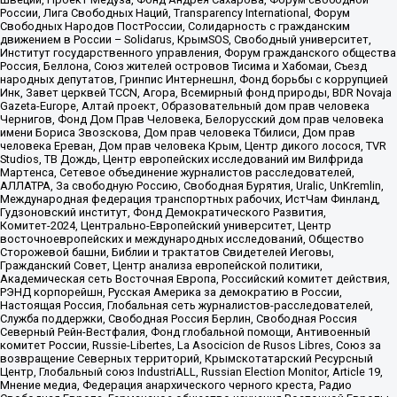
России, Лига Свободных Наций, Transparеncy International, Форум
Свободных Народов ПостРоссии, Солидарность с гражданским
движением в России – Solidarus, КрымSOS, Свободный университет,
Институт государственного управления, Форум гражданского общества
Россия, Беллона, Союз жителей островов Тисима и Хабомаи, Съезд
народных депутатов, Гринпис Интернешнл, Фонд борьбы с коррупцией
Инк, Завет церквей TCCN, Агора, Всемирный фонд природы, BDR Novaja
Gazeta-Europe, Алтай проект, Образовательный дом прав человека
Чернигов, Фонд Дом Прав Человека, Белорусский дом прав человека
имени Бориса Звозскова, Дом прав человека Тбилиси, Дом прав
человека Ереван, Дом прав человека Крым, Центр дикого лосося, TVR
Studios, ТВ Дождь, Центр европейских исследований им Вилфрида
Мартенса, Сетевое объединение журналистов расследователей,
АЛЛАТРА, За свободную Россию, Свободная Бурятия, Uralic, UnKremlin,
Международная федерация транспортных рабочих, ИстЧам Финланд,
Гудзоновский институт, Фонд Демократического Развития,
Комитет-2024, Центрально-Европейский университет, Центр
восточноевропейских и международных исследований, Общество
Сторожевой башни, Библии и трактатов Свидетелей Иеговы,
Гражданский Совет, Центр анализа европейской политики,
Академическая сеть Восточная Европа, Российский комитет действия,
РЭНД корпорейшн, Русская Америка за демократию в России,
Настоящая Россия, Глобальная сеть журналистов-расследователей,
Служба поддержки, Свободная Россия Берлин, Свободная Россия
Северный Рейн-Вестфалия, Фонд глобальной помощи, Антивоенный
комитет России, Russie-Libertes, La Asocicion de Rusos Libres, Союз за
возвращение Северных территорий, Крымскотатарский Ресурсный
Центр, Глобальный союз IndustriALL, Russian Election Monitor, Article 19,
Мнение медиа, Федерация анархического черного креста, Радио