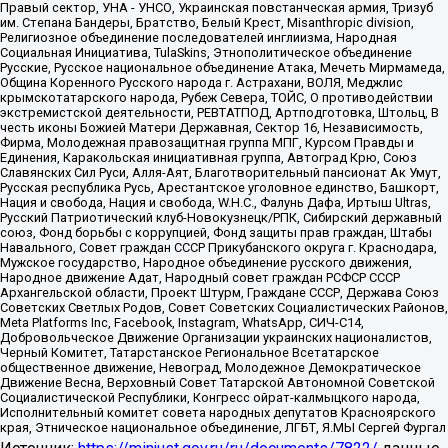
Правый сектор, УНА - УНСО, Украинская повстанческая армия, Тризуб
им. Степана Бандеры, Братство, Белый Крест, Misanthropic division,
Религиозное объединение последователей инглиизма, Народная
Социальная Инициатива, TulaSkins, Этнополитическое объединение
Русские, Русское национальное объединение Атака, Мечеть Мирмамеда,
Община Коренного Русского народа г. Астрахани, ВОЛЯ, Меджлис
крымскотатарского народа, Рубеж Севера, ТОЙС, О противодействии
экстремистской деятельности, РЕВТАТПОД, Артподготовка, Штольц, В
честь иконы Божией Матери Державная, Сектор 16, Независимость,
Фирма, Молодежная правозащитная группа МПГ, Курсом Правды и
Единения, Каракольская инициативная группа, Автоград Крю, Союз
Славянских Сил Руси, Алля-Аят, Благотворительный пансионат Ак Умут,
Русская республика Русь, Арестантское уголовное единство, Башкорт,
Нация и свобода, Нация и свобода, W.H.С., Фалунь Дафа, Иртыш Ultras,
Русский Патриотический клуб-Новокузнецк/РПК, Сибирский державный
союз, Фонд борьбы с коррупцией, Фонд защиты прав граждан, Штабы
Навального, Совет граждан СССР Прикубанского округа г. Краснодара,
Мужское государство, Народное объединение русского движения,
Народное движение Адат, Народный совет граждан РСФСР СССР
Архангельской области, Проект Штурм, Граждане СССР, Держава Союз
Советских Светлых Родов, Совет Советских Социалистических Районов,
Meta Platforms Inc, Facebook, Instagram, WhatsApp, СИЧ-С14,
Добровольческое Движение Организации украинских националистов,
Черный Комитет, Татарстанское Региональное Всетатарское
общественное движение, Невоград, Молодежное Демократическое
Движение Весна, Верховный Совет Татарской Автономной Советской
Социалистической Республики, Конгресс ойрат-калмыцкого народа,
Исполнительный комитет совета народных депутатов Красноярского
края, Этническое национальное объединение, ЛГБТ, Я.МЫ Сергей Фургал