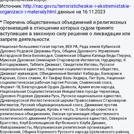
Источник:
http://nac.gov.ru/terroristicheskie-i-ekstremistskie-
organizacii-i-materialy.html
данные на
16.11.2023
* Перечень общественных объединений и религиозных
организаций в отношении которых судом принято
вступившее в законную силу решение о ликвидации или
запрете деятельности:
Национал-большевистская партия, ВЕК РА, Рада земли Кубанской
Духовно Родовой Державы Русь, Община Духовного Управления
Асгардской Веси Беловодья, Славянская Община Капища Веды Перуна,
Мужская Духовная Семинария Староверов-Инглингов, Нурджулар, К
Богодержавию, Таблиги Джамаат, Свидетели Иеговы, Русское
национальное единство, Национал-социалистическое общество,
Джамаат мувахидов, Объединенный Вилайат Кабарды, Балкарии и
Карачая, Союз славян, Ат-Такфир Валь-Хиджра, Пит Буль, Национал-
социалистическая рабочая партия России, Славянский союз,
Формат-18, Благородный Орден Дьявола, Армия воли народа,
Национальная Социалистическая Инициатива города Череповца,
Духовно-Родовая Держава Русь, Русское национальное единство,
Древнерусской Инглистической церкви Православных Староверов-
Инглингов, Русский общенациональный союз, Движение против
нелегальной иммиграции, Кровь и Честь, О свободе совести и о
религиозных объединениях, Омская организация общественного
политического движения Русское национальное единство, Северное
Братство, Клуб Болельщиков Футбольного Клуба Динамо,
Файзрахманисты, Мусульманская религиозная организация п.
Боровский, Община Коренного Русского народа Щелковского района,